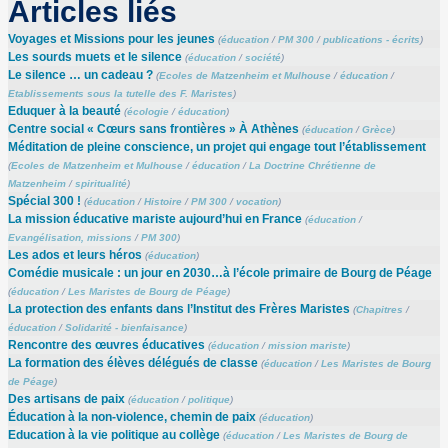
Articles liés
Voyages et Missions pour les jeunes
(
éducation
/
PM 300
/
publications - écrits
)
Les sourds muets et le silence
(
éducation
/
société
)
Le silence … un cadeau ?
(
Ecoles de Matzenheim et Mulhouse
/
éducation
/
Etablissements sous la tutelle des F. Maristes
)
Eduquer à la beauté
(
écologie
/
éducation
)
Centre social « Cœurs sans frontières » À Athènes
(
éducation
/
Grèce
)
Méditation de pleine conscience, un projet qui engage tout l’établissement
(
Ecoles de Matzenheim et Mulhouse
/
éducation
/
La Doctrine Chrétienne de
Matzenheim
/
spiritualité
)
Spécial 300 !
(
éducation
/
Histoire
/
PM 300
/
vocation
)
La mission éducative mariste aujourd’hui en France
(
éducation
/
Evangélisation, missions
/
PM 300
)
Les ados et leurs héros
(
éducation
)
Comédie musicale : un jour en 2030…à l’école primaire de Bourg de Péage
(
éducation
/
Les Maristes de Bourg de Péage
)
La protection des enfants dans l’Institut des Frères Maristes
(
Chapitres
/
éducation
/
Solidarité - bienfaisance
)
Rencontre des œuvres éducatives
(
éducation
/
mission mariste
)
La formation des élèves délégués de classe
(
éducation
/
Les Maristes de Bourg
de Péage
)
Des artisans de paix
(
éducation
/
politique
)
Éducation à la non-violence, chemin de paix
(
éducation
)
Education à la vie politique au collège
(
éducation
/
Les Maristes de Bourg de