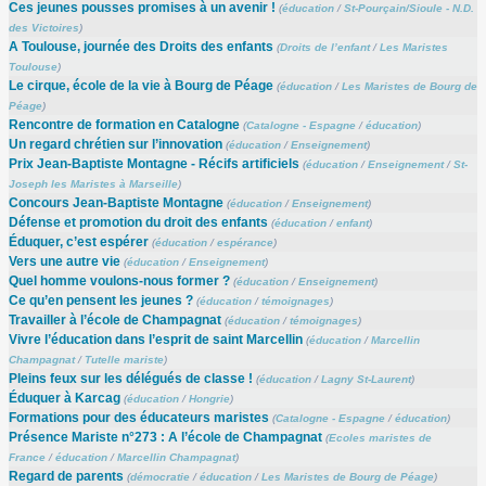
Ces jeunes pousses promises à un avenir !
(
éducation
/
St-Pourçain/Sioule - N.D.
des Victoires
)
A Toulouse, journée des Droits des enfants
(
Droits de l’enfant
/
Les Maristes
Toulouse
)
Le cirque, école de la vie à Bourg de Péage
(
éducation
/
Les Maristes de Bourg de
Péage
)
Rencontre de formation en Catalogne
(
Catalogne - Espagne
/
éducation
)
Un regard chrétien sur l’innovation
(
éducation
/
Enseignement
)
Prix Jean-Baptiste Montagne - Récifs artificiels
(
éducation
/
Enseignement
/
St-
Joseph les Maristes à Marseille
)
Concours Jean-Baptiste Montagne
(
éducation
/
Enseignement
)
Défense et promotion du droit des enfants
(
éducation
/
enfant
)
Éduquer, c’est espérer
(
éducation
/
espérance
)
Vers une autre vie
(
éducation
/
Enseignement
)
Quel homme voulons-nous former ?
(
éducation
/
Enseignement
)
Ce qu’en pensent les jeunes ?
(
éducation
/
témoignages
)
Travailler à l’école de Champagnat
(
éducation
/
témoignages
)
Vivre l’éducation dans l’esprit de saint Marcellin
(
éducation
/
Marcellin
Champagnat
/
Tutelle mariste
)
Pleins feux sur les délégués de classe !
(
éducation
/
Lagny St-Laurent
)
Éduquer à Karcag
(
éducation
/
Hongrie
)
Formations pour des éducateurs maristes
(
Catalogne - Espagne
/
éducation
)
Présence Mariste n°273 : A l’école de Champagnat
(
Ecoles maristes de
France
/
éducation
/
Marcellin Champagnat
)
Regard de parents
(
démocratie
/
éducation
/
Les Maristes de Bourg de Péage
)