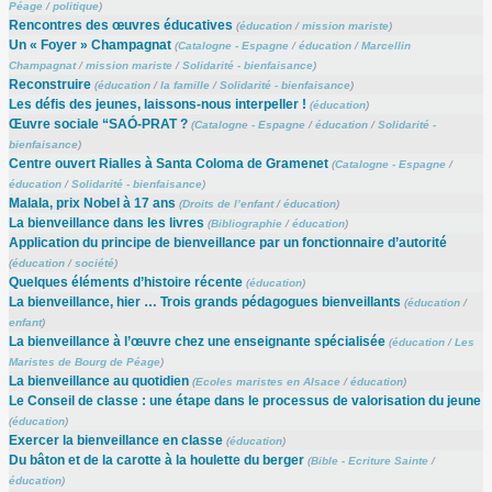
Péage
/
politique
)
Rencontres des œuvres éducatives
(
éducation
/
mission mariste
)
Un « Foyer » Champagnat
(
Catalogne - Espagne
/
éducation
/
Marcellin
Champagnat
/
mission mariste
/
Solidarité - bienfaisance
)
Reconstruire
(
éducation
/
la famille
/
Solidarité - bienfaisance
)
Les défis des jeunes, laissons-nous interpeller !
(
éducation
)
Œuvre sociale “SAÓ-PRAT ?
(
Catalogne - Espagne
/
éducation
/
Solidarité -
bienfaisance
)
Centre ouvert Rialles à Santa Coloma de Gramenet
(
Catalogne - Espagne
/
éducation
/
Solidarité - bienfaisance
)
Malala, prix Nobel à 17 ans
(
Droits de l’enfant
/
éducation
)
La bienveillance dans les livres
(
Bibliographie
/
éducation
)
Application du principe de bienveillance par un fonctionnaire d’autorité
(
éducation
/
société
)
Quelques éléments d’histoire récente
(
éducation
)
La bienveillance, hier … Trois grands pédagogues bienveillants
(
éducation
/
enfant
)
La bienveillance à l’œuvre chez une enseignante spécialisée
(
éducation
/
Les
Maristes de Bourg de Péage
)
La bienveillance au quotidien
(
Ecoles maristes en Alsace
/
éducation
)
Le Conseil de classe : une étape dans le processus de valorisation du jeune
(
éducation
)
Exercer la bienveillance en classe
(
éducation
)
Du bâton et de la carotte à la houlette du berger
(
Bible - Ecriture Sainte
/
éducation
)