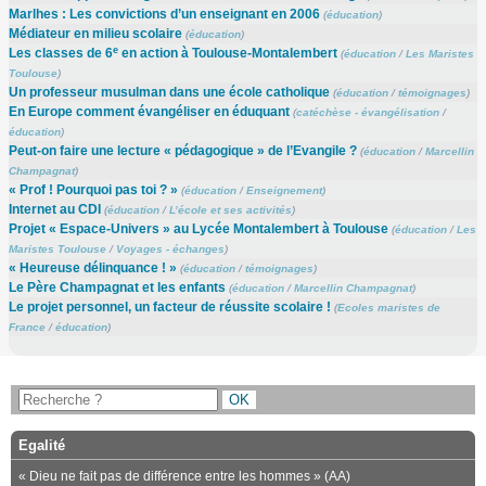
Marlhes : Les convictions d’un enseignant en 2006
(
éducation
)
Médiateur en milieu scolaire
(
éducation
)
e
Les classes de 6
en action à Toulouse-Montalembert
(
éducation
/
Les Maristes
Toulouse
)
Un professeur musulman dans une école catholique
(
éducation
/
témoignages
)
En Europe comment évangéliser en éduquant
(
catéchèse - évangélisation
/
éducation
)
Peut-on faire une lecture « pédagogique » de l’Evangile ?
(
éducation
/
Marcellin
Champagnat
)
« Prof ! Pourquoi pas toi ? »
(
éducation
/
Enseignement
)
Internet au CDI
(
éducation
/
L’école et ses activités
)
Projet « Espace-Univers » au Lycée Montalembert à Toulouse
(
éducation
/
Les
Maristes Toulouse
/
Voyages - échanges
)
« Heureuse délinquance ! »
(
éducation
/
témoignages
)
Le Père Champagnat et les enfants
(
éducation
/
Marcellin Champagnat
)
Le projet personnel, un facteur de réussite scolaire !
(
Ecoles maristes de
France
/
éducation
)
Egalité
« Dieu ne fait pas de différence entre les hommes » (AA)