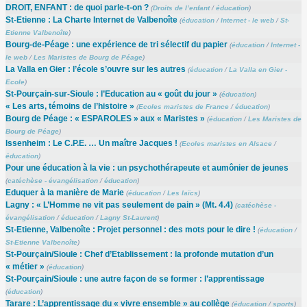
DROIT, ENFANT : de quoi parle-t-on ?
(
Droits de l’enfant
/
éducation
)
St-Etienne : La Charte Internet de Valbenoîte
(
éducation
/
Internet - le web
/
St-
Etienne Valbenoîte
)
Bourg-de-Péage : une expérience de tri sélectif du papier
(
éducation
/
Internet -
le web
/
Les Maristes de Bourg de Péage
)
La Valla en Gier : l’école s’ouvre sur les autres
(
éducation
/
La Valla en Gier -
Ecole
)
St-Pourçain-sur-Sioule : l’Education au « goût du jour »
(
éducation
)
« Les arts, témoins de l’histoire »
(
Ecoles maristes de France
/
éducation
)
Bourg de Péage : « ESPAROLES » aux « Maristes »
(
éducation
/
Les Maristes de
Bourg de Péage
)
Issenheim : Le C.P.E. … Un maître Jacques !
(
Ecoles maristes en Alsace
/
éducation
)
Pour une éducation à la vie : un psychothérapeute et aumônier de jeunes
(
catéchèse - évangélisation
/
éducation
)
Eduquer à la manière de Marie
(
éducation
/
Les laïcs
)
Lagny : « L’Homme ne vit pas seulement de pain » (Mt. 4.4)
(
catéchèse -
évangélisation
/
éducation
/
Lagny St-Laurent
)
St-Etienne, Valbenoîte : Projet personnel : des mots pour le dire !
(
éducation
/
St-Etienne Valbenoîte
)
St-Pourçain/Sioule : Chef d’Etablissement : la profonde mutation d’un
« métier »
(
éducation
)
St-Pourçain/Sioule : une autre façon de se former : l’apprentissage
(
éducation
)
Tarare : L’apprentissage du « vivre ensemble » au collège
(
éducation
/
sports
)