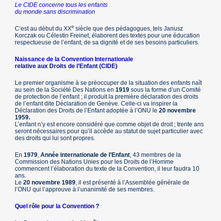
Le CIDE concerne tous les enfants
du monde sans discrimination
e
C’est au début du XX
siècle que des pédagogues, tels Janusz
Korczak ou Célestin Freinet, élaborent des textes pour une éducation
respectueuse de l’enfant, de sa dignité et de ses besoins particuliers.
Naissance de la Convention Internationale
relative aux Droits de l’Enfant (CIDE)
Le premier organisme à se préoccuper de la situation des enfants naît
au sein de la Société Des Nations en
1919
sous la forme d’un Comité
de protection de l’enfant ; il produit la première déclaration des droits
de l’enfant dite Déclaration de Genève. Celle-ci va inspirer la
Déclaration des Droits de l’Enfant adoptée à l’ONU le
20 novembre
1959.
L’enfant n’y est encore considéré que comme objet de droit ; trente ans
seront nécessaires pour qu’il accède au statut de sujet particulier avec
des droits qui lui sont propres.
En
1979
,
Année internationale de l’Enfant
, 43 membres de la
Commission des Nations Unies pour les Droits de l’Homme
commencent l’élaboration du texte de la Convention, il leur faudra 10
ans.
Le
20 novembre 1989
, il est présenté à l’Assemblée générale de
l’ONU qui l’approuve à l’unanimité de ses membres.
Quel rôle pour la Convention ?