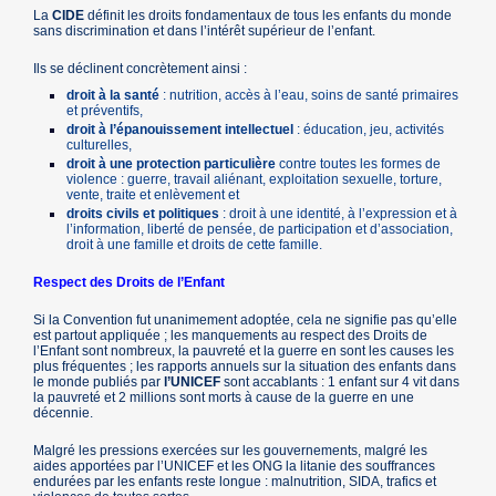
La
CIDE
définit les droits fondamentaux de tous les enfants du monde
sans discrimination et dans l’intérêt supérieur de l’enfant.
Ils se déclinent concrètement ainsi :
droit à la santé
: nutrition, accès à l’eau, soins de santé primaires
et préventifs,
droit à l’épanouissement intellectuel
: éducation, jeu, activités
culturelles,
droit à une protection particulière
contre toutes les formes de
violence : guerre, travail aliénant, exploitation sexuelle, torture,
vente, traite et enlèvement et
droits civils et politiques
: droit à une identité, à l’expression et à
l’information, liberté de pensée, de participation et d’association,
droit à une famille et droits de cette famille.
Respect des Droits de l’Enfant
Si la Convention fut unanimement adoptée, cela ne signifie pas qu’elle
est partout appliquée ; les manquements au respect des Droits de
l’Enfant sont nombreux, la pauvreté et la guerre en sont les causes les
plus fréquentes ; les rapports annuels sur la situation des enfants dans
le monde publiés par
l’UNICEF
sont accablants : 1 enfant sur 4 vit dans
la pauvreté et 2 millions sont morts à cause de la guerre en une
décennie.
Malgré les pressions exercées sur les gouvernements, malgré les
aides apportées par l’UNICEF et les ONG la litanie des souffrances
endurées par les enfants reste longue : malnutrition, SIDA, trafics et