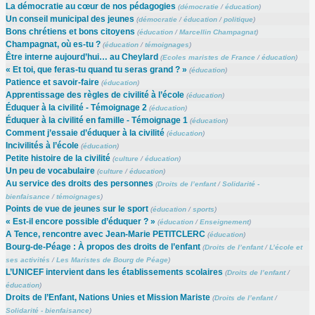
La démocratie au cœur de nos pédagogies
(
démocratie
/
éducation
)
Un conseil municipal des jeunes
(
démocratie
/
éducation
/
politique
)
Bons chrétiens et bons citoyens
(
éducation
/
Marcellin Champagnat
)
Champagnat, où es-tu ?
(
éducation
/
témoignages
)
Être interne aujourd’hui… au Cheylard
(
Ecoles maristes de France
/
éducation
)
« Et toi, que feras-tu quand tu seras grand ? »
(
éducation
)
Patience et savoir-faire
(
éducation
)
Apprentissage des règles de civilité à l’école
(
éducation
)
Éduquer à la civilité - Témoignage 2
(
éducation
)
Éduquer à la civilité en famille - Témoignage 1
(
éducation
)
Comment j’essaie d’éduquer à la civilité
(
éducation
)
Incivilités à l’école
(
éducation
)
Petite histoire de la civilité
(
culture
/
éducation
)
Un peu de vocabulaire
(
culture
/
éducation
)
Au service des droits des personnes
(
Droits de l’enfant
/
Solidarité -
bienfaisance
/
témoignages
)
Points de vue de jeunes sur le sport
(
éducation
/
sports
)
« Est-il encore possible d’éduquer ? »
(
éducation
/
Enseignement
)
A Tence, rencontre avec Jean-Marie PETITCLERC
(
éducation
)
Bourg-de-Péage : À propos des droits de l’enfant
(
Droits de l’enfant
/
L’école et
ses activités
/
Les Maristes de Bourg de Péage
)
L’UNICEF intervient dans les établissements scolaires
(
Droits de l’enfant
/
éducation
)
Droits de l’Enfant, Nations Unies et Mission Mariste
(
Droits de l’enfant
/
Solidarité - bienfaisance
)