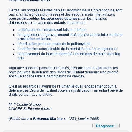
violences de toutes sortes.
Certes, les progrès réalisés depuis l’adoption de la Convention ne sont
pas à la hauteur des promesses et des espoirs, mais il ne faut pas,
pour autant, oublier
les avancées obtenues
par les multiples
défenseurs de la cause des enfants, notamment :
la libération des enfants-soldats au Libéria,
l’engagement du gouvernement thaïlandais dans la lutte contre la
prostitution enfantine,
l’éradication presque totale de la poliomyélite,
la diminution considérable de la mortalité due à la rougeole et
l’abaissement du taux de mortalité des enfants de moins de cinq
ans.
Vigilance dans les pays industrialisés, dénonciation et aide dans les
pays pauvres, la défense des Droits de l’Enfant demeure une priorité
absolue et nécessite la participation de chacun.
C’est au regard de l’avenir de l’Humanité que l’engagement pour la
défense des Droits de l’Enfant trouve sa justification : un enfant privé de
droits sera un adulte aliéné.
me
M
Colette Grange
UNICEF, St-Etienne (Loire)
(Publié dans
« Présence Mariste »
n°254, janvier 2008)
Réagissez !