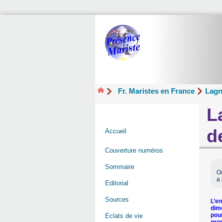
Fr. Maristes en France
Lagn
L
d
Accueil
Couverture numéros
Sommaire
Ou
a 
Editorial
Sources
L’en
dime
pou
Eclats de vie