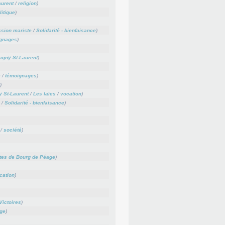
aurent
/
religion
)
litique
)
sion mariste
/
Solidarité - bienfaisance
)
gnages
)
agny St-Laurent
)
e
/
témoignages
)
)
 St-Laurent
/
Les laïcs
/
vocation
)
/
Solidarité - bienfaisance
)
/
société
)
tes de Bourg de Péage
)
cation
)
Victoires
)
ge
)