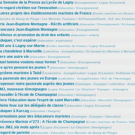
a Semaine de la Presse au Lycée de Lagny
(
Enseignement
/
Lagny St-Laurent
)
n regard chrétien sur l’innovation
(
éducation
/
Enseignement
)
utres projets des établissements maristes de France
(
Ecoles maristes en Alsace
aristes de Bourg de Péage
/
Les Maristes Toulouse
/
St-Pourçain/Sioule - N.D. des Victoires
rix Jean-Baptiste Montagne - Récifs artificiels
(
éducation
/
Enseignement
/
St-Joseph
oncours Jean-Baptiste Montagne
(
éducation
/
Enseignement
)
éfense et promotion du droit des enfants
(
éducation
/
enfant
)
duquer, c’est espérer
(
éducation
/
espérance
)
00 ans à Lagny-sur-Marne
(
Ecoles maristes de France
/
Lagny St-Laurent
)
a chandeleur à Marseille
(
catéchèse - évangélisation
/
St-Joseph les Maristes à Marseil
ers une autre vie
(
éducation
/
Enseignement
)
uel homme voulons-nous former ?
(
éducation
/
Enseignement
)
e qu’en pensent les jeunes ?
(
éducation
/
témoignages
)
ycéens maristes à Taizé !
(
catéchèse - évangélisation
/
Lagny St-Laurent
/
St-Etienne V
a pastorale des jeunes en Europe
(
catéchèse - évangélisation
/
N.D. de l’Hermitage
)
epenser notre pastorale auprès des jeunes
(
Catalogne - Espagne
/
catéchèse - évan
MJ, nouveaux témoignages
(
Lagny St-Laurent
/
Le Cheylard
/
Voyages - échanges
)
ravailler à l’école de Champagnat
(
éducation
/
témoignages
)
ivre l’éducation dans l’esprit de saint Marcellin
(
éducation
/
Marcellin Champagnat
/
leins feux sur les délégués de classe !
(
éducation
/
Lagny St-Laurent
)
duquer à Karcag
(
éducation
/
Hongrie
)
ormations pour des éducateurs maristes
(
Catalogne - Espagne
/
éducation
)
résence Mariste n°273 : A l’école de Champagnat
(
Ecoles maristes de France
/
édu
es JMJ, six mois après !
(
Lagny St-Laurent
/
Le Cheylard
/
témoignages
)
egard de parents
(
démocratie
/
éducation
/
Les Maristes de Bourg de Péage
)