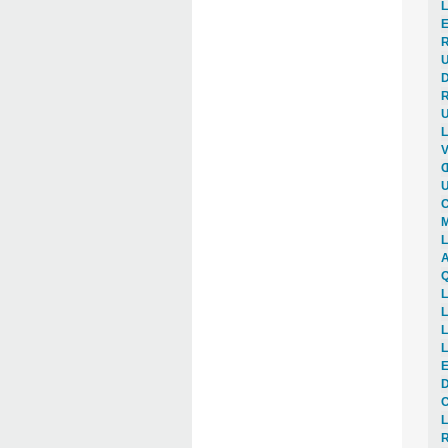
L
E
R
U
D
R
U
L
V
Œ
U
C
M
L
A
Q
L
L
L
L
E
D
C
L
R