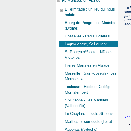
Fr. Maristes en France
«
L’Hermitage : un lieu qui nous
salu
habite
prom
C’es
Bourg-de-Péage : les Maristes
ano
(Drôme)
Chazelles - Raoul Follereau
Lagny/Marne, St-Laurent
St-Pourçain/Sioule : ND des
Victoires
Frères Maristes en Alsace
Marseille : Saint-Joseph « Les
Maristes »
Toulouse : Ecole et Collège
Montalembert
St-Etienne - Les Maristes
(Valbenoîte)
Le Cheylard : Ecole St-Louis
Anne
Marlhes et son école (Loire)
Aubenas (Ardèche),