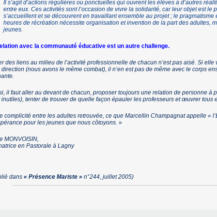
Il s’agit d’actions régulières ou ponctuelles qui ouvrent les élèves à d’autres réal
entre eux. Ces activités sont l’occasion de vivre la solidarité, car leur objet est le p
s’accueillent et se découvrent en travaillant ensemble au projet ; le pragmatisme et
heures de récréation nécessite organisation et invention de la part des adultes, 
jeunes.
relation avec la communauté éducative est un autre challenge.
r des liens au milieu de l’activité professionnelle de chacun n’est pas aisé. Si elle v
a direction (nous avons le même combat), il n’en est pas de même avec le corps en
ante.
i, il faut aller au devant de chacun, proposer toujours une relation de personne à pe
 inutiles), tenter de trouver de quelle façon épauler les professeurs et œuvrer tou
e complicité entre les adultes retrouvée, ce que Marcellin Champagnat appelle « l’E
pérance pour les jeunes que nous côtoyons.
»
e MONVOISIN,
atrice en Pastorale à Lagny
blié dans
« Présence Mariste »
n°244, juillet 2005)