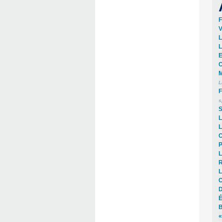
F
V
L
L
E
C
M
L
F
s
S
L
L
C
P
L
R
L
C
D
É
B
«