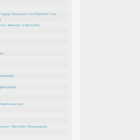
/
Lagny St-Laurent
/
Le Cheylard
/
Les
)
 les Maristes à Marseille
)
le
)
albenoîte
)
gélisation
)
Tutelle mariste
)
cation
/
Marcellin Champagnat
)