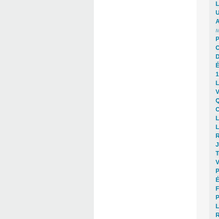
L
U
A
M
P
C
D
É
1
L
V
Q
C
L
L
R
J
T
V
P
É
F
P
L
R