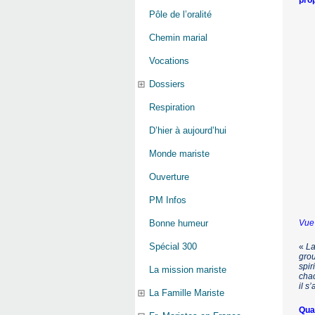
pro
Pôle de l’oralité
Chemin marial
Vocations
Dossiers
Respiration
D’hier à aujourd’hui
Monde mariste
Ouverture
PM Infos
Vue
Bonne humeur
Spécial 300
«
La
grou
spir
La mission mariste
chac
il s
La Famille Mariste
Quan