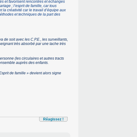
ités et favorisent rencontres et échanges
artage ; l’esprit de famille, car tous
 la créativité car le travail d’équipe aux
méthodes et techniques de la part des
a de soit avec les C.P.E., les surveillants,
seignant très absorbé par une tache très
rsonne (les circulaires et autres tracts
s ensemble auprès des enfants.
sprit de famille » devient alors signe
Réagissez !