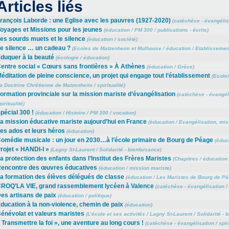
Articles liés
rançois Laborde : une Eglise avec les pauvres (1927-2020)
(
catéchèse - évangélis
oyages et Missions pour les jeunes
(
éducation
/
PM 300
/
publications - écrits
)
es sourds muets et le silence
(
éducation
/
société
)
e silence … un cadeau ?
(
Ecoles de Matzenheim et Mulhouse
/
éducation
/
Etablissement
duquer à la beauté
(
écologie
/
éducation
)
entre social « Cœurs sans frontières » À Athènes
(
éducation
/
Grèce
)
éditation de pleine conscience, un projet qui engage tout l’établissement
(
Ecole
a Doctrine Chrétienne de Matzenheim
/
spiritualité
)
ormation provinciale sur la mission mariste d’évangélisation
(
catéchèse - évangél
piritualité
)
pécial 300 !
(
éducation
/
Histoire
/
PM 300
/
vocation
)
a mission éducative mariste aujourd’hui en France
(
éducation
/
Evangélisation, mis
es ados et leurs héros
(
éducation
)
omédie musicale : un jour en 2030…à l’école primaire de Bourg de Péage
(
éduc
rojet « HANDI-I »
(
Lagny St-Laurent
/
Solidarité - bienfaisance
)
a protection des enfants dans l’Institut des Frères Maristes
(
Chapitres
/
éducation
encontre des œuvres éducatives
(
éducation
/
mission mariste
)
a formation des élèves délégués de classe
(
éducation
/
Les Maristes de Bourg de P
ROQ’LA VIE, grand rassemblement lycéen à Valence
(
catéchèse - évangélisation
/
es artisans de paix
(
éducation
/
politique
)
ducation à la non-violence, chemin de paix
(
éducation
)
énévolat et valeurs maristes
(
L’école et ses activités
/
Lagny St-Laurent
/
Solidarité - 
 Transmettre la foi », une aventure au long cours !
(
catéchèse - évangélisation
/
spir