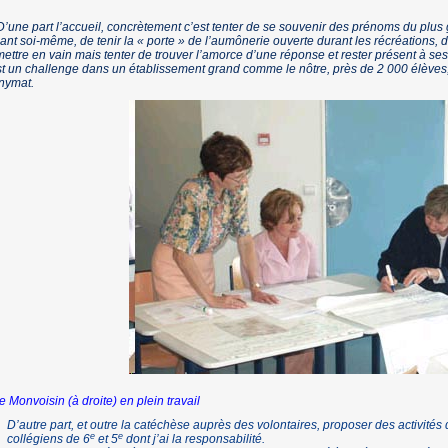
D’une part l’accueil, concrètement c’est tenter de se souvenir des prénoms du plus 
ant soi-même, de tenir la « porte » de l’aumônerie ouverte durant les récréations,
ettre en vain mais tenter de trouver l’amorce d’une réponse et rester présent à ses
t un challenge dans un établissement grand comme le nôtre, près de 2 000 élèves, 
nymat.
 Monvoisin (à droite) en plein travail
D’autre part, et outre la catéchèse auprès des volontaires, proposer des activités
e
e
collégiens de 6
et 5
dont j’ai la responsabilité.