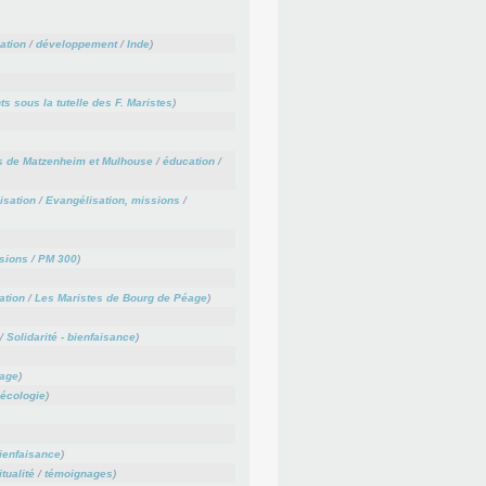
ation
/
développement
/
Inde
)
s sous la tutelle des F. Maristes
)
s de Matzenheim et Mulhouse
/
éducation
/
isation
/
Evangélisation, missions
/
sions
/
PM 300
)
ation
/
Les Maristes de Bourg de Péage
)
/
Solidarité - bienfaisance
)
éage
)
écologie
)
bienfaisance
)
itualité
/
témoignages
)