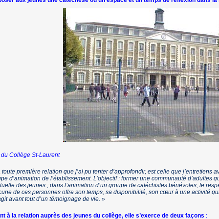
poser aux jeunes une catéchèse ou un espace et un temps de réflexion dans l
 du Collège St-Laurent
 toute première relation que j’ai pu tenter d’approfondir, est celle que j’entretiens 
pe d’animation de l’établissement. L’objectif : former une communauté d’adultes q
ituelle des jeunes ; dans l’animation d’un groupe de catéchistes bénévoles, le respe
une de ces personnes offre son temps, sa disponibilité, son cœur à une activité qui
’agit avant tout d’un témoignage de vie.
»
t à la relation auprès des jeunes du collège, elle s’exerce de deux façons
: