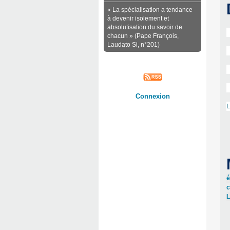
« La spécialisation a tendance
à devenir isolement et
absolutisation du savoir de
chacun » (Pape François,
Laudato Si, n°201)
Connexion
L
é
c
L