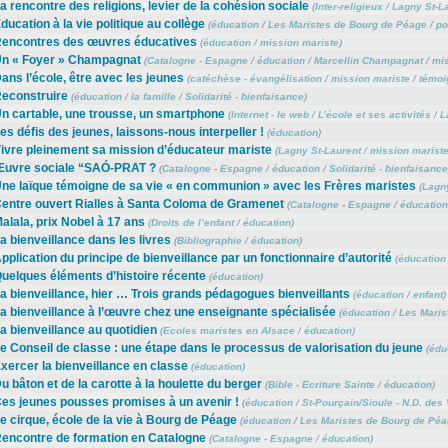
a rencontre des religions, levier de la cohésion sociale
(
Inter-religieux
/
Lagny St-L
ducation à la vie politique au collège
(
éducation
/
Les Maristes de Bourg de Péage
/
po
encontres des œuvres éducatives
(
éducation
/
mission mariste
)
n « Foyer » Champagnat
(
Catalogne - Espagne
/
éducation
/
Marcellin Champagnat
/
mis
ans l’école, être avec les jeunes
(
catéchèse - évangélisation
/
mission mariste
/
témoi
econstruire
(
éducation
/
la famille
/
Solidarité - bienfaisance
)
n cartable, une trousse, un smartphone
(
Internet - le web
/
L’école et ses activités
/
L
es défis des jeunes, laissons-nous interpeller !
(
éducation
)
ivre pleinement sa mission d’éducateur mariste
(
Lagny St-Laurent
/
mission marist
uvre sociale “SAÓ-PRAT ?
(
Catalogne - Espagne
/
éducation
/
Solidarité - bienfaisance
ne laïque témoigne de sa vie « en communion » avec les Frères maristes
(
Lagny
entre ouvert Rialles à Santa Coloma de Gramenet
(
Catalogne - Espagne
/
éducation
alala, prix Nobel à 17 ans
(
Droits de l’enfant
/
éducation
)
a bienveillance dans les livres
(
Bibliographie
/
éducation
)
pplication du principe de bienveillance par un fonctionnaire d’autorité
(
éducation
uelques éléments d’histoire récente
(
éducation
)
a bienveillance, hier … Trois grands pédagogues bienveillants
(
éducation
/
enfant
)
a bienveillance à l’œuvre chez une enseignante spécialisée
(
éducation
/
Les Maris
a bienveillance au quotidien
(
Ecoles maristes en Alsace
/
éducation
)
e Conseil de classe : une étape dans le processus de valorisation du jeune
(
édu
xercer la bienveillance en classe
(
éducation
)
u bâton et de la carotte à la houlette du berger
(
Bible - Ecriture Sainte
/
éducation
)
es jeunes pousses promises à un avenir !
(
éducation
/
St-Pourçain/Sioule - N.D. des 
e cirque, école de la vie à Bourg de Péage
(
éducation
/
Les Maristes de Bourg de Péa
encontre de formation en Catalogne
(
Catalogne - Espagne
/
éducation
)