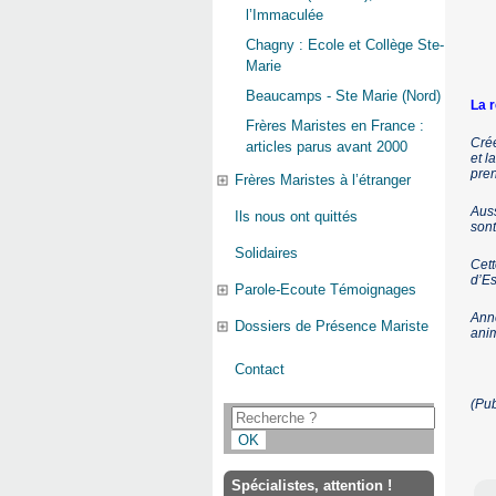
l’Immaculée
Chagny : Ecole et Collège Ste-
Marie
Beaucamps - Ste Marie (Nord)
La 
Frères Maristes en France :
Crée
articles parus avant 2000
et l
pren
Frères Maristes à l’étranger
Auss
Ils nous ont quittés
sont
Solidaires
Cett
d’Es
Parole-Ecoute Témoignages
Ann
Dossiers de Présence Mariste
anim
Contact
(Pu
Spécialistes, attention !