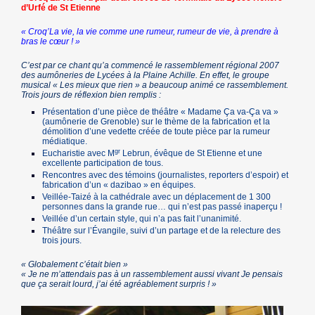
d’Urfé de St Etienne
« Croq’La vie, la vie comme une rumeur, rumeur de vie, à prendre à
bras le cœur ! »
C’est par ce chant qu’a commencé le rassemblement régional 2007
des aumôneries de Lycées à la Plaine Achille. En effet, le groupe
musical « Les mieux que rien » a beaucoup animé ce rassemblement.
Trois jours de réflexion bien remplis :
Présentation d’une pièce de théâtre « Madame Ça va-Ça va »
(aumônerie de Grenoble) sur le thème de la fabrication et la
démolition d’une vedette créée de toute pièce par la rumeur
médiatique.
gr
Eucharistie avec M
Lebrun, évêque de St Etienne et une
excellente participation de tous.
Rencontres avec des témoins (journalistes, reporters d’espoir) et
fabrication d’un « dazibao » en équipes.
Veillée-Taizé à la cathédrale avec un déplacement de 1 300
personnes dans la grande rue… qui n’est pas passé inaperçu !
Veillée d’un certain style, qui n’a pas fait l’unanimité.
Théâtre sur l’Évangile, suivi d’un partage et de la relecture des
trois jours.
« Globalement c’était bien »
« Je ne m’attendais pas à un rassemblement aussi vivant Je pensais
que ça serait lourd, j’ai été agréablement surpris ! »