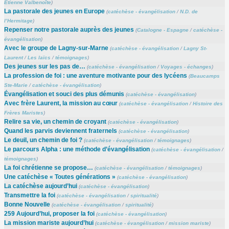
Etienne Valbenoîte
)
La pastorale des jeunes en Europe
(
catéchèse - évangélisation
/
N.D. de
l’Hermitage
)
Repenser notre pastorale auprès des jeunes
(
Catalogne - Espagne
/
catéchèse -
évangélisation
)
Avec le groupe de Lagny-sur-Marne
(
catéchèse - évangélisation
/
Lagny St-
Laurent
/
Les laïcs
/
témoignages
)
Des jeunes sur les pas de…
(
catéchèse - évangélisation
/
Voyages - échanges
)
La profession de foi : une aventure motivante pour des lycéens
(
Beaucamps
Ste-Marie
/
catéchèse - évangélisation
)
Évangélisation et souci des plus démunis
(
catéchèse - évangélisation
)
Avec frère Laurent, la mission au cœur
(
catéchèse - évangélisation
/
Histoire des
Frères Maristes
)
Relire sa vie, un chemin de croyant
(
catéchèse - évangélisation
)
Quand les parvis deviennent fraternels
(
catéchèse - évangélisation
)
Le deuil, un chemin de foi ?
(
catéchèse - évangélisation
/
témoignages
)
Le parcours Alpha : une méthode d’évangélisation
(
catéchèse - évangélisation
/
témoignages
)
La foi chrétienne se propose…
(
catéchèse - évangélisation
/
témoignages
)
Une catéchèse « Toutes générations »
(
catéchèse - évangélisation
)
La catéchèse aujourd’hui
(
catéchèse - évangélisation
)
Transmettre la foi
(
catéchèse - évangélisation
/
spiritualité
)
Bonne Nouvelle
(
catéchèse - évangélisation
/
spiritualité
)
259 Aujourd’hui, proposer la foi
(
catéchèse - évangélisation
)
La mission mariste aujourd’hui
(
catéchèse - évangélisation
/
mission mariste
)