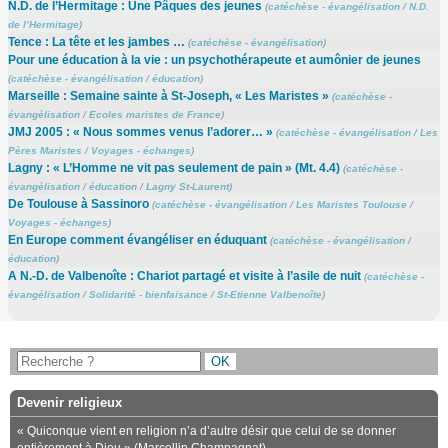
N.D. de l’Hermitage : Une Pâques des jeunes
(
catéchèse - évangélisation
/
N.D.
de l’Hermitage
)
Tence : La tête et les jambes …
(
catéchèse - évangélisation
)
Pour une éducation à la vie : un psychothérapeute et aumônier de jeunes
(
catéchèse - évangélisation
/
éducation
)
Marseille : Semaine sainte à St-Joseph, « Les Maristes »
(
catéchèse -
évangélisation
/
Ecoles maristes de France
)
JMJ 2005 : « Nous sommes venus l’adorer… »
(
catéchèse - évangélisation
/
Les
Pères Maristes
/
Voyages - échanges
)
Lagny : « L’Homme ne vit pas seulement de pain » (Mt. 4.4)
(
catéchèse -
évangélisation
/
éducation
/
Lagny St-Laurent
)
De Toulouse à Sassinoro
(
catéchèse - évangélisation
/
Les Maristes Toulouse
/
Voyages - échanges
)
En Europe comment évangéliser en éduquant
(
catéchèse - évangélisation
/
éducation
)
A N.-D. de Valbenoîte : Chariot partagé et visite à l’asile de nuit
(
catéchèse -
évangélisation
/
Solidarité - bienfaisance
/
St-Etienne Valbenoîte
)
Devenir religieux
« Quiconque vient en religion n’a d’autre désir que celui de se donner
entièrement à Dieu » (Marcellin Champagnat)