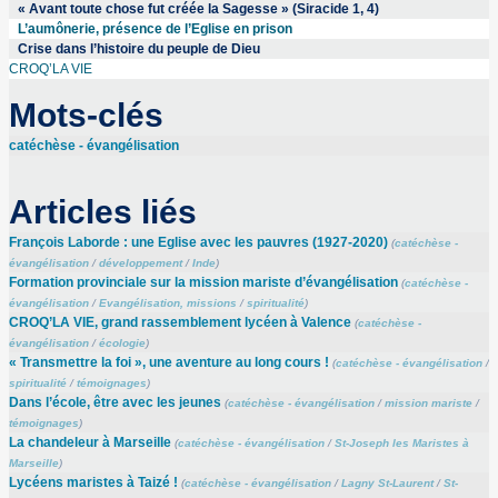
« Avant toute chose fut créée la Sagesse » (Siracide 1, 4)
L’aumônerie, présence de l’Eglise en prison
Crise dans l’histoire du peuple de Dieu
CROQ’LA VIE
Mots-clés
catéchèse - évangélisation
Articles liés
François Laborde : une Eglise avec les pauvres (1927-2020)
(
catéchèse -
évangélisation
/
développement
/
Inde
)
Formation provinciale sur la mission mariste d’évangélisation
(
catéchèse -
évangélisation
/
Evangélisation, missions
/
spiritualité
)
CROQ’LA VIE, grand rassemblement lycéen à Valence
(
catéchèse -
évangélisation
/
écologie
)
« Transmettre la foi », une aventure au long cours !
(
catéchèse - évangélisation
/
spiritualité
/
témoignages
)
Dans l’école, être avec les jeunes
(
catéchèse - évangélisation
/
mission mariste
/
témoignages
)
La chandeleur à Marseille
(
catéchèse - évangélisation
/
St-Joseph les Maristes à
Marseille
)
Lycéens maristes à Taizé !
(
catéchèse - évangélisation
/
Lagny St-Laurent
/
St-