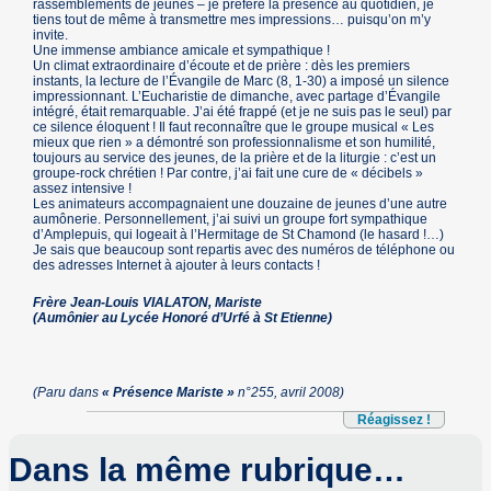
rassemblements de jeunes – je préfère la présence au quotidien, je
tiens tout de même à transmettre mes impressions… puisqu’on m’y
invite.
Une immense ambiance amicale et sympathique !
Un climat extraordinaire d’écoute et de prière : dès les premiers
instants, la lecture de l’Évangile de Marc (8, 1-30) a imposé un silence
impressionnant. L’Eucharistie de dimanche, avec partage d’Évangile
intégré, était remarquable. J’ai été frappé (et je ne suis pas le seul) par
ce silence éloquent ! Il faut reconnaître que le groupe musical « Les
mieux que rien » a démontré son professionnalisme et son humilité,
toujours au service des jeunes, de la prière et de la liturgie : c’est un
groupe-rock chrétien ! Par contre, j’ai fait une cure de « décibels »
assez intensive !
Les animateurs accompagnaient une douzaine de jeunes d’une autre
aumônerie. Personnellement, j’ai suivi un groupe fort sympathique
d’Amplepuis, qui logeait à l’Hermitage de St Chamond (le hasard !…)
Je sais que beaucoup sont repartis avec des numéros de téléphone ou
des adresses Internet à ajouter à leurs contacts !
Frère Jean-Louis VIALATON, Mariste
(Aumônier au Lycée Honoré d’Urfé à St Etienne)
(Paru dans
« Présence Mariste »
n°255, avril 2008)
Réagissez !
Dans la même rubrique…