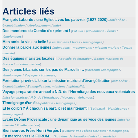
Articles liés
François Laborde : une Eglise avec les pauvres (1927-2020)
(
catéchèse -
évangélisation
/
développement
/
Inde
)
Des membres du Comité d’expriment !
(
PM 300
/
publications - écrits
/
témoignages
)
Mes amis, la vie est belle !
(
Les Anciens Elèves
/
témoignages
)
Donner la parole aux jeunes
(
animations - mouvements
/
mission mariste
/
Tutelle
mariste
)
Des équipes maristes locales !
(
Activités de formation
/
Ecoles maristes de
France
/
mission mariste
)
Des jeunes Libanais sur les pas de Marcellin…
(
Marcellin Champagnat
/
témoignages
/
Voyages - échanges
)
Formation provinciale sur la mission mariste d’évangélisation
(
catéchèse -
évangélisation
/
Evangélisation, missions
/
spiritualité
)
Voyage préparatoire annuel à N.D. de l’Hermitage des nouveaux volontaires
(
mission mariste
/
N.D. de l’Hermitage
/
Voyages - échanges
)
Témoignage d’un élu
(
politique
/
témoignages
)
Et le colibri ? À chacun sa part, ici et maintenant !
(
Solidarité - bienfaisance
/
témoignages
)
Lycée Drôme Provençale : une dynamique au service des jeunes
(
mission
mariste
/
Tutelle mariste
)
Bienheureux Frère Henri Vergès !
(
Histoire des Frères Maristes
/
témoignages
)
En marche vers le FORUM…
(
Activités de formation
/
mission mariste
)