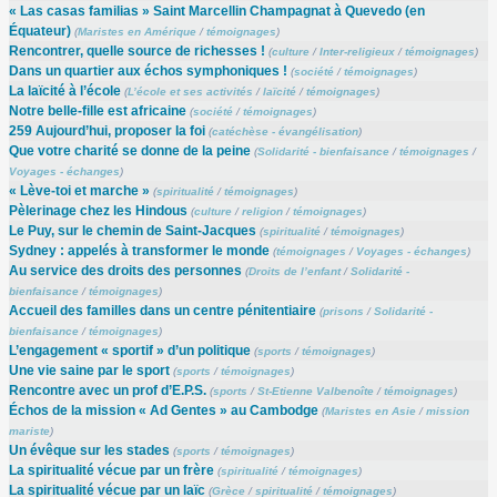
« Las casas familias » Saint Marcellin Champagnat à Quevedo (en
Équateur)
(
Maristes en Amérique
/
témoignages
)
Rencontrer, quelle source de richesses !
(
culture
/
Inter-religieux
/
témoignages
)
Dans un quartier aux échos symphoniques !
(
société
/
témoignages
)
La laïcité à l’école
(
L’école et ses activités
/
laïcité
/
témoignages
)
Notre belle-fille est africaine
(
société
/
témoignages
)
259 Aujourd’hui, proposer la foi
(
catéchèse - évangélisation
)
Que votre charité se donne de la peine
(
Solidarité - bienfaisance
/
témoignages
/
Voyages - échanges
)
« Lève-toi et marche »
(
spiritualité
/
témoignages
)
Pèlerinage chez les Hindous
(
culture
/
religion
/
témoignages
)
Le Puy, sur le chemin de Saint-Jacques
(
spiritualité
/
témoignages
)
Sydney : appelés à transformer le monde
(
témoignages
/
Voyages - échanges
)
Au service des droits des personnes
(
Droits de l’enfant
/
Solidarité -
bienfaisance
/
témoignages
)
Accueil des familles dans un centre pénitentiaire
(
prisons
/
Solidarité -
bienfaisance
/
témoignages
)
L’engagement « sportif » d’un politique
(
sports
/
témoignages
)
Une vie saine par le sport
(
sports
/
témoignages
)
Rencontre avec un prof d’E.P.S.
(
sports
/
St-Etienne Valbenoîte
/
témoignages
)
Échos de la mission « Ad Gentes » au Cambodge
(
Maristes en Asie
/
mission
mariste
)
Un évêque sur les stades
(
sports
/
témoignages
)
La spiritualité vécue par un frère
(
spiritualité
/
témoignages
)
La spiritualité vécue par un laïc
(
Grèce
/
spiritualité
/
témoignages
)