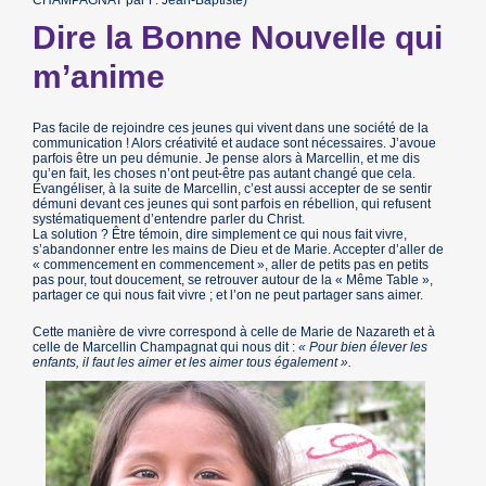
Dire la Bonne Nouvelle qui
m’anime
Pas facile de rejoindre ces jeunes qui vivent dans une société de la
communication ! Alors créativité et audace sont nécessaires. J’avoue
parfois être un peu démunie. Je pense alors à Marcellin, et me dis
qu’en fait, les choses n’ont peut-être pas autant changé que cela.
Évangéliser, à la suite de Marcellin, c’est aussi accepter de se sentir
démuni devant ces jeunes qui sont parfois en rébellion, qui refusent
systématiquement d’entendre parler du Christ.
La solution ? Être témoin, dire simplement ce qui nous fait vivre,
s’abandonner entre les mains de Dieu et de Marie. Accepter d’aller de
« commencement en commencement », aller de petits pas en petits
pas pour, tout doucement, se retrouver autour de la « Même Table »,
partager ce qui nous fait vivre ; et l’on ne peut partager sans aimer.
Cette manière de vivre correspond à celle de Marie de Nazareth et à
celle de Marcellin Champagnat qui nous dit :
« Pour bien élever les
enfants, il faut les aimer et les aimer tous également ».