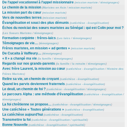
De l’appel vocationnel à l’appel missionnaire
(
mission mariste
/
témoignages
)
Le chemin de la mission
(
Maristes en Asie
/
mission mariste
)
La mission part du cœur
(
mission mariste
)
Vers de nouvelles terres
(
mission mariste
)
Évangélisation et souci des plus démunis
(
catéchèse - évangélisation
)
Échos du noviciat des sœurs maristes au Sénégal : qui est Colin pour moi ?
(
Les Soeurs Maristes
/
témoignages
)
Formation conjointe : frères-laïcs
(
Les laïcs
/
témoignages
)
Témoignages de vie…
(
témoignages
)
Frères maristes, en mission « ad gentes »
(
mission mariste
)
De Cucaita à Valfleury…
(
témoignages
)
« Il » a changé ma vie
(
la famille
/
témoignages
)
Regards sur nos grands-parents
(
la famille
/
la retraite
/
témoignages
)
Avec frère Laurent, la mission au cœur
(
catéchèse - évangélisation
/
Histoire des
Frères Maristes
)
Relire sa vie, un chemin de croyant
(
catéchèse - évangélisation
)
Quand les parvis deviennent fraternels
(
catéchèse - évangélisation
)
Le deuil, un chemin de foi ?
(
catéchèse - évangélisation
/
témoignages
)
Le parcours Alpha : une méthode d’évangélisation
(
catéchèse - évangélisation
/
témoignages
)
La foi chrétienne se propose…
(
catéchèse - évangélisation
/
témoignages
)
Une catéchèse « Toutes générations »
(
catéchèse - évangélisation
)
La catéchèse aujourd’hui
(
catéchèse - évangélisation
)
Transmettre la foi
(
catéchèse - évangélisation
/
spiritualité
)
Bonne Nouvelle
(
catéchèse - évangélisation
/
spiritualité
)