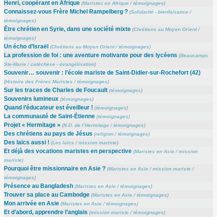
Henri, coopérant en Afrique
(
Maristes en Afrique
/
témoignages
)
Connaissez-vous Frère Michel Rampelberg ?
(
Solidarité - bienfaisance
/
témoignages
)
Être chrétien en Syrie, dans une société mixte
(
Chrétiens au Moyen Orient
/
témoignages
)
Un écho d’Israël
(
Chrétiens au Moyen Orient
/
témoignages
)
La profession de foi : une aventure motivante pour des lycéens
(
Beaucamps
Ste-Marie
/
catéchèse - évangélisation
)
Souvenir… souvenir : l’école mariste de Saint-Didier-sur-Rochefort (42)
(
Histoire des Frères Maristes
/
témoignages
)
Sur les traces de Charles de Foucault
(
témoignages
)
Souvenirs lumineux
(
témoignages
)
Quand l’éducateur est éveilleur !
(
témoignages
)
La communauté de Saint-Étienne
(
témoignages
)
Projet « Hermitage »
(
N.D. de l’Hermitage
/
témoignages
)
Des chrétiens au pays de Jésus
(
religion
/
témoignages
)
Des laïcs aussi !
(
Les laïcs
/
mission mariste
)
Et déjà des vocations maristes en perspective
(
Maristes en Asie
/
mission
mariste
)
Pourquoi être missionnaire en Asie ?
(
Maristes en Asie
/
mission mariste
/
témoignages
)
Présence au Bangladesh
(
Maristes en Asie
/
témoignages
)
Trouver sa place au Cambodge
(
Maristes en Asie
/
témoignages
)
Mon arrivée en Asie
(
Maristes en Asie
/
témoignages
)
Et d’abord, apprendre l’anglais
(
mission mariste
/
témoignages
)