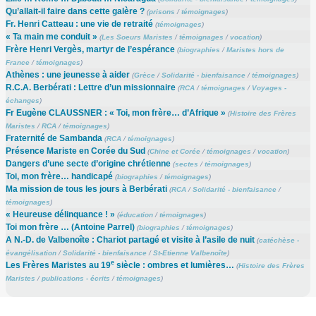
Qu’allait-il faire dans cette galère ?
(
prisons
/
témoignages
)
Fr. Henri Catteau : une vie de retraité
(
témoignages
)
« Ta main me conduit »
(
Les Soeurs Maristes
/
témoignages
/
vocation
)
Frère Henri Vergès, martyr de l’espérance
(
biographies
/
Maristes hors de
France
/
témoignages
)
Athènes : une jeunesse à aider
(
Grèce
/
Solidarité - bienfaisance
/
témoignages
)
R.C.A. Berbérati : Lettre d’un missionnaire
(
RCA
/
témoignages
/
Voyages -
échanges
)
Fr Eugène CLAUSSNER : « Toi, mon frère… d’Afrique »
(
Histoire des Frères
Maristes
/
RCA
/
témoignages
)
Fraternité de Sambanda
(
RCA
/
témoignages
)
Présence Mariste en Corée du Sud
(
Chine et Corée
/
témoignages
/
vocation
)
Dangers d’une secte d’origine chrétienne
(
sectes
/
témoignages
)
Toi, mon frère… handicapé
(
biographies
/
témoignages
)
Ma mission de tous les jours à Berbérati
(
RCA
/
Solidarité - bienfaisance
/
témoignages
)
« Heureuse délinquance ! »
(
éducation
/
témoignages
)
Toi mon frère … (Antoine Parrel)
(
biographies
/
témoignages
)
A N.-D. de Valbenoîte : Chariot partagé et visite à l’asile de nuit
(
catéchèse -
évangélisation
/
Solidarité - bienfaisance
/
St-Etienne Valbenoîte
)
e
Les Frères Maristes au 19
siècle : ombres et lumières…
(
Histoire des Frères
Maristes
/
publications - écrits
/
témoignages
)