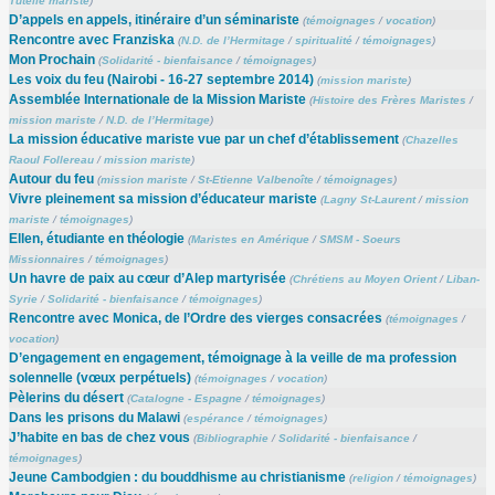
Tutelle mariste
)
D’appels en appels, itinéraire d’un séminariste
(
témoignages
/
vocation
)
Rencontre avec Franziska
(
N.D. de l’Hermitage
/
spiritualité
/
témoignages
)
Mon Prochain
(
Solidarité - bienfaisance
/
témoignages
)
Les voix du feu (Nairobi - 16-27 septembre 2014)
(
mission mariste
)
Assemblée Internationale de la Mission Mariste
(
Histoire des Frères Maristes
/
mission mariste
/
N.D. de l’Hermitage
)
La mission éducative mariste vue par un chef d’établissement
(
Chazelles
Raoul Follereau
/
mission mariste
)
Autour du feu
(
mission mariste
/
St-Etienne Valbenoîte
/
témoignages
)
Vivre pleinement sa mission d’éducateur mariste
(
Lagny St-Laurent
/
mission
mariste
/
témoignages
)
Ellen, étudiante en théologie
(
Maristes en Amérique
/
SMSM - Soeurs
Missionnaires
/
témoignages
)
Un havre de paix au cœur d’Alep martyrisée
(
Chrétiens au Moyen Orient
/
Liban-
Syrie
/
Solidarité - bienfaisance
/
témoignages
)
Rencontre avec Monica, de l’Ordre des vierges consacrées
(
témoignages
/
vocation
)
D’engagement en engagement, témoignage à la veille de ma profession
solennelle (vœux perpétuels)
(
témoignages
/
vocation
)
Pèlerins du désert
(
Catalogne - Espagne
/
témoignages
)
Dans les prisons du Malawi
(
espérance
/
témoignages
)
J’habite en bas de chez vous
(
Bibliographie
/
Solidarité - bienfaisance
/
témoignages
)
Jeune Cambodgien : du bouddhisme au christianisme
(
religion
/
témoignages
)