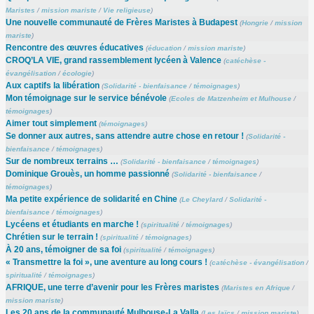
Maristes
/
mission mariste
/
Vie religieuse
)
Une nouvelle communauté de Frères Maristes à Budapest
(
Hongrie
/
mission
mariste
)
Rencontre des œuvres éducatives
(
éducation
/
mission mariste
)
CROQ’LA VIE, grand rassemblement lycéen à Valence
(
catéchèse -
évangélisation
/
écologie
)
Aux captifs la libération
(
Solidarité - bienfaisance
/
témoignages
)
Mon témoignage sur le service bénévole
(
Ecoles de Matzenheim et Mulhouse
/
témoignages
)
Aimer tout simplement
(
témoignages
)
Se donner aux autres, sans attendre autre chose en retour !
(
Solidarité -
bienfaisance
/
témoignages
)
Sur de nombreux terrains …
(
Solidarité - bienfaisance
/
témoignages
)
Dominique Grouès, un homme passionné
(
Solidarité - bienfaisance
/
témoignages
)
Ma petite expérience de solidarité en Chine
(
Le Cheylard
/
Solidarité -
bienfaisance
/
témoignages
)
Lycéens et étudiants en marche !
(
spiritualité
/
témoignages
)
Chrétien sur le terrain !
(
spiritualité
/
témoignages
)
À 20 ans, témoigner de sa foi
(
spiritualité
/
témoignages
)
« Transmettre la foi », une aventure au long cours !
(
catéchèse - évangélisation
/
spiritualité
/
témoignages
)
AFRIQUE, une terre d’avenir pour les Frères maristes
(
Maristes en Afrique
/
mission mariste
)
Les 20 ans de la communauté Mulhouse-La Valla
(
Les laïcs
/
mission mariste
)