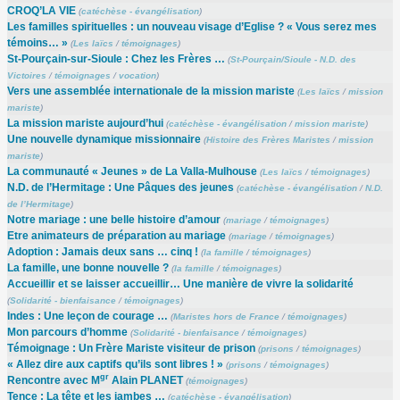
CROQ’LA VIE
(
catéchèse - évangélisation
)
Les familles spirituelles : un nouveau visage d’Eglise ? « Vous serez mes
témoins… »
(
Les laïcs
/
témoignages
)
St-Pourçain-sur-Sioule : Chez les Frères …
(
St-Pourçain/Sioule - N.D. des
Victoires
/
témoignages
/
vocation
)
Vers une assemblée internationale de la mission mariste
(
Les laïcs
/
mission
mariste
)
La mission mariste aujourd’hui
(
catéchèse - évangélisation
/
mission mariste
)
Une nouvelle dynamique missionnaire
(
Histoire des Frères Maristes
/
mission
mariste
)
La communauté « Jeunes » de La Valla-Mulhouse
(
Les laïcs
/
témoignages
)
N.D. de l’Hermitage : Une Pâques des jeunes
(
catéchèse - évangélisation
/
N.D.
de l’Hermitage
)
Notre mariage : une belle histoire d’amour
(
mariage
/
témoignages
)
Etre animateurs de préparation au mariage
(
mariage
/
témoignages
)
Adoption : Jamais deux sans … cinq !
(
la famille
/
témoignages
)
La famille, une bonne nouvelle ?
(
la famille
/
témoignages
)
Accueillir et se laisser accueillir… Une manière de vivre la solidarité
(
Solidarité - bienfaisance
/
témoignages
)
Indes : Une leçon de courage …
(
Maristes hors de France
/
témoignages
)
Mon parcours d’homme
(
Solidarité - bienfaisance
/
témoignages
)
Témoignage : Un Frère Mariste visiteur de prison
(
prisons
/
témoignages
)
« Allez dire aux captifs qu’ils sont libres ! »
(
prisons
/
témoignages
)
gr
Rencontre avec M
Alain PLANET
(
témoignages
)
Tence : La tête et les jambes …
(
catéchèse - évangélisation
)