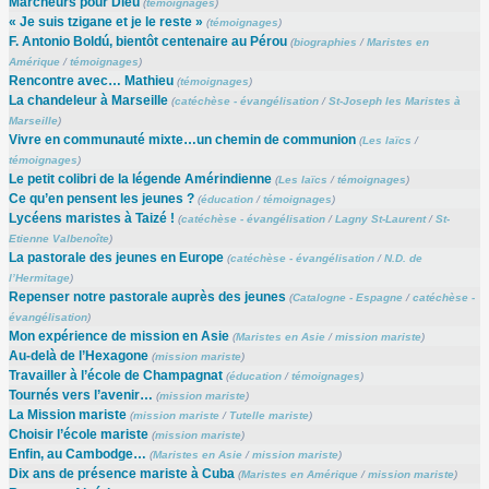
Marcheurs pour Dieu
(
témoignages
)
« Je suis tzigane et je le reste »
(
témoignages
)
F. Antonio Boldú, bientôt centenaire au Pérou
(
biographies
/
Maristes en
Amérique
/
témoignages
)
Rencontre avec… Mathieu
(
témoignages
)
La chandeleur à Marseille
(
catéchèse - évangélisation
/
St-Joseph les Maristes à
Marseille
)
Vivre en communauté mixte…un chemin de communion
(
Les laïcs
/
témoignages
)
Le petit colibri de la légende Amérindienne
(
Les laïcs
/
témoignages
)
Ce qu’en pensent les jeunes ?
(
éducation
/
témoignages
)
Lycéens maristes à Taizé !
(
catéchèse - évangélisation
/
Lagny St-Laurent
/
St-
Etienne Valbenoîte
)
La pastorale des jeunes en Europe
(
catéchèse - évangélisation
/
N.D. de
l’Hermitage
)
Repenser notre pastorale auprès des jeunes
(
Catalogne - Espagne
/
catéchèse -
évangélisation
)
Mon expérience de mission en Asie
(
Maristes en Asie
/
mission mariste
)
Au-delà de l’Hexagone
(
mission mariste
)
Travailler à l’école de Champagnat
(
éducation
/
témoignages
)
Tournés vers l’avenir…
(
mission mariste
)
La Mission mariste
(
mission mariste
/
Tutelle mariste
)
Choisir l’école mariste
(
mission mariste
)
Enfin, au Cambodge…
(
Maristes en Asie
/
mission mariste
)
Dix ans de présence mariste à Cuba
(
Maristes en Amérique
/
mission mariste
)