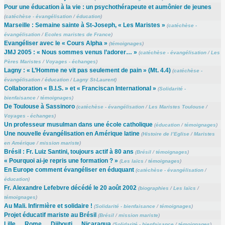
Pour une éducation à la vie : un psychothérapeute et aumônier de jeunes
(
catéchèse - évangélisation
/
éducation
)
Marseille : Semaine sainte à St-Joseph, « Les Maristes »
(
catéchèse -
évangélisation
/
Ecoles maristes de France
)
Evangéliser avec le « Cours Alpha »
(
témoignages
)
JMJ 2005 : « Nous sommes venus l’adorer… »
(
catéchèse - évangélisation
/
Les
Pères Maristes
/
Voyages - échanges
)
Lagny : « L’Homme ne vit pas seulement de pain » (Mt. 4.4)
(
catéchèse -
évangélisation
/
éducation
/
Lagny St-Laurent
)
Collaboration « B.I.S. » et « Franciscan International »
(
Solidarité -
bienfaisance
/
témoignages
)
De Toulouse à Sassinoro
(
catéchèse - évangélisation
/
Les Maristes Toulouse
/
Voyages - échanges
)
Un professeur musulman dans une école catholique
(
éducation
/
témoignages
)
Une nouvelle évangélisation en Amérique latine
(
Histoire de l’Eglise
/
Maristes
en Amérique
/
mission mariste
)
Brésil : Fr. Luiz Santini, toujours actif à 80 ans
(
Brésil
/
témoignages
)
« Pourquoi ai-je repris une formation ? »
(
Les laïcs
/
témoignages
)
En Europe comment évangéliser en éduquant
(
catéchèse - évangélisation
/
éducation
)
Fr. Alexandre Lefebvre décédé le 20 août 2002
(
biographies
/
Les laïcs
/
témoignages
)
Au Mali. Infirmière et solidaire !
(
Solidarité - bienfaisance
/
témoignages
)
Projet éducatif mariste au Brésil
(
Brésil
/
mission mariste
)
Lille … Rome … Djibouti … Nicaragua
(
Solidarité - bienfaisance
/
témoignages
)