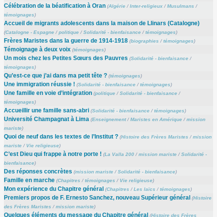
Célébration de la béatification à Oran
(
Algérie
/
Inter-religieux
/
Musulmans
/
témoignages
)
Accueil de migrants adolescents dans la maison de Llinars (Catalogne)
(
Catalogne - Espagne
/
politique
/
Solidarité - bienfaisance
/
témoignages
)
Frères Maristes dans la guerre de 1914-1918
(
biographies
/
témoignages
)
Témoignage à deux voix
(
témoignages
)
Un mois chez les Petites Sœurs des Pauvres
(
Solidarité - bienfaisance
/
témoignages
)
Qu’est-ce que j’ai dans ma petit tête ?
(
témoignages
)
Une immigration réussie !
(
Solidarité - bienfaisance
/
témoignages
)
Une famille en voie d’intégration
(
politique
/
Solidarité - bienfaisance
/
témoignages
)
Accueillir une famille sans-abri
(
Solidarité - bienfaisance
/
témoignages
)
Université Champagnat à Lima
(
Enseignement
/
Maristes en Amérique
/
mission
mariste
)
Quoi de neuf dans les textes de l’Institut ?
(
Histoire des Frères Maristes
/
mission
mariste
/
Vie religieuse
)
C’est Dieu qui frappe à notre porte !
(
La Valla 200
/
mission mariste
/
Solidarité -
bienfaisance
)
Des réponses concrètes
(
mission mariste
/
Solidarité - bienfaisance
)
Famille en marche
(
Chapitres
/
témoignages
/
Vie religieuse
)
Mon expérience du Chapitre général
(
Chapitres
/
Les laïcs
/
témoignages
)
Premiers propos de F. Ernesto Sanchez, nouveau Supérieur général
(
Histoire
des Frères Maristes
/
mission mariste
)
Quelques éléments du message du Chapitre général
(
Histoire des Frères