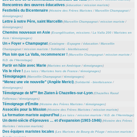
Rencontres des œuvres éducatives
(
éducation
/
mission mariste
)
Festivités du Bicentenaire
(
Histoire des Frères Maristes
/
Marcellin Champagnat
/
témoignages
)
Lettre à notre Père, saint Marcellin
(
Marcellin Champagnat
/
mission mariste
/
témoignages
)
Chemins nouveaux en Asie
(
Evangélisation, missions
/
La Valla 200
/
Maristes en
Asie
/
témoignages
)
Un « Foyer » Champagnat
(
Catalogne - Espagne
/
éducation
/
Marcellin
Champagnat
/
mission mariste
/
Solidarité - bienfaisance
)
Plus loin que La Valla, recommencer !
(
Marcellin Champagnat
/
mission mariste
/
N.D. de l’Hermitage
)
Partir en hâte avec Marie
(
Maristes en Amérique
/
témoignages
)
Vis le rêve !
(
Les laïcs
/
Maristes hors de France
/
témoignages
)
Témoignages
(
Marcellin Champagnat
/
témoignages
)
“Menez une vie nouvelle” (Angèle Merici)
(
Solidarité - bienfaisance
/
témoignages
)
me
Témoignage de M
Ibn Ziaten à Chazelles-sur-Lyon
(
Chazelles Raoul
Follereau
/
témoignages
)
Témoignage d’Émilie
(
Histoire des Frères Maristes
/
témoignages
)
Associés pour la Mission
(
Histoire des Frères Maristes
/
mission mariste
)
La formation mariste aujourd’hui
(
Les laïcs
/
mission mariste
/
N.D. de l’Hermitage
)
Un demi-siècle d’épreuves … et d’expansion (1903-1946)
(
Histoire des Frères
Maristes
/
mission mariste
)
Des équipes maristes locales
(
Les Maristes de Bourg de Péage
/
mission mariste
/