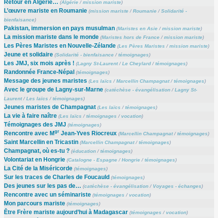
Retour en Algérie…
(
Algérie
/
mission mariste
)
L’œuvre mariste en Roumanie
(
mission mariste
/
Roumanie
/
Solidarité -
bienfaisance
)
Pakistan, immersion en pays musulman
(
Maristes en Asie
/
mission mariste
)
La mission mariste dans le monde
(
Maristes hors de France
/
mission mariste
)
Les Pères Maristes en Nouvelle-Zélande
(
Les Pères Maristes
/
mission mariste
)
Jeune et solidaire
(
Solidarité - bienfaisance
/
témoignages
)
Les JMJ, six mois après !
(
Lagny St-Laurent
/
Le Cheylard
/
témoignages
)
Randonnée France-Népal
(
témoignages
)
Message des jeunes maristes
(
Les laïcs
/
Marcellin Champagnat
/
témoignages
)
Avec le groupe de Lagny-sur-Marne
(
catéchèse - évangélisation
/
Lagny St-
Laurent
/
Les laïcs
/
témoignages
)
Jeunes maristes de Champagnat
(
Les laïcs
/
témoignages
)
La vie à faire naître
(
Les laïcs
/
témoignages
/
vocation
)
Témoignages des JMJ
(
témoignages
)
gr
Rencontre avec M
Jean-Yves Riocreux
(
Marcellin Champagnat
/
témoignages
)
Saint Marcellin en Tricastin
(
Marcellin Champagnat
/
témoignages
)
Champagnat, où es-tu ?
(
éducation
/
témoignages
)
Volontariat en Hongrie
(
Catalogne - Espagne
/
Hongrie
/
témoignages
)
La Cité de la Miséricorde
(
témoignages
)
Sur les traces de Charles de Foucauld
(
témoignages
)
Des jeunes sur les pas de…
(
catéchèse - évangélisation
/
Voyages - échanges
)
Rencontre avec un séminariste
(
témoignages
/
vocation
)
Mon parcours mariste
(
témoignages
)
Être Frère mariste aujourd’hui à Madagascar
(
témoignages
/
vocation
)