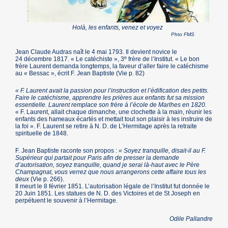
Holà, les enfants, venez et voyez
Phto FMS
Jean Claude Audras naît le 4 mai 1793. Il devient novice le
e
24 décembre 1817. « Le catéchiste », 3
frère de l’Institut. « Le bon
frère Laurent demanda longtemps, la faveur d’aller faire le catéchisme
au « Bessac », écrit F. Jean Baptiste (Vie p. 82)
« F. Laurent avait la passion pour l’instruction et l’édification des petits.
Faire le catéchisme, apprendre les prières aux enfants fut sa mission
essentielle. Laurent remplace son frère à l’école de Marlhes en 1820.
« F. Laurent, allait chaque dimanche, une clochette à la main, réunir les
enfants des hameaux écartés et mettait tout son plaisir à les instruire de
la foi ». F. Laurent se retire à N. D. de L’Hermitage après la retraite
spirituelle de 1848.
F. Jean Baptiste raconte son propos :
« Soyez tranquille, disait-il au F.
Supérieur qui partait pour Paris afin de presser la demande
d’autorisation, soyez tranquille, quand je serai là-haut avec le Père
Champagnat, vous verrez que nous arrangerons cette affaire tous les
deux
(Vie p. 266).
Il meurt le 8 février 1851. L’autorisation légale de l’Institut fut donnée le
20 Juin 1851. Les statues de N. D. des Victoires et de St Joseph en
perpétuent le souvenir à l’Hermitage.
Odile Pallandre