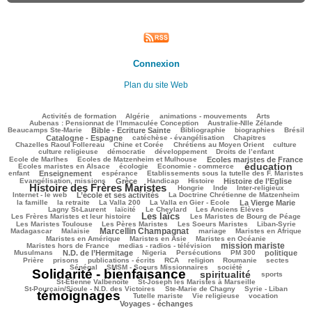
Connexion
Plan du site Web
108/3000
91/3000
115/3000
317/3000
89/3000
Activités de formation
Algérie
animations - mouvements
Arts
38/3000
72/3000
Aubenas : Pensionnat de l’Immaculée Conception
Australie-Nlle Zélande
783/3000
96/3000
473/3000
101/3000
703/3000
Beaucamps Ste-Marie
Bible - Ecriture Sainte
Bibliographie
biographies
Brésil
615/3000
116/3000
178/3000
Catalogne - Espagne
catéchèse - évangélisation
Chapitres
103/3000
208/3000
459/3000
42/3000
Chazelles Raoul Follereau
Chine et Corée
Chrétiens au Moyen Orient
culture
124/3000
62/3000
138/3000
7/3000
culture religieuse
démocratie
développement
Droits de l’enfant
119/3000
806/3000
219/3000
Ecole de Marlhes
Ecoles de Matzenheim et Mulhouse
Ecoles maristes de France
éducation
501/3000
184/3000
1747/3000
168/3000
Ecoles maristes en Alsace
écologie
Economie - commerce
939/3000
241/3000
47/3000
256/3000
enfant
Enseignement
espérance
Etablissements sous la tutelle des F. Maristes
671/3000
128/3000
240/3000
727/3000
1945/3000
Evangélisation, missions
Grèce
Handicap
Histoire
Histoire de l’Eglise
Histoire des Frères Maristes
125/3000
16/3000
184/3000
229/3000
Hongrie
Inde
Inter-religieux
1020/3000
49/3000
327/3000
Internet - le web
L’école et ses activités
La Doctrine Chrétienne de Matzenheim
100/3000
60/3000
78/3000
661/3000
416/3000
la famille
la retraite
La Valla 200
La Valla en Gier - Ecole
La Vierge Marie
254/3000
222/3000
97/3000
210/3000
Lagny St-Laurent
laïcité
Le Cheylard
Les Anciens Elèves
Les laïcs
1354/3000
582/3000
325/3000
Les Frères Maristes et leur histoire
Les Maristes de Bourg de Péage
414/3000
379/3000
118/3000
184/3000
Les Maristes Toulouse
Les Pères Maristes
Les Soeurs Maristes
Liban-Syrie
Marcellin Champagnat
40/3000
1327/3000
49/3000
342/3000
303/3000
Madagascar
Malaisie
mariage
Maristes en Afrique
319/3000
93/3000
343/3000
Maristes en Amérique
Maristes en Asie
Maristes en Océanie
mission mariste
344/3000
1132/3000
107/3000
Maristes hors de France
medias - radios - télévision
903/3000
23/3000
168/3000
173/3000
803/3000
187/3000
Musulmans
N.D. de l’Hermitage
Nigeria
Persécutions
PM 300
politique
102/3000
320/3000
165/3000
305/3000
82/3000
47/3000
36/3000
Prière
prisons
publications - écrits
RCA
religion
Roumanie
sectes
274/3000
328/3000
3000/3000
Sénégal
SMSM - Soeurs Missionnaires
société
Solidarité - bienfaisance
spiritualité
1820/3000
304/3000
229/3000
sports
64/3000
115/3000
St-Etienne Valbenoîte
St-Joseph les Maristes à Marseille
44/3000
15/3000
2900/3000
St-Pourçain/Sioule - N.D. des Victoires
Ste-Marie de Chagny
Syrie - Liban
témoignages
196/3000
181/3000
637/3000
702/3000
Tutelle mariste
Vie religieuse
vocation
Voyages - échanges