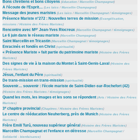
Bons chrétiens et bons citoyens
(
éducation
/
Marcellin Champagnat
)
A l’écoute de l’Esprit…
(
Les laïcs
/
Marcellin Champagnat
)
Message des jeunes maristes
(
Les laïcs
/
Marcellin Champagnat
/
témoignages
)
Présence Mariste n°272 : Nouvelles terres de mission
(
Evangélisation,
missions
/
Histoire des Frères Maristes
)
gr
Rencontre avec M
Jean-Yves Riocreux
(
Marcellin Champagnat
/
témoignages
)
Le 6 juin dans le réseau mariste
(
Marcellin Champagnat
)
Saint Marcellin en Tricastin
(
Marcellin Champagnat
/
témoignages
)
Enracinés et fondés en Christ
(
spiritualité
)
« Présence Mariste » fait partie du patrimoine mariste
(
Histoire des Frères
Maristes
)
Des signes de vie à la maison du Montet à Saint-Genis-Laval
(
Histoire des
Frères Maristes
)
Jésus, l’enfant du Père
(
spiritualité
)
De trans-mission en trans-mission
(
spiritualité
)
Souvenir… souvenir : l’école mariste de Saint-Didier-sur-Rochefort (42)
(
Histoire des Frères Maristes
/
témoignages
)
Quand les mots, les images et les sons se répondent
(
Arts
/
Histoire des Frères
Maristes
)
e
3
chapitre provincial
(
Chapitres
/
Histoire des Frères Maristes
)
Le centre de rééducation Neuherberg, près de Munich
(
Histoire des Frères
Maristes
)
Frère Emili Turú, nouveau supérieur général
(
Histoire des Frères Maristes
)
Marcellin Champagnat et l’enfance en détresse
(
Marcellin Champagnat
/
Solidarité - bienfaisance
)