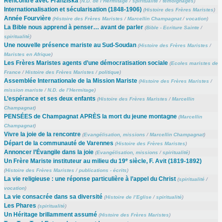
Rencontre avec Franziska
(
N.D. de l’Hermitage
/
spiritualité
/
témoignages
)
Internationalisation et sécularisation (1848-1906)
(
Histoire des Frères Maristes
)
Année Fourvière
(
Histoire des Frères Maristes
/
Marcellin Champagnat
/
vocation
)
La Bible nous apprend à penser… avant de parler
(
Bible - Ecriture Sainte
/
spiritualité
)
Une nouvelle présence mariste au Sud-Soudan
(
Histoire des Frères Maristes
/
Maristes en Afrique
)
Les Frères Maristes agents d’une démocratisation sociale
(
Ecoles maristes de
France
/
Histoire des Frères Maristes
/
politique
)
Assemblée Internationale de la Mission Mariste
(
Histoire des Frères Maristes
/
mission mariste
/
N.D. de l’Hermitage
)
L’espérance et ses deux enfants
(
Histoire des Frères Maristes
/
Marcellin
Champagnat
)
PENSÉES de Champagnat APRÈS la mort du jeune montagne
(
Marcellin
Champagnat
)
Vivre la joie de la rencontre
(
Evangélisation, missions
/
Marcellin Champagnat
)
Départ de la communauté de Varennes
(
Histoire des Frères Maristes
)
Annoncer l’Évangile dans la joie
(
Evangélisation, missions
/
spiritualité
)
e
Un Frère Mariste instituteur au milieu du 19
siècle, F. Avit (1819-1892)
(
Histoire des Frères Maristes
/
publications - écrits
)
La vie religieuse : une réponse particulière à l’appel du Christ
(
spiritualité
/
vocation
)
La vie consacrée dans sa diversité
(
Histoire de l’Eglise
/
spiritualité
)
Les Phares
(
spiritualité
)
Un Héritage brillamment assumé
(
Histoire des Frères Maristes
)