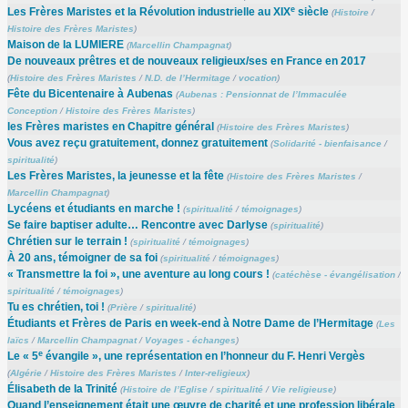
e
Les Frères Maristes et la Révolution industrielle au XIX
siècle
(
Histoire
/
Histoire des Frères Maristes
)
Maison de la LUMIERE
(
Marcellin Champagnat
)
De nouveaux prêtres et de nouveaux religieux/ses en France en 2017
(
Histoire des Frères Maristes
/
N.D. de l’Hermitage
/
vocation
)
Fête du Bicentenaire à Aubenas
(
Aubenas : Pensionnat de l’Immaculée
Conception
/
Histoire des Frères Maristes
)
les Frères maristes en Chapitre général
(
Histoire des Frères Maristes
)
Vous avez reçu gratuitement, donnez gratuitement
(
Solidarité - bienfaisance
/
spiritualité
)
Les Frères Maristes, la jeunesse et la fête
(
Histoire des Frères Maristes
/
Marcellin Champagnat
)
Lycéens et étudiants en marche !
(
spiritualité
/
témoignages
)
Se faire baptiser adulte… Rencontre avec Darlyse
(
spiritualité
)
Chrétien sur le terrain !
(
spiritualité
/
témoignages
)
À 20 ans, témoigner de sa foi
(
spiritualité
/
témoignages
)
« Transmettre la foi », une aventure au long cours !
(
catéchèse - évangélisation
/
spiritualité
/
témoignages
)
Tu es chrétien, toi !
(
Prière
/
spiritualité
)
Étudiants et Frères de Paris en week-end à Notre Dame de l’Hermitage
(
Les
laïcs
/
Marcellin Champagnat
/
Voyages - échanges
)
e
Le « 5
évangile », une représentation en l’honneur du F. Henri Vergès
(
Algérie
/
Histoire des Frères Maristes
/
Inter-religieux
)
Élisabeth de la Trinité
(
Histoire de l’Eglise
/
spiritualité
/
Vie religieuse
)
Quand l’enseignement était une œuvre de charité et une profession libérale