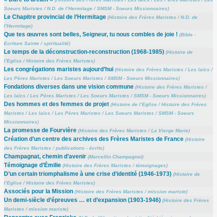
Soeurs Maristes
/
N.D. de l’Hermitage
/
SMSM - Soeurs Missionnaires
)
Le Chapitre provincial de l’Hermitage
(
Histoire des Frères Maristes
/
N.D. de
l’Hermitage
)
Que tes œuvres sont belles, Seigneur, tu nous combles de joie !
(
Bible -
Ecriture Sainte
/
spiritualité
)
Le temps de la déconstruction-reconstruction (1968-1985)
(
Histoire de
l’Eglise
/
Histoire des Frères Maristes
)
Les congrégations maristes aujourd’hui
(
Histoire des Frères Maristes
/
Les laïcs
/
Les Pères Maristes
/
Les Soeurs Maristes
/
SMSM - Soeurs Missionnaires
)
Fondations diverses dans une vision commune
(
Histoire des Frères Maristes
/
Les laïcs
/
Les Pères Maristes
/
Les Soeurs Maristes
/
SMSM - Soeurs Missionnaires
)
Des hommes et des femmes de projet
(
Histoire de l’Eglise
/
Histoire des Frères
Maristes
/
Les laïcs
/
Les Pères Maristes
/
Les Soeurs Maristes
/
SMSM - Soeurs
Missionnaires
)
La promesse de Fourvière
(
Histoire des Frères Maristes
/
La Vierge Marie
)
Création d’un centre des archives des Frères Maristes de France
(
Histoire
des Frères Maristes
/
publications - écrits
)
Champagnat, chemin d’avenir
(
Marcellin Champagnat
)
Témoignage d’Émilie
(
Histoire des Frères Maristes
/
témoignages
)
D’un certain triomphalisme à une crise d’identité (1946-1973)
(
Histoire de
l’Eglise
/
Histoire des Frères Maristes
)
Associés pour la Mission
(
Histoire des Frères Maristes
/
mission mariste
)
Un demi-siècle d’épreuves … et d’expansion (1903-1946)
(
Histoire des Frères
Maristes
/
mission mariste
)