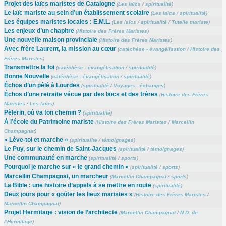
Projet des laïcs maristes de Catalogne
(
Les laïcs
/
spiritualité
)
Le laïc mariste au sein d’un établissement scolaire
(
Les laïcs
/
spiritualité
)
Les équipes maristes locales : E.M.L.
(
Les laïcs
/
spiritualité
/
Tutelle mariste
)
Les enjeux d’un chapitre
(
Histoire des Frères Maristes
)
Une nouvelle maison provinciale
(
Histoire des Frères Maristes
)
Avec frère Laurent, la mission au cœur
(
catéchèse - évangélisation
/
Histoire des
Frères Maristes
)
Transmettre la foi
(
catéchèse - évangélisation
/
spiritualité
)
Bonne Nouvelle
(
catéchèse - évangélisation
/
spiritualité
)
Échos d’un pélé à Lourdes
(
spiritualité
/
Voyages - échanges
)
Échos d’une retraite vécue par des laïcs et des frères
(
Histoire des Frères
Maristes
/
Les laïcs
)
Pèlerin, où va ton chemin ?
(
spiritualité
)
À l’école du Patrimoine mariste
(
Histoire des Frères Maristes
/
Marcellin
Champagnat
)
« Lève-toi et marche »
(
spiritualité
/
témoignages
)
Le Puy, sur le chemin de Saint-Jacques
(
spiritualité
/
témoignages
)
Une communauté en marche
(
spiritualité
/
sports
)
Pourquoi je marche sur « le grand chemin »
(
spiritualité
/
sports
)
Marcellin Champagnat, un marcheur
(
Marcellin Champagnat
/
sports
)
La Bible : une histoire d’appels à se mettre en route
(
spiritualité
)
Deux jours pour « goûter les lieux maristes »
(
Histoire des Frères Maristes
/
Marcellin Champagnat
)
Projet Hermitage : vision de l’architecte
(
Marcellin Champagnat
/
N.D. de
l’Hermitage
)