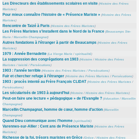
Les Directeurs des établissements scolaires en visite
(
Histoire des Frères
Maristes
)
Pour mieux connaître l’histoire de « Présence Mariste »
(
Histoire des Frères
Maristes
)
Rencontre de Taizé à Paris
(
Histoire des Frères Maristes
)
Les Frères Maristes s’installent dans le Nord de la France
(
Beaucamps Ste-
Marie
/
Marcellin Champagnat
)
Autres fondations à l’étranger à partir de Beaucamps
(
Histoire des Frères
Maristes
)
1979 : Année Bernadette
(
La Vierge Marie
/
spiritualité
)
La suppression des congrégations en 1903
(
Histoire
/
Histoire des Frères
Maristes
/
laïcité
/
Persécutions
)
1903 : l’année terrible
(
Histoire des Frères Maristes
/
Persécutions
)
Fuir et chercher refuge à l’étranger
(
Histoire des Frères Maristes
/
Persécutions
)
1903 : procès intenté au Frère François CLIDAT
(
Histoire des Frères Maristes
/
Persécutions
)
Les sécularisés de 1903 à aujourd’hui
(
Histoire
/
Histoire des Frères Maristes
)
Peut-on faire une lecture « pédagogique » de l’Evangile ?
(
éducation
/
Marcellin
Champagnat
)
Marcellin Champagnat, homme de cœur, homme d’action
(
Marcellin
Champagnat
)
Quand Dieu communique avec l’homme
(
spiritualité
)
Varennes-sur-Allier : Cent ans de Présence Mariste
(
Histoire des Frères
Maristes
)
Richesse de la foi, trésors maristes en Grèce
(
Grèce
/
Histoire des Frères