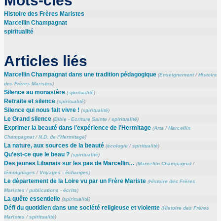
Mots-clés
Histoire des Frères Maristes
Marcellin Champagnat
spiritualité
Articles liés
Marcellin Champagnat dans une tradition pédagogique
(
Enseignement
/
Histoire
des Frères Maristes
)
Silence au monastère
(
spiritualité
)
Retraite et silence
(
spiritualité
)
Silence qui nous fait vivre !
(
spiritualité
)
Le Grand silence
(
Bible - Ecriture Sainte
/
spiritualité
)
Exprimer la beauté dans l’expérience de l’Hermitage
(
Arts
/
Marcellin
Champagnat
/
N.D. de l’Hermitage
)
La nature, aux sources de la beauté
(
écologie
/
spiritualité
)
Qu’est-ce que le beau ?
(
spiritualité
)
Des jeunes Libanais sur les pas de Marcellin…
(
Marcellin Champagnat
/
témoignages
/
Voyages - échanges
)
Le département de la Loire vu par un Frère Mariste
(
Histoire des Frères
Maristes
/
publications - écrits
)
La quête essentielle
(
spiritualité
)
Défi du quotidien dans une société religieuse et violente
(
Histoire des Frères
Maristes
/
spiritualité
)