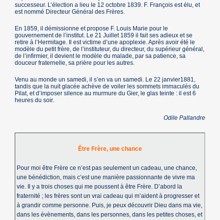
successeur. L’élection a lieu le 12 octobre 1839. F. François est élu, et
est nommé Directeur Général des Frères.
En 1859, il démissionne et propose F. Louis Marie pour le
gouvernement de l’institut. Le 21 Juillet 1859 il fait ses adieux et se
retire à l’Hermitage. Il est victime d’une apoplexie. Après avoir été le
modèle du petit frère, de l’instituteur, du directeur, du supérieur général,
de l’infirmier, il devient le modèle du malade, par sa patience, sa
douceur fraternelle, sa prière pour les autres.
Venu au monde un samedi, il s’en va un samedi. Le 22 janvier1881,
tandis que la nuit glacée achève de voiler les sommets immaculés du
Pilat, et d’imposer silence au murmure du Gier, le glas teinte : il est 6
heures du soir.
Odile Pallandre
Être Frère, une chance
Pour moi être Frère ce n’est pas seulement un cadeau, une chance,
une bénédiction, mais c’est une manière passionnante de vivre ma
vie. Il y a trois choses qui me poussent à être Frère. D’abord la
fraternité ; les frères sont un vrai cadeau qui m’aident à progresser et
à grandir comme personne. Puis, je peux découvrir Dieu dans ma vie,
dans les évènements, dans les personnes, dans les petites choses, et