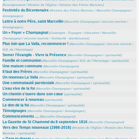
(
Enseignement
/
Histoire de l’Eglise
/
Histoire des Frères Maristes
)
Festivités du Bicentenaire
(
Histoire des Frères Maristes
/
Marcellin Champagnat
/
témoignages
)
Lettre à notre Père, saint Marcellin
(
Marcellin Champagnat
/
mission mariste
/
témoignages
)
Un « Foyer » Champagnat
(
Catalogne - Espagne
/
éducation
/
Marcellin
Champagnat
/
mission mariste
/
Solidarité - bienfaisance
)
Plus loin que La Valla, recommencer !
(
Marcellin Champagnat
/
mission mariste
/
N.D. de l’Hermitage
)
Semer l’évangile - Vivre la Présence
(
Marcellin Champagnat
/
spiritualité
)
Famille et communion
(
Marcellin Champagnat
/
N.D. de l’Hermitage
/
spiritualité
)
Une maison commune
(
Marcellin Champagnat
)
Il faut des Frères
(
Marcellin Champagnat
/
spiritualité
)
Un nouveau La Valla
(
Marcellin Champagnat
/
spiritualité
)
Une communauté paroissiale
(
Marcellin Champagnat
/
spiritualité
)
L’eau vive de la foi
(
Marcellin Champagnat
/
spiritualité
)
Un chemin s’ouvre dans son cœur
(
spiritualité
)
Commencer à nouveau
(
spiritualité
)
Le don de la foi
(
Marcellin Champagnat
/
spiritualité
)
Témoignages
(
Marcellin Champagnat
/
témoignages
)
Commencements …
(
Marcellin Champagnat
)
La Gazette de St Chamond du 8 septembre 1816
(
Marcellin Champagnat
)
Vers des Temps nouveaux (1986-2016)
(
Histoire de l’Eglise
/
Histoire des Frères
Maristes
/
spiritualité
)
« Dare to dream »
(
Histoire des Frères Maristes
/
Les laïcs
/
Les Pères Maristes
/
Les