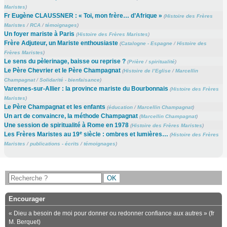
Maristes
)
Fr Eugène CLAUSSNER : « Toi, mon frère… d’Afrique »
(
Histoire des Frères
Maristes
/
RCA
/
témoignages
)
Un foyer mariste à Paris
(
Histoire des Frères Maristes
)
Frère Adjuteur, un Mariste enthousiaste
(
Catalogne - Espagne
/
Histoire des
Frères Maristes
)
Le sens du pèlerinage, baisse ou reprise ?
(
Prière
/
spiritualité
)
Le Père Chevrier et le Père Champagnat
(
Histoire de l’Eglise
/
Marcellin
Champagnat
/
Solidarité - bienfaisance
)
Varennes-sur-Allier : la province mariste du Bourbonnais
(
Histoire des Frères
Maristes
)
Le Père Champagnat et les enfants
(
éducation
/
Marcellin Champagnat
)
Un art de convaincre, la méthode Champagnat
(
Marcellin Champagnat
)
Une session de spiritualité à Rome en 1978
(
Histoire des Frères Maristes
)
e
Les Frères Maristes au 19
siècle : ombres et lumières…
(
Histoire des Frères
Maristes
/
publications - écrits
/
témoignages
)
Encourager
« Dieu a besoin de moi pour donner ou redonner confiance aux autres » (fr
M. Berquet)