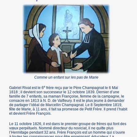
Comme un enfant sur les pas de Marie
e
Gabriel Rivat est le 6
frère reçu par le Père Champagnat le 6 Mai
1818 ; il devient son successeur le 12 octobre 1839. Dernier d’une
famille de 7 enfants, sa maman Françoise, femme de la campagne, le
consacre en 1813 à N. D. de Valfleury. Il est le plus jeune à demander
de partager l’idéal de Marcellin Champagnat. Le 8 Septembre 1819,
fête de Marie, à 11 ans, il fait sa promesse de Petit Frère. Il prend l’habit
et devient Frère François.
Le 11 octobre 1826, il est dans le premier groupe de frères qui font des
vœux perpétuels. Nommé directeur du noviciat, il ne quitte plus
l’Hermitage pendant 32 ans. Frère François est un homme qui s’ouvre
à toutes les connaissances pour être enseignant, éducateur. La