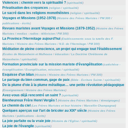
Violences : chemin vers la spiritualité ?
(
spiritualité
)
Privatisation des croyances
(
religion
/
spiritualité
)
Le sacré dans les religions monothéistes
(
religion
/
spiritualité
)
Voyages et Missions (1952-1978)
(
Histoire des Frères Maristes
/
PM 300
/
publications - écrits
)
Revues maristes avant Voyages et Missions (1879-1952)
(
Histoire des Frères
Maristes
/
medias - radios - télévision
/
PM 300
)
La Province l’Hermitage aujourd’hui
(
Etablissements sous la tutelle des F.
Maristes
/
Histoire des Frères Maristes
/
N.D. de l’Hermitage
/
PM 300
)
Méditation de pleine conscience, un projet qui engage tout l’établissement
(
Ecoles de Matzenheim et Mulhouse
/
éducation
/
La Doctrine Chrétienne de
Matzenheim
/
spiritualité
)
Formation provinciale sur la mission mariste d’évangélisation
(
catéchèse -
évangélisation
/
Evangélisation, missions
/
spiritualité
)
Esquisse d’un bilan
(
Histoire
/
Histoire des Frères Maristes
/
PM 300
)
Le partage du bien commun, gage de paix
(
Bible - Ecriture Sainte
/
spiritualité
)
De la plume d’oie à la plume métallique… une petite révolution pédagogique
(
Enseignement
/
Histoire des Frères Maristes
)
Avez-vous déjà rencontré un saint ?
(
spiritualité
)
Bienheureux Frère Henri Vergès !
(
Histoire des Frères Maristes
/
témoignages
)
Le chemin du ciel
(
Les Frères Maristes et leur histoire
/
Marcellin Champagnat
)
e
Quelques aperçus sur l’art de bricoler au XIX
siècle
(
Histoire des Frères
Maristes
/
publications - écrits
)
La joie parfaite ou la vraie joie
(
Histoire de l’Eglise
/
spiritualité
)
La joie de l’évangile
(
spiritualité
)