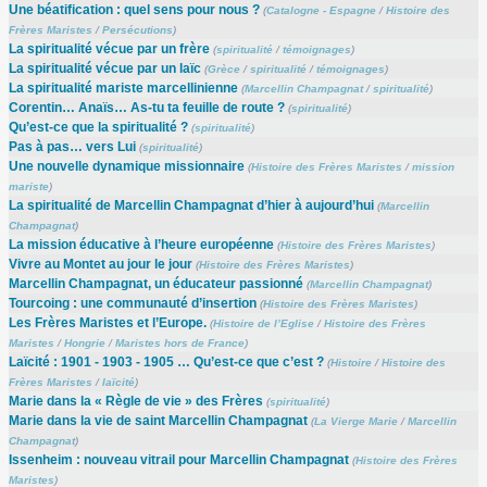
Une béatification : quel sens pour nous ?
(
Catalogne - Espagne
/
Histoire des
Frères Maristes
/
Persécutions
)
La spiritualité vécue par un frère
(
spiritualité
/
témoignages
)
La spiritualité vécue par un laïc
(
Grèce
/
spiritualité
/
témoignages
)
La spiritualité mariste marcellinienne
(
Marcellin Champagnat
/
spiritualité
)
Corentin… Anaïs… As-tu ta feuille de route ?
(
spiritualité
)
Qu’est-ce que la spiritualité ?
(
spiritualité
)
Pas à pas… vers Lui
(
spiritualité
)
Une nouvelle dynamique missionnaire
(
Histoire des Frères Maristes
/
mission
mariste
)
La spiritualité de Marcellin Champagnat d’hier à aujourd’hui
(
Marcellin
Champagnat
)
La mission éducative à l’heure européenne
(
Histoire des Frères Maristes
)
Vivre au Montet au jour le jour
(
Histoire des Frères Maristes
)
Marcellin Champagnat, un éducateur passionné
(
Marcellin Champagnat
)
Tourcoing : une communauté d’insertion
(
Histoire des Frères Maristes
)
Les Frères Maristes et l’Europe.
(
Histoire de l’Eglise
/
Histoire des Frères
Maristes
/
Hongrie
/
Maristes hors de France
)
Laïcité : 1901 - 1903 - 1905 … Qu’est-ce que c’est ?
(
Histoire
/
Histoire des
Frères Maristes
/
laïcité
)
Marie dans la « Règle de vie » des Frères
(
spiritualité
)
Marie dans la vie de saint Marcellin Champagnat
(
La Vierge Marie
/
Marcellin
Champagnat
)
Issenheim : nouveau vitrail pour Marcellin Champagnat
(
Histoire des Frères
Maristes
)