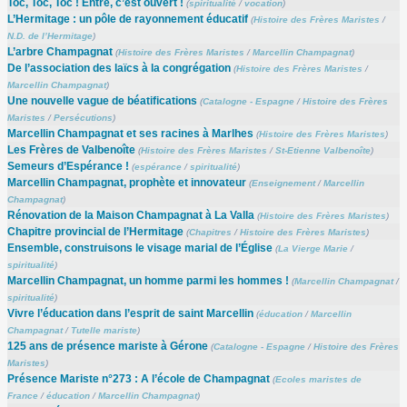
Toc, Toc, Toc ! Entre, c’est ouvert !
(
spiritualité
/
vocation
)
L’Hermitage : un pôle de rayonnement éducatif
(
Histoire des Frères Maristes
/
N.D. de l’Hermitage
)
L’arbre Champagnat
(
Histoire des Frères Maristes
/
Marcellin Champagnat
)
De l’association des laïcs à la congrégation
(
Histoire des Frères Maristes
/
Marcellin Champagnat
)
Une nouvelle vague de béatifications
(
Catalogne - Espagne
/
Histoire des Frères
Maristes
/
Persécutions
)
Marcellin Champagnat et ses racines à Marlhes
(
Histoire des Frères Maristes
)
Les Frères de Valbenoîte
(
Histoire des Frères Maristes
/
St-Etienne Valbenoîte
)
Semeurs d’Espérance !
(
espérance
/
spiritualité
)
Marcellin Champagnat, prophète et innovateur
(
Enseignement
/
Marcellin
Champagnat
)
Rénovation de la Maison Champagnat à La Valla
(
Histoire des Frères Maristes
)
Chapitre provincial de l’Hermitage
(
Chapitres
/
Histoire des Frères Maristes
)
Ensemble, construisons le visage marial de l’Église
(
La Vierge Marie
/
spiritualité
)
Marcellin Champagnat, un homme parmi les hommes !
(
Marcellin Champagnat
/
spiritualité
)
Vivre l’éducation dans l’esprit de saint Marcellin
(
éducation
/
Marcellin
Champagnat
/
Tutelle mariste
)
125 ans de présence mariste à Gérone
(
Catalogne - Espagne
/
Histoire des Frères
Maristes
)
Présence Mariste n°273 : A l’école de Champagnat
(
Ecoles maristes de
France
/
éducation
/
Marcellin Champagnat
)