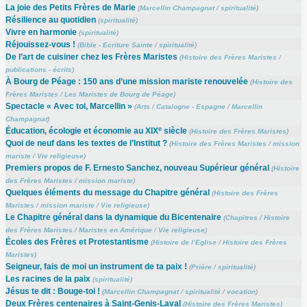
La joie des Petits Frères de Marie
(
Marcellin Champagnat
/
spiritualité
)
Résilience au quotidien
(
spiritualité
)
Vivre en harmonie
(
spiritualité
)
Réjouissez-vous !
(
Bible - Ecriture Sainte
/
spiritualité
)
De l’art de cuisiner chez les Frères Maristes
(
Histoire des Frères Maristes
/
publications - écrits
)
À Bourg de Péage : 150 ans d’une mission mariste renouvelée
(
Histoire des
Frères Maristes
/
Les Maristes de Bourg de Péage
)
Spectacle « Avec toi, Marcellin »
(
Arts
/
Catalogne - Espagne
/
Marcellin
Champagnat
)
e
Éducation, écologie et économie au XIX
siècle
(
Histoire des Frères Maristes
)
Quoi de neuf dans les textes de l’Institut ?
(
Histoire des Frères Maristes
/
mission
mariste
/
Vie religieuse
)
Premiers propos de F. Ernesto Sanchez, nouveau Supérieur général
(
Histoire
des Frères Maristes
/
mission mariste
)
Quelques éléments du message du Chapitre général
(
Histoire des Frères
Maristes
/
mission mariste
/
Vie religieuse
)
Le Chapitre général dans la dynamique du Bicentenaire
(
Chapitres
/
Histoire
des Frères Maristes
/
Maristes en Amérique
/
Vie religieuse
)
Écoles des Frères et Protestantisme
(
Histoire de l’Eglise
/
Histoire des Frères
Maristes
)
Seigneur, fais de moi un instrument de ta paix !
(
Prière
/
spiritualité
)
Les racines de la paix
(
spiritualité
)
Jésus te dit : Bouge-toi !
(
Marcellin Champagnat
/
spiritualité
/
vocation
)
Deux Frères centenaires à Saint-Genis-Laval
(
Histoire des Frères Maristes
)