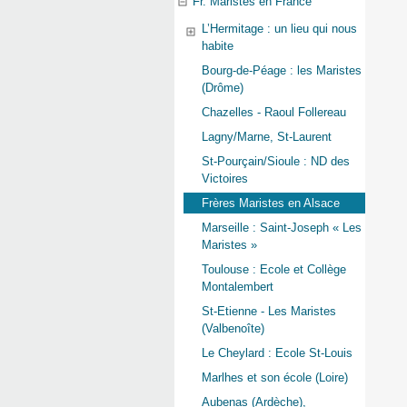
Fr. Maristes en France
L’Hermitage : un lieu qui nous
habite
Bourg-de-Péage : les Maristes
(Drôme)
Chazelles - Raoul Follereau
Lagny/Marne, St-Laurent
St-Pourçain/Sioule : ND des
Victoires
Frères Maristes en Alsace
Marseille : Saint-Joseph « Les
Maristes »
Toulouse : Ecole et Collège
Montalembert
St-Etienne - Les Maristes
(Valbenoîte)
Le Cheylard : Ecole St-Louis
Marlhes et son école (Loire)
Aubenas (Ardèche),