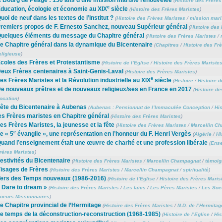
(
Histoire des Frères
e
ducation, écologie et économie au XIX
siècle
(
Histoire des Frères Maristes
)
uoi de neuf dans les textes de l’Institut ?
(
Histoire des Frères Maristes
/
mission mari
remiers propos de F. Ernesto Sanchez, nouveau Supérieur général
(
Histoire des
uelques éléments du message du Chapitre général
(
Histoire des Frères Maristes
/
e Chapitre général dans la dynamique du Bicentenaire
(
Chapitres
/
Histoire des Fr
eligieuse
)
coles des Frères et Protestantisme
(
Histoire de l’Eglise
/
Histoire des Frères Mariste
eux Frères centenaires à Saint-Genis-Laval
(
Histoire des Frères Maristes
)
e
es Frères Maristes et la Révolution industrielle au XIX
siècle
(
Histoire
/
Histoire 
e nouveaux prêtres et de nouveaux religieux/ses en France en 2017
(
Histoire de
ocation
)
ête du Bicentenaire à Aubenas
(
Aubenas : Pensionnat de l’Immaculée Conception
/
His
es Frères maristes en Chapitre général
(
Histoire des Frères Maristes
)
es Frères Maristes, la jeunesse et la fête
(
Histoire des Frères Maristes
/
Marcellin C
e
e « 5
évangile », une représentation en l’honneur du F. Henri Vergès
(
Algérie
/
Hi
uand l’enseignement était une œuvre de charité et une profession libérale
(
Ense
rères Maristes
)
estivités du Bicentenaire
(
Histoire des Frères Maristes
/
Marcellin Champagnat
/
témoig
isages de Frères
(
Histoire des Frères Maristes
/
Marcellin Champagnat
/
spiritualité
)
ers des Temps nouveaux (1986-2016)
(
Histoire de l’Eglise
/
Histoire des Frères Maris
 Dare to dream »
(
Histoire des Frères Maristes
/
Les laïcs
/
Les Pères Maristes
/
Les Soe
oeurs Missionnaires
)
e Chapitre provincial de l’Hermitage
(
Histoire des Frères Maristes
/
N.D. de l’Hermitag
e temps de la déconstruction-reconstruction (1968-1985)
(
Histoire de l’Eglise
/
His