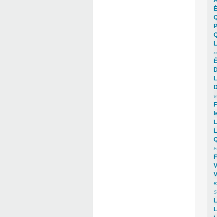
É
Q
P
Q
L
r
É
D
L
D
v
F
l
L
L
Q
F
F
V
V
«
S
L
L