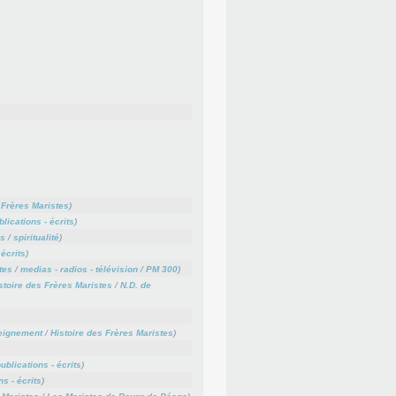
 Frères Maristes
)
blications - écrits
)
es
/
spiritualité
)
 écrits
)
tes
/
medias - radios - télévision
/
PM 300
)
stoire des Frères Maristes
/
N.D. de
eignement
/
Histoire des Frères Maristes
)
ublications - écrits
)
ns - écrits
)