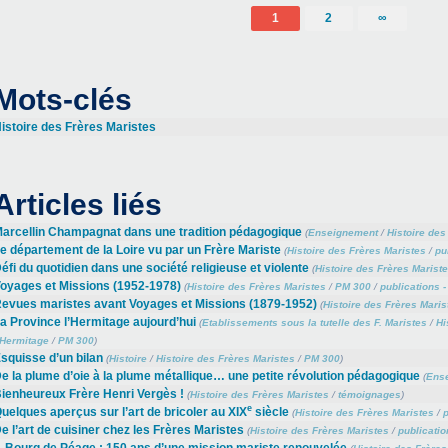
1
2
∞
Mots-clés
istoire des Frères Maristes
Articles liés
arcellin Champagnat dans une tradition pédagogique
(
Enseignement
/
Histoire des
e département de la Loire vu par un Frère Mariste
(
Histoire des Frères Maristes
/
pu
éfi du quotidien dans une société religieuse et violente
(
Histoire des Frères Marist
oyages et Missions (1952-1978)
(
Histoire des Frères Maristes
/
PM 300
/
publications -
evues maristes avant Voyages et Missions (1879-1952)
(
Histoire des Frères Maris
a Province l’Hermitage aujourd’hui
(
Etablissements sous la tutelle des F. Maristes
/
Hi
’Hermitage
/
PM 300
)
squisse d’un bilan
(
Histoire
/
Histoire des Frères Maristes
/
PM 300
)
e la plume d’oie à la plume métallique… une petite révolution pédagogique
(
Ens
ienheureux Frère Henri Vergès !
(
Histoire des Frères Maristes
/
témoignages
)
e
uelques aperçus sur l’art de bricoler au XIX
siècle
(
Histoire des Frères Maristes
/
p
e l’art de cuisiner chez les Frères Maristes
(
Histoire des Frères Maristes
/
publicatio
 Bourg de Péage : 150 ans d’une mission mariste renouvelée