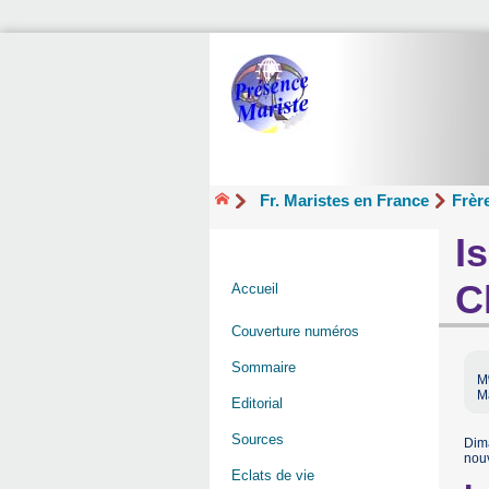
Fr. Maristes en France
Frèr
I
C
Accueil
Couverture numéros
Sommaire
M
M
Editorial
Sources
Dima
nouv
Eclats de vie