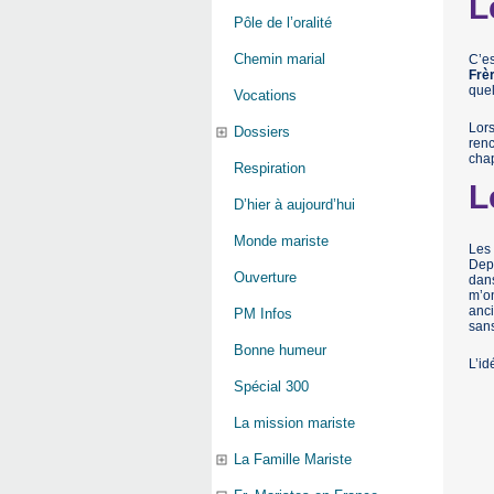
L
Pôle de l’oralité
Chemin marial
C’es
Frèr
quel
Vocations
Lors
Dossiers
renc
chap
Respiration
L
D’hier à aujourd’hui
Monde mariste
Les 
Depu
Ouverture
dans
m’on
anci
PM Infos
sans
Bonne humeur
L’id
Spécial 300
La mission mariste
La Famille Mariste