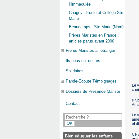
l’Immaculée
Chagny : Ecole et Collège Ste-
Marie
Beaucamps - Ste Marie (Nord)
Frères Maristes en France :
articles parus avant 2000
Frères Maristes à l’étranger
Ils nous ont quittés
Solidaires
Parole-Ecoute Témoignages
Le v
choi
Dossiers de Présence Mariste
Il f
Contact
Anto
Le v
amér
et d
Ce v
Bien éduquer les enfants
grâc