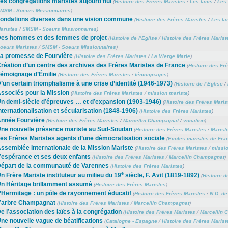
es congrégations maristes aujourd’hui
(
Histoire des Frères Maristes
/
Les laïcs
/
Les 
MSM - Soeurs Missionnaires
)
ondations diverses dans une vision commune
(
Histoire des Frères Maristes
/
Les la
aristes
/
SMSM - Soeurs Missionnaires
)
es hommes et des femmes de projet
(
Histoire de l’Eglise
/
Histoire des Frères Marist
oeurs Maristes
/
SMSM - Soeurs Missionnaires
)
a promesse de Fourvière
(
Histoire des Frères Maristes
/
La Vierge Marie
)
réation d’un centre des archives des Frères Maristes de France
(
Histoire des Fr
émoignage d’Émilie
(
Histoire des Frères Maristes
/
témoignages
)
’un certain triomphalisme à une crise d’identité (1946-1973)
(
Histoire de l’Eglise
/
ssociés pour la Mission
(
Histoire des Frères Maristes
/
mission mariste
)
n demi-siècle d’épreuves … et d’expansion (1903-1946)
(
Histoire des Frères Maris
nternationalisation et sécularisation (1848-1906)
(
Histoire des Frères Maristes
)
nnée Fourvière
(
Histoire des Frères Maristes
/
Marcellin Champagnat
/
vocation
)
ne nouvelle présence mariste au Sud-Soudan
(
Histoire des Frères Maristes
/
Marist
es Frères Maristes agents d’une démocratisation sociale
(
Ecoles maristes de Fra
ssemblée Internationale de la Mission Mariste
(
Histoire des Frères Maristes
/
missio
’espérance et ses deux enfants
(
Histoire des Frères Maristes
/
Marcellin Champagnat
)
épart de la communauté de Varennes
(
Histoire des Frères Maristes
)
e
n Frère Mariste instituteur au milieu du 19
siècle, F. Avit (1819-1892)
(
Histoire d
n Héritage brillamment assumé
(
Histoire des Frères Maristes
)
’Hermitage : un pôle de rayonnement éducatif
(
Histoire des Frères Maristes
/
N.D. de
’arbre Champagnat
(
Histoire des Frères Maristes
/
Marcellin Champagnat
)
e l’association des laïcs à la congrégation
(
Histoire des Frères Maristes
/
Marcellin 
ne nouvelle vague de béatifications
(
Catalogne - Espagne
/
Histoire des Frères Marist