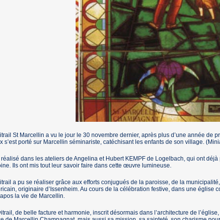
itrail St Marcellin a vu le jour le 30 novembre dernier, après plus d’une année de pr
x s’est porté sur Marcellin séminariste, catéchisant les enfants de son village. (Mini
ut réalisé dans les ateliers de Angelina et Hubert KEMPF de Logelbach, qui ont déjà
ine. Ils ont mis tout leur savoir faire dans cette œuvre lumineuse.
itrail a pu se réaliser grâce aux efforts conjugués de la paroisse, de la municipalit
icain, originaire d’Issenheim. Au cours de la célébration festive, dans une église c
iapos la vie de Marcellin.
itrail, de belle facture et harmonie, inscrit désormais dans l’architecture de l’égli
e de Marcellin Champagnat, mais aussi sa mission, sa sainteté, son charisme pour 