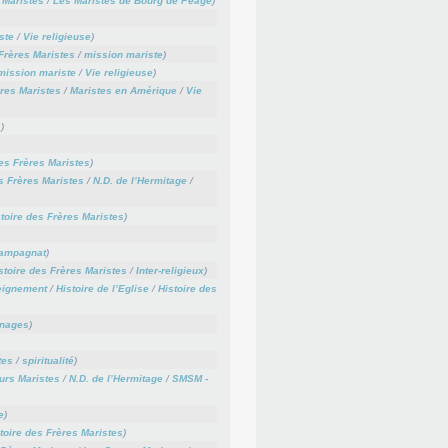
 Maristes
/
Les Maristes de Bourg de Péage
)
ste
/
Vie religieuse
)
 Frères Maristes
/
mission mariste
)
mission mariste
/
Vie religieuse
)
ères Maristes
/
Maristes en Amérique
/
Vie
s
)
des Frères Maristes
)
s Frères Maristes
/
N.D. de l’Hermitage
/
toire des Frères Maristes
)
hampagnat
)
stoire des Frères Maristes
/
Inter-religieux
)
ignement
/
Histoire de l’Eglise
/
Histoire des
nages
)
tes
/
spiritualité
)
urs Maristes
/
N.D. de l’Hermitage
/
SMSM -
e
)
toire des Frères Maristes
)