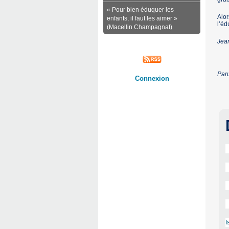
« Pour bien éduquer les
Alor
enfants, il faut les aimer »
l’éd
(Macellin Champagnat)
Jea
Paru
Connexion
I