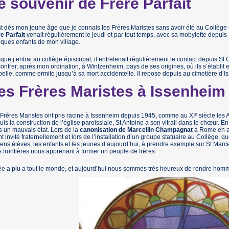
e souvenir de Frère Parfait
t dès mon jeune âge que je connais les Frères Maristes sans avoir été au Collèg
e Parfait
venait régulièrement le jeudi et par tout temps, avec sa mobylette depui
ques enfants de mon village.
que j’entrai au collège épiscopal, il entretenait régulièrement le contact depuis St 
ontrer, après mon ordination, à Wintzenheim, pays de ses origines, où ils s’établit 
elle, comme ermite jusqu’à sa mort accidentelle. Il repose depuis au cimetière d’I
es Frères Maristes à Issenheim
e
Frères Maristes ont pris racine à Issenheim depuis 1945, comme au XI
siècle les 
is la construction de l’église paroissiale, St Antoine a son vitrail dans le chœur. En 
 un mauvais état. Lors de la
canonisation de Marcellin Champagnat
à Rome en avr
t invité fraternellement et lors de l’installation d’un groupe statuaire au Collège, q
ens élèves, les enfants et les jeunes d’aujourd’hui, à prendre exemple sur St Marcel
 frontières nous apprenant à former un peuple de frères.
ée a plu a tout le monde, et aujourd’hui nous sommes très heureux de rendre homm