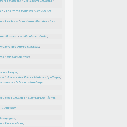
Pères Maristes
/
Les Soeurs Maristes
/
ïcs
/
Les Pères Maristes
/
Les Soeurs
es
/
Les laïcs
/
Les Pères Maristes
/
Les
ères Maristes
/
publications - écrits
)
Histoire des Frères Maristes
)
tes
/
mission mariste
)
es en Afrique
)
nce
/
Histoire des Frères Maristes
/
politique
)
n mariste
/
N.D. de l’Hermitage
)
es Frères Maristes
/
publications - écrits
)
 l’Hermitage
)
Champagnat
)
es
/
Persécutions
)