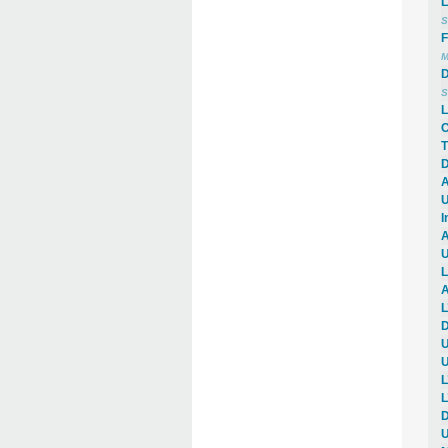
L
S
F
M
D
S
L
C
T
D
A
U
I
A
U
L
A
L
D
U
U
L
L
D
U