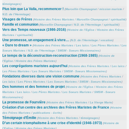
témoignages
)
Plus loin que La Valla, recommencer !
(
Marcellin Champagnat
/
mission mariste
/
N.D. de l’Hermitage
)
Visages de Frères
(
Histoire des Frères Maristes
/
Marcellin Champagnat
/
spiritualité
)
Famille et communion
(
Marcellin Champagnat
/
N.D. de l’Hermitage
/
spiritualité
)
Vers des Temps nouveaux (1986-2016)
(
Histoire de l’Eglise
/
Histoire des Frères
Maristes
/
spiritualité
)
Une promesse, un engagement à vivre…
(
N.D. de l’Hermitage
/
vocation
)
« Dare to dream »
(
Histoire des Frères Maristes
/
Les laïcs
/
Les Pères Maristes
/
Les
Soeurs Maristes
/
N.D. de l’Hermitage
/
SMSM - Soeurs Missionnaires
)
Le temps de la déconstruction-reconstruction (1968-1985)
(
Histoire de
l’Eglise
/
Histoire des Frères Maristes
)
Les congrégations maristes aujourd’hui
(
Histoire des Frères Maristes
/
Les laïcs
/
Les Pères Maristes
/
Les Soeurs Maristes
/
SMSM - Soeurs Missionnaires
)
Fondations diverses dans une vision commune
(
Histoire des Frères Maristes
/
Les laïcs
/
Les Pères Maristes
/
Les Soeurs Maristes
/
SMSM - Soeurs Missionnaires
)
Des hommes et des femmes de projet
(
Histoire de l’Eglise
/
Histoire des Frères
Maristes
/
Les laïcs
/
Les Pères Maristes
/
Les Soeurs Maristes
/
SMSM - Soeurs
Missionnaires
)
La promesse de Fourvière
(
Histoire des Frères Maristes
/
La Vierge Marie
)
Création d’un centre des archives des Frères Maristes de France
(
Histoire
des Frères Maristes
/
publications - écrits
)
Témoignage d’Émilie
(
Histoire des Frères Maristes
/
témoignages
)
D’un certain triomphalisme à une crise d’identité (1946-1973)
(
Histoire de
l’Eglise
/
Histoire des Frères Maristes
)