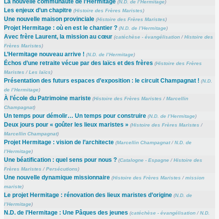
La nouvelle communauté de l’Hermitage
(
N.D. de l’Hermitage
)
Les enjeux d’un chapitre
(
Histoire des Frères Maristes
)
Une nouvelle maison provinciale
(
Histoire des Frères Maristes
)
Projet Hermitage : où en est le chantier ?
(
N.D. de l’Hermitage
)
Avec frère Laurent, la mission au cœur
(
catéchèse - évangélisation
/
Histoire des
Frères Maristes
)
L’Hermitage nouveau arrive !
(
N.D. de l’Hermitage
)
Échos d’une retraite vécue par des laïcs et des frères
(
Histoire des Frères
Maristes
/
Les laïcs
)
Présentation des futurs espaces d’exposition : le circuit Champagnat !
(
N.D.
de l’Hermitage
)
À l’école du Patrimoine mariste
(
Histoire des Frères Maristes
/
Marcellin
Champagnat
)
Un temps pour démolir… Un temps pour construire
(
N.D. de l’Hermitage
)
Deux jours pour « goûter les lieux maristes »
(
Histoire des Frères Maristes
/
Marcellin Champagnat
)
Projet Hermitage : vision de l’architecte
(
Marcellin Champagnat
/
N.D. de
l’Hermitage
)
Une béatification : quel sens pour nous ?
(
Catalogne - Espagne
/
Histoire des
Frères Maristes
/
Persécutions
)
Une nouvelle dynamique missionnaire
(
Histoire des Frères Maristes
/
mission
mariste
)
Le projet Hermitage : rénovation des lieux maristes d’origine
(
N.D. de
l’Hermitage
)
N.D. de l’Hermitage : Une Pâques des jeunes
(
catéchèse - évangélisation
/
N.D.