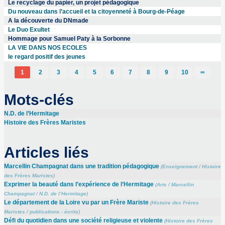
Le recyclage du papier, un projet pédagogique
Du nouveau dans l’accueil et la citoyenneté à Bourg-de-Péage
A la découverte du DNmade
Le Duo Exultet
Hommage pour Samuel Paty à la Sorbonne
LA VIE DANS NOS ECOLES
le regard positif des jeunes
1
2
3
4
5
6
7
8
9
10
∞
Mots-clés
N.D. de l’Hermitage
Histoire des Frères Maristes
Articles liés
Marcellin Champagnat dans une tradition pédagogique
(
Enseignement
/
Histoire
des Frères Maristes
)
Exprimer la beauté dans l’expérience de l’Hermitage
(
Arts
/
Marcellin
Champagnat
/
N.D. de l’Hermitage
)
Le département de la Loire vu par un Frère Mariste
(
Histoire des Frères
Maristes
/
publications - écrits
)
Défi du quotidien dans une société religieuse et violente
(
Histoire des Frères