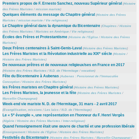
Premiers propos de F. Ernesto Sanchez, nouveau Supérieur général
(
Histoire
des Frères Maristes
/
mission mariste
)
Quelques éléments du message du Chapitre général
(
Histoire des Frères
Maristes
/
mission mariste
/
Vie religieuse
)
Le Chapitre général dans la dynamique du Bicentenaire
(
Chapitres
/
Histoire
des Frères Maristes
/
Maristes en Amérique
/
Vie religieuse
)
Écoles des Frères et Protestantisme
(
Histoire de l’Eglise
/
Histoire des Frères
Maristes
)
Deux Frères centenaires à Saint-Genis-Laval
(
Histoire des Frères Maristes
)
e
Les Frères Maristes et la Révolution industrielle au XIX
siècle
(
Histoire
/
Histoire des Frères Maristes
)
De nouveaux prêtres et de nouveaux religieux/ses en France en 2017
(
Histoire des Frères Maristes
/
N.D. de l’Hermitage
/
vocation
)
Fête du Bicentenaire à Aubenas
(
Aubenas : Pensionnat de l’Immaculée
Conception
/
Histoire des Frères Maristes
)
les Frères maristes en Chapitre général
(
Histoire des Frères Maristes
)
Les Frères Maristes, la jeunesse et la fête
(
Histoire des Frères Maristes
/
Marcellin Champagnat
)
Week-end vie mariste N. D. de l’Hermitage, 31 mars - 2 avril 2017
(
Evangélisation, missions
/
Les laïcs
/
N.D. de l’Hermitage
)
e
Le « 5
évangile », une représentation en l’honneur du F. Henri Vergès
(
Algérie
/
Histoire des Frères Maristes
/
Inter-religieux
)
Quand l’enseignement était une œuvre de charité et une profession libérale
(
Enseignement
/
Histoire de l’Eglise
/
Histoire des Frères Maristes
)
Festivités du Bicentenaire
(
Histoire des Frères Maristes
/
Marcellin Champagnat
/