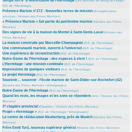
Temps fort 6
à Notre-Dame de l’Hermitage
(
Les Maristes de Bourg de Péage
/
N.D. de l’Hermitage
)
Présence Mariste n°272 : Nouvelles terres de mission
(
Evangélisation,
missions
/
Histoire des Frères Maristes
)
« Présence Mariste » fait partie du patrimoine mariste
(
Histoire des Frères
Maristes
)
Des signes de vie à la maison du Montet à Saint-Genis-Laval
(
Histoire des
Frères Maristes
)
La maison construite par Marcellin Champagnat
(
N.D. de l’Hermitage
)
Une communauté mariste, ouverte à l’universel
(
N.D. de l’Hermitage
)
Une expérience de reconstruction
(
N.D. de l’Hermitage
)
Notre-Dame de l’Hermitage : des espaces à vivre !
(
N.D. de l’Hermitage
)
L’Hermitage : une mission continuée
(
N.D. de l’Hermitage
)
Impressions de quelques visiteurs
(
N.D. de l’Hermitage
)
Le projet Hermitage
(
N.D. de l’Hermitage
)
Souvenir… souvenir : l’école mariste de Saint-Didier-sur-Rochefort (42)
(
Histoire des Frères Maristes
/
témoignages
)
Notre-Dame de l’Hermitage
(
N.D. de l’Hermitage
)
Quand les mots, les images et les sons se répondent
(
Arts
/
Histoire des Frères
Maristes
)
e
3
chapitre provincial
(
Chapitres
/
Histoire des Frères Maristes
)
Projet « Hermitage »
(
N.D. de l’Hermitage
/
témoignages
)
Le centre de rééducation Neuherberg, près de Munich
(
Histoire des Frères
Maristes
)
Frère Emili Turú, nouveau supérieur général
(
Histoire des Frères Maristes
)