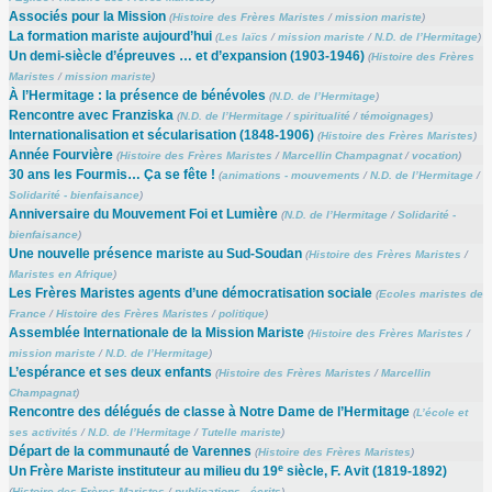
Associés pour la Mission
(
Histoire des Frères Maristes
/
mission mariste
)
La formation mariste aujourd’hui
(
Les laïcs
/
mission mariste
/
N.D. de l’Hermitage
)
Un demi-siècle d’épreuves … et d’expansion (1903-1946)
(
Histoire des Frères
Maristes
/
mission mariste
)
À l’Hermitage : la présence de bénévoles
(
N.D. de l’Hermitage
)
Rencontre avec Franziska
(
N.D. de l’Hermitage
/
spiritualité
/
témoignages
)
Internationalisation et sécularisation (1848-1906)
(
Histoire des Frères Maristes
)
Année Fourvière
(
Histoire des Frères Maristes
/
Marcellin Champagnat
/
vocation
)
30 ans les Fourmis… Ça se fête !
(
animations - mouvements
/
N.D. de l’Hermitage
/
Solidarité - bienfaisance
)
Anniversaire du Mouvement Foi et Lumière
(
N.D. de l’Hermitage
/
Solidarité -
bienfaisance
)
Une nouvelle présence mariste au Sud-Soudan
(
Histoire des Frères Maristes
/
Maristes en Afrique
)
Les Frères Maristes agents d’une démocratisation sociale
(
Ecoles maristes de
France
/
Histoire des Frères Maristes
/
politique
)
Assemblée Internationale de la Mission Mariste
(
Histoire des Frères Maristes
/
mission mariste
/
N.D. de l’Hermitage
)
L’espérance et ses deux enfants
(
Histoire des Frères Maristes
/
Marcellin
Champagnat
)
Rencontre des délégués de classe à Notre Dame de l’Hermitage
(
L’école et
ses activités
/
N.D. de l’Hermitage
/
Tutelle mariste
)
Départ de la communauté de Varennes
(
Histoire des Frères Maristes
)
e
Un Frère Mariste instituteur au milieu du 19
siècle, F. Avit (1819-1892)
(
Histoire des Frères Maristes
/
publications - écrits
)