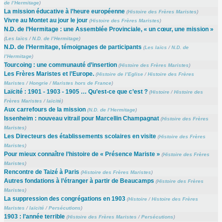
de l’Hermitage
)
La mission éducative à l’heure européenne
(
Histoire des Frères Maristes
)
Vivre au Montet au jour le jour
(
Histoire des Frères Maristes
)
N.D. de l’Hermitage : une Assemblée Provinciale, « un cœur, une mission »
(
Les laïcs
/
N.D. de l’Hermitage
)
N.D. de l’Hermitage, témoignages de participants
(
Les laïcs
/
N.D. de
l’Hermitage
)
Tourcoing : une communauté d’insertion
(
Histoire des Frères Maristes
)
Les Frères Maristes et l’Europe.
(
Histoire de l’Eglise
/
Histoire des Frères
Maristes
/
Hongrie
/
Maristes hors de France
)
Laïcité : 1901 - 1903 - 1905 … Qu’est-ce que c’est ?
(
Histoire
/
Histoire des
Frères Maristes
/
laïcité
)
Aux carrefours de la mission
(
N.D. de l’Hermitage
)
Issenheim : nouveau vitrail pour Marcellin Champagnat
(
Histoire des Frères
Maristes
)
Les Directeurs des établissements scolaires en visite
(
Histoire des Frères
Maristes
)
Pour mieux connaître l’histoire de « Présence Mariste »
(
Histoire des Frères
Maristes
)
Rencontre de Taizé à Paris
(
Histoire des Frères Maristes
)
Autres fondations à l’étranger à partir de Beaucamps
(
Histoire des Frères
Maristes
)
La suppression des congrégations en 1903
(
Histoire
/
Histoire des Frères
Maristes
/
laïcité
/
Persécutions
)
1903 : l’année terrible
(
Histoire des Frères Maristes
/
Persécutions
)