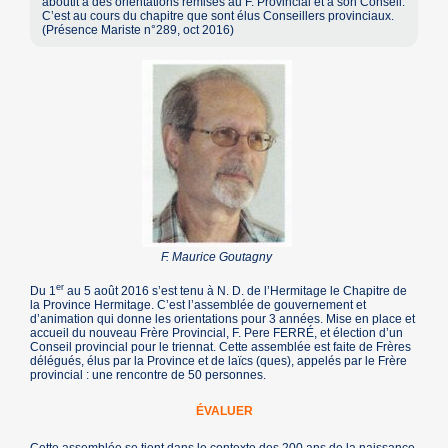
aboutit à des orientations remises au F. Provincial et à son Conseil.
C’est au cours du chapitre que sont élus Conseillers provinciaux.
(Présence Mariste n°289, oct 2016)
F. Maurice Goutagny
er
Du 1
au 5 août 2016 s’est tenu à N. D. de l’Hermitage le Chapitre de
la Province Hermitage. C’est l’assemblée de gouvernement et
d’animation qui donne les orientations pour 3 années. Mise en place et
accueil du nouveau Frère Provincial, F. Pere FERRÉ, et élection d’un
Conseil provincial pour le triennat. Cette assemblée est faite de Frères
délégués, élus par la Province et de laïcs (ques), appelés par le Frère
provincial : une rencontre de 50 personnes.
ÉVALUER
Cette assemblée se tient dans le contexte des 200 ans de la naissance