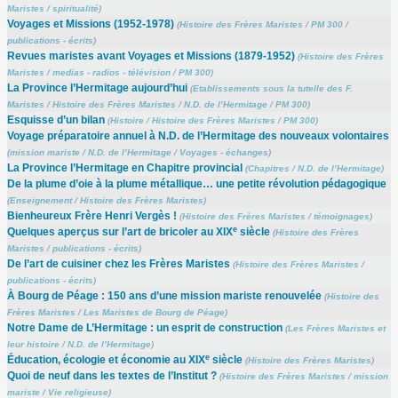
Maristes
/
spiritualité
)
Voyages et Missions (1952-1978)
(
Histoire des Frères Maristes
/
PM 300
/
publications - écrits
)
Revues maristes avant Voyages et Missions (1879-1952)
(
Histoire des Frères
Maristes
/
medias - radios - télévision
/
PM 300
)
La Province l’Hermitage aujourd’hui
(
Etablissements sous la tutelle des F.
Maristes
/
Histoire des Frères Maristes
/
N.D. de l’Hermitage
/
PM 300
)
Esquisse d’un bilan
(
Histoire
/
Histoire des Frères Maristes
/
PM 300
)
Voyage préparatoire annuel à N.D. de l’Hermitage des nouveaux volontaires
(
mission mariste
/
N.D. de l’Hermitage
/
Voyages - échanges
)
La Province l’Hermitage en Chapitre provincial
(
Chapitres
/
N.D. de l’Hermitage
)
De la plume d’oie à la plume métallique… une petite révolution pédagogique
(
Enseignement
/
Histoire des Frères Maristes
)
Bienheureux Frère Henri Vergès !
(
Histoire des Frères Maristes
/
témoignages
)
e
Quelques aperçus sur l’art de bricoler au XIX
siècle
(
Histoire des Frères
Maristes
/
publications - écrits
)
De l’art de cuisiner chez les Frères Maristes
(
Histoire des Frères Maristes
/
publications - écrits
)
À Bourg de Péage : 150 ans d’une mission mariste renouvelée
(
Histoire des
Frères Maristes
/
Les Maristes de Bourg de Péage
)
Notre Dame de L’Hermitage : un esprit de construction
(
Les Frères Maristes et
leur histoire
/
N.D. de l’Hermitage
)
e
Éducation, écologie et économie au XIX
siècle
(
Histoire des Frères Maristes
)
Quoi de neuf dans les textes de l’Institut ?
(
Histoire des Frères Maristes
/
mission
mariste
/
Vie religieuse
)