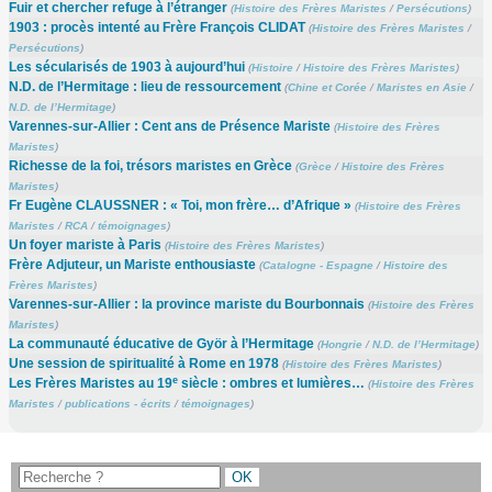
Fuir et chercher refuge à l’étranger
(
Histoire des Frères Maristes
/
Persécutions
)
1903 : procès intenté au Frère François CLIDAT
(
Histoire des Frères Maristes
/
Persécutions
)
Les sécularisés de 1903 à aujourd’hui
(
Histoire
/
Histoire des Frères Maristes
)
N.D. de l’Hermitage : lieu de ressourcement
(
Chine et Corée
/
Maristes en Asie
/
N.D. de l’Hermitage
)
Varennes-sur-Allier : Cent ans de Présence Mariste
(
Histoire des Frères
Maristes
)
Richesse de la foi, trésors maristes en Grèce
(
Grèce
/
Histoire des Frères
Maristes
)
Fr Eugène CLAUSSNER : « Toi, mon frère… d’Afrique »
(
Histoire des Frères
Maristes
/
RCA
/
témoignages
)
Un foyer mariste à Paris
(
Histoire des Frères Maristes
)
Frère Adjuteur, un Mariste enthousiaste
(
Catalogne - Espagne
/
Histoire des
Frères Maristes
)
Varennes-sur-Allier : la province mariste du Bourbonnais
(
Histoire des Frères
Maristes
)
La communauté éducative de Györ à l’Hermitage
(
Hongrie
/
N.D. de l’Hermitage
)
Une session de spiritualité à Rome en 1978
(
Histoire des Frères Maristes
)
e
Les Frères Maristes au 19
siècle : ombres et lumières…
(
Histoire des Frères
Maristes
/
publications - écrits
/
témoignages
)