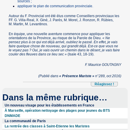
sources ;
appliquer le plan de communication provinciale.
Autour du F. Provincial ont été élus comme Conseillers provinciaux les
FF. G. Villa-Real, X. Giné, J. Parés, M. Morel, J. Ronzon, R. Rúbies,
M. Martin, M. Levantinos.
En équipe, une nouvelle aventure commence pour appliquer les
orientations de la Province, au risque de la Parole de Dieu.
« Ne
pensez plus à ce qui est déjà arrivé, oubliez le passé. En effet, je vais
faire quelque chose de nouveau, qui grandit déjà. Est-ce que vous ne
le voyez pas ? Oui, je vais ouvrir un chemin dans le désert, je vais faire
couler des fleuves dans ce lieu sec »
(Isaïe 43, 18-19).
F. Maurice GOUTAGNY
(Publié dans
« Présence Mariste »
n°289, oct 2016)
Réagissez !
Dans la même rubrique…
Un nouveau visage pour les établissements en France
À Marseille, opération nettoyage des plages pour jeunes du BTS
DNMADE
La communauté de Paris
La rentrée des classes à Saint-Etienne les Maristes