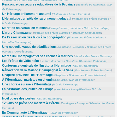
Rencontre des œuvres éducatives de la Province
(
Activités de formation
/
N.D.
de l’Hermitage
)
Un Héritage brillamment assumé
(
Histoire des Frères Maristes
)
L’Hermitage : un pôle de rayonnement éducatif
(
Histoire des Frères Maristes
/
N.D. de l’Hermitage
)
Maristes nouveaux en mission
(
Evangélisation, missions
/
N.D. de l’Hermitage
)
L’arbre Champagnat
(
Histoire des Frères Maristes
/
Marcellin Champagnat
)
De l’association des laïcs à la congrégation
(
Histoire des Frères Maristes
/
Marcellin Champagnat
)
Une nouvelle vague de béatifications
(
Catalogne - Espagne
/
Histoire des Frères
Maristes
/
Persécutions
)
Marcellin Champagnat et ses racines à Marlhes
(
Histoire des Frères Maristes
)
Les Frères de Valbenoîte
(
Histoire des Frères Maristes
/
St-Etienne Valbenoîte
)
Conférence générale de l’Institut à l’Hermitage
(
N.D. de l’Hermitage
)
Rénovation de la Maison Champagnat à La Valla
(
Histoire des Frères Maristes
)
Chapitre provincial de l’Hermitage
(
Chapitres
/
Histoire des Frères Maristes
)
A l’Hermitage, maristes en chemin
(
Les laïcs
/
N.D. de l’Hermitage
)
Une chorale suisse à l’Hermitage
(
N.D. de l’Hermitage
)
La pastorale des jeunes en Europe
(
catéchèse - évangélisation
/
N.D. de
l’Hermitage
)
Noël ouvre des portes
(
N.D. de l’Hermitage
)
125 ans de présence mariste à Gérone
(
Catalogne - Espagne
/
Histoire des Frères
Maristes
)
En Communauté à l’Hermitage…
(
N.D. de l’Hermitage
)
e