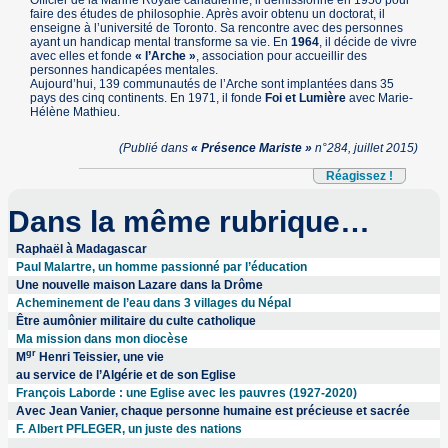
faire des études de philosophie. Après avoir obtenu un doctorat, il
enseigne à l’université de Toronto. Sa rencontre avec des personnes
ayant un handicap mental transforme sa vie. En
1964
, il décide de vivre
avec elles et fonde
« l’Arche »
, association pour accueillir des
personnes handicapées mentales.
Aujourd’hui, 139 communautés de l’Arche sont implantées dans 35
pays des cinq continents. En 1971, il fonde
Foi et Lumière
avec Marie-
Hélène Mathieu.
(Publié dans
« Présence Mariste »
n°284, juillet 2015)
Réagissez !
Dans la même rubrique…
Raphaël à Madagascar
Paul Malartre, un homme passionné par l’éducation
Une nouvelle maison Lazare dans la Drôme
Acheminement de l’eau dans 3 villages du Népal
Être aumônier militaire du culte catholique
Ma mission dans mon diocèse
gr
M
Henri Teissier, une vie
au service de l’Algérie et de son Eglise
François Laborde : une Eglise avec les pauvres (1927-2020)
Avec Jean Vanier, chaque personne humaine est précieuse et sacrée
F. Albert PFLEGER, un juste des nations