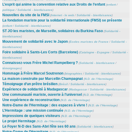
L’esprit qui anime la convention relative aux Droits de l’enfant
(
enfant
/
politique
/
Solidarité - bienfaisance
)
Nouvelles du site de la FMSI
(
Internet - le web
/
Solidarité - bienfaisance
)
La fondation mariste pour la solidarité internationale (FMSI) se présente
(
enfant
/
Solidarité - bienfaisance
)
ST JO les maristes, de Marseille, solidaires du Burkina Faso
(
Solidarité -
bienfaisance
)
Mouvement de solidarité avec le Japon
(
Ecoles maristes de France
/
Solidarité -
bienfaisance
)
Foire solidaire à Sants-Les Corts (Barcelone)
(
Catalogne - Espagne
/
Solidarité -
bienfaisance
)
Connaissez-vous Frère Michel Rampelberg ?
(
Solidarité - bienfaisance
/
témoignages
)
Hommage à Frère Marcel Soutrenon
(
biographies
/
Solidarité - bienfaisance
)
La maison construite par Marcellin Champagnat
(
N.D. de l’Hermitage
)
Témoignage d’un prêtre brésilien
(
Brésil
/
Solidarité - bienfaisance
)
Expérience de solidarité à Madagascar
(
Madagascar
/
Solidarité - bienfaisance
)
Une communauté mariste, ouverte à l’universel
(
N.D. de l’Hermitage
)
Une expérience de reconstruction
(
N.D. de l’Hermitage
)
Notre-Dame de l’Hermitage : des espaces à vivre !
(
N.D. de l’Hermitage
)
L’Hermitage : une mission continuée
(
N.D. de l’Hermitage
)
Impressions de quelques visiteurs
(
N.D. de l’Hermitage
)
Le projet Hermitage
(
N.D. de l’Hermitage
)
Le Foyer N-D des Sans-Abri fête ses 60 ans
(
Solidarité - bienfaisance
)
Notre-Dame de l’Hermitage
(
N.D. de l’Hermitage
)