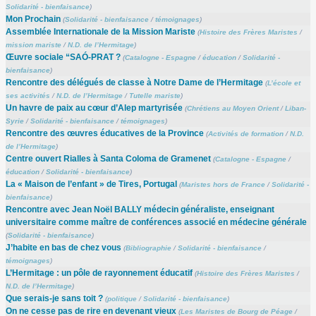
Solidarité - bienfaisance
)
Mon Prochain
(
Solidarité - bienfaisance
/
témoignages
)
Assemblée Internationale de la Mission Mariste
(
Histoire des Frères Maristes
/
mission mariste
/
N.D. de l’Hermitage
)
Œuvre sociale “SAÓ-PRAT ?
(
Catalogne - Espagne
/
éducation
/
Solidarité -
bienfaisance
)
Rencontre des délégués de classe à Notre Dame de l’Hermitage
(
L’école et
ses activités
/
N.D. de l’Hermitage
/
Tutelle mariste
)
Un havre de paix au cœur d’Alep martyrisée
(
Chrétiens au Moyen Orient
/
Liban-
Syrie
/
Solidarité - bienfaisance
/
témoignages
)
Rencontre des œuvres éducatives de la Province
(
Activités de formation
/
N.D.
de l’Hermitage
)
Centre ouvert Rialles à Santa Coloma de Gramenet
(
Catalogne - Espagne
/
éducation
/
Solidarité - bienfaisance
)
La « Maison de l’enfant » de Tires, Portugal
(
Maristes hors de France
/
Solidarité -
bienfaisance
)
Rencontre avec Jean Noël BALLY médecin généraliste, enseignant
universitaire comme maître de conférences associé en médecine générale
(
Solidarité - bienfaisance
)
J’habite en bas de chez vous
(
Bibliographie
/
Solidarité - bienfaisance
/
témoignages
)
L’Hermitage : un pôle de rayonnement éducatif
(
Histoire des Frères Maristes
/
N.D. de l’Hermitage
)
Que serais-je sans toit ?
(
politique
/
Solidarité - bienfaisance
)
On ne cesse pas de rire en devenant vieux
(
Les Maristes de Bourg de Péage
/