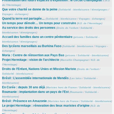
Présentation des futurs espaces d’exposition : le circuit Champagnat !
(
N.D.
de l’Hermitage
)
Que votre charité se donne de la peine
(
Solidarité - bienfaisance
/
témoignages
/
Voyages - échanges
)
Quand la terre est partagée…
(
Solidarité - bienfaisance
/
Voyages - échanges
)
Un temps pour démolir… Un temps pour construire
(
N.D. de l’Hermitage
)
Au service des droits des personnes
(
Droits de l’enfant
/
Solidarité -
bienfaisance
/
témoignages
)
Accueil des familles dans un centre pénitentiaire
(
prisons
/
Solidarité -
bienfaisance
/
témoignages
)
Des lycéens marseillais au Burkina Faso
(
Solidarité - bienfaisance
/
Voyages -
échanges
)
Moria : Centre de réinsertion aux Pays Bas
(
prisons
/
Solidarité - bienfaisance
)
Projet Hermitage : vision de l’architecte
(
Marcellin Champagnat
/
N.D. de
l’Hermitage
)
Droits de l’Enfant, Nations Unies et Mission Mariste
(
Droits de l’enfant
/
Solidarité - bienfaisance
)
Brésil : L’assemblée internationale de Mendès
(
Les laïcs
/
Solidarité -
bienfaisance
)
En Corée : depuis 30 ans déjà
(
Maristes hors de France
/
Solidarité - bienfaisance
)
Roumanie : implantation dans un pays de l’Est
(
Roumanie
/
Solidarité -
bienfaisance
)
Brésil : Présence en Amazonie
(
Maristes hors de France
/
Solidarité - bienfaisance
)
Le projet Hermitage : rénovation des lieux maristes d’origine
(
N.D. de
l’Hermitage
)