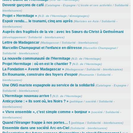
Devenir garçons de café
(
Catalogne - Espagne
/
L’école et ses activités
/
Solidarité -
bienfaisance
)
Projet « Hermitage »
(
N.D. de l’Hermitage
/
témoignages
)
Espoir rendu… le tsunami, cinq ans après
(
Maristes en Asie
/
Solidarité -
bienfaisance
)
Auprès des fragilisés de la vie : avec les Sœurs du Christ à Gethsémani
(
développement
/
Solidarité - bienfaisance
)
Lettre de Madagascar
(
Madagascar
/
Solidarité - bienfaisance
)
Marcellin Champagnat et l’enfance en détresse
(
Marcellin Champagnat
/
Solidarité - bienfaisance
)
La nouvelle communauté de l’Hermitage
(
N.D. de l’Hermitage
)
Projet Hermitage : où en est le chantier ?
(
N.D. de l’Hermitage
)
La Fondation « Avenir Madagascar »
(
Madagascar
/
Solidarité - bienfaisance
)
En Roumanie, construire des foyers d’espoir
(
Roumanie
/
Solidarité -
bienfaisance
)
Une ONG mariste espagnole au service de la solidarité
(
Catalogne - Espagne
/
Solidarité - bienfaisance
)
L’Hermitage nouveau arrive !
(
N.D. de l’Hermitage
)
Anticyclone : « Ils sont où, les Noirs ? »
(
politique
/
société
/
Solidarité -
bienfaisance
)
« Vivre ensemble », c’est simple comme « bonjour »
(
société
/
Solidarité -
bienfaisance
)
Quand l’étranger frappe à nos portes… !
(
politique
/
Solidarité - bienfaisance
)
Ensemble dans une société Arc-en-Ciel
(
Solidarité - bienfaisance
)