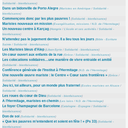
Solidarité - bienfaisance
)
Dans un bidonville de Porto Alegre
(
Maristes en Amérique
/
Solidarité -
bienfaisance
)
Commençons donc par les plus pauvres !
(
Solidarité - bienfaisance
)
Maristes nouveaux en mission
(
Evangélisation, missions
/
N.D. de l’Hermitage
)
Un nouveau centre à Karçag
(
Hongrie
/
L’école et ses activités
/
Solidarité -
bienfaisance
)
N’attendez pas le jugement dernier. Il a lieu tous les jours
(
Bible - Ecriture
Sainte
/
Solidarité - bienfaisance
)
Les Maristes bleus d’Alep
(
Liban-Syrie
/
Solidarité - bienfaisance
)
Un cœur ouvert aux enfants de la rue
(
Grèce
/
Solidarité - bienfaisance
)
Les colocations solidaires…une manière de vivre entraide et amitié
(
Solidarité - bienfaisance
)
Conférence générale de l’Institut à l’Hermitage
(
N.D. de l’Hermitage
)
Une nouvelle œuvre mariste : le Centre « Cœur sans frontières »
(
Grèce
/
Solidarité - bienfaisance
)
Jeu ici, toi ailleurs, pour un monde plus fraternel
(
Ecoles maristes en Alsace
/
Solidarité - bienfaisance
)
Les roues du cœur de Dieu
(
Solidarité - bienfaisance
)
A l’Hermitage, maristes en chemin
(
Les laïcs
/
N.D. de l’Hermitage
)
Le foyer Champagnat de Barcelone
(
Catalogne - Espagne
/
Solidarité -
bienfaisance
)
Don de soi
(
Solidarité - bienfaisance
)
« Que les pauvres m’entendent et soient en fête ! » (Ps 33)
(
Solidarité -
bienfaisance
)