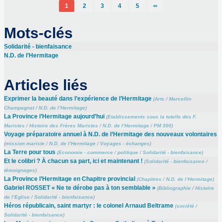
1
2
3
4
5
∞
Mots-clés
Solidarité - bienfaisance
N.D. de l’Hermitage
Articles liés
Exprimer la beauté dans l’expérience de l’Hermitage
(
Arts
/
Marcellin
Champagnat
/
N.D. de l’Hermitage
)
La Province l’Hermitage aujourd’hui
(
Etablissements sous la tutelle des F.
Maristes
/
Histoire des Frères Maristes
/
N.D. de l’Hermitage
/
PM 300
)
Voyage préparatoire annuel à N.D. de l’Hermitage des nouveaux volontaires
(
mission mariste
/
N.D. de l’Hermitage
/
Voyages - échanges
)
La Terre pour tous
(
Economie - commerce
/
politique
/
Solidarité - bienfaisance
)
Et le colibri ? À chacun sa part, ici et maintenant !
(
Solidarité - bienfaisance
/
témoignages
)
La Province l’Hermitage en Chapitre provincial
(
Chapitres
/
N.D. de l’Hermitage
)
Gabriel ROSSET « Ne te dérobe pas à ton semblable »
(
Bibliographie
/
Histoire
de l’Eglise
/
Solidarité - bienfaisance
)
Héros républicain, saint martyr : le colonel Arnaud Beltrame
(
société
/
Solidarité - bienfaisance
)