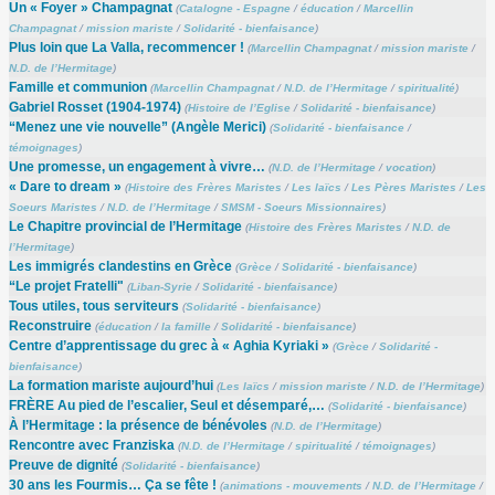
Un « Foyer » Champagnat
(
Catalogne - Espagne
/
éducation
/
Marcellin
Champagnat
/
mission mariste
/
Solidarité - bienfaisance
)
Plus loin que La Valla, recommencer !
(
Marcellin Champagnat
/
mission mariste
/
N.D. de l’Hermitage
)
Famille et communion
(
Marcellin Champagnat
/
N.D. de l’Hermitage
/
spiritualité
)
Gabriel Rosset (1904-1974)
(
Histoire de l’Eglise
/
Solidarité - bienfaisance
)
“Menez une vie nouvelle” (Angèle Merici)
(
Solidarité - bienfaisance
/
témoignages
)
Une promesse, un engagement à vivre…
(
N.D. de l’Hermitage
/
vocation
)
« Dare to dream »
(
Histoire des Frères Maristes
/
Les laïcs
/
Les Pères Maristes
/
Les
Soeurs Maristes
/
N.D. de l’Hermitage
/
SMSM - Soeurs Missionnaires
)
Le Chapitre provincial de l’Hermitage
(
Histoire des Frères Maristes
/
N.D. de
l’Hermitage
)
Les immigrés clandestins en Grèce
(
Grèce
/
Solidarité - bienfaisance
)
“Le projet Fratelli"
(
Liban-Syrie
/
Solidarité - bienfaisance
)
Tous utiles, tous serviteurs
(
Solidarité - bienfaisance
)
Reconstruire
(
éducation
/
la famille
/
Solidarité - bienfaisance
)
Centre d’apprentissage du grec à « Aghia Kyriaki »
(
Grèce
/
Solidarité -
bienfaisance
)
La formation mariste aujourd’hui
(
Les laïcs
/
mission mariste
/
N.D. de l’Hermitage
)
FRÈRE Au pied de l’escalier, Seul et désemparé,…
(
Solidarité - bienfaisance
)
À l’Hermitage : la présence de bénévoles
(
N.D. de l’Hermitage
)
Rencontre avec Franziska
(
N.D. de l’Hermitage
/
spiritualité
/
témoignages
)
Preuve de dignité
(
Solidarité - bienfaisance
)
30 ans les Fourmis… Ça se fête !
(
animations - mouvements
/
N.D. de l’Hermitage
/