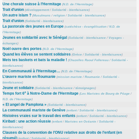
Une chorale suisse à l’Hermitage
(
N.D. de l’Hermitage
)
Trait d’union
(
développement
/
Solidarité - bienfaisance
)
Un autre islam ?
(
Musulmans
/
religion
/
Solidarité - bienfaisance
)
Trait d’union
(
Solidarité - bienfaisance
)
La pastorale des jeunes en Europe
(
catéchèse - évangélisation
/
N.D. de
l’Hermitage
)
Jeunes en solidarité avec le Sénégal
(
Solidarité - bienfaisance
/
Voyages -
échanges
)
Noël ouvre des portes
(
N.D. de l’Hermitage
)
Quand les élèves se sentent solidaires
(
Grèce
/
Solidarité - bienfaisance
)
Mets tes baskets et bats la maladie !
(
Chazelles Raoul Follereau
/
Solidarité -
bienfaisance
)
En Communauté à l’Hermitage…
(
N.D. de l’Hermitage
)
L’œuvre mariste en Roumanie
(
mission mariste
/
Roumanie
/
Solidarité -
bienfaisance
)
Jeune et solidaire
(
Solidarité - bienfaisance
/
témoignages
)
e
Temps fort 6
à Notre-Dame de l’Hermitage
(
Les Maristes de Bourg de Péage
/
N.D. de l’Hermitage
)
« El angel de Pamplona »
(
Solidarité - bienfaisance
)
La communauté mariste de Genève
(
enfant
/
Solidarité - bienfaisance
)
Histoires vraies sur le travail des enfants
(
enfant
/
Solidarité - bienfaisance
)
Kiribati : une action réussie
(
enfant
/
Maristes en Océanie
/
Solidarité -
bienfaisance
)
Clauses de la convention de l’ONU relative aux droits de l’enfant (en
résumé)
(
enfant
/
Solidarité - bienfaisance
)