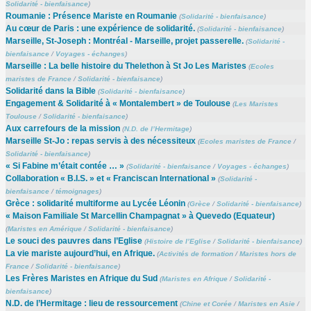
Solidarité - bienfaisance
)
Roumanie : Présence Mariste en Roumanie
(
Solidarité - bienfaisance
)
Au cœur de Paris : une expérience de solidarité.
(
Solidarité - bienfaisance
)
Marseille, St-Joseph : Montréal - Marseille, projet passerelle.
(
Solidarité -
bienfaisance
/
Voyages - échanges
)
Marseille : La belle histoire du Thelethon à St Jo Les Maristes
(
Ecoles
maristes de France
/
Solidarité - bienfaisance
)
Solidarité dans la Bible
(
Solidarité - bienfaisance
)
Engagement & Solidarité à « Montalembert » de Toulouse
(
Les Maristes
Toulouse
/
Solidarité - bienfaisance
)
Aux carrefours de la mission
(
N.D. de l’Hermitage
)
Marseille St-Jo : repas servis à des nécessiteux
(
Ecoles maristes de France
/
Solidarité - bienfaisance
)
« Si Fabine m’était contée … »
(
Solidarité - bienfaisance
/
Voyages - échanges
)
Collaboration « B.I.S. » et « Franciscan International »
(
Solidarité -
bienfaisance
/
témoignages
)
Grèce : solidarité multiforme au Lycée Léonin
(
Grèce
/
Solidarité - bienfaisance
)
« Maison Familiale St Marcellin Champagnat » à Quevedo (Equateur)
(
Maristes en Amérique
/
Solidarité - bienfaisance
)
Le souci des pauvres dans l’Eglise
(
Histoire de l’Eglise
/
Solidarité - bienfaisance
)
La vie mariste aujourd’hui, en Afrique.
(
Activités de formation
/
Maristes hors de
France
/
Solidarité - bienfaisance
)
Les Frères Maristes en Afrique du Sud
(
Maristes en Afrique
/
Solidarité -
bienfaisance
)
N.D. de l’Hermitage : lieu de ressourcement
(
Chine et Corée
/
Maristes en Asie
/