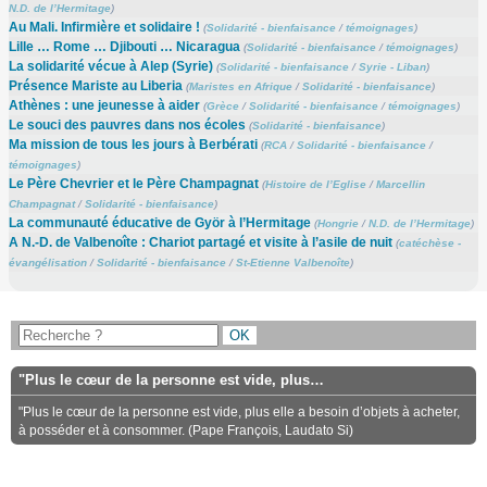
N.D. de l’Hermitage
)
Au Mali. Infirmière et solidaire !
(
Solidarité - bienfaisance
/
témoignages
)
Lille … Rome … Djibouti … Nicaragua
(
Solidarité - bienfaisance
/
témoignages
)
La solidarité vécue à Alep (Syrie)
(
Solidarité - bienfaisance
/
Syrie - Liban
)
Présence Mariste au Liberia
(
Maristes en Afrique
/
Solidarité - bienfaisance
)
Athènes : une jeunesse à aider
(
Grèce
/
Solidarité - bienfaisance
/
témoignages
)
Le souci des pauvres dans nos écoles
(
Solidarité - bienfaisance
)
Ma mission de tous les jours à Berbérati
(
RCA
/
Solidarité - bienfaisance
/
témoignages
)
Le Père Chevrier et le Père Champagnat
(
Histoire de l’Eglise
/
Marcellin
Champagnat
/
Solidarité - bienfaisance
)
La communauté éducative de Györ à l’Hermitage
(
Hongrie
/
N.D. de l’Hermitage
)
A N.-D. de Valbenoîte : Chariot partagé et visite à l’asile de nuit
(
catéchèse -
évangélisation
/
Solidarité - bienfaisance
/
St-Etienne Valbenoîte
)
"Plus le cœur de la personne est vide, plus…
"Plus le cœur de la personne est vide, plus elle a besoin d’objets à acheter,
à posséder et à consommer. (Pape François, Laudato Si)