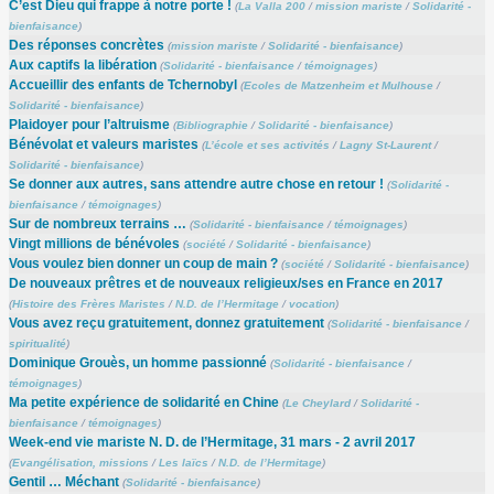
C’est Dieu qui frappe à notre porte !
(
La Valla 200
/
mission mariste
/
Solidarité -
bienfaisance
)
Des réponses concrètes
(
mission mariste
/
Solidarité - bienfaisance
)
Aux captifs la libération
(
Solidarité - bienfaisance
/
témoignages
)
Accueillir des enfants de Tchernobyl
(
Ecoles de Matzenheim et Mulhouse
/
Solidarité - bienfaisance
)
Plaidoyer pour l’altruisme
(
Bibliographie
/
Solidarité - bienfaisance
)
Bénévolat et valeurs maristes
(
L’école et ses activités
/
Lagny St-Laurent
/
Solidarité - bienfaisance
)
Se donner aux autres, sans attendre autre chose en retour !
(
Solidarité -
bienfaisance
/
témoignages
)
Sur de nombreux terrains …
(
Solidarité - bienfaisance
/
témoignages
)
Vingt millions de bénévoles
(
société
/
Solidarité - bienfaisance
)
Vous voulez bien donner un coup de main ?
(
société
/
Solidarité - bienfaisance
)
De nouveaux prêtres et de nouveaux religieux/ses en France en 2017
(
Histoire des Frères Maristes
/
N.D. de l’Hermitage
/
vocation
)
Vous avez reçu gratuitement, donnez gratuitement
(
Solidarité - bienfaisance
/
spiritualité
)
Dominique Grouès, un homme passionné
(
Solidarité - bienfaisance
/
témoignages
)
Ma petite expérience de solidarité en Chine
(
Le Cheylard
/
Solidarité -
bienfaisance
/
témoignages
)
Week-end vie mariste N. D. de l’Hermitage, 31 mars - 2 avril 2017
(
Evangélisation, missions
/
Les laïcs
/
N.D. de l’Hermitage
)
Gentil … Méchant
(
Solidarité - bienfaisance
)