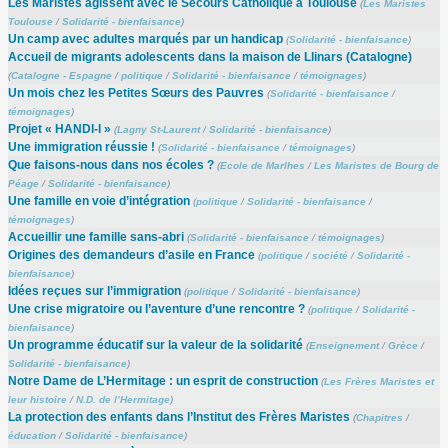
Les Maristes agissent avec le Secours Catholique à Toulouse
(
Les Maristes
Toulouse
/
Solidarité - bienfaisance
)
Un camp avec adultes marqués par un handicap
(
Solidarité - bienfaisance
)
Accueil de migrants adolescents dans la maison de Llinars (Catalogne)
(
Catalogne - Espagne
/
politique
/
Solidarité - bienfaisance
/
témoignages
)
Un mois chez les Petites Sœurs des Pauvres
(
Solidarité - bienfaisance
/
témoignages
)
Projet « HANDI-I »
(
Lagny St-Laurent
/
Solidarité - bienfaisance
)
Une immigration réussie !
(
Solidarité - bienfaisance
/
témoignages
)
Que faisons-nous dans nos écoles ?
(
Ecole de Marlhes
/
Les Maristes de Bourg de
Péage
/
Solidarité - bienfaisance
)
Une famille en voie d’intégration
(
politique
/
Solidarité - bienfaisance
/
témoignages
)
Accueillir une famille sans-abri
(
Solidarité - bienfaisance
/
témoignages
)
Origines des demandeurs d’asile en France
(
politique
/
société
/
Solidarité -
bienfaisance
)
Idées reçues sur l’immigration
(
politique
/
Solidarité - bienfaisance
)
Une crise migratoire ou l’aventure d’une rencontre ?
(
politique
/
Solidarité -
bienfaisance
)
Un programme éducatif sur la valeur de la solidarité
(
Enseignement
/
Grèce
/
Solidarité - bienfaisance
)
Notre Dame de L’Hermitage : un esprit de construction
(
Les Frères Maristes et
leur histoire
/
N.D. de l’Hermitage
)
La protection des enfants dans l’Institut des Frères Maristes
(
Chapitres
/
éducation
/
Solidarité - bienfaisance
)