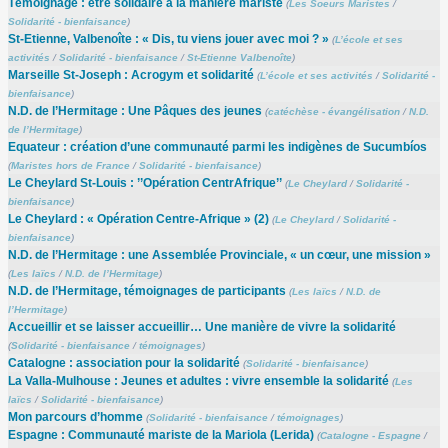
Témoignage : être solidaire à la manière mariste
(
Les Soeurs Maristes
/
Solidarité - bienfaisance
)
St-Etienne, Valbenoîte : « Dis, tu viens jouer avec moi ? »
(
L’école et ses
activités
/
Solidarité - bienfaisance
/
St-Etienne Valbenoîte
)
Marseille St-Joseph : Acrogym et solidarité
(
L’école et ses activités
/
Solidarité -
bienfaisance
)
N.D. de l’Hermitage : Une Pâques des jeunes
(
catéchèse - évangélisation
/
N.D.
de l’Hermitage
)
Equateur : création d’une communauté parmi les indigènes de Sucumbíos
(
Maristes hors de France
/
Solidarité - bienfaisance
)
Le Cheylard St-Louis : ’’Opération CentrAfrique’’
(
Le Cheylard
/
Solidarité -
bienfaisance
)
Le Cheylard : « Opération Centre-Afrique » (2)
(
Le Cheylard
/
Solidarité -
bienfaisance
)
N.D. de l’Hermitage : une Assemblée Provinciale, « un cœur, une mission »
(
Les laïcs
/
N.D. de l’Hermitage
)
N.D. de l’Hermitage, témoignages de participants
(
Les laïcs
/
N.D. de
l’Hermitage
)
Accueillir et se laisser accueillir… Une manière de vivre la solidarité
(
Solidarité - bienfaisance
/
témoignages
)
Catalogne : association pour la solidarité
(
Solidarité - bienfaisance
)
La Valla-Mulhouse : Jeunes et adultes : vivre ensemble la solidarité
(
Les
laïcs
/
Solidarité - bienfaisance
)
Mon parcours d’homme
(
Solidarité - bienfaisance
/
témoignages
)
Espagne : Communauté mariste de la Mariola (Lerida)
(
Catalogne - Espagne
/