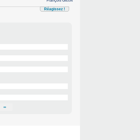
François
Gaudin
Réagissez !
∞