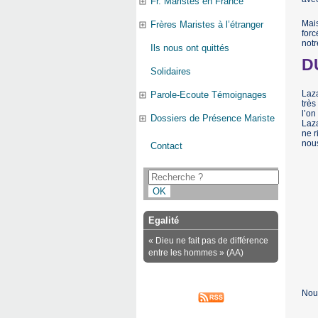
Fr. Maristes en France
Mais
Frères Maristes à l’étranger
forc
notr
Ils nous ont quittés
D
Solidaires
Laza
Parole-Ecoute Témoignages
très
l’on
Dossiers de Présence Mariste
Laza
ne r
nous
Contact
Egalité
« Dieu ne fait pas de différence
entre les hommes » (AA)
Nous