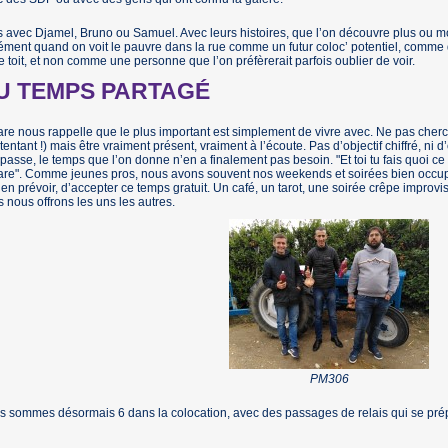
 avec Djamel, Bruno ou Samuel. Avec leurs histoires, que l’on découvre plus ou m
ément quand on voit le pauvre dans la rue comme un futur coloc’ potentiel, comme q
e toit, et non comme une personne que l’on préfèrerait parfois oublier de voir.
U TEMPS PARTAGÉ
re nous rappelle que le plus important est simplement de vivre avec. Ne pas cherch
 tentant !) mais être vraiment présent, vraiment à l’écoute. Pas d’objectif chiffré, ni d
 passe, le temps que l’on donne n’en a finalement pas besoin. "Et toi tu fais quoi ce
re". Comme jeunes pros, nous avons souvent nos weekends et soirées bien occupés, à
ien prévoir, d’accepter ce temps gratuit. Un café, un tarot, une soirée crêpe impro
 nous offrons les uns les autres.
PM306
 sommes désormais 6 dans la colocation, avec des passages de relais qui se prépa