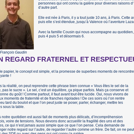
personnes qui ont connu la galère pour diverses raisons d’
d’autre part.
Elle est née à Paris, il y a tout juste 10 ans, à Paris. Cet
puis elle s’est étendue, jusqu’à Valence où l’aventure Laz
Avec la famille Cousin qui nous accompagne au quotidien,
puis 4 puis 5 et désormais 6.
François Gaudin
N REGARD FRATERNEL ET RESPECTUE
le papier, le concept est simple, et la promesse de superbes moments de rencontres 
ayante !
 la réalité, on peut reprendre cette phrase bien connue « Vous êtes le sel de la
e, pas le sucre ». Le sel, c’est un équilibre, ça pique parfois. Mais ça conserve et
onne du goût ! Comme partout, il faut avant tout être lucide. Oui, nous vivons de
x moments de fraternité et de franches rigolades ! De ces soirs où l’on rentre
eu tard du boulot et que l’on peut juste se poser, parler, échanger, mettre les
s sous la table.
 notre quotidien est aussi fait de moments plus délicats, d’incompréhension
ois, voire de tensions. Nous devons donc accueillir la fragilité des uns et des
es, ce qui n’est jamais aussi simple que ce que l’on pense. Cela demande de
ger notre regard sur l’autre, de regarder l’autre comme un frère. De fait, on ne p
 des SDF ou avec des gens qui ont connu la galère.