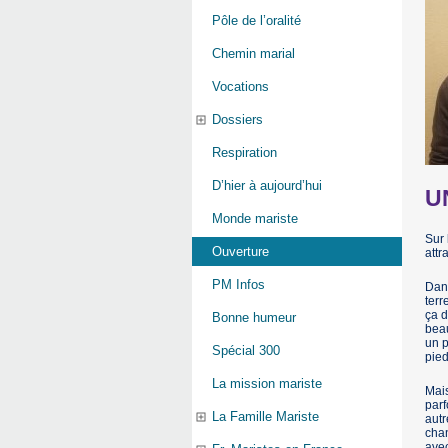
Pôle de l’oralité
Chemin marial
Vocations
Dossiers
Respiration
D’hier à aujourd’hui
U
Monde mariste
Sur 
Ouverture
attr
PM Infos
Dans
terr
ça d
Bonne humeur
beau
un p
Spécial 300
pied
La mission mariste
Mais
parf
La Famille Mariste
autr
chan
avec