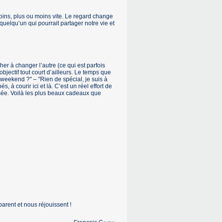
oins, plus ou moins vite. Le regard change
uelqu’un qui pourrait partager notre vie et
er à changer l’autre (ce qui est parfois
’objectif tout court d’ailleurs. Le temps que
 weekend ?" – "Rien de spécial, je suis à
 courir ici et là. C’est un réel effort de
visée. Voilà les plus beaux cadeaux que
rent et nous réjouissent !