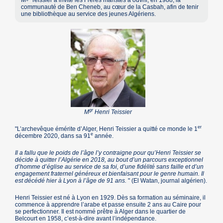
M
Teissier a invité les Frères maristes à ouvrir, en 1988, la
communauté de Ben Cheneb, au cœur de la Casbah, afin de tenir
une bibliothèque au service des jeunes Algériens.
gr
M
Henri Teissier
er
"L’archevêque émérite d’Alger, Henri Teissier a quitté ce monde le 1
e
décembre 2020, dans sa 91
année.
Il a fallu que le poids de l’âge l’y contraigne pour qu’Henri Teissier se
décide à quitter l’Algérie en 2018, au bout d’un parcours exceptionnel
d’homme d’église au service de sa foi, d’une fidélité sans faille et d’un
engagement fraternel généreux et bienfaisant pour le genre humain. Il
est décédé hier à Lyon à l’âge de 91 ans.
" (El Watan, journal algérien).
Henri Teissier est né à Lyon en 1929. Dès sa formation au séminaire, il
commence à apprendre l’arabe et passe ensuite 2 ans au Caire pour
se perfectionner. Il est nommé prêtre à Alger dans le quartier de
Belcourt en 1958, c’est-à-dire avant l’indépendance.