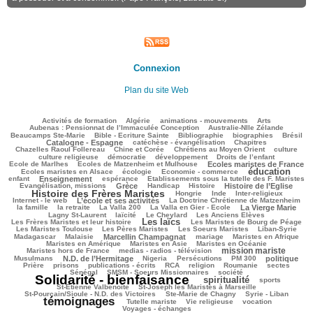
Connexion
Plan du site Web
141/3106
72/3106
179/3106
246/3106
103/3106
Activités de formation
Algérie
animations - mouvements
Arts
79/3106
72/3106
Aubenas : Pensionnat de l’Immaculée Conception
Australie-Nlle Zélande
658/3106
58/3106
519/3106
140/3106
799/3106
Beaucamps Ste-Marie
Bible - Ecriture Sainte
Bibliographie
biographies
Brésil
573/3106
148/3106
143/3106
Catalogne - Espagne
catéchèse - évangélisation
Chapitres
118/3106
340/3106
350/3106
43/3106
Chazelles Raoul Follereau
Chine et Corée
Chrétiens au Moyen Orient
culture
138/3106
90/3106
131/3106
20/3106
culture religieuse
démocratie
développement
Droits de l’enfant
144/3106
1009/3106
218/3106
Ecole de Marlhes
Ecoles de Matzenheim et Mulhouse
Ecoles maristes de France
éducation
486/3106
86/3106
1436/3106
163/3106
Ecoles maristes en Alsace
écologie
Economie - commerce
729/3106
228/3106
93/3106
235/3106
enfant
Enseignement
espérance
Etablissements sous la tutelle des F. Maristes
1016/3106
75/3106
195/3106
871/3106
1763/3106
Evangélisation, missions
Grèce
Handicap
Histoire
Histoire de l’Eglise
Histoire des Frères Maristes
148/3106
16/3106
105/3106
207/3106
Hongrie
Inde
Inter-religieux
1036/3106
42/3106
315/3106
Internet - le web
L’école et ses activités
La Doctrine Chrétienne de Matzenheim
98/3106
38/3106
99/3106
798/3106
344/3106
la famille
la retraite
La Valla 200
La Valla en Gier - Ecole
La Vierge Marie
260/3106
314/3106
76/3106
120/3106
Lagny St-Laurent
laïcité
Le Cheylard
Les Anciens Elèves
Les laïcs
1516/3106
583/3106
222/3106
Les Frères Maristes et leur histoire
Les Maristes de Bourg de Péage
567/3106
455/3106
102/3106
148/3106
Les Maristes Toulouse
Les Pères Maristes
Les Soeurs Maristes
Liban-Syrie
54/3106
966/3106
34/3106
388/3106
311/3106
Madagascar
Malaisie
Marcellin Champagnat
mariage
Maristes en Afrique
352/3106
47/3106
369/3106
Maristes en Amérique
Maristes en Asie
Maristes en Océanie
mission mariste
262/3106
1211/3106
63/3106
Maristes hors de France
medias - radios - télévision
726/3106
65/3106
202/3106
158/3106
727/3106
203/3106
Musulmans
N.D. de l’Hermitage
Nigeria
Persécutions
PM 300
politique
134/3106
306/3106
170/3106
231/3106
66/3106
64/3106
81/3106
Prière
prisons
publications - écrits
RCA
religion
Roumanie
sectes
323/3106
293/3106
3106/3106
Sénégal
SMSM - Soeurs Missionnaires
société
Solidarité - bienfaisance
spiritualité
1423/3106
292/3106
209/3106
sports
82/3106
100/3106
St-Etienne Valbenoîte
St-Joseph les Maristes à Marseille
68/3106
48/3106
2557/3106
St-Pourçain/Sioule - N.D. des Victoires
Ste-Marie de Chagny
Syrie - Liban
témoignages
197/3106
145/3106
523/3106
659/3106
Tutelle mariste
Vie religieuse
vocation
Voyages - échanges