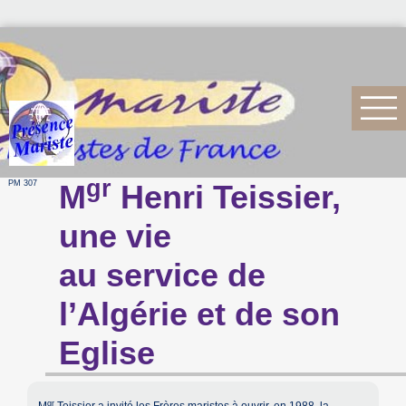
gr
PM 307
M
Henri Teissier,
une vie
au service de
l’Algérie et de son
Eglise
gr