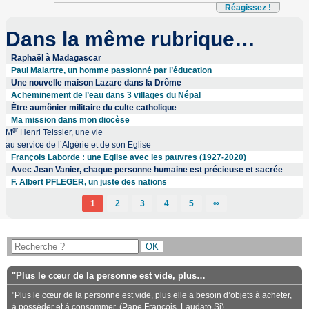
Réagissez !
Dans la même rubrique…
Raphaël à Madagascar
Paul Malartre, un homme passionné par l’éducation
Une nouvelle maison Lazare dans la Drôme
Acheminement de l’eau dans 3 villages du Népal
Être aumônier militaire du culte catholique
Ma mission dans mon diocèse
gr
M
Henri Teissier, une vie
au service de l’Algérie et de son Eglise
François Laborde : une Eglise avec les pauvres (1927-2020)
Avec Jean Vanier, chaque personne humaine est précieuse et sacrée
F. Albert PFLEGER, un juste des nations
1
2
3
4
5
∞
"Plus le cœur de la personne est vide, plus…
"Plus le cœur de la personne est vide, plus elle a besoin d’objets à acheter,
à posséder et à consommer. (Pape François, Laudato Si)