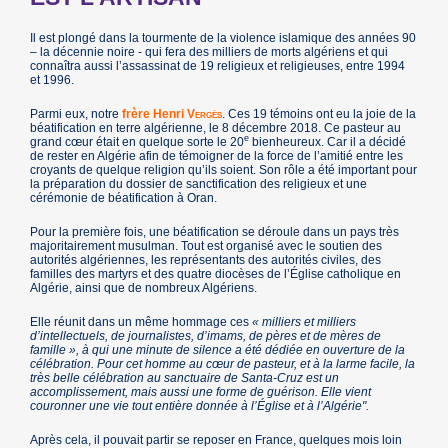
Il est plongé dans la tourmente de la violence islamique des années 90
– la décennie noire - qui fera des milliers de morts algériens et qui
connaîtra aussi l’assassinat de 19 religieux et religieuses, entre 1994
et 1996.
Parmi eux, notre
frère Henri
Vergès
. Ces 19 témoins ont eu la joie de la
béatification en terre algérienne, le 8 décembre 2018. Ce pasteur au
e
grand cœur était en quelque sorte le 20
bienheureux. Car il a décidé
de rester en Algérie afin de témoigner de la force de l’amitié entre les
croyants de quelque religion qu’ils soient. Son rôle a été important pour
la préparation du dossier de sanctification des religieux et une
cérémonie de béatification à Oran.
Pour la première fois, une béatification se déroule dans un pays très
majoritairement musulman. Tout est organisé avec le soutien des
autorités algériennes, les représentants des autorités civiles, des
familles des martyrs et des quatre diocèses de l’Église catholique en
Algérie, ainsi que de nombreux Algériens.
Elle réunit dans un même hommage ces
« milliers et milliers
d’intellectuels, de journalistes, d’imams, de pères et de mères de
famille », à qui une minute de silence a été dédiée en ouverture de la
célébration. Pour cet homme au cœur de pasteur, et à la larme facile, la
très belle célébration au sanctuaire de Santa-Cruz est un
accomplissement, mais aussi une forme de guérison. Elle vient
couronner une vie tout entière donnée à l’Église et à l’Algérie".
Après cela, il pouvait partir se reposer en France, quelques mois loin