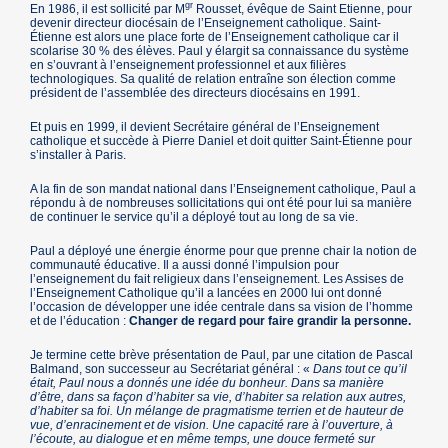
gr
En 1986, il est sollicité par M
Rousset, évêque de Saint Etienne, pour
devenir directeur diocésain de l’Enseignement catholique. Saint-
Étienne est alors une place forte de l’Enseignement catholique car il
scolarise 30 % des élèves. Paul y élargit sa connaissance du système
en s’ouvrant à l’enseignement professionnel et aux filières
technologiques. Sa qualité de relation entraîne son élection comme
président de l’assemblée des directeurs diocésains en 1991.
Et puis en 1999, il devient Secrétaire général de l’Enseignement
catholique et succède à Pierre Daniel et doit quitter Saint-Étienne pour
s’installer à Paris.
A la fin de son mandat national dans l’Enseignement catholique, Paul a
répondu à de nombreuses sollicitations qui ont été pour lui sa manière
de continuer le service qu’il a déployé tout au long de sa vie.
Paul a déployé une énergie énorme pour que prenne chair la notion de
communauté éducative. Il a aussi donné l’impulsion pour
l’enseignement du fait religieux dans l’enseignement. Les Assises de
l’Enseignement Catholique qu’il a lancées en 2000 lui ont donné
l’occasion de développer une idée centrale dans sa vision de l’homme
et de l’éducation :
Changer de regard pour faire grandir la personne.
Je termine cette brève présentation de Paul, par une citation de Pascal
Balmand, son successeur au Secrétariat général : «
Dans tout ce qu’il
était, Paul nous a donnés une idée du bonheur. Dans sa manière
d’être, dans sa façon d’habiter sa vie, d’habiter sa relation aux autres,
d’habiter sa foi. Un mélange de pragmatisme terrien et de hauteur de
vue, d’enracinement et de vision. Une capacité rare à l’ouverture, à
l’écoute, au dialogue et en même temps, une douce fermeté sur