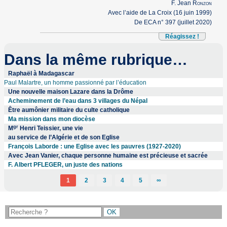
F. Jean
Ronzon
Avec l’aide de La Croix (16 juin 1999)
De ECA n° 397 (juillet 2020)
Réagissez !
Dans la même rubrique…
Raphaël à Madagascar
Paul Malartre, un homme passionné par l’éducation
Une nouvelle maison Lazare dans la Drôme
Acheminement de l’eau dans 3 villages du Népal
Être aumônier militaire du culte catholique
Ma mission dans mon diocèse
gr
M
Henri Teissier, une vie
au service de l’Algérie et de son Eglise
François Laborde : une Eglise avec les pauvres (1927-2020)
Avec Jean Vanier, chaque personne humaine est précieuse et sacrée
F. Albert PFLEGER, un juste des nations
1
2
3
4
5
∞