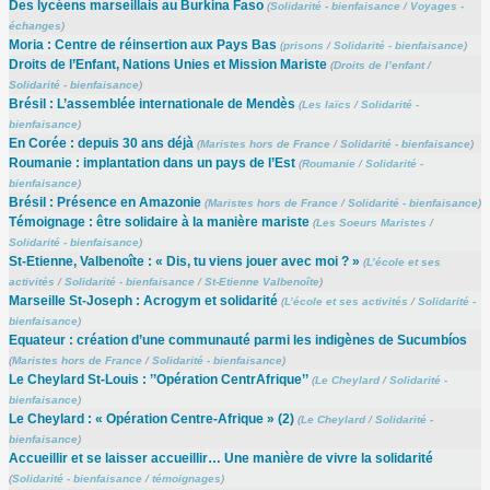
Des lycéens marseillais au Burkina Faso
(
Solidarité - bienfaisance
/
Voyages -
échanges
)
Moria : Centre de réinsertion aux Pays Bas
(
prisons
/
Solidarité - bienfaisance
)
Droits de l’Enfant, Nations Unies et Mission Mariste
(
Droits de l’enfant
/
Solidarité - bienfaisance
)
Brésil : L’assemblée internationale de Mendès
(
Les laïcs
/
Solidarité -
bienfaisance
)
En Corée : depuis 30 ans déjà
(
Maristes hors de France
/
Solidarité - bienfaisance
)
Roumanie : implantation dans un pays de l’Est
(
Roumanie
/
Solidarité -
bienfaisance
)
Brésil : Présence en Amazonie
(
Maristes hors de France
/
Solidarité - bienfaisance
)
Témoignage : être solidaire à la manière mariste
(
Les Soeurs Maristes
/
Solidarité - bienfaisance
)
St-Etienne, Valbenoîte : « Dis, tu viens jouer avec moi ? »
(
L’école et ses
activités
/
Solidarité - bienfaisance
/
St-Etienne Valbenoîte
)
Marseille St-Joseph : Acrogym et solidarité
(
L’école et ses activités
/
Solidarité -
bienfaisance
)
Equateur : création d’une communauté parmi les indigènes de Sucumbíos
(
Maristes hors de France
/
Solidarité - bienfaisance
)
Le Cheylard St-Louis : ’’Opération CentrAfrique’’
(
Le Cheylard
/
Solidarité -
bienfaisance
)
Le Cheylard : « Opération Centre-Afrique » (2)
(
Le Cheylard
/
Solidarité -
bienfaisance
)
Accueillir et se laisser accueillir… Une manière de vivre la solidarité
(
Solidarité - bienfaisance
/
témoignages
)