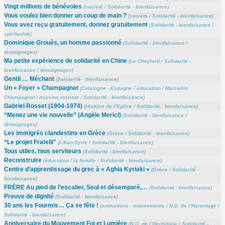
Vingt millions de bénévoles
(
société
/
Solidarité - bienfaisance
)
Vous voulez bien donner un coup de main ?
(
société
/
Solidarité - bienfaisance
)
Vous avez reçu gratuitement, donnez gratuitement
(
Solidarité - bienfaisance
/
spiritualité
)
Dominique Grouès, un homme passionné
(
Solidarité - bienfaisance
/
témoignages
)
Ma petite expérience de solidarité en Chine
(
Le Cheylard
/
Solidarité -
bienfaisance
/
témoignages
)
Gentil … Méchant
(
Solidarité - bienfaisance
)
Un « Foyer » Champagnat
(
Catalogne - Espagne
/
éducation
/
Marcellin
Champagnat
/
mission mariste
/
Solidarité - bienfaisance
)
Gabriel Rosset (1904-1974)
(
Histoire de l’Eglise
/
Solidarité - bienfaisance
)
“Menez une vie nouvelle” (Angèle Merici)
(
Solidarité - bienfaisance
/
témoignages
)
Les immigrés clandestins en Grèce
(
Grèce
/
Solidarité - bienfaisance
)
“Le projet Fratelli"
(
Liban-Syrie
/
Solidarité - bienfaisance
)
Tous utiles, tous serviteurs
(
Solidarité - bienfaisance
)
Reconstruire
(
éducation
/
la famille
/
Solidarité - bienfaisance
)
Centre d’apprentissage du grec à « Aghia Kyriaki »
(
Grèce
/
Solidarité -
bienfaisance
)
FRÈRE Au pied de l’escalier, Seul et désemparé,…
(
Solidarité - bienfaisance
)
Preuve de dignité
(
Solidarité - bienfaisance
)
30 ans les Fourmis… Ça se fête !
(
animations - mouvements
/
N.D. de l’Hermitage
/
Solidarité - bienfaisance
)
Anniversaire du Mouvement Foi et Lumière
(
N.D. de l’Hermitage
/
Solidarité -