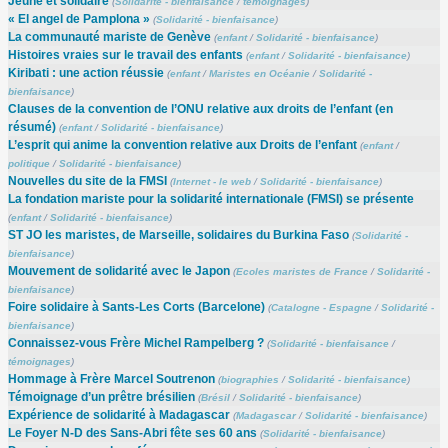
Jeune et solidaire
(
Solidarité - bienfaisance
/
témoignages
)
« El angel de Pamplona »
(
Solidarité - bienfaisance
)
La communauté mariste de Genève
(
enfant
/
Solidarité - bienfaisance
)
Histoires vraies sur le travail des enfants
(
enfant
/
Solidarité - bienfaisance
)
Kiribati : une action réussie
(
enfant
/
Maristes en Océanie
/
Solidarité -
bienfaisance
)
Clauses de la convention de l’ONU relative aux droits de l’enfant (en
résumé)
(
enfant
/
Solidarité - bienfaisance
)
L’esprit qui anime la convention relative aux Droits de l’enfant
(
enfant
/
politique
/
Solidarité - bienfaisance
)
Nouvelles du site de la FMSI
(
Internet - le web
/
Solidarité - bienfaisance
)
La fondation mariste pour la solidarité internationale (FMSI) se présente
(
enfant
/
Solidarité - bienfaisance
)
ST JO les maristes, de Marseille, solidaires du Burkina Faso
(
Solidarité -
bienfaisance
)
Mouvement de solidarité avec le Japon
(
Ecoles maristes de France
/
Solidarité -
bienfaisance
)
Foire solidaire à Sants-Les Corts (Barcelone)
(
Catalogne - Espagne
/
Solidarité -
bienfaisance
)
Connaissez-vous Frère Michel Rampelberg ?
(
Solidarité - bienfaisance
/
témoignages
)
Hommage à Frère Marcel Soutrenon
(
biographies
/
Solidarité - bienfaisance
)
Témoignage d’un prêtre brésilien
(
Brésil
/
Solidarité - bienfaisance
)
Expérience de solidarité à Madagascar
(
Madagascar
/
Solidarité - bienfaisance
)
Le Foyer N-D des Sans-Abri fête ses 60 ans
(
Solidarité - bienfaisance
)