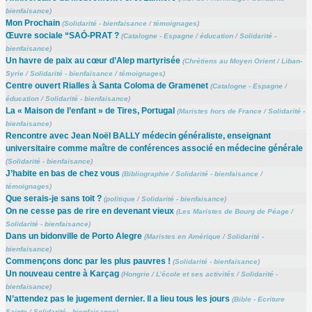
bienfaisance
)
Mon Prochain
(
Solidarité - bienfaisance
/
témoignages
)
Œuvre sociale “SAÓ-PRAT ?
(
Catalogne - Espagne
/
éducation
/
Solidarité -
bienfaisance
)
Un havre de paix au cœur d’Alep martyrisée
(
Chrétiens au Moyen Orient
/
Liban-
Syrie
/
Solidarité - bienfaisance
/
témoignages
)
Centre ouvert Rialles à Santa Coloma de Gramenet
(
Catalogne - Espagne
/
éducation
/
Solidarité - bienfaisance
)
La « Maison de l’enfant » de Tires, Portugal
(
Maristes hors de France
/
Solidarité -
bienfaisance
)
Rencontre avec Jean Noël BALLY médecin généraliste, enseignant
universitaire comme maître de conférences associé en médecine générale
(
Solidarité - bienfaisance
)
J’habite en bas de chez vous
(
Bibliographie
/
Solidarité - bienfaisance
/
témoignages
)
Que serais-je sans toit ?
(
politique
/
Solidarité - bienfaisance
)
On ne cesse pas de rire en devenant vieux
(
Les Maristes de Bourg de Péage
/
Solidarité - bienfaisance
)
Dans un bidonville de Porto Alegre
(
Maristes en Amérique
/
Solidarité -
bienfaisance
)
Commençons donc par les plus pauvres !
(
Solidarité - bienfaisance
)
Un nouveau centre à Karçag
(
Hongrie
/
L’école et ses activités
/
Solidarité -
bienfaisance
)
N’attendez pas le jugement dernier. Il a lieu tous les jours
(
Bible - Ecriture
Sainte
/
Solidarité - bienfaisance
)