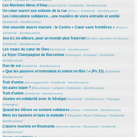
Les Maristes bleus d’Alep
(
Liban-Syrie
/
Solidarité - bienfaisance
)
Un cœur ouvert aux enfants de la rue
(
Grèce
/
Solidarité - bienfaisance
)
Les colocations solidaires…une manière de vivre entraide et amitié
(
Solidarité - bienfaisance
)
Une nouvelle œuvre mariste : le Centre « Cœur sans frontières »
(
Grèce
/
Solidarité - bienfaisance
)
Jeu ici, toi ailleurs, pour un monde plus fraternel
(
Ecoles maristes en Alsace
/
Solidarité - bienfaisance
)
Les roues du cœur de Dieu
(
Solidarité - bienfaisance
)
Le foyer Champagnat de Barcelone
(
Catalogne - Espagne
/
Solidarité -
bienfaisance
)
Don de soi
(
Solidarité - bienfaisance
)
« Que les pauvres m’entendent et soient en fête ! » (Ps 33)
(
Solidarité -
bienfaisance
)
Trait d’union
(
développement
/
Solidarité - bienfaisance
)
Un autre islam ?
(
Musulmans
/
religion
/
Solidarité - bienfaisance
)
Trait d’union
(
Solidarité - bienfaisance
)
Jeunes en solidarité avec le Sénégal
(
Solidarité - bienfaisance
/
Voyages -
échanges
)
Quand les élèves se sentent solidaires
(
Grèce
/
Solidarité - bienfaisance
)
Mets tes baskets et bats la maladie !
(
Chazelles Raoul Follereau
/
Solidarité -
bienfaisance
)
L’œuvre mariste en Roumanie
(
mission mariste
/
Roumanie
/
Solidarité -
bienfaisance
)