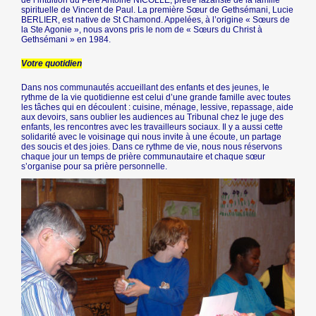
spirituelle de Vincent de Paul. La première Sœur de Gethsémani, Lucie
BERLIER, est native de St Chamond. Appelées, à l’origine « Sœurs de
la Ste Agonie », nous avons pris le nom de « Sœurs du Christ à
Gethsémani » en 1984.
Votre quotidien
Dans nos communautés accueillant des enfants et des jeunes, le
rythme de la vie quotidienne est celui d’une grande famille avec toutes
les tâches qui en découlent : cuisine, ménage, lessive, repassage, aide
aux devoirs, sans oublier les audiences au Tribunal chez le juge des
enfants, les rencontres avec les travailleurs sociaux. Il y a aussi cette
solidarité avec le voisinage qui nous invite à une écoute, un partage
des soucis et des joies. Dans ce rythme de vie, nous nous réservons
chaque jour un temps de prière communautaire et chaque sœur
s’organise pour sa prière personnelle.