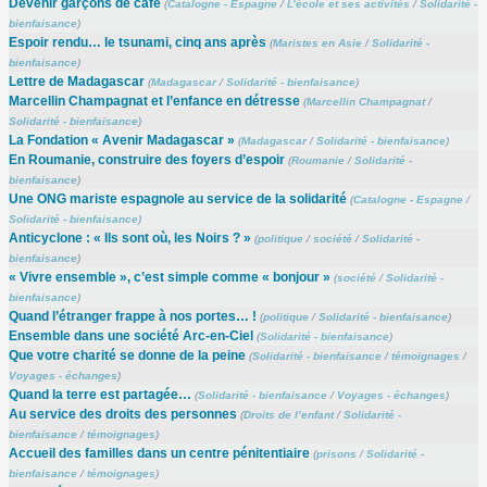
Devenir garçons de café
(
Catalogne - Espagne
/
L’école et ses activités
/
Solidarité -
bienfaisance
)
Espoir rendu… le tsunami, cinq ans après
(
Maristes en Asie
/
Solidarité -
bienfaisance
)
Lettre de Madagascar
(
Madagascar
/
Solidarité - bienfaisance
)
Marcellin Champagnat et l’enfance en détresse
(
Marcellin Champagnat
/
Solidarité - bienfaisance
)
La Fondation « Avenir Madagascar »
(
Madagascar
/
Solidarité - bienfaisance
)
En Roumanie, construire des foyers d’espoir
(
Roumanie
/
Solidarité -
bienfaisance
)
Une ONG mariste espagnole au service de la solidarité
(
Catalogne - Espagne
/
Solidarité - bienfaisance
)
Anticyclone : « Ils sont où, les Noirs ? »
(
politique
/
société
/
Solidarité -
bienfaisance
)
« Vivre ensemble », c’est simple comme « bonjour »
(
société
/
Solidarité -
bienfaisance
)
Quand l’étranger frappe à nos portes… !
(
politique
/
Solidarité - bienfaisance
)
Ensemble dans une société Arc-en-Ciel
(
Solidarité - bienfaisance
)
Que votre charité se donne de la peine
(
Solidarité - bienfaisance
/
témoignages
/
Voyages - échanges
)
Quand la terre est partagée…
(
Solidarité - bienfaisance
/
Voyages - échanges
)
Au service des droits des personnes
(
Droits de l’enfant
/
Solidarité -
bienfaisance
/
témoignages
)
Accueil des familles dans un centre pénitentiaire
(
prisons
/
Solidarité -
bienfaisance
/
témoignages
)