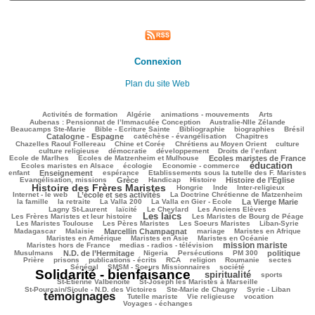
Connexion
Plan du site Web
141/3137
72/3137
179/3137
246/3137
103/3137
Activités de formation
Algérie
animations - mouvements
Arts
79/3137
72/3137
Aubenas : Pensionnat de l’Immaculée Conception
Australie-Nlle Zélande
658/3137
58/3137
519/3137
140/3137
820/3137
Beaucamps Ste-Marie
Bible - Ecriture Sainte
Bibliographie
biographies
Brésil
584/3137
148/3137
143/3137
Catalogne - Espagne
catéchèse - évangélisation
Chapitres
118/3137
340/3137
350/3137
43/3137
Chazelles Raoul Follereau
Chine et Corée
Chrétiens au Moyen Orient
culture
138/3137
90/3137
131/3137
20/3137
culture religieuse
démocratie
développement
Droits de l’enfant
144/3137
1020/3137
218/3137
Ecole de Marlhes
Ecoles de Matzenheim et Mulhouse
Ecoles maristes de France
éducation
486/3137
118/3137
1458/3137
174/3137
Ecoles maristes en Alsace
écologie
Economie - commerce
740/3137
228/3137
93/3137
235/3137
enfant
Enseignement
espérance
Etablissements sous la tutelle des F. Maristes
1016/3137
75/3137
216/3137
881/3137
1785/3137
Evangélisation, missions
Grèce
Handicap
Histoire
Histoire de l’Eglise
Histoire des Frères Maristes
148/3137
16/3137
105/3137
207/3137
Hongrie
Inde
Inter-religieux
1047/3137
42/3137
325/3137
Internet - le web
L’école et ses activités
La Doctrine Chrétienne de Matzenheim
108/3137
38/3137
99/3137
841/3137
344/3137
la famille
la retraite
La Valla 200
La Valla en Gier - Ecole
La Vierge Marie
271/3137
314/3137
76/3137
120/3137
Lagny St-Laurent
laïcité
Le Cheylard
Les Anciens Elèves
Les laïcs
1558/3137
583/3137
222/3137
Les Frères Maristes et leur histoire
Les Maristes de Bourg de Péage
599/3137
477/3137
102/3137
148/3137
Les Maristes Toulouse
Les Pères Maristes
Les Soeurs Maristes
Liban-Syrie
54/3137
966/3137
34/3137
388/3137
311/3137
Madagascar
Malaisie
Marcellin Champagnat
mariage
Maristes en Afrique
352/3137
47/3137
369/3137
Maristes en Amérique
Maristes en Asie
Maristes en Océanie
mission mariste
262/3137
1211/3137
63/3137
Maristes hors de France
medias - radios - télévision
726/3137
65/3137
213/3137
168/3137
738/3137
203/3137
Musulmans
N.D. de l’Hermitage
Nigeria
Persécutions
PM 300
politique
134/3137
316/3137
170/3137
231/3137
66/3137
64/3137
92/3137
Prière
prisons
publications - écrits
RCA
religion
Roumanie
sectes
356/3137
293/3137
3137/3137
Sénégal
SMSM - Soeurs Missionnaires
société
Solidarité - bienfaisance
spiritualité
1434/3137
292/3137
209/3137
sports
93/3137
100/3137
St-Etienne Valbenoîte
St-Joseph les Maristes à Marseille
68/3137
48/3137
2568/3137
St-Pourçain/Sioule - N.D. des Victoires
Ste-Marie de Chagny
Syrie - Liban
témoignages
197/3137
145/3137
544/3137
659/3137
Tutelle mariste
Vie religieuse
vocation
Voyages - échanges