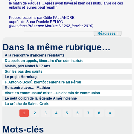
le matin de Pâques… Après avoir traversé bien des nuits, la vie de ces
enfants et jeunes peut rejaillir.
Propos recueillis par Odile PALLANDRE
auprès de Sœur Danièle RELION
(paru dans
Présence Mariste
N° 262, janvier 2010)
Réagissez !
Dans la même rubrique…
A la rencontre d’anciens résistants
D’appels en appels, itinéraire d’un séminariste
Malala, prix Nobel à 17 ans
Sur les pas des saints
Le projet Hermitage
F. Antonio Boldú, bientôt centenaire au Pérou
Rencontre avec… Mathieu
Vivre en communauté mixte…un chemin de communion
Le petit colibri de la légende Amérindienne
La crèche de Sainte Croix
1
2
3
4
5
6
7
8
∞
Mots-clés