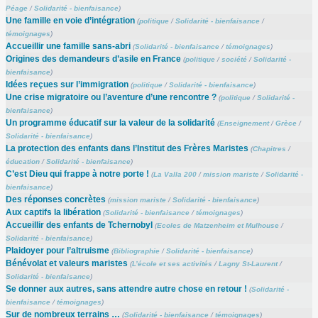
Péage
/
Solidarité - bienfaisance
)
Une famille en voie d’intégration
(
politique
/
Solidarité - bienfaisance
/
témoignages
)
Accueillir une famille sans-abri
(
Solidarité - bienfaisance
/
témoignages
)
Origines des demandeurs d’asile en France
(
politique
/
société
/
Solidarité -
bienfaisance
)
Idées reçues sur l’immigration
(
politique
/
Solidarité - bienfaisance
)
Une crise migratoire ou l’aventure d’une rencontre ?
(
politique
/
Solidarité -
bienfaisance
)
Un programme éducatif sur la valeur de la solidarité
(
Enseignement
/
Grèce
/
Solidarité - bienfaisance
)
La protection des enfants dans l’Institut des Frères Maristes
(
Chapitres
/
éducation
/
Solidarité - bienfaisance
)
C’est Dieu qui frappe à notre porte !
(
La Valla 200
/
mission mariste
/
Solidarité -
bienfaisance
)
Des réponses concrètes
(
mission mariste
/
Solidarité - bienfaisance
)
Aux captifs la libération
(
Solidarité - bienfaisance
/
témoignages
)
Accueillir des enfants de Tchernobyl
(
Ecoles de Matzenheim et Mulhouse
/
Solidarité - bienfaisance
)
Plaidoyer pour l’altruisme
(
Bibliographie
/
Solidarité - bienfaisance
)
Bénévolat et valeurs maristes
(
L’école et ses activités
/
Lagny St-Laurent
/
Solidarité - bienfaisance
)
Se donner aux autres, sans attendre autre chose en retour !
(
Solidarité -
bienfaisance
/
témoignages
)
Sur de nombreux terrains …
(
Solidarité - bienfaisance
/
témoignages
)