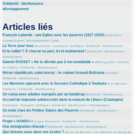
Solidarité - bienfaisance
développement
Articles liés
François Laborde : une Eglise avec les pauvres (1927-2020)
(
catéchèse -
évangélisation
/
développement
/
Inde
)
La Terre pour tous
(
Economie - commerce
/
politique
/
Solidarité - bienfaisance
)
Et le colibri ? À chacun sa part, ici et maintenant !
(
Solidarité - bienfaisance
/
témoignages
)
Gabriel ROSSET « Ne te dérobe pas à ton semblable »
(
Bibliographie
/
Histoire
de l’Eglise
/
Solidarité - bienfaisance
)
Héros républicain, saint martyr : le colonel Arnaud Beltrame
(
société
/
Solidarité - bienfaisance
)
Les Maristes agissent avec le Secours Catholique à Toulouse
(
Les Maristes
Toulouse
/
Solidarité - bienfaisance
)
Un camp avec adultes marqués par un handicap
(
Solidarité - bienfaisance
)
Accueil de migrants adolescents dans la maison de Llinars (Catalogne)
(
Catalogne - Espagne
/
politique
/
Solidarité - bienfaisance
/
témoignages
)
Un mois chez les Petites Sœurs des Pauvres
(
Solidarité - bienfaisance
/
témoignages
)
Projet « HANDI-I »
(
Lagny St-Laurent
/
Solidarité - bienfaisance
)
Une immigration réussie !
(
Solidarité - bienfaisance
/
témoignages
)
Que faisons-nous dans nos écoles ?
(
Ecole de Marlhes
/
Les Maristes de Bourg de