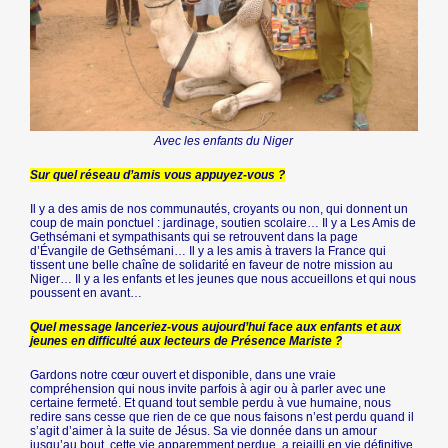
Avec les enfants du Niger
Sur quel réseau d’amis vous appuyez-vous ?
Il y a des amis de nos communautés, croyants ou non, qui donnent un
coup de main ponctuel : jardinage, soutien scolaire… Il y a Les Amis de
Gethsémani et sympathisants qui se retrouvent dans la page
d’Évangile de Gethsémani… Il y a les amis à travers la France qui
tissent une belle chaîne de solidarité en faveur de notre mission au
Niger… Il y a les enfants et les jeunes que nous accueillons et qui nous
poussent en avant…
Quel message lanceriez-vous aujourd’hui face aux enfants et aux
jeunes en difficulté aux lecteurs de Présence Mariste ?
Gardons notre cœur ouvert et disponible, dans une vraie
compréhension qui nous invite parfois à agir ou à parler avec une
certaine fermeté. Et quand tout semble perdu à vue humaine, nous
redire sans cesse que rien de ce que nous faisons n’est perdu quand il
s’agit d’aimer à la suite de Jésus. Sa vie donnée dans un amour
jusqu’au bout, cette vie apparemment perdue, a rejailli en vie définitive