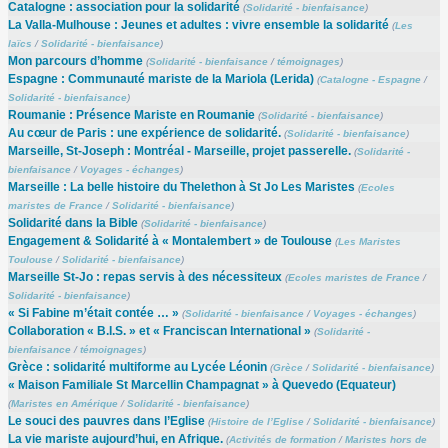
Catalogne : association pour la solidarité
(
Solidarité - bienfaisance
)
La Valla-Mulhouse : Jeunes et adultes : vivre ensemble la solidarité
(
Les
laïcs
/
Solidarité - bienfaisance
)
Mon parcours d’homme
(
Solidarité - bienfaisance
/
témoignages
)
Espagne : Communauté mariste de la Mariola (Lerida)
(
Catalogne - Espagne
/
Solidarité - bienfaisance
)
Roumanie : Présence Mariste en Roumanie
(
Solidarité - bienfaisance
)
Au cœur de Paris : une expérience de solidarité.
(
Solidarité - bienfaisance
)
Marseille, St-Joseph : Montréal - Marseille, projet passerelle.
(
Solidarité -
bienfaisance
/
Voyages - échanges
)
Marseille : La belle histoire du Thelethon à St Jo Les Maristes
(
Ecoles
maristes de France
/
Solidarité - bienfaisance
)
Solidarité dans la Bible
(
Solidarité - bienfaisance
)
Engagement & Solidarité à « Montalembert » de Toulouse
(
Les Maristes
Toulouse
/
Solidarité - bienfaisance
)
Marseille St-Jo : repas servis à des nécessiteux
(
Ecoles maristes de France
/
Solidarité - bienfaisance
)
« Si Fabine m’était contée … »
(
Solidarité - bienfaisance
/
Voyages - échanges
)
Collaboration « B.I.S. » et « Franciscan International »
(
Solidarité -
bienfaisance
/
témoignages
)
Grèce : solidarité multiforme au Lycée Léonin
(
Grèce
/
Solidarité - bienfaisance
)
« Maison Familiale St Marcellin Champagnat » à Quevedo (Equateur)
(
Maristes en Amérique
/
Solidarité - bienfaisance
)
Le souci des pauvres dans l’Eglise
(
Histoire de l’Eglise
/
Solidarité - bienfaisance
)
La vie mariste aujourd’hui, en Afrique.
(
Activités de formation
/
Maristes hors de