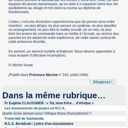
de vouloir prendre le taureau par les cornes, c’est-à-dire, miser sur des
équipes de jeunes dynamiques, qu’on aide à s’organiser dans leur vie
quotidienne au village et non dans la course au diplôme de
fonctionnaire.
Certes, c’est une révolution copernicienne que de penser ainsi notre
insertion : ne plus diriger, ne plus penser un système, ne plus planifier
un enseignement, ne plus être le maître écouté, en un mot, ne plus
tenir les leviers de commande mais se mettre à l’écoute, au service des
pauvres en les aidant de notre expérience, de notre savoir, surtout de
notre présence discrète,
En somme, un service humble et fraternel. Nous devons apprendre à
nous écraser (l’africaine incarnation).
Fr Michel Voute
(Publié dans
Présence Mariste
n°160, juillet 1984)
Réagissez !
Dans la même rubrique…
Fr Eugène CLAUSSNER : « Toi, mon frère… d’Afrique »
Les mouvements de jeunes en R.C.A.
Quelle école demain pour l’Afrique Noire (francophone) ?
Fraternité de Sambanda
R.C.A. Berbérati : Lettre d’un missionnaire