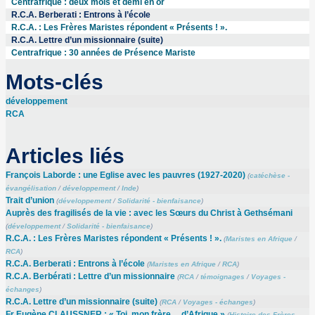
Centrafrique : deux mois et demi en or
R.C.A. Berberati : Entrons à l’école
R.C.A. : Les Frères Maristes répondent « Présents ! ».
R.C.A. Lettre d’un missionnaire (suite)
Centrafrique : 30 années de Présence Mariste
Mots-clés
développement
RCA
Articles liés
François Laborde : une Eglise avec les pauvres (1927-2020)
(
catéchèse -
évangélisation
/
développement
/
Inde
)
Trait d’union
(
développement
/
Solidarité - bienfaisance
)
Auprès des fragilisés de la vie : avec les Sœurs du Christ à Gethsémani
(
développement
/
Solidarité - bienfaisance
)
R.C.A. : Les Frères Maristes répondent « Présents ! ».
(
Maristes en Afrique
/
RCA
)
R.C.A. Berberati : Entrons à l’école
(
Maristes en Afrique
/
RCA
)
R.C.A. Berbérati : Lettre d’un missionnaire
(
RCA
/
témoignages
/
Voyages -
échanges
)
R.C.A. Lettre d’un missionnaire (suite)
(
RCA
/
Voyages - échanges
)
Fr Eugène CLAUSSNER : « Toi, mon frère… d’Afrique »
(
Histoire des Frères