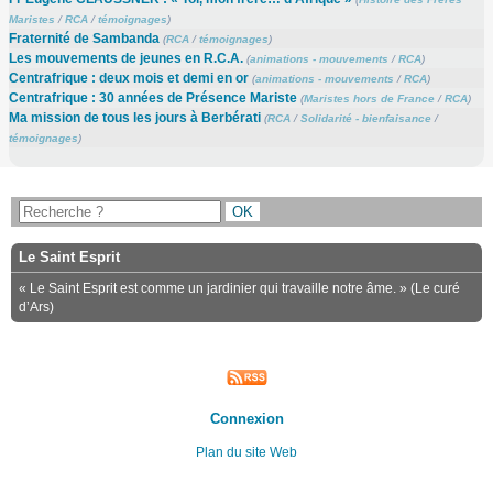
Maristes
/
RCA
/
témoignages
)
Fraternité de Sambanda
(
RCA
/
témoignages
)
Les mouvements de jeunes en R.C.A.
(
animations - mouvements
/
RCA
)
Centrafrique : deux mois et demi en or
(
animations - mouvements
/
RCA
)
Centrafrique : 30 années de Présence Mariste
(
Maristes hors de France
/
RCA
)
Ma mission de tous les jours à Berbérati
(
RCA
/
Solidarité - bienfaisance
/
témoignages
)
Le Saint Esprit
« Le Saint Esprit est comme un jardinier qui travaille notre âme. » (Le curé
d’Ars)
Connexion
Plan du site Web