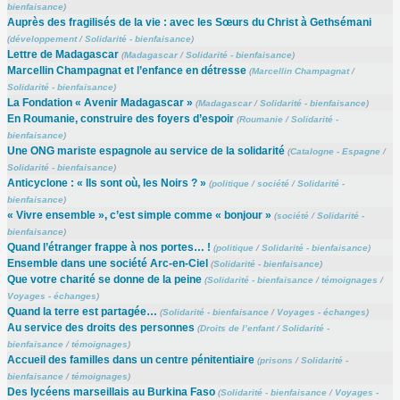
bienfaisance
)
Auprès des fragilisés de la vie : avec les Sœurs du Christ à Gethsémani
(
développement
/
Solidarité - bienfaisance
)
Lettre de Madagascar
(
Madagascar
/
Solidarité - bienfaisance
)
Marcellin Champagnat et l’enfance en détresse
(
Marcellin Champagnat
/
Solidarité - bienfaisance
)
La Fondation « Avenir Madagascar »
(
Madagascar
/
Solidarité - bienfaisance
)
En Roumanie, construire des foyers d’espoir
(
Roumanie
/
Solidarité -
bienfaisance
)
Une ONG mariste espagnole au service de la solidarité
(
Catalogne - Espagne
/
Solidarité - bienfaisance
)
Anticyclone : « Ils sont où, les Noirs ? »
(
politique
/
société
/
Solidarité -
bienfaisance
)
« Vivre ensemble », c’est simple comme « bonjour »
(
société
/
Solidarité -
bienfaisance
)
Quand l’étranger frappe à nos portes… !
(
politique
/
Solidarité - bienfaisance
)
Ensemble dans une société Arc-en-Ciel
(
Solidarité - bienfaisance
)
Que votre charité se donne de la peine
(
Solidarité - bienfaisance
/
témoignages
/
Voyages - échanges
)
Quand la terre est partagée…
(
Solidarité - bienfaisance
/
Voyages - échanges
)
Au service des droits des personnes
(
Droits de l’enfant
/
Solidarité -
bienfaisance
/
témoignages
)
Accueil des familles dans un centre pénitentiaire
(
prisons
/
Solidarité -
bienfaisance
/
témoignages
)
Des lycéens marseillais au Burkina Faso
(
Solidarité - bienfaisance
/
Voyages -