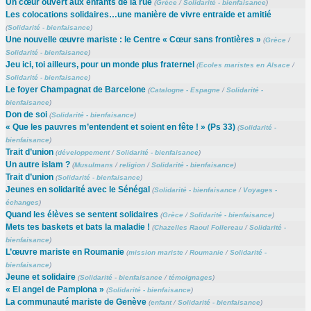
Un cœur ouvert aux enfants de la rue
(
Grèce
/
Solidarité - bienfaisance
)
Les colocations solidaires…une manière de vivre entraide et amitié
(
Solidarité - bienfaisance
)
Une nouvelle œuvre mariste : le Centre « Cœur sans frontières »
(
Grèce
/
Solidarité - bienfaisance
)
Jeu ici, toi ailleurs, pour un monde plus fraternel
(
Ecoles maristes en Alsace
/
Solidarité - bienfaisance
)
Le foyer Champagnat de Barcelone
(
Catalogne - Espagne
/
Solidarité -
bienfaisance
)
Don de soi
(
Solidarité - bienfaisance
)
« Que les pauvres m’entendent et soient en fête ! » (Ps 33)
(
Solidarité -
bienfaisance
)
Trait d’union
(
développement
/
Solidarité - bienfaisance
)
Un autre islam ?
(
Musulmans
/
religion
/
Solidarité - bienfaisance
)
Trait d’union
(
Solidarité - bienfaisance
)
Jeunes en solidarité avec le Sénégal
(
Solidarité - bienfaisance
/
Voyages -
échanges
)
Quand les élèves se sentent solidaires
(
Grèce
/
Solidarité - bienfaisance
)
Mets tes baskets et bats la maladie !
(
Chazelles Raoul Follereau
/
Solidarité -
bienfaisance
)
L’œuvre mariste en Roumanie
(
mission mariste
/
Roumanie
/
Solidarité -
bienfaisance
)
Jeune et solidaire
(
Solidarité - bienfaisance
/
témoignages
)
« El angel de Pamplona »
(
Solidarité - bienfaisance
)
La communauté mariste de Genève
(
enfant
/
Solidarité - bienfaisance
)