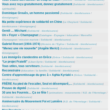
Vous avez reçu gratuitement, donnez gratuitement
(
Solidarité - bienfaisance
/
spiritualité
)
Dominique Grouès, un homme passionné
(
Solidarité - bienfaisance
/
témoignages
)
Ma petite expérience de solidarité en Chine
(
Le Cheylard
/
Solidarité -
bienfaisance
/
témoignages
)
Gentil … Méchant
(
Solidarité - bienfaisance
)
Un « Foyer » Champagnat
(
Catalogne - Espagne
/
éducation
/
Marcellin
Champagnat
/
mission mariste
/
Solidarité - bienfaisance
)
Gabriel Rosset (1904-1974)
(
Histoire de l’Eglise
/
Solidarité - bienfaisance
)
“Menez une vie nouvelle” (Angèle Merici)
(
Solidarité - bienfaisance
/
témoignages
)
Les immigrés clandestins en Grèce
(
Grèce
/
Solidarité - bienfaisance
)
“Le projet Fratelli"
(
Liban-Syrie
/
Solidarité - bienfaisance
)
Tous utiles, tous serviteurs
(
Solidarité - bienfaisance
)
Reconstruire
(
éducation
/
la famille
/
Solidarité - bienfaisance
)
Centre d’apprentissage du grec à « Aghia Kyriaki »
(
Grèce
/
Solidarité -
bienfaisance
)
FRÈRE Au pied de l’escalier, Seul et désemparé,…
(
Solidarité - bienfaisance
)
Preuve de dignité
(
Solidarité - bienfaisance
)
30 ans les Fourmis… Ça se fête !
(
animations - mouvements
/
N.D. de l’Hermitage
/
Solidarité - bienfaisance
)
Anniversaire du Mouvement Foi et Lumière
(
N.D. de l’Hermitage
/
Solidarité -
bienfaisance
)