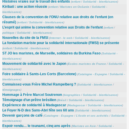
Histoires vraies sur le travail des enfants
(
enfant
/
Solidarité - bienfaisance
)
Kiribati : une action réussie
(
enfant
/
Maristes en Océanie
/
Solidarité -
bienfaisance
)
Clauses de la convention de l’ONU relative aux droits de l’enfant (en
résumé)
(
enfant
/
Solidarité - bienfaisance
)
L’esprit qui anime la convention relative aux Droits de l’enfant
(
enfant
/
politique
/
Solidarité - bienfaisance
)
Nouvelles du site de la FMSI
(
Internet - le web
/
Solidarité - bienfaisance
)
La fondation mariste pour la solidarité internationale (FMSI) se présente
(
enfant
/
Solidarité - bienfaisance
)
ST JO les maristes, de Marseille, solidaires du Burkina Faso
(
Solidarité -
bienfaisance
)
Mouvement de solidarité avec le Japon
(
Ecoles maristes de France
/
Solidarité -
bienfaisance
)
Foire solidaire à Sants-Les Corts (Barcelone)
(
Catalogne - Espagne
/
Solidarité -
bienfaisance
)
Connaissez-vous Frère Michel Rampelberg ?
(
Solidarité - bienfaisance
/
témoignages
)
Hommage à Frère Marcel Soutrenon
(
biographies
/
Solidarité - bienfaisance
)
Témoignage d’un prêtre brésilien
(
Brésil
/
Solidarité - bienfaisance
)
Expérience de solidarité à Madagascar
(
Madagascar
/
Solidarité - bienfaisance
)
Le Foyer N-D des Sans-Abri fête ses 60 ans
(
Solidarité - bienfaisance
)
Devenir garçons de café
(
Catalogne - Espagne
/
L’école et ses activités
/
Solidarité -
bienfaisance
)
Espoir rendu… le tsunami, cinq ans après
(
Maristes en Asie
/
Solidarité -