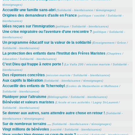
témoignages
)
Accueillir une famille sans-abri
(
Solidarité - bienfaisance
/
témoignages
)
Origines des demandeurs d’asile en France
(
politique
/
société
/
Solidarité -
bienfaisance
)
Idées reçues sur l’immigration
(
politique
/
Solidarité - bienfaisance
)
Une crise migratoire ou l’aventure d’une rencontre ?
(
politique
/
Solidarité -
bienfaisance
)
Un programme éducatif sur la valeur de la solidarité
(
Enseignement
/
Grèce
/
Solidarité - bienfaisance
)
La protection des enfants dans l’Institut des Frères Maristes
(
Chapitres
/
éducation
/
Solidarité - bienfaisance
)
C’est Dieu qui frappe à notre porte !
(
La Valla 200
/
mission mariste
/
Solidarité -
bienfaisance
)
Des réponses concrètes
(
mission mariste
/
Solidarité - bienfaisance
)
Aux captifs la libération
(
Solidarité - bienfaisance
/
témoignages
)
Accueillir des enfants de Tchernobyl
(
Ecoles de Matzenheim et Mulhouse
/
Solidarité - bienfaisance
)
Plaidoyer pour l’altruisme
(
Bibliographie
/
Solidarité - bienfaisance
)
Bénévolat et valeurs maristes
(
L’école et ses activités
/
Lagny St-Laurent
/
Solidarité - bienfaisance
)
Se donner aux autres, sans attendre autre chose en retour !
(
Solidarité -
bienfaisance
/
témoignages
)
Sur de nombreux terrains …
(
Solidarité - bienfaisance
/
témoignages
)
Vingt millions de bénévoles
(
société
/
Solidarité - bienfaisance
)
Vous voulez bien donner un coup de main ?
(
société
/
Solidarité - bienfaisance
)