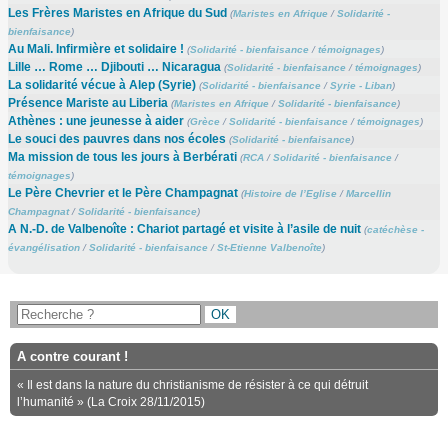
Les Frères Maristes en Afrique du Sud
(
Maristes en Afrique
/
Solidarité -
bienfaisance
)
Au Mali. Infirmière et solidaire !
(
Solidarité - bienfaisance
/
témoignages
)
Lille … Rome … Djibouti … Nicaragua
(
Solidarité - bienfaisance
/
témoignages
)
La solidarité vécue à Alep (Syrie)
(
Solidarité - bienfaisance
/
Syrie - Liban
)
Présence Mariste au Liberia
(
Maristes en Afrique
/
Solidarité - bienfaisance
)
Athènes : une jeunesse à aider
(
Grèce
/
Solidarité - bienfaisance
/
témoignages
)
Le souci des pauvres dans nos écoles
(
Solidarité - bienfaisance
)
Ma mission de tous les jours à Berbérati
(
RCA
/
Solidarité - bienfaisance
/
témoignages
)
Le Père Chevrier et le Père Champagnat
(
Histoire de l’Eglise
/
Marcellin
Champagnat
/
Solidarité - bienfaisance
)
A N.-D. de Valbenoîte : Chariot partagé et visite à l’asile de nuit
(
catéchèse -
évangélisation
/
Solidarité - bienfaisance
/
St-Etienne Valbenoîte
)
A contre courant !
« Il est dans la nature du christianisme de résister à ce qui détruit
l’humanité » (La Croix 28/11/2015)