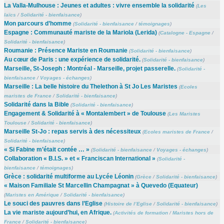
La Valla-Mulhouse : Jeunes et adultes : vivre ensemble la solidarité
(
Les
laïcs
/
Solidarité - bienfaisance
)
Mon parcours d’homme
(
Solidarité - bienfaisance
/
témoignages
)
Espagne : Communauté mariste de la Mariola (Lerida)
(
Catalogne - Espagne
/
Solidarité - bienfaisance
)
Roumanie : Présence Mariste en Roumanie
(
Solidarité - bienfaisance
)
Au cœur de Paris : une expérience de solidarité.
(
Solidarité - bienfaisance
)
Marseille, St-Joseph : Montréal - Marseille, projet passerelle.
(
Solidarité -
bienfaisance
/
Voyages - échanges
)
Marseille : La belle histoire du Thelethon à St Jo Les Maristes
(
Ecoles
maristes de France
/
Solidarité - bienfaisance
)
Solidarité dans la Bible
(
Solidarité - bienfaisance
)
Engagement & Solidarité à « Montalembert » de Toulouse
(
Les Maristes
Toulouse
/
Solidarité - bienfaisance
)
Marseille St-Jo : repas servis à des nécessiteux
(
Ecoles maristes de France
/
Solidarité - bienfaisance
)
« Si Fabine m’était contée … »
(
Solidarité - bienfaisance
/
Voyages - échanges
)
Collaboration « B.I.S. » et « Franciscan International »
(
Solidarité -
bienfaisance
/
témoignages
)
Grèce : solidarité multiforme au Lycée Léonin
(
Grèce
/
Solidarité - bienfaisance
)
« Maison Familiale St Marcellin Champagnat » à Quevedo (Equateur)
(
Maristes en Amérique
/
Solidarité - bienfaisance
)
Le souci des pauvres dans l’Eglise
(
Histoire de l’Eglise
/
Solidarité - bienfaisance
)
La vie mariste aujourd’hui, en Afrique.
(
Activités de formation
/
Maristes hors de
France
/
Solidarité - bienfaisance
)