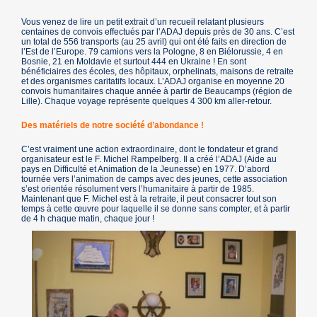
Vous venez de lire un petit extrait d’un recueil relatant plusieurs
centaines de convois effectués par l’ADAJ depuis près de 30 ans. C’est
un total de 556 transports (au 25 avril) qui ont été faits en direction de
l’Est de l’Europe. 79 camions vers la Pologne, 8 en Biélorussie, 4 en
Bosnie, 21 en Moldavie et surtout 444 en Ukraine ! En sont
bénéficiaires des écoles, des hôpitaux, orphelinats, maisons de retraite
et des organismes caritatifs locaux. L’ADAJ organise en moyenne 20
convois humanitaires chaque année à partir de Beaucamps (région de
Lille). Chaque voyage représente quelques 4 300 km aller-retour.
Des matériels de notre société d’abondance !
C’est vraiment une action extraordinaire, dont le fondateur et grand
organisateur est le F. Michel Rampelberg. Il a créé l’ADAJ (Aide au
pays en Difficulté et Animation de la Jeunesse) en 1977. D’abord
tournée vers l’animation de camps avec des jeunes, cette association
s’est orientée résolument vers l’humanitaire à partir de 1985.
Maintenant que F. Michel est à la retraite, il peut consacrer tout son
temps à cette œuvre pour laquelle il se donne sans compter, et à partir
de 4 h chaque matin, chaque jour !