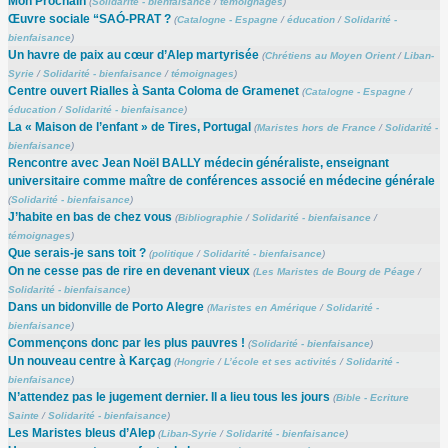
Mon Prochain
(
Solidarité - bienfaisance
/
témoignages
)
Œuvre sociale “SAÓ-PRAT ?
(
Catalogne - Espagne
/
éducation
/
Solidarité -
bienfaisance
)
Un havre de paix au cœur d’Alep martyrisée
(
Chrétiens au Moyen Orient
/
Liban-
Syrie
/
Solidarité - bienfaisance
/
témoignages
)
Centre ouvert Rialles à Santa Coloma de Gramenet
(
Catalogne - Espagne
/
éducation
/
Solidarité - bienfaisance
)
La « Maison de l’enfant » de Tires, Portugal
(
Maristes hors de France
/
Solidarité -
bienfaisance
)
Rencontre avec Jean Noël BALLY médecin généraliste, enseignant
universitaire comme maître de conférences associé en médecine générale
(
Solidarité - bienfaisance
)
J’habite en bas de chez vous
(
Bibliographie
/
Solidarité - bienfaisance
/
témoignages
)
Que serais-je sans toit ?
(
politique
/
Solidarité - bienfaisance
)
On ne cesse pas de rire en devenant vieux
(
Les Maristes de Bourg de Péage
/
Solidarité - bienfaisance
)
Dans un bidonville de Porto Alegre
(
Maristes en Amérique
/
Solidarité -
bienfaisance
)
Commençons donc par les plus pauvres !
(
Solidarité - bienfaisance
)
Un nouveau centre à Karçag
(
Hongrie
/
L’école et ses activités
/
Solidarité -
bienfaisance
)
N’attendez pas le jugement dernier. Il a lieu tous les jours
(
Bible - Ecriture
Sainte
/
Solidarité - bienfaisance
)
Les Maristes bleus d’Alep
(
Liban-Syrie
/
Solidarité - bienfaisance
)