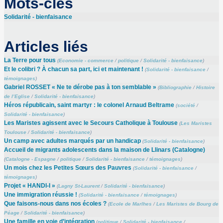
Mots-clés
Solidarité - bienfaisance
Articles liés
La Terre pour tous
(
Economie - commerce
/
politique
/
Solidarité - bienfaisance
)
Et le colibri ? À chacun sa part, ici et maintenant !
(
Solidarité - bienfaisance
/
témoignages
)
Gabriel ROSSET « Ne te dérobe pas à ton semblable »
(
Bibliographie
/
Histoire
de l’Eglise
/
Solidarité - bienfaisance
)
Héros républicain, saint martyr : le colonel Arnaud Beltrame
(
société
/
Solidarité - bienfaisance
)
Les Maristes agissent avec le Secours Catholique à Toulouse
(
Les Maristes
Toulouse
/
Solidarité - bienfaisance
)
Un camp avec adultes marqués par un handicap
(
Solidarité - bienfaisance
)
Accueil de migrants adolescents dans la maison de Llinars (Catalogne)
(
Catalogne - Espagne
/
politique
/
Solidarité - bienfaisance
/
témoignages
)
Un mois chez les Petites Sœurs des Pauvres
(
Solidarité - bienfaisance
/
témoignages
)
Projet « HANDI-I »
(
Lagny St-Laurent
/
Solidarité - bienfaisance
)
Une immigration réussie !
(
Solidarité - bienfaisance
/
témoignages
)
Que faisons-nous dans nos écoles ?
(
Ecole de Marlhes
/
Les Maristes de Bourg de
Péage
/
Solidarité - bienfaisance
)
Une famille en voie d’intégration
(
politique
/
Solidarité - bienfaisance
/