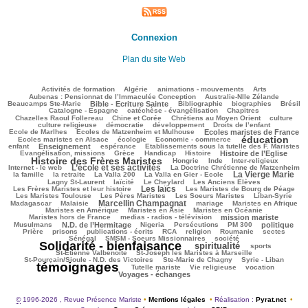
Connexion
Plan du site Web
109/2433
59/2433
131/2433
199/2433
60/2433
Activités de formation
Algérie
animations - mouvements
Arts
42/2433
72/2433
Aubenas : Pensionnat de l’Immaculée Conception
Australie-Nlle Zélande
589/2433
35/2433
461/2433
152/2433
498/2433
Beaucamps Ste-Marie
Bible - Ecriture Sainte
Bibliographie
biographies
Brésil
487/2433
92/2433
122/2433
Catalogne - Espagne
catéchèse - évangélisation
Chapitres
78/2433
178/2433
391/2433
34/2433
Chazelles Raoul Follereau
Chine et Corée
Chrétiens au Moyen Orient
culture
87/2433
55/2433
124/2433
13/2433
culture religieuse
démocratie
développement
Droits de l’enfant
174/2433
722/2433
200/2433
Ecole de Marlhes
Ecoles de Matzenheim et Mulhouse
Ecoles maristes de France
éducation
453/2433
84/2433
1357/2433
189/2433
Ecoles maristes en Alsace
écologie
Economie - commerce
645/2433
213/2433
60/2433
179/2433
enfant
Enseignement
espérance
Etablissements sous la tutelle des F. Maristes
416/2433
76/2433
198/2433
554/2433
1510/2433
Evangélisation, missions
Grèce
Handicap
Histoire
Histoire de l’Eglise
Histoire des Frères Maristes
101/2433
7/2433
93/2433
179/2433
Hongrie
Inde
Inter-religieux
L’école et ses activités
922/2433
70/2433
365/2433
Internet - le web
La Doctrine Chrétienne de Matzenheim
La Vierge Marie
100/2433
38/2433
67/2433
853/2433
319/2433
la famille
la retraite
La Valla 200
La Valla en Gier - Ecole
226/2433
263/2433
59/2433
89/2433
Lagny St-Laurent
laïcité
Le Cheylard
Les Anciens Elèves
Les laïcs
1066/2433
520/2433
259/2433
Les Frères Maristes et leur histoire
Les Maristes de Bourg de Péage
363/2433
265/2433
132/2433
106/2433
Les Maristes Toulouse
Les Pères Maristes
Les Soeurs Maristes
Liban-Syrie
Marcellin Champagnat
21/2433
846/2433
72/2433
283/2433
191/2433
Madagascar
Malaisie
mariage
Maristes en Afrique
245/2433
52/2433
268/2433
Maristes en Amérique
Maristes en Asie
Maristes en Océanie
286/2433
715/2433
63/2433
Maristes hors de France
medias - radios - télévision
mission mariste
691/2433
62/2433
147/2433
201/2433
614/2433
164/2433
Musulmans
N.D. de l’Hermitage
Nigeria
Persécutions
PM 300
politique
131/2433
413/2433
158/2433
220/2433
32/2433
24/2433
28/2433
Prière
prisons
publications - écrits
RCA
religion
Roumanie
sectes
180/2433
309/2433
2260/2433
Sénégal
SMSM - Soeurs Missionnaires
société
Solidarité - bienfaisance
spiritualité
1121/2433
183/2433
147/2433
sports
49/2433
99/2433
St-Etienne Valbenoîte
St-Joseph les Maristes à Marseille
32/2433
29/2433
2433/2433
St-Pourçain/Sioule - N.D. des Victoires
Ste-Marie de Chagny
Syrie - Liban
témoignages
162/2433
60/2433
425/2433
533/2433
Tutelle mariste
Vie religieuse
vocation
Voyages - échanges
©
1996-2026 , Revue Présence Mariste
•
Mentions légales
•
Réalisation :
Pyrat.net
•