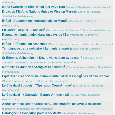
échanges
)
Moria : Centre de réinsertion aux Pays Bas
(
prisons
/
Solidarité - bienfaisance
)
Droits de l’Enfant, Nations Unies et Mission Mariste
(
Droits de l’enfant
/
Solidarité - bienfaisance
)
Brésil : L’assemblée internationale de Mendès
(
Les laïcs
/
Solidarité -
bienfaisance
)
En Corée : depuis 30 ans déjà
(
Maristes hors de France
/
Solidarité - bienfaisance
)
Roumanie : implantation dans un pays de l’Est
(
Roumanie
/
Solidarité -
bienfaisance
)
Brésil : Présence en Amazonie
(
Maristes hors de France
/
Solidarité - bienfaisance
)
Témoignage : être solidaire à la manière mariste
(
Les Soeurs Maristes
/
Solidarité - bienfaisance
)
St-Etienne, Valbenoîte : « Dis, tu viens jouer avec moi ? »
(
L’école et ses
activités
/
Solidarité - bienfaisance
/
St-Etienne Valbenoîte
)
Marseille St-Joseph : Acrogym et solidarité
(
L’école et ses activités
/
Solidarité -
bienfaisance
)
Equateur : création d’une communauté parmi les indigènes de Sucumbíos
(
Maristes hors de France
/
Solidarité - bienfaisance
)
Le Cheylard St-Louis : ’’Opération CentrAfrique’’
(
Le Cheylard
/
Solidarité -
bienfaisance
)
Le Cheylard : « Opération Centre-Afrique » (2)
(
Le Cheylard
/
Solidarité -
bienfaisance
)
Accueillir et se laisser accueillir… Une manière de vivre la solidarité
(
Solidarité - bienfaisance
/
témoignages
)
Catalogne : association pour la solidarité
(
Solidarité - bienfaisance
)