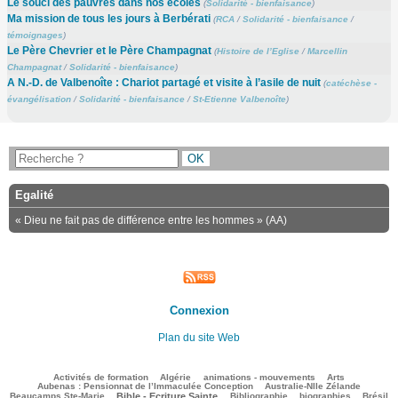
Le souci des pauvres dans nos écoles
(
Solidarité - bienfaisance
)
Ma mission de tous les jours à Berbérati
(
RCA
/
Solidarité - bienfaisance
/
témoignages
)
Le Père Chevrier et le Père Champagnat
(
Histoire de l’Eglise
/
Marcellin
Champagnat
/
Solidarité - bienfaisance
)
A N.-D. de Valbenoîte : Chariot partagé et visite à l’asile de nuit
(
catéchèse -
évangélisation
/
Solidarité - bienfaisance
/
St-Etienne Valbenoîte
)
Egalité
« Dieu ne fait pas de différence entre les hommes » (AA)
Connexion
Plan du site Web
135/3285
121/3285
107/3285
344/3285
88/3285
Activités de formation
Algérie
animations - mouvements
Arts
46/3285
78/3285
Aubenas : Pensionnat de l’Immaculée Conception
Australie-Nlle Zélande
862/3285
101/3285
577/3285
122/3285
856/3285
Beaucamps Ste-Marie
Bible - Ecriture Sainte
Bibliographie
biographies
Brésil