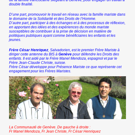
de la famille franciscaine siégeant à Genève, pour engager un travail à
double finalité.
D’une part, promouvoir le travail en réseau avec la famille mariste dans
le domaine de la Solidarité et des Droits de l’Homme.
D’autre part, participer à des échanges et à des processus de réflexion,
en apportant des idées et des expériences du monde mariste
susceptibles de contribuer à la prise de décision en matière de
politiques publiques ayant comme bénéficiaires les enfants et les
jeunes.
Frère César Henriquez
, Salvadorien, est le premier Frère Mariste à
diriger cette antenne du BIS à
Genève
pour défendre les Droits des
enfants. Il est aidé par le Frère Manel Mendoza, espagnol et par le
Frère Jean-Claude Christe, suisse.
Frère César développe pour Présence Mariste ce que représente cet
engagement pour les Frères Maristes.
La Communauté de Genève. De gauche à droite :
Fr Manel Mendoza, Fr Jean Christe, Fr César Henriquez