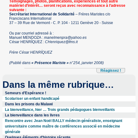
Témoignages, photos, planifications, expériences et tout autre
matériel d’intérêt… seront reçus avec reconnaissance à l’adresse
suivante :
Secrétariat International de Solidarité
– Frères Maristes c/o
Franciscans International
37 – 39 Rue de Vermont - C. P. 104 - 1211 Genève 20 - Suisse
Ou par courriel adressé à :
Manuel MENDOZA :
manelmenpra@yahoo.es
César HENRÍQUEZ :
CHenriquez@fms.it
Frère César HENRÍQUEZ
(Publié dans
« Présence Mariste »
n°254, janvier 2008)
Réagissez !
Dans la même rubrique…
Semeurs d’Espérance !
Scolariser un enfant handicapé
Dans les prisons du Malawi
La bienveillance, hier … Trois grands pédagogues bienveillants
La bienveillance dans les livres
Rencontre avec Jean Noël BALLY médecin généraliste, enseignant
universitaire comme maître de conférences associé en médecine
générale
Quelques éléments d’histoire récente