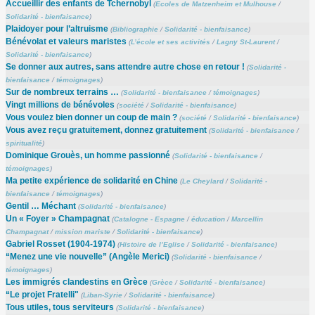
Accueillir des enfants de Tchernobyl
(
Ecoles de Matzenheim et Mulhouse
/
Solidarité - bienfaisance
)
Plaidoyer pour l’altruisme
(
Bibliographie
/
Solidarité - bienfaisance
)
Bénévolat et valeurs maristes
(
L’école et ses activités
/
Lagny St-Laurent
/
Solidarité - bienfaisance
)
Se donner aux autres, sans attendre autre chose en retour !
(
Solidarité -
bienfaisance
/
témoignages
)
Sur de nombreux terrains …
(
Solidarité - bienfaisance
/
témoignages
)
Vingt millions de bénévoles
(
société
/
Solidarité - bienfaisance
)
Vous voulez bien donner un coup de main ?
(
société
/
Solidarité - bienfaisance
)
Vous avez reçu gratuitement, donnez gratuitement
(
Solidarité - bienfaisance
/
spiritualité
)
Dominique Grouès, un homme passionné
(
Solidarité - bienfaisance
/
témoignages
)
Ma petite expérience de solidarité en Chine
(
Le Cheylard
/
Solidarité -
bienfaisance
/
témoignages
)
Gentil … Méchant
(
Solidarité - bienfaisance
)
Un « Foyer » Champagnat
(
Catalogne - Espagne
/
éducation
/
Marcellin
Champagnat
/
mission mariste
/
Solidarité - bienfaisance
)
Gabriel Rosset (1904-1974)
(
Histoire de l’Eglise
/
Solidarité - bienfaisance
)
“Menez une vie nouvelle” (Angèle Merici)
(
Solidarité - bienfaisance
/
témoignages
)
Les immigrés clandestins en Grèce
(
Grèce
/
Solidarité - bienfaisance
)
“Le projet Fratelli"
(
Liban-Syrie
/
Solidarité - bienfaisance
)
Tous utiles, tous serviteurs
(
Solidarité - bienfaisance
)