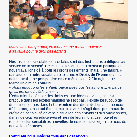
Marcellin Champagnat, en fondant une œuvre éducative
a travaillé pour le droit des enfants
Nos institutions scolaires et sociales sont des institutions publiques au
service de la société. De ce fait, elles ont une dimension politique et
nous travaillons déjà pour les droits des enfants, mais… ne faudrait-il
pas ajouter à notre vocabulaire le terme
« Droits de l’Homme »
, et à
notre travail, une perspective en ce même sens ? J’imagine que
Marcellin dirait aujourd’hui :
« Nous éduquons les enfants parce que nous les aimons… et parce
qu’ils ont droit à l’éducation. »
L’éducation basée sur des droits est une idée nouvelle, mais sa
pratique dans les écoles maristes ne l’est pas. Il existe beaucoup de
droits mentionnés dans la Convention des droits de l’enfant que nous
défendons, sans peut-être même le savoir. Il s’agit donc pour nous de
croître en sensibilité devant la situation des enfants et des adolescents,
dans nos œuvres éducatives et hors de leurs murs. Les nouvelles
réalités et les sensibilités nouvelles de notre temps exigent de nous de
nouvelles réponses.
Comment nous intégrer tous dans cet effort ?