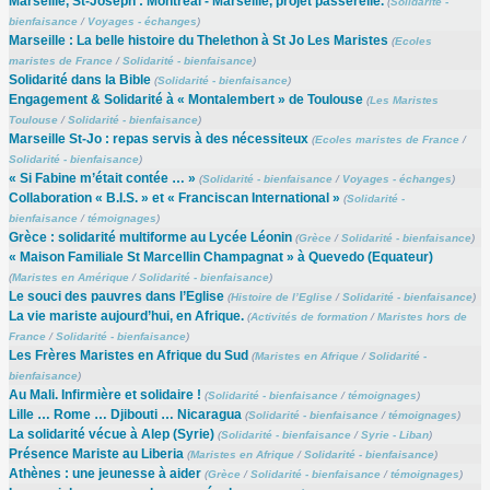
Marseille, St-Joseph : Montréal - Marseille, projet passerelle.
(
Solidarité -
bienfaisance
/
Voyages - échanges
)
Marseille : La belle histoire du Thelethon à St Jo Les Maristes
(
Ecoles
maristes de France
/
Solidarité - bienfaisance
)
Solidarité dans la Bible
(
Solidarité - bienfaisance
)
Engagement & Solidarité à « Montalembert » de Toulouse
(
Les Maristes
Toulouse
/
Solidarité - bienfaisance
)
Marseille St-Jo : repas servis à des nécessiteux
(
Ecoles maristes de France
/
Solidarité - bienfaisance
)
« Si Fabine m’était contée … »
(
Solidarité - bienfaisance
/
Voyages - échanges
)
Collaboration « B.I.S. » et « Franciscan International »
(
Solidarité -
bienfaisance
/
témoignages
)
Grèce : solidarité multiforme au Lycée Léonin
(
Grèce
/
Solidarité - bienfaisance
)
« Maison Familiale St Marcellin Champagnat » à Quevedo (Equateur)
(
Maristes en Amérique
/
Solidarité - bienfaisance
)
Le souci des pauvres dans l’Eglise
(
Histoire de l’Eglise
/
Solidarité - bienfaisance
)
La vie mariste aujourd’hui, en Afrique.
(
Activités de formation
/
Maristes hors de
France
/
Solidarité - bienfaisance
)
Les Frères Maristes en Afrique du Sud
(
Maristes en Afrique
/
Solidarité -
bienfaisance
)
Au Mali. Infirmière et solidaire !
(
Solidarité - bienfaisance
/
témoignages
)
Lille … Rome … Djibouti … Nicaragua
(
Solidarité - bienfaisance
/
témoignages
)
La solidarité vécue à Alep (Syrie)
(
Solidarité - bienfaisance
/
Syrie - Liban
)
Présence Mariste au Liberia
(
Maristes en Afrique
/
Solidarité - bienfaisance
)
Athènes : une jeunesse à aider
(
Grèce
/
Solidarité - bienfaisance
/
témoignages
)