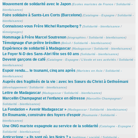
Mouvement de solidarité avec le Japon
(
Ecoles maristes de France
/
Solidarité -
bienfaisance
)
Foire solidaire à Sants-Les Corts (Barcelone)
(
Catalogne - Espagne
/
Solidarité -
bienfaisance
)
Connaissez-vous Frère Michel Rampelberg ?
(
Solidarité - bienfaisance
/
témoignages
)
Hommage à Frère Marcel Soutrenon
(
biographies
/
Solidarité - bienfaisance
)
Témoignage d’un prêtre brésilien
(
Brésil
/
Solidarité - bienfaisance
)
Expérience de solidarité à Madagascar
(
Madagascar
/
Solidarité - bienfaisance
)
Le Foyer N-D des Sans-Abri fête ses 60 ans
(
Solidarité - bienfaisance
)
Devenir garçons de café
(
Catalogne - Espagne
/
L’école et ses activités
/
Solidarité -
bienfaisance
)
Espoir rendu… le tsunami, cinq ans après
(
Maristes en Asie
/
Solidarité -
bienfaisance
)
Auprès des fragilisés de la vie : avec les Sœurs du Christ à Gethsémani
(
développement
/
Solidarité - bienfaisance
)
Lettre de Madagascar
(
Madagascar
/
Solidarité - bienfaisance
)
Marcellin Champagnat et l’enfance en détresse
(
Marcellin Champagnat
/
Solidarité - bienfaisance
)
La Fondation « Avenir Madagascar »
(
Madagascar
/
Solidarité - bienfaisance
)
En Roumanie, construire des foyers d’espoir
(
Roumanie
/
Solidarité -
bienfaisance
)
Une ONG mariste espagnole au service de la solidarité
(
Catalogne - Espagne
/
Solidarité - bienfaisance
)
Anticyclone : « Ils sont où, les Noirs ? »
(
politique
/
société
/
Solidarité -