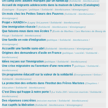
Un camp avec adultes marqués par un handicap
(
Solidarité - bienfaisance
)
Accueil de migrants adolescents dans la maison de Llinars (Catalogne)
(
Catalogne - Espagne
/
politique
/
Solidarité - bienfaisance
/
témoignages
)
Un mois chez les Petites Sœurs des Pauvres
(
Solidarité - bienfaisance
/
témoignages
)
Projet « HANDI-I »
(
Lagny St-Laurent
/
Solidarité - bienfaisance
)
Une immigration réussie !
(
Solidarité - bienfaisance
/
témoignages
)
Que faisons-nous dans nos écoles ?
(
Ecole de Marlhes
/
Les Maristes de Bourg de
Péage
/
Solidarité - bienfaisance
)
Une famille en voie d’intégration
(
politique
/
Solidarité - bienfaisance
/
témoignages
)
Accueillir une famille sans-abri
(
Solidarité - bienfaisance
/
témoignages
)
Origines des demandeurs d’asile en France
(
politique
/
société
/
Solidarité -
bienfaisance
)
Idées reçues sur l’immigration
(
politique
/
Solidarité - bienfaisance
)
Une crise migratoire ou l’aventure d’une rencontre ?
(
politique
/
Solidarité -
bienfaisance
)
Un programme éducatif sur la valeur de la solidarité
(
Enseignement
/
Grèce
/
Solidarité - bienfaisance
)
La protection des enfants dans l’Institut des Frères Maristes
(
Chapitres
/
éducation
/
Solidarité - bienfaisance
)
C’est Dieu qui frappe à notre porte !
(
La Valla 200
/
mission mariste
/
Solidarité -
bienfaisance
)
Des réponses concrètes
(
mission mariste
/
Solidarité - bienfaisance
)
Aux captifs la libération
(
Solidarité - bienfaisance
/
témoignages
)