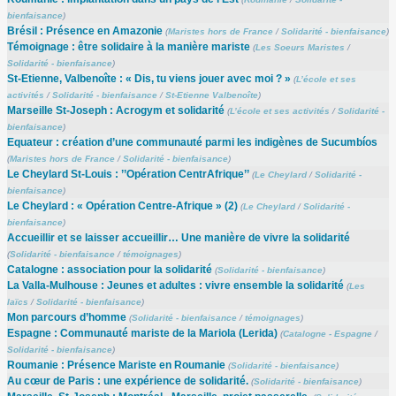
bienfaisance
)
Brésil : Présence en Amazonie
(
Maristes hors de France
/
Solidarité - bienfaisance
)
Témoignage : être solidaire à la manière mariste
(
Les Soeurs Maristes
/
Solidarité - bienfaisance
)
St-Etienne, Valbenoîte : « Dis, tu viens jouer avec moi ? »
(
L’école et ses
activités
/
Solidarité - bienfaisance
/
St-Etienne Valbenoîte
)
Marseille St-Joseph : Acrogym et solidarité
(
L’école et ses activités
/
Solidarité -
bienfaisance
)
Equateur : création d’une communauté parmi les indigènes de Sucumbíos
(
Maristes hors de France
/
Solidarité - bienfaisance
)
Le Cheylard St-Louis : ’’Opération CentrAfrique’’
(
Le Cheylard
/
Solidarité -
bienfaisance
)
Le Cheylard : « Opération Centre-Afrique » (2)
(
Le Cheylard
/
Solidarité -
bienfaisance
)
Accueillir et se laisser accueillir… Une manière de vivre la solidarité
(
Solidarité - bienfaisance
/
témoignages
)
Catalogne : association pour la solidarité
(
Solidarité - bienfaisance
)
La Valla-Mulhouse : Jeunes et adultes : vivre ensemble la solidarité
(
Les
laïcs
/
Solidarité - bienfaisance
)
Mon parcours d’homme
(
Solidarité - bienfaisance
/
témoignages
)
Espagne : Communauté mariste de la Mariola (Lerida)
(
Catalogne - Espagne
/
Solidarité - bienfaisance
)
Roumanie : Présence Mariste en Roumanie
(
Solidarité - bienfaisance
)
Au cœur de Paris : une expérience de solidarité.
(
Solidarité - bienfaisance
)