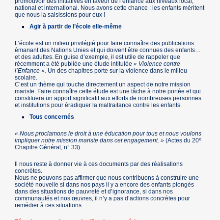
promouvoir des initiatives en faveur de l’enfance aux niveaux local,
national et international. Nous avons cette chance : les enfants méritent
que nous la saisissions pour eux !
Agir à partir de l’école elle-même
L’école est un milieu privilégié pour faire connaître des publications
émanant des Nations Unies et qui doivent être connues des enfants…
et des adultes. En guise d’exemple, il est utile de rappeler que
récemment a été publiée une étude intitulée
« Violence contre
l’Enfance ».
Un des chapitres porte sur la violence dans le milieu
scolaire.
C’est un thème qui touche directement un aspect de notre mission
mariste. Faire connaître cette étude est une tâche à notre portée et qui
constituera un apport significatif aux efforts de nombreuses personnes
et institutions pour éradiquer la maltraitance contre les enfants.
Tous concernés
« Nous proclamons le droit à une éducation pour tous et nous voulons
e
impliquer notre mission mariste dans cet engagement. »
(Actes du 20
Chapitre Général, n° 33).
Il nous reste à donner vie à ces documents par des réalisations
concrètes.
Nous ne pouvons pas affirmer que nous contribuons à construire une
société nouvelle si dans nos pays il y a encore des enfants plongés
dans des situations de pauvreté et d’ignorance, si dans nos
communautés et nos œuvres, il n’y a pas d’actions concrètes pour
remédier à ces situations.