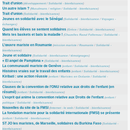
Trait d’union
(
développement
/
Solidarité - bienfaisance
)
Un autre islam ?
(
Musulmans
/
religion
/
Solidarité - bienfaisance
)
Trait d’union
(
Solidarité - bienfaisance
)
Jeunes en solidarité avec le Sénégal
(
Solidarité - bienfaisance
/
Voyages -
échanges
)
Quand les élèves se sentent solidaires
(
Grèce
/
Solidarité - bienfaisance
)
Mets tes baskets et bats la maladie !
(
Chazelles Raoul Follereau
/
Solidarité -
bienfaisance
)
L’œuvre mariste en Roumanie
(
mission mariste
/
Roumanie
/
Solidarité -
bienfaisance
)
Jeune et solidaire
(
Solidarité - bienfaisance
/
témoignages
)
« El angel de Pamplona »
(
Solidarité - bienfaisance
)
La communauté mariste de Genève
(
enfant
/
Solidarité - bienfaisance
)
Histoires vraies sur le travail des enfants
(
enfant
/
Solidarité - bienfaisance
)
Kiribati : une action réussie
(
enfant
/
Maristes en Océanie
/
Solidarité -
bienfaisance
)
Clauses de la convention de l’ONU relative aux droits de l’enfant (en
résumé)
(
enfant
/
Solidarité - bienfaisance
)
L’esprit qui anime la convention relative aux Droits de l’enfant
(
enfant
/
politique
/
Solidarité - bienfaisance
)
Nouvelles du site de la FMSI
(
Internet - le web
/
Solidarité - bienfaisance
)
La fondation mariste pour la solidarité internationale (FMSI) se présente
(
enfant
/
Solidarité - bienfaisance
)
ST JO les maristes, de Marseille, solidaires du Burkina Faso
(
Solidarité -
bienfaisance
)