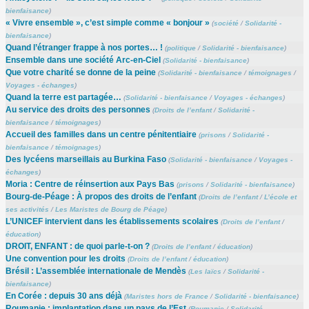
bienfaisance
)
« Vivre ensemble », c’est simple comme « bonjour »
(
société
/
Solidarité -
bienfaisance
)
Quand l’étranger frappe à nos portes… !
(
politique
/
Solidarité - bienfaisance
)
Ensemble dans une société Arc-en-Ciel
(
Solidarité - bienfaisance
)
Que votre charité se donne de la peine
(
Solidarité - bienfaisance
/
témoignages
/
Voyages - échanges
)
Quand la terre est partagée…
(
Solidarité - bienfaisance
/
Voyages - échanges
)
Au service des droits des personnes
(
Droits de l’enfant
/
Solidarité -
bienfaisance
/
témoignages
)
Accueil des familles dans un centre pénitentiaire
(
prisons
/
Solidarité -
bienfaisance
/
témoignages
)
Des lycéens marseillais au Burkina Faso
(
Solidarité - bienfaisance
/
Voyages -
échanges
)
Moria : Centre de réinsertion aux Pays Bas
(
prisons
/
Solidarité - bienfaisance
)
Bourg-de-Péage : À propos des droits de l’enfant
(
Droits de l’enfant
/
L’école et
ses activités
/
Les Maristes de Bourg de Péage
)
L’UNICEF intervient dans les établissements scolaires
(
Droits de l’enfant
/
éducation
)
DROIT, ENFANT : de quoi parle-t-on ?
(
Droits de l’enfant
/
éducation
)
Une convention pour les droits
(
Droits de l’enfant
/
éducation
)
Brésil : L’assemblée internationale de Mendès
(
Les laïcs
/
Solidarité -
bienfaisance
)
En Corée : depuis 30 ans déjà
(
Maristes hors de France
/
Solidarité - bienfaisance
)
Roumanie : implantation dans un pays de l’Est
(
Roumanie
/
Solidarité -