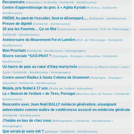
Reconstruire
(
éducation
/
la famille
/
Solidarité - bienfaisance
)
Centre d’apprentissage du grec à « Aghia Kyriaki »
(
Grèce
/
Solidarité -
bienfaisance
)
FRÈRE Au pied de l’escalier, Seul et désemparé,…
(
Solidarité - bienfaisance
)
Preuve de dignité
(
Solidarité - bienfaisance
)
30 ans les Fourmis… Ça se fête !
(
animations - mouvements
/
N.D. de l’Hermitage
/
Solidarité - bienfaisance
)
Anniversaire du Mouvement Foi et Lumière
(
N.D. de l’Hermitage
/
Solidarité -
bienfaisance
)
Mon Prochain
(
Solidarité - bienfaisance
/
témoignages
)
Œuvre sociale “SAÓ-PRAT ?
(
Catalogne - Espagne
/
éducation
/
Solidarité -
bienfaisance
)
Un havre de paix au cœur d’Alep martyrisée
(
Chrétiens au Moyen Orient
/
Liban-
Syrie
/
Solidarité - bienfaisance
/
témoignages
)
Centre ouvert Rialles à Santa Coloma de Gramenet
(
Catalogne - Espagne
/
éducation
/
Solidarité - bienfaisance
)
Malala, prix Nobel à 17 ans
(
Droits de l’enfant
/
éducation
)
La « Maison de l’enfant » de Tires, Portugal
(
Maristes hors de France
/
Solidarité -
bienfaisance
)
Rencontre avec Jean Noël BALLY médecin généraliste, enseignant
universitaire comme maître de conférences associé en médecine générale
(
Solidarité - bienfaisance
)
J’habite en bas de chez vous
(
Bibliographie
/
Solidarité - bienfaisance
/
témoignages
)
Que serais-je sans toit ?
(
politique
/
Solidarité - bienfaisance
)