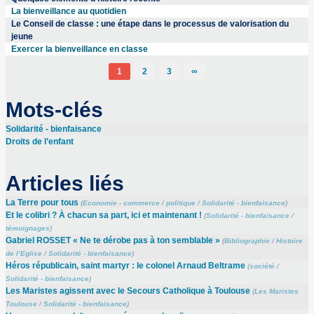
La bienveillance au quotidien
Le Conseil de classe : une étape dans le processus de valorisation du
jeune
Exercer la bienveillance en classe
1
2
3
∞
Mots-clés
Solidarité - bienfaisance
Droits de l’enfant
Articles liés
La Terre pour tous
(
Economie - commerce
/
politique
/
Solidarité - bienfaisance
)
Et le colibri ? À chacun sa part, ici et maintenant !
(
Solidarité - bienfaisance
/
témoignages
)
Gabriel ROSSET « Ne te dérobe pas à ton semblable »
(
Bibliographie
/
Histoire
de l’Eglise
/
Solidarité - bienfaisance
)
Héros républicain, saint martyr : le colonel Arnaud Beltrame
(
société
/
Solidarité - bienfaisance
)
Les Maristes agissent avec le Secours Catholique à Toulouse
(
Les Maristes
Toulouse
/
Solidarité - bienfaisance
)