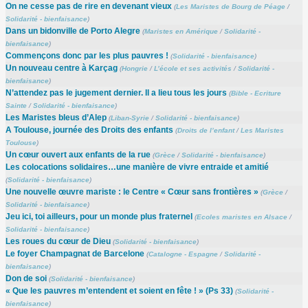
On ne cesse pas de rire en devenant vieux
(
Les Maristes de Bourg de Péage
/
Solidarité - bienfaisance
)
Dans un bidonville de Porto Alegre
(
Maristes en Amérique
/
Solidarité -
bienfaisance
)
Commençons donc par les plus pauvres !
(
Solidarité - bienfaisance
)
Un nouveau centre à Karçag
(
Hongrie
/
L’école et ses activités
/
Solidarité -
bienfaisance
)
N’attendez pas le jugement dernier. Il a lieu tous les jours
(
Bible - Ecriture
Sainte
/
Solidarité - bienfaisance
)
Les Maristes bleus d’Alep
(
Liban-Syrie
/
Solidarité - bienfaisance
)
A Toulouse, journée des Droits des enfants
(
Droits de l’enfant
/
Les Maristes
Toulouse
)
Un cœur ouvert aux enfants de la rue
(
Grèce
/
Solidarité - bienfaisance
)
Les colocations solidaires…une manière de vivre entraide et amitié
(
Solidarité - bienfaisance
)
Une nouvelle œuvre mariste : le Centre « Cœur sans frontières »
(
Grèce
/
Solidarité - bienfaisance
)
Jeu ici, toi ailleurs, pour un monde plus fraternel
(
Ecoles maristes en Alsace
/
Solidarité - bienfaisance
)
Les roues du cœur de Dieu
(
Solidarité - bienfaisance
)
Le foyer Champagnat de Barcelone
(
Catalogne - Espagne
/
Solidarité -
bienfaisance
)
Don de soi
(
Solidarité - bienfaisance
)
« Que les pauvres m’entendent et soient en fête ! » (Ps 33)
(
Solidarité -
bienfaisance
)