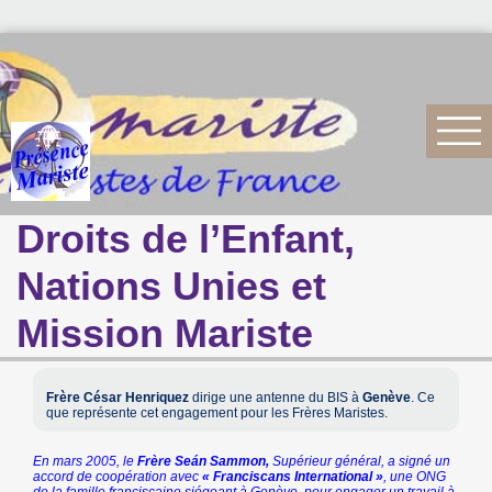
Droits de l’Enfant,
Nations Unies et
Mission Mariste
Frère César Henriquez
dirige une antenne du BIS à
Genève
. Ce
que représente cet engagement pour les Frères Maristes.
En mars 2005, le
Frère Seán Sammon,
Supérieur général, a signé un
accord de coopération avec
« Franciscans International »
, une ONG