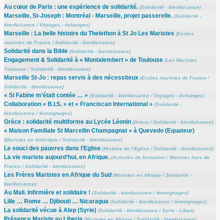
Au cœur de Paris : une expérience de solidarité.
(
Solidarité - bienfaisance
)
Marseille, St-Joseph : Montréal - Marseille, projet passerelle.
(
Solidarité -
bienfaisance
/
Voyages - échanges
)
Marseille : La belle histoire du Thelethon à St Jo Les Maristes
(
Ecoles
maristes de France
/
Solidarité - bienfaisance
)
Solidarité dans la Bible
(
Solidarité - bienfaisance
)
Engagement & Solidarité à « Montalembert » de Toulouse
(
Les Maristes
Toulouse
/
Solidarité - bienfaisance
)
Marseille St-Jo : repas servis à des nécessiteux
(
Ecoles maristes de France
/
Solidarité - bienfaisance
)
« Si Fabine m’était contée … »
(
Solidarité - bienfaisance
/
Voyages - échanges
)
Collaboration « B.I.S. » et « Franciscan International »
(
Solidarité -
bienfaisance
/
témoignages
)
Grèce : solidarité multiforme au Lycée Léonin
(
Grèce
/
Solidarité - bienfaisance
)
« Maison Familiale St Marcellin Champagnat » à Quevedo (Equateur)
(
Maristes en Amérique
/
Solidarité - bienfaisance
)
Le souci des pauvres dans l’Eglise
(
Histoire de l’Eglise
/
Solidarité - bienfaisance
)
La vie mariste aujourd’hui, en Afrique.
(
Activités de formation
/
Maristes hors de
France
/
Solidarité - bienfaisance
)
Les Frères Maristes en Afrique du Sud
(
Maristes en Afrique
/
Solidarité -
bienfaisance
)
Au Mali. Infirmière et solidaire !
(
Solidarité - bienfaisance
/
témoignages
)
Lille … Rome … Djibouti … Nicaragua
(
Solidarité - bienfaisance
/
témoignages
)
La solidarité vécue à Alep (Syrie)
(
Solidarité - bienfaisance
/
Syrie - Liban
)
Présence Mariste au Liberia
(
Maristes en Afrique
/
Solidarité - bienfaisance
)