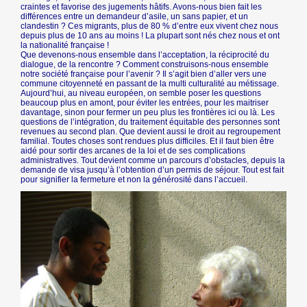
craintes et favorise des jugements hâtifs. Avons-nous bien fait les
différences entre un demandeur d’asile, un sans papier, et un
clandestin ? Ces migrants, plus de 80 % d’entre eux vivent chez nous
depuis plus de 10 ans au moins ! La plupart sont nés chez nous et ont
la nationalité française !
Que devenons-nous ensemble dans l’acceptation, la réciprocité du
dialogue, de la rencontre ? Comment construisons-nous ensemble
notre société française pour l’avenir ? Il s’agit bien d’aller vers une
commune citoyenneté en passant de la multi culturalité au métissage.
Aujourd’hui, au niveau européen, on semble poser les questions
beaucoup plus en amont, pour éviter les entrées, pour les maitriser
davantage, sinon pour fermer un peu plus les frontières ici ou là. Les
questions de l’intégration, du traitement équitable des personnes sont
revenues au second plan. Que devient aussi le droit au regroupement
familial. Toutes choses sont rendues plus difficiles. Et il faut bien être
aidé pour sortir des arcanes de la loi et de ses complications
administratives. Tout devient comme un parcours d’obstacles, depuis la
demande de visa jusqu’à l’obtention d’un permis de séjour. Tout est fait
pour signifier la fermeture et non la générosité dans l’accueil.