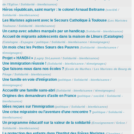
de l’Eglise
/
Solidarité - bienfaisance
)
Héros républicain, saint martyr : le colonel Arnaud Beltrame
(
société
/
Solidarité - bienfaisance
)
Les Maristes agissent avec le Secours Catholique à Toulouse
(
Les Maristes
Toulouse
/
Solidarité - bienfaisance
)
Un camp avec adultes marqués par un handicap
(
Solidarité - bienfaisance
)
Accueil de migrants adolescents dans la maison de Llinars (Catalogne)
(
Catalogne - Espagne
/
politique
/
Solidarité - bienfaisance
/
témoignages
)
Un mois chez les Petites Sœurs des Pauvres
(
Solidarité - bienfaisance
/
témoignages
)
Projet « HANDI-I »
(
Lagny St-Laurent
/
Solidarité - bienfaisance
)
Une immigration réussie !
(
Solidarité - bienfaisance
/
témoignages
)
Que faisons-nous dans nos écoles ?
(
Ecole de Marlhes
/
Les Maristes de Bourg de
Péage
/
Solidarité - bienfaisance
)
Une famille en voie d’intégration
(
politique
/
Solidarité - bienfaisance
/
témoignages
)
Accueillir une famille sans-abri
(
Solidarité - bienfaisance
/
témoignages
)
Origines des demandeurs d’asile en France
(
politique
/
société
/
Solidarité -
bienfaisance
)
Idées reçues sur l’immigration
(
politique
/
Solidarité - bienfaisance
)
Une crise migratoire ou l’aventure d’une rencontre ?
(
politique
/
Solidarité -
bienfaisance
)
Un programme éducatif sur la valeur de la solidarité
(
Enseignement
/
Grèce
/
Solidarité - bienfaisance
)
La protection des enfants dans l’Institut des Frères Maristes
(
Chapitres
/