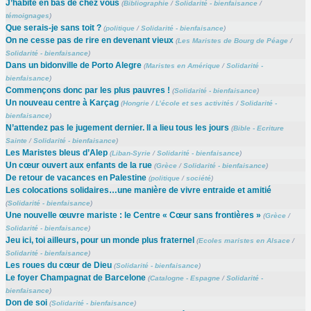
J’habite en bas de chez vous
(
Bibliographie
/
Solidarité - bienfaisance
/
témoignages
)
Que serais-je sans toit ?
(
politique
/
Solidarité - bienfaisance
)
On ne cesse pas de rire en devenant vieux
(
Les Maristes de Bourg de Péage
/
Solidarité - bienfaisance
)
Dans un bidonville de Porto Alegre
(
Maristes en Amérique
/
Solidarité -
bienfaisance
)
Commençons donc par les plus pauvres !
(
Solidarité - bienfaisance
)
Un nouveau centre à Karçag
(
Hongrie
/
L’école et ses activités
/
Solidarité -
bienfaisance
)
N’attendez pas le jugement dernier. Il a lieu tous les jours
(
Bible - Ecriture
Sainte
/
Solidarité - bienfaisance
)
Les Maristes bleus d’Alep
(
Liban-Syrie
/
Solidarité - bienfaisance
)
Un cœur ouvert aux enfants de la rue
(
Grèce
/
Solidarité - bienfaisance
)
De retour de vacances en Palestine
(
politique
/
société
)
Les colocations solidaires…une manière de vivre entraide et amitié
(
Solidarité - bienfaisance
)
Une nouvelle œuvre mariste : le Centre « Cœur sans frontières »
(
Grèce
/
Solidarité - bienfaisance
)
Jeu ici, toi ailleurs, pour un monde plus fraternel
(
Ecoles maristes en Alsace
/
Solidarité - bienfaisance
)
Les roues du cœur de Dieu
(
Solidarité - bienfaisance
)
Le foyer Champagnat de Barcelone
(
Catalogne - Espagne
/
Solidarité -
bienfaisance
)
Don de soi
(
Solidarité - bienfaisance
)