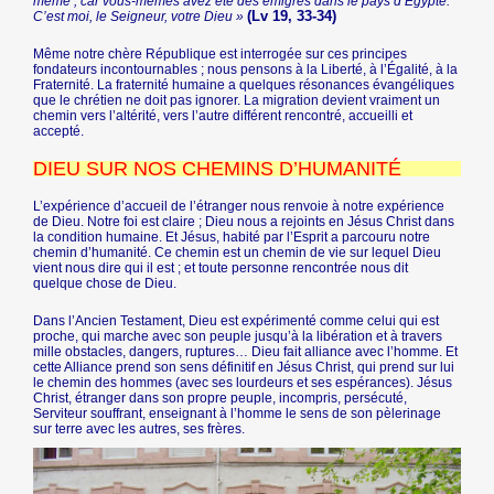
même ; car vous-mêmes avez été des émigrés dans le pays d’Égypte.
(Lv 19, 33-34)
C’est moi, le Seigneur, votre Dieu »
Même notre chère République est interrogée sur ces principes
fondateurs incontournables ; nous pensons à la Liberté, à l’Égalité, à la
Fraternité. La fraternité humaine a quelques résonances évangéliques
que le chrétien ne doit pas ignorer. La migration devient vraiment un
chemin vers l’altérité, vers l’autre différent rencontré, accueilli et
accepté.
DIEU SUR NOS CHEMINS D’HUMANITÉ
L’expérience d’accueil de l’étranger nous renvoie à notre expérience
de Dieu. Notre foi est claire ; Dieu nous a rejoints en Jésus Christ dans
la condition humaine. Et Jésus, habité par l’Esprit a parcouru notre
chemin d’humanité. Ce chemin est un chemin de vie sur lequel Dieu
vient nous dire qui il est ; et toute personne rencontrée nous dit
quelque chose de Dieu.
Dans l’Ancien Testament, Dieu est expérimenté comme celui qui est
proche, qui marche avec son peuple jusqu’à la libération et à travers
mille obstacles, dangers, ruptures… Dieu fait alliance avec l’homme. Et
cette Alliance prend son sens définitif en Jésus Christ, qui prend sur lui
le chemin des hommes (avec ses lourdeurs et ses espérances). Jésus
Christ, étranger dans son propre peuple, incompris, persécuté,
Serviteur souffrant, enseignant à l’homme le sens de son pèlerinage
sur terre avec les autres, ses frères.