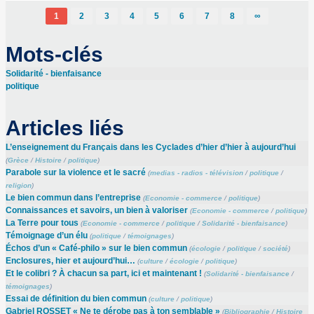
1
2
3
4
5
6
7
8
∞
Mots-clés
Solidarité - bienfaisance
politique
Articles liés
L’enseignement du Français dans les Cyclades d’hier d’hier à aujourd’hui
(
Grèce
/
Histoire
/
politique
)
Parabole sur la violence et le sacré
(
medias - radios - télévision
/
politique
/
religion
)
Le bien commun dans l’entreprise
(
Economie - commerce
/
politique
)
Connaissances et savoirs, un bien à valoriser
(
Economie - commerce
/
politique
)
La Terre pour tous
(
Economie - commerce
/
politique
/
Solidarité - bienfaisance
)
Témoignage d’un élu
(
politique
/
témoignages
)
Échos d’un « Café-philo » sur le bien commun
(
écologie
/
politique
/
société
)
Enclosures, hier et aujourd’hui…
(
culture
/
écologie
/
politique
)
Et le colibri ? À chacun sa part, ici et maintenant !
(
Solidarité - bienfaisance
/
témoignages
)
Essai de définition du bien commun
(
culture
/
politique
)
Gabriel ROSSET « Ne te dérobe pas à ton semblable »
(
Bibliographie
/
Histoire