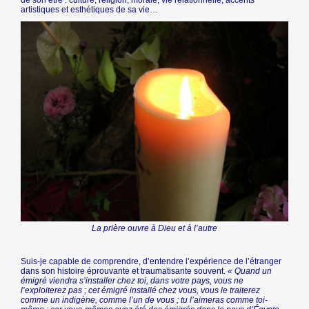
artistiques et esthétiques de sa vie…
La prière ouvre à Dieu et à l’autre
Suis-je capable de comprendre, d’entendre l’expérience de l’étranger
dans son histoire éprouvante et traumatisante souvent.
« Quand un
émigré viendra s’installer chez toi, dans votre pays, vous ne
l’exploiterez pas ; cet émigré installé chez vous, vous le traiterez
comme un indigène, comme l’un de vous ; tu l’aimeras comme toi-