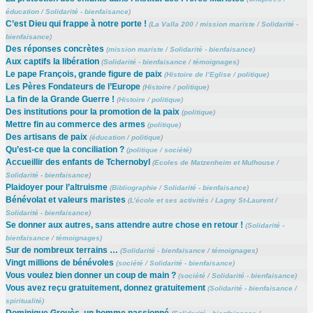
éducation
/
Solidarité - bienfaisance
)
C’est Dieu qui frappe à notre porte !
(
La Valla 200
/
mission mariste
/
Solidarité -
bienfaisance
)
Des réponses concrètes
(
mission mariste
/
Solidarité - bienfaisance
)
Aux captifs la libération
(
Solidarité - bienfaisance
/
témoignages
)
Le pape François, grande figure de paix
(
Histoire de l’Eglise
/
politique
)
Les Pères Fondateurs de l’Europe
(
Histoire
/
politique
)
La fin de la Grande Guerre !
(
Histoire
/
politique
)
Des institutions pour la promotion de la paix
(
politique
)
Mettre fin au commerce des armes
(
politique
)
Des artisans de paix
(
éducation
/
politique
)
Qu’est-ce que la conciliation ?
(
politique
/
société
)
Accueillir des enfants de Tchernobyl
(
Ecoles de Matzenheim et Mulhouse
/
Solidarité - bienfaisance
)
Plaidoyer pour l’altruisme
(
Bibliographie
/
Solidarité - bienfaisance
)
Bénévolat et valeurs maristes
(
L’école et ses activités
/
Lagny St-Laurent
/
Solidarité - bienfaisance
)
Se donner aux autres, sans attendre autre chose en retour !
(
Solidarité -
bienfaisance
/
témoignages
)
Sur de nombreux terrains …
(
Solidarité - bienfaisance
/
témoignages
)
Vingt millions de bénévoles
(
société
/
Solidarité - bienfaisance
)
Vous voulez bien donner un coup de main ?
(
société
/
Solidarité - bienfaisance
)
Vous avez reçu gratuitement, donnez gratuitement
(
Solidarité - bienfaisance
/
spiritualité
)