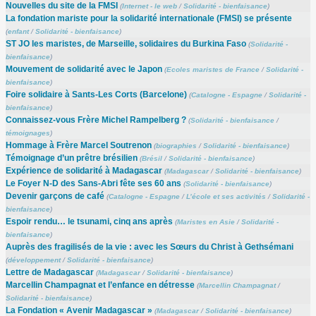
Nouvelles du site de la FMSI
(
Internet - le web
/
Solidarité - bienfaisance
)
La fondation mariste pour la solidarité internationale (FMSI) se présente
(
enfant
/
Solidarité - bienfaisance
)
ST JO les maristes, de Marseille, solidaires du Burkina Faso
(
Solidarité -
bienfaisance
)
Mouvement de solidarité avec le Japon
(
Ecoles maristes de France
/
Solidarité -
bienfaisance
)
Foire solidaire à Sants-Les Corts (Barcelone)
(
Catalogne - Espagne
/
Solidarité -
bienfaisance
)
Connaissez-vous Frère Michel Rampelberg ?
(
Solidarité - bienfaisance
/
témoignages
)
Hommage à Frère Marcel Soutrenon
(
biographies
/
Solidarité - bienfaisance
)
Témoignage d’un prêtre brésilien
(
Brésil
/
Solidarité - bienfaisance
)
Expérience de solidarité à Madagascar
(
Madagascar
/
Solidarité - bienfaisance
)
Le Foyer N-D des Sans-Abri fête ses 60 ans
(
Solidarité - bienfaisance
)
Devenir garçons de café
(
Catalogne - Espagne
/
L’école et ses activités
/
Solidarité -
bienfaisance
)
Espoir rendu… le tsunami, cinq ans après
(
Maristes en Asie
/
Solidarité -
bienfaisance
)
Auprès des fragilisés de la vie : avec les Sœurs du Christ à Gethsémani
(
développement
/
Solidarité - bienfaisance
)
Lettre de Madagascar
(
Madagascar
/
Solidarité - bienfaisance
)
Marcellin Champagnat et l’enfance en détresse
(
Marcellin Champagnat
/
Solidarité - bienfaisance
)
La Fondation « Avenir Madagascar »
(
Madagascar
/
Solidarité - bienfaisance
)