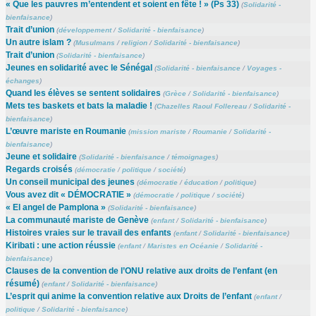
« Que les pauvres m’entendent et soient en fête ! » (Ps 33)
(
Solidarité -
bienfaisance
)
Trait d’union
(
développement
/
Solidarité - bienfaisance
)
Un autre islam ?
(
Musulmans
/
religion
/
Solidarité - bienfaisance
)
Trait d’union
(
Solidarité - bienfaisance
)
Jeunes en solidarité avec le Sénégal
(
Solidarité - bienfaisance
/
Voyages -
échanges
)
Quand les élèves se sentent solidaires
(
Grèce
/
Solidarité - bienfaisance
)
Mets tes baskets et bats la maladie !
(
Chazelles Raoul Follereau
/
Solidarité -
bienfaisance
)
L’œuvre mariste en Roumanie
(
mission mariste
/
Roumanie
/
Solidarité -
bienfaisance
)
Jeune et solidaire
(
Solidarité - bienfaisance
/
témoignages
)
Regards croisés
(
démocratie
/
politique
/
société
)
Un conseil municipal des jeunes
(
démocratie
/
éducation
/
politique
)
Vous avez dit « DÉMOCRATIE »
(
démocratie
/
politique
/
société
)
« El angel de Pamplona »
(
Solidarité - bienfaisance
)
La communauté mariste de Genève
(
enfant
/
Solidarité - bienfaisance
)
Histoires vraies sur le travail des enfants
(
enfant
/
Solidarité - bienfaisance
)
Kiribati : une action réussie
(
enfant
/
Maristes en Océanie
/
Solidarité -
bienfaisance
)
Clauses de la convention de l’ONU relative aux droits de l’enfant (en
résumé)
(
enfant
/
Solidarité - bienfaisance
)
L’esprit qui anime la convention relative aux Droits de l’enfant
(
enfant
/
politique
/
Solidarité - bienfaisance
)