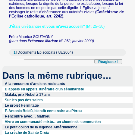
extrêmes, lorsque la dignité de la personne est bafouée, lorsque la loi
des hommes ne respecte pas cette dignité. L’Église va jusqu’à
(Catéchisme de
envisager le refus d’obéissance aux autorités civiles
l’Église catholique, art. 2242)
.
(Mt 25–38)
J’étais un étranger et vous m’avez accueilli"
Frère Maurice GOUTAGNY
(paru dans
Présence Mariste
N° 258, janvier 2009)
[
1
]
Documents Episcopats (7/8/2004)
Réagissez !
Dans la même rubrique…
A la rencontre d’anciens résistants
D’appels en appels, itinéraire d’un séminariste
Malala, prix Nobel à 17 ans
Sur les pas des saints
Le projet Hermitage
F. Antonio Boldú, bientôt centenaire au Pérou
Rencontre avec… Mathieu
Vivre en communauté mixte…un chemin de communion
Le petit colibri de la légende Amérindienne
La crèche de Sainte Croix