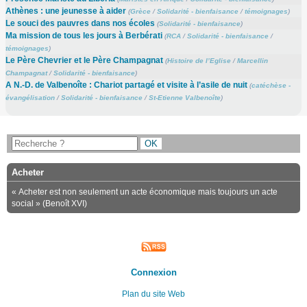
Athènes : une jeunesse à aider
(
Grèce
/
Solidarité - bienfaisance
/
témoignages
)
Le souci des pauvres dans nos écoles
(
Solidarité - bienfaisance
)
Ma mission de tous les jours à Berbérati
(
RCA
/
Solidarité - bienfaisance
/
témoignages
)
Le Père Chevrier et le Père Champagnat
(
Histoire de l’Eglise
/
Marcellin
Champagnat
/
Solidarité - bienfaisance
)
A N.-D. de Valbenoîte : Chariot partagé et visite à l’asile de nuit
(
catéchèse -
évangélisation
/
Solidarité - bienfaisance
/
St-Etienne Valbenoîte
)
Acheter
« Acheter est non seulement un acte économique mais toujours un acte
social » (Benoît XVI)
Connexion
Plan du site Web