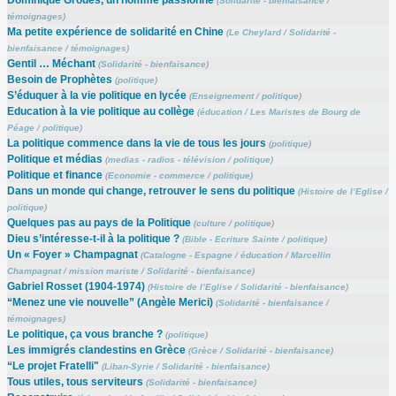
Dominique Grouès, un homme passionné
(
Solidarité - bienfaisance
/
témoignages
)
Ma petite expérience de solidarité en Chine
(
Le Cheylard
/
Solidarité -
bienfaisance
/
témoignages
)
Gentil … Méchant
(
Solidarité - bienfaisance
)
Besoin de Prophètes
(
politique
)
S’éduquer à la vie politique en lycée
(
Enseignement
/
politique
)
Education à la vie politique au collège
(
éducation
/
Les Maristes de Bourg de
Péage
/
politique
)
La politique commence dans la vie de tous les jours
(
politique
)
Politique et médias
(
medias - radios - télévision
/
politique
)
Politique et finance
(
Economie - commerce
/
politique
)
Dans un monde qui change, retrouver le sens du politique
(
Histoire de l’Eglise
/
politique
)
Quelques pas au pays de la Politique
(
culture
/
politique
)
Dieu s’intéresse-t-il à la politique ?
(
Bible - Ecriture Sainte
/
politique
)
Un « Foyer » Champagnat
(
Catalogne - Espagne
/
éducation
/
Marcellin
Champagnat
/
mission mariste
/
Solidarité - bienfaisance
)
Gabriel Rosset (1904-1974)
(
Histoire de l’Eglise
/
Solidarité - bienfaisance
)
“Menez une vie nouvelle” (Angèle Merici)
(
Solidarité - bienfaisance
/
témoignages
)
Le politique, ça vous branche ?
(
politique
)
Les immigrés clandestins en Grèce
(
Grèce
/
Solidarité - bienfaisance
)
“Le projet Fratelli"
(
Liban-Syrie
/
Solidarité - bienfaisance
)
Tous utiles, tous serviteurs
(
Solidarité - bienfaisance
)