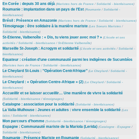
En Corée : depuis 30 ans déjà
(
Maristes hors de France
/
Solidarité - bienfaisance
)
Roumanie : implantation dans un pays de l’Est
(
Roumanie
/
Solidarité -
bienfaisance
)
Brésil : Présence en Amazonie
(
Maristes hors de France
/
Solidarité - bienfaisance
)
Témoignage : être solidaire à la manière mariste
(
Les Soeurs Maristes
/
Solidarité - bienfaisance
)
St-Etienne, Valbenoîte : « Dis, tu viens jouer avec moi ? »
(
L’école et ses
activités
/
Solidarité - bienfaisance
/
St-Etienne Valbenoîte
)
Marseille St-Joseph : Acrogym et solidarité
(
L’école et ses activités
/
Solidarité -
bienfaisance
)
Equateur : création d’une communauté parmi les indigènes de Sucumbíos
(
Maristes hors de France
/
Solidarité - bienfaisance
)
Le Cheylard St-Louis : ’’Opération CentrAfrique’’
(
Le Cheylard
/
Solidarité -
bienfaisance
)
Le Cheylard : « Opération Centre-Afrique » (2)
(
Le Cheylard
/
Solidarité -
bienfaisance
)
Accueillir et se laisser accueillir… Une manière de vivre la solidarité
(
Solidarité - bienfaisance
/
témoignages
)
Catalogne : association pour la solidarité
(
Solidarité - bienfaisance
)
La Valla-Mulhouse : Jeunes et adultes : vivre ensemble la solidarité
(
Les
laïcs
/
Solidarité - bienfaisance
)
Mon parcours d’homme
(
Solidarité - bienfaisance
/
témoignages
)
Espagne : Communauté mariste de la Mariola (Lerida)
(
Catalogne - Espagne
/
Solidarité - bienfaisance
)
Roumanie : Présence Mariste en Roumanie
(
Solidarité - bienfaisance
)