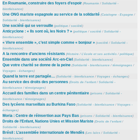
En Roumanie, construire des foyers d’espoir
(
Roumanie
/
Solidarité -
bienfaisance
)
Une ONG mariste espagnole au service de la solidarité
(
Catalogne - Espagne
/
Solidarité - bienfaisance
)
Une société qui se verrouille
(
politique
/
société
)
Anticyclone : « Ils sont où, les Noirs ? »
(
politique
/
société
/
Solidarité -
bienfaisance
)
« Vivre ensemble », c’est simple comme « bonjour »
(
société
/
Solidarité -
bienfaisance
)
A la rencontre d’anciens résistants
(
Histoire
/
L’école et ses activités
/
politique
)
Ensemble dans une société Arc-en-Ciel
(
Solidarité - bienfaisance
)
Que votre charité se donne de la peine
(
Solidarité - bienfaisance
/
témoignages
/
Voyages - échanges
)
Quand la terre est partagée…
(
Solidarité - bienfaisance
/
Voyages - échanges
)
Au service des droits des personnes
(
Droits de l’enfant
/
Solidarité -
bienfaisance
/
témoignages
)
Accueil des familles dans un centre pénitentiaire
(
prisons
/
Solidarité -
bienfaisance
/
témoignages
)
Des lycéens marseillais au Burkina Faso
(
Solidarité - bienfaisance
/
Voyages -
échanges
)
Moria : Centre de réinsertion aux Pays Bas
(
prisons
/
Solidarité - bienfaisance
)
Droits de l’Enfant, Nations Unies et Mission Mariste
(
Droits de l’enfant
/
Solidarité - bienfaisance
)
Brésil : L’assemblée internationale de Mendès
(
Les laïcs
/
Solidarité -
bienfaisance
)