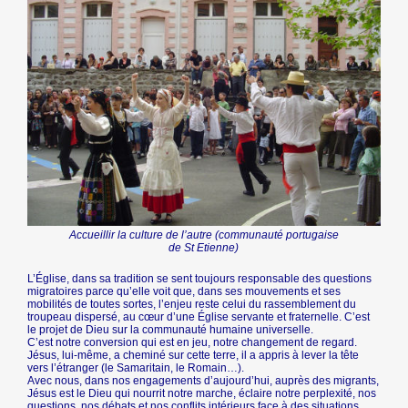
Accueillir la culture de l’autre (communauté portugaise
de St Etienne)
L’Église, dans sa tradition se sent toujours responsable des questions
migratoires parce qu’elle voit que, dans ses mouvements et ses
mobilités de toutes sortes, l’enjeu reste celui du rassemblement du
troupeau dispersé, au cœur d’une Église servante et fraternelle. C’est
le projet de Dieu sur la communauté humaine universelle.
C’est notre conversion qui est en jeu, notre changement de regard.
Jésus, lui-même, a cheminé sur cette terre, il a appris à lever la tête
vers l’étranger (le Samaritain, le Romain…).
Avec nous, dans nos engagements d’aujourd’hui, auprès des migrants,
Jésus est le Dieu qui nourrit notre marche, éclaire notre perplexité, nos
questions, nos débats et nos conflits intérieurs face à des situations