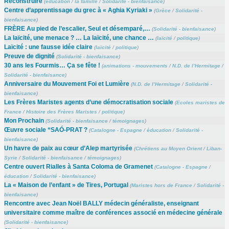
Reconstruire
(
éducation
/
la famille
/
Solidarité - bienfaisance
)
Centre d’apprentissage du grec à « Aghia Kyriaki »
(
Grèce
/
Solidarité -
bienfaisance
)
FRÈRE Au pied de l’escalier, Seul et désemparé,…
(
Solidarité - bienfaisance
)
La laïcité, une menace ? … La laïcité, une chance …
(
laïcité
/
politique
)
Laïcité : une fausse idée claire
(
laïcité
/
politique
)
Preuve de dignité
(
Solidarité - bienfaisance
)
30 ans les Fourmis… Ça se fête !
(
animations - mouvements
/
N.D. de l’Hermitage
/
Solidarité - bienfaisance
)
Anniversaire du Mouvement Foi et Lumière
(
N.D. de l’Hermitage
/
Solidarité -
bienfaisance
)
Les Frères Maristes agents d’une démocratisation sociale
(
Ecoles maristes de
France
/
Histoire des Frères Maristes
/
politique
)
Mon Prochain
(
Solidarité - bienfaisance
/
témoignages
)
Œuvre sociale “SAÓ-PRAT ?
(
Catalogne - Espagne
/
éducation
/
Solidarité -
bienfaisance
)
Un havre de paix au cœur d’Alep martyrisée
(
Chrétiens au Moyen Orient
/
Liban-
Syrie
/
Solidarité - bienfaisance
/
témoignages
)
Centre ouvert Rialles à Santa Coloma de Gramenet
(
Catalogne - Espagne
/
éducation
/
Solidarité - bienfaisance
)
La « Maison de l’enfant » de Tires, Portugal
(
Maristes hors de France
/
Solidarité -
bienfaisance
)
Rencontre avec Jean Noël BALLY médecin généraliste, enseignant
universitaire comme maître de conférences associé en médecine générale
(
Solidarité - bienfaisance
)