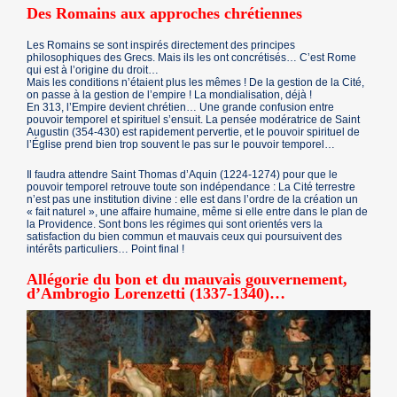
Des Romains aux approches chrétiennes
Les Romains se sont inspirés directement des principes
philosophiques des Grecs. Mais ils les ont concrétisés… C’est Rome
qui est à l’origine du droit…
Mais les conditions n’étaient plus les mêmes ! De la gestion de la Cité,
on passe à la gestion de l’empire ! La mondialisation, déjà !
En 313, l’Empire devient chrétien… Une grande confusion entre
pouvoir temporel et spirituel s’ensuit. La pensée modératrice de Saint
Augustin (354-430) est rapidement pervertie, et le pouvoir spirituel de
l’Église prend bien trop souvent le pas sur le pouvoir temporel…
Il faudra attendre Saint Thomas d’Aquin (1224-1274) pour que le
pouvoir temporel retrouve toute son indépendance : La Cité terrestre
n’est pas une institution divine : elle est dans l’ordre de la création un
« fait naturel », une affaire humaine, même si elle entre dans le plan de
la Providence. Sont bons les régimes qui sont orientés vers la
satisfaction du bien commun et mauvais ceux qui poursuivent des
intérêts particuliers… Point final !
Allégorie du bon et du mauvais gouvernement,
d’Ambrogio Lorenzetti (1337-1340)…