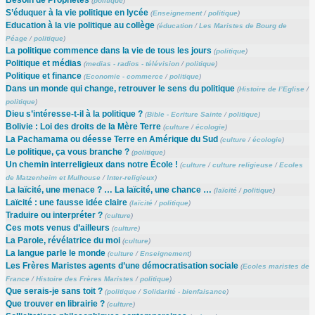
Besoin de Prophètes
(
politique
)
S’éduquer à la vie politique en lycée
(
Enseignement
/
politique
)
Education à la vie politique au collège
(
éducation
/
Les Maristes de Bourg de
Péage
/
politique
)
La politique commence dans la vie de tous les jours
(
politique
)
Politique et médias
(
medias - radios - télévision
/
politique
)
Politique et finance
(
Economie - commerce
/
politique
)
Dans un monde qui change, retrouver le sens du politique
(
Histoire de l’Eglise
/
politique
)
Dieu s’intéresse-t-il à la politique ?
(
Bible - Ecriture Sainte
/
politique
)
Bolivie : Loi des droits de la Mère Terre
(
culture
/
écologie
)
La Pachamama ou déesse Terre en Amérique du Sud
(
culture
/
écologie
)
Le politique, ça vous branche ?
(
politique
)
Un chemin interreligieux dans notre École !
(
culture
/
culture religieuse
/
Ecoles
de Matzenheim et Mulhouse
/
Inter-religieux
)
La laïcité, une menace ? … La laïcité, une chance …
(
laïcité
/
politique
)
Laïcité : une fausse idée claire
(
laïcité
/
politique
)
Traduire ou interpréter ?
(
culture
)
Ces mots venus d’ailleurs
(
culture
)
La Parole, révélatrice du moi
(
culture
)
La langue parle le monde
(
culture
/
Enseignement
)
Les Frères Maristes agents d’une démocratisation sociale
(
Ecoles maristes de
France
/
Histoire des Frères Maristes
/
politique
)
Que serais-je sans toit ?
(
politique
/
Solidarité - bienfaisance
)
Que trouver en librairie ?
(
culture
)