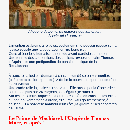
Allegorie du bon et du mauvais gouvernement
d’Ambrogio Lorenzetti
L’intention est bien claire : c’est seulement si le pouvoir repose sur la
justice sociale que la population en tire bénéfice.
Cette allégorie schématise la pensée avant-gardiste du moment…
Une reprise des conceptions des anciens revues par saint Thomas
d’Aquin… et une préfiguration de pensée politique de la
Renaissance…
À gauche, la justice, donnant à chacun son dû selon ses mérites
(châtiments et récompenses). À droite le pouvoir temporel entouré des
autres vertus…
Une corde relie la justice au pouvoir… Elle passe par la Concorde et
son rabot, puis par 24 citoyens, tous égaux (le rabot !)…
Sur les deux murs adjacents (non représentés) on constate les effets
du bon gouvernement, à droite, et du mauvais gouvernement, à
gauche… La paix et le bonheur d’un côté, la guerre et ses désordres
de l’autre.
Le Prince de Machiavel, l’Utopie de Thomas
More, et après !