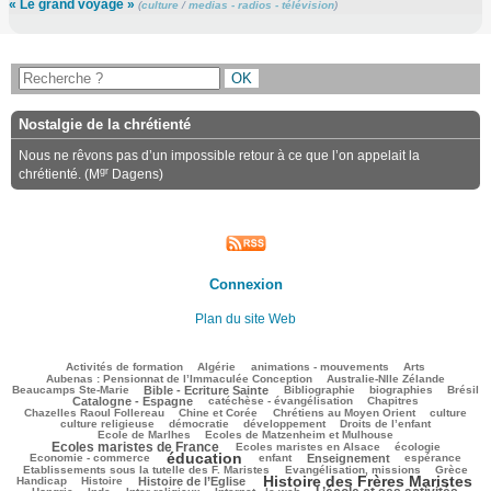
« Le grand voyage »
(
culture
/
medias - radios - télévision
)
Nostalgie de la chrétienté
Nous ne rêvons pas d’un impossible retour à ce que l’on appelait la
gr
chrétienté. (M
Dagens)
Connexion
Plan du site Web
181/3082
82/3082
164/3082
223/3082
100/3082
Activités de formation
Algérie
animations - mouvements
Arts
141/3082
116/3082
Aubenas : Pensionnat de l’Immaculée Conception
Australie-Nlle Zélande
752/3082
88/3082
526/3082
169/3082
693/3082
Beaucamps Ste-Marie
Bible - Ecriture Sainte
Bibliographie
biographies
Brésil
640/3082
141/3082
196/3082
Catalogne - Espagne
catéchèse - évangélisation
Chapitres
183/3082
252/3082
476/3082
39/3082
Chazelles Raoul Follereau
Chine et Corée
Chrétiens au Moyen Orient
culture
102/3082
107/3082
169/3082
24/3082
culture religieuse
démocratie
développement
Droits de l’enfant
228/3082
1070/3082
Ecole de Marlhes
Ecoles de Matzenheim et Mulhouse
Ecoles maristes de France
296/3082
648/3082
107/3082
Ecoles maristes en Alsace
écologie
éducation
1812/3082
209/3082
875/3082
299/3082
68/3082
Economie - commerce
enfant
Enseignement
espérance
215/3082
561/3082
92/3082
Etablissements sous la tutelle des F. Maristes
Evangélisation, missions
Grèce
Histoire des Frères Maristes
193/3082
807/3082
1833/3082
122/3082
Handicap
Histoire
Histoire de l’Eglise