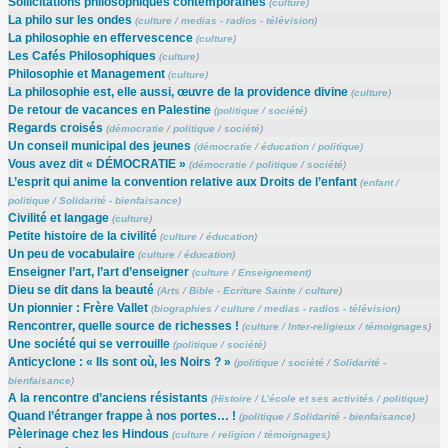
Sollicitations philosophiques contemporaines
(
culture
)
La philo sur les ondes
(
culture
/
medias - radios - télévision
)
La philosophie en effervescence
(
culture
)
Les Cafés Philosophiques
(
culture
)
Philosophie et Management
(
culture
)
La philosophie est, elle aussi, œuvre de la providence divine
(
culture
)
De retour de vacances en Palestine
(
politique
/
société
)
Regards croisés
(
démocratie
/
politique
/
société
)
Un conseil municipal des jeunes
(
démocratie
/
éducation
/
politique
)
Vous avez dit « DÉMOCRATIE »
(
démocratie
/
politique
/
société
)
L’esprit qui anime la convention relative aux Droits de l’enfant
(
enfant
/
politique
/
Solidarité - bienfaisance
)
Civilité et langage
(
culture
)
Petite histoire de la civilité
(
culture
/
éducation
)
Un peu de vocabulaire
(
culture
/
éducation
)
Enseigner l’art, l’art d’enseigner
(
culture
/
Enseignement
)
Dieu se dit dans la beauté
(
Arts
/
Bible - Ecriture Sainte
/
culture
)
Un pionnier : Frère Vallet
(
biographies
/
culture
/
medias - radios - télévision
)
Rencontrer, quelle source de richesses !
(
culture
/
Inter-religieux
/
témoignages
)
Une société qui se verrouille
(
politique
/
société
)
Anticyclone : « Ils sont où, les Noirs ? »
(
politique
/
société
/
Solidarité -
bienfaisance
)
A la rencontre d’anciens résistants
(
Histoire
/
L’école et ses activités
/
politique
)
Quand l’étranger frappe à nos portes… !
(
politique
/
Solidarité - bienfaisance
)
Pèlerinage chez les Hindous
(
culture
/
religion
/
témoignages
)