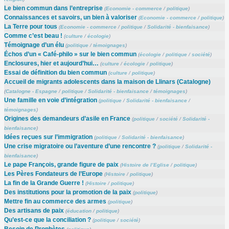
Le bien commun dans l’entreprise
(
Economie - commerce
/
politique
)
Connaissances et savoirs, un bien à valoriser
(
Economie - commerce
/
politique
)
La Terre pour tous
(
Economie - commerce
/
politique
/
Solidarité - bienfaisance
)
Comme c’est beau !
(
culture
/
écologie
)
Témoignage d’un élu
(
politique
/
témoignages
)
Échos d’un « Café-philo » sur le bien commun
(
écologie
/
politique
/
société
)
Enclosures, hier et aujourd’hui…
(
culture
/
écologie
/
politique
)
Essai de définition du bien commun
(
culture
/
politique
)
Accueil de migrants adolescents dans la maison de Llinars (Catalogne)
(
Catalogne - Espagne
/
politique
/
Solidarité - bienfaisance
/
témoignages
)
Une famille en voie d’intégration
(
politique
/
Solidarité - bienfaisance
/
témoignages
)
Origines des demandeurs d’asile en France
(
politique
/
société
/
Solidarité -
bienfaisance
)
Idées reçues sur l’immigration
(
politique
/
Solidarité - bienfaisance
)
Une crise migratoire ou l’aventure d’une rencontre ?
(
politique
/
Solidarité -
bienfaisance
)
Le pape François, grande figure de paix
(
Histoire de l’Eglise
/
politique
)
Les Pères Fondateurs de l’Europe
(
Histoire
/
politique
)
La fin de la Grande Guerre !
(
Histoire
/
politique
)
Des institutions pour la promotion de la paix
(
politique
)
Mettre fin au commerce des armes
(
politique
)
Des artisans de paix
(
éducation
/
politique
)
Qu’est-ce que la conciliation ?
(
politique
/
société
)