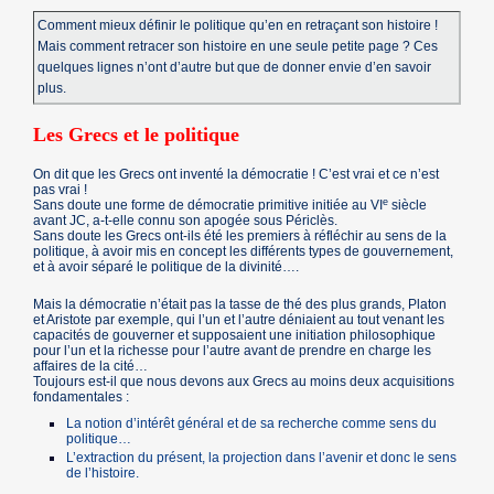
Comment mieux définir le politique qu’en en retraçant son histoire !
Mais comment retracer son histoire en une seule petite page ? Ces
quelques lignes n’ont d’autre but que de donner envie d’en savoir
plus.
Les Grecs et le politique
On dit que les Grecs ont inventé la démocratie ! C’est vrai et ce n’est
pas vrai !
e
Sans doute une forme de démocratie primitive initiée au VI
siècle
avant JC, a-t-elle connu son apogée sous Périclès.
Sans doute les Grecs ont-ils été les premiers à réfléchir au sens de la
politique, à avoir mis en concept les différents types de gouvernement,
et à avoir séparé le politique de la divinité….
Mais la démocratie n’était pas la tasse de thé des plus grands, Platon
et Aristote par exemple, qui l’un et l’autre déniaient au tout venant les
capacités de gouverner et supposaient une initiation philosophique
pour l’un et la richesse pour l’autre avant de prendre en charge les
affaires de la cité…
Toujours est-il que nous devons aux Grecs au moins deux acquisitions
fondamentales :
La notion d’intérêt général et de sa recherche comme sens du
politique…
L’extraction du présent, la projection dans l’avenir et donc le sens
de l’histoire.