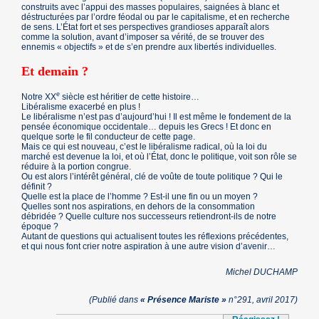
construits avec l’appui des masses populaires, saignées à blanc et
déstructurées par l’ordre féodal ou par le capitalisme, et en recherche
de sens. L’État fort et ses perspectives grandioses apparaît alors
comme la solution, avant d’imposer sa vérité, de se trouver des
ennemis « objectifs » et de s’en prendre aux libertés individuelles.
Et demain ?
e
Notre XX
siècle est héritier de cette histoire…
Libéralisme exacerbé en plus !
Le libéralisme n’est pas d’aujourd’hui ! Il est même le fondement de la
pensée économique occidentale… depuis les Grecs ! Et donc en
quelque sorte le fil conducteur de cette page.
Mais ce qui est nouveau, c’est le libéralisme radical, où la loi du
marché est devenue la loi, et où l’État, donc le politique, voit son rôle se
réduire à la portion congrue.
Ou est alors l’intérêt général, clé de voûte de toute politique ? Qui le
définit ?
Quelle est la place de l’homme ? Est-il une fin ou un moyen ?
Quelles sont nos aspirations, en dehors de la consommation
débridée ? Quelle culture nos successeurs retiendront-ils de notre
époque ?
Autant de questions qui actualisent toutes les réflexions précédentes,
et qui nous font crier notre aspiration à une autre vision d’avenir…
Michel DUCHAMP
(Publié dans
« Présence Mariste »
n°291, avril 2017)