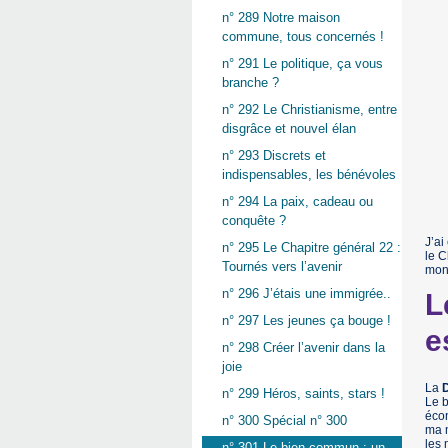
n° 289 Notre maison
commune, tous concernés !
n° 291 Le politique, ça vous
branche ?
n° 292 Le Christianisme, entre
disgrâce et nouvel élan
n° 293 Discrets et
indispensables, les bénévoles
n° 294 La paix, cadeau ou
conquête ?
J’ai
n° 295 Le Chapitre général 22 :
le C
Tournés vers l’avenir
mond
n° 296 J’étais une immigrée..
L
n° 297 Les jeunes ça bouge !
e
n° 298 Créer l’avenir dans la
joie
La
n° 299 Héros, saints, stars !
Le b
écon
n° 300 Spécial n° 300
ma m
les 
n° 301 Le bien commun : un