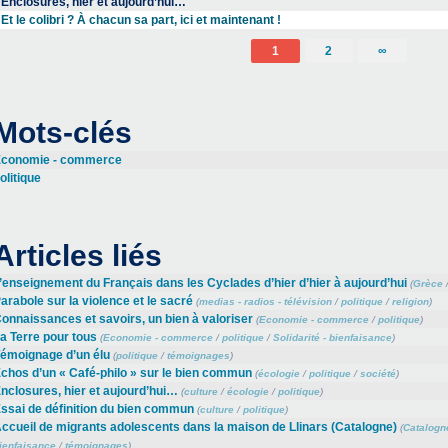
Enclosures, hier et aujourd’hui…
Et le colibri ? À chacun sa part, ici et maintenant !
1
2
∞
Mots-clés
conomie - commerce
olitique
Articles liés
’enseignement du Français dans les Cyclades d’hier d’hier à aujourd’hui
(
Grèce
arabole sur la violence et le sacré
(
medias - radios - télévision
/
politique
/
religion
)
onnaissances et savoirs, un bien à valoriser
(
Economie - commerce
/
politique
)
a Terre pour tous
(
Economie - commerce
/
politique
/
Solidarité - bienfaisance
)
émoignage d’un élu
(
politique
/
témoignages
)
chos d’un « Café-philo » sur le bien commun
(
écologie
/
politique
/
société
)
nclosures, hier et aujourd’hui…
(
culture
/
écologie
/
politique
)
ssai de définition du bien commun
(
culture
/
politique
)
ccueil de migrants adolescents dans la maison de Llinars (Catalogne)
(
Catalogn
ienfaisance
/
témoignages
)