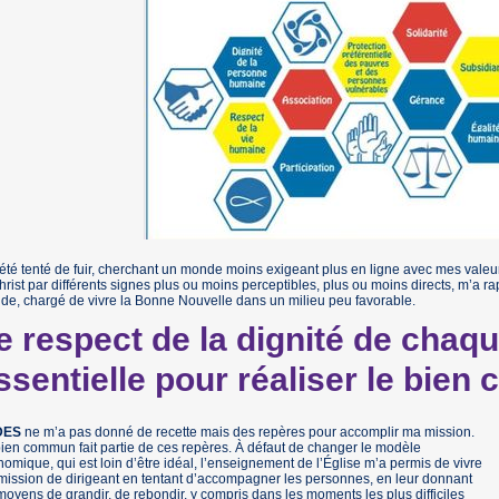
 été tenté de fuir, cherchant un monde moins exigeant plus en ligne avec mes valeurs,
hrist par différents signes plus ou moins perceptibles, plus ou moins directs, m’a 
e, chargé de vivre la Bonne Nouvelle dans un milieu peu favorable.
e respect de la dignité de chaqu
ssentielle pour réaliser le bie
DES
ne m’a pas donné de recette mais des repères pour accomplir ma mission.
ien commun fait partie de ces repères. À défaut de changer le modèle
omique, qui est loin d’être idéal, l’enseignement de l’Église m’a permis de vivre
ission de dirigeant en tentant d’accompagner les personnes, en leur donnant
moyens de grandir, de rebondir, y compris dans les moments les plus difficiles