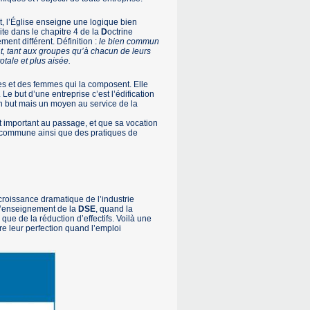
t, l’Église enseigne une logique bien
ite dans le chapitre 4 de la
D
octrine
ement différent. Définition :
le bien commun
t, tant aux groupes qu’à chacun de leurs
otale et plus aisée.
mes et des femmes qui la composent. Elle
 Le but d’une entreprise c’est l’édification
un but mais un moyen au service de la
nt important au passage, et que sa vocation
e commune ainsi que des pratiques de
écroissance dramatique de l’industrie
 l’enseignement de la
DSE
, quand la
ue de la réduction d’effectifs. Voilà une
e leur perfection quand l’emploi