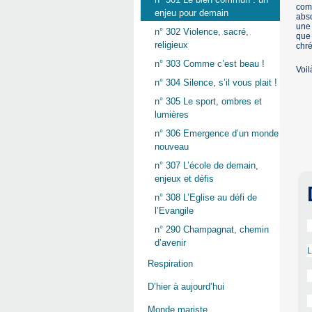
comm
enjeu pour demain
abs
une 
n° 302 Violence, sacré,
que 
religieux
chré
n° 303 Comme c’est beau !
Voil
n° 304 Silence, s’il vous plait !
n° 305 Le sport, ombres et
lumières
n° 306 Emergence d’un monde
nouveau
n° 307 L’école de demain,
enjeux et défis
n° 308 L’Eglise au défi de
l’Evangile
n° 290 Champagnat, chemin
d’avenir
L
Respiration
D’hier à aujourd’hui
Monde mariste