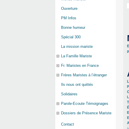
Ouverture
PM Infos
Bonne humeur
Spécial 300
E
La mission mariste
p
La Famille Mariste
Fr. Maristes en France
Frères Maristes à l’étranger
L
Ils nous ont quittés
P
C
Solidaires
L
T
Parole-Ecoute Témoignages
É
E
Dossiers de Présence Mariste
E
A
Contact
b