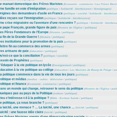
e manuel domestique des Frères Maristes
(
Economie - commerce
/
Les Frères Marist
ne famille en voie d’intégration
(
politique
/
Solidarité - bienfaisance
/
témoignages
)
rigines des demandeurs d’asile en France
(
politique
/
société
/
Solidarité - bienfaisa
dées reçues sur l’immigration
(
politique
/
Solidarité - bienfaisance
)
ne crise migratoire ou l’aventure d’une rencontre ?
(
politique
/
Solidarité - bienfais
e pape François, grande figure de paix
(
Histoire de l’Eglise
/
politique
)
es Pères Fondateurs de l’Europe
(
Histoire
/
politique
)
a fin de la Grande Guerre !
(
Histoire
/
politique
)
es institutions pour la promotion de la paix
(
politique
)
ettre fin au commerce des armes
(
politique
)
es artisans de paix
(
éducation
/
politique
)
u’est-ce que la conciliation ?
(
politique
/
société
)
esoin de Prophètes
(
politique
)
’éduquer à la vie politique en lycée
(
Enseignement
/
politique
)
ducation à la vie politique au collège
(
éducation
/
Les Maristes de Bourg de Péage
/
po
a politique commence dans la vie de tous les jours
(
politique
)
olitique et médias
(
medias - radios - télévision
/
politique
)
olitique et finance
(
Economie - commerce
/
politique
)
ans un monde qui change, retrouver le sens du politique
(
Histoire de l’Eglise
/
poli
uelques pas au pays de la Politique
(
culture
/
politique
)
ieu s’intéresse-t-il à la politique ?
(
Bible - Ecriture Sainte
/
politique
)
e politique, ça vous branche ?
(
politique
)
a laïcité, une menace ? … La laïcité, une chance …
(
laïcité
/
politique
)
aïcité : une fausse idée claire
(
laïcité
/
politique
)
es Frères Maristes agents d’une démocratisation sociale
(
Ecoles maristes de Fra