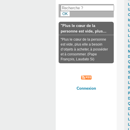
L
U
O
I
U
"Plus le cœur de la
L
personne est vide, plus…
L
"Plus le cœur de la personne
L
est vide, plus elle a besoin
D
d’objets à acheter, à posséder
M
et à consommer. (Pape
D
François, Laudato Si)
Q
B
S
E
L
P
Connexion
P
D
Q
D
L
L
L
L