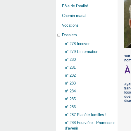
Pôle de l’oralité
Chemin marial
Vocations
Dossiers
n° 278 Innover
n° 279 L’information
soit
n° 280
nomb
n° 281
À
n° 282
n° 283
Ayan
fran
n° 284
logi
ques
n° 285
disp
n° 286
n° 287 Planète familles !
n° 288 Fourvière : Promesses
d’avenir