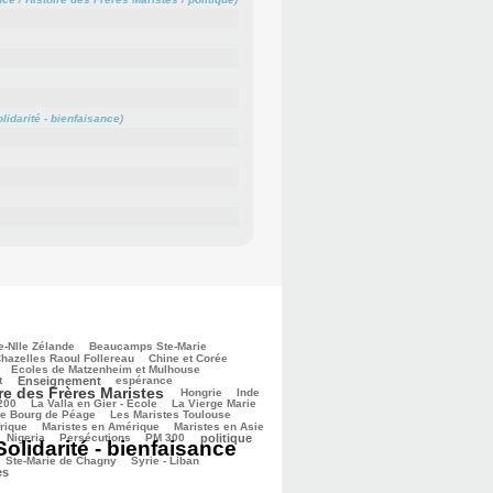
lidarité - bienfaisance
)
e-Nlle Zélande
Beaucamps Ste-Marie
hazelles Raoul Follereau
Chine et Corée
Ecoles de Matzenheim et Mulhouse
t
Enseignement
espérance
re des Frères Maristes
Hongrie
Inde
 200
La Valla en Gier - Ecole
La Vierge Marie
de Bourg de Péage
Les Maristes Toulouse
frique
Maristes en Amérique
Maristes en Asie
Nigeria
Persécutions
PM 300
politique
Solidarité - bienfaisance
Ste-Marie de Chagny
Syrie - Liban
es