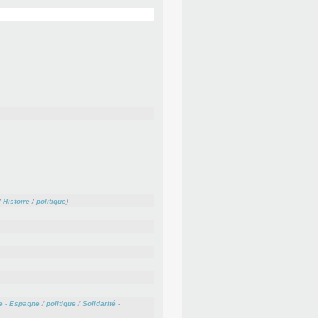
/
Histoire
/
politique
)
e - Espagne
/
politique
/
Solidarité -