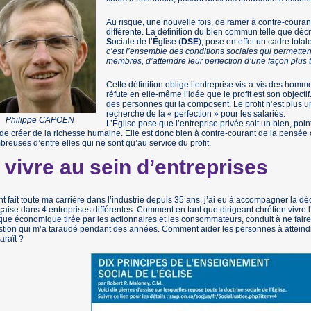
Au risque, une nouvelle fois, de ramer à contre-couran
différente. La définition du bien commun telle que décr
S
ociale de l’
É
glise (
DSE
), pose en effet un cadre total
c’est l’ensemble des conditions sociales qui permetten
membres, d’atteindre leur perfection d’une façon plus t
Cette définition oblige l’entreprise vis-à-vis des hom
réfute en elle-même l’idée que le profit est son objectif.
des personnes qui la composent. Le profit n’est plus 
recherche de la « perfection » pour les salariés.
Philippe CAPOEN
L’Église pose que l’entreprise privée soit un bien, poi
 de créer de la richesse humaine. Elle est donc bien à contre-courant de la pensé
reuses d’entre elles qui ne sont qu’au service du profit.
 vivre au sein d’entreprises
t fait toute ma carrière dans l’industrie depuis 35 ans, j’ai eu à accompagner la d
çaise dans 4 entreprises différentes. Comment en tant que dirigeant chrétien vivre
que économique tirée par les actionnaires et les consommateurs, conduit à ne faire q
tion qui m’a taraudé pendant des années. Comment aider les personnes à atteindr
araît ?