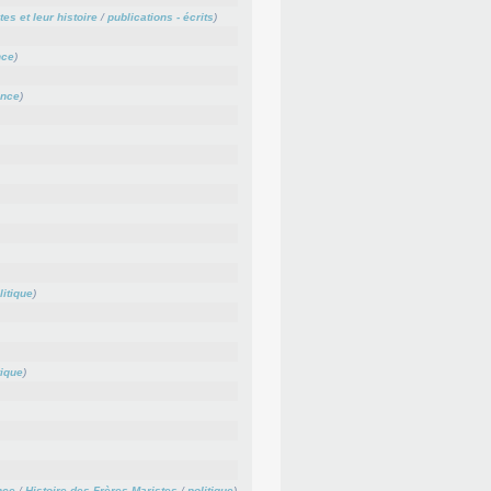
es et leur histoire
/
publications - écrits
)
nce
)
ance
)
litique
)
tique
)
nce
/
Histoire des Frères Maristes
/
politique
)