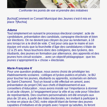
Confronter les points de vue et prendre des initiatives
[fuchia]Comment ce Conseil Municipal des Jeunes s’est-il mis en
place ?[/fuchia]
Adama
Tout simplement en suivant le processus électoral complet : acte de
candidature, présentation des candidats, campagne électorale et bien
sûr élections. On ne devient pas citoyen du jour au lendemain, à 18
ans lorsqu’on a le droit de vote. C’est pour cela que le maire et son
équipe ont voulu que la fourchette d’âge des candidatures s’étale de
12 à 25 ans. Nous touchons donc des collégiens, des lycéens, des
étudiants, des jeunes en formation par alternance, des apprentis et des
jeunes hors circuit scolaire… avec un objectif pédagogique : que les
jeunes s’approprient la « chose » électorale.
Marie-Françoise K
Pour une question pratique, nous avons choisi de privilégier les
établissements scolaires : collèges et lycées publics et privés ; le BIJ
pour toucher les jeunes, étudiants ou apprentis, scolarisés en dehors
de Saint-Chamond. Tout un travail a été effectué en amont, avec
présentation du projet CMJ aux chefs d’établissement et aux
conseillers d’éducation ; nous avons insisté sur l’importance à donner
à cet acte citoyen, à l’engagement pour la ville et au vote pour l’élection
de représentants. Des courriers personnalisés ont été envoyés aux
plus de 18 ans, à partir des listes électorales, les invitant à participer à
la mise en place du CMJ, notre objectif étant de former des jeunes
capables d’initiatives et de projets avec l’espoir qu’adultes, ils feront