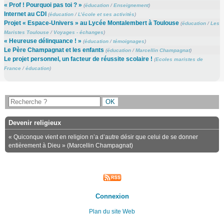
« Prof ! Pourquoi pas toi ? »
(
éducation
/
Enseignement
)
Internet au CDI
(
éducation
/
L’école et ses activités
)
Projet « Espace-Univers » au Lycée Montalembert à Toulouse
(
éducation
/
Les
Maristes Toulouse
/
Voyages - échanges
)
« Heureuse délinquance ! »
(
éducation
/
témoignages
)
Le Père Champagnat et les enfants
(
éducation
/
Marcellin Champagnat
)
Le projet personnel, un facteur de réussite scolaire !
(
Ecoles maristes de
France
/
éducation
)
Devenir religieux
« Quiconque vient en religion n’a d’autre désir que celui de se donner
entièrement à Dieu » (Marcellin Champagnat)
Connexion
Plan du site Web