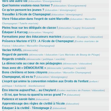
Vers une autre vie
(
éducation
/
Enseignement
)
Quel homme voulons-nous former ?
(
éducation
/
Enseignement
)
Ce qu’en pensent les jeunes ?
(
éducation
/
témoignages
)
Travailler à l’école de Champagnat
(
éducation
/
témoignages
)
Vivre l’éducation dans l’esprit de saint Marcellin
(
éducation
/
Marcellin
Champagnat
/
Tutelle mariste
)
Pleins feux sur les délégués de classe !
(
éducation
/
Lagny St-Laurent
)
Éduquer à Karcag
(
éducation
/
Hongrie
)
Formations pour des éducateurs maristes
(
Catalogne - Espagne
/
éducation
)
Présence Mariste n°273 : A l’école de Champagnat
(
Ecoles maristes de
France
/
éducation
/
Marcellin Champagnat
)
Vaclav HAVEL
(
démocratie
)
Regard de parents
(
démocratie
/
éducation
/
Les Maristes de Bourg de Péage
)
Regards croisés
(
démocratie
/
politique
/
société
)
La démocratie au cœur de nos pédagogies
(
démocratie
/
éducation
)
Vous avez dit « DÉMOCRATIE »
(
démocratie
/
politique
/
société
)
Bons chrétiens et bons citoyens
(
éducation
/
Marcellin Champagnat
)
Champagnat, où es-tu ?
(
éducation
/
témoignages
)
L’esprit qui anime la convention relative aux Droits de l’enfant
(
enfant
/
politique
/
Solidarité - bienfaisance
)
Être interne aujourd’hui… au Cheylard
(
Ecoles maristes de France
/
éducation
)
« Et toi, que feras-tu quand tu seras grand ? »
(
éducation
)
Patience et savoir-faire
(
éducation
)
Apprentissage des règles de civilité à l’école
(
éducation
)
Éduquer à la civilité - Témoignage 2
(
éducation
)