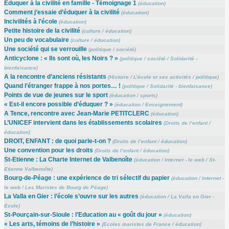
Éduquer à la civilité en famille - Témoignage 1
(
éducation
)
Comment j’essaie d’éduquer à la civilité
(
éducation
)
Incivilités à l’école
(
éducation
)
Petite histoire de la civilité
(
culture
/
éducation
)
Un peu de vocabulaire
(
culture
/
éducation
)
Une société qui se verrouille
(
politique
/
société
)
Anticyclone : « Ils sont où, les Noirs ? »
(
politique
/
société
/
Solidarité -
bienfaisance
)
A la rencontre d’anciens résistants
(
Histoire
/
L’école et ses activités
/
politique
)
Quand l’étranger frappe à nos portes… !
(
politique
/
Solidarité - bienfaisance
)
Points de vue de jeunes sur le sport
(
éducation
/
sports
)
« Est-il encore possible d’éduquer ? »
(
éducation
/
Enseignement
)
A Tence, rencontre avec Jean-Marie PETITCLERC
(
éducation
)
L’UNICEF intervient dans les établissements scolaires
(
Droits de l’enfant
/
éducation
)
DROIT, ENFANT : de quoi parle-t-on ?
(
Droits de l’enfant
/
éducation
)
Une convention pour les droits
(
Droits de l’enfant
/
éducation
)
St-Etienne : La Charte Internet de Valbenoîte
(
éducation
/
Internet - le web
/
St-
Etienne Valbenoîte
)
Bourg-de-Péage : une expérience de tri sélectif du papier
(
éducation
/
Internet -
le web
/
Les Maristes de Bourg de Péage
)
La Valla en Gier : l’école s’ouvre sur les autres
(
éducation
/
La Valla en Gier -
Ecole
)
St-Pourçain-sur-Sioule : l’Education au « goût du jour »
(
éducation
)
« Les arts, témoins de l’histoire »
(
Ecoles maristes de France
/
éducation
)