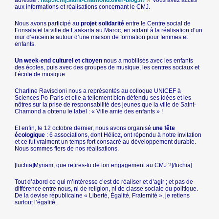
adresse :
http://cmj.saint-chamond.over-blog.fr/
vous avez accès
aux informations et réalisations concernant le CMJ.
Nous avons participé au
projet solidarité
entre le Centre social de
Fonsala et la ville de Laakarta au Maroc, en aidant à la réalisation d’un
mur d’enceinte autour d’une maison de formation pour femmes et
enfants.
Un week-end culturel et citoyen
nous a mobilisés avec les enfants
des écoles, puis avec des groupes de musique, les centres sociaux et
l’école de musique.
Charline Raviscioni nous a représentés au colloque UNICEF à
Sciences Po-Paris et elle a tellement bien défendu ses idées et les
nôtres sur la prise de responsabilité des jeunes que la ville de Saint-
Chamond a obtenu le label : « Ville amie des enfants » !
Et enfin, le 12 octobre dernier, nous avons organisé
une fête
écologique
: 6 associations, dont Hélioz, ont répondu à notre invitation
et ce fut vraiment un temps fort consacré au développement durable.
Nous sommes fiers de nos réalisations.
[fuchia]Myriam, que retires-tu de ton engagement au CMJ ?[/fuchia]
Tout d’abord ce qui m’intéresse c’est de réaliser et d’agir ; et pas de
différence entre nous, ni de religion, ni de classe sociale ou politique.
De la devise républicaine « Liberté, Égalité, Fraternité », je retiens
surtout l’égalité.