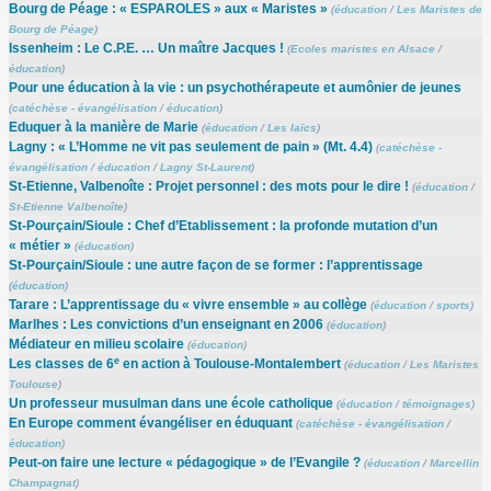
Bourg de Péage : « ESPAROLES » aux « Maristes »
(
éducation
/
Les Maristes de
Bourg de Péage
)
Issenheim : Le C.P.E. … Un maître Jacques !
(
Ecoles maristes en Alsace
/
éducation
)
Pour une éducation à la vie : un psychothérapeute et aumônier de jeunes
(
catéchèse - évangélisation
/
éducation
)
Eduquer à la manière de Marie
(
éducation
/
Les laïcs
)
Lagny : « L’Homme ne vit pas seulement de pain » (Mt. 4.4)
(
catéchèse -
évangélisation
/
éducation
/
Lagny St-Laurent
)
St-Etienne, Valbenoîte : Projet personnel : des mots pour le dire !
(
éducation
/
St-Etienne Valbenoîte
)
St-Pourçain/Sioule : Chef d’Etablissement : la profonde mutation d’un
« métier »
(
éducation
)
St-Pourçain/Sioule : une autre façon de se former : l’apprentissage
(
éducation
)
Tarare : L’apprentissage du « vivre ensemble » au collège
(
éducation
/
sports
)
Marlhes : Les convictions d’un enseignant en 2006
(
éducation
)
Médiateur en milieu scolaire
(
éducation
)
e
Les classes de 6
en action à Toulouse-Montalembert
(
éducation
/
Les Maristes
Toulouse
)
Un professeur musulman dans une école catholique
(
éducation
/
témoignages
)
En Europe comment évangéliser en éduquant
(
catéchèse - évangélisation
/
éducation
)
Peut-on faire une lecture « pédagogique » de l’Evangile ?
(
éducation
/
Marcellin
Champagnat
)