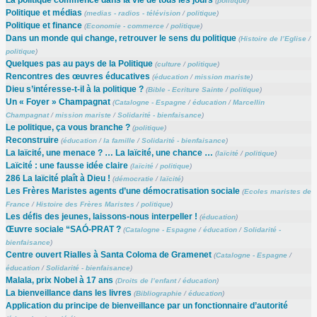
La politique commence dans la vie de tous les jours
(
politique
)
Politique et médias
(
medias - radios - télévision
/
politique
)
Politique et finance
(
Economie - commerce
/
politique
)
Dans un monde qui change, retrouver le sens du politique
(
Histoire de l’Eglise
/
politique
)
Quelques pas au pays de la Politique
(
culture
/
politique
)
Rencontres des œuvres éducatives
(
éducation
/
mission mariste
)
Dieu s’intéresse-t-il à la politique ?
(
Bible - Ecriture Sainte
/
politique
)
Un « Foyer » Champagnat
(
Catalogne - Espagne
/
éducation
/
Marcellin
Champagnat
/
mission mariste
/
Solidarité - bienfaisance
)
Le politique, ça vous branche ?
(
politique
)
Reconstruire
(
éducation
/
la famille
/
Solidarité - bienfaisance
)
La laïcité, une menace ? … La laïcité, une chance …
(
laïcité
/
politique
)
Laïcité : une fausse idée claire
(
laïcité
/
politique
)
286 La laïcité plaît à Dieu !
(
démocratie
/
laïcité
)
Les Frères Maristes agents d’une démocratisation sociale
(
Ecoles maristes de
France
/
Histoire des Frères Maristes
/
politique
)
Les défis des jeunes, laissons-nous interpeller !
(
éducation
)
Œuvre sociale “SAÓ-PRAT ?
(
Catalogne - Espagne
/
éducation
/
Solidarité -
bienfaisance
)
Centre ouvert Rialles à Santa Coloma de Gramenet
(
Catalogne - Espagne
/
éducation
/
Solidarité - bienfaisance
)
Malala, prix Nobel à 17 ans
(
Droits de l’enfant
/
éducation
)
La bienveillance dans les livres
(
Bibliographie
/
éducation
)
Application du principe de bienveillance par un fonctionnaire d’autorité