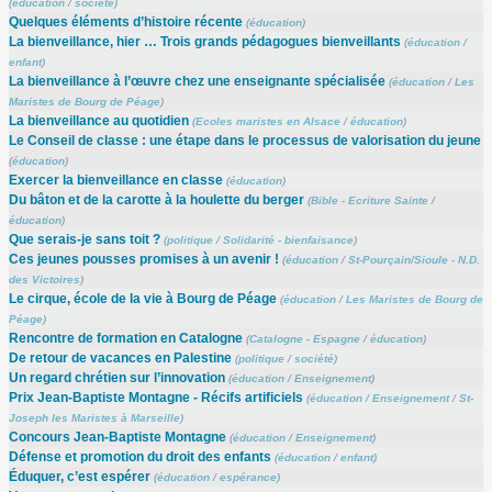
(
éducation
/
société
)
Quelques éléments d’histoire récente
(
éducation
)
La bienveillance, hier … Trois grands pédagogues bienveillants
(
éducation
/
enfant
)
La bienveillance à l’œuvre chez une enseignante spécialisée
(
éducation
/
Les
Maristes de Bourg de Péage
)
La bienveillance au quotidien
(
Ecoles maristes en Alsace
/
éducation
)
Le Conseil de classe : une étape dans le processus de valorisation du jeune
(
éducation
)
Exercer la bienveillance en classe
(
éducation
)
Du bâton et de la carotte à la houlette du berger
(
Bible - Ecriture Sainte
/
éducation
)
Que serais-je sans toit ?
(
politique
/
Solidarité - bienfaisance
)
Ces jeunes pousses promises à un avenir !
(
éducation
/
St-Pourçain/Sioule - N.D.
des Victoires
)
Le cirque, école de la vie à Bourg de Péage
(
éducation
/
Les Maristes de Bourg de
Péage
)
Rencontre de formation en Catalogne
(
Catalogne - Espagne
/
éducation
)
De retour de vacances en Palestine
(
politique
/
société
)
Un regard chrétien sur l’innovation
(
éducation
/
Enseignement
)
Prix Jean-Baptiste Montagne - Récifs artificiels
(
éducation
/
Enseignement
/
St-
Joseph les Maristes à Marseille
)
Concours Jean-Baptiste Montagne
(
éducation
/
Enseignement
)
Défense et promotion du droit des enfants
(
éducation
/
enfant
)
Éduquer, c’est espérer
(
éducation
/
espérance
)