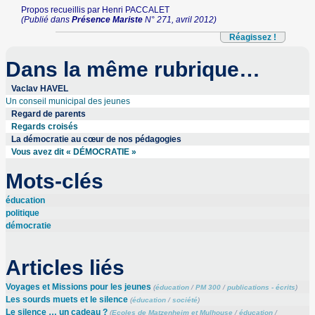
Propos recueillis par Henri PACCALET
(Publié dans
Présence Mariste
N° 271, avril 2012)
Réagissez !
Dans la même rubrique…
Vaclav HAVEL
Un conseil municipal des jeunes
Regard de parents
Regards croisés
La démocratie au cœur de nos pédagogies
Vous avez dit « DÉMOCRATIE »
Mots-clés
éducation
politique
démocratie
Articles liés
Voyages et Missions pour les jeunes
(
éducation
/
PM 300
/
publications - écrits
)
Les sourds muets et le silence
(
éducation
/
société
)
Le silence … un cadeau ?
(
Ecoles de Matzenheim et Mulhouse
/
éducation
/