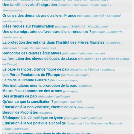
Une famille en voie d’intégration
(
politique
/
Solidarité - bienfaisance
/
témoignages
)
Origines des demandeurs d’asile en France
(
politique
/
société
/
Solidarité -
bienfaisance
)
Idées reçues sur l’immigration
(
politique
/
Solidarité - bienfaisance
)
Une crise migratoire ou l’aventure d’une rencontre ?
(
politique
/
Solidarité -
bienfaisance
)
La protection des enfants dans l’Institut des Frères Maristes
(
Chapitres
/
éducation
/
Solidarité - bienfaisance
)
Rencontre des œuvres éducatives
(
éducation
/
mission mariste
)
La formation des élèves délégués de classe
(
éducation
/
Les Maristes de Bourg
de Péage
)
Le pape François, grande figure de paix
(
Histoire de l’Eglise
/
politique
)
Les Pères Fondateurs de l’Europe
(
Histoire
/
politique
)
La fin de la Grande Guerre !
(
Histoire
/
politique
)
Des institutions pour la promotion de la paix
(
politique
)
Mettre fin au commerce des armes
(
politique
)
Des artisans de paix
(
éducation
/
politique
)
Qu’est-ce que la conciliation ?
(
politique
/
société
)
Éducation à la non-violence, chemin de paix
(
éducation
)
Besoin de Prophètes
(
politique
)
S’éduquer à la vie politique en lycée
(
Enseignement
/
politique
)
Education à la vie politique au collège
(
éducation
/
Les Maristes de Bourg de
Péage
/
politique
)