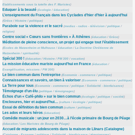
Etablissements sous la tutelle des F. Maristes
)
Eduquer à la beauté
(
écologie
/
éducation
)
L’enseignement du Français dans les Cyclades d’hier d’hier à aujourd’hui
(
Grèce
/
Histoire
/
politique
)
Parabole sur la violence et le sacré
(
medias - radios - télévision
/
politique
/
religion
)
Centre social « Cœurs sans frontières » À Athènes
(
éducation
/
Grèce
)
Méditation de pleine conscience, un projet qui engage tout l’établissement
(
Ecoles de Matzenheim et Mulhouse
/
éducation
/
La Doctrine Chrétienne de
Matzenheim
/
spiritualité
)
Spécial 300 !
(
éducation
/
Histoire
/
PM 300
/
vocation
)
La mission éducative mariste aujourd’hui en France
(
éducation
/
Evangélisation, missions
/
PM 300
)
Le bien commun dans l’entreprise
(
Economie - commerce
/
politique
)
Connaissances et savoirs, un bien à valoriser
(
Economie - commerce
/
politique
)
La Terre pour tous
(
Economie - commerce
/
politique
/
Solidarité - bienfaisance
)
Témoignage d’un élu
(
politique
/
témoignages
)
Échos d’un « Café-philo » sur le bien commun
(
écologie
/
politique
/
société
)
Enclosures, hier et aujourd’hui…
(
culture
/
écologie
/
politique
)
Essai de définition du bien commun
(
culture
/
politique
)
Les ados et leurs héros
(
éducation
)
Comédie musicale : un jour en 2030…à l’école primaire de Bourg de Péage
(
éducation
/
Les Maristes de Bourg de Péage
)
Accueil de migrants adolescents dans la maison de Llinars (Catalogne)
(
Catalogne - Espagne
/
politique
/
Solidarité - bienfaisance
/
témoignages
)