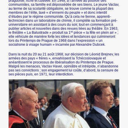
praguoise, riche et cultivée. En 1948, à l’arrivée au pouvoir des
communistes, sa famille est dépossédée de ses biens. Le jeune Vaclav,
au terme de sa scolarité obligatoire, se trouve comme la plupart des
membres de l’élite, taxé « d’ennemi du peuple » et donc interdit
d’études par le régime communiste. Qu’à cela ne tienne, apprenti-
technicien dans un laboratoire de chimie, il complète sa formation pré-
universitaire en assistant à des cours du soir, tout en commençant à
publier articles et nouvelles dans des revues liées au théâtre. En 1963,
re
le théâtre « La Balustrade » produit sa 1
pièce « la fête en plein air » ;
elle véhicule de manière forte les idées et tendances qui culmineront
lors du Printemps de Prague de 1968 dans l’expression « un
socialisme à visage humain » incarnée par Alexandre Dubcek.
Dans la nuit du 20 au 21 août 1968, sur décision de Léonid Brejnev, les
armées des pays « frères », envahissent la Tchécoslovaquie et
anéantissent le processus de libéralisation du Printemps de Prague.
Malgré les menaces, Vaclav Havel, opiniâtre et intrépide, n’abandonne
pas ses convictions ; son engagement lui coûte, d’abord, la censure de
ses pièces puis, en 1971, leur interdiction.