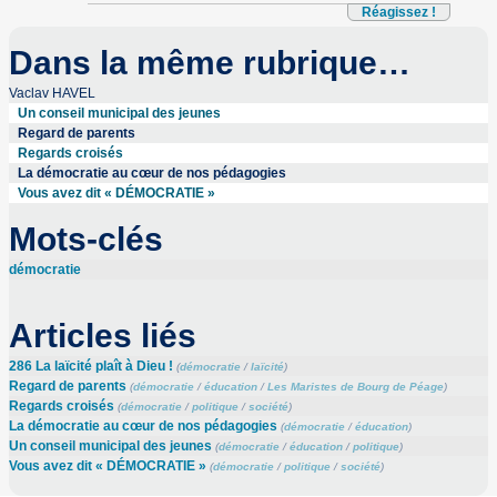
Réagissez !
Dans la même rubrique…
Vaclav HAVEL
Un conseil municipal des jeunes
Regard de parents
Regards croisés
La démocratie au cœur de nos pédagogies
Vous avez dit « DÉMOCRATIE »
Mots-clés
démocratie
Articles liés
286 La laïcité plaît à Dieu !
(
démocratie
/
laïcité
)
Regard de parents
(
démocratie
/
éducation
/
Les Maristes de Bourg de Péage
)
Regards croisés
(
démocratie
/
politique
/
société
)
La démocratie au cœur de nos pédagogies
(
démocratie
/
éducation
)
Un conseil municipal des jeunes
(
démocratie
/
éducation
/
politique
)
Vous avez dit « DÉMOCRATIE »
(
démocratie
/
politique
/
société
)