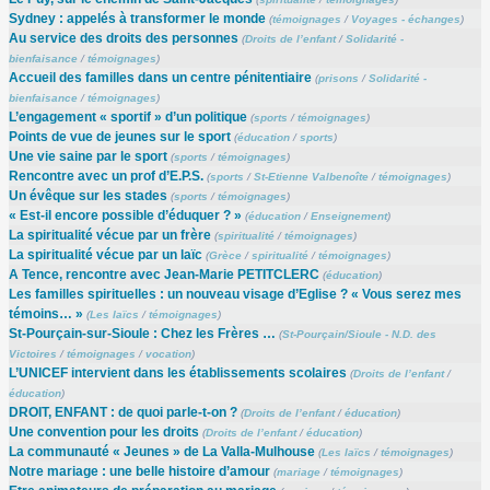
Sydney : appelés à transformer le monde
(
témoignages
/
Voyages - échanges
)
Au service des droits des personnes
(
Droits de l’enfant
/
Solidarité -
bienfaisance
/
témoignages
)
Accueil des familles dans un centre pénitentiaire
(
prisons
/
Solidarité -
bienfaisance
/
témoignages
)
L’engagement « sportif » d’un politique
(
sports
/
témoignages
)
Points de vue de jeunes sur le sport
(
éducation
/
sports
)
Une vie saine par le sport
(
sports
/
témoignages
)
Rencontre avec un prof d’E.P.S.
(
sports
/
St-Etienne Valbenoîte
/
témoignages
)
Un évêque sur les stades
(
sports
/
témoignages
)
« Est-il encore possible d’éduquer ? »
(
éducation
/
Enseignement
)
La spiritualité vécue par un frère
(
spiritualité
/
témoignages
)
La spiritualité vécue par un laïc
(
Grèce
/
spiritualité
/
témoignages
)
A Tence, rencontre avec Jean-Marie PETITCLERC
(
éducation
)
Les familles spirituelles : un nouveau visage d’Eglise ? « Vous serez mes
témoins… »
(
Les laïcs
/
témoignages
)
St-Pourçain-sur-Sioule : Chez les Frères …
(
St-Pourçain/Sioule - N.D. des
Victoires
/
témoignages
/
vocation
)
L’UNICEF intervient dans les établissements scolaires
(
Droits de l’enfant
/
éducation
)
DROIT, ENFANT : de quoi parle-t-on ?
(
Droits de l’enfant
/
éducation
)
Une convention pour les droits
(
Droits de l’enfant
/
éducation
)
La communauté « Jeunes » de La Valla-Mulhouse
(
Les laïcs
/
témoignages
)
Notre mariage : une belle histoire d’amour
(
mariage
/
témoignages
)