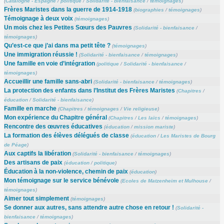
(
Catalogne - Espagne
/
politique
/
Solidarité - bienfaisance
/
témoignages
)
Frères Maristes dans la guerre de 1914-1918
(
biographies
/
témoignages
)
Témoignage à deux voix
(
témoignages
)
Un mois chez les Petites Sœurs des Pauvres
(
Solidarité - bienfaisance
/
témoignages
)
Qu’est-ce que j’ai dans ma petit tête ?
(
témoignages
)
Une immigration réussie !
(
Solidarité - bienfaisance
/
témoignages
)
Une famille en voie d’intégration
(
politique
/
Solidarité - bienfaisance
/
témoignages
)
Accueillir une famille sans-abri
(
Solidarité - bienfaisance
/
témoignages
)
La protection des enfants dans l’Institut des Frères Maristes
(
Chapitres
/
éducation
/
Solidarité - bienfaisance
)
Famille en marche
(
Chapitres
/
témoignages
/
Vie religieuse
)
Mon expérience du Chapitre général
(
Chapitres
/
Les laïcs
/
témoignages
)
Rencontre des œuvres éducatives
(
éducation
/
mission mariste
)
La formation des élèves délégués de classe
(
éducation
/
Les Maristes de Bourg
de Péage
)
Aux captifs la libération
(
Solidarité - bienfaisance
/
témoignages
)
Des artisans de paix
(
éducation
/
politique
)
Éducation à la non-violence, chemin de paix
(
éducation
)
Mon témoignage sur le service bénévole
(
Ecoles de Matzenheim et Mulhouse
/
témoignages
)
Aimer tout simplement
(
témoignages
)
Se donner aux autres, sans attendre autre chose en retour !
(
Solidarité -
bienfaisance
/
témoignages
)