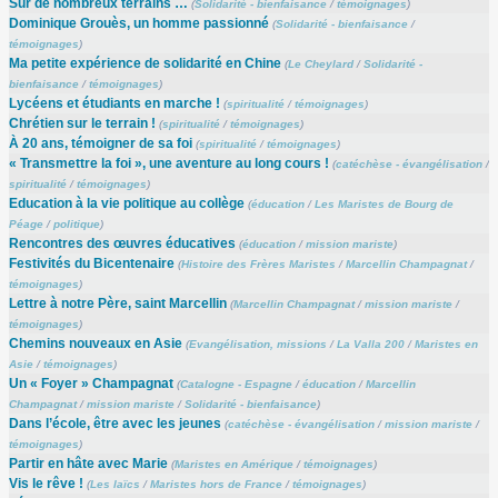
Sur de nombreux terrains …
(
Solidarité - bienfaisance
/
témoignages
)
Dominique Grouès, un homme passionné
(
Solidarité - bienfaisance
/
témoignages
)
Ma petite expérience de solidarité en Chine
(
Le Cheylard
/
Solidarité -
bienfaisance
/
témoignages
)
Lycéens et étudiants en marche !
(
spiritualité
/
témoignages
)
Chrétien sur le terrain !
(
spiritualité
/
témoignages
)
À 20 ans, témoigner de sa foi
(
spiritualité
/
témoignages
)
« Transmettre la foi », une aventure au long cours !
(
catéchèse - évangélisation
/
spiritualité
/
témoignages
)
Education à la vie politique au collège
(
éducation
/
Les Maristes de Bourg de
Péage
/
politique
)
Rencontres des œuvres éducatives
(
éducation
/
mission mariste
)
Festivités du Bicentenaire
(
Histoire des Frères Maristes
/
Marcellin Champagnat
/
témoignages
)
Lettre à notre Père, saint Marcellin
(
Marcellin Champagnat
/
mission mariste
/
témoignages
)
Chemins nouveaux en Asie
(
Evangélisation, missions
/
La Valla 200
/
Maristes en
Asie
/
témoignages
)
Un « Foyer » Champagnat
(
Catalogne - Espagne
/
éducation
/
Marcellin
Champagnat
/
mission mariste
/
Solidarité - bienfaisance
)
Dans l’école, être avec les jeunes
(
catéchèse - évangélisation
/
mission mariste
/
témoignages
)
Partir en hâte avec Marie
(
Maristes en Amérique
/
témoignages
)
Vis le rêve !
(
Les laïcs
/
Maristes hors de France
/
témoignages
)