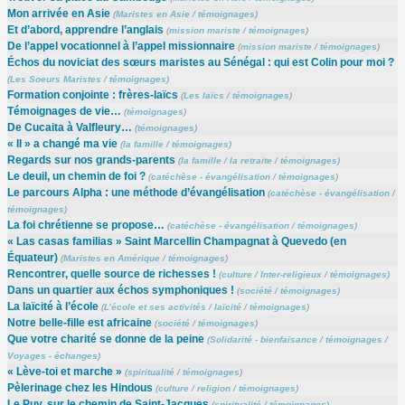
Mon arrivée en Asie
(
Maristes en Asie
/
témoignages
)
Et d’abord, apprendre l’anglais
(
mission mariste
/
témoignages
)
De l’appel vocationnel à l’appel missionnaire
(
mission mariste
/
témoignages
)
Échos du noviciat des sœurs maristes au Sénégal : qui est Colin pour moi ?
(
Les Soeurs Maristes
/
témoignages
)
Formation conjointe : frères-laïcs
(
Les laïcs
/
témoignages
)
Témoignages de vie…
(
témoignages
)
De Cucaita à Valfleury…
(
témoignages
)
« Il » a changé ma vie
(
la famille
/
témoignages
)
Regards sur nos grands-parents
(
la famille
/
la retraite
/
témoignages
)
Le deuil, un chemin de foi ?
(
catéchèse - évangélisation
/
témoignages
)
Le parcours Alpha : une méthode d’évangélisation
(
catéchèse - évangélisation
/
témoignages
)
La foi chrétienne se propose…
(
catéchèse - évangélisation
/
témoignages
)
« Las casas familias » Saint Marcellin Champagnat à Quevedo (en
Équateur)
(
Maristes en Amérique
/
témoignages
)
Rencontrer, quelle source de richesses !
(
culture
/
Inter-religieux
/
témoignages
)
Dans un quartier aux échos symphoniques !
(
société
/
témoignages
)
La laïcité à l’école
(
L’école et ses activités
/
laïcité
/
témoignages
)
Notre belle-fille est africaine
(
société
/
témoignages
)
Que votre charité se donne de la peine
(
Solidarité - bienfaisance
/
témoignages
/
Voyages - échanges
)
« Lève-toi et marche »
(
spiritualité
/
témoignages
)
Pèlerinage chez les Hindous
(
culture
/
religion
/
témoignages
)
Le Puy, sur le chemin de Saint-Jacques
(
spiritualité
/
témoignages
)