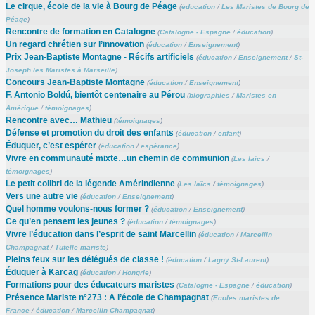
Le cirque, école de la vie à Bourg de Péage
(
éducation
/
Les Maristes de Bourg de
Péage
)
Rencontre de formation en Catalogne
(
Catalogne - Espagne
/
éducation
)
Un regard chrétien sur l’innovation
(
éducation
/
Enseignement
)
Prix Jean-Baptiste Montagne - Récifs artificiels
(
éducation
/
Enseignement
/
St-
Joseph les Maristes à Marseille
)
Concours Jean-Baptiste Montagne
(
éducation
/
Enseignement
)
F. Antonio Boldú, bientôt centenaire au Pérou
(
biographies
/
Maristes en
Amérique
/
témoignages
)
Rencontre avec… Mathieu
(
témoignages
)
Défense et promotion du droit des enfants
(
éducation
/
enfant
)
Éduquer, c’est espérer
(
éducation
/
espérance
)
Vivre en communauté mixte…un chemin de communion
(
Les laïcs
/
témoignages
)
Le petit colibri de la légende Amérindienne
(
Les laïcs
/
témoignages
)
Vers une autre vie
(
éducation
/
Enseignement
)
Quel homme voulons-nous former ?
(
éducation
/
Enseignement
)
Ce qu’en pensent les jeunes ?
(
éducation
/
témoignages
)
Vivre l’éducation dans l’esprit de saint Marcellin
(
éducation
/
Marcellin
Champagnat
/
Tutelle mariste
)
Pleins feux sur les délégués de classe !
(
éducation
/
Lagny St-Laurent
)
Éduquer à Karcag
(
éducation
/
Hongrie
)
Formations pour des éducateurs maristes
(
Catalogne - Espagne
/
éducation
)
Présence Mariste n°273 : A l’école de Champagnat
(
Ecoles maristes de
France
/
éducation
/
Marcellin Champagnat
)