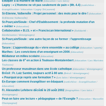
Eduquer à la manière de Marie
(
éducation
/
Les laïcs
)
Lagny : « L’Homme ne vit pas seulement de pain » (Mt. 4.4)
(
catéchèse -
évangélisation
/
éducation
/
Lagny St-Laurent
)
St-Etienne, Valbenoîte : Projet personnel : des mots pour le dire !
(
éducation
/
St-Etienne Valbenoîte
)
St-Pourçain/Sioule : Chef d’Etablissement : la profonde mutation d’un
« métier »
(
éducation
)
Collaboration « B.I.S. » et « Franciscan International »
(
Solidarité -
bienfaisance
/
témoignages
)
St-Pourçain/Sioule : une autre façon de se former : l’apprentissage
(
éducation
)
Tarare : L’apprentissage du « vivre ensemble » au collège
(
éducation
/
sports
)
Marlhes : Les convictions d’un enseignant en 2006
(
éducation
)
Médiateur en milieu scolaire
(
éducation
)
e
Les classes de 6
en action à Toulouse-Montalembert
(
éducation
/
Les Maristes
Toulouse
)
Un professeur musulman dans une école catholique
(
éducation
/
témoignages
)
Brésil : Fr. Luiz Santini, toujours actif à 80 ans
(
Brésil
/
témoignages
)
« Pourquoi ai-je repris une formation ? »
(
Les laïcs
/
témoignages
)
En Europe comment évangéliser en éduquant
(
catéchèse - évangélisation
/
éducation
)
Fr. Alexandre Lefebvre décédé le 20 août 2002
(
biographies
/
Les laïcs
/
témoignages
)
Peut-on faire une lecture « pédagogique » de l’Evangile ?
(
éducation
/
Marcellin
Champagnat
)