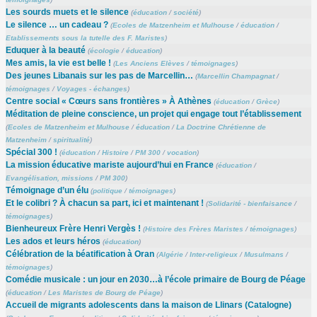
Les sourds muets et le silence
(
éducation
/
société
)
Le silence … un cadeau ?
(
Ecoles de Matzenheim et Mulhouse
/
éducation
/
Etablissements sous la tutelle des F. Maristes
)
Eduquer à la beauté
(
écologie
/
éducation
)
Mes amis, la vie est belle !
(
Les Anciens Elèves
/
témoignages
)
Des jeunes Libanais sur les pas de Marcellin…
(
Marcellin Champagnat
/
témoignages
/
Voyages - échanges
)
Centre social « Cœurs sans frontières » À Athènes
(
éducation
/
Grèce
)
Méditation de pleine conscience, un projet qui engage tout l’établissement
(
Ecoles de Matzenheim et Mulhouse
/
éducation
/
La Doctrine Chrétienne de
Matzenheim
/
spiritualité
)
Spécial 300 !
(
éducation
/
Histoire
/
PM 300
/
vocation
)
La mission éducative mariste aujourd’hui en France
(
éducation
/
Evangélisation, missions
/
PM 300
)
Témoignage d’un élu
(
politique
/
témoignages
)
Et le colibri ? À chacun sa part, ici et maintenant !
(
Solidarité - bienfaisance
/
témoignages
)
Bienheureux Frère Henri Vergès !
(
Histoire des Frères Maristes
/
témoignages
)
Les ados et leurs héros
(
éducation
)
Célébration de la béatification à Oran
(
Algérie
/
Inter-religieux
/
Musulmans
/
témoignages
)
Comédie musicale : un jour en 2030…à l’école primaire de Bourg de Péage
(
éducation
/
Les Maristes de Bourg de Péage
)
Accueil de migrants adolescents dans la maison de Llinars (Catalogne)