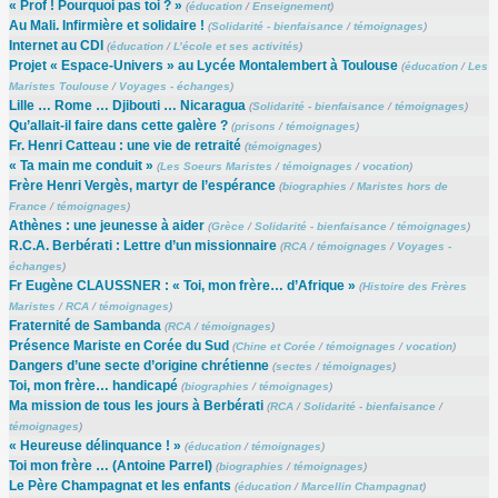
« Prof ! Pourquoi pas toi ? »
(
éducation
/
Enseignement
)
Au Mali. Infirmière et solidaire !
(
Solidarité - bienfaisance
/
témoignages
)
Internet au CDI
(
éducation
/
L’école et ses activités
)
Projet « Espace-Univers » au Lycée Montalembert à Toulouse
(
éducation
/
Les
Maristes Toulouse
/
Voyages - échanges
)
Lille … Rome … Djibouti … Nicaragua
(
Solidarité - bienfaisance
/
témoignages
)
Qu’allait-il faire dans cette galère ?
(
prisons
/
témoignages
)
Fr. Henri Catteau : une vie de retraité
(
témoignages
)
« Ta main me conduit »
(
Les Soeurs Maristes
/
témoignages
/
vocation
)
Frère Henri Vergès, martyr de l’espérance
(
biographies
/
Maristes hors de
France
/
témoignages
)
Athènes : une jeunesse à aider
(
Grèce
/
Solidarité - bienfaisance
/
témoignages
)
R.C.A. Berbérati : Lettre d’un missionnaire
(
RCA
/
témoignages
/
Voyages -
échanges
)
Fr Eugène CLAUSSNER : « Toi, mon frère… d’Afrique »
(
Histoire des Frères
Maristes
/
RCA
/
témoignages
)
Fraternité de Sambanda
(
RCA
/
témoignages
)
Présence Mariste en Corée du Sud
(
Chine et Corée
/
témoignages
/
vocation
)
Dangers d’une secte d’origine chrétienne
(
sectes
/
témoignages
)
Toi, mon frère… handicapé
(
biographies
/
témoignages
)
Ma mission de tous les jours à Berbérati
(
RCA
/
Solidarité - bienfaisance
/
témoignages
)
« Heureuse délinquance ! »
(
éducation
/
témoignages
)
Toi mon frère … (Antoine Parrel)
(
biographies
/
témoignages
)
Le Père Champagnat et les enfants
(
éducation
/
Marcellin Champagnat
)