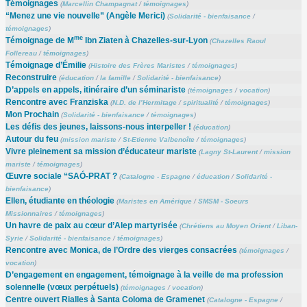
Témoignages
(
Marcellin Champagnat
/
témoignages
)
“Menez une vie nouvelle” (Angèle Merici)
(
Solidarité - bienfaisance
/
témoignages
)
me
Témoignage de M
Ibn Ziaten à Chazelles-sur-Lyon
(
Chazelles Raoul
Follereau
/
témoignages
)
Témoignage d’Émilie
(
Histoire des Frères Maristes
/
témoignages
)
Reconstruire
(
éducation
/
la famille
/
Solidarité - bienfaisance
)
D’appels en appels, itinéraire d’un séminariste
(
témoignages
/
vocation
)
Rencontre avec Franziska
(
N.D. de l’Hermitage
/
spiritualité
/
témoignages
)
Mon Prochain
(
Solidarité - bienfaisance
/
témoignages
)
Les défis des jeunes, laissons-nous interpeller !
(
éducation
)
Autour du feu
(
mission mariste
/
St-Etienne Valbenoîte
/
témoignages
)
Vivre pleinement sa mission d’éducateur mariste
(
Lagny St-Laurent
/
mission
mariste
/
témoignages
)
Œuvre sociale “SAÓ-PRAT ?
(
Catalogne - Espagne
/
éducation
/
Solidarité -
bienfaisance
)
Ellen, étudiante en théologie
(
Maristes en Amérique
/
SMSM - Soeurs
Missionnaires
/
témoignages
)
Un havre de paix au cœur d’Alep martyrisée
(
Chrétiens au Moyen Orient
/
Liban-
Syrie
/
Solidarité - bienfaisance
/
témoignages
)
Rencontre avec Monica, de l’Ordre des vierges consacrées
(
témoignages
/
vocation
)
D’engagement en engagement, témoignage à la veille de ma profession
solennelle (vœux perpétuels)
(
témoignages
/
vocation
)
Centre ouvert Rialles à Santa Coloma de Gramenet
(
Catalogne - Espagne
/