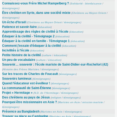
Connaissez-vous Frère Michel Rampelberg ?
(
Solidarité - bienfaisance
/
témoignages
)
Être chrétien en Syrie, dans une société mixte
(
Chrétiens au Moyen Orient
/
témoignages
)
Un écho d’Israël
(
Chrétiens au Moyen Orient
/
témoignages
)
Patience et savoir-faire
(
éducation
)
Apprentissage des règles de civilité à l’école
(
éducation
)
Éduquer à la civilité - Témoignage 2
(
éducation
)
Éduquer à la civilité en famille - Témoignage 1
(
éducation
)
Comment j’essaie d’éduquer à la civilité
(
éducation
)
Incivilités à l’école
(
éducation
)
Petite histoire de la civilité
(
culture
/
éducation
)
Un peu de vocabulaire
(
culture
/
éducation
)
Souvenir… souvenir : l’école mariste de Saint-Didier-sur-Rochefort (42)
(
Histoire des Frères Maristes
/
témoignages
)
Sur les traces de Charles de Foucault
(
témoignages
)
Souvenirs lumineux
(
témoignages
)
Quand l’éducateur est éveilleur !
(
témoignages
)
La communauté de Saint-Étienne
(
témoignages
)
Projet « Hermitage »
(
N.D. de l’Hermitage
/
témoignages
)
Des chrétiens au pays de Jésus
(
religion
/
témoignages
)
Pourquoi être missionnaire en Asie ?
(
Maristes en Asie
/
mission mariste
/
témoignages
)
Présence au Bangladesh
(
Maristes en Asie
/
témoignages
)
Trouver sa place au Cambodge
(
Maristes en Asie
/
témoignages
)