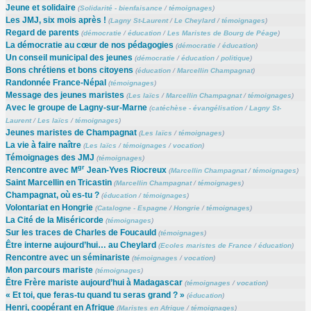
Jeune et solidaire
(
Solidarité - bienfaisance
/
témoignages
)
Les JMJ, six mois après !
(
Lagny St-Laurent
/
Le Cheylard
/
témoignages
)
Regard de parents
(
démocratie
/
éducation
/
Les Maristes de Bourg de Péage
)
La démocratie au cœur de nos pédagogies
(
démocratie
/
éducation
)
Un conseil municipal des jeunes
(
démocratie
/
éducation
/
politique
)
Bons chrétiens et bons citoyens
(
éducation
/
Marcellin Champagnat
)
Randonnée France-Népal
(
témoignages
)
Message des jeunes maristes
(
Les laïcs
/
Marcellin Champagnat
/
témoignages
)
Avec le groupe de Lagny-sur-Marne
(
catéchèse - évangélisation
/
Lagny St-
Laurent
/
Les laïcs
/
témoignages
)
Jeunes maristes de Champagnat
(
Les laïcs
/
témoignages
)
La vie à faire naître
(
Les laïcs
/
témoignages
/
vocation
)
Témoignages des JMJ
(
témoignages
)
gr
Rencontre avec M
Jean-Yves Riocreux
(
Marcellin Champagnat
/
témoignages
)
Saint Marcellin en Tricastin
(
Marcellin Champagnat
/
témoignages
)
Champagnat, où es-tu ?
(
éducation
/
témoignages
)
Volontariat en Hongrie
(
Catalogne - Espagne
/
Hongrie
/
témoignages
)
La Cité de la Miséricorde
(
témoignages
)
Sur les traces de Charles de Foucauld
(
témoignages
)
Être interne aujourd’hui… au Cheylard
(
Ecoles maristes de France
/
éducation
)
Rencontre avec un séminariste
(
témoignages
/
vocation
)
Mon parcours mariste
(
témoignages
)
Être Frère mariste aujourd’hui à Madagascar
(
témoignages
/
vocation
)
« Et toi, que feras-tu quand tu seras grand ? »
(
éducation
)
Henri, coopérant en Afrique
(
Maristes en Afrique
/
témoignages
)