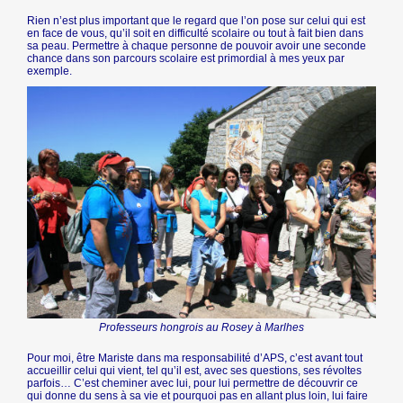
Rien n’est plus important que le regard que l’on pose sur celui qui est
en face de vous, qu’il soit en difficulté scolaire ou tout à fait bien dans
sa peau. Permettre à chaque personne de pouvoir avoir une seconde
chance dans son parcours scolaire est primordial à mes yeux par
exemple.
Professeurs hongrois au Rosey à Marlhes
Pour moi, être Mariste dans ma responsabilité d’APS, c’est avant tout
accueillir celui qui vient, tel qu’il est, avec ses questions, ses révoltes
parfois… C’est cheminer avec lui, pour lui permettre de découvrir ce
qui donne du sens à sa vie et pourquoi pas en allant plus loin, lui faire