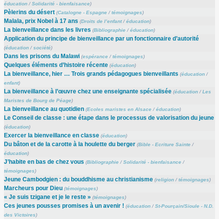
éducation
/
Solidarité - bienfaisance
)
Pèlerins du désert
(
Catalogne - Espagne
/
témoignages
)
Malala, prix Nobel à 17 ans
(
Droits de l’enfant
/
éducation
)
La bienveillance dans les livres
(
Bibliographie
/
éducation
)
Application du principe de bienveillance par un fonctionnaire d’autorité
(
éducation
/
société
)
Dans les prisons du Malawi
(
espérance
/
témoignages
)
Quelques éléments d’histoire récente
(
éducation
)
La bienveillance, hier … Trois grands pédagogues bienveillants
(
éducation
/
enfant
)
La bienveillance à l’œuvre chez une enseignante spécialisée
(
éducation
/
Les
Maristes de Bourg de Péage
)
La bienveillance au quotidien
(
Ecoles maristes en Alsace
/
éducation
)
Le Conseil de classe : une étape dans le processus de valorisation du jeune
(
éducation
)
Exercer la bienveillance en classe
(
éducation
)
Du bâton et de la carotte à la houlette du berger
(
Bible - Ecriture Sainte
/
éducation
)
J’habite en bas de chez vous
(
Bibliographie
/
Solidarité - bienfaisance
/
témoignages
)
Jeune Cambodgien : du bouddhisme au christianisme
(
religion
/
témoignages
)
Marcheurs pour Dieu
(
témoignages
)
« Je suis tzigane et je le reste »
(
témoignages
)
Ces jeunes pousses promises à un avenir !
(
éducation
/
St-Pourçain/Sioule - N.D.
des Victoires
)