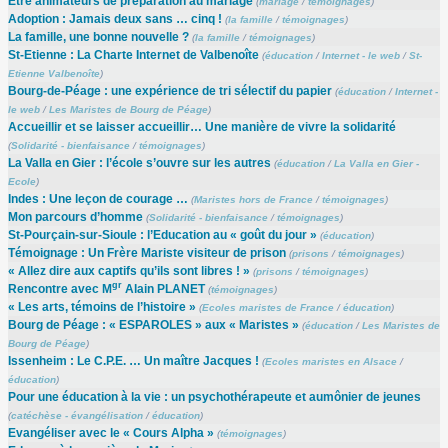
Etre animateurs de préparation au mariage
(
mariage
/
témoignages
)
Adoption : Jamais deux sans … cinq !
(
la famille
/
témoignages
)
La famille, une bonne nouvelle ?
(
la famille
/
témoignages
)
St-Etienne : La Charte Internet de Valbenoîte
(
éducation
/
Internet - le web
/
St-
Etienne Valbenoîte
)
Bourg-de-Péage : une expérience de tri sélectif du papier
(
éducation
/
Internet -
le web
/
Les Maristes de Bourg de Péage
)
Accueillir et se laisser accueillir… Une manière de vivre la solidarité
(
Solidarité - bienfaisance
/
témoignages
)
La Valla en Gier : l’école s’ouvre sur les autres
(
éducation
/
La Valla en Gier -
Ecole
)
Indes : Une leçon de courage …
(
Maristes hors de France
/
témoignages
)
Mon parcours d’homme
(
Solidarité - bienfaisance
/
témoignages
)
St-Pourçain-sur-Sioule : l’Education au « goût du jour »
(
éducation
)
Témoignage : Un Frère Mariste visiteur de prison
(
prisons
/
témoignages
)
« Allez dire aux captifs qu’ils sont libres ! »
(
prisons
/
témoignages
)
gr
Rencontre avec M
Alain PLANET
(
témoignages
)
« Les arts, témoins de l’histoire »
(
Ecoles maristes de France
/
éducation
)
Bourg de Péage : « ESPAROLES » aux « Maristes »
(
éducation
/
Les Maristes de
Bourg de Péage
)
Issenheim : Le C.P.E. … Un maître Jacques !
(
Ecoles maristes en Alsace
/
éducation
)
Pour une éducation à la vie : un psychothérapeute et aumônier de jeunes
(
catéchèse - évangélisation
/
éducation
)
Evangéliser avec le « Cours Alpha »
(
témoignages
)