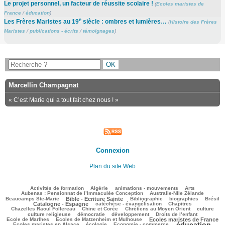
Le projet personnel, un facteur de réussite scolaire !
(
Ecoles maristes de
France
/
éducation
)
e
Les Frères Maristes au 19
siècle : ombres et lumières…
(
Histoire des Frères
Maristes
/
publications - écrits
/
témoignages
)
Marcellin Champagnat
« C’est Marie qui a tout fait chez nous ! »
Connexion
Plan du site Web
122/3488
110/3488
144/3488
412/3488
95/3488
Activités de formation
Algérie
animations - mouvements
Arts
50/3488
85/3488
Aubenas : Pensionnat de l’Immaculée Conception
Australie-Nlle Zélande
954/3488
82/3488
594/3488
122/3488
881/3488
Beaucamps Ste-Marie
Bible - Ecriture Sainte
Bibliographie
biographies
Brésil
738/3488
161/3488
232/3488
Catalogne - Espagne
catéchèse - évangélisation
Chapitres
141/3488
253/3488
526/3488
46/3488
Chazelles Raoul Follereau
Chine et Corée
Chrétiens au Moyen Orient
culture
144/3488
74/3488
160/3488
9/3488
culture religieuse
démocratie
développement
Droits de l’enfant
148/3488
990/3488
261/3488
Ecole de Marlhes
Ecoles de Matzenheim et Mulhouse
Ecoles maristes de France
éducation
632/3488
214/3488
2029/3488
189/3488
Ecoles maristes en Alsace
écologie
Economie - commerce