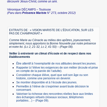
découvrir Jésus-Christ, comme un ami.
Véronique DÉCAMPS – Toulouse
(Paru dans
Présence Mariste
N° 273, octobre 2012)
EXTRAITS DE : « VISION MARISTE DE L’ÉDUCATION, SUR LES
PAS DE CHAMPAGNAT »
Comme Marie au Cénacle au milieu des apôtres, joyeusement,
simplement, nous apportons la Bonne Nouvelle par notre présence
et notre foi. (Lc 2, 21-32, Lc 2, 41-50) – (Page 08).
Veiller à entretenir un climat d’écoute et de respect dans nos
établissements
Être attentif à l’exemplarité de nos attitudes devant les jeunes.
Rappeler à l’élève les exigences de son métier (écoute et prise
en compte de la parole de l’adulte).
Considérer chaque élève, quel que soit son âge ou son
histoire, comme une personne en devenir.
Se montrer disponible et à l’écoute des jeunes.
Permettre à l’élève de s’exprimer avant toute décision le
concernant.
Valoriser la richesse des rencontres réelles face aux limites
des échanges virtuels (réseaux sociaux, téléphones
portables…) – (Page 09).