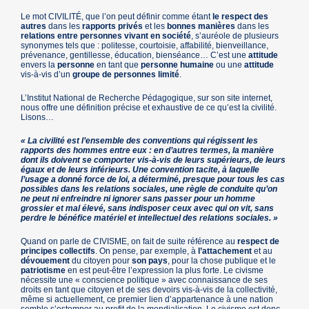
Le mot
CIVILITÉ
, que l’on peut définir comme étant
le respect des
autres
dans les
rapports privés
et les
bonnes manières
dans les
relations entre personnes vivant en société
, s’auréole de plusieurs
synonymes tels que : politesse, courtoisie, affabilité, bienveillance,
prévenance, gentillesse, éducation, bienséance… C’est une
attitude
envers la
personne
en tant que
personne humaine
ou une
attitude
vis-à-vis d’un
groupe de personnes limité
.
L’Institut National de Recherche Pédagogique, sur son site internet,
nous offre une définition précise et exhaustive de ce qu’est la civilité.
Lisons…
« La civilité est l’ensemble des conventions qui régissent les
rapports des hommes entre eux : en d’autres termes, la manière
dont ils doivent se comporter vis-à-vis de leurs supérieurs, de leurs
égaux et de leurs inférieurs. Une convention tacite, à laquelle
l’usage a donné force de loi, a déterminé, presque pour tous les cas
possibles dans les relations sociales, une règle de conduite qu’on
ne peut ni enfreindre ni ignorer sans passer pour un homme
grossier et mal élevé, sans indisposer ceux avec qui on vit, sans
perdre le bénéfice matériel et intellectuel des relations sociales. »
Quand on parle de
CIVISME
, on fait de suite référence au
respect de
principes collectifs
. On pense, par exemple, à
l’attachement
et au
dévouement
du citoyen pour
son pays
, pour la chose publique et le
patriotisme
en est peut-être l’expression la plus forte. Le civisme
nécessite une « conscience politique » avec connaissance de ses
droits en tant que citoyen et de ses devoirs vis-à-vis de la collectivité,
même si actuellement, ce premier lien d’appartenance à une nation