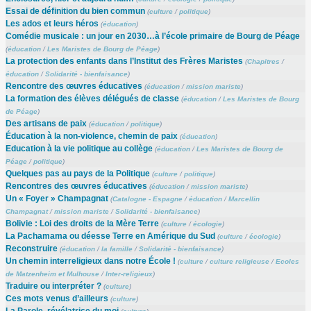
Essai de définition du bien commun
(
culture
/
politique
)
Les ados et leurs héros
(
éducation
)
Comédie musicale : un jour en 2030…à l’école primaire de Bourg de Péage
(
éducation
/
Les Maristes de Bourg de Péage
)
La protection des enfants dans l’Institut des Frères Maristes
(
Chapitres
/
éducation
/
Solidarité - bienfaisance
)
Rencontre des œuvres éducatives
(
éducation
/
mission mariste
)
La formation des élèves délégués de classe
(
éducation
/
Les Maristes de Bourg
de Péage
)
Des artisans de paix
(
éducation
/
politique
)
Éducation à la non-violence, chemin de paix
(
éducation
)
Education à la vie politique au collège
(
éducation
/
Les Maristes de Bourg de
Péage
/
politique
)
Quelques pas au pays de la Politique
(
culture
/
politique
)
Rencontres des œuvres éducatives
(
éducation
/
mission mariste
)
Un « Foyer » Champagnat
(
Catalogne - Espagne
/
éducation
/
Marcellin
Champagnat
/
mission mariste
/
Solidarité - bienfaisance
)
Bolivie : Loi des droits de la Mère Terre
(
culture
/
écologie
)
La Pachamama ou déesse Terre en Amérique du Sud
(
culture
/
écologie
)
Reconstruire
(
éducation
/
la famille
/
Solidarité - bienfaisance
)
Un chemin interreligieux dans notre École !
(
culture
/
culture religieuse
/
Ecoles
de Matzenheim et Mulhouse
/
Inter-religieux
)
Traduire ou interpréter ?
(
culture
)
Ces mots venus d’ailleurs
(
culture
)