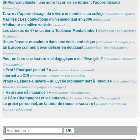
St-Pourçain/Sioule : une autre façon de se former : l’apprentissage
(
éducation
)
Tarare : L’apprentissage du « vivre ensemble » au collège
(
éducation
/
sports
)
Marlhes : Les convictions d’un enseignant en 2006
(
éducation
)
Médiateur en milieu scolaire
(
éducation
)
e
Les classes de 6
en action à Toulouse-Montalembert
(
éducation
/
Les Maristes
Toulouse
)
Un professeur musulman dans une école catholique
(
éducation
/
témoignages
)
En Europe comment évangéliser en éduquant
(
catéchèse - évangélisation
/
éducation
)
Peut-on faire une lecture « pédagogique » de l’Evangile ?
(
éducation
/
Marcellin
Champagnat
)
« Prof ! Pourquoi pas toi ? »
(
éducation
/
Enseignement
)
Internet au CDI
(
éducation
/
L’école et ses activités
)
Projet « Espace-Univers » au Lycée Montalembert à Toulouse
(
éducation
/
Les
Maristes Toulouse
/
Voyages - échanges
)
« Heureuse délinquance ! »
(
éducation
/
témoignages
)
Le Père Champagnat et les enfants
(
éducation
/
Marcellin Champagnat
)
Le projet personnel, un facteur de réussite scolaire !
(
Ecoles maristes de
France
/
éducation
)