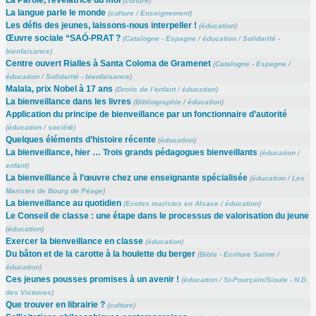
La Parole, révélatrice du moi
(
culture
)
La langue parle le monde
(
culture
/
Enseignement
)
Les défis des jeunes, laissons-nous interpeller !
(
éducation
)
Œuvre sociale “SAÓ-PRAT ?
(
Catalogne - Espagne
/
éducation
/
Solidarité -
bienfaisance
)
Centre ouvert Rialles à Santa Coloma de Gramenet
(
Catalogne - Espagne
/
éducation
/
Solidarité - bienfaisance
)
Malala, prix Nobel à 17 ans
(
Droits de l’enfant
/
éducation
)
La bienveillance dans les livres
(
Bibliographie
/
éducation
)
Application du principe de bienveillance par un fonctionnaire d’autorité
(
éducation
/
société
)
Quelques éléments d’histoire récente
(
éducation
)
La bienveillance, hier … Trois grands pédagogues bienveillants
(
éducation
/
enfant
)
La bienveillance à l’œuvre chez une enseignante spécialisée
(
éducation
/
Les
Maristes de Bourg de Péage
)
La bienveillance au quotidien
(
Ecoles maristes en Alsace
/
éducation
)
Le Conseil de classe : une étape dans le processus de valorisation du jeune
(
éducation
)
Exercer la bienveillance en classe
(
éducation
)
Du bâton et de la carotte à la houlette du berger
(
Bible - Ecriture Sainte
/
éducation
)
Ces jeunes pousses promises à un avenir !
(
éducation
/
St-Pourçain/Sioule - N.D.
des Victoires
)
Que trouver en librairie ?
(
culture
)