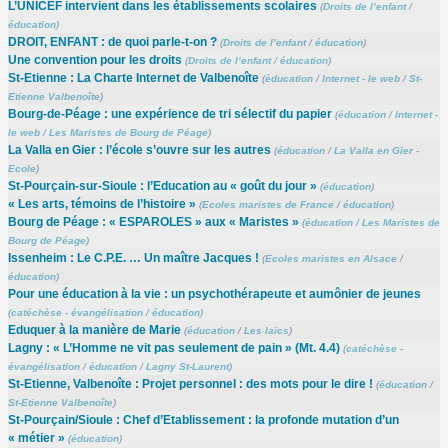
L’UNICEF intervient dans les établissements scolaires
(
Droits de l’enfant
/
éducation
)
DROIT, ENFANT : de quoi parle-t-on ?
(
Droits de l’enfant
/
éducation
)
Une convention pour les droits
(
Droits de l’enfant
/
éducation
)
St-Etienne : La Charte Internet de Valbenoîte
(
éducation
/
Internet - le web
/
St-
Etienne Valbenoîte
)
Bourg-de-Péage : une expérience de tri sélectif du papier
(
éducation
/
Internet -
le web
/
Les Maristes de Bourg de Péage
)
La Valla en Gier : l’école s’ouvre sur les autres
(
éducation
/
La Valla en Gier -
Ecole
)
St-Pourçain-sur-Sioule : l’Education au « goût du jour »
(
éducation
)
« Les arts, témoins de l’histoire »
(
Ecoles maristes de France
/
éducation
)
Bourg de Péage : « ESPAROLES » aux « Maristes »
(
éducation
/
Les Maristes de
Bourg de Péage
)
Issenheim : Le C.P.E. … Un maître Jacques !
(
Ecoles maristes en Alsace
/
éducation
)
Pour une éducation à la vie : un psychothérapeute et aumônier de jeunes
(
catéchèse - évangélisation
/
éducation
)
Eduquer à la manière de Marie
(
éducation
/
Les laïcs
)
Lagny : « L’Homme ne vit pas seulement de pain » (Mt. 4.4)
(
catéchèse -
évangélisation
/
éducation
/
Lagny St-Laurent
)
St-Etienne, Valbenoîte : Projet personnel : des mots pour le dire !
(
éducation
/
St-Etienne Valbenoîte
)
St-Pourçain/Sioule : Chef d’Etablissement : la profonde mutation d’un
« métier »
(
éducation
)