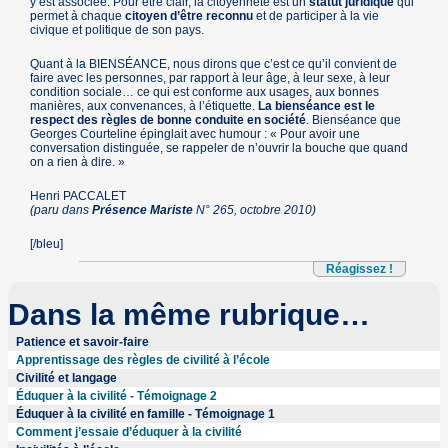
y est associée. Pour être clair, la citoyenneté est un
statut juridique
qui
permet à chaque
citoyen d’être reconnu
et de participer à la vie
civique et politique de son pays.
Quant à la
BIENSÉANCE
, nous dirons que c’est ce qu’il convient de
faire avec les personnes, par rapport à leur âge, à leur sexe, à leur
condition sociale… ce qui est conforme aux usages, aux bonnes
manières, aux convenances, à l’étiquette.
La bienséance est le
respect des règles de bonne conduite en société
. Bienséance que
Georges Courteline épinglait avec humour : « Pour avoir une
conversation distinguée, se rappeler de n’ouvrir la bouche que quand
on a rien à dire. »
Henri PACCALET
(paru dans
Présence Mariste
N° 265, octobre 2010)
[/bleu]
Réagissez !
Dans la même rubrique…
Patience et savoir-faire
Apprentissage des règles de civilité à l’école
Civilité et langage
Éduquer à la civilité - Témoignage 2
Éduquer à la civilité en famille - Témoignage 1
Comment j’essaie d’éduquer à la civilité