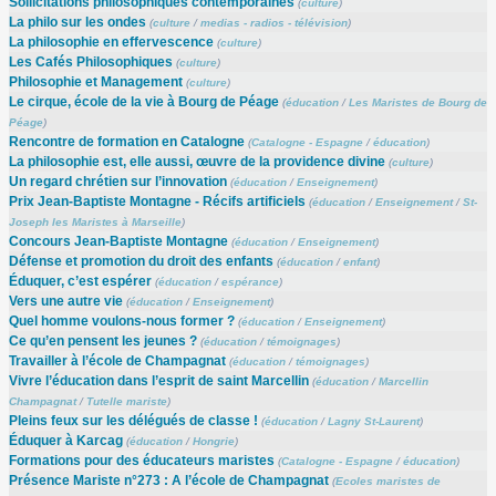
Sollicitations philosophiques contemporaines
(
culture
)
La philo sur les ondes
(
culture
/
medias - radios - télévision
)
La philosophie en effervescence
(
culture
)
Les Cafés Philosophiques
(
culture
)
Philosophie et Management
(
culture
)
Le cirque, école de la vie à Bourg de Péage
(
éducation
/
Les Maristes de Bourg de
Péage
)
Rencontre de formation en Catalogne
(
Catalogne - Espagne
/
éducation
)
La philosophie est, elle aussi, œuvre de la providence divine
(
culture
)
Un regard chrétien sur l’innovation
(
éducation
/
Enseignement
)
Prix Jean-Baptiste Montagne - Récifs artificiels
(
éducation
/
Enseignement
/
St-
Joseph les Maristes à Marseille
)
Concours Jean-Baptiste Montagne
(
éducation
/
Enseignement
)
Défense et promotion du droit des enfants
(
éducation
/
enfant
)
Éduquer, c’est espérer
(
éducation
/
espérance
)
Vers une autre vie
(
éducation
/
Enseignement
)
Quel homme voulons-nous former ?
(
éducation
/
Enseignement
)
Ce qu’en pensent les jeunes ?
(
éducation
/
témoignages
)
Travailler à l’école de Champagnat
(
éducation
/
témoignages
)
Vivre l’éducation dans l’esprit de saint Marcellin
(
éducation
/
Marcellin
Champagnat
/
Tutelle mariste
)
Pleins feux sur les délégués de classe !
(
éducation
/
Lagny St-Laurent
)
Éduquer à Karcag
(
éducation
/
Hongrie
)
Formations pour des éducateurs maristes
(
Catalogne - Espagne
/
éducation
)
Présence Mariste n°273 : A l’école de Champagnat
(
Ecoles maristes de