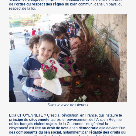
semble s’estomper au profit de la mondialisation. Le civisme est donc
de
l’ordre du respect des règles
du bien commun, dans un pays, du
respect de la loi.
Dites-le avec des fleurs !
Et la
CITOYENNETÉ
? C’est la Révolution, en France, qui instaure le
principe
de
citoyenneté
, après le renversement de l’Ancien Régime
où les français étaient
sujets
de la Couronne ; en général la
citoyenneté est liée au
droit de vote
et en
démocratie
elle devient l’un
des
composants du lien social
, notamment par
l’égalité des droits
qui