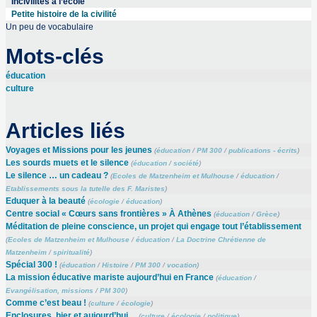
Incivilités à l’école
Petite histoire de la civilité
Un peu de vocabulaire
Mots-clés
éducation
culture
Articles liés
Voyages et Missions pour les jeunes
(
éducation
/
PM 300
/
publications - écrits
)
Les sourds muets et le silence
(
éducation
/
société
)
Le silence … un cadeau ?
(
Ecoles de Matzenheim et Mulhouse
/
éducation
/
Etablissements sous la tutelle des F. Maristes
)
Eduquer à la beauté
(
écologie
/
éducation
)
Centre social « Cœurs sans frontières » À Athènes
(
éducation
/
Grèce
)
Méditation de pleine conscience, un projet qui engage tout l’établissement
(
Ecoles de Matzenheim et Mulhouse
/
éducation
/
La Doctrine Chrétienne de
Matzenheim
/
spiritualité
)
Spécial 300 !
(
éducation
/
Histoire
/
PM 300
/
vocation
)
La mission éducative mariste aujourd’hui en France
(
éducation
/
Evangélisation, missions
/
PM 300
)
Comme c’est beau !
(
culture
/
écologie
)
Enclosures, hier et aujourd’hui…
(
culture
/
écologie
/
politique
)