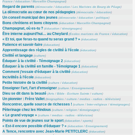
France
/
éducation
/
Marcellin Champagnat
)
Regard de parents
(
démocratie
/
éducation
/
Les Maristes de Bourg de Péage
)
La démocratie au cœur de nos pédagogies
(
démocratie
/
éducation
)
Un conseil municipal des jeunes
(
démocratie
/
éducation
/
politique
)
Bons chrétiens et bons citoyens
(
éducation
/
Marcellin Champagnat
)
Champagnat, où es-tu ?
(
éducation
/
témoignages
)
Être interne aujourd’hui… au Cheylard
(
Ecoles maristes de France
/
éducation
)
« Et toi, que feras-tu quand tu seras grand ? »
(
éducation
)
Patience et savoir-faire
(
éducation
)
Apprentissage des règles de civilité à l’école
(
éducation
)
Civilité et langage
(
culture
)
Éduquer à la civilité - Témoignage 2
(
éducation
)
Éduquer à la civilité en famille - Témoignage 1
(
éducation
)
Comment j’essaie d’éduquer à la civilité
(
éducation
)
Incivilités à l’école
(
éducation
)
Petite histoire de la civilité
(
culture
/
éducation
)
Enseigner l’art, l’art d’enseigner
(
culture
/
Enseignement
)
Dieu se dit dans la beauté
(
Arts
/
Bible - Ecriture Sainte
/
culture
)
Un pionnier : Frère Vallet
(
biographies
/
culture
/
medias - radios - télévision
)
Rencontrer, quelle source de richesses !
(
culture
/
Inter-religieux
/
témoignages
)
Pèlerinage chez les Hindous
(
culture
/
religion
/
témoignages
)
« Le grand voyage »
(
culture
/
medias - radios - télévision
)
Points de vue de jeunes sur le sport
(
éducation
/
sports
)
« Est-il encore possible d’éduquer ? »
(
éducation
/
Enseignement
)
A Tence, rencontre avec Jean-Marie PETITCLERC
(
éducation
)