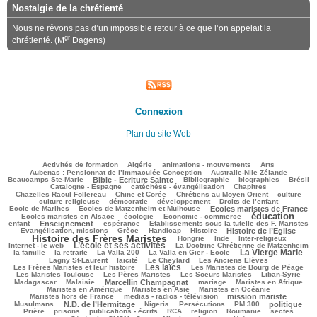
Nostalgie de la chrétienté
Nous ne rêvons pas d’un impossible retour à ce que l’on appelait la
gr
chrétienté. (M
Dagens)
Connexion
Plan du site Web
78/2140
59/2140
112/2140
168/2140
57/2140
Activités de formation
Algérie
animations - mouvements
Arts
41/2140
59/2140
Aubenas : Pensionnat de l’Immaculée Conception
Australie-Nlle Zélande
520/2140
35/2140
382/2140
119/2140
434/2140
Beaucamps Ste-Marie
Bible - Ecriture Sainte
Bibliographie
biographies
Brésil
451/2140
90/2140
117/2140
Catalogne - Espagne
catéchèse - évangélisation
Chapitres
76/2140
138/2140
352/2140
33/2140
Chazelles Raoul Follereau
Chine et Corée
Chrétiens au Moyen Orient
culture
65/2140
53/2140
111/2140
13/2140
culture religieuse
démocratie
développement
Droits de l’enfant
149/2140
615/2140
164/2140
Ecole de Marlhes
Ecoles de Matzenheim et Mulhouse
Ecoles maristes de France
éducation
396/2140
83/2140
1121/2140
139/2140
Ecoles maristes en Alsace
écologie
Economie - commerce
566/2140
200/2140
35/2140
146/2140
enfant
Enseignement
espérance
Etablissements sous la tutelle des F. Maristes
360/2140
74/2140
164/2140
472/2140
1348/2140
Evangélisation, missions
Grèce
Handicap
Histoire
Histoire de l’Eglise
Histoire des Frères Maristes
86/2140
6/2140
92/2140
156/2140
Hongrie
Inde
Inter-religieux
L’école et ses activités
831/2140
52/2140
316/2140
Internet - le web
La Doctrine Chrétienne de Matzenheim
La Vierge Marie
89/2140
37/2140
67/2140
786/2140
288/2140
la famille
la retraite
La Valla 200
La Valla en Gier - Ecole
166/2140
253/2140
58/2140
76/2140
Lagny St-Laurent
laïcité
Le Cheylard
Les Anciens Elèves
Les laïcs
918/2140
419/2140
246/2140
Les Frères Maristes et leur histoire
Les Maristes de Bourg de Péage
292/2140
224/2140
83/2140
96/2140
Les Maristes Toulouse
Les Pères Maristes
Les Soeurs Maristes
Liban-Syrie
21/2140
693/2140
53/2140
221/2140
175/2140
Madagascar
Malaisie
Marcellin Champagnat
mariage
Maristes en Afrique
228/2140
51/2140
214/2140
Maristes en Amérique
Maristes en Asie
Maristes en Océanie
244/2140
660/2140
51/2140
Maristes hors de France
medias - radios - télévision
mission mariste
566/2140
51/2140
126/2140
158/2140
514/2140
152/2140
Musulmans
N.D. de l’Hermitage
Nigeria
Persécutions
PM 300
politique
112/2140
352/2140
124/2140
197/2140
22/2140
23/2140
28/2140
Prière
prisons
publications - écrits
RCA
religion
Roumanie
sectes