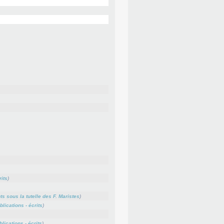
rits
)
s sous la tutelle des F. Maristes
)
blications - écrits
)
blications - écrits
)