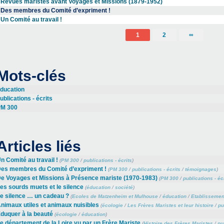
Revues maristes avant Voyages et Missions (1879-1952)
Des membres du Comité d’expriment !
Un Comité au travail !
1
2
∞
Mots-clés
ducation
ublications - écrits
M 300
Articles liés
n Comité au travail !
(
PM 300
/
publications - écrits
)
es membres du Comité d’expriment !
(
PM 300
/
publications - écrits
/
témoignages
)
e Voyages et Missions à Présence mariste (1970-1983)
(
PM 300
/
publications - éc
es sourds muets et le silence
(
éducation
/
société
)
e silence … un cadeau ?
(
Ecoles de Matzenheim et Mulhouse
/
éducation
/
Etablissement
nimaux utiles et animaux nuisibles
(
écologie
/
Les Frères Maristes et leur histoire
/
pu
duquer à la beauté
(
écologie
/
éducation
)
e département de la Loire vu par un Frère Mariste
(
Histoire des Frères Maristes
/
pu