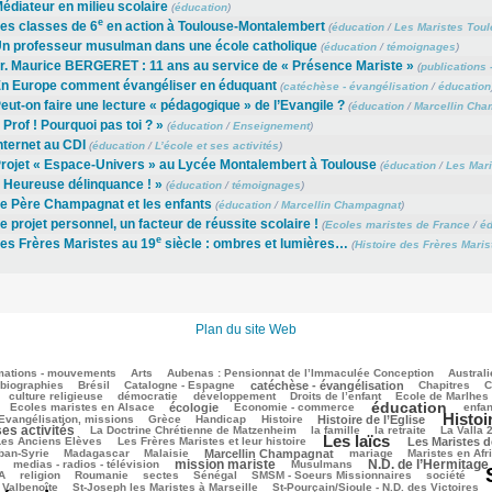
édiateur en milieu scolaire
(
éducation
)
e
es classes de 6
en action à Toulouse-Montalembert
(
éducation
/
Les Maristes Tou
n professeur musulman dans une école catholique
(
éducation
/
témoignages
)
r. Maurice BERGERET : 11 ans au service de « Présence Mariste »
(
publications -
n Europe comment évangéliser en éduquant
(
catéchèse - évangélisation
/
éducation
eut-on faire une lecture « pédagogique » de l’Evangile ?
(
éducation
/
Marcellin Cha
 Prof ! Pourquoi pas toi ? »
(
éducation
/
Enseignement
)
nternet au CDI
(
éducation
/
L’école et ses activités
)
rojet « Espace-Univers » au Lycée Montalembert à Toulouse
(
éducation
/
Les Mari
 Heureuse délinquance ! »
(
éducation
/
témoignages
)
e Père Champagnat et les enfants
(
éducation
/
Marcellin Champagnat
)
e projet personnel, un facteur de réussite scolaire !
(
Ecoles maristes de France
/
éd
e
es Frères Maristes au 19
siècle : ombres et lumières…
(
Histoire des Frères Maris
Plan du site Web
mations - mouvements
Arts
Aubenas : Pensionnat de l’Immaculée Conception
Australi
biographies
Brésil
Catalogne - Espagne
catéchèse - évangélisation
Chapitres
C
culture religieuse
démocratie
développement
Droits de l’enfant
Ecole de Marlhes
éducation
Ecoles maristes en Alsace
écologie
Economie - commerce
enfan
Histoi
Evangélisation, missions
Grèce
Handicap
Histoire
Histoire de l’Eglise
ses activités
La Doctrine Chrétienne de Matzenheim
la famille
la retraite
La Valla 
Les laïcs
Les Anciens Elèves
Les Frères Maristes et leur histoire
Les Maristes 
ban-Syrie
Madagascar
Malaisie
Marcellin Champagnat
mariage
Maristes en Afr
mission mariste
N.D. de l’Hermitage
medias - radios - télévision
Musulmans
A
religion
Roumanie
sectes
Sénégal
SMSM - Soeurs Missionnaires
société
 Valbenoîte
St-Joseph les Maristes à Marseille
St-Pourçain/Sioule - N.D. des Victoires