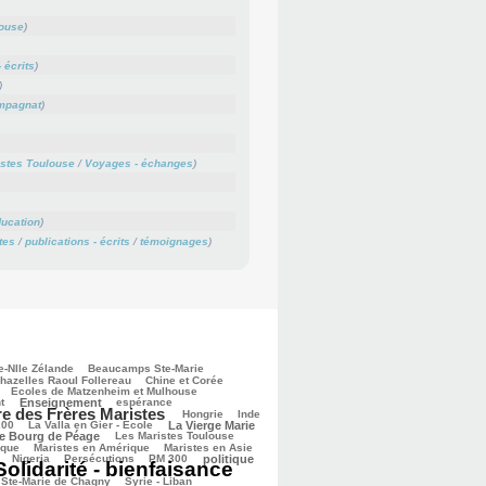
louse
)
 écrits
)
)
mpagnat
)
stes Toulouse
/
Voyages - échanges
)
ucation
)
tes
/
publications - écrits
/
témoignages
)
e-Nlle Zélande
Beaucamps Ste-Marie
hazelles Raoul Follereau
Chine et Corée
Ecoles de Matzenheim et Mulhouse
t
Enseignement
espérance
re des Frères Maristes
Hongrie
Inde
200
La Valla en Gier - Ecole
La Vierge Marie
de Bourg de Péage
Les Maristes Toulouse
ique
Maristes en Amérique
Maristes en Asie
Nigeria
Persécutions
PM 300
politique
Solidarité - bienfaisance
Ste-Marie de Chagny
Syrie - Liban