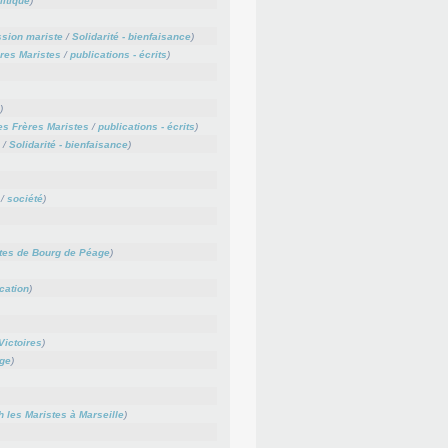
litique
)
sion mariste
/
Solidarité - bienfaisance
)
ères Maristes
/
publications - écrits
)
)
es Frères Maristes
/
publications - écrits
)
/
Solidarité - bienfaisance
)
/
société
)
tes de Bourg de Péage
)
cation
)
Victoires
)
ge
)
 les Maristes à Marseille
)