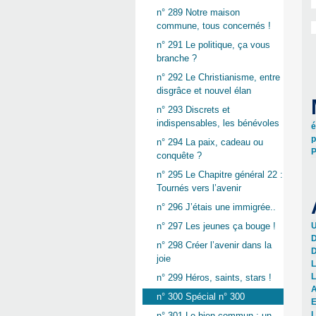
n° 289 Notre maison
commune, tous concernés !
n° 291 Le politique, ça vous
branche ?
n° 292 Le Christianisme, entre
disgrâce et nouvel élan
n° 293 Discrets et
indispensables, les bénévoles
é
p
n° 294 La paix, cadeau ou
P
conquête ?
n° 295 Le Chapitre général 22 :
Tournés vers l’avenir
n° 296 J’étais une immigrée..
U
n° 297 Les jeunes ça bouge !
D
n° 298 Créer l’avenir dans la
D
joie
L
L
n° 299 Héros, saints, stars !
A
n° 300 Spécial n° 300
E
L
n° 301 Le bien commun : un