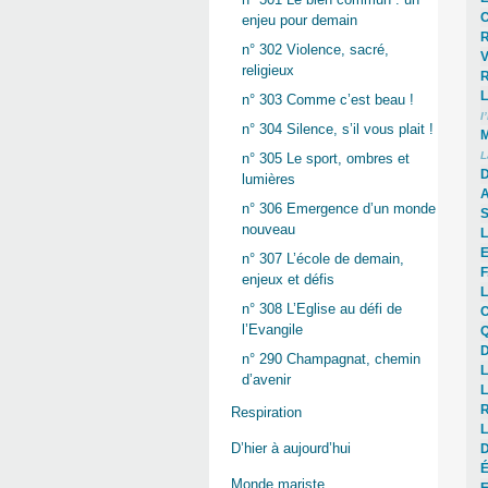
C
enjeu pour demain
R
n° 302 Violence, sacré,
V
religieux
R
L
n° 303 Comme c’est beau !
l
n° 304 Silence, s’il vous plait !
M
L
n° 305 Le sport, ombres et
D
lumières
A
n° 306 Emergence d’un monde
S
nouveau
L
E
n° 307 L’école de demain,
F
enjeux et défis
L
n° 308 L’Eglise au défi de
C
l’Evangile
Q
D
n° 290 Champagnat, chemin
L
d’avenir
L
R
Respiration
L
D’hier à aujourd’hui
D
É
Monde mariste
E