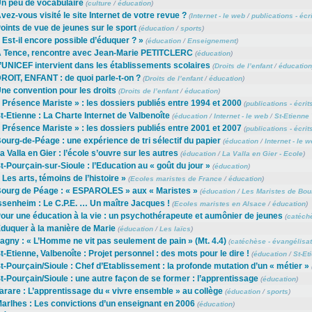
n peu de vocabulaire
(
culture
/
éducation
)
vez-vous visité le site Internet de votre revue ?
(
Internet - le web
/
publications - écr
oints de vue de jeunes sur le sport
(
éducation
/
sports
)
 Est-il encore possible d’éduquer ? »
(
éducation
/
Enseignement
)
 Tence, rencontre avec Jean-Marie PETITCLERC
(
éducation
)
’UNICEF intervient dans les établissements scolaires
(
Droits de l’enfant
/
éducation
ROIT, ENFANT : de quoi parle-t-on ?
(
Droits de l’enfant
/
éducation
)
ne convention pour les droits
(
Droits de l’enfant
/
éducation
)
 Présence Mariste » : les dossiers publiés entre 1994 et 2000
(
publications - écrit
t-Etienne : La Charte Internet de Valbenoîte
(
éducation
/
Internet - le web
/
St-Etienne
 Présence Mariste » : les dossiers publiés entre 2001 et 2007
(
publications - écrit
ourg-de-Péage : une expérience de tri sélectif du papier
(
éducation
/
Internet - le 
a Valla en Gier : l’école s’ouvre sur les autres
(
éducation
/
La Valla en Gier - Ecole
)
t-Pourçain-sur-Sioule : l’Education au « goût du jour »
(
éducation
)
 Les arts, témoins de l’histoire »
(
Ecoles maristes de France
/
éducation
)
ourg de Péage : « ESPAROLES » aux « Maristes »
(
éducation
/
Les Maristes de Bou
ssenheim : Le C.P.E. … Un maître Jacques !
(
Ecoles maristes en Alsace
/
éducation
)
our une éducation à la vie : un psychothérapeute et aumônier de jeunes
(
catéchè
duquer à la manière de Marie
(
éducation
/
Les laïcs
)
agny : « L’Homme ne vit pas seulement de pain » (Mt. 4.4)
(
catéchèse - évangélisat
t-Etienne, Valbenoîte : Projet personnel : des mots pour le dire !
(
éducation
/
St-Et
t-Pourçain/Sioule : Chef d’Etablissement : la profonde mutation d’un « métier »
t-Pourçain/Sioule : une autre façon de se former : l’apprentissage
(
éducation
)
arare : L’apprentissage du « vivre ensemble » au collège
(
éducation
/
sports
)
arlhes : Les convictions d’un enseignant en 2006
(
éducation
)