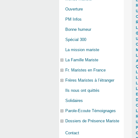
R
Ouverture
U
C
PM Infos
R
L
Bonne humeur
Œ
U
Spécial 300
C
La mission mariste
M
L
La Famille Mariste
A
Q
Fr. Maristes en France
L
L
Frères Maristes à l’étranger
L
L
Ils nous ont quittés
E
D
Solidaires
C
Parole-Ecoute Témoignages
L
R
Dossiers de Présence Mariste
U
P
Contact
C