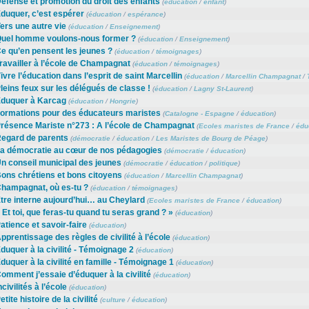
éfense et promotion du droit des enfants
(
éducation
/
enfant
)
duquer, c’est espérer
(
éducation
/
espérance
)
ers une autre vie
(
éducation
/
Enseignement
)
uel homme voulons-nous former ?
(
éducation
/
Enseignement
)
e qu’en pensent les jeunes ?
(
éducation
/
témoignages
)
ravailler à l’école de Champagnat
(
éducation
/
témoignages
)
ivre l’éducation dans l’esprit de saint Marcellin
(
éducation
/
Marcellin Champagnat
/
leins feux sur les délégués de classe !
(
éducation
/
Lagny St-Laurent
)
duquer à Karcag
(
éducation
/
Hongrie
)
ormations pour des éducateurs maristes
(
Catalogne - Espagne
/
éducation
)
résence Mariste n°273 : A l’école de Champagnat
(
Ecoles maristes de France
/
édu
egard de parents
(
démocratie
/
éducation
/
Les Maristes de Bourg de Péage
)
a démocratie au cœur de nos pédagogies
(
démocratie
/
éducation
)
n conseil municipal des jeunes
(
démocratie
/
éducation
/
politique
)
ons chrétiens et bons citoyens
(
éducation
/
Marcellin Champagnat
)
hampagnat, où es-tu ?
(
éducation
/
témoignages
)
tre interne aujourd’hui… au Cheylard
(
Ecoles maristes de France
/
éducation
)
 Et toi, que feras-tu quand tu seras grand ? »
(
éducation
)
atience et savoir-faire
(
éducation
)
pprentissage des règles de civilité à l’école
(
éducation
)
duquer à la civilité - Témoignage 2
(
éducation
)
duquer à la civilité en famille - Témoignage 1
(
éducation
)
omment j’essaie d’éduquer à la civilité
(
éducation
)
ncivilités à l’école
(
éducation
)
etite histoire de la civilité
(
culture
/
éducation
)