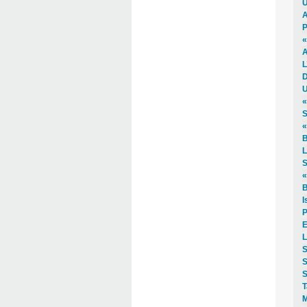
U
A
P
«
A
L
D
U
«
S
«
B
L
S
«
B
I
P
E
L
S
S
S
T
M