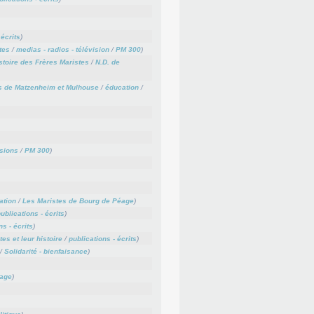
 écrits
)
tes
/
medias - radios - télévision
/
PM 300
)
stoire des Frères Maristes
/
N.D. de
s de Matzenheim et Mulhouse
/
éducation
/
sions
/
PM 300
)
ation
/
Les Maristes de Bourg de Péage
)
ublications - écrits
)
ns - écrits
)
es et leur histoire
/
publications - écrits
)
/
Solidarité - bienfaisance
)
éage
)