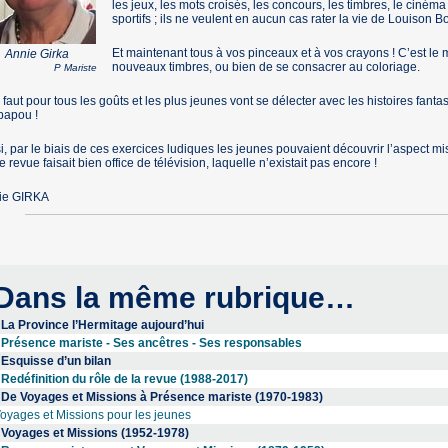
les jeux, les mots croisés, les concours, les timbres, le ciné
sportifs ; ils ne veulent en aucun cas rater la vie de Louison 
Et maintenant tous à vos pinceaux et à vos crayons ! C’est le 
Annie Girka
nouveaux timbres, ou bien de se consacrer au coloriage.
P Mariste
n faut pour tous les goûts et les plus jeunes vont se délecter avec les histoires fanta
papou !
i, par le biais de ces exercices ludiques les jeunes pouvaient découvrir l’aspect mis
e revue faisait bien office de télévision, laquelle n’existait pas encore !
ie GIRKA
Dans la même rubrique…
La Province l’Hermitage aujourd’hui
Présence mariste - Ses ancêtres - Ses responsables
Esquisse d’un bilan
Redéfinition du rôle de la revue (1988-2017)
De Voyages et Missions à Présence mariste (1970-1983)
oyages et Missions pour les jeunes
Voyages et Missions (1952-1978)