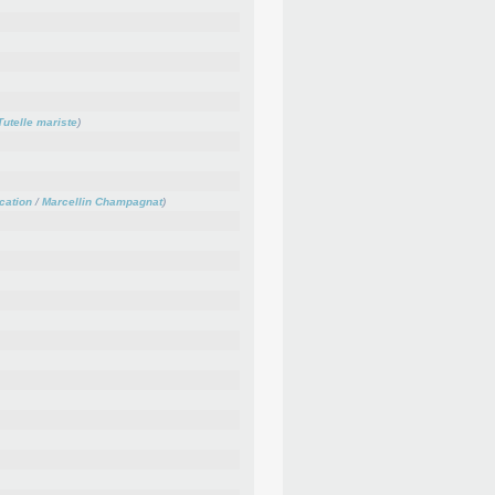
Tutelle mariste
)
cation
/
Marcellin Champagnat
)