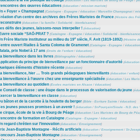
(
éducation
/
Les Maristes de Bourg de Péage
/
po
encontres des œuvres éducatives
(
éducation
/
mission mariste
)
n « Foyer » Champagnat
(
Catalogne - Espagne
/
éducation
/
Marcellin Champagnat
/
mis
réation d’un centre des archives des Frères Maristes de France
(
Histoire des Fr
econstruire
(
éducation
/
la famille
/
Solidarité - bienfaisance
)
es défis des jeunes, laissons-nous interpeller !
(
éducation
)
uvre sociale “SAÓ-PRAT ?
(
Catalogne - Espagne
/
éducation
/
Solidarité - bienfaisance
e
n Frère Mariste instituteur au milieu du 19
siècle, F. Avit (1819-1892)
(
Histoire d
entre ouvert Rialles à Santa Coloma de Gramenet
(
Catalogne - Espagne
/
éducation
alala, prix Nobel à 17 ans
(
Droits de l’enfant
/
éducation
)
a bienveillance dans les livres
(
Bibliographie
/
éducation
)
pplication du principe de bienveillance par un fonctionnaire d’autorité
(
éducation
uelques éléments d’histoire récente
(
éducation
)
a bienveillance, hier … Trois grands pédagogues bienveillants
(
éducation
/
enfant
)
a bienveillance à l’œuvre chez une enseignante spécialisée
(
éducation
/
Les Maris
a bienveillance au quotidien
(
Ecoles maristes en Alsace
/
éducation
)
e Conseil de classe : une étape dans le processus de valorisation du jeune
(
édu
xercer la bienveillance en classe
(
éducation
)
u bâton et de la carotte à la houlette du berger
(
Bible - Ecriture Sainte
/
éducation
)
es jeunes pousses promises à un avenir !
(
éducation
/
St-Pourçain/Sioule - N.D. des 
e cirque, école de la vie à Bourg de Péage
(
éducation
/
Les Maristes de Bourg de Péa
encontre de formation en Catalogne
(
Catalogne - Espagne
/
éducation
)
n regard chrétien sur l’innovation
(
éducation
/
Enseignement
)
rix Jean-Baptiste Montagne - Récifs artificiels
(
éducation
/
Enseignement
/
St-Joseph
oncours Jean-Baptiste Montagne
(
éducation
/
Enseignement
)