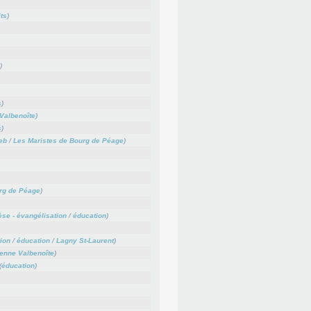
its
)
)
s
)
 Valbenoîte
)
s
)
web
/
Les Maristes de Bourg de Péage
)
rg de Péage
)
se - évangélisation
/
éducation
)
ion
/
éducation
/
Lagny St-Laurent
)
ienne Valbenoîte
)
(
éducation
)