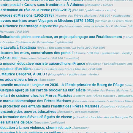
entre social « Cœurs sans frontières » À Athènes
(
éducation
/
Grèce
)
edéfinition du rôle de la revue (1988-2017)
(
PM 300
/
publications - écrits
)
oyages et Missions (1952-1978)
(
Histoire des Frères Maristes
/
PM 300
/
publications -
evues maristes avant Voyages et Missions (1879-1952)
(
Histoire des Frères Maris
a Province l’Hermitage aujourd’hui
(
Etablissements sous la tutelle des F. Maristes
/
Hi
’Hermitage
/
PM 300
)
éditation de pleine conscience, un projet qui engage tout l’établissement
(
Ecole
a Doctrine Chrétienne de Matzenheim
/
spiritualité
)
e Lavalla à Tabatinga
(
Brésil
/
Enseignement
/
La Valla 200
/
PM 300
)
battons les murs, construisons des ponts !
(
Histoire
/
PM 300
/
publications - écrits
)
pécial 300 !
(
éducation
/
Histoire
/
PM 300
/
vocation
)
a mission éducative mariste aujourd’hui en France
(
éducation
/
Evangélisation, mis
squisse d’un bilan
(
Histoire
/
Histoire des Frères Maristes
/
PM 300
)
. Maurice Bergeret, À DIEU !
(
biographies
/
publications - écrits
)
es ados et leurs héros
(
éducation
)
omédie musicale : un jour en 2030…à l’école primaire de Bourg de Péage
(
éduc
e
uelques aperçus sur l’art de bricoler au XIX
siècle
(
Histoire des Frères Maristes
/
p
e l’art de cuisiner chez les Frères Maristes
(
Histoire des Frères Maristes
/
publicatio
e manuel domestique des Frères Maristes
(
Economie - commerce
/
Les Frères Marist
a protection des enfants dans l’Institut des Frères Maristes
(
Chapitres
/
éducation
encontre des œuvres éducatives
(
éducation
/
mission mariste
)
a formation des élèves délégués de classe
(
éducation
/
Les Maristes de Bourg de P
es artisans de paix
(
éducation
/
politique
)
ducation à la non-violence, chemin de paix
(
éducation
)
ducation à la vie politique au collège