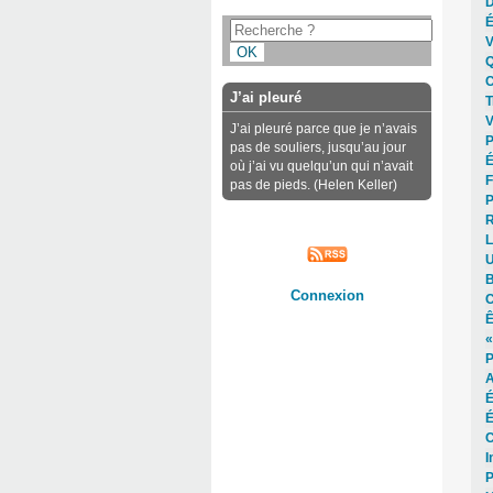
D
É
V
Q
C
J’ai pleuré
T
V
J’ai pleuré parce que je n’avais
P
pas de souliers, jusqu’au jour
É
où j’ai vu quelqu’un qui n’avait
F
pas de pieds. (Helen Keller)
P
R
L
U
B
Connexion
C
Ê
«
P
A
É
É
C
I
P