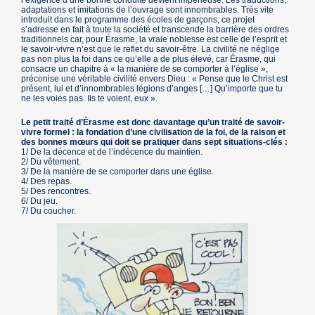
l’exigence d’une bonne conduite devient impérieuse. Les traductions,
adaptations et imitations de l’ouvrage sont innombrables. Très vite
introduit dans le programme des écoles de garçons, ce projet
s’adresse en fait à toute la société et transcende la barrière des ordres
traditionnels car, pour Érasme, la vraie noblesse est celle de l’esprit et
le savoir-vivre n’est que le reflet du savoir-être. La civilité ne néglige
pas non plus la foi dans ce qu’elle a de plus élevé, car Érasme, qui
consacre un chapitre à « la manière de se comporter à l’église »,
préconise une véritable civilité envers Dieu : « Pense que le Christ est
présent, lui et d’innombrables légions d’anges […] Qu’importe que tu
ne les voies pas. Ils te voient, eux ».
Le petit traité d’Érasme est donc davantage qu’un traité de savoir-
vivre formel : la fondation d’une civilisation de la foi, de la raison et
des bonnes mœurs qui doit se pratiquer dans sept situations-clés :
1/ De la décence et de l’indécence du maintien.
2/ Du vêtement.
3/ De la manière de se comporter dans une église.
4/ Des repas.
5/ Des rencontres.
6/ Du jeu.
7/ Du coucher.