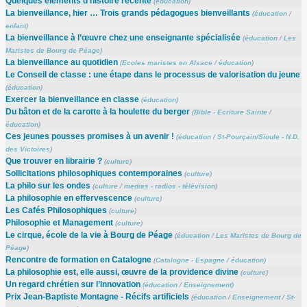
Quelques éléments d’histoire récente
(
éducation
)
La bienveillance, hier … Trois grands pédagogues bienveillants
(
éducation
/
enfant
)
La bienveillance à l’œuvre chez une enseignante spécialisée
(
éducation
/
Les
Maristes de Bourg de Péage
)
La bienveillance au quotidien
(
Ecoles maristes en Alsace
/
éducation
)
Le Conseil de classe : une étape dans le processus de valorisation du jeune
(
éducation
)
Exercer la bienveillance en classe
(
éducation
)
Du bâton et de la carotte à la houlette du berger
(
Bible - Ecriture Sainte
/
éducation
)
Ces jeunes pousses promises à un avenir !
(
éducation
/
St-Pourçain/Sioule - N.D.
des Victoires
)
Que trouver en librairie ?
(
culture
)
Sollicitations philosophiques contemporaines
(
culture
)
La philo sur les ondes
(
culture
/
medias - radios - télévision
)
La philosophie en effervescence
(
culture
)
Les Cafés Philosophiques
(
culture
)
Philosophie et Management
(
culture
)
Le cirque, école de la vie à Bourg de Péage
(
éducation
/
Les Maristes de Bourg de
Péage
)
Rencontre de formation en Catalogne
(
Catalogne - Espagne
/
éducation
)
La philosophie est, elle aussi, œuvre de la providence divine
(
culture
)
Un regard chrétien sur l’innovation
(
éducation
/
Enseignement
)
Prix Jean-Baptiste Montagne - Récifs artificiels
(
éducation
/
Enseignement
/
St-