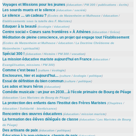
Voyages et Missions pour les jeunes
(
éducation
/
PM 300
/
publications - écrits
)
Les sourds muets et le silence
(
éducation
/
société
)
Le silence … un cadeau ?
(
Ecoles de Matzenheim et Mulhouse
/
éducation
/
Etablissements sous la tutelle des F. Maristes
)
Eduquer à la beauté
(
écologie
/
éducation
)
Centre social « Cœurs sans frontières » À Athènes
(
éducation
/
Grèce
)
Méditation de pleine conscience, un projet qui engage tout l’établissement
(
Ecoles de Matzenheim et Mulhouse
/
éducation
/
La Doctrine Chrétienne de
Matzenheim
/
spiritualité
)
Spécial 300 !
(
éducation
/
Histoire
/
PM 300
/
vocation
)
La mission éducative mariste aujourd’hui en France
(
éducation
/
Evangélisation, missions
/
PM 300
)
Comme c’est beau !
(
culture
/
écologie
)
Enclosures, hier et aujourd’hui…
(
culture
/
écologie
/
politique
)
Essai de définition du bien commun
(
culture
/
politique
)
Les ados et leurs héros
(
éducation
)
Comédie musicale : un jour en 2030…à l’école primaire de Bourg de Péage
(
éducation
/
Les Maristes de Bourg de Péage
)
La protection des enfants dans l’Institut des Frères Maristes
(
Chapitres
/
éducation
/
Solidarité - bienfaisance
)
Rencontre des œuvres éducatives
(
éducation
/
mission mariste
)
La formation des élèves délégués de classe
(
éducation
/
Les Maristes de Bourg
de Péage
)
Des artisans de paix
(
éducation
/
politique
)
Éducation à la non-violence, chemin de paix
(
éducation
)