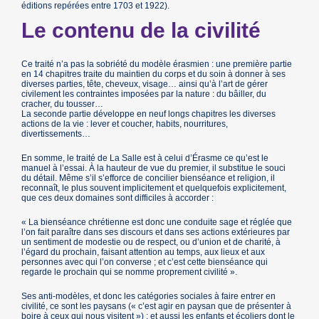
éditions repérées entre 1703 et 1922).
Le contenu de la civilité
Ce traité n’a pas la sobriété du modèle érasmien : une première partie
en 14 chapitres traite du maintien du corps et du soin à donner à ses
diverses parties, tête, cheveux, visage… ainsi qu’à l’art de gérer
civilement les contraintes imposées par la nature : du bâiller, du
cracher, du tousser…
La seconde partie développe en neuf longs chapitres les diverses
actions de la vie : lever et coucher, habits, nourritures,
divertissements…
En somme, le traité de La Salle est à celui d’Érasme ce qu’est le
manuel à l’essai. À la hauteur de vue du premier, il substitue le souci
du détail. Même s’il s’efforce de concilier bienséance et religion, il
reconnaît, le plus souvent implicitement et quelquefois explicitement,
que ces deux domaines sont difficiles à accorder :
« La bienséance chrétienne est donc une conduite sage et réglée que
l’on fait paraître dans ses discours et dans ses actions extérieures par
un sentiment de modestie ou de respect, ou d’union et de charité, à
l’égard du prochain, faisant attention au temps, aux lieux et aux
personnes avec qui l’on converse ; et c’est cette bienséance qui
regarde le prochain qui se nomme proprement civilité ».
Ses anti-modèles, et donc les catégories sociales à faire entrer en
civilité, ce sont les paysans (« c’est agir en paysan que de présenter à
boire à ceux qui nous visitent ») ; et aussi les enfants et écoliers dont le