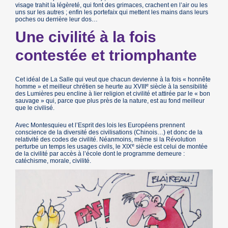
visage trahit la légèreté, qui font des grimaces, crachent en l’air ou les
uns sur les autres ; enfin les portefaix qui mettent les mains dans leurs
poches ou derrière leur dos…
Une civilité à la fois
contestée et triomphante
Cet idéal de La Salle qui veut que chacun devienne à la fois « honnête
e
homme » et meilleur chrétien se heurte au XVIII
siècle à la sensibilité
des Lumières peu encline à lier religion et civilité et attirée par le « bon
sauvage » qui, parce que plus près de la nature, est au fond meilleur
que le civilisé.
Avec Montesquieu et l’Esprit des lois les Européens prennent
conscience de la diversité des civilisations (Chinois…) et donc de la
relativité des codes de civilité. Néanmoins, même si la Révolution
e
perturbe un temps les usages civils, le XIX
siècle est celui de montée
de la civilité par accès à l’école dont le programme demeure :
catéchisme, morale, civilité.