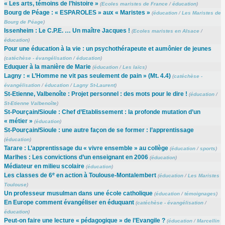
« Les arts, témoins de l’histoire »
(
Ecoles maristes de France
/
éducation
)
Bourg de Péage : « ESPAROLES » aux « Maristes »
(
éducation
/
Les Maristes de
Bourg de Péage
)
Issenheim : Le C.P.E. … Un maître Jacques !
(
Ecoles maristes en Alsace
/
éducation
)
Pour une éducation à la vie : un psychothérapeute et aumônier de jeunes
(
catéchèse - évangélisation
/
éducation
)
Eduquer à la manière de Marie
(
éducation
/
Les laïcs
)
Lagny : « L’Homme ne vit pas seulement de pain » (Mt. 4.4)
(
catéchèse -
évangélisation
/
éducation
/
Lagny St-Laurent
)
St-Etienne, Valbenoîte : Projet personnel : des mots pour le dire !
(
éducation
/
St-Etienne Valbenoîte
)
St-Pourçain/Sioule : Chef d’Etablissement : la profonde mutation d’un
« métier »
(
éducation
)
St-Pourçain/Sioule : une autre façon de se former : l’apprentissage
(
éducation
)
Tarare : L’apprentissage du « vivre ensemble » au collège
(
éducation
/
sports
)
Marlhes : Les convictions d’un enseignant en 2006
(
éducation
)
Médiateur en milieu scolaire
(
éducation
)
e
Les classes de 6
en action à Toulouse-Montalembert
(
éducation
/
Les Maristes
Toulouse
)
Un professeur musulman dans une école catholique
(
éducation
/
témoignages
)
En Europe comment évangéliser en éduquant
(
catéchèse - évangélisation
/
éducation
)
Peut-on faire une lecture « pédagogique » de l’Evangile ?
(
éducation
/
Marcellin