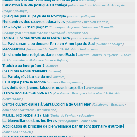
Education à la vie politique au collège
(
éducation
/
Les Maristes de Bourg de
Péage
/
politique
)
Quelques pas au pays de la Politique
(
culture
/
politique
)
Rencontres des œuvres éducatives
(
éducation
/
mission mariste
)
Un « Foyer » Champagnat
(
Catalogne - Espagne
/
éducation
/
Marcellin
Champagnat
/
mission mariste
/
Solidarité - bienfaisance
)
Bolivie : Loi des droits de la Mère Terre
(
culture
/
écologie
)
La Pachamama ou déesse Terre en Amérique du Sud
(
culture
/
écologie
)
Reconstruire
(
éducation
/
la famille
/
Solidarité - bienfaisance
)
Un chemin interreligieux dans notre École !
(
culture
/
culture religieuse
/
Ecoles
de Matzenheim et Mulhouse
/
Inter-religieux
)
Traduire ou interpréter ?
(
culture
)
Ces mots venus d’ailleurs
(
culture
)
La Parole, révélatrice du moi
(
culture
)
La langue parle le monde
(
culture
/
Enseignement
)
Les défis des jeunes, laissons-nous interpeller !
(
éducation
)
Œuvre sociale “SAÓ-PRAT ?
(
Catalogne - Espagne
/
éducation
/
Solidarité -
bienfaisance
)
Centre ouvert Rialles à Santa Coloma de Gramenet
(
Catalogne - Espagne
/
éducation
/
Solidarité - bienfaisance
)
Malala, prix Nobel à 17 ans
(
Droits de l’enfant
/
éducation
)
La bienveillance dans les livres
(
Bibliographie
/
éducation
)
Application du principe de bienveillance par un fonctionnaire d’autorité
(
éducation
/
société
)