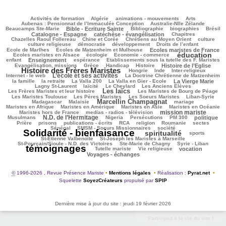
109/2961
98/2961
97/2961
317/2961
82/2961
Activités de formation
Algérie
animations - mouvements
Arts
48/2961
83/2961
Aubenas : Pensionnat de l’Immaculée Conception
Australie-Nlle Zélande
788/2961
82/2961
566/2961
109/2961
829/2961
Beaucamps Ste-Marie
Bible - Ecriture Sainte
Bibliographie
biographies
Brésil
644/2961
138/2961
158/2961
Catalogne - Espagne
catéchèse - évangélisation
Chapitres
140/2961
216/2961
457/2961
45/2961
Chazelles Raoul Follereau
Chine et Corée
Chrétiens au Moyen Orient
culture
119/2961
63/2961
134/2961
8/2961
culture religieuse
démocratie
développement
Droits de l’enfant
122/2961
902/2961
215/2961
Ecole de Marlhes
Ecoles de Matzenheim et Mulhouse
Ecoles maristes de France
éducation
520/2961
192/2961
1745/2961
174/2961
Ecoles maristes en Alsace
écologie
Economie - commerce
819/2961
247/2961
48/2961
302/2961
enfant
Enseignement
espérance
Etablissements sous la tutelle des F. Maristes
625/2961
132/2961
302/2961
776/2961
2016/2961
Evangélisation, missions
Grèce
Handicap
Histoire
Histoire de l’Eglise
Histoire des Frères Maristes
156/2961
22/2961
202/2961
181/2961
Hongrie
Inde
Inter-religieux
L’école et ses activités
1111/2961
55/2961
351/2961
Internet - le web
La Doctrine Chrétienne de Matzenheim
104/2961
55/2961
67/2961
643/2961
428/2961
la famille
la retraite
La Valla 200
La Valla en Gier - Ecole
La Vierge Marie
311/2961
236/2961
87/2961
253/2961
Lagny St-Laurent
laïcité
Le Cheylard
Les Anciens Elèves
Les laïcs
1476/2961
527/2961
238/2961
Les Frères Maristes et leur histoire
Les Maristes de Bourg de Péage
448/2961
381/2961
121/2961
176/2961
Les Maristes Toulouse
Les Pères Maristes
Les Soeurs Maristes
Liban-Syrie
Marcellin Champagnat
55/2961
1493/2961
55/2961
356/2961
Madagascar
Malaisie
mariage
362/2961
362/2961
115/2961
406/2961
Maristes en Afrique
Maristes en Amérique
Maristes en Asie
Maristes en Océanie
mission mariste
332/2961
1217/2961
108/2961
Maristes hors de France
medias - radios - télévision
N.D. de l’Hermitage
1076/2961
27/2961
193/2961
191/2961
876/2961
193/2961
Musulmans
Nigeria
Persécutions
PM 300
politique
100/2961
309/2961
185/2961
310/2961
67/2961
37/2961
50/2961
Prière
prisons
publications - écrits
RCA
religion
Roumanie
sectes
303/2961
328/2961
2853/2961
Sénégal
SMSM - Soeurs Missionnaires
société
Solidarité - bienfaisance
spiritualité
1714/2961
284/2961
209/2961
sports
61/2961
111/2961
St-Etienne Valbenoîte
St-Joseph les Maristes à Marseille
47/2961
17/2961
2961/2961
St-Pourçain/Sioule - N.D. des Victoires
Ste-Marie de Chagny
Syrie - Liban
témoignages
222/2961
186/2961
759/2961
659/2961
Tutelle mariste
Vie religieuse
vocation
Voyages - échanges
©
1996-2026 , Revue Présence Mariste
•
Mentions légales
•
Réalisation :
Pyrat.net
•
Squelette
SoyezCréateurs
propulsé par
SPIP
Dernière mise à jour du site : jeudi 19 février 2026
Participez à la vie du site !