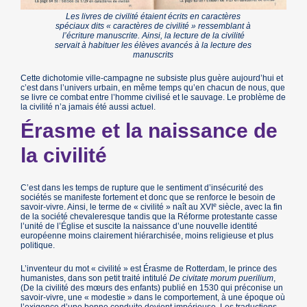
Les livres de civilité étaient écrits en caractères
spéciaux dits « caractères de civilité » ressemblant à
l’écriture manuscrite. Ainsi, la lecture de la civilité
servait à habituer les élèves avancés à la lecture des
manuscrits
Cette dichotomie ville-campagne ne subsiste plus guère aujourd’hui et
c’est dans l’univers urbain, en même temps qu’en chacun de nous, que
se livre ce combat entre l’homme civilisé et le sauvage. Le problème de
la civilité n’a jamais été aussi actuel.
Érasme et la naissance de
la civilité
C’est dans les temps de rupture que le sentiment d’insécurité des
sociétés se manifeste fortement et donc que se renforce le besoin de
e
savoir-vivre. Ainsi, le terme de « civilité » naît au XVI
siècle, avec la fin
de la société chevaleresque tandis que la Réforme protestante casse
l’unité de l’Église et suscite la naissance d’une nouvelle identité
européenne moins clairement hiérarchisée, moins religieuse et plus
politique.
L’inventeur du mot « civilité » est Érasme de Rotterdam, le prince des
humanistes, dans son petit traité intitulé
De civitate morum puerilium
,
(De la civilité des mœurs des enfants) publié en 1530 qui préconise un
savoir-vivre, une « modestie » dans le comportement, à une époque où