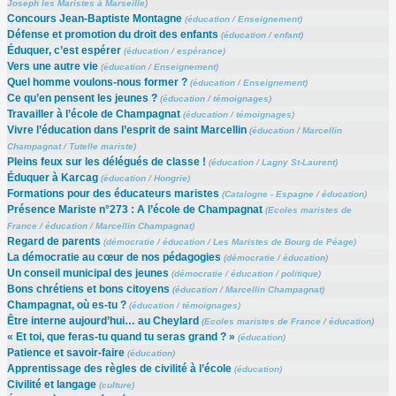
Joseph les Maristes à Marseille
)
Concours Jean-Baptiste Montagne
(
éducation
/
Enseignement
)
Défense et promotion du droit des enfants
(
éducation
/
enfant
)
Éduquer, c’est espérer
(
éducation
/
espérance
)
Vers une autre vie
(
éducation
/
Enseignement
)
Quel homme voulons-nous former ?
(
éducation
/
Enseignement
)
Ce qu’en pensent les jeunes ?
(
éducation
/
témoignages
)
Travailler à l’école de Champagnat
(
éducation
/
témoignages
)
Vivre l’éducation dans l’esprit de saint Marcellin
(
éducation
/
Marcellin
Champagnat
/
Tutelle mariste
)
Pleins feux sur les délégués de classe !
(
éducation
/
Lagny St-Laurent
)
Éduquer à Karcag
(
éducation
/
Hongrie
)
Formations pour des éducateurs maristes
(
Catalogne - Espagne
/
éducation
)
Présence Mariste n°273 : A l’école de Champagnat
(
Ecoles maristes de
France
/
éducation
/
Marcellin Champagnat
)
Regard de parents
(
démocratie
/
éducation
/
Les Maristes de Bourg de Péage
)
La démocratie au cœur de nos pédagogies
(
démocratie
/
éducation
)
Un conseil municipal des jeunes
(
démocratie
/
éducation
/
politique
)
Bons chrétiens et bons citoyens
(
éducation
/
Marcellin Champagnat
)
Champagnat, où es-tu ?
(
éducation
/
témoignages
)
Être interne aujourd’hui… au Cheylard
(
Ecoles maristes de France
/
éducation
)
« Et toi, que feras-tu quand tu seras grand ? »
(
éducation
)
Patience et savoir-faire
(
éducation
)
Apprentissage des règles de civilité à l’école
(
éducation
)
Civilité et langage
(
culture
)