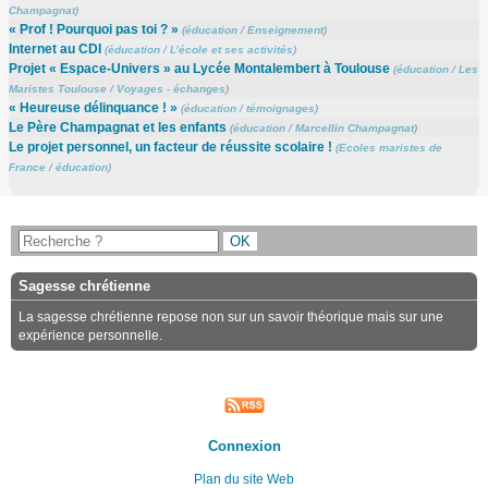
Champagnat
)
« Prof ! Pourquoi pas toi ? »
(
éducation
/
Enseignement
)
Internet au CDI
(
éducation
/
L’école et ses activités
)
Projet « Espace-Univers » au Lycée Montalembert à Toulouse
(
éducation
/
Les
Maristes Toulouse
/
Voyages - échanges
)
« Heureuse délinquance ! »
(
éducation
/
témoignages
)
Le Père Champagnat et les enfants
(
éducation
/
Marcellin Champagnat
)
Le projet personnel, un facteur de réussite scolaire !
(
Ecoles maristes de
France
/
éducation
)
Sagesse chrétienne
La sagesse chrétienne repose non sur un savoir théorique mais sur une
expérience personnelle.
Connexion
Plan du site Web