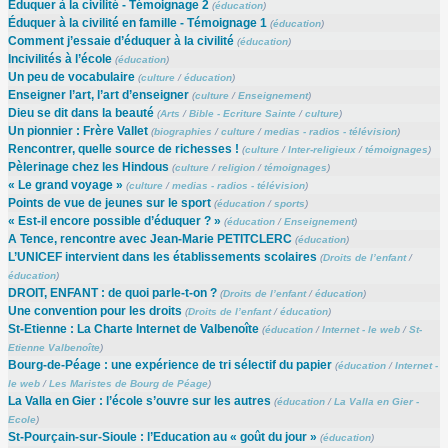
Éduquer à la civilité - Témoignage 2
(
éducation
)
Éduquer à la civilité en famille - Témoignage 1
(
éducation
)
Comment j’essaie d’éduquer à la civilité
(
éducation
)
Incivilités à l’école
(
éducation
)
Un peu de vocabulaire
(
culture
/
éducation
)
Enseigner l’art, l’art d’enseigner
(
culture
/
Enseignement
)
Dieu se dit dans la beauté
(
Arts
/
Bible - Ecriture Sainte
/
culture
)
Un pionnier : Frère Vallet
(
biographies
/
culture
/
medias - radios - télévision
)
Rencontrer, quelle source de richesses !
(
culture
/
Inter-religieux
/
témoignages
)
Pèlerinage chez les Hindous
(
culture
/
religion
/
témoignages
)
« Le grand voyage »
(
culture
/
medias - radios - télévision
)
Points de vue de jeunes sur le sport
(
éducation
/
sports
)
« Est-il encore possible d’éduquer ? »
(
éducation
/
Enseignement
)
A Tence, rencontre avec Jean-Marie PETITCLERC
(
éducation
)
L’UNICEF intervient dans les établissements scolaires
(
Droits de l’enfant
/
éducation
)
DROIT, ENFANT : de quoi parle-t-on ?
(
Droits de l’enfant
/
éducation
)
Une convention pour les droits
(
Droits de l’enfant
/
éducation
)
St-Etienne : La Charte Internet de Valbenoîte
(
éducation
/
Internet - le web
/
St-
Etienne Valbenoîte
)
Bourg-de-Péage : une expérience de tri sélectif du papier
(
éducation
/
Internet -
le web
/
Les Maristes de Bourg de Péage
)
La Valla en Gier : l’école s’ouvre sur les autres
(
éducation
/
La Valla en Gier -
Ecole
)
St-Pourçain-sur-Sioule : l’Education au « goût du jour »
(
éducation
)