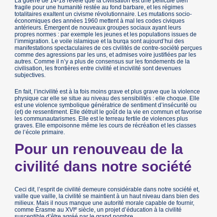
La guerre de 14-18 révèle que la civilisation est une pellicule bien
fragile pour une humanité restée au fond barbare, et les régimes
totalitaires exaltent un civisme révolutionnaire. Les mutations socio-
économiques des années 1960 mettent à mal les codes civiques
antérieurs. Émergent de nouveaux groupes sociaux ayant leurs
propres normes : par exemple les jeunes et les populations issues de
l’immigration. Le voile islamique et la burqa sont aujourd’hui des
manifestations spectaculaires de ces civilités de contre-société perçues
comme des agressions par les uns, et admises voire justifiées par les
autres. Comme il n’y a plus de consensus sur les fondements de la
civilisation, les frontières entre civilité et incivilité sont devenues
subjectives.
En fait, l’incivilité est à la fois moins grave et plus grave que la violence
physique car elle se situe au niveau des sensibilités : elle choque. Elle
est une violence symbolique génératrice de sentiment d’insécurité ou
(et) de ressentiment. Elle détruit le goût de la vie en commun et favorise
les communautarismes. Elle est le terreau fertile de violences plus
graves. Elle empoisonne même les cours de récréation et les classes
de l’école primaire.
Pour un renouveau de la
civilité dans notre société
Ceci dit, l’esprit de civilité demeure considérable dans notre société et,
vaille que vaille, la civilité se maintient à un haut niveau dans bien des
milieux. Mais il nous manque une autorité morale capable de fournir,
e
comme Érasme au XVI
siècle, un projet d’éducation à la civilité
susceptible d’être agréé par le grand nombre.