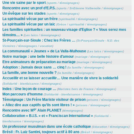
Une vie saine par le sport
(
sports
/
témoignages
)
Rencontre avec un prof d’E.P.S.
(
sports
/
St-Etienne Valbenoîte
/
témoignages
)
Un évêque sur les stades
(
sports
/
témoignages
)
La spiritualité vécue par un frère
(
spiritualité
/
témoignages
)
La spiritualité vécue par un laïc
(
Grèce
/
spiritualité
/
témoignages
)
Les familles spirituelles : un nouveau visage d’Eglise ? « Vous serez mes
témoins… »
(
Les laïcs
/
témoignages
)
St-Pourçain-sur-Sioule : Chez les Frères …
(
St-Pourçain/Sioule - N.D. des
Victoires
/
témoignages
/
vocation
)
La communauté « Jeunes » de La Valla-Mulhouse
(
Les laïcs
/
témoignages
)
Notre mariage : une belle histoire d’amour
(
mariage
/
témoignages
)
Etre animateurs de préparation au mariage
(
mariage
/
témoignages
)
Adoption : Jamais deux sans … cinq !
(
la famille
/
témoignages
)
La famille, une bonne nouvelle ?
(
la famille
/
témoignages
)
Accueillir et se laisser accueillir… Une manière de vivre la solidarité
(
Solidarité - bienfaisance
/
témoignages
)
Indes : Une leçon de courage …
(
Maristes hors de France
/
témoignages
)
Mon parcours d’homme
(
Solidarité - bienfaisance
/
témoignages
)
Témoignage : Un Frère Mariste visiteur de prison
(
prisons
/
témoignages
)
« Allez dire aux captifs qu’ils sont libres ! »
(
prisons
/
témoignages
)
gr
Rencontre avec M
Alain PLANET
(
témoignages
)
Collaboration « B.I.S. » et « Franciscan International »
(
Solidarité -
bienfaisance
/
témoignages
)
Un professeur musulman dans une école catholique
(
éducation
/
témoignages
)
Brésil : Fr. Luiz Santini, toujours actif à 80 ans
(
Brésil
/
témoignages
)