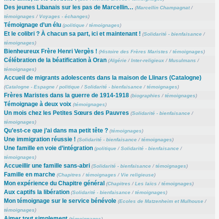
Des jeunes Libanais sur les pas de Marcellin…
(
Marcellin Champagnat
/
témoignages
/
Voyages - échanges
)
Témoignage d’un élu
(
politique
/
témoignages
)
Et le colibri ? À chacun sa part, ici et maintenant !
(
Solidarité - bienfaisance
/
témoignages
)
Bienheureux Frère Henri Vergès !
(
Histoire des Frères Maristes
/
témoignages
)
Célébration de la béatification à Oran
(
Algérie
/
Inter-religieux
/
Musulmans
/
témoignages
)
Accueil de migrants adolescents dans la maison de Llinars (Catalogne)
(
Catalogne - Espagne
/
politique
/
Solidarité - bienfaisance
/
témoignages
)
Frères Maristes dans la guerre de 1914-1918
(
biographies
/
témoignages
)
Témoignage à deux voix
(
témoignages
)
Un mois chez les Petites Sœurs des Pauvres
(
Solidarité - bienfaisance
/
témoignages
)
Qu’est-ce que j’ai dans ma petit tête ?
(
témoignages
)
Une immigration réussie !
(
Solidarité - bienfaisance
/
témoignages
)
Une famille en voie d’intégration
(
politique
/
Solidarité - bienfaisance
/
témoignages
)
Accueillir une famille sans-abri
(
Solidarité - bienfaisance
/
témoignages
)
Famille en marche
(
Chapitres
/
témoignages
/
Vie religieuse
)
Mon expérience du Chapitre général
(
Chapitres
/
Les laïcs
/
témoignages
)
Aux captifs la libération
(
Solidarité - bienfaisance
/
témoignages
)
Mon témoignage sur le service bénévole
(
Ecoles de Matzenheim et Mulhouse
/
témoignages
)
Aimer tout simplement
(
témoignages
)