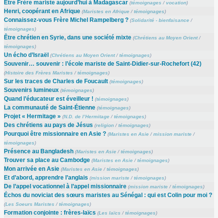
Être Frère mariste aujourd’hui à Madagascar
(
témoignages
/
vocation
)
Henri, coopérant en Afrique
(
Maristes en Afrique
/
témoignages
)
Connaissez-vous Frère Michel Rampelberg ?
(
Solidarité - bienfaisance
/
témoignages
)
Être chrétien en Syrie, dans une société mixte
(
Chrétiens au Moyen Orient
/
témoignages
)
Un écho d’Israël
(
Chrétiens au Moyen Orient
/
témoignages
)
Souvenir… souvenir : l’école mariste de Saint-Didier-sur-Rochefort (42)
(
Histoire des Frères Maristes
/
témoignages
)
Sur les traces de Charles de Foucault
(
témoignages
)
Souvenirs lumineux
(
témoignages
)
Quand l’éducateur est éveilleur !
(
témoignages
)
La communauté de Saint-Étienne
(
témoignages
)
Projet « Hermitage »
(
N.D. de l’Hermitage
/
témoignages
)
Des chrétiens au pays de Jésus
(
religion
/
témoignages
)
Pourquoi être missionnaire en Asie ?
(
Maristes en Asie
/
mission mariste
/
témoignages
)
Présence au Bangladesh
(
Maristes en Asie
/
témoignages
)
Trouver sa place au Cambodge
(
Maristes en Asie
/
témoignages
)
Mon arrivée en Asie
(
Maristes en Asie
/
témoignages
)
Et d’abord, apprendre l’anglais
(
mission mariste
/
témoignages
)
De l’appel vocationnel à l’appel missionnaire
(
mission mariste
/
témoignages
)
Échos du noviciat des sœurs maristes au Sénégal : qui est Colin pour moi ?
(
Les Soeurs Maristes
/
témoignages
)
Formation conjointe : frères-laïcs
(
Les laïcs
/
témoignages
)