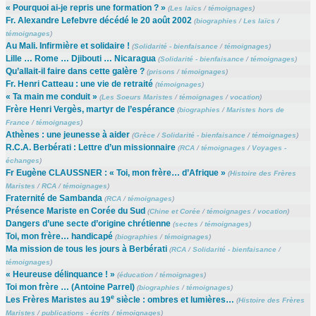
« Pourquoi ai-je repris une formation ? »
(
Les laïcs
/
témoignages
)
Fr. Alexandre Lefebvre décédé le 20 août 2002
(
biographies
/
Les laïcs
/
témoignages
)
Au Mali. Infirmière et solidaire !
(
Solidarité - bienfaisance
/
témoignages
)
Lille … Rome … Djibouti … Nicaragua
(
Solidarité - bienfaisance
/
témoignages
)
Qu’allait-il faire dans cette galère ?
(
prisons
/
témoignages
)
Fr. Henri Catteau : une vie de retraité
(
témoignages
)
« Ta main me conduit »
(
Les Soeurs Maristes
/
témoignages
/
vocation
)
Frère Henri Vergès, martyr de l’espérance
(
biographies
/
Maristes hors de
France
/
témoignages
)
Athènes : une jeunesse à aider
(
Grèce
/
Solidarité - bienfaisance
/
témoignages
)
R.C.A. Berbérati : Lettre d’un missionnaire
(
RCA
/
témoignages
/
Voyages -
échanges
)
Fr Eugène CLAUSSNER : « Toi, mon frère… d’Afrique »
(
Histoire des Frères
Maristes
/
RCA
/
témoignages
)
Fraternité de Sambanda
(
RCA
/
témoignages
)
Présence Mariste en Corée du Sud
(
Chine et Corée
/
témoignages
/
vocation
)
Dangers d’une secte d’origine chrétienne
(
sectes
/
témoignages
)
Toi, mon frère… handicapé
(
biographies
/
témoignages
)
Ma mission de tous les jours à Berbérati
(
RCA
/
Solidarité - bienfaisance
/
témoignages
)
« Heureuse délinquance ! »
(
éducation
/
témoignages
)
Toi mon frère … (Antoine Parrel)
(
biographies
/
témoignages
)
e
Les Frères Maristes au 19
siècle : ombres et lumières…
(
Histoire des Frères
Maristes
/
publications - écrits
/
témoignages
)