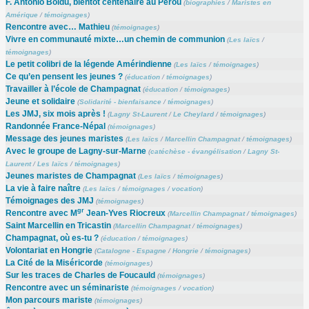
F. Antonio Boldú, bientôt centenaire au Pérou
(
biographies
/
Maristes en
Amérique
/
témoignages
)
Rencontre avec… Mathieu
(
témoignages
)
Vivre en communauté mixte…un chemin de communion
(
Les laïcs
/
témoignages
)
Le petit colibri de la légende Amérindienne
(
Les laïcs
/
témoignages
)
Ce qu’en pensent les jeunes ?
(
éducation
/
témoignages
)
Travailler à l’école de Champagnat
(
éducation
/
témoignages
)
Jeune et solidaire
(
Solidarité - bienfaisance
/
témoignages
)
Les JMJ, six mois après !
(
Lagny St-Laurent
/
Le Cheylard
/
témoignages
)
Randonnée France-Népal
(
témoignages
)
Message des jeunes maristes
(
Les laïcs
/
Marcellin Champagnat
/
témoignages
)
Avec le groupe de Lagny-sur-Marne
(
catéchèse - évangélisation
/
Lagny St-
Laurent
/
Les laïcs
/
témoignages
)
Jeunes maristes de Champagnat
(
Les laïcs
/
témoignages
)
La vie à faire naître
(
Les laïcs
/
témoignages
/
vocation
)
Témoignages des JMJ
(
témoignages
)
gr
Rencontre avec M
Jean-Yves Riocreux
(
Marcellin Champagnat
/
témoignages
)
Saint Marcellin en Tricastin
(
Marcellin Champagnat
/
témoignages
)
Champagnat, où es-tu ?
(
éducation
/
témoignages
)
Volontariat en Hongrie
(
Catalogne - Espagne
/
Hongrie
/
témoignages
)
La Cité de la Miséricorde
(
témoignages
)
Sur les traces de Charles de Foucauld
(
témoignages
)
Rencontre avec un séminariste
(
témoignages
/
vocation
)
Mon parcours mariste
(
témoignages
)