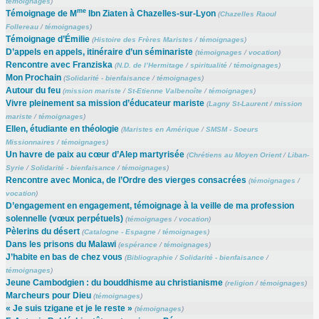
témoignages
)
me
Témoignage de M
Ibn Ziaten à Chazelles-sur-Lyon
(
Chazelles Raoul
Follereau
/
témoignages
)
Témoignage d’Émilie
(
Histoire des Frères Maristes
/
témoignages
)
D’appels en appels, itinéraire d’un séminariste
(
témoignages
/
vocation
)
Rencontre avec Franziska
(
N.D. de l’Hermitage
/
spiritualité
/
témoignages
)
Mon Prochain
(
Solidarité - bienfaisance
/
témoignages
)
Autour du feu
(
mission mariste
/
St-Etienne Valbenoîte
/
témoignages
)
Vivre pleinement sa mission d’éducateur mariste
(
Lagny St-Laurent
/
mission
mariste
/
témoignages
)
Ellen, étudiante en théologie
(
Maristes en Amérique
/
SMSM - Soeurs
Missionnaires
/
témoignages
)
Un havre de paix au cœur d’Alep martyrisée
(
Chrétiens au Moyen Orient
/
Liban-
Syrie
/
Solidarité - bienfaisance
/
témoignages
)
Rencontre avec Monica, de l’Ordre des vierges consacrées
(
témoignages
/
vocation
)
D’engagement en engagement, témoignage à la veille de ma profession
solennelle (vœux perpétuels)
(
témoignages
/
vocation
)
Pèlerins du désert
(
Catalogne - Espagne
/
témoignages
)
Dans les prisons du Malawi
(
espérance
/
témoignages
)
J’habite en bas de chez vous
(
Bibliographie
/
Solidarité - bienfaisance
/
témoignages
)
Jeune Cambodgien : du bouddhisme au christianisme
(
religion
/
témoignages
)
Marcheurs pour Dieu
(
témoignages
)
« Je suis tzigane et je le reste »
(
témoignages
)