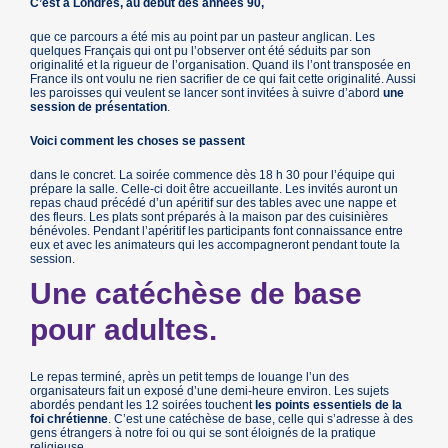
C’est à Londres, au début des années 90,
que ce parcours a été mis au point par un pasteur anglican. Les
quelques Français qui ont pu l’observer ont été séduits par son
originalité et la rigueur de l’organisation. Quand ils l’ont transposée en
France ils ont voulu ne rien sacrifier de ce qui fait cette originalité. Aussi
les paroisses qui veulent se lancer sont invitées à suivre d’abord
une
session de présentation
.
Voici comment les choses se passent
dans le concret. La soirée commence dès 18 h 30 pour l’équipe qui
prépare la salle. Celle-ci doit être accueillante. Les invités auront un
repas chaud précédé d’un apéritif sur des tables avec une nappe et
des fleurs. Les plats sont préparés à la maison par des cuisinières
bénévoles. Pendant l’apéritif les participants font connaissance entre
eux et avec les animateurs qui les accompagneront pendant toute la
session.
Une catéchèse de base
pour adultes.
Le repas terminé, après un petit temps de louange l’un des
organisateurs fait un exposé d’une demi-heure environ. Les sujets
abordés pendant les 12 soirées touchent
les points essentiels de la
foi chrétienne
. C’est une catéchèse de base, celle qui s’adresse à des
gens étrangers à notre foi ou qui se sont éloignés de la pratique
religieuse.