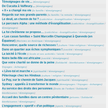
Témoignages de vie…
(
témoignages
)
De Cucaita à Valfleury…
(
témoignages
)
« Il » a changé ma vie
(
la famille
/
témoignages
)
Regards sur nos grands-parents
(
la famille
/
la retraite
/
témoignages
)
Le deuil, un chemin de foi ?
(
catéchèse - évangélisation
/
témoignages
)
Le parcours Alpha : une méthode d’évangélisation
(
catéchèse - évangélisation
/
témoignages
)
La foi chrétienne se propose…
(
catéchèse - évangélisation
/
témoignages
)
« Las casas familias » Saint Marcellin Champagnat à Quevedo (en
Équateur)
(
Maristes en Amérique
/
témoignages
)
Rencontrer, quelle source de richesses !
(
culture
/
Inter-religieux
/
témoignages
)
Dans un quartier aux échos symphoniques !
(
société
/
témoignages
)
La laïcité à l’école
(
L’école et ses activités
/
laïcité
/
témoignages
)
Notre belle-fille est africaine
(
société
/
témoignages
)
Que votre charité se donne de la peine
(
Solidarité - bienfaisance
/
témoignages
/
Voyages - échanges
)
« Lève-toi et marche »
(
spiritualité
/
témoignages
)
Pèlerinage chez les Hindous
(
culture
/
religion
/
témoignages
)
Le Puy, sur le chemin de Saint-Jacques
(
spiritualité
/
témoignages
)
Sydney : appelés à transformer le monde
(
témoignages
/
Voyages - échanges
)
Au service des droits des personnes
(
Droits de l’enfant
/
Solidarité -
bienfaisance
/
témoignages
)
Accueil des familles dans un centre pénitentiaire
(
prisons
/
Solidarité -
bienfaisance
/
témoignages
)
L’engagement « sportif » d’un politique
(
sports
/
témoignages
)