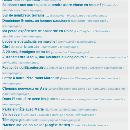
Se donner aux autres, sans attendre autre chose en retour !
(
Solidarité -
bienfaisance
/
témoignages
)
Sur de nombreux terrains …
(
Solidarité - bienfaisance
/
témoignages
)
Dominique Grouès, un homme passionné
(
Solidarité - bienfaisance
/
témoignages
)
Ma petite expérience de solidarité en Chine
(
Le Cheylard
/
Solidarité -
bienfaisance
/
témoignages
)
Lycéens et étudiants en marche !
(
spiritualité
/
témoignages
)
Chrétien sur le terrain !
(
spiritualité
/
témoignages
)
À 20 ans, témoigner de sa foi
(
spiritualité
/
témoignages
)
« Transmettre la foi », une aventure au long cours !
(
catéchèse - évangélisation
/
spiritualité
/
témoignages
)
Festivités du Bicentenaire
(
Histoire des Frères Maristes
/
Marcellin Champagnat
/
témoignages
)
Lettre à notre Père, saint Marcellin
(
Marcellin Champagnat
/
mission mariste
/
témoignages
)
Chemins nouveaux en Asie
(
Evangélisation, missions
/
La Valla 200
/
Maristes en
Asie
/
témoignages
)
Dans l’école, être avec les jeunes
(
catéchèse - évangélisation
/
mission mariste
/
témoignages
)
Partir en hâte avec Marie
(
Maristes en Amérique
/
témoignages
)
Vis le rêve !
(
Les laïcs
/
Maristes hors de France
/
témoignages
)
Témoignages
(
Marcellin Champagnat
/
témoignages
)
“Menez une vie nouvelle” (Angèle Merici)
(
Solidarité - bienfaisance
/