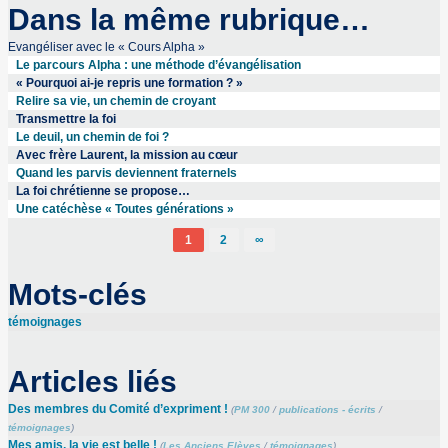
Dans la même rubrique…
Evangéliser avec le « Cours Alpha »
Le parcours Alpha : une méthode d’évangélisation
« Pourquoi ai-je repris une formation ? »
Relire sa vie, un chemin de croyant
Transmettre la foi
Le deuil, un chemin de foi ?
Avec frère Laurent, la mission au cœur
Quand les parvis deviennent fraternels
La foi chrétienne se propose…
Une catéchèse « Toutes générations »
1
2
∞
Mots-clés
témoignages
Articles liés
Des membres du Comité d’expriment !
(
PM 300
/
publications - écrits
/
témoignages
)
Mes amis, la vie est belle !
(
Les Anciens Elèves
/
témoignages
)