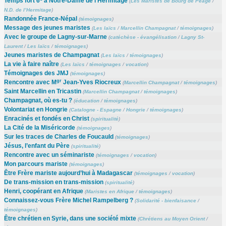
Temps fort 6
à Notre-Dame de l’Hermitage
(
Les Maristes de Bourg de Péage
/
N.D. de l’Hermitage
)
Randonnée France-Népal
(
témoignages
)
Message des jeunes maristes
(
Les laïcs
/
Marcellin Champagnat
/
témoignages
)
Avec le groupe de Lagny-sur-Marne
(
catéchèse - évangélisation
/
Lagny St-
Laurent
/
Les laïcs
/
témoignages
)
Jeunes maristes de Champagnat
(
Les laïcs
/
témoignages
)
La vie à faire naître
(
Les laïcs
/
témoignages
/
vocation
)
Témoignages des JMJ
(
témoignages
)
gr
Rencontre avec M
Jean-Yves Riocreux
(
Marcellin Champagnat
/
témoignages
)
Saint Marcellin en Tricastin
(
Marcellin Champagnat
/
témoignages
)
Champagnat, où es-tu ?
(
éducation
/
témoignages
)
Volontariat en Hongrie
(
Catalogne - Espagne
/
Hongrie
/
témoignages
)
Enracinés et fondés en Christ
(
spiritualité
)
La Cité de la Miséricorde
(
témoignages
)
Sur les traces de Charles de Foucauld
(
témoignages
)
Jésus, l’enfant du Père
(
spiritualité
)
Rencontre avec un séminariste
(
témoignages
/
vocation
)
Mon parcours mariste
(
témoignages
)
Être Frère mariste aujourd’hui à Madagascar
(
témoignages
/
vocation
)
De trans-mission en trans-mission
(
spiritualité
)
Henri, coopérant en Afrique
(
Maristes en Afrique
/
témoignages
)
Connaissez-vous Frère Michel Rampelberg ?
(
Solidarité - bienfaisance
/
témoignages
)
Être chrétien en Syrie, dans une société mixte
(
Chrétiens au Moyen Orient
/