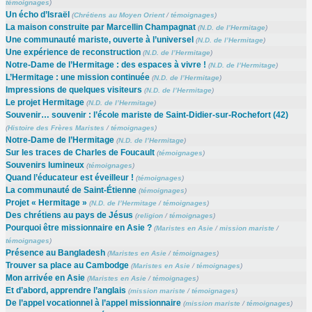
témoignages
)
Un écho d’Israël
(
Chrétiens au Moyen Orient
/
témoignages
)
La maison construite par Marcellin Champagnat
(
N.D. de l’Hermitage
)
Une communauté mariste, ouverte à l’universel
(
N.D. de l’Hermitage
)
Une expérience de reconstruction
(
N.D. de l’Hermitage
)
Notre-Dame de l’Hermitage : des espaces à vivre !
(
N.D. de l’Hermitage
)
L’Hermitage : une mission continuée
(
N.D. de l’Hermitage
)
Impressions de quelques visiteurs
(
N.D. de l’Hermitage
)
Le projet Hermitage
(
N.D. de l’Hermitage
)
Souvenir… souvenir : l’école mariste de Saint-Didier-sur-Rochefort (42)
(
Histoire des Frères Maristes
/
témoignages
)
Notre-Dame de l’Hermitage
(
N.D. de l’Hermitage
)
Sur les traces de Charles de Foucault
(
témoignages
)
Souvenirs lumineux
(
témoignages
)
Quand l’éducateur est éveilleur !
(
témoignages
)
La communauté de Saint-Étienne
(
témoignages
)
Projet « Hermitage »
(
N.D. de l’Hermitage
/
témoignages
)
Des chrétiens au pays de Jésus
(
religion
/
témoignages
)
Pourquoi être missionnaire en Asie ?
(
Maristes en Asie
/
mission mariste
/
témoignages
)
Présence au Bangladesh
(
Maristes en Asie
/
témoignages
)
Trouver sa place au Cambodge
(
Maristes en Asie
/
témoignages
)
Mon arrivée en Asie
(
Maristes en Asie
/
témoignages
)
Et d’abord, apprendre l’anglais
(
mission mariste
/
témoignages
)
De l’appel vocationnel à l’appel missionnaire
(
mission mariste
/
témoignages
)