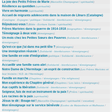
La joie des Petits Frères de Marie
(
Marcellin Champagnat
/
spiritualité
)
Résilience au quotidien
(
spiritualité
)
Vivre en harmonie
(
spiritualité
)
Accueil de migrants adolescents dans la maison de Llinars (Catalogne)
(
Catalogne - Espagne
/
politique
/
Solidarité - bienfaisance
/
témoignages
)
Réjouissez-vous !
(
Bible - Ecriture Sainte
/
spiritualité
)
Frères Maristes dans la guerre de 1914-1918
(
biographies
/
témoignages
)
Témoignage à deux voix
(
témoignages
)
Un mois chez les Petites Sœurs des Pauvres
(
Solidarité - bienfaisance
/
témoignages
)
Qu’est-ce que j’ai dans ma petit tête ?
(
témoignages
)
Une immigration réussie !
(
Solidarité - bienfaisance
/
témoignages
)
Une famille en voie d’intégration
(
politique
/
Solidarité - bienfaisance
/
témoignages
)
Accueillir une famille sans-abri
(
Solidarité - bienfaisance
/
témoignages
)
Notre Dame de L’Hermitage : un esprit de construction
(
Les Frères Maristes et
leur histoire
/
N.D. de l’Hermitage
)
Famille en marche
(
Chapitres
/
témoignages
/
Vie religieuse
)
Mon expérience du Chapitre général
(
Chapitres
/
Les laïcs
/
témoignages
)
Aux captifs la libération
(
Solidarité - bienfaisance
/
témoignages
)
Seigneur, fais de moi un instrument de ta paix !
(
Prière
/
spiritualité
)
Les racines de la paix
(
spiritualité
)
Jésus te dit : Bouge-toi !
(
Marcellin Champagnat
/
spiritualité
/
vocation
)
Mon témoignage sur le service bénévole
(
Ecoles de Matzenheim et Mulhouse
/
témoignages
)