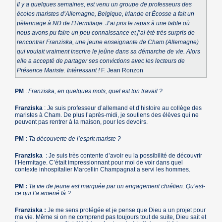
Il y a quelques semaines, est venu un groupe de professeurs des
écoles maristes d’Allemagne, Belgique, Irlande et Écosse a fait un
pèlerinage à ND de l’Hermitage. J’ai pris le repas à une table où
nous avons pu faire un peu connaissance et j’ai été très surpris de
rencontrer Franziska, une jeune enseignante de Cham (Allemagne)
qui voulait vraiment inscrire le jeûne dans sa démarche de vie. Alors
elle a accepté de partager ses convictions avec les lecteurs de
Présence Mariste. Intéressant !
F. Jean Ronzon
PM
:
Franziska, en quelques mots, quel est ton travail ?
Franziska
: Je suis professeur d’allemand et d’histoire au collège des
maristes à Cham. De plus l’après-midi, je soutiens des élèves qui ne
peuvent pas rentrer à la maison, pour les devoirs.
PM :
Ta découverte de l’esprit mariste ?
Franziska
: Je suis très contente d’avoir eu la possibilité de découvrir
l’Hermitage. C’était impressionnant pour moi de voir dans quel
contexte inhospitalier Marcellin Champagnat a servi les hommes.
PM :
Ta vie de jeune est marquée par un engagement chrétien. Qu’est-
ce qui t’a amené là ?
Franziska :
Je me sens protégée et je pense que Dieu a un projet pour
ma vie. Même si on ne comprend pas toujours tout de suite, Dieu sait et