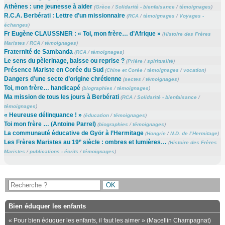
Athènes : une jeunesse à aider
(
Grèce
/
Solidarité - bienfaisance
/
témoignages
)
R.C.A. Berbérati : Lettre d’un missionnaire
(
RCA
/
témoignages
/
Voyages -
échanges
)
Fr Eugène CLAUSSNER : « Toi, mon frère… d’Afrique »
(
Histoire des Frères
Maristes
/
RCA
/
témoignages
)
Fraternité de Sambanda
(
RCA
/
témoignages
)
Le sens du pèlerinage, baisse ou reprise ?
(
Prière
/
spiritualité
)
Présence Mariste en Corée du Sud
(
Chine et Corée
/
témoignages
/
vocation
)
Dangers d’une secte d’origine chrétienne
(
sectes
/
témoignages
)
Toi, mon frère… handicapé
(
biographies
/
témoignages
)
Ma mission de tous les jours à Berbérati
(
RCA
/
Solidarité - bienfaisance
/
témoignages
)
« Heureuse délinquance ! »
(
éducation
/
témoignages
)
Toi mon frère … (Antoine Parrel)
(
biographies
/
témoignages
)
La communauté éducative de Györ à l’Hermitage
(
Hongrie
/
N.D. de l’Hermitage
)
e
Les Frères Maristes au 19
siècle : ombres et lumières…
(
Histoire des Frères
Maristes
/
publications - écrits
/
témoignages
)
Bien éduquer les enfants
« Pour bien éduquer les enfants, il faut les aimer » (Macellin Champagnat)