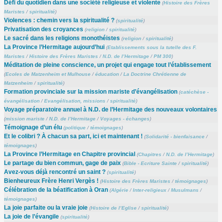
Défi du quotidien dans une société religieuse et violente
(
Histoire des Frères
Maristes
/
spiritualité
)
Violences : chemin vers la spiritualité ?
(
spiritualité
)
Privatisation des croyances
(
religion
/
spiritualité
)
Le sacré dans les religions monothéistes
(
religion
/
spiritualité
)
La Province l’Hermitage aujourd’hui
(
Etablissements sous la tutelle des F.
Maristes
/
Histoire des Frères Maristes
/
N.D. de l’Hermitage
/
PM 300
)
Méditation de pleine conscience, un projet qui engage tout l’établissement
(
Ecoles de Matzenheim et Mulhouse
/
éducation
/
La Doctrine Chrétienne de
Matzenheim
/
spiritualité
)
Formation provinciale sur la mission mariste d’évangélisation
(
catéchèse -
évangélisation
/
Evangélisation, missions
/
spiritualité
)
Voyage préparatoire annuel à N.D. de l’Hermitage des nouveaux volontaires
(
mission mariste
/
N.D. de l’Hermitage
/
Voyages - échanges
)
Témoignage d’un élu
(
politique
/
témoignages
)
Et le colibri ? À chacun sa part, ici et maintenant !
(
Solidarité - bienfaisance
/
témoignages
)
La Province l’Hermitage en Chapitre provincial
(
Chapitres
/
N.D. de l’Hermitage
)
Le partage du bien commun, gage de paix
(
Bible - Ecriture Sainte
/
spiritualité
)
Avez-vous déjà rencontré un saint ?
(
spiritualité
)
Bienheureux Frère Henri Vergès !
(
Histoire des Frères Maristes
/
témoignages
)
Célébration de la béatification à Oran
(
Algérie
/
Inter-religieux
/
Musulmans
/
témoignages
)
La joie parfaite ou la vraie joie
(
Histoire de l’Eglise
/
spiritualité
)
La joie de l’évangile
(
spiritualité
)