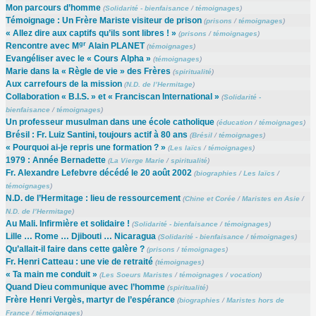
Mon parcours d’homme
(
Solidarité - bienfaisance
/
témoignages
)
Témoignage : Un Frère Mariste visiteur de prison
(
prisons
/
témoignages
)
« Allez dire aux captifs qu’ils sont libres ! »
(
prisons
/
témoignages
)
gr
Rencontre avec M
Alain PLANET
(
témoignages
)
Evangéliser avec le « Cours Alpha »
(
témoignages
)
Marie dans la « Règle de vie » des Frères
(
spiritualité
)
Aux carrefours de la mission
(
N.D. de l’Hermitage
)
Collaboration « B.I.S. » et « Franciscan International »
(
Solidarité -
bienfaisance
/
témoignages
)
Un professeur musulman dans une école catholique
(
éducation
/
témoignages
)
Brésil : Fr. Luiz Santini, toujours actif à 80 ans
(
Brésil
/
témoignages
)
« Pourquoi ai-je repris une formation ? »
(
Les laïcs
/
témoignages
)
1979 : Année Bernadette
(
La Vierge Marie
/
spiritualité
)
Fr. Alexandre Lefebvre décédé le 20 août 2002
(
biographies
/
Les laïcs
/
témoignages
)
N.D. de l’Hermitage : lieu de ressourcement
(
Chine et Corée
/
Maristes en Asie
/
N.D. de l’Hermitage
)
Au Mali. Infirmière et solidaire !
(
Solidarité - bienfaisance
/
témoignages
)
Lille … Rome … Djibouti … Nicaragua
(
Solidarité - bienfaisance
/
témoignages
)
Qu’allait-il faire dans cette galère ?
(
prisons
/
témoignages
)
Fr. Henri Catteau : une vie de retraité
(
témoignages
)
« Ta main me conduit »
(
Les Soeurs Maristes
/
témoignages
/
vocation
)
Quand Dieu communique avec l’homme
(
spiritualité
)
Frère Henri Vergès, martyr de l’espérance
(
biographies
/
Maristes hors de
France
/
témoignages
)