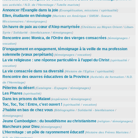
ses activités
/
N.D. de l’Hermitage
/
Tutelle mariste
)
Annoncer l’Évangile dans la joie
(
Evangélisation, missions
/
spiritualité
)
Ellen, étudiante en théologie
(
Maristes en Amérique
/
SMSM - Soeurs
Missionnaires
/
témoignages
)
Un havre de paix au cœur d’Alep martyrisée
(
Chrétiens au Moyen Orient
/
Liban-
Syrie
/
Solidarité - bienfaisance
/
témoignages
)
Rencontre avec Monica, de l’Ordre des vierges consacrées
(
témoignages
/
vocation
)
D’engagement en engagement, témoignage à la veille de ma profession
solennelle (vœux perpétuels)
(
témoignages
/
vocation
)
La vie religieuse : une réponse particulière à l’appel du Christ
(
spiritualité
/
vocation
)
La vie consacrée dans sa diversité
(
Histoire de l’Eglise
/
spiritualité
)
Rencontre des œuvres éducatives de la Province
(
Activités de formation
/
N.D.
de l’Hermitage
)
Pèlerins du désert
(
Catalogne - Espagne
/
témoignages
)
Les Phares
(
spiritualité
)
Dans les prisons du Malawi
(
espérance
/
témoignages
)
Toc, Toc, Toc ! Entre, c’est ouvert !
(
spiritualité
/
vocation
)
J’habite en bas de chez vous
(
Bibliographie
/
Solidarité - bienfaisance
/
témoignages
)
Jeune Cambodgien : du bouddhisme au christianisme
(
religion
/
témoignages
)
Marcheurs pour Dieu
(
témoignages
)
L’Hermitage : un pôle de rayonnement éducatif
(
Histoire des Frères Maristes
/
N.D. de l’Hermitage
)