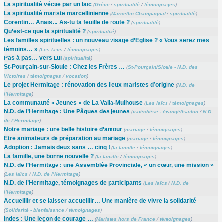
La spiritualité vécue par un laïc
(
Grèce
/
spiritualité
/
témoignages
)
La spiritualité mariste marcellinienne
(
Marcellin Champagnat
/
spiritualité
)
Corentin… Anaïs… As-tu ta feuille de route ?
(
spiritualité
)
Qu’est-ce que la spiritualité ?
(
spiritualité
)
Les familles spirituelles : un nouveau visage d’Eglise ? « Vous serez mes
témoins… »
(
Les laïcs
/
témoignages
)
Pas à pas… vers Lui
(
spiritualité
)
St-Pourçain-sur-Sioule : Chez les Frères …
(
St-Pourçain/Sioule - N.D. des
Victoires
/
témoignages
/
vocation
)
Le projet Hermitage : rénovation des lieux maristes d’origine
(
N.D. de
l’Hermitage
)
La communauté « Jeunes » de La Valla-Mulhouse
(
Les laïcs
/
témoignages
)
N.D. de l’Hermitage : Une Pâques des jeunes
(
catéchèse - évangélisation
/
N.D.
de l’Hermitage
)
Notre mariage : une belle histoire d’amour
(
mariage
/
témoignages
)
Etre animateurs de préparation au mariage
(
mariage
/
témoignages
)
Adoption : Jamais deux sans … cinq !
(
la famille
/
témoignages
)
La famille, une bonne nouvelle ?
(
la famille
/
témoignages
)
N.D. de l’Hermitage : une Assemblée Provinciale, « un cœur, une mission »
(
Les laïcs
/
N.D. de l’Hermitage
)
N.D. de l’Hermitage, témoignages de participants
(
Les laïcs
/
N.D. de
l’Hermitage
)
Accueillir et se laisser accueillir… Une manière de vivre la solidarité
(
Solidarité - bienfaisance
/
témoignages
)
Indes : Une leçon de courage …
(
Maristes hors de France
/
témoignages
)