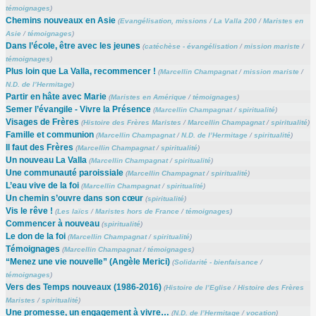
témoignages
)
Chemins nouveaux en Asie
(
Evangélisation, missions
/
La Valla 200
/
Maristes en
Asie
/
témoignages
)
Dans l’école, être avec les jeunes
(
catéchèse - évangélisation
/
mission mariste
/
témoignages
)
Plus loin que La Valla, recommencer !
(
Marcellin Champagnat
/
mission mariste
/
N.D. de l’Hermitage
)
Partir en hâte avec Marie
(
Maristes en Amérique
/
témoignages
)
Semer l’évangile - Vivre la Présence
(
Marcellin Champagnat
/
spiritualité
)
Visages de Frères
(
Histoire des Frères Maristes
/
Marcellin Champagnat
/
spiritualité
)
Famille et communion
(
Marcellin Champagnat
/
N.D. de l’Hermitage
/
spiritualité
)
Il faut des Frères
(
Marcellin Champagnat
/
spiritualité
)
Un nouveau La Valla
(
Marcellin Champagnat
/
spiritualité
)
Une communauté paroissiale
(
Marcellin Champagnat
/
spiritualité
)
L’eau vive de la foi
(
Marcellin Champagnat
/
spiritualité
)
Un chemin s’ouvre dans son cœur
(
spiritualité
)
Vis le rêve !
(
Les laïcs
/
Maristes hors de France
/
témoignages
)
Commencer à nouveau
(
spiritualité
)
Le don de la foi
(
Marcellin Champagnat
/
spiritualité
)
Témoignages
(
Marcellin Champagnat
/
témoignages
)
“Menez une vie nouvelle” (Angèle Merici)
(
Solidarité - bienfaisance
/
témoignages
)
Vers des Temps nouveaux (1986-2016)
(
Histoire de l’Eglise
/
Histoire des Frères
Maristes
/
spiritualité
)
Une promesse, un engagement à vivre…
(
N.D. de l’Hermitage
/
vocation
)