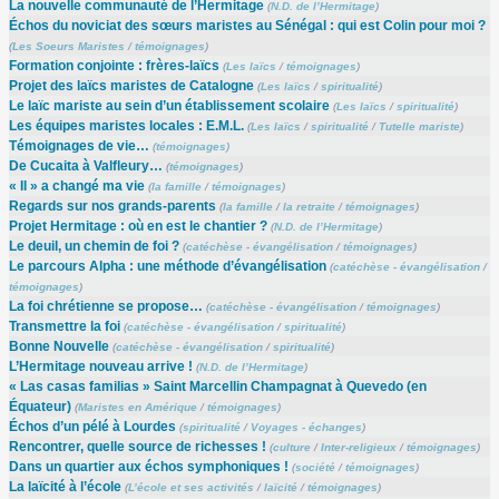
La nouvelle communauté de l’Hermitage
(
N.D. de l’Hermitage
)
Échos du noviciat des sœurs maristes au Sénégal : qui est Colin pour moi ?
(
Les Soeurs Maristes
/
témoignages
)
Formation conjointe : frères-laïcs
(
Les laïcs
/
témoignages
)
Projet des laïcs maristes de Catalogne
(
Les laïcs
/
spiritualité
)
Le laïc mariste au sein d’un établissement scolaire
(
Les laïcs
/
spiritualité
)
Les équipes maristes locales : E.M.L.
(
Les laïcs
/
spiritualité
/
Tutelle mariste
)
Témoignages de vie…
(
témoignages
)
De Cucaita à Valfleury…
(
témoignages
)
« Il » a changé ma vie
(
la famille
/
témoignages
)
Regards sur nos grands-parents
(
la famille
/
la retraite
/
témoignages
)
Projet Hermitage : où en est le chantier ?
(
N.D. de l’Hermitage
)
Le deuil, un chemin de foi ?
(
catéchèse - évangélisation
/
témoignages
)
Le parcours Alpha : une méthode d’évangélisation
(
catéchèse - évangélisation
/
témoignages
)
La foi chrétienne se propose…
(
catéchèse - évangélisation
/
témoignages
)
Transmettre la foi
(
catéchèse - évangélisation
/
spiritualité
)
Bonne Nouvelle
(
catéchèse - évangélisation
/
spiritualité
)
L’Hermitage nouveau arrive !
(
N.D. de l’Hermitage
)
« Las casas familias » Saint Marcellin Champagnat à Quevedo (en
Équateur)
(
Maristes en Amérique
/
témoignages
)
Échos d’un pélé à Lourdes
(
spiritualité
/
Voyages - échanges
)
Rencontrer, quelle source de richesses !
(
culture
/
Inter-religieux
/
témoignages
)
Dans un quartier aux échos symphoniques !
(
société
/
témoignages
)
La laïcité à l’école
(
L’école et ses activités
/
laïcité
/
témoignages
)