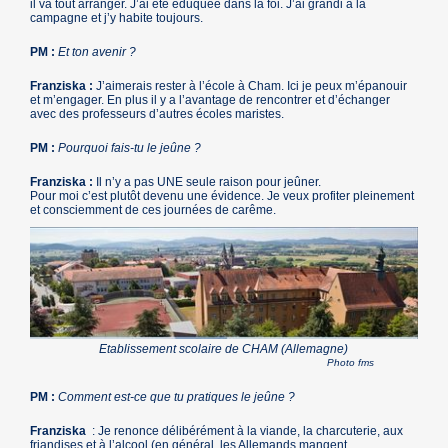
il va tout arranger. J’ai été éduquée dans la foi. J’ai grandi à la
campagne et j’y habite toujours.
PM :
Et ton avenir ?
Franziska :
J’aimerais rester à l’école à Cham. Ici je peux m’épanouir
et m’engager. En plus il y a l’avantage de rencontrer et d’échanger
avec des professeurs d’autres écoles maristes.
PM :
Pourquoi fais-tu le jeûne ?
Franziska :
Il n’y a pas UNE seule raison pour jeûner.
Pour moi c’est plutôt devenu une évidence. Je veux profiter pleinement
et consciemment de ces journées de carême.
Etablissement scolaire de CHAM (Allemagne)
Photo fms
PM :
Comment est-ce que tu pratiques le jeûne ?
Franziska
: Je renonce délibérément à la viande, la charcuterie, aux
friandises et à l’alcool (en général, les Allemands mangent