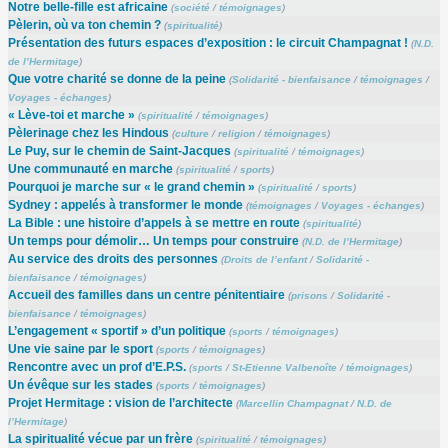
Notre belle-fille est africaine
(
société
/
témoignages
)
Pèlerin, où va ton chemin ?
(
spiritualité
)
Présentation des futurs espaces d’exposition : le circuit Champagnat !
(
N.D.
de l’Hermitage
)
Que votre charité se donne de la peine
(
Solidarité - bienfaisance
/
témoignages
/
Voyages - échanges
)
« Lève-toi et marche »
(
spiritualité
/
témoignages
)
Pèlerinage chez les Hindous
(
culture
/
religion
/
témoignages
)
Le Puy, sur le chemin de Saint-Jacques
(
spiritualité
/
témoignages
)
Une communauté en marche
(
spiritualité
/
sports
)
Pourquoi je marche sur « le grand chemin »
(
spiritualité
/
sports
)
Sydney : appelés à transformer le monde
(
témoignages
/
Voyages - échanges
)
La Bible : une histoire d’appels à se mettre en route
(
spiritualité
)
Un temps pour démolir… Un temps pour construire
(
N.D. de l’Hermitage
)
Au service des droits des personnes
(
Droits de l’enfant
/
Solidarité -
bienfaisance
/
témoignages
)
Accueil des familles dans un centre pénitentiaire
(
prisons
/
Solidarité -
bienfaisance
/
témoignages
)
L’engagement « sportif » d’un politique
(
sports
/
témoignages
)
Une vie saine par le sport
(
sports
/
témoignages
)
Rencontre avec un prof d’E.P.S.
(
sports
/
St-Etienne Valbenoîte
/
témoignages
)
Un évêque sur les stades
(
sports
/
témoignages
)
Projet Hermitage : vision de l’architecte
(
Marcellin Champagnat
/
N.D. de
l’Hermitage
)
La spiritualité vécue par un frère
(
spiritualité
/
témoignages
)