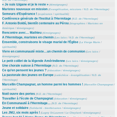
« Je suis tzigane et je le reste »
(
témoignages
)
Maristes nouveaux en mission
(
Evangélisation, missions
/
N.D. de l’Hermitage
)
Semeurs d’Espérance !
(
espérance
/
spiritualité
)
Conférence générale de l’Institut à l’Hermitage
(
N.D. de l’Hermitage
)
F. Antonio Boldú, bientôt centenaire au Pérou
(
biographies
/
Maristes en
Amérique
/
témoignages
)
Rencontre avec… Mathieu
(
témoignages
)
A l’Hermitage, maristes en chemin
(
Les laïcs
/
N.D. de l’Hermitage
)
Ensemble, construisons le visage marial de l’Église
(
La Vierge Marie
/
spiritualité
)
Vivre en communauté mixte…un chemin de communion
(
Les laïcs
/
témoignages
)
Le petit colibri de la légende Amérindienne
(
Les laïcs
/
témoignages
)
Une chorale suisse à l’Hermitage
(
N.D. de l’Hermitage
)
Ce qu’en pensent les jeunes ?
(
éducation
/
témoignages
)
La pastorale des jeunes en Europe
(
catéchèse - évangélisation
/
N.D. de
l’Hermitage
)
Marcellin Champagnat, un homme parmi les hommes !
(
Marcellin Champagnat
/
spiritualité
)
Noël ouvre des portes
(
N.D. de l’Hermitage
)
Travailler à l’école de Champagnat
(
éducation
/
témoignages
)
En Communauté à l’Hermitage…
(
N.D. de l’Hermitage
)
Jeune et solidaire
(
Solidarité - bienfaisance
/
témoignages
)
Les JMJ, six mois après !
(
Lagny St-Laurent
/
Le Cheylard
/
témoignages
)
e