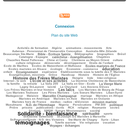
Connexion
Plan du site Web
63/1804
23/1804
77/1804
149/1804
47/1804
Activités de formation
Algérie
animations - mouvements
Arts
41/1804
56/1804
Aubenas : Pensionnat de l’Immaculée Conception
Australie-Nlle Zélande
420/1804
34/1804
338/1804
82/1804
375/1804
Beaucamps Ste-Marie
Bible - Ecriture Sainte
Bibliographie
biographies
Brésil
410/1804
89/1804
112/1804
Catalogne - Espagne
catéchèse - évangélisation
Chapitres
67/1804
128/1804
303/1804
24/1804
Chazelles Raoul Follereau
Chine et Corée
Chrétiens au Moyen Orient
culture
54/1804
52/1804
93/1804
13/1804
culture religieuse
démocratie
développement
Droits de l’enfant
131/1804
534/1804
137/1804
Ecole de Marlhes
Ecoles de Matzenheim et Mulhouse
Ecoles maristes de France
éducation
334/1804
75/1804
935/1804
106/1804
Ecoles maristes en Alsace
écologie
Economie - commerce
478/1804
154/1804
35/1804
95/1804
enfant
Enseignement
espérance
Etablissements sous la tutelle des F. Maristes
311/1804
57/1804
134/1804
369/1804
1098/1804
Evangélisation, missions
Grèce
Handicap
Histoire
Histoire de l’Eglise
Histoire des Frères Maristes
74/1804
5/1804
73/1804
104/1804
Hongrie
Inde
Inter-religieux
L’école et ses activités
749/1804
52/1804
270/1804
Internet - le web
La Doctrine Chrétienne de Matzenheim
75/1804
29/1804
60/1804
453/1804
244/1804
la famille
la retraite
La Valla 200
La Valla en Gier - Ecole
La Vierge Marie
122/1804
245/1804
49/1804
68/1804
Lagny St-Laurent
laïcité
Le Cheylard
Les Anciens Elèves
Les laïcs
823/1804
337/1804
222/1804
Les Frères Maristes et leur histoire
Les Maristes de Bourg de Péage
243/1804
188/1804
75/1804
87/1804
Les Maristes Toulouse
Les Pères Maristes
Les Soeurs Maristes
Liban-Syrie
21/1804
599/1804
44/1804
178/1804
132/1804
Madagascar
Malaisie
Marcellin Champagnat
mariage
Maristes en Afrique
186/1804
50/1804
186/1804
Maristes en Amérique
Maristes en Asie
Maristes en Océanie
198/1804
538/1804
38/1804
Maristes hors de France
medias - radios - télévision
mission mariste
509/1804
29/1804
107/1804
111/1804
457/1804
115/1804
Musulmans
N.D. de l’Hermitage
Nigeria
Persécutions
PM 300
politique
94/1804
246/1804
88/1804
175/1804
21/1804
23/1804
26/1804
Prière
prisons
publications - écrits
RCA
religion
Roumanie
sectes
138/1804
216/1804
1635/1804
Sénégal
SMSM - Soeurs Missionnaires
société
Solidarité - bienfaisance
spiritualité
771/1804
144/1804
112/1804
sports
28/1804
81/1804
St-Etienne Valbenoîte
St-Joseph les Maristes à Marseille
30/1804
13/1804
1804/1804
St-Pourçain/Sioule - N.D. des Victoires
Ste-Marie de Chagny
Syrie - Liban
témoignages
99/1804
52/1804
308/1804
451/1804
Tutelle mariste
Vie religieuse
vocation
Voyages - échanges