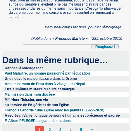
peux vivre la messe plus consciemment, écouter davantage, réfléchir
sur ce qui semble si évident ;- ne pas me laisser distraire par des
choses secondaires ou même sans importance. C’est ça “la plus-value”
du carême pour moi : me concentrer sur l’essentiel en renonçant à
l’anodin.
Merci beaucoup Franziska, pour ton témoignage.
(Publié dans
« Présence Mariste »
n°285, octobre 2015)
Réagissez !
Dans la même rubrique…
Raphaël à Madagascar
Paul Malartre, un homme passionné par l’éducation
Une nouvelle maison Lazare dans la Drôme
Acheminement de l’eau dans 3 villages du Népal
Être aumônier militaire du culte catholique
Ma mission dans mon diocèse
gr
M
Henri Teissier, une vie
au service de l’Algérie et de son Eglise
François Laborde : une Eglise avec les pauvres (1927-2020)
Avec Jean Vanier, chaque personne humaine est précieuse et sacrée
F. Albert PFLEGER, un juste des nations
1
2
3
4
5
∞