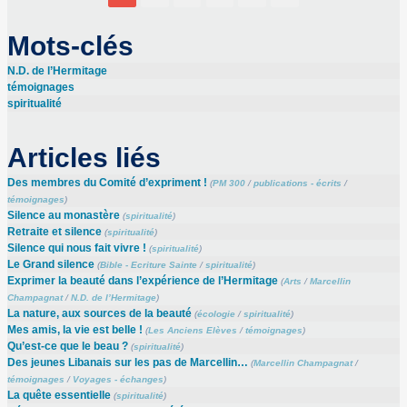
Mots-clés
N.D. de l’Hermitage
témoignages
spiritualité
Articles liés
Des membres du Comité d’expriment !
(
PM 300
/
publications - écrits
/
témoignages
)
Silence au monastère
(
spiritualité
)
Retraite et silence
(
spiritualité
)
Silence qui nous fait vivre !
(
spiritualité
)
Le Grand silence
(
Bible - Ecriture Sainte
/
spiritualité
)
Exprimer la beauté dans l’expérience de l’Hermitage
(
Arts
/
Marcellin
Champagnat
/
N.D. de l’Hermitage
)
La nature, aux sources de la beauté
(
écologie
/
spiritualité
)
Mes amis, la vie est belle !
(
Les Anciens Elèves
/
témoignages
)
Qu’est-ce que le beau ?
(
spiritualité
)
Des jeunes Libanais sur les pas de Marcellin…
(
Marcellin Champagnat
/
témoignages
/
Voyages - échanges
)
La quête essentielle
(
spiritualité
)