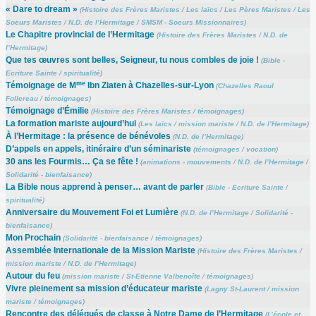
« Dare to dream »
(
Histoire des Frères Maristes
/
Les laïcs
/
Les Pères Maristes
/
Les
Soeurs Maristes
/
N.D. de l’Hermitage
/
SMSM - Soeurs Missionnaires
)
Le Chapitre provincial de l’Hermitage
(
Histoire des Frères Maristes
/
N.D. de
l’Hermitage
)
Que tes œuvres sont belles, Seigneur, tu nous combles de joie !
(
Bible -
Ecriture Sainte
/
spiritualité
)
me
Témoignage de M
Ibn Ziaten à Chazelles-sur-Lyon
(
Chazelles Raoul
Follereau
/
témoignages
)
Témoignage d’Émilie
(
Histoire des Frères Maristes
/
témoignages
)
La formation mariste aujourd’hui
(
Les laïcs
/
mission mariste
/
N.D. de l’Hermitage
)
À l’Hermitage : la présence de bénévoles
(
N.D. de l’Hermitage
)
D’appels en appels, itinéraire d’un séminariste
(
témoignages
/
vocation
)
30 ans les Fourmis… Ça se fête !
(
animations - mouvements
/
N.D. de l’Hermitage
/
Solidarité - bienfaisance
)
La Bible nous apprend à penser… avant de parler
(
Bible - Ecriture Sainte
/
spiritualité
)
Anniversaire du Mouvement Foi et Lumière
(
N.D. de l’Hermitage
/
Solidarité -
bienfaisance
)
Mon Prochain
(
Solidarité - bienfaisance
/
témoignages
)
Assemblée Internationale de la Mission Mariste
(
Histoire des Frères Maristes
/
mission mariste
/
N.D. de l’Hermitage
)
Autour du feu
(
mission mariste
/
St-Etienne Valbenoîte
/
témoignages
)
Vivre pleinement sa mission d’éducateur mariste
(
Lagny St-Laurent
/
mission
mariste
/
témoignages
)
Rencontre des délégués de classe à Notre Dame de l’Hermitage
(
L’école et