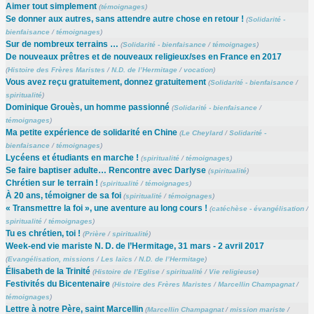
Aimer tout simplement
(
témoignages
)
Se donner aux autres, sans attendre autre chose en retour !
(
Solidarité -
bienfaisance
/
témoignages
)
Sur de nombreux terrains …
(
Solidarité - bienfaisance
/
témoignages
)
De nouveaux prêtres et de nouveaux religieux/ses en France en 2017
(
Histoire des Frères Maristes
/
N.D. de l’Hermitage
/
vocation
)
Vous avez reçu gratuitement, donnez gratuitement
(
Solidarité - bienfaisance
/
spiritualité
)
Dominique Grouès, un homme passionné
(
Solidarité - bienfaisance
/
témoignages
)
Ma petite expérience de solidarité en Chine
(
Le Cheylard
/
Solidarité -
bienfaisance
/
témoignages
)
Lycéens et étudiants en marche !
(
spiritualité
/
témoignages
)
Se faire baptiser adulte… Rencontre avec Darlyse
(
spiritualité
)
Chrétien sur le terrain !
(
spiritualité
/
témoignages
)
À 20 ans, témoigner de sa foi
(
spiritualité
/
témoignages
)
« Transmettre la foi », une aventure au long cours !
(
catéchèse - évangélisation
/
spiritualité
/
témoignages
)
Tu es chrétien, toi !
(
Prière
/
spiritualité
)
Week-end vie mariste N. D. de l’Hermitage, 31 mars - 2 avril 2017
(
Evangélisation, missions
/
Les laïcs
/
N.D. de l’Hermitage
)
Élisabeth de la Trinité
(
Histoire de l’Eglise
/
spiritualité
/
Vie religieuse
)
Festivités du Bicentenaire
(
Histoire des Frères Maristes
/
Marcellin Champagnat
/
témoignages
)
Lettre à notre Père, saint Marcellin
(
Marcellin Champagnat
/
mission mariste
/