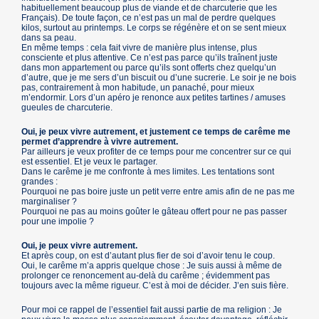
habituellement beaucoup plus de viande et de charcuterie que les
Français). De toute façon, ce n’est pas un mal de perdre quelques
kilos, surtout au printemps. Le corps se régénère et on se sent mieux
dans sa peau.
En même temps : cela fait vivre de manière plus intense, plus
consciente et plus attentive. Ce n’est pas parce qu’ils traînent juste
dans mon appartement ou parce qu’ils sont offerts chez quelqu’un
d’autre, que je me sers d’un biscuit ou d’une sucrerie. Le soir je ne bois
pas, contrairement à mon habitude, un panaché, pour mieux
m’endormir. Lors d’un apéro je renonce aux petites tartines / amuses
gueules de charcuterie.
Oui, je peux vivre autrement, et justement ce temps de carême me
permet d’apprendre à vivre autrement.
Par ailleurs je veux profiter de ce temps pour me concentrer sur ce qui
est essentiel. Et je veux le partager.
Dans le carême je me confronte à mes limites. Les tentations sont
grandes :
Pourquoi ne pas boire juste un petit verre entre amis afin de ne pas me
marginaliser ?
Pourquoi ne pas au moins goûter le gâteau offert pour ne pas passer
pour une impolie ?
Oui, je peux vivre autrement.
Et après coup, on est d’autant plus fier de soi d’avoir tenu le coup.
Oui, le carême m’a appris quelque chose : Je suis aussi à même de
prolonger ce renoncement au-delà du carême ; évidemment pas
toujours avec la même rigueur. C’est à moi de décider. J’en suis fière.
Pour moi ce rappel de l’essentiel fait aussi partie de ma religion : Je