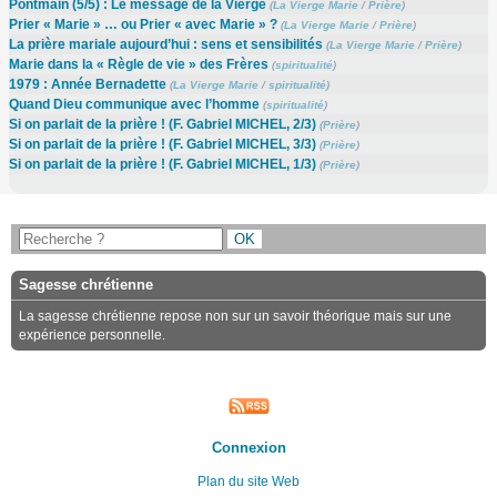
Pontmain (5/5) : Le message de la Vierge
(
La Vierge Marie
/
Prière
)
Prier « Marie » … ou Prier « avec Marie » ?
(
La Vierge Marie
/
Prière
)
La prière mariale aujourd’hui : sens et sensibilités
(
La Vierge Marie
/
Prière
)
Marie dans la « Règle de vie » des Frères
(
spiritualité
)
1979 : Année Bernadette
(
La Vierge Marie
/
spiritualité
)
Quand Dieu communique avec l’homme
(
spiritualité
)
Si on parlait de la prière ! (F. Gabriel MICHEL, 2/3)
(
Prière
)
Si on parlait de la prière ! (F. Gabriel MICHEL, 3/3)
(
Prière
)
Si on parlait de la prière ! (F. Gabriel MICHEL, 1/3)
(
Prière
)
Sagesse chrétienne
La sagesse chrétienne repose non sur un savoir théorique mais sur une
expérience personnelle.
Connexion
Plan du site Web