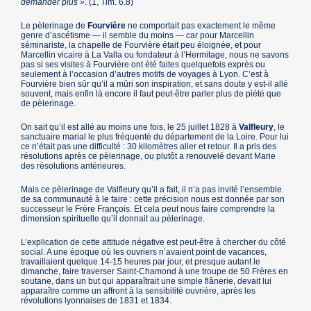
demander plus »
. (1, Tim. 6.8)
Le pèlerinage de
Fourvière
ne comportait pas exactement le même
genre d’ascétisme — il semble du moins — car pour Marcellin
séminariste, la chapelle de Fourvière était peu éloignée, et pour
Marcellin vicaire à La Valla ou fondateur à l’Hermitage, nous ne savons
pas si ses visites à Fourvière ont été faites quelquefois exprès ou
seulement à l’occasion d’autres motifs de voyages à Lyon. C’est à
Fourvière bien sûr qu’il a mûri son inspiration, et sans doute y est-il allé
souvent, mais enfin là encore il faut peut-être parler plus de piété que
de pèlerinage.
On sait qu’il est allé au moins une fois, le 25 juillet 1828 à
Valfleury
, le
sanctuaire marial le plus fréquenté du département de la Loire. Pour lui
ce n’était pas une difficulté : 30 kilomètres aller et retour. Il a pris des
résolutions après ce pèlerinage, ou plutôt a renouvelé devant Marie
des résolutions antérieures.
Mais ce pèlerinage de Valfleury qu’il a fait, il n’a pas invité l’ensemble
de sa communauté à le faire : cette précision nous est donnée par son
successeur le Frère François. Et cela peut nous faire comprendre la
dimension spirituelle qu’il donnait au pèlerinage.
L’explication de cette attitude négative est peut-être à chercher du côté
social. A une époque où les ouvriers n’avaient point de vacances,
travaillaient quelque 14-15 heures par jour, et presque autant le
dimanche, faire traverser Saint-Chamond à une troupe de 50 Frères en
soutane, dans un but qui apparaîtrait une simple flânerie, devait lui
apparaître comme un affront à la sensibilité ouvrière, après les
révolutions lyonnaises de 1831 et 1834.