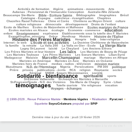
107/2803
58/2803
128/2803
209/2803
94/2803
Activités de formation
Algérie
animations - mouvements
Arts
42/2803
85/2803
Aubenas : Pensionnat de l’Immaculée Conception
Australie-Nlle Zélande
710/2803
39/2803
499/2803
184/2803
554/2803
Beaucamps Ste-Marie
Bible - Ecriture Sainte
Bibliographie
biographies
Brésil
554/2803
115/2803
150/2803
Catalogne - Espagne
catéchèse - évangélisation
Chapitres
109/2803
220/2803
488/2803
36/2803
Chazelles Raoul Follereau
Chine et Corée
Chrétiens au Moyen Orient
culture
90/2803
78/2803
145/2803
13/2803
culture religieuse
démocratie
développement
Droits de l’enfant
193/2803
805/2803
245/2803
Ecole de Marlhes
Ecoles de Matzenheim et Mulhouse
Ecoles maristes de France
éducation
533/2803
127/2803
1506/2803
220/2803
Ecoles maristes en Alsace
écologie
Economie - commerce
784/2803
233/2803
61/2803
211/2803
enfant
Enseignement
espérance
Etablissements sous la tutelle des F. Maristes
476/2803
86/2803
250/2803
690/2803
1917/2803
Evangélisation, missions
Grèce
Handicap
Histoire
Histoire de l’Eglise
Histoire des Frères Maristes
113/2803
8/2803
103/2803
230/2803
Hongrie
Inde
Inter-religieux
L’école et ses activités
1121/2803
68/2803
401/2803
Internet - le web
La Doctrine Chrétienne de Matzenheim
La Vierge Marie
104/2803
49/2803
75/2803
967/2803
364/2803
la famille
la retraite
La Valla 200
La Valla en Gier - Ecole
261/2803
272/2803
71/2803
117/2803
Lagny St-Laurent
laïcité
Le Cheylard
Les Anciens Elèves
Les laïcs
1269/2803
583/2803
265/2803
Les Frères Maristes et leur histoire
Les Maristes de Bourg de Péage
434/2803
316/2803
153/2803
116/2803
Les Maristes Toulouse
Les Pères Maristes
Les Soeurs Maristes
Liban-Syrie
Marcellin Champagnat
39/2803
986/2803
79/2803
307/2803
252/2803
Madagascar
Malaisie
mariage
Maristes en Afrique
303/2803
51/2803
304/2803
Maristes en Amérique
Maristes en Asie
Maristes en Océanie
348/2803
817/2803
64/2803
Maristes hors de France
medias - radios - télévision
mission mariste
744/2803
72/2803
181/2803
242/2803
730/2803
192/2803
Musulmans
N.D. de l’Hermitage
Nigeria
Persécutions
PM 300
politique
128/2803
468/2803
199/2803
251/2803
43/2803
35/2803
50/2803
Prière
prisons
publications - écrits
RCA
religion
Roumanie
sectes
244/2803
329/2803
2563/2803
Sénégal
SMSM - Soeurs Missionnaires
société
Solidarité - bienfaisance
spiritualité
1295/2803
263/2803
195/2803
sports
59/2803
173/2803
St-Etienne Valbenoîte
St-Joseph les Maristes à Marseille
87/2803
40/2803
2803/2803
St-Pourçain/Sioule - N.D. des Victoires
Ste-Marie de Chagny
Syrie - Liban
témoignages
172/2803
83/2803
514/2803
614/2803
Tutelle mariste
Vie religieuse
vocation
Voyages - échanges
©
1996-2026 , Revue Présence Mariste
•
Mentions légales
•
Réalisation :
Pyrat.net
•
Squelette
SoyezCréateurs
propulsé par
SPIP
Dernière mise à jour du site : jeudi 19 février 2026
Participez à la vie du site !