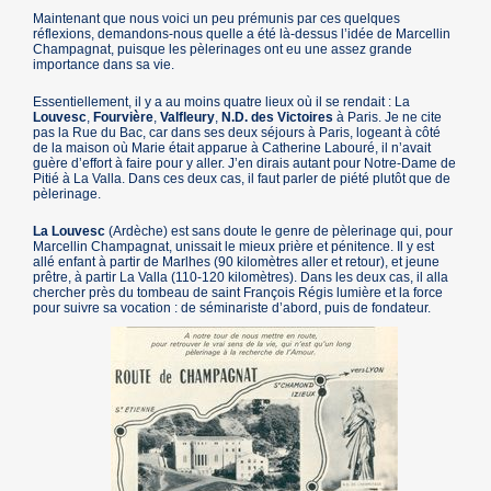
Maintenant que nous voici un peu prémunis par ces quelques
réflexions, demandons-nous quelle a été là-dessus l’idée de Marcellin
Champagnat, puisque les pèlerinages ont eu une assez grande
importance dans sa vie.
Essentiellement, il y a au moins quatre lieux où il se rendait : La
Louvesc
,
Fourvière
,
Valfleury
,
N.D. des Victoires
à Paris. Je ne cite
pas la Rue du Bac, car dans ses deux séjours à Paris, logeant à côté
de la maison où Marie était apparue à Catherine Labouré, il n’avait
guère d’effort à faire pour y aller. J’en dirais autant pour Notre-Dame de
Pitié à La Valla. Dans ces deux cas, il faut parler de piété plutôt que de
pèlerinage.
La Louvesc
(Ardèche) est sans doute le genre de pèlerinage qui, pour
Marcellin Champagnat, unissait le mieux prière et pénitence. Il y est
allé enfant à partir de Marlhes (90 kilomètres aller et retour), et jeune
prêtre, à partir La Valla (110-120 kilomètres). Dans les deux cas, il alla
chercher près du tombeau de saint François Régis lumière et la force
pour suivre sa vocation : de séminariste d’abord, puis de fondateur.