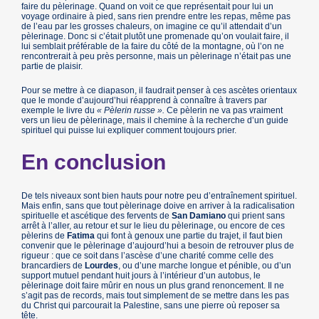
faire du pèlerinage. Quand on voit ce que représentait pour lui un
voyage ordinaire à pied, sans rien prendre entre les repas, même pas
de l’eau par les grosses chaleurs, on imagine ce qu’il attendait d’un
pèlerinage. Donc si c’était plutôt une promenade qu’on voulait faire, il
lui semblait préférable de la faire du côté de la montagne, où l’on ne
rencontrerait à peu près personne, mais un pèlerinage n’était pas une
partie de plaisir.
Pour se mettre à ce diapason, il faudrait penser à ces ascètes orientaux
que le monde d’aujourd’hui réapprend à connaître à travers par
exemple le livre du
« Pèlerin russe ».
Ce pèlerin ne va pas vraiment
vers un lieu de pèlerinage, mais il chemine à la recherche d’un guide
spirituel qui puisse lui expliquer comment toujours prier.
En conclusion
De tels niveaux sont bien hauts pour notre peu d’entraînement spirituel.
Mais enfin, sans que tout pèlerinage doive en arriver à la radicalisation
spirituelle et ascétique des fervents de
San Damiano
qui prient sans
arrêt à l’aller, au retour et sur le lieu du pèlerinage, ou encore de ces
pèlerins de
Fatima
qui font à genoux une partie du trajet, il faut bien
convenir que le pèlerinage d’aujourd’hui a besoin de retrouver plus de
rigueur : que ce soit dans l’ascèse d’une charité comme celle des
brancardiers de
Lourdes
, ou d’une marche longue et pénible, ou d’un
support mutuel pendant huit jours à l’intérieur d’un autobus, le
pèlerinage doit faire mûrir en nous un plus grand renoncement. Il ne
s’agit pas de records, mais tout simplement de se mettre dans les pas
du Christ qui parcourait la Palestine, sans une pierre où reposer sa
tête.