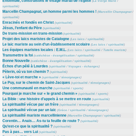
Ensemble, construisons le visage marial de l’Église
(
La Vierge Marie
/
spiritualité
)
Marcellin Champagnat, un homme parmi les hommes !
(
Marcellin Champagnat
/
spiritualité
)
Enracinés et fondés en Christ
(
spiritualité
)
Jésus, l’enfant du Père
(
spiritualité
)
De trans-mission en trans-mission
(
spiritualité
)
Projet des laïcs maristes de Catalogne
(
Les laïcs
/
spiritualité
)
Le laïc mariste au sein d’un établissement scolaire
(
Les laïcs
/
spiritualité
)
Les équipes maristes locales : E.M.L.
(
Les laïcs
/
spiritualité
/
Tutelle mariste
)
Transmettre la foi
(
catéchèse - évangélisation
/
spiritualité
)
Bonne Nouvelle
(
catéchèse - évangélisation
/
spiritualité
)
Échos d’un pélé à Lourdes
(
spiritualité
/
Voyages - échanges
)
Pèlerin, où va ton chemin ?
(
spiritualité
)
« Lève-toi et marche »
(
spiritualité
/
témoignages
)
Le Puy, sur le chemin de Saint-Jacques
(
spiritualité
/
témoignages
)
Une communauté en marche
(
spiritualité
/
sports
)
Pourquoi je marche sur « le grand chemin »
(
spiritualité
/
sports
)
La Bible : une histoire d’appels à se mettre en route
(
spiritualité
)
La spiritualité vécue par un frère
(
spiritualité
/
témoignages
)
La spiritualité vécue par un laïc
(
Grèce
/
spiritualité
/
témoignages
)
La spiritualité mariste marcellinienne
(
Marcellin Champagnat
/
spiritualité
)
Corentin… Anaïs… As-tu ta feuille de route ?
(
spiritualité
)
Qu’est-ce que la spiritualité ?
(
spiritualité
)
Pas à pas… vers Lui
(
spiritualité
)