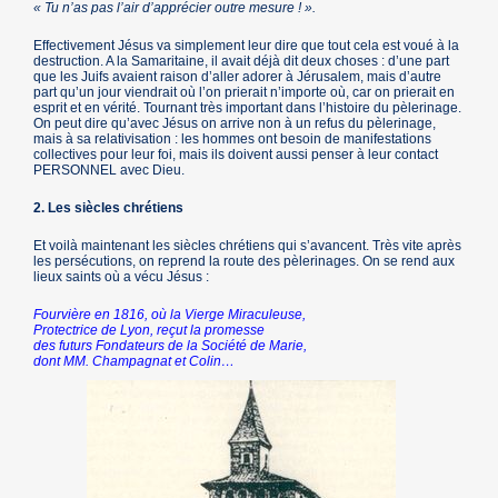
« Tu n’as pas l’air d’apprécier outre mesure ! ».
Effectivement Jésus va simplement leur dire que tout cela est voué à la
destruction. A la Samaritaine, il avait déjà dit deux choses : d’une part
que les Juifs avaient raison d’aller adorer à Jérusalem, mais d’autre
part qu’un jour viendrait où l’on prierait n’importe où, car on prierait en
esprit et en vérité. Tournant très important dans l’histoire du pèlerinage.
On peut dire qu’avec Jésus on arrive non à un refus du pèlerinage,
mais à sa relativisation : les hommes ont besoin de manifestations
collectives pour leur foi, mais ils doivent aussi penser à leur contact
PERSONNEL avec Dieu.
2. Les siècles chrétiens
Et voilà maintenant les siècles chrétiens qui s’avancent. Très vite après
les persécutions, on reprend la route des pèlerinages. On se rend aux
lieux saints où a vécu Jésus :
Fourvière en 1816, où la Vierge Miraculeuse,
Protectrice de Lyon, reçut la promesse
des futurs Fondateurs de la Société de Marie,
dont MM. Champagnat et Colin…