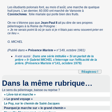
Les étudiants polonais font, au mois d’août, une marche de quelque
huit jours. L’an dernier, 60.000 ont marché de Varsovie à
Czestochowa
: folie mariale qui porte bien des fruits.
On ne s’étonne pas que
Jean-Paul II
ait pu dire de ses propres
pèlerinages à la Reine de Pologne :
« Je ne serais point là où je suis si je n’étais pas venu souvent prier en
ce lieu ».
G. MICHEL
(Publié dans
« Présence Mariste »
n°149, octobre 1981)
A voir aussi :
Dans une série intitulée « Si on parlait de la
prière » fr Gabriel MICHEL s’interroge sur l’efficacité de la
prière.
(Présence Mariste n°141, octobre 1979)
Réagissez !
Dans la même rubrique…
Le sens du pèlerinage, baisse ou reprise ?
« Lève-toi et marche »
« Le grand voyage »
Le Puy, sur le chemin de Saint-Jacques
Pourquoi je marche sur « le grand chemin »