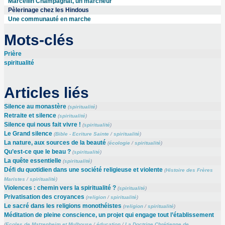
Marcellin Champagnat, un marcheur
Pèlerinage chez les Hindous
Une communauté en marche
Mots-clés
Prière
spiritualité
Articles liés
Silence au monastère
(
spiritualité
)
Retraite et silence
(
spiritualité
)
Silence qui nous fait vivre !
(
spiritualité
)
Le Grand silence
(
Bible - Ecriture Sainte
/
spiritualité
)
La nature, aux sources de la beauté
(
écologie
/
spiritualité
)
Qu’est-ce que le beau ?
(
spiritualité
)
La quête essentielle
(
spiritualité
)
Défi du quotidien dans une société religieuse et violente
(
Histoire des Frères
Maristes
/
spiritualité
)
Violences : chemin vers la spiritualité ?
(
spiritualité
)
Privatisation des croyances
(
religion
/
spiritualité
)
Le sacré dans les religions monothéistes
(
religion
/
spiritualité
)
Méditation de pleine conscience, un projet qui engage tout l’établissement
(
Ecoles de Matzenheim et Mulhouse
/
éducation
/
La Doctrine Chrétienne de