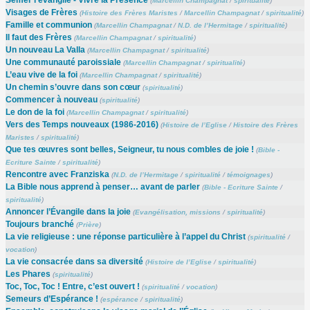
(
Marcellin Champagnat
/
spiritualité
)
Visages de Frères
(
Histoire des Frères Maristes
/
Marcellin Champagnat
/
spiritualité
)
Famille et communion
(
Marcellin Champagnat
/
N.D. de l’Hermitage
/
spiritualité
)
Il faut des Frères
(
Marcellin Champagnat
/
spiritualité
)
Un nouveau La Valla
(
Marcellin Champagnat
/
spiritualité
)
Une communauté paroissiale
(
Marcellin Champagnat
/
spiritualité
)
L’eau vive de la foi
(
Marcellin Champagnat
/
spiritualité
)
Un chemin s’ouvre dans son cœur
(
spiritualité
)
Commencer à nouveau
(
spiritualité
)
Le don de la foi
(
Marcellin Champagnat
/
spiritualité
)
Vers des Temps nouveaux (1986-2016)
(
Histoire de l’Eglise
/
Histoire des Frères
Maristes
/
spiritualité
)
Que tes œuvres sont belles, Seigneur, tu nous combles de joie !
(
Bible -
Ecriture Sainte
/
spiritualité
)
Rencontre avec Franziska
(
N.D. de l’Hermitage
/
spiritualité
/
témoignages
)
La Bible nous apprend à penser… avant de parler
(
Bible - Ecriture Sainte
/
spiritualité
)
Annoncer l’Évangile dans la joie
(
Evangélisation, missions
/
spiritualité
)
Toujours branché
(
Prière
)
La vie religieuse : une réponse particulière à l’appel du Christ
(
spiritualité
/
vocation
)
La vie consacrée dans sa diversité
(
Histoire de l’Eglise
/
spiritualité
)
Les Phares
(
spiritualité
)
Toc, Toc, Toc ! Entre, c’est ouvert !
(
spiritualité
/
vocation
)
Semeurs d’Espérance !
(
espérance
/
spiritualité
)