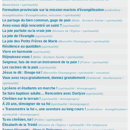
Matzenheim
/
spiritualité
)
Formation provinciale sur la mission mariste d’évangélisation
(
catéchèse -
évangélisation
/
Evangélisation, missions
/
spiritualité
)
Le partage du bien commun, gage de paix
(
Bible - Ecriture Sainte
/
spiritualité
)
Avez-vous déjà rencontré un saint ?
(
spiritualité
)
La joie parfaite ou la vraie joie
(
Histoire de l’Eglise
/
spiritualité
)
La joie de l’évangile
(
spiritualité
)
La joie des Petits Frères de Marie
(
Marcellin Champagnat
/
spiritualité
)
Résilience au quotidien
(
spiritualité
)
Vivre en harmonie
(
spiritualité
)
Réjouissez-vous !
(
Bible - Ecriture Sainte
/
spiritualité
)
Seigneur, fais de moi un instrument de ta paix !
(
Prière
/
spiritualité
)
Les racines de la paix
(
spiritualité
)
Jésus te dit : Bouge-toi !
(
Marcellin Champagnat
/
spiritualité
/
vocation
)
Vous avez reçu gratuitement, donnez gratuitement
(
Solidarité - bienfaisance
/
spiritualité
)
Lycéens et étudiants en marche !
(
spiritualité
/
témoignages
)
Se faire baptiser adulte… Rencontre avec Darlyse
(
spiritualité
)
Chrétien sur le terrain !
(
spiritualité
/
témoignages
)
À 20 ans, témoigner de sa foi
(
spiritualité
/
témoignages
)
« Transmettre la foi », une aventure au long cours !
(
catéchèse - évangélisation
/
spiritualité
/
témoignages
)
Tu es chrétien, toi !
(
Prière
/
spiritualité
)
Élisabeth de la Trinité
(
Histoire de l’Eglise
/
spiritualité
/
Vie religieuse
)
Semer l’évangile - Vivre la Présence