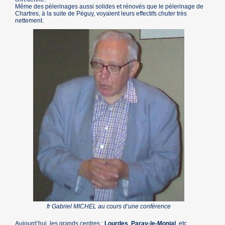
Même des pèlerinages aussi solides et rénovés que le pèlerinage de
Chartres, à la suite de Péguy, voyaient leurs effectifs chuter très
nettement.
fr Gabriel MICHEL au cours d’une conférence
Aujourd’hui, les grands centres :
Lourdes
,
Paray-le-Monial
, etc..