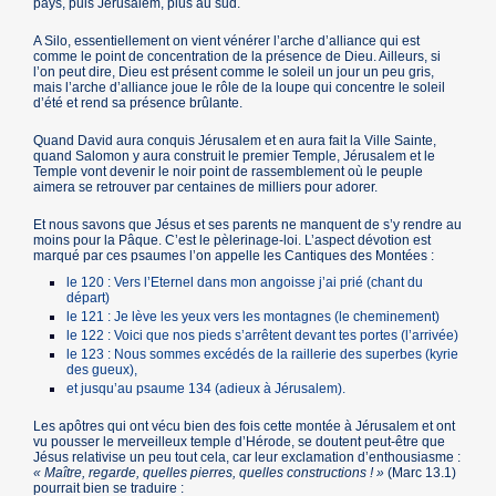
pays, puis Jérusalem, plus au sud.
A Silo, essentiellement on vient vénérer l’arche d’alliance qui est
comme le point de concentration de la présence de Dieu. Ailleurs, si
l’on peut dire, Dieu est présent comme le soleil un jour un peu gris,
mais l’arche d’alliance joue le rôle de la loupe qui concentre le soleil
d’été et rend sa présence brûlante.
Quand David aura conquis Jérusalem et en aura fait la Ville Sainte,
quand Salomon y aura construit le premier Temple, Jérusalem et le
Temple vont devenir le noir point de rassemblement où le peuple
aimera se retrouver par centaines de milliers pour adorer.
Et nous savons que Jésus et ses parents ne manquent de s’y rendre au
moins pour la Pâque. C’est le pèlerinage-loi. L’aspect dévotion est
marqué par ces psaumes l’on appelle les Cantiques des Montées :
le 120 : Vers l’Eternel dans mon angoisse j’ai prié (chant du
départ)
le 121 : Je lève les yeux vers les montagnes (le cheminement)
le 122 : Voici que nos pieds s’arrêtent devant tes portes (l’arrivée)
le 123 : Nous sommes excédés de la raillerie des superbes (kyrie
des gueux),
et jusqu’au psaume 134 (adieux à Jérusalem).
Les apôtres qui ont vécu bien des fois cette montée à Jérusalem et ont
vu pousser le merveilleux temple d’Hérode, se doutent peut-être que
Jésus relativise un peu tout cela, car leur exclamation d’enthousiasme :
« Maître, regarde, quelles pierres, quelles constructions ! »
(Marc 13.1)
pourrait bien se traduire :