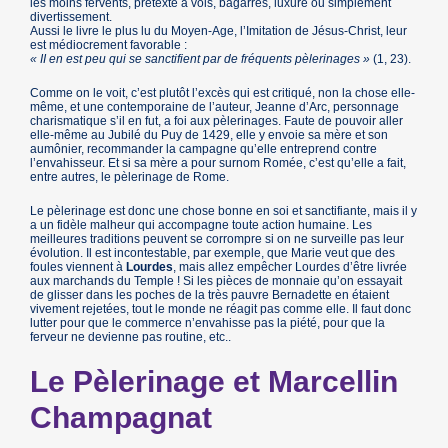
les moins fervents, prétexte à vols, bagarres, luxure ou simplement
divertissement.
Aussi le livre le plus lu du Moyen-Age, l’Imitation de Jésus-Christ, leur
est médiocrement favorable :
« II en est peu qui se sanctifient par de fréquents pèlerinages »
(1, 23).
Comme on le voit, c’est plutôt l’excès qui est critiqué, non la chose elle-
même, et une contemporaine de l’auteur, Jeanne d’Arc, personnage
charismatique s’il en fut, a foi aux pèlerinages. Faute de pouvoir aller
elle-même au Jubilé du Puy de 1429, elle y envoie sa mère et son
aumônier, recommander la campagne qu’elle entreprend contre
l’envahisseur. Et si sa mère a pour surnom Romée, c’est qu’elle a fait,
entre autres, le pèlerinage de Rome.
Le pèlerinage est donc une chose bonne en soi et sanctifiante, mais il y
a un fidèle malheur qui accompagne toute action humaine. Les
meilleures traditions peuvent se corrompre si on ne surveille pas leur
évolution. Il est incontestable, par exemple, que Marie veut que des
foules viennent à
Lourdes
, mais allez empêcher Lourdes d’être livrée
aux marchands du Temple ! Si les pièces de monnaie qu’on essayait
de glisser dans les poches de la très pauvre Bernadette en étaient
vivement rejetées, tout le monde ne réagit pas comme elle. Il faut donc
lutter pour que le commerce n’envahisse pas la piété, pour que la
ferveur ne devienne pas routine, etc..
Le Pèlerinage et Marcellin
Champagnat