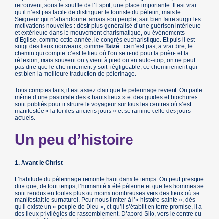
retrouvent, sous le souffle de l’Esprit, une place importante. Il est vrai
qu’il n’est pas facile de distinguer le touriste du pèlerin, mais le
Seigneur qui n’abandonne jamais son peuple, sait bien faire surgir les
motivations nouvelles : désir plus généralisé d’une guérison intérieure
et extérieure dans le mouvement charismatique, ou événements
d’Eglise, comme cette année, le congrès eucharistique. Et puis il est
surgi des lieux nouveaux, comme
Taizé
: ce n’est pas, à vrai dire, le
chemin qui compte, c’est le lieu où l’on se rend pour la prière et la
réflexion, mais souvent on y vient à pied ou en auto-stop, on ne peut
pas dire que le cheminement y soit négligeable, ce cheminement qui
est bien la meilleure traduction de pèlerinage.
Tous comptes faits, il est assez clair que le pèlerinage revient. On parle
même d’une pastorale des « hauts lieux » et des guides et brochures
sont publiés pour instruire le voyageur sur tous les centres où s’est
manifestée « la foi des anciens jours » et se ranime celle des jours
actuels.
Un peu d’histoire
1. Avant le Christ
L’habitude du pèlerinage remonte haut dans le temps. On peut presque
dire que, de tout temps, l’humanité a été pèlerine et que les hommes se
sont rendus en foules plus ou moins nombreuses vers des lieux où se
manifestait le surnaturel. Pour nous limiter à l’« histoire sainte », dès
qu’il existe un « peuple de Dieu », et qu’il s’établit en terre promise, il a
des lieux privilégiés de rassemblement. D’abord Silo, vers le centre du