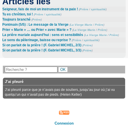
Articles liés
Seigneur, fais de moi un instrument de ta paix !
(
Prière
/
spiritualité
)
Tu es chrétien, toi !
(
Prière
/
spiritualité
)
Toujours branché
(
Prière
)
Pontmain (5/5) : Le message de la Vierge
(
La Vierge Marie
/
Prière
)
Prier « Marie » … ou Prier « avec Marie » ?
(
La Vierge Marie
/
Prière
)
La prière mariale aujourd’hui : sens et sensibilités
(
La Vierge Marie
/
Prière
)
Le sens du pèlerinage, baisse ou reprise ?
(
Prière
/
spiritualité
)
Si on parlait de la prière ! (F. Gabriel MICHEL, 2/3)
(
Prière
)
Si on parlait de la prière ! (F. Gabriel MICHEL, 3/3)
(
Prière
)
J’ai pleuré
J’ai pleuré parce que je n’avais pas de souliers, jusqu’au jour où j’ai vu
quelqu’un qui n’avait pas de pieds. (Helen Keller)
Connexion