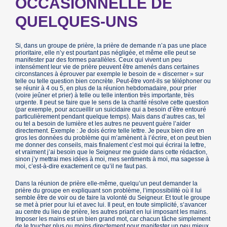
OCCASIONNELLE DE
QUELQUES-UNS
Si, dans un groupe de prière, la prière de demande n’a pas une place
prioritaire, elle n’y est pourtant pas négligée, et même elle peut se
manifester par des formes parallèles. Ceux qui vivent un peu
intensément leur vie de prière peuvent être amenés dans certaines
circonstances à éprouver par exemple le besoin de « discerner » sur
telle ou telle question bien concrète. Peut-être vont-ils se téléphoner ou
se réunir à 4 ou 5, en plus de la réunion hebdomadaire, pour prier
(voire jeûner et prier) à telle ou telle intention très importante, très
urgente. Il peut se faire que le sens de la charité résolve cette question
(par exemple, pour accueillir un suicidaire qui a besoin d’être entouré
particulièrement pendant quelque temps). Mais dans d’autres cas, tel
ou tel a besoin de lumière et les autres ne peuvent guère l’aider
directement. Exemple : Je dois écrire telle lettre. Je peux bien dire en
gros les données du problème qui m’amènent à l’écrire, et on peut bien
me donner des conseils, mais finalement c’est moi qui écrirai la lettre,
et vraiment j’ai besoin que le Seigneur me guide dans cette rédaction,
sinon j’y mettrai mes idées à moi, mes sentiments à moi, ma sagesse à
moi, c’est-à-dire exactement ce qu’il ne faut pas.
Dans la réunion de prière elle-même, quelqu’un peut demander la
prière du groupe en expliquant son problème, l’impossibilité où il lui
semble être de voir ou de faire la volonté du Seigneur. Et tout le groupe
se met à prier pour lui et avec lui. Il peut, en toute simplicité, s’avancer
au centre du lieu de prière, les autres priant en lui imposant les mains.
Imposer les mains est un bien grand mot, car chacun tâche simplement
de le toucher plus ou moins directement pour manifester un peu mieux