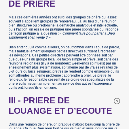
DE PRIERE
Mais ces dernières années ont surgi des groupes de prière qui assez
souvent s’appellent groupes de renouveau. Là, au lieu d’une réunion
bien structurée où prédomine la démarche analytique et intellectuelle,
puis l’action, on essaie de pratiquer une prière spontanée qui réponde
de façon pratique à la question :
« Comment faire pour parler à Dieu
simplement et en vérité ? »
Bien entendu, là comme ailleurs, on peut tomber dans l’abus de parole,
mais habituellement quelques petites directives suffisent à redresser
les déviations. Ces petites directives peuvent être données soit par
quelques-uns du groupe local, de façon simple et brève, soit dans des
réunions régionales (il y a de nombreux week-ends spirituels) par un
enseignement plus systématique, soit même par de vraies retraites de
5-8 jours où laïcs, religieux, prêtres se rendent compte ensemble qu’ils
sont affrontés au même problème : apprendre à prier. Le prêtre, le
religieux, le responsable cessent de se croire des spécialistes de la
prière et ils mettent simplement au service des autres l’expérience
qu’ils ont, lorsqu’ils en ont une.
III - PRIERE DE
LOUANGE ET D’ECOUTE
Dans une réunion de prière, on pratique d’abord beaucoup la prière de
louange. On loue Dieu pour tout ce qui va bien et aussi pour ce qui va