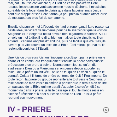
mal, car il faut se convaincre que Dieu ne cesse pas d’être Père
lorsque les choses ne vont pas comme nous le désirons. Il m’est plus
agréable de !e louer dans le plaisir que dans la peine, mais Jésus
continue d’appeler son Père : abba ( à peu près la nuance affectueuse
du mot papa) au plus fort de son agonie.
Ensuite chacun se met à l’écoute de l’autre, renonçant à faire passer sa
petite idée, se vidant de lui-même pour ne laisser vibrer que la voix du
Seigneur. Si le Seigneur ne lui envoie rien, il gardera le silence. S’il lui
envoie un mot à dire, il le dira, bien ou mal, en toute simplicité. Bien
entendu, certains ont plus d’habitude, plus de facilité que d’autres, ils
savent plus vite trouver un texte de la Bible. Tant mieux, pourvu qu’ils
restent disponibles à l’Esprit.
Une fois ou plusieurs fois, on l’invoquera cet Esprit par la prière ou le
chant, et on continuera tranquillement ensuite la prière sans plus se
préoccuper d’un ordre à suivre. Normalement tout ce qu’on dit
s’adresse à Dieu ou à Marie, mais si on pense devoir apporter au
milieu de la prière un fait vécu, on le dit tel qu’on l’a vécu ou qu’on le
connaît. Cela a-t-il forme de prière ou forme de récit ? Peu importe. De
toute façon, la prière du groupe réorientera le tout vers le Seigneur. Si
telle parole de mon voisin m’amène à penser que je ferais bien de lire
un passage de la Bible qui me paraît s’adapter à ce qu’on dit à ce
moment-là dans la prière, je lis le passage et tout le monde reste en
silence à réfléchir et à prier sur cette parole de Dieu. Puis la prière
reprend son mouvement.
IV - PRIERE