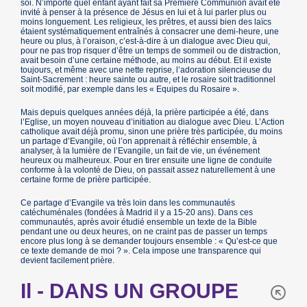
soi. N’importe quel enfant ayant fait sa Première Communion avait été
invité à penser à la présence de Jésus en lui et à lui parler plus ou
moins longuement. Les religieux, les prêtres, et aussi bien des laïcs
étaient systématiquement entraînés à consacrer une demi-heure, une
heure ou plus, à l’oraison, c’est-à-dire à un dialogue avec Dieu qui,
pour ne pas trop risquer d’être un temps de sommeil ou de distraction,
avait besoin d’une certaine méthode, au moins au début. Et il existe
toujours, et même avec une nette reprise, l’adoration silencieuse du
Saint-Sacrement : heure sainte ou autre, et le rosaire soit traditionnel
soit modifié, par exemple dans les « Equipes du Rosaire ».
Mais depuis quelques années déjà, la prière participée a été, dans
l’Eglise, un moyen nouveau d’initiation au dialogue avec Dieu. L’Action
catholique avait déjà promu, sinon une prière très participée, du moins
un partage d’Evangile, où l’on apprenait à réfléchir ensemble, à
analyser, à la lumière de l’Evangile, un fait de vie, un événement
heureux ou malheureux. Pour en tirer ensuite une ligne de conduite
conforme à la volonté de Dieu, on passait assez naturellement à une
certaine forme de prière participée.
Ce partage d’Evangile va très loin dans les communautés
catéchuménales (fondées à Madrid il y a 15-20 ans). Dans ces
communautés, après avoir étudié ensemble un texte de la Bible
pendant une ou deux heures, on ne craint pas de passer un temps
encore plus long à se demander toujours ensemble : « Qu’est-ce que
ce texte demande de moi ? ». Cela impose une transparence qui
devient facilement prière.
Il - DANS UN GROUPE