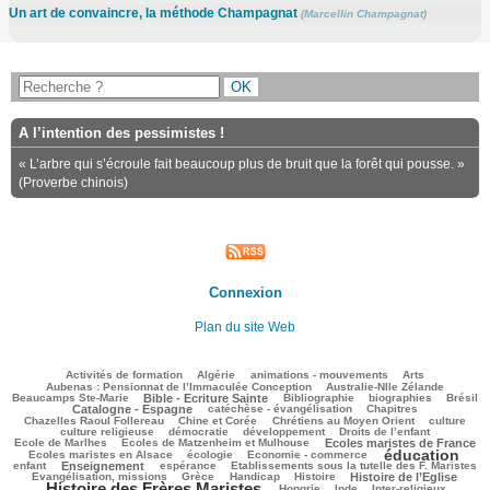
Un art de convaincre, la méthode Champagnat
(
Marcellin Champagnat
)
A l’intention des pessimistes !
« L’arbre qui s’écroule fait beaucoup plus de bruit que la forêt qui pousse. »
(Proverbe chinois)
Connexion
Plan du site Web
109/3053
98/3053
119/3053
328/3053
82/3053
Activités de formation
Algérie
animations - mouvements
Arts
48/3053
83/3053
Aubenas : Pensionnat de l’Immaculée Conception
Australie-Nlle Zélande
799/3053
82/3053
566/3053
109/3053
829/3053
Beaucamps Ste-Marie
Bible - Ecriture Sainte
Bibliographie
biographies
Brésil
655/3053
138/3053
158/3053
Catalogne - Espagne
catéchèse - évangélisation
Chapitres
140/3053
216/3053
469/3053
45/3053
Chazelles Raoul Follereau
Chine et Corée
Chrétiens au Moyen Orient
culture
119/3053
63/3053
134/3053
8/3053
culture religieuse
démocratie
développement
Droits de l’enfant
122/3053
902/3053
215/3053
Ecole de Marlhes
Ecoles de Matzenheim et Mulhouse
Ecoles maristes de France
éducation
531/3053
192/3053
1768/3053
174/3053
Ecoles maristes en Alsace
écologie
Economie - commerce
831/3053
247/3053
48/3053
302/3053
enfant
Enseignement
espérance
Etablissements sous la tutelle des F. Maristes
625/3053
132/3053
302/3053
776/3053
2038/3053
Evangélisation, missions
Grèce
Handicap
Histoire
Histoire de l’Eglise
Histoire des Frères Maristes
156/3053
22/3053
202/3053
181/3053
Hongrie
Inde
Inter-religieux