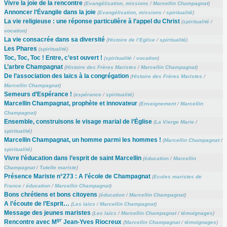
Vivre la joie de la rencontre
(
Evangélisation, missions
/
Marcellin Champagnat
)
Annoncer l’Évangile dans la joie
(
Evangélisation, missions
/
spiritualité
)
La vie religieuse : une réponse particulière à l’appel du Christ
(
spiritualité
/
vocation
)
La vie consacrée dans sa diversité
(
Histoire de l’Eglise
/
spiritualité
)
Les Phares
(
spiritualité
)
Toc, Toc, Toc ! Entre, c’est ouvert !
(
spiritualité
/
vocation
)
L’arbre Champagnat
(
Histoire des Frères Maristes
/
Marcellin Champagnat
)
De l’association des laïcs à la congrégation
(
Histoire des Frères Maristes
/
Marcellin Champagnat
)
Semeurs d’Espérance !
(
espérance
/
spiritualité
)
Marcellin Champagnat, prophète et innovateur
(
Enseignement
/
Marcellin
Champagnat
)
Ensemble, construisons le visage marial de l’Église
(
La Vierge Marie
/
spiritualité
)
Marcellin Champagnat, un homme parmi les hommes !
(
Marcellin Champagnat
/
spiritualité
)
Vivre l’éducation dans l’esprit de saint Marcellin
(
éducation
/
Marcellin
Champagnat
/
Tutelle mariste
)
Présence Mariste n°273 : A l’école de Champagnat
(
Ecoles maristes de
France
/
éducation
/
Marcellin Champagnat
)
Bons chrétiens et bons citoyens
(
éducation
/
Marcellin Champagnat
)
A l’écoute de l’Esprit…
(
Les laïcs
/
Marcellin Champagnat
)
Message des jeunes maristes
(
Les laïcs
/
Marcellin Champagnat
/
témoignages
)
gr
Rencontre avec M
Jean-Yves Riocreux
(
Marcellin Champagnat
/
témoignages
)