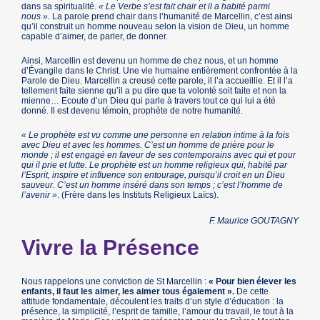
dans sa spiritualité.
« Le Verbe s’est fait chair et il a habité parmi
nous ».
La parole prend chair dans l’humanité de Marcellin, c’est ainsi
qu’il construit un homme nouveau selon la vision de Dieu, un homme
capable d’aimer, de parler, de donner.
Ainsi, Marcellin est devenu un homme de chez nous, et un homme
d’Évangile dans le Christ. Une vie humaine entièrement confrontée à la
Parole de Dieu. Marcellin a creusé cette parole, il l’a accueillie. Et il l’a
tellement faite sienne qu’il a pu dire que ta volonté soit faite et non la
mienne… Ecoute d’un Dieu qui parle à travers tout ce qui lui a été
donné. Il est devenu témoin, prophète de notre humanité.
« Le prophète est vu comme une personne en relation intime à la fois
avec Dieu et avec les hommes. C’est un homme de prière pour le
monde ; il est engagé en faveur de ses contemporains avec qui et pour
qui il prie et lutte. Le prophète est un homme religieux qui, habité par
l’Esprit, inspire et influence son entourage, puisqu’il croit en un Dieu
sauveur. C’est un homme inséré dans son temps ; c’est l’homme de
l’avenir »
. (Frère dans les Instituts Religieux Laïcs).
F. Maurice GOUTAGNY
Vivre la Présence
Nous rappelons une conviction de St Marcellin :
« Pour bien élever les
enfants, il faut les aimer, les aimer tous également ».
De cette
attitude fondamentale, découlent les traits d’un style d’éducation : la
présence, la simplicité, l’esprit de famille, l’amour du travail, le tout à la