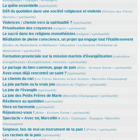
témoignages
/
Voyages - échanges
)
La quête essentielle
(
spiritualité
)
Défi du quotidien dans une société religieuse et violente
(
Histoire des Frères
Maristes
/
spiritualité
)
Violences : chemin vers la spiritualité ?
(
spiritualité
)
Privatisation des croyances
(
religion
/
spiritualité
)
Le sacré dans les religions monothéistes
(
religion
/
spiritualité
)
Méditation de pleine conscience, un projet qui engage tout l’établissement
(
Ecoles de Matzenheim et Mulhouse
/
éducation
/
La Doctrine Chrétienne de
Matzenheim
/
spiritualité
)
Formation provinciale sur la mission mariste d’évangélisation
(
catéchèse -
évangélisation
/
Evangélisation, missions
/
spiritualité
)
Le partage du bien commun, gage de paix
(
Bible - Ecriture Sainte
/
spiritualité
)
Avez-vous déjà rencontré un saint ?
(
spiritualité
)
Le chemin du ciel
(
Les Frères Maristes et leur histoire
/
Marcellin Champagnat
)
La joie parfaite ou la vraie joie
(
Histoire de l’Eglise
/
spiritualité
)
La joie de l’évangile
(
spiritualité
)
La joie des Petits Frères de Marie
(
Marcellin Champagnat
/
spiritualité
)
Résilience au quotidien
(
spiritualité
)
Vivre en harmonie
(
spiritualité
)
Réjouissez-vous !
(
Bible - Ecriture Sainte
/
spiritualité
)
Spectacle « Avec toi, Marcellin »
(
Arts
/
Catalogne - Espagne
/
Marcellin
Champagnat
)
Seigneur, fais de moi un instrument de ta paix !
(
Prière
/
spiritualité
)
Les racines de la paix
(
spiritualité
)