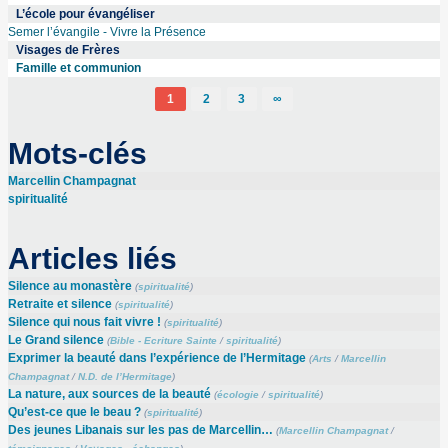
L’école pour évangéliser
Semer l’évangile - Vivre la Présence
Visages de Frères
Famille et communion
1
2
3
∞
Mots-clés
Marcellin Champagnat
spiritualité
Articles liés
Silence au monastère
(
spiritualité
)
Retraite et silence
(
spiritualité
)
Silence qui nous fait vivre !
(
spiritualité
)
Le Grand silence
(
Bible - Ecriture Sainte
/
spiritualité
)
Exprimer la beauté dans l’expérience de l’Hermitage
(
Arts
/
Marcellin
Champagnat
/
N.D. de l’Hermitage
)
La nature, aux sources de la beauté
(
écologie
/
spiritualité
)
Qu’est-ce que le beau ?
(
spiritualité
)
Des jeunes Libanais sur les pas de Marcellin…
(
Marcellin Champagnat
/