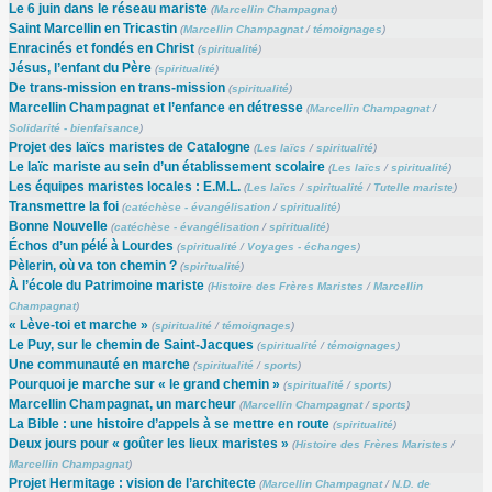
Le 6 juin dans le réseau mariste
(
Marcellin Champagnat
)
Saint Marcellin en Tricastin
(
Marcellin Champagnat
/
témoignages
)
Enracinés et fondés en Christ
(
spiritualité
)
Jésus, l’enfant du Père
(
spiritualité
)
De trans-mission en trans-mission
(
spiritualité
)
Marcellin Champagnat et l’enfance en détresse
(
Marcellin Champagnat
/
Solidarité - bienfaisance
)
Projet des laïcs maristes de Catalogne
(
Les laïcs
/
spiritualité
)
Le laïc mariste au sein d’un établissement scolaire
(
Les laïcs
/
spiritualité
)
Les équipes maristes locales : E.M.L.
(
Les laïcs
/
spiritualité
/
Tutelle mariste
)
Transmettre la foi
(
catéchèse - évangélisation
/
spiritualité
)
Bonne Nouvelle
(
catéchèse - évangélisation
/
spiritualité
)
Échos d’un pélé à Lourdes
(
spiritualité
/
Voyages - échanges
)
Pèlerin, où va ton chemin ?
(
spiritualité
)
À l’école du Patrimoine mariste
(
Histoire des Frères Maristes
/
Marcellin
Champagnat
)
« Lève-toi et marche »
(
spiritualité
/
témoignages
)
Le Puy, sur le chemin de Saint-Jacques
(
spiritualité
/
témoignages
)
Une communauté en marche
(
spiritualité
/
sports
)
Pourquoi je marche sur « le grand chemin »
(
spiritualité
/
sports
)
Marcellin Champagnat, un marcheur
(
Marcellin Champagnat
/
sports
)
La Bible : une histoire d’appels à se mettre en route
(
spiritualité
)
Deux jours pour « goûter les lieux maristes »
(
Histoire des Frères Maristes
/
Marcellin Champagnat
)
Projet Hermitage : vision de l’architecte
(
Marcellin Champagnat
/
N.D. de