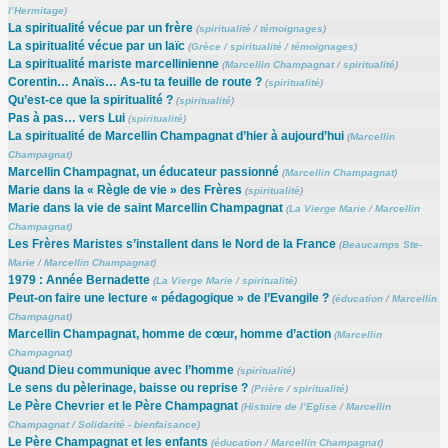
l’Hermitage
)
La spiritualité vécue par un frère
(
spiritualité
/
témoignages
)
La spiritualité vécue par un laïc
(
Grèce
/
spiritualité
/
témoignages
)
La spiritualité mariste marcellinienne
(
Marcellin Champagnat
/
spiritualité
)
Corentin… Anaïs… As-tu ta feuille de route ?
(
spiritualité
)
Qu’est-ce que la spiritualité ?
(
spiritualité
)
Pas à pas… vers Lui
(
spiritualité
)
La spiritualité de Marcellin Champagnat d’hier à aujourd’hui
(
Marcellin
Champagnat
)
Marcellin Champagnat, un éducateur passionné
(
Marcellin Champagnat
)
Marie dans la « Règle de vie » des Frères
(
spiritualité
)
Marie dans la vie de saint Marcellin Champagnat
(
La Vierge Marie
/
Marcellin
Champagnat
)
Les Frères Maristes s’installent dans le Nord de la France
(
Beaucamps Ste-
Marie
/
Marcellin Champagnat
)
1979 : Année Bernadette
(
La Vierge Marie
/
spiritualité
)
Peut-on faire une lecture « pédagogique » de l’Evangile ?
(
éducation
/
Marcellin
Champagnat
)
Marcellin Champagnat, homme de cœur, homme d’action
(
Marcellin
Champagnat
)
Quand Dieu communique avec l’homme
(
spiritualité
)
Le sens du pèlerinage, baisse ou reprise ?
(
Prière
/
spiritualité
)
Le Père Chevrier et le Père Champagnat
(
Histoire de l’Eglise
/
Marcellin
Champagnat
/
Solidarité - bienfaisance
)
Le Père Champagnat et les enfants
(
éducation
/
Marcellin Champagnat
)