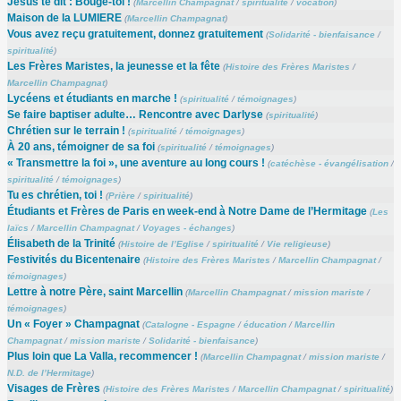
Jésus te dit : Bouge-toi !
(
Marcellin Champagnat
/
spiritualité
/
vocation
)
Maison de la LUMIERE
(
Marcellin Champagnat
)
Vous avez reçu gratuitement, donnez gratuitement
(
Solidarité - bienfaisance
/
spiritualité
)
Les Frères Maristes, la jeunesse et la fête
(
Histoire des Frères Maristes
/
Marcellin Champagnat
)
Lycéens et étudiants en marche !
(
spiritualité
/
témoignages
)
Se faire baptiser adulte… Rencontre avec Darlyse
(
spiritualité
)
Chrétien sur le terrain !
(
spiritualité
/
témoignages
)
À 20 ans, témoigner de sa foi
(
spiritualité
/
témoignages
)
« Transmettre la foi », une aventure au long cours !
(
catéchèse - évangélisation
/
spiritualité
/
témoignages
)
Tu es chrétien, toi !
(
Prière
/
spiritualité
)
Étudiants et Frères de Paris en week-end à Notre Dame de l’Hermitage
(
Les
laïcs
/
Marcellin Champagnat
/
Voyages - échanges
)
Élisabeth de la Trinité
(
Histoire de l’Eglise
/
spiritualité
/
Vie religieuse
)
Festivités du Bicentenaire
(
Histoire des Frères Maristes
/
Marcellin Champagnat
/
témoignages
)
Lettre à notre Père, saint Marcellin
(
Marcellin Champagnat
/
mission mariste
/
témoignages
)
Un « Foyer » Champagnat
(
Catalogne - Espagne
/
éducation
/
Marcellin
Champagnat
/
mission mariste
/
Solidarité - bienfaisance
)
Plus loin que La Valla, recommencer !
(
Marcellin Champagnat
/
mission mariste
/
N.D. de l’Hermitage
)
Visages de Frères
(
Histoire des Frères Maristes
/
Marcellin Champagnat
/
spiritualité
)