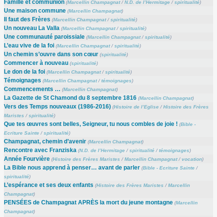
Famille et communion
(
Marcellin Champagnat
/
N.D. de l’Hermitage
/
spiritualité
)
Une maison commune
(
Marcellin Champagnat
)
Il faut des Frères
(
Marcellin Champagnat
/
spiritualité
)
Un nouveau La Valla
(
Marcellin Champagnat
/
spiritualité
)
Une communauté paroissiale
(
Marcellin Champagnat
/
spiritualité
)
L’eau vive de la foi
(
Marcellin Champagnat
/
spiritualité
)
Un chemin s’ouvre dans son cœur
(
spiritualité
)
Commencer à nouveau
(
spiritualité
)
Le don de la foi
(
Marcellin Champagnat
/
spiritualité
)
Témoignages
(
Marcellin Champagnat
/
témoignages
)
Commencements …
(
Marcellin Champagnat
)
La Gazette de St Chamond du 8 septembre 1816
(
Marcellin Champagnat
)
Vers des Temps nouveaux (1986-2016)
(
Histoire de l’Eglise
/
Histoire des Frères
Maristes
/
spiritualité
)
Que tes œuvres sont belles, Seigneur, tu nous combles de joie !
(
Bible -
Ecriture Sainte
/
spiritualité
)
Champagnat, chemin d’avenir
(
Marcellin Champagnat
)
Rencontre avec Franziska
(
N.D. de l’Hermitage
/
spiritualité
/
témoignages
)
Année Fourvière
(
Histoire des Frères Maristes
/
Marcellin Champagnat
/
vocation
)
La Bible nous apprend à penser… avant de parler
(
Bible - Ecriture Sainte
/
spiritualité
)
L’espérance et ses deux enfants
(
Histoire des Frères Maristes
/
Marcellin
Champagnat
)
PENSÉES de Champagnat APRÈS la mort du jeune montagne
(
Marcellin
Champagnat
)