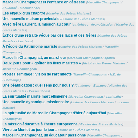
Marcellin Champagnat et l’enfance en détresse
(
Marcellin Champagnat
/
Solidarité - bienfaisance
)
Les enjeux d’un chapitre
(
Histoire des Frères Maristes
)
Une nouvelle maison provinciale
(
Histoire des Frères Maristes
)
Avec frère Laurent, la mission au cœur
(
catéchèse - évangélisation
/
Histoire des
Frères Maristes
)
Échos d’une retraite vécue par des laïcs et des frères
(
Histoire des Frères
Maristes
/
Les laïcs
)
À l’école du Patrimoine mariste
(
Histoire des Frères Maristes
/
Marcellin
Champagnat
)
Marcellin Champagnat, un marcheur
(
Marcellin Champagnat
/
sports
)
Deux jours pour « goûter les lieux maristes »
(
Histoire des Frères Maristes
/
Marcellin Champagnat
)
Projet Hermitage : vision de l’architecte
(
Marcellin Champagnat
/
N.D. de
l’Hermitage
)
Une béatification : quel sens pour nous ?
(
Catalogne - Espagne
/
Histoire des
Frères Maristes
/
Persécutions
)
La spiritualité mariste marcellinienne
(
Marcellin Champagnat
/
spiritualité
)
Une nouvelle dynamique missionnaire
(
Histoire des Frères Maristes
/
mission
mariste
)
La spiritualité de Marcellin Champagnat d’hier à aujourd’hui
(
Marcellin
Champagnat
)
La mission éducative à l’heure européenne
(
Histoire des Frères Maristes
)
Vivre au Montet au jour le jour
(
Histoire des Frères Maristes
)
Marcellin Champagnat, un éducateur passionné
(
Marcellin Champagnat
)