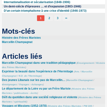
Internationalisation et sécularisation (1848-1906)
Un demi-siècle d’épreuves … et d’expansion (1903-1946)
D’un certain triomphalisme à une crise d’identité (1946-1973)
1
2
3
∞
Mots-clés
Histoire des Frères Maristes
Marcellin Champagnat
Articles liés
Marcellin Champagnat dans une tradition pédagogique
(
Enseignement
/
Histoire
des Frères Maristes
)
Exprimer la beauté dans l’expérience de l’Hermitage
(
Arts
/
Marcellin
Champagnat
/
N.D. de l’Hermitage
)
Des jeunes Libanais sur les pas de Marcellin…
(
Marcellin Champagnat
/
témoignages
/
Voyages - échanges
)
Le département de la Loire vu par un Frère Mariste
(
Histoire des Frères
Maristes
/
publications - écrits
)
Défi du quotidien dans une société religieuse et violente
(
Histoire des Frères
Maristes
/
spiritualité
)
Voyages et Missions (1952-1978)
(
Histoire des Frères Maristes
/
PM 300
/