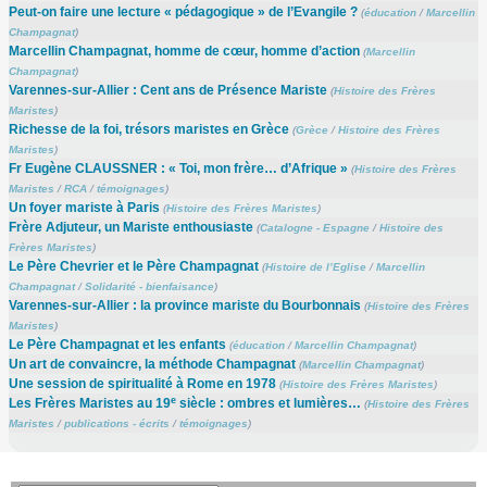
Peut-on faire une lecture « pédagogique » de l’Evangile ?
(
éducation
/
Marcellin
Champagnat
)
Marcellin Champagnat, homme de cœur, homme d’action
(
Marcellin
Champagnat
)
Varennes-sur-Allier : Cent ans de Présence Mariste
(
Histoire des Frères
Maristes
)
Richesse de la foi, trésors maristes en Grèce
(
Grèce
/
Histoire des Frères
Maristes
)
Fr Eugène CLAUSSNER : « Toi, mon frère… d’Afrique »
(
Histoire des Frères
Maristes
/
RCA
/
témoignages
)
Un foyer mariste à Paris
(
Histoire des Frères Maristes
)
Frère Adjuteur, un Mariste enthousiaste
(
Catalogne - Espagne
/
Histoire des
Frères Maristes
)
Le Père Chevrier et le Père Champagnat
(
Histoire de l’Eglise
/
Marcellin
Champagnat
/
Solidarité - bienfaisance
)
Varennes-sur-Allier : la province mariste du Bourbonnais
(
Histoire des Frères
Maristes
)
Le Père Champagnat et les enfants
(
éducation
/
Marcellin Champagnat
)
Un art de convaincre, la méthode Champagnat
(
Marcellin Champagnat
)
Une session de spiritualité à Rome en 1978
(
Histoire des Frères Maristes
)
e
Les Frères Maristes au 19
siècle : ombres et lumières…
(
Histoire des Frères
Maristes
/
publications - écrits
/
témoignages
)