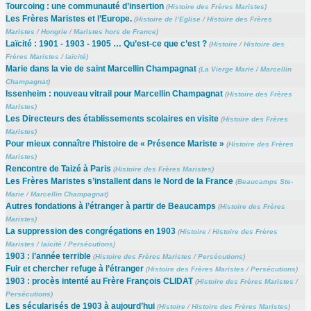
Tourcoing : une communauté d’insertion
(
Histoire des Frères Maristes
)
Les Frères Maristes et l’Europe.
(
Histoire de l’Eglise
/
Histoire des Frères
Maristes
/
Hongrie
/
Maristes hors de France
)
Laïcité : 1901 - 1903 - 1905 … Qu’est-ce que c’est ?
(
Histoire
/
Histoire des
Frères Maristes
/
laïcité
)
Marie dans la vie de saint Marcellin Champagnat
(
La Vierge Marie
/
Marcellin
Champagnat
)
Issenheim : nouveau vitrail pour Marcellin Champagnat
(
Histoire des Frères
Maristes
)
Les Directeurs des établissements scolaires en visite
(
Histoire des Frères
Maristes
)
Pour mieux connaître l’histoire de « Présence Mariste »
(
Histoire des Frères
Maristes
)
Rencontre de Taizé à Paris
(
Histoire des Frères Maristes
)
Les Frères Maristes s’installent dans le Nord de la France
(
Beaucamps Ste-
Marie
/
Marcellin Champagnat
)
Autres fondations à l’étranger à partir de Beaucamps
(
Histoire des Frères
Maristes
)
La suppression des congrégations en 1903
(
Histoire
/
Histoire des Frères
Maristes
/
laïcité
/
Persécutions
)
1903 : l’année terrible
(
Histoire des Frères Maristes
/
Persécutions
)
Fuir et chercher refuge à l’étranger
(
Histoire des Frères Maristes
/
Persécutions
)
1903 : procès intenté au Frère François CLIDAT
(
Histoire des Frères Maristes
/
Persécutions
)
Les sécularisés de 1903 à aujourd’hui
(
Histoire
/
Histoire des Frères Maristes
)