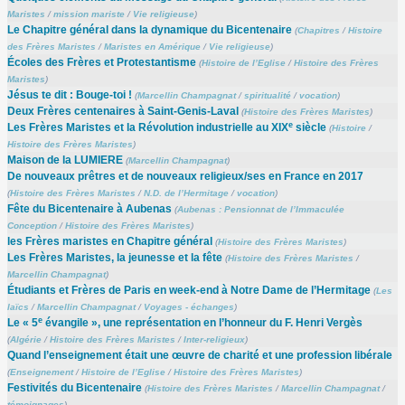
Maristes
/
mission mariste
/
Vie religieuse
)
Le Chapitre général dans la dynamique du Bicentenaire
(
Chapitres
/
Histoire
des Frères Maristes
/
Maristes en Amérique
/
Vie religieuse
)
Écoles des Frères et Protestantisme
(
Histoire de l’Eglise
/
Histoire des Frères
Maristes
)
Jésus te dit : Bouge-toi !
(
Marcellin Champagnat
/
spiritualité
/
vocation
)
Deux Frères centenaires à Saint-Genis-Laval
(
Histoire des Frères Maristes
)
e
Les Frères Maristes et la Révolution industrielle au XIX
siècle
(
Histoire
/
Histoire des Frères Maristes
)
Maison de la LUMIERE
(
Marcellin Champagnat
)
De nouveaux prêtres et de nouveaux religieux/ses en France en 2017
(
Histoire des Frères Maristes
/
N.D. de l’Hermitage
/
vocation
)
Fête du Bicentenaire à Aubenas
(
Aubenas : Pensionnat de l’Immaculée
Conception
/
Histoire des Frères Maristes
)
les Frères maristes en Chapitre général
(
Histoire des Frères Maristes
)
Les Frères Maristes, la jeunesse et la fête
(
Histoire des Frères Maristes
/
Marcellin Champagnat
)
Étudiants et Frères de Paris en week-end à Notre Dame de l’Hermitage
(
Les
laïcs
/
Marcellin Champagnat
/
Voyages - échanges
)
e
Le « 5
évangile », une représentation en l’honneur du F. Henri Vergès
(
Algérie
/
Histoire des Frères Maristes
/
Inter-religieux
)
Quand l’enseignement était une œuvre de charité et une profession libérale
(
Enseignement
/
Histoire de l’Eglise
/
Histoire des Frères Maristes
)
Festivités du Bicentenaire
(
Histoire des Frères Maristes
/
Marcellin Champagnat
/
témoignages
)