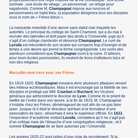
progressivement une règle inspirée de la vie monastique ; une école
normale ; une école de village ; un pensionnat ; un refuge pour
vagabonds. Comme M.
Champagnat
impose aux novices et
pensionnaires un habit bleu, la population désignera tous ses disciples
sous le nom de « Frères bleus ».
La naissante notoriété d’une œuvre sans statut clair inquiète les
autorités. Le principal du collège de Saint-Chamond, qui a du mal à
recruter des latinistes et doit payer des droits à l’Université, juge qu’il
s’agit d’un collège clandestin et dénonce
Champagnat
. Le curé de
Lavalla
est mécontent de son vicaire qui consacre trop d’énergie et de
temps à une œuvre qui prend la forme congréganiste. Les curés des
alentours considèrent que
Champagnat
court à la ruine. D’ailleurs,
pour leurs écoles paroissiales, ils veulent de bons instituteurs laïcs et
non des religieux.
Marcellin vient vivre avec ses Frères
En 1819-1820,
Champagnat
essuiera donc plusieurs attaques venant
des milieux ecclésiastiques. Mais il est encouragé par la fidélité de ses
disciples et protégé par MM.
Courbon
et
Bochard
, les Vicaires
généraux qui administrent le diocèse de
Lyon
. Comme ils le prient de
mettre de l’ordre dans son œuvre, à la fin de 1819, M. Champagnat
s’installe chez les Frères, déménageant de nuit afin de ne pas faire
jaser. Jusque-là il était le directeur spirituel et le formateur d’une
association de laïcs ; désormais il sera le supérieur officiel. En
1822
,
l’inspecteur d’académie visitant
Lavalla
, constatera qu’il ne s’agit pas
d’un collège mais de l’ébauche d’une congrégation religieuse ; et il
somme
Champagnat
de se faire autoriser par l’Université.
Les années 1820-22 sont celles d’une crise de recrutement. Si la