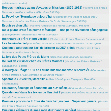
publications - écrits
)
Revues maristes avant Voyages et Missions (1879-1952)
(
Histoire des Frères
Maristes
/
medias - radios - télévision
/
PM 300
)
La Province l’Hermitage aujourd’hui
(
Etablissements sous la tutelle des F.
Maristes
/
Histoire des Frères Maristes
/
N.D. de l’Hermitage
/
PM 300
)
Esquisse d’un bilan
(
Histoire
/
Histoire des Frères Maristes
/
PM 300
)
De la plume d’oie à la plume métallique… une petite révolution pédagogique
(
Enseignement
/
Histoire des Frères Maristes
)
Bienheureux Frère Henri Vergès !
(
Histoire des Frères Maristes
/
témoignages
)
Le chemin du ciel
(
Les Frères Maristes et leur histoire
/
Marcellin Champagnat
)
e
Quelques aperçus sur l’art de bricoler au XIX
siècle
(
Histoire des Frères
Maristes
/
publications - écrits
)
La joie des Petits Frères de Marie
(
Marcellin Champagnat
/
spiritualité
)
De l’art de cuisiner chez les Frères Maristes
(
Histoire des Frères Maristes
/
publications - écrits
)
À Bourg de Péage : 150 ans d’une mission mariste renouvelée
(
Histoire des
Frères Maristes
/
Les Maristes de Bourg de Péage
)
Spectacle « Avec toi, Marcellin »
(
Arts
/
Catalogne - Espagne
/
Marcellin
Champagnat
)
e
Éducation, écologie et économie au XIX
siècle
(
Histoire des Frères Maristes
)
Quoi de neuf dans les textes de l’Institut ?
(
Histoire des Frères Maristes
/
mission
mariste
/
Vie religieuse
)
Premiers propos de F. Ernesto Sanchez, nouveau Supérieur général
(
Histoire
des Frères Maristes
/
mission mariste
)
Quelques éléments du message du Chapitre général
(
Histoire des Frères