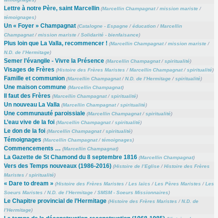
Lettre à notre Père, saint Marcellin
(
Marcellin Champagnat
/
mission mariste
/
témoignages
)
Un « Foyer » Champagnat
(
Catalogne - Espagne
/
éducation
/
Marcellin
Champagnat
/
mission mariste
/
Solidarité - bienfaisance
)
Plus loin que La Valla, recommencer !
(
Marcellin Champagnat
/
mission mariste
/
N.D. de l’Hermitage
)
Semer l’évangile - Vivre la Présence
(
Marcellin Champagnat
/
spiritualité
)
Visages de Frères
(
Histoire des Frères Maristes
/
Marcellin Champagnat
/
spiritualité
)
Famille et communion
(
Marcellin Champagnat
/
N.D. de l’Hermitage
/
spiritualité
)
Une maison commune
(
Marcellin Champagnat
)
Il faut des Frères
(
Marcellin Champagnat
/
spiritualité
)
Un nouveau La Valla
(
Marcellin Champagnat
/
spiritualité
)
Une communauté paroissiale
(
Marcellin Champagnat
/
spiritualité
)
L’eau vive de la foi
(
Marcellin Champagnat
/
spiritualité
)
Le don de la foi
(
Marcellin Champagnat
/
spiritualité
)
Témoignages
(
Marcellin Champagnat
/
témoignages
)
Commencements …
(
Marcellin Champagnat
)
La Gazette de St Chamond du 8 septembre 1816
(
Marcellin Champagnat
)
Vers des Temps nouveaux (1986-2016)
(
Histoire de l’Eglise
/
Histoire des Frères
Maristes
/
spiritualité
)
« Dare to dream »
(
Histoire des Frères Maristes
/
Les laïcs
/
Les Pères Maristes
/
Les
Soeurs Maristes
/
N.D. de l’Hermitage
/
SMSM - Soeurs Missionnaires
)
Le Chapitre provincial de l’Hermitage
(
Histoire des Frères Maristes
/
N.D. de
l’Hermitage
)