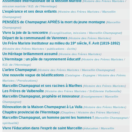
Assemblée Internationale de la Mission Mariste
(
Histoire des Frères Maristes
/
mission mariste
/
N.D. de l’Hermitage
)
L’espérance et ses deux enfants
(
Histoire des Frères Maristes
/
Marcellin
Champagnat
)
PENSÉES de Champagnat APRÈS la mort du jeune montagne
(
Marcellin
Champagnat
)
Vivre la joie de la rencontre
(
Evangélisation, missions
/
Marcellin Champagnat
)
Départ de la communauté de Varennes
(
Histoire des Frères Maristes
)
e
Un Frère Mariste instituteur au milieu du 19
siècle, F. Avit (1819-1892)
(
Histoire des Frères Maristes
/
publications - écrits
)
Un Héritage brillamment assumé
(
Histoire des Frères Maristes
)
L’Hermitage : un pôle de rayonnement éducatif
(
Histoire des Frères Maristes
/
N.D. de l’Hermitage
)
L’arbre Champagnat
(
Histoire des Frères Maristes
/
Marcellin Champagnat
)
Une nouvelle vague de béatifications
(
Catalogne - Espagne
/
Histoire des Frères
Maristes
/
Persécutions
)
Marcellin Champagnat et ses racines à Marlhes
(
Histoire des Frères Maristes
)
Les Frères de Valbenoîte
(
Histoire des Frères Maristes
/
St-Etienne Valbenoîte
)
Marcellin Champagnat, prophète et innovateur
(
Enseignement
/
Marcellin
Champagnat
)
Rénovation de la Maison Champagnat à La Valla
(
Histoire des Frères Maristes
)
Chapitre provincial de l’Hermitage
(
Chapitres
/
Histoire des Frères Maristes
)
Marcellin Champagnat, un homme parmi les hommes !
(
Marcellin Champagnat
/
spiritualité
)
Vivre l’éducation dans l’esprit de saint Marcellin
(
éducation
/
Marcellin