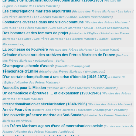
Le temps de la déconstruction-reconstruction (1968-1985)
(
Histoire de
l’Eglise
/
Histoire des Frères Maristes
)
Les congrégations maristes aujourd’hui
(
Histoire des Frères Maristes
/
Les laïcs
/
Les Pères Maristes
/
Les Soeurs Maristes
/
SMSM - Soeurs Missionnaires
)
Fondations diverses dans une vision commune
(
Histoire des Frères Maristes
/
Les laïcs
/
Les Pères Maristes
/
Les Soeurs Maristes
/
SMSM - Soeurs Missionnaires
)
Des hommes et des femmes de projet
(
Histoire de l’Eglise
/
Histoire des Frères
Maristes
/
Les laïcs
/
Les Pères Maristes
/
Les Soeurs Maristes
/
SMSM - Soeurs
Missionnaires
)
La promesse de Fourvière
(
Histoire des Frères Maristes
/
La Vierge Marie
)
Création d’un centre des archives des Frères Maristes de France
(
Histoire
des Frères Maristes
/
publications - écrits
)
Champagnat, chemin d’avenir
(
Marcellin Champagnat
)
Témoignage d’Émilie
(
Histoire des Frères Maristes
/
témoignages
)
D’un certain triomphalisme à une crise d’identité (1946-1973)
(
Histoire de
l’Eglise
/
Histoire des Frères Maristes
)
Associés pour la Mission
(
Histoire des Frères Maristes
/
mission mariste
)
Un demi-siècle d’épreuves … et d’expansion (1903-1946)
(
Histoire des Frères
Maristes
/
mission mariste
)
Internationalisation et sécularisation (1848-1906)
(
Histoire des Frères Maristes
)
Année Fourvière
(
Histoire des Frères Maristes
/
Marcellin Champagnat
/
vocation
)
Une nouvelle présence mariste au Sud-Soudan
(
Histoire des Frères Maristes
/
Maristes en Afrique
)
Les Frères Maristes agents d’une démocratisation sociale
(
Ecoles maristes de
France
/
Histoire des Frères Maristes
/
politique
)