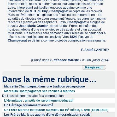
l’initiative d’un ex-Frère des Écoles Chrétiennes qui, cherchant à se
faire admettre, réussit à attirer avec lui huit adolescents de la Haute-
Loire. Interprétant spirituellement cette aubaine comme une
intervention de
N. D. du Puy
,
Champagnat
accepte de les recevoir.
Mais cet événement n’explique pas à lui seul ce retournement : les
autorités du diocèse de Lyon soutenant l’œuvre, les curés sont moins
réticents à y envoyer des aspirants. Enfin,
Champagnat
a éloigné de
Lavalla
Jean-Marie Granjon
, directeur des Frères et maître des
novices, adepte d’une vie religieuse très austère et d’un apostolat
multiforme. Désormais il sera demandé aux Frères de se cantonner à
l’école sans mortifications excessives. Vers
1824
, l’œuvre de
Champagnat
se définira comme projet de congrégation enseignante.
F. André LANFREY
(Publié dans
« Présence Mariste »
n°280, juillet 2014)
Réagissez !
Dans la même rubrique…
Marcellin Champagnat dans une tradition pédagogique
Marcellin Champagnat et ses racines à Marlhes
De l’association des laïcs à la congrégation
L’Hermitage : un pôle de rayonnement éducatif
Un Héritage brillamment assumé
e
Un Frère Mariste instituteur au milieu du 19
siècle, F. Avit (1819-1892)
Les Frères Maristes agents d’une démocratisation sociale