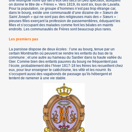
une redingote noire qui fait d’eux des laïcs un peu spéciaux, auxquels
on donne le titre de « Frères ». Vers 1819, ils sont six, tous de Lavalla.
Pour la population, ce groupe d’hommes n’est pas trop étrange car,
dans le bourg, existe une communauté d’une dizaine de
« Sœurs de
Saint Joseph »
qui ne sont pas des religieuses mais des
« Sœurs »
:
pieuses filles exerçant la profession de passementières, éduquant les
filles et s’occupant des malades comme font les béates en maints
endroits. Les communautés de Frères sont beaucoup plus rares.
Les premiers pas
La paroisse dispose de deux écoles : l’une au bourg, tenue par un
certain Montmartin où peuvent se rendre les enfants du bas de la
commune ; et une autre au hameau du Sardier dans la haute vallée du
Gier. Comme bien des enfants pauvres du bourg ne fréquentent pas
l’école, probablement dès l’hiver 1817-18 les frères les recueillent chez
eux, pour leur enseigner le catéchisme, les vêtir et les nourrir. Ils
s’occupent aussi des vagabonds de passage qu’ils hébergent et
tentent de ramener à une vie stable.