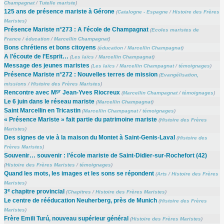
Champagnat
/
Tutelle mariste
)
125 ans de présence mariste à Gérone
(
Catalogne - Espagne
/
Histoire des Frères
Maristes
)
Présence Mariste n°273 : A l’école de Champagnat
(
Ecoles maristes de
France
/
éducation
/
Marcellin Champagnat
)
Bons chrétiens et bons citoyens
(
éducation
/
Marcellin Champagnat
)
A l’écoute de l’Esprit…
(
Les laïcs
/
Marcellin Champagnat
)
Message des jeunes maristes
(
Les laïcs
/
Marcellin Champagnat
/
témoignages
)
Présence Mariste n°272 : Nouvelles terres de mission
(
Evangélisation,
missions
/
Histoire des Frères Maristes
)
gr
Rencontre avec M
Jean-Yves Riocreux
(
Marcellin Champagnat
/
témoignages
)
Le 6 juin dans le réseau mariste
(
Marcellin Champagnat
)
Saint Marcellin en Tricastin
(
Marcellin Champagnat
/
témoignages
)
« Présence Mariste » fait partie du patrimoine mariste
(
Histoire des Frères
Maristes
)
Des signes de vie à la maison du Montet à Saint-Genis-Laval
(
Histoire des
Frères Maristes
)
Souvenir… souvenir : l’école mariste de Saint-Didier-sur-Rochefort (42)
(
Histoire des Frères Maristes
/
témoignages
)
Quand les mots, les images et les sons se répondent
(
Arts
/
Histoire des Frères
Maristes
)
e
3
chapitre provincial
(
Chapitres
/
Histoire des Frères Maristes
)
Le centre de rééducation Neuherberg, près de Munich
(
Histoire des Frères
Maristes
)
Frère Emili Turú, nouveau supérieur général
(
Histoire des Frères Maristes
)