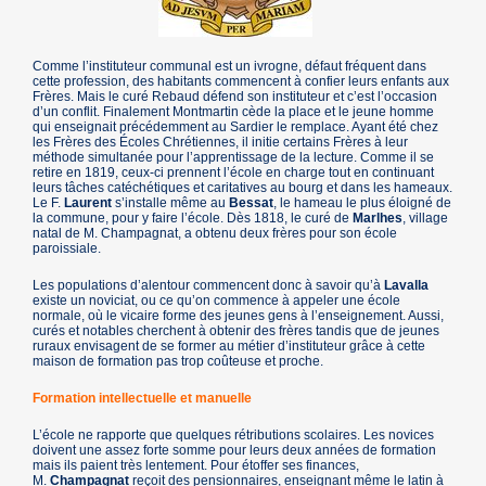
Comme l’instituteur communal est un ivrogne, défaut fréquent dans
cette profession, des habitants commencent à confier leurs enfants aux
Frères. Mais le curé Rebaud défend son instituteur et c’est l’occasion
d’un conflit. Finalement Montmartin cède la place et le jeune homme
qui enseignait précédemment au Sardier le remplace. Ayant été chez
les Frères des Écoles Chrétiennes, il initie certains Frères à leur
méthode simultanée pour l’apprentissage de la lecture. Comme il se
retire en 1819, ceux-ci prennent l’école en charge tout en continuant
leurs tâches catéchétiques et caritatives au bourg et dans les hameaux.
Le F.
Laurent
s’installe même au
Bessat
, le hameau le plus éloigné de
la commune, pour y faire l’école. Dès 1818, le curé de
Marlhes
, village
natal de M. Champagnat, a obtenu deux frères pour son école
paroissiale.
Les populations d’alentour commencent donc à savoir qu’à
Lavalla
existe un noviciat, ou ce qu’on commence à appeler une école
normale, où le vicaire forme des jeunes gens à l’enseignement. Aussi,
curés et notables cherchent à obtenir des frères tandis que de jeunes
ruraux envisagent de se former au métier d’instituteur grâce à cette
maison de formation pas trop coûteuse et proche.
Formation intellectuelle et manuelle
L’école ne rapporte que quelques rétributions scolaires. Les novices
doivent une assez forte somme pour leurs deux années de formation
mais ils paient très lentement. Pour étoffer ses finances,
M.
Champagnat
reçoit des pensionnaires, enseignant même le latin à