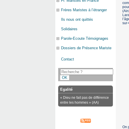
Fr. Maristes en France
comm
pour
Frères Maristes à l’étranger
(Ain
Lara
l’âg
Ils nous ont quittés
sur-
Solidaires
Parole-Ecoute Témoignages
Dossiers de Présence Mariste
Contact
Egalité
« Dieu ne fait pas de différence
entre les hommes » (AA)
On p