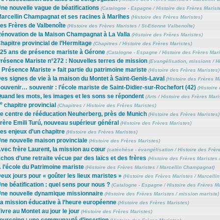
ne nouvelle vague de béatifications
(
Catalogne - Espagne
/
Histoire des Frères Marist
arcellin Champagnat et ses racines à Marlhes
(
Histoire des Frères Maristes
)
es Frères de Valbenoîte
(
Histoire des Frères Maristes
/
St-Etienne Valbenoîte
)
énovation de la Maison Champagnat à La Valla
(
Histoire des Frères Maristes
)
hapitre provincial de l’Hermitage
(
Chapitres
/
Histoire des Frères Maristes
)
25 ans de présence mariste à Gérone
(
Catalogne - Espagne
/
Histoire des Frères Mar
résence Mariste n°272 : Nouvelles terres de mission
(
Evangélisation, missions
/
H
 Présence Mariste » fait partie du patrimoine mariste
(
Histoire des Frères Maristes
)
es signes de vie à la maison du Montet à Saint-Genis-Laval
(
Histoire des Frères M
ouvenir… souvenir : l’école mariste de Saint-Didier-sur-Rochefort (42)
(
Histoire
uand les mots, les images et les sons se répondent
(
Arts
/
Histoire des Frères Mari
e
chapitre provincial
(
Chapitres
/
Histoire des Frères Maristes
)
e centre de rééducation Neuherberg, près de Munich
(
Histoire des Frères Maristes
)
rère Emili Turú, nouveau supérieur général
(
Histoire des Frères Maristes
)
es enjeux d’un chapitre
(
Histoire des Frères Maristes
)
ne nouvelle maison provinciale
(
Histoire des Frères Maristes
)
vec frère Laurent, la mission au cœur
(
catéchèse - évangélisation
/
Histoire des Frèr
chos d’une retraite vécue par des laïcs et des frères
(
Histoire des Frères Maristes
 l’école du Patrimoine mariste
(
Histoire des Frères Maristes
/
Marcellin Champagnat
)
eux jours pour « goûter les lieux maristes »
(
Histoire des Frères Maristes
/
Marcelli
ne béatification : quel sens pour nous ?
(
Catalogne - Espagne
/
Histoire des Frères M
ne nouvelle dynamique missionnaire
(
Histoire des Frères Maristes
/
mission mariste
)
a mission éducative à l’heure européenne
(
Histoire des Frères Maristes
)
ivre au Montet au jour le jour
(
Histoire des Frères Maristes
)
ourcoing : une communauté d’insertion