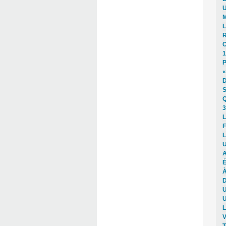
U
M
L
R
C
1
P
«
D
S
Q
3
L
F
L
U
A
É
À
D
U
U
L
V
T