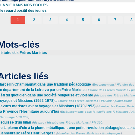
LA VIE DANS NOS ECOLES
le regard positif des jeunes
1
2
3
4
5
6
7
8
Mots-clés
istoire des Frères Maristes
Articles liés
arcellin Champagnat dans une tradition pédagogique
(
Enseignement
/
Histoire des
e département de la Loire vu par un Frère Mariste
(
Histoire des Frères Maristes
/
pu
éfi du quotidien dans une société religieuse et violente
(
Histoire des Frères Marist
oyages et Missions (1952-1978)
(
Histoire des Frères Maristes
/
PM 300
/
publications -
evues maristes avant Voyages et Missions (1879-1952)
(
Histoire des Frères Maris
a Province l’Hermitage aujourd’hui
(
Etablissements sous la tutelle des F. Maristes
/
Hi
’Hermitage
/
PM 300
)
squisse d’un bilan
(
Histoire
/
Histoire des Frères Maristes
/
PM 300
)
e la plume d’oie à la plume métallique… une petite révolution pédagogique
(
Ens
ienheureux Frère Henri Vergès !
(
Histoire des Frères Maristes
/
témoignages
)