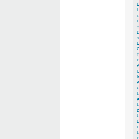
L
L
S
F
M
D
S
L
C
T
D
A
U
I
A
U
L
A
L
D
U
U
L
L
D