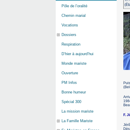
(Ét
Pôle de l’oralité
Chemin marial
Vocations
Dossiers
Respiration
D’hier à aujourd’hui
Monde mariste
Ouverture
PM Infos
Puis
(Bel
Bonne humeur
Arri
1984
Spécial 300
Beau
La mission mariste
F. 
La Famille Mariste
Jérô
Dès 