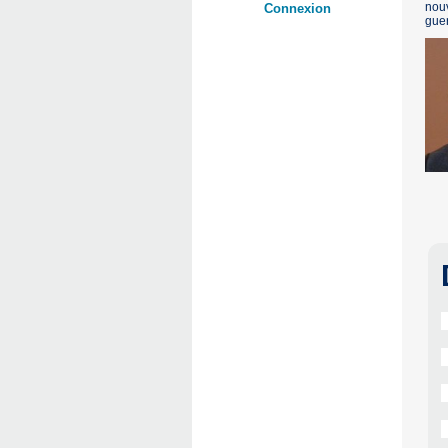
nouv
Connexion
guer