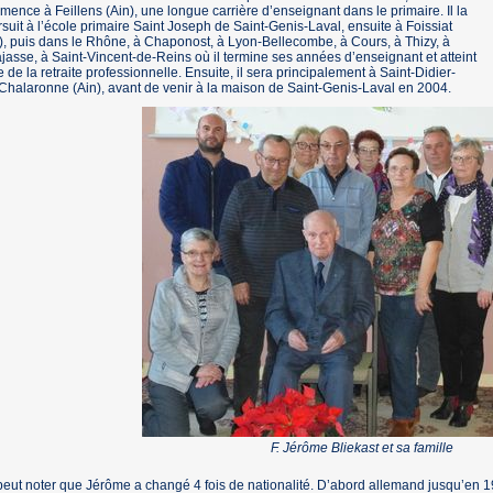
ence à Feillens (Ain), une longue carrière d’enseignant dans le primaire. Il la
suit à l’école primaire Saint Joseph de Saint-Genis-Laval, ensuite à Foissiat
), puis dans le Rhône, à Chaponost, à Lyon-Bellecombe, à Cours, à Thizy, à
jasse, à Saint-Vincent-de-Reins où il termine ses années d’enseignant et atteint
e de la retraite professionnelle. Ensuite, il sera principalement à Saint-Didier-
Chalaronne (Ain), avant de venir à la maison de Saint-Genis-Laval en 2004.
F. Jérôme Bliekast et sa famille
eut noter que Jérôme a changé 4 fois de nationalité. D’abord allemand jusqu’en 19