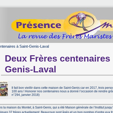
ntenaires à Saint-Genis-Laval
Deux Frères centenaires 
Genis-Laval
Il fait bon vieillir dans cette maison de Saint-Genis car en 2017, trois per
100 ans ! Honorer nos centenaires nous a donné l’occasion de rendre gr
n°294, janvier 2018)
s la maison du Montet, à Saint-Genis, qui a été Maison générale de l’Institut jus
lques 37 frères actuellement. Beaucoup sont âgés et un bon nombre d’entre eux fo