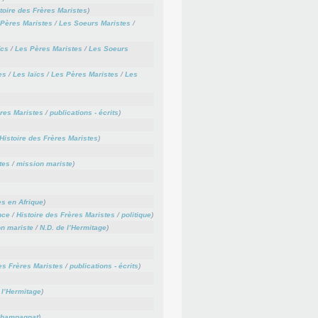
toire des Frères Maristes
)
Pères Maristes
/
Les Soeurs Maristes
/
ïcs
/
Les Pères Maristes
/
Les Soeurs
es
/
Les laïcs
/
Les Pères Maristes
/
Les
ères Maristes
/
publications - écrits
)
Histoire des Frères Maristes
)
tes
/
mission mariste
)
es en Afrique
)
nce
/
Histoire des Frères Maristes
/
politique
)
n mariste
/
N.D. de l’Hermitage
)
es Frères Maristes
/
publications - écrits
)
 l’Hermitage
)
Champagnat
)