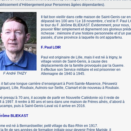
ablissement d’Hébergement pour Personnes âgées dépendantes).
Il fait bon vieillir dans cette maison de Saint-Genis car 
dépassé les 100 ans ! Le 18 novembre, c’est le F. Paul LO
le tour du F. Jérôme BLIEKAST. Évidemment, pour nous, l
pouvoir fêter simplement et dignement ces glorieux pré
richesse : mémoire d’une histoire personnelle et d’un pa
passés, d’une province à laquelle ils ont appartenu.
F. Paul LOIR
Paul est originaire de Lille, mais il est né à Irigny, le
village voisin de Saint-Genis, à cause des
déplacements de la famille provoqués par la Guerre.
Il effectue son Service militaire et est prisonnier en
F André THIZY
Allemagne de 1940 à 1945.
 il fait une longue carrière d’enseignant à Pont-Sainte-Maxence, Péruwelz
gique), Lille, Roubaix, Aulnois-sur-Seille, Clamart et de nouveau à Roubaix.
vé presqu’à 70 ans, il accepte de partir en Nouvelle Calédonie où il reste de
 à 1997. Il rentre à 80 ans et sera dans une maison de Frères aînés, d’abord à
camps, puis à Saint-Genis-Laval où il arrive en 2016.
Jérôme BLIEKAST
me est né à Bernardswiller, petit village du Bas-Rhin en 1917.
la fin de ses années de formation initiale pour devenir Frère Mariste, il