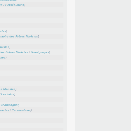
es
/
Persécutions
)
istes
)
istoire des Frères Maristes
)
aristes
)
 des Frères Maristes
/
témoignages
)
stes
)
es Maristes
)
/
Les laïcs
)
n Champagnat
)
aristes
/
Persécutions
)