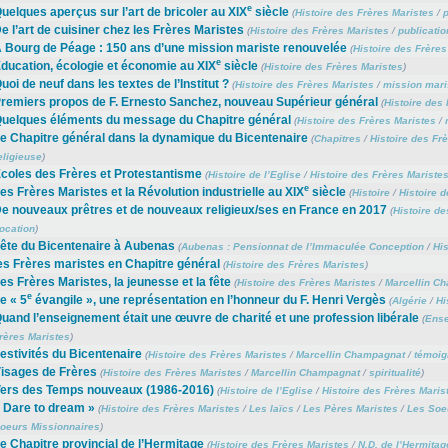
e
uelques aperçus sur l’art de bricoler au XIX
siècle
(
Histoire des Frères Maristes
/
p
e l’art de cuisiner chez les Frères Maristes
(
Histoire des Frères Maristes
/
publicatio
 Bourg de Péage : 150 ans d’une mission mariste renouvelée
(
Histoire des Frères
e
ducation, écologie et économie au XIX
siècle
(
Histoire des Frères Maristes
)
uoi de neuf dans les textes de l’Institut ?
(
Histoire des Frères Maristes
/
mission mari
remiers propos de F. Ernesto Sanchez, nouveau Supérieur général
(
Histoire des
uelques éléments du message du Chapitre général
(
Histoire des Frères Maristes
/
e Chapitre général dans la dynamique du Bicentenaire
(
Chapitres
/
Histoire des Fr
eligieuse
)
coles des Frères et Protestantisme
(
Histoire de l’Eglise
/
Histoire des Frères Mariste
e
es Frères Maristes et la Révolution industrielle au XIX
siècle
(
Histoire
/
Histoire 
e nouveaux prêtres et de nouveaux religieux/ses en France en 2017
(
Histoire de
ocation
)
ête du Bicentenaire à Aubenas
(
Aubenas : Pensionnat de l’Immaculée Conception
/
His
es Frères maristes en Chapitre général
(
Histoire des Frères Maristes
)
es Frères Maristes, la jeunesse et la fête
(
Histoire des Frères Maristes
/
Marcellin C
e
e « 5
évangile », une représentation en l’honneur du F. Henri Vergès
(
Algérie
/
Hi
uand l’enseignement était une œuvre de charité et une profession libérale
(
Ense
rères Maristes
)
estivités du Bicentenaire
(
Histoire des Frères Maristes
/
Marcellin Champagnat
/
témoig
isages de Frères
(
Histoire des Frères Maristes
/
Marcellin Champagnat
/
spiritualité
)
ers des Temps nouveaux (1986-2016)
(
Histoire de l’Eglise
/
Histoire des Frères Maris
 Dare to dream »
(
Histoire des Frères Maristes
/
Les laïcs
/
Les Pères Maristes
/
Les Soe
oeurs Missionnaires
)
e Chapitre provincial de l’Hermitage
(
Histoire des Frères Maristes
/
N.D. de l’Hermitag