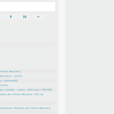
9
10
∞
 Frères Maristes
)
blications - écrits
)
es
/
spiritualité
)
 écrits
)
tes
/
medias - radios - télévision
/
PM 300
)
stoire des Frères Maristes
/
N.D. de
eignement
/
Histoire des Frères Maristes
)