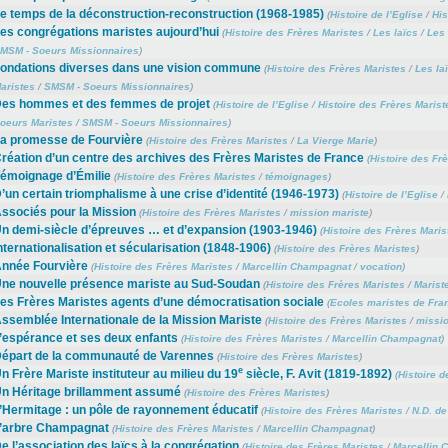
e temps de la déconstruction-reconstruction (1968-1985)
(
Histoire de l’Eglise
/
His
es congrégations maristes aujourd’hui
(
Histoire des Frères Maristes
/
Les laïcs
/
Les 
MSM - Soeurs Missionnaires
)
ondations diverses dans une vision commune
(
Histoire des Frères Maristes
/
Les la
aristes
/
SMSM - Soeurs Missionnaires
)
es hommes et des femmes de projet
(
Histoire de l’Eglise
/
Histoire des Frères Marist
oeurs Maristes
/
SMSM - Soeurs Missionnaires
)
a promesse de Fourvière
(
Histoire des Frères Maristes
/
La Vierge Marie
)
réation d’un centre des archives des Frères Maristes de France
(
Histoire des Fr
émoignage d’Émilie
(
Histoire des Frères Maristes
/
témoignages
)
’un certain triomphalisme à une crise d’identité (1946-1973)
(
Histoire de l’Eglise
/
ssociés pour la Mission
(
Histoire des Frères Maristes
/
mission mariste
)
n demi-siècle d’épreuves … et d’expansion (1903-1946)
(
Histoire des Frères Maris
nternationalisation et sécularisation (1848-1906)
(
Histoire des Frères Maristes
)
nnée Fourvière
(
Histoire des Frères Maristes
/
Marcellin Champagnat
/
vocation
)
ne nouvelle présence mariste au Sud-Soudan
(
Histoire des Frères Maristes
/
Marist
es Frères Maristes agents d’une démocratisation sociale
(
Ecoles maristes de Fra
ssemblée Internationale de la Mission Mariste
(
Histoire des Frères Maristes
/
missio
’espérance et ses deux enfants
(
Histoire des Frères Maristes
/
Marcellin Champagnat
)
épart de la communauté de Varennes
(
Histoire des Frères Maristes
)
e
n Frère Mariste instituteur au milieu du 19
siècle, F. Avit (1819-1892)
(
Histoire d
n Héritage brillamment assumé
(
Histoire des Frères Maristes
)
’Hermitage : un pôle de rayonnement éducatif
(
Histoire des Frères Maristes
/
N.D. de
’arbre Champagnat
(
Histoire des Frères Maristes
/
Marcellin Champagnat
)
e l’association des laïcs à la congrégation
(
Histoire des Frères Maristes
/
Marcellin 