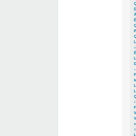
Q
D
À
É
Q
P
Q
L
r
É
L
D
v
F
l
L
L
Q
F
F
V
V
«
S
L