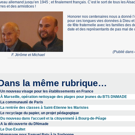
eau allemand jusqu’en 1945 ; et finalement français. C’est le sort de tous les Alsac
res et des armistices !
Honorer nos centenaires nous a donné l
pour ces longues vies données à Dieu et 
de fête fraternelle avec les familles des 
date et des représentants de pas mal de
(Publié dans
F. Jérôme et Michael
Dans la même rubrique…
Un nouveau visage pour les établissements en France
À Marseille, opération nettoyage des plages pour jeunes du BTS DNMADE
La communauté de Paris
La rentrée des classes à Saint-Etienne les Maristes
Le recyclage du papier, un projet pédagogique
Du nouveau dans l’accueil et la citoyenneté à Bourg-de-Péage
A la découverte du DNmade
Le Duo Exultet
Hommage pour Samuel Paty à la Sorbonne