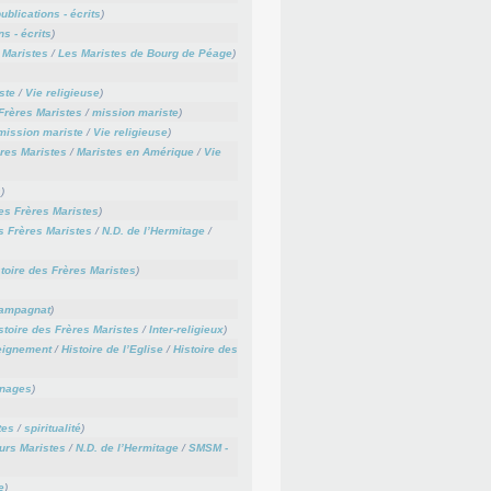
ublications - écrits
)
ns - écrits
)
 Maristes
/
Les Maristes de Bourg de Péage
)
ste
/
Vie religieuse
)
 Frères Maristes
/
mission mariste
)
mission mariste
/
Vie religieuse
)
ères Maristes
/
Maristes en Amérique
/
Vie
s
)
des Frères Maristes
)
s Frères Maristes
/
N.D. de l’Hermitage
/
toire des Frères Maristes
)
hampagnat
)
stoire des Frères Maristes
/
Inter-religieux
)
ignement
/
Histoire de l’Eglise
/
Histoire des
nages
)
tes
/
spiritualité
)
urs Maristes
/
N.D. de l’Hermitage
/
SMSM -
e
)