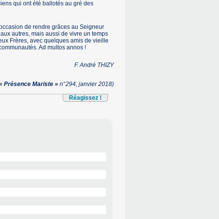
iens qui ont été ballotés au gré des
’occasion de rendre grâces au Seigneur
aux autres, mais aussi de vivre un temps
deux Frères, avec quelques amis de vieille
 communautés. Ad multos annos !
F. André THIZY
« Présence Mariste »
n°294, janvier 2018)
Réagissez !