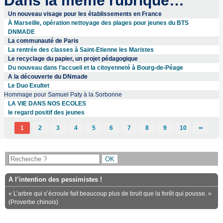
Dans la même rubrique…
Un nouveau visage pour les établissements en France
À Marseille, opération nettoyage des plages pour jeunes du BTS
DNMADE
La communauté de Paris
La rentrée des classes à Saint-Etienne les Maristes
Le recyclage du papier, un projet pédagogique
Du nouveau dans l’accueil et la citoyenneté à Bourg-de-Péage
A la découverte du DNmade
Le Duo Exultet
Hommage pour Samuel Paty à la Sorbonne
LA VIE DANS NOS ECOLES
le regard positif des jeunes
1
2
3
4
5
6
7
8
9
10
∞
A l’intention des pessimistes !
« L’arbre qui s’écroule fait beaucoup plus de bruit que la forêt qui pousse. »
(Proverbe chinois)