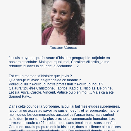
Caroline Villordin
Je suis croyante, professeure d’histoire-géographie, adjointe en
pastorale scolaire. Mais pourquoi, moi, Caroline Villordin, je me
retrouve ici dans la cour de la Sorbonne… ?
Est-ce un moment d’histoire que je vis ?
Que fais-je ici avec les grands de ce monde ?
Pourquoi lui ? Pourquoi notre profession ? Pourquoi nous ?
Ça aurait pu être Christophe, Fabrice, Kadidja, Nicolas, Delphine,
Letizia, Asya, Carole, Vincent, Patrice ou bien moi…. Mais ça a été
Samuel Paty…
Dans cette cour de la Sorbonne, là où j’ai fait mes études supérieures,
là où j’ai eu accès au savoir, je suis en deuil ; et je représente, malgré
moi, toutes les communautés auxquelles j’appartiens, mais surtout
celle dont je me sens la plus proche, la communauté humaine. Les
larmes ont coulé ce 21 octobre, non sans émotions et sans pensées.
Comment aurais-pu pu retenir la tristesse, dans ce silence pieux et ces