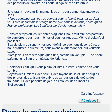
des passeurs de savoirs, de liberté, d’égalité et de fraternité.
Je citerai à nouveau Emmanuel Macron, pour donner davantage de
sens :
« Nous continuerons, oui, ce combat pour la liberté et la raison dont
vous êtes désormais le visage parce que nous le devons, parce qu’en
France, professeur, Les Lumières ne s’éteignent jamais ».
Dans ce temps où les Ténèbres s’agitent, il nous faut être des porteurs
de Lumières, pour nous-mêmes et pour les Autres… Même si cela n’est
pas facile.
Il existe plein de synonymes pour définir ce que nous devons être, et
nous Maristes, éducateurs, nous avons à leur redonner leur véritable
saveur.
Alors je vais en réitérer quelques-uns, comme un vœu pieu, une prière
païenne, une litanie, un gâteau de fortune…
Choisissez celui qu’il vous plaira, et faites-le vivre, comme bon vous
semble.
Soyons des lumières, des soleils, des rayons de soleil, des bougies,
des phares, des artisans de paix, des exhausteurs de goûts, des
troubadours, des porteurs de joie, des étoiles, des étincelles…
Bref soyons !
Caroline
Villordin
Réagissez !