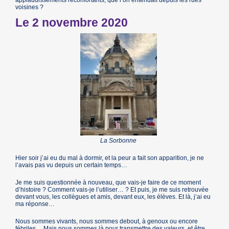
applaudissements réconfortants, que l’on entendait depuis les rues
voisines ?
Le 2 novembre 2020
La Sorbonne
Hier soir j’ai eu du mal à dormir, et la peur a fait son apparition, je ne
l’avais pas vu depuis un certain temps…
Je me suis questionnée à nouveau, que vais-je faire de ce moment
d’histoire ? Comment vais-je l’utiliser… ? Et puis, je me suis retrouvée
devant vous, les collègues et amis, devant eux, les élèves. Et là, j’ai eu
ma réponse…
Nous sommes vivants, nous sommes debout, à genoux ou encore
fébriles… Mais nous sommes là pour transmettre des valeurs, et être