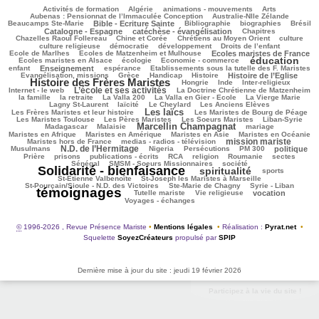
135/3334
121/3334
107/3334
356/3334
88/3334
Activités de formation
Algérie
animations - mouvements
Arts
46/3334
78/3334
Aubenas : Pensionnat de l’Immaculée Conception
Australie-Nlle Zélande
886/3334
101/3334
613/3334
122/3334
880/3334
Beaucamps Ste-Marie
Bible - Ecriture Sainte
Bibliographie
biographies
Brésil
742/3334
157/3334
169/3334
Catalogne - Espagne
catéchèse - évangélisation
Chapitres
160/3334
256/3334
535/3334
43/3334
Chazelles Raoul Follereau
Chine et Corée
Chrétiens au Moyen Orient
culture
122/3334
66/3334
128/3334
8/3334
culture religieuse
démocratie
développement
Droits de l’enfant
136/3334
990/3334
265/3334
Ecole de Marlhes
Ecoles de Matzenheim et Mulhouse
Ecoles maristes de France
éducation
613/3334
225/3334
1905/3334
177/3334
Ecoles maristes en Alsace
écologie
Economie - commerce
905/3334
303/3334
57/3334
324/3334
enfant
Enseignement
espérance
Etablissements sous la tutelle des F. Maristes
630/3334
128/3334
327/3334
859/3334
2264/3334
Evangélisation, missions
Grèce
Handicap
Histoire
Histoire de l’Eglise
Histoire des Frères Maristes
168/3334
28/3334
212/3334
193/3334
Hongrie
Inde
Inter-religieux
L’école et ses activités
1184/3334
54/3334
408/3334
Internet - le web
La Doctrine Chrétienne de Matzenheim
112/3334
69/3334
69/3334
679/3334
468/3334
la famille
la retraite
La Valla 200
La Valla en Gier - Ecole
La Vierge Marie
348/3334
279/3334
82/3334
277/3334
Lagny St-Laurent
laïcité
Le Cheylard
Les Anciens Elèves
Les laïcs
1588/3334
552/3334
229/3334
Les Frères Maristes et leur histoire
Les Maristes de Bourg de Péage
536/3334
433/3334
136/3334
193/3334
Les Maristes Toulouse
Les Pères Maristes
Les Soeurs Maristes
Liban-Syrie
Marcellin Champagnat
57/3334
1674/3334
55/3334
385/3334
Madagascar
Malaisie
mariage
398/3334
410/3334
104/3334
437/3334
Maristes en Afrique
Maristes en Amérique
Maristes en Asie
Maristes en Océanie
mission mariste
357/3334
1376/3334
108/3334
Maristes hors de France
medias - radios - télévision
N.D. de l’Hermitage
1167/3334
34/3334
240/3334
186/3334
983/3334
227/3334
Musulmans
Nigeria
Persécutions
PM 300
politique
123/3334
356/3334
228/3334
344/3334
69/3334
34/3334
49/3334
Prière
prisons
publications - écrits
RCA
religion
Roumanie
sectes
325/3334
319/3334
3085/3334
Sénégal
SMSM - Soeurs Missionnaires
société
Solidarité - bienfaisance
spiritualité
1867/3334
337/3334
231/3334
sports
74/3334
127/3334
St-Etienne Valbenoîte
St-Joseph les Maristes à Marseille
57/3334
21/3334
3334/3334
St-Pourçain/Sioule - N.D. des Victoires
Ste-Marie de Chagny
Syrie - Liban
témoignages
240/3334
143/3334
720/3334
659/3334
Tutelle mariste
Vie religieuse
vocation
Voyages - échanges
©
1996-2026 , Revue Présence Mariste
•
Mentions légales
•
Réalisation :
Pyrat.net
•
Squelette
SoyezCréateurs
propulsé par
SPIP
Dernière mise à jour du site : jeudi 19 février 2026
Participez à la vie du site !