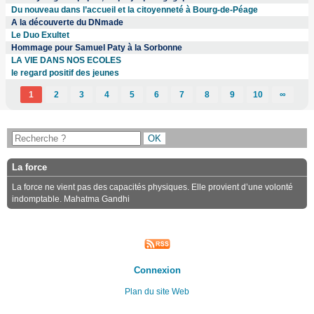
Du nouveau dans l’accueil et la citoyenneté à Bourg-de-Péage
A la découverte du DNmade
Le Duo Exultet
Hommage pour Samuel Paty à la Sorbonne
LA VIE DANS NOS ECOLES
le regard positif des jeunes
1
2
3
4
5
6
7
8
9
10
∞
La force
La force ne vient pas des capacités physiques. Elle provient d’une volonté
indomptable. Mahatma Gandhi
Connexion
Plan du site Web