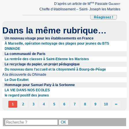
me
D’après un article de M
Pascale
Gaubert
Cheffe d’établissement – Saint- Joseph les Maristes
Réagissez !
Dans la même rubrique…
Un nouveau visage pour les établissements en France
À Marseille, opération nettoyage des plages pour jeunes du BTS
DNMADE
La communauté de Paris
La rentrée des classes à Saint-Etienne les Maristes
Le recyclage du papier, un projet pédagogique
Du nouveau dans l’accueil et la citoyenneté à Bourg-de-Péage
A la découverte du DNmade
Le Duo Exultet
Hommage pour Samuel Paty à la Sorbonne
LA VIE DANS NOS ECOLES
le regard positif des jeunes
1
2
3
4
5
6
7
8
9
10
∞