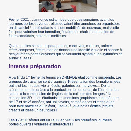
Février 2021 : L’annonce est tombée quelques semaines avant les
journées portes ouvertes : elles devaient être annulées ou organisées
en distanciel ! Les étudiants se sont mobilisés de nouveau, mais cette
fois pour valoriser leur formation, éclairer les choix d’orientation de
futurs candidats, attirer les meilleurs …
Quatre petites semaines pour penser, concevoir, collecter, animer,
créer, composer, écrire, monter, donner une identité visuelle et sonore à
des journées portes ouvertes qui se voulaient dynamiques, rythmées et
audacieuses !
Intense préparation
er
A partir du 1
février, le temps en DNMADE était comme suspendu. Les
groupes de travail se sont organisés. Présentation des formations, des
outils et techniques, vie à l’école, galeries ou interviews… De la
création d’une interface à la production de contenus, de l’écriture des
stories à la composition de jingles, de la collecte des images à la
conception 3D…Les étudiants des mentions graphisme et numérique,
re
e
de 1
et de 2
années, ont uni savoirs, compétences et techniques
pour faire naitre ce qui n’était, jusque-là, que notes écrites, projets
créatifs et idées un peu folles !
Les 12 et 13 février ont eu lieu « en vrai » les premières journées
portes ouvertes virtuelles et interactives !