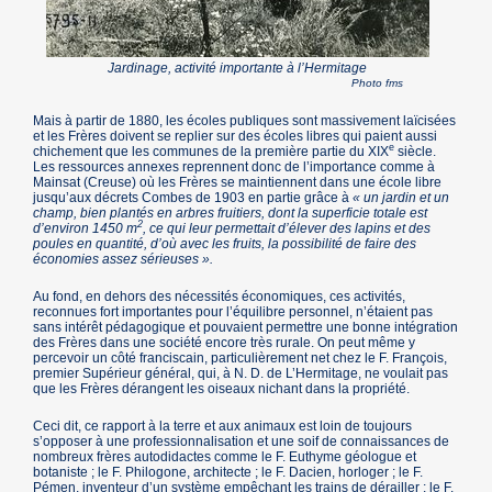
Jardinage, activité importante à l’Hermitage
Photo fms
Mais à partir de 1880, les écoles publiques sont massivement laïcisées
et les Frères doivent se replier sur des écoles libres qui paient aussi
e
chichement que les communes de la première partie du XIX
siècle.
Les ressources annexes reprennent donc de l’importance comme à
Mainsat (Creuse) où les Frères se maintiennent dans une école libre
jusqu’aux décrets Combes de 1903 en partie grâce à
« un jardin et un
champ, bien plantés en arbres fruitiers, dont la superficie totale est
2
d’environ 1450 m
, ce qui leur permettait d’élever des lapins et des
poules en quantité, d’où avec les fruits, la possibilité de faire des
économies assez sérieuses ».
Au fond, en dehors des nécessités économiques, ces activités,
reconnues fort importantes pour l’équilibre personnel, n’étaient pas
sans intérêt pédagogique et pouvaient permettre une bonne intégration
des Frères dans une société encore très rurale. On peut même y
percevoir un côté franciscain, particulièrement net chez le F. François,
premier Supérieur général, qui, à N. D. de L’Hermitage, ne voulait pas
que les Frères dérangent les oiseaux nichant dans la propriété.
Ceci dit, ce rapport à la terre et aux animaux est loin de toujours
s’opposer à une professionnalisation et une soif de connaissances de
nombreux frères autodidactes comme le F. Euthyme géologue et
botaniste ; le F. Philogone, architecte ; le F. Dacien, horloger ; le F.
Pémen, inventeur d’un système empêchant les trains de dérailler ; le F.