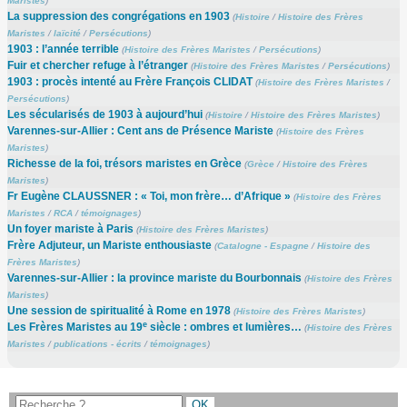
Maristes
)
La suppression des congrégations en 1903
(
Histoire
/
Histoire des Frères
Maristes
/
laïcité
/
Persécutions
)
1903 : l’année terrible
(
Histoire des Frères Maristes
/
Persécutions
)
Fuir et chercher refuge à l’étranger
(
Histoire des Frères Maristes
/
Persécutions
)
1903 : procès intenté au Frère François CLIDAT
(
Histoire des Frères Maristes
/
Persécutions
)
Les sécularisés de 1903 à aujourd’hui
(
Histoire
/
Histoire des Frères Maristes
)
Varennes-sur-Allier : Cent ans de Présence Mariste
(
Histoire des Frères
Maristes
)
Richesse de la foi, trésors maristes en Grèce
(
Grèce
/
Histoire des Frères
Maristes
)
Fr Eugène CLAUSSNER : « Toi, mon frère… d’Afrique »
(
Histoire des Frères
Maristes
/
RCA
/
témoignages
)
Un foyer mariste à Paris
(
Histoire des Frères Maristes
)
Frère Adjuteur, un Mariste enthousiaste
(
Catalogne - Espagne
/
Histoire des
Frères Maristes
)
Varennes-sur-Allier : la province mariste du Bourbonnais
(
Histoire des Frères
Maristes
)
Une session de spiritualité à Rome en 1978
(
Histoire des Frères Maristes
)
e
Les Frères Maristes au 19
siècle : ombres et lumières…
(
Histoire des Frères
Maristes
/
publications - écrits
/
témoignages
)