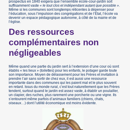
prospectus en 1840 exigera que l’ensemble école-cour-jardin soit
suffisamment vaste
« le tout clos et indépendant autant que possible »
.
Même si les communes sont longtemps réticentes à dépenser pour
l’éducation, sous l’impulsion des congrégations et de l’État, l’école va
devenir un espace pédagogique autonome, à côté de la mairie et de
l’église.
Des ressources
complémentaires non
négligeables
Même quand une partie du jardin sert à l’extension d’une cour où sont
établis « les lieux » (toilettes) pour les enfants, le potager garde toute
son importance. Moyen de délassement pour les Frères et invitation à
prendre l’air sans sortir de chez eux, il est aussi une ressource
importante dans des communes qui les paient mal et le plus souvent
en retard. Issus du monde rural, c’est tout naturellement que les Frères
tendent, surtout quand le jardin est assez vaste, à établir un poulailler,
un clapier, des ruches, plus rarement une porcherie ou une vigne. Ils
s’entourent même parfois d’animaux familiers (chiens, chats,
oiseaux…) dont l’utilité économique est moins évidente.