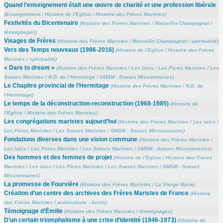
Quand l’enseignement était une œuvre de charité et une profession libérale
(
Enseignement
/
Histoire de l’Eglise
/
Histoire des Frères Maristes
)
Festivités du Bicentenaire
(
Histoire des Frères Maristes
/
Marcellin Champagnat
/
témoignages
)
Visages de Frères
(
Histoire des Frères Maristes
/
Marcellin Champagnat
/
spiritualité
)
Vers des Temps nouveaux (1986-2016)
(
Histoire de l’Eglise
/
Histoire des Frères
Maristes
/
spiritualité
)
« Dare to dream »
(
Histoire des Frères Maristes
/
Les laïcs
/
Les Pères Maristes
/
Les
Soeurs Maristes
/
N.D. de l’Hermitage
/
SMSM - Soeurs Missionnaires
)
Le Chapitre provincial de l’Hermitage
(
Histoire des Frères Maristes
/
N.D. de
l’Hermitage
)
Le temps de la déconstruction-reconstruction (1968-1985)
(
Histoire de
l’Eglise
/
Histoire des Frères Maristes
)
Les congrégations maristes aujourd’hui
(
Histoire des Frères Maristes
/
Les laïcs
/
Les Pères Maristes
/
Les Soeurs Maristes
/
SMSM - Soeurs Missionnaires
)
Fondations diverses dans une vision commune
(
Histoire des Frères Maristes
/
Les laïcs
/
Les Pères Maristes
/
Les Soeurs Maristes
/
SMSM - Soeurs Missionnaires
)
Des hommes et des femmes de projet
(
Histoire de l’Eglise
/
Histoire des Frères
Maristes
/
Les laïcs
/
Les Pères Maristes
/
Les Soeurs Maristes
/
SMSM - Soeurs
Missionnaires
)
La promesse de Fourvière
(
Histoire des Frères Maristes
/
La Vierge Marie
)
Création d’un centre des archives des Frères Maristes de France
(
Histoire
des Frères Maristes
/
publications - écrits
)
Témoignage d’Émilie
(
Histoire des Frères Maristes
/
témoignages
)
D’un certain triomphalisme à une crise d’identité (1946-1973)
(
Histoire de