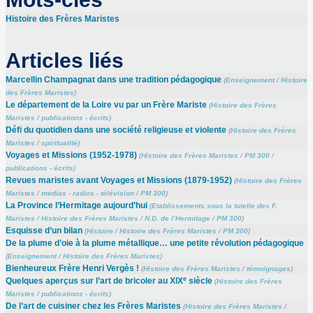
Histoire des Frères Maristes
Articles liés
Marcellin Champagnat dans une tradition pédagogique
(
Enseignement
/
Histoire
des Frères Maristes
)
Le département de la Loire vu par un Frère Mariste
(
Histoire des Frères
Maristes
/
publications - écrits
)
Défi du quotidien dans une société religieuse et violente
(
Histoire des Frères
Maristes
/
spiritualité
)
Voyages et Missions (1952-1978)
(
Histoire des Frères Maristes
/
PM 300
/
publications - écrits
)
Revues maristes avant Voyages et Missions (1879-1952)
(
Histoire des Frères
Maristes
/
medias - radios - télévision
/
PM 300
)
La Province l’Hermitage aujourd’hui
(
Etablissements sous la tutelle des F.
Maristes
/
Histoire des Frères Maristes
/
N.D. de l’Hermitage
/
PM 300
)
Esquisse d’un bilan
(
Histoire
/
Histoire des Frères Maristes
/
PM 300
)
De la plume d’oie à la plume métallique… une petite révolution pédagogique
(
Enseignement
/
Histoire des Frères Maristes
)
Bienheureux Frère Henri Vergès !
(
Histoire des Frères Maristes
/
témoignages
)
e
Quelques aperçus sur l’art de bricoler au XIX
siècle
(
Histoire des Frères
Maristes
/
publications - écrits
)
De l’art de cuisiner chez les Frères Maristes
(
Histoire des Frères Maristes
/