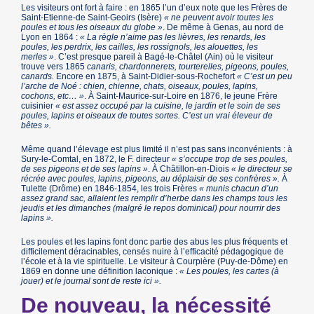
Les visiteurs ont fort à faire : en 1865 l’un d’eux note que les Frères de
Saint-Etienne-de Saint-Geoirs (Isère)
« ne peuvent avoir toutes les
poules et tous les oiseaux du globe »
. De même à Genas, au nord de
Lyon en 1864 :
« La règle n’aime pas les lièvres, les renards, les
poules, les perdrix, les cailles, les rossignols, les alouettes, les
merles »
. C’est presque pareil à Bagé-le-Châtel (Ain) où le visiteur
trouve vers 1865
canaris, chardonnerets, tourterelles, pigeons, poules,
canards.
Encore en 1875, à Saint-Didier-sous-Rochefort
« C’est un peu
l’arche de Noé : chien, chienne, chats, oiseaux, poules, lapins,
cochons, etc… »
. À Saint-Maurice-sur-Loire en 1876, le jeune Frère
cuisinier
« est assez occupé par la cuisine, le jardin et le soin de ses
poules, lapins et oiseaux de toutes sortes. C’est un vrai éleveur de
bêtes ».
Même quand l’élevage est plus limité il n’est pas sans inconvénients : à
Sury-le-Comtal, en 1872, le F. directeur
« s’occupe trop de ses poules,
de ses pigeons et de ses lapins »
. À Châtillon-en-Diois
« le directeur se
récrée avec poules, lapins, pigeons, au déplaisir de ses confrères ».
À
Tulette (Drôme) en 1846-1854, les trois Frères
« munis chacun d’un
assez grand sac, allaient les remplir d’herbe dans les champs tous les
jeudis et les dimanches (malgré le repos dominical) pour nourrir des
lapins ».
Les poules et les lapins font donc partie des abus les plus fréquents et
difficilement déracinables, censés nuire à l’efficacité pédagogique de
l’école et à la vie spirituelle. Le visiteur à Courpière (Puy-de-Dôme) en
1869 en donne une définition laconique :
« Les poules, les cartes (à
jouer) et le journal sont de reste ici ».
De nouveau, la nécessité