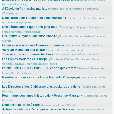
Maristes
/
Les laïcs
)
À l’école du Patrimoine mariste
(
Histoire des Frères Maristes
/
Marcellin
Champagnat
)
Deux jours pour « goûter les lieux maristes »
(
Histoire des Frères Maristes
/
Marcellin Champagnat
)
Une béatification : quel sens pour nous ?
(
Catalogne - Espagne
/
Histoire des
Frères Maristes
/
Persécutions
)
Une nouvelle dynamique missionnaire
(
Histoire des Frères Maristes
/
mission
mariste
)
La mission éducative à l’heure européenne
(
Histoire des Frères Maristes
)
Vivre au Montet au jour le jour
(
Histoire des Frères Maristes
)
Tourcoing : une communauté d’insertion
(
Histoire des Frères Maristes
)
Les Frères Maristes et l’Europe.
(
Histoire de l’Eglise
/
Histoire des Frères
Maristes
/
Hongrie
/
Maristes hors de France
)
Laïcité : 1901 - 1903 - 1905 … Qu’est-ce que c’est ?
(
Histoire
/
Histoire des
Frères Maristes
/
laïcité
)
Issenheim : nouveau vitrail pour Marcellin Champagnat
(
Histoire des Frères
Maristes
)
Les Directeurs des établissements scolaires en visite
(
Histoire des Frères
Maristes
)
Pour mieux connaître l’histoire de « Présence Mariste »
(
Histoire des Frères
Maristes
)
Rencontre de Taizé à Paris
(
Histoire des Frères Maristes
)
Autres fondations à l’étranger à partir de Beaucamps
(
Histoire des Frères