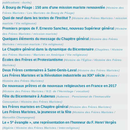
publications - écrits
)
À Bourg de Péage : 150 ans d’une mission mariste renouvelée
(
Histoire des
Frères Maristes
/
Les Maristes de Bourg de Péage
)
Quoi de neuf dans les textes de l’Institut ?
(
Histoire des Frères Maristes
/
mission
mariste
/
Vie religieuse
)
Premiers propos de F. Ernesto Sanchez, nouveau Supérieur général
(
Histoire
des Frères Maristes
/
mission mariste
)
Quelques éléments du message du Chapitre général
(
Histoire des Frères
Maristes
/
mission mariste
/
Vie religieuse
)
Le Chapitre général dans la dynamique du Bicentenaire
(
Chapitres
/
Histoire
des Frères Maristes
/
Maristes en Amérique
/
Vie religieuse
)
Écoles des Frères et Protestantisme
(
Histoire de l’Eglise
/
Histoire des Frères
Maristes
)
Deux Frères centenaires à Saint-Genis-Laval
(
Histoire des Frères Maristes
)
e
Les Frères Maristes et la Révolution industrielle au XIX
siècle
(
Histoire
/
Histoire des Frères Maristes
)
De nouveaux prêtres et de nouveaux religieux/ses en France en 2017
(
Histoire des Frères Maristes
/
N.D. de l’Hermitage
/
vocation
)
Fête du Bicentenaire à Aubenas
(
Aubenas : Pensionnat de l’Immaculée
Conception
/
Histoire des Frères Maristes
)
les Frères maristes en Chapitre général
(
Histoire des Frères Maristes
)
Les Frères Maristes, la jeunesse et la fête
(
Histoire des Frères Maristes
/
Marcellin Champagnat
)
e
Le « 5
évangile », une représentation en l’honneur du F. Henri Vergès
(
Algérie
/
Histoire des Frères Maristes
/
Inter-religieux
)