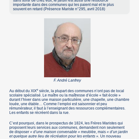
sans sortir de chez eux, le jardin est aussi une ressource
importante dans des communes qui les paient mal et le plus
souvent en retard (Présence Mariste n°295, avril 2018)
F. André Lanfrey
e
Au début du XIX
siècle, la plupart des communes n’ont pas de local
scolaire spécialisé. Le maître ou la maîtresse d’école « fait école »
durant l’hiver dans une maison particulière, une chapelle, une chambre
louée, une étable… Comme l’emploi est saisonnier et peu
rémunérateur, il faut à l’enseignant des ressources complémentaires.
Les enfants se récréent dans la rue.
C’est pourquoi, dans le prospectus de 1824, les Frères Maristes qui
proposent leurs services aux communes, demandent non seulement
de disposer
« d’une maison convenable »
meublée, mais
« d’un jardin
et quelque autre lieu de récréation pour les enfants ».
Un nouveau