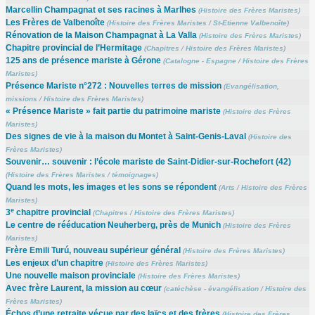
Marcellin Champagnat et ses racines à Marlhes
(
Histoire des Frères Maristes
)
Les Frères de Valbenoîte
(
Histoire des Frères Maristes
/
St-Etienne Valbenoîte
)
Rénovation de la Maison Champagnat à La Valla
(
Histoire des Frères Maristes
)
Chapitre provincial de l’Hermitage
(
Chapitres
/
Histoire des Frères Maristes
)
125 ans de présence mariste à Gérone
(
Catalogne - Espagne
/
Histoire des Frères
Maristes
)
Présence Mariste n°272 : Nouvelles terres de mission
(
Evangélisation,
missions
/
Histoire des Frères Maristes
)
« Présence Mariste » fait partie du patrimoine mariste
(
Histoire des Frères
Maristes
)
Des signes de vie à la maison du Montet à Saint-Genis-Laval
(
Histoire des
Frères Maristes
)
Souvenir… souvenir : l’école mariste de Saint-Didier-sur-Rochefort (42)
(
Histoire des Frères Maristes
/
témoignages
)
Quand les mots, les images et les sons se répondent
(
Arts
/
Histoire des Frères
Maristes
)
e
3
chapitre provincial
(
Chapitres
/
Histoire des Frères Maristes
)
Le centre de rééducation Neuherberg, près de Munich
(
Histoire des Frères
Maristes
)
Frère Emili Turú, nouveau supérieur général
(
Histoire des Frères Maristes
)
Les enjeux d’un chapitre
(
Histoire des Frères Maristes
)
Une nouvelle maison provinciale
(
Histoire des Frères Maristes
)
Avec frère Laurent, la mission au cœur
(
catéchèse - évangélisation
/
Histoire des
Frères Maristes
)
Échos d’une retraite vécue par des laïcs et des frères
(
Histoire des Frères