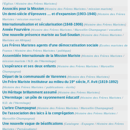
l’Eglise
/
Histoire des Frères Maristes
)
Associés pour la Mission
(
Histoire des Frères Maristes
/
mission mariste
)
Un demi-siècle d’épreuves … et d’expansion (1903-1946)
(
Histoire des Frères
Maristes
/
mission mariste
)
Internationalisation et sécularisation (1848-1906)
(
Histoire des Frères Maristes
)
Année Fourvière
(
Histoire des Frères Maristes
/
Marcellin Champagnat
/
vocation
)
Une nouvelle présence mariste au Sud-Soudan
(
Histoire des Frères Maristes
/
Maristes en Afrique
)
Les Frères Maristes agents d’une démocratisation sociale
(
Ecoles maristes de
France
/
Histoire des Frères Maristes
/
politique
)
Assemblée Internationale de la Mission Mariste
(
Histoire des Frères Maristes
/
mission mariste
/
N.D. de l’Hermitage
)
L’espérance et ses deux enfants
(
Histoire des Frères Maristes
/
Marcellin
Champagnat
)
Départ de la communauté de Varennes
(
Histoire des Frères Maristes
)
e
Un Frère Mariste instituteur au milieu du 19
siècle, F. Avit (1819-1892)
(
Histoire des Frères Maristes
/
publications - écrits
)
Un Héritage brillamment assumé
(
Histoire des Frères Maristes
)
L’Hermitage : un pôle de rayonnement éducatif
(
Histoire des Frères Maristes
/
N.D. de l’Hermitage
)
L’arbre Champagnat
(
Histoire des Frères Maristes
/
Marcellin Champagnat
)
De l’association des laïcs à la congrégation
(
Histoire des Frères Maristes
/
Marcellin Champagnat
)
Une nouvelle vague de béatifications
(
Catalogne - Espagne
/
Histoire des Frères
Maristes
/
Persécutions
)