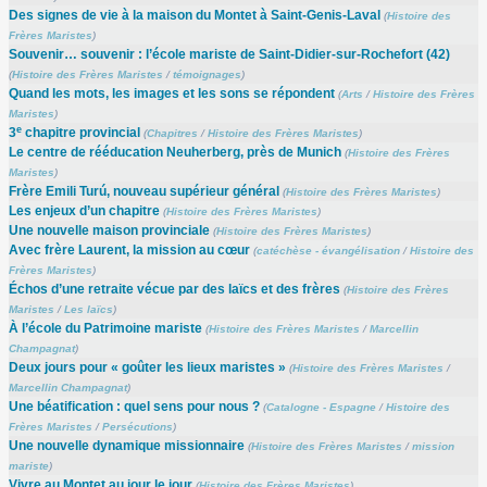
Des signes de vie à la maison du Montet à Saint-Genis-Laval
(
Histoire des
Frères Maristes
)
Souvenir… souvenir : l’école mariste de Saint-Didier-sur-Rochefort (42)
(
Histoire des Frères Maristes
/
témoignages
)
Quand les mots, les images et les sons se répondent
(
Arts
/
Histoire des Frères
Maristes
)
e
3
chapitre provincial
(
Chapitres
/
Histoire des Frères Maristes
)
Le centre de rééducation Neuherberg, près de Munich
(
Histoire des Frères
Maristes
)
Frère Emili Turú, nouveau supérieur général
(
Histoire des Frères Maristes
)
Les enjeux d’un chapitre
(
Histoire des Frères Maristes
)
Une nouvelle maison provinciale
(
Histoire des Frères Maristes
)
Avec frère Laurent, la mission au cœur
(
catéchèse - évangélisation
/
Histoire des
Frères Maristes
)
Échos d’une retraite vécue par des laïcs et des frères
(
Histoire des Frères
Maristes
/
Les laïcs
)
À l’école du Patrimoine mariste
(
Histoire des Frères Maristes
/
Marcellin
Champagnat
)
Deux jours pour « goûter les lieux maristes »
(
Histoire des Frères Maristes
/
Marcellin Champagnat
)
Une béatification : quel sens pour nous ?
(
Catalogne - Espagne
/
Histoire des
Frères Maristes
/
Persécutions
)
Une nouvelle dynamique missionnaire
(
Histoire des Frères Maristes
/
mission
mariste
)
Vivre au Montet au jour le jour
(
Histoire des Frères Maristes
)