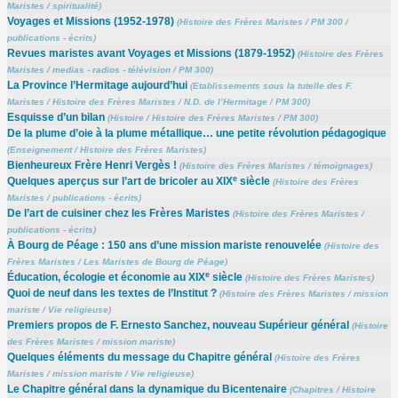
Maristes
/
spiritualité
)
Voyages et Missions (1952-1978)
(
Histoire des Frères Maristes
/
PM 300
/
publications - écrits
)
Revues maristes avant Voyages et Missions (1879-1952)
(
Histoire des Frères
Maristes
/
medias - radios - télévision
/
PM 300
)
La Province l’Hermitage aujourd’hui
(
Etablissements sous la tutelle des F.
Maristes
/
Histoire des Frères Maristes
/
N.D. de l’Hermitage
/
PM 300
)
Esquisse d’un bilan
(
Histoire
/
Histoire des Frères Maristes
/
PM 300
)
De la plume d’oie à la plume métallique… une petite révolution pédagogique
(
Enseignement
/
Histoire des Frères Maristes
)
Bienheureux Frère Henri Vergès !
(
Histoire des Frères Maristes
/
témoignages
)
e
Quelques aperçus sur l’art de bricoler au XIX
siècle
(
Histoire des Frères
Maristes
/
publications - écrits
)
De l’art de cuisiner chez les Frères Maristes
(
Histoire des Frères Maristes
/
publications - écrits
)
À Bourg de Péage : 150 ans d’une mission mariste renouvelée
(
Histoire des
Frères Maristes
/
Les Maristes de Bourg de Péage
)
e
Éducation, écologie et économie au XIX
siècle
(
Histoire des Frères Maristes
)
Quoi de neuf dans les textes de l’Institut ?
(
Histoire des Frères Maristes
/
mission
mariste
/
Vie religieuse
)
Premiers propos de F. Ernesto Sanchez, nouveau Supérieur général
(
Histoire
des Frères Maristes
/
mission mariste
)
Quelques éléments du message du Chapitre général
(
Histoire des Frères
Maristes
/
mission mariste
/
Vie religieuse
)
Le Chapitre général dans la dynamique du Bicentenaire
(
Chapitres
/
Histoire