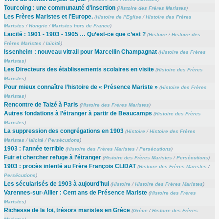
Tourcoing : une communauté d’insertion
(
Histoire des Frères Maristes
)
Les Frères Maristes et l’Europe.
(
Histoire de l’Eglise
/
Histoire des Frères
Maristes
/
Hongrie
/
Maristes hors de France
)
Laïcité : 1901 - 1903 - 1905 … Qu’est-ce que c’est ?
(
Histoire
/
Histoire des
Frères Maristes
/
laïcité
)
Issenheim : nouveau vitrail pour Marcellin Champagnat
(
Histoire des Frères
Maristes
)
Les Directeurs des établissements scolaires en visite
(
Histoire des Frères
Maristes
)
Pour mieux connaître l’histoire de « Présence Mariste »
(
Histoire des Frères
Maristes
)
Rencontre de Taizé à Paris
(
Histoire des Frères Maristes
)
Autres fondations à l’étranger à partir de Beaucamps
(
Histoire des Frères
Maristes
)
La suppression des congrégations en 1903
(
Histoire
/
Histoire des Frères
Maristes
/
laïcité
/
Persécutions
)
1903 : l’année terrible
(
Histoire des Frères Maristes
/
Persécutions
)
Fuir et chercher refuge à l’étranger
(
Histoire des Frères Maristes
/
Persécutions
)
1903 : procès intenté au Frère François CLIDAT
(
Histoire des Frères Maristes
/
Persécutions
)
Les sécularisés de 1903 à aujourd’hui
(
Histoire
/
Histoire des Frères Maristes
)
Varennes-sur-Allier : Cent ans de Présence Mariste
(
Histoire des Frères
Maristes
)
Richesse de la foi, trésors maristes en Grèce
(
Grèce
/
Histoire des Frères