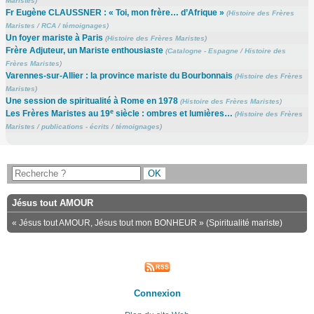
Maristes
)
Fr Eugène CLAUSSNER : « Toi, mon frère… d’Afrique »
(
Histoire des Frères
Maristes
/
RCA
/
témoignages
)
Un foyer mariste à Paris
(
Histoire des Frères Maristes
)
Frère Adjuteur, un Mariste enthousiaste
(
Catalogne - Espagne
/
Histoire des
Frères Maristes
)
Varennes-sur-Allier : la province mariste du Bourbonnais
(
Histoire des Frères
Maristes
)
Une session de spiritualité à Rome en 1978
(
Histoire des Frères Maristes
)
e
Les Frères Maristes au 19
siècle : ombres et lumières…
(
Histoire des Frères
Maristes
/
publications - écrits
/
témoignages
)
Jésus tout AMOUR
« Jésus tout AMOUR, Jésus tout mon BONHEUR » (Spiritualité mariste)
Connexion