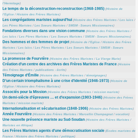
l’Hermitage
)
Le temps de la déconstruction-reconstruction (1968-1985)
(
Histoire de
l’Eglise
/
Histoire des Frères Maristes
)
Les congrégations maristes aujourd’hui
(
Histoire des Frères Maristes
/
Les laïcs
/
Les Pères Maristes
/
Les Soeurs Maristes
/
SMSM - Soeurs Missionnaires
)
Fondations diverses dans une vision commune
(
Histoire des Frères Maristes
/
Les laïcs
/
Les Pères Maristes
/
Les Soeurs Maristes
/
SMSM - Soeurs Missionnaires
)
Des hommes et des femmes de projet
(
Histoire de l’Eglise
/
Histoire des Frères
Maristes
/
Les laïcs
/
Les Pères Maristes
/
Les Soeurs Maristes
/
SMSM - Soeurs
Missionnaires
)
La promesse de Fourvière
(
Histoire des Frères Maristes
/
La Vierge Marie
)
Création d’un centre des archives des Frères Maristes de France
(
Histoire
des Frères Maristes
/
publications - écrits
)
Témoignage d’Émilie
(
Histoire des Frères Maristes
/
témoignages
)
D’un certain triomphalisme à une crise d’identité (1946-1973)
(
Histoire de
l’Eglise
/
Histoire des Frères Maristes
)
Associés pour la Mission
(
Histoire des Frères Maristes
/
mission mariste
)
Un demi-siècle d’épreuves … et d’expansion (1903-1946)
(
Histoire des Frères
Maristes
/
mission mariste
)
Internationalisation et sécularisation (1848-1906)
(
Histoire des Frères Maristes
)
Année Fourvière
(
Histoire des Frères Maristes
/
Marcellin Champagnat
/
vocation
)
Une nouvelle présence mariste au Sud-Soudan
(
Histoire des Frères Maristes
/
Maristes en Afrique
)
Les Frères Maristes agents d’une démocratisation sociale
(
Ecoles maristes de
France
/
Histoire des Frères Maristes
/
politique
)