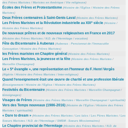
des Frères Maristes
/
Maristes en Amérique
/
Vie religieuse
)
Écoles des Frères et Protestantisme
(
Histoire de l’Eglise
/
Histoire des Frères
Maristes
)
Deux Frères centenaires à Saint-Genis-Laval
(
Histoire des Frères Maristes
)
e
Les Frères Maristes et la Révolution industrielle au XIX
siècle
(
Histoire
/
Histoire des Frères Maristes
)
De nouveaux prêtres et de nouveaux religieux/ses en France en 2017
(
Histoire des Frères Maristes
/
N.D. de l’Hermitage
/
vocation
)
Fête du Bicentenaire à Aubenas
(
Aubenas : Pensionnat de l’Immaculée
Conception
/
Histoire des Frères Maristes
)
les Frères maristes en Chapitre général
(
Histoire des Frères Maristes
)
Les Frères Maristes, la jeunesse et la fête
(
Histoire des Frères Maristes
/
Marcellin Champagnat
)
e
Le « 5
évangile », une représentation en l’honneur du F. Henri Vergès
(
Algérie
/
Histoire des Frères Maristes
/
Inter-religieux
)
Quand l’enseignement était une œuvre de charité et une profession libérale
(
Enseignement
/
Histoire de l’Eglise
/
Histoire des Frères Maristes
)
Festivités du Bicentenaire
(
Histoire des Frères Maristes
/
Marcellin Champagnat
/
témoignages
)
Visages de Frères
(
Histoire des Frères Maristes
/
Marcellin Champagnat
/
spiritualité
)
Vers des Temps nouveaux (1986-2016)
(
Histoire de l’Eglise
/
Histoire des Frères
Maristes
/
spiritualité
)
« Dare to dream »
(
Histoire des Frères Maristes
/
Les laïcs
/
Les Pères Maristes
/
Les
Soeurs Maristes
/
N.D. de l’Hermitage
/
SMSM - Soeurs Missionnaires
)
Le Chapitre provincial de l’Hermitage
(
Histoire des Frères Maristes
/
N.D. de