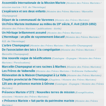
Assemblée Internationale de la Mission Mariste
(
Histoire des Frères Maristes
/
mission mariste
/
N.D. de l’Hermitage
)
L’espérance et ses deux enfants
(
Histoire des Frères Maristes
/
Marcellin
Champagnat
)
Départ de la communauté de Varennes
(
Histoire des Frères Maristes
)
e
Un Frère Mariste instituteur au milieu du 19
siècle, F. Avit (1819-1892)
(
Histoire des Frères Maristes
/
publications - écrits
)
Un Héritage brillamment assumé
(
Histoire des Frères Maristes
)
L’Hermitage : un pôle de rayonnement éducatif
(
Histoire des Frères Maristes
/
N.D. de l’Hermitage
)
L’arbre Champagnat
(
Histoire des Frères Maristes
/
Marcellin Champagnat
)
De l’association des laïcs à la congrégation
(
Histoire des Frères Maristes
/
Marcellin Champagnat
)
Une nouvelle vague de béatifications
(
Catalogne - Espagne
/
Histoire des Frères
Maristes
/
Persécutions
)
Marcellin Champagnat et ses racines à Marlhes
(
Histoire des Frères Maristes
)
Les Frères de Valbenoîte
(
Histoire des Frères Maristes
/
St-Etienne Valbenoîte
)
Rénovation de la Maison Champagnat à La Valla
(
Histoire des Frères Maristes
)
Chapitre provincial de l’Hermitage
(
Chapitres
/
Histoire des Frères Maristes
)
125 ans de présence mariste à Gérone
(
Catalogne - Espagne
/
Histoire des Frères
Maristes
)
Présence Mariste n°272 : Nouvelles terres de mission
(
Evangélisation,
missions
/
Histoire des Frères Maristes
)
« Présence Mariste » fait partie du patrimoine mariste
(
Histoire des Frères
Maristes
)