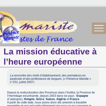
La mission éducative à
l’heure européenne
La rencontre des chefs d’établissement, des animateurs en
pastorale et des professeurs de langues. (« Présence Mariste »
n°252, juillet 2007)
Depuis la restructuration des Provinces dans l’Institut, la Province de
l’Hermitage est présente, depuis 2003 dans six pays :
Espagne
(Catalogne),
Hongrie
,
Grèce
,
Suisse
,
Algérie
et
France
.
A partir de cette date, nous avons donc été amenés à travailler
ensemble et ceci est particulièrement vrai pour ce qui concerne la