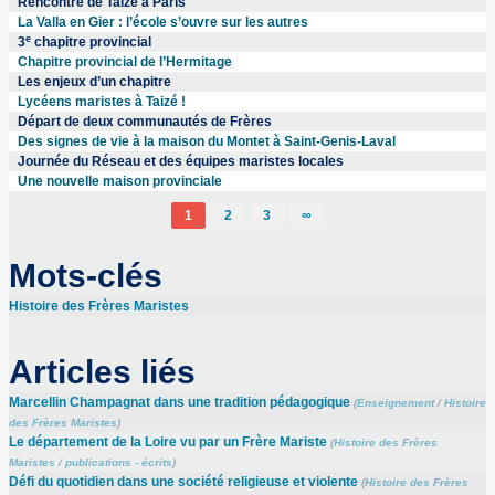
Rencontre de Taizé à Paris
La Valla en Gier : l’école s’ouvre sur les autres
e
3
chapitre provincial
Chapitre provincial de l’Hermitage
Les enjeux d’un chapitre
Lycéens maristes à Taizé !
Départ de deux communautés de Frères
Des signes de vie à la maison du Montet à Saint-Genis-Laval
Journée du Réseau et des équipes maristes locales
Une nouvelle maison provinciale
1
2
3
∞
Mots-clés
Histoire des Frères Maristes
Articles liés
Marcellin Champagnat dans une tradition pédagogique
(
Enseignement
/
Histoire
des Frères Maristes
)
Le département de la Loire vu par un Frère Mariste
(
Histoire des Frères
Maristes
/
publications - écrits
)
Défi du quotidien dans une société religieuse et violente
(
Histoire des Frères