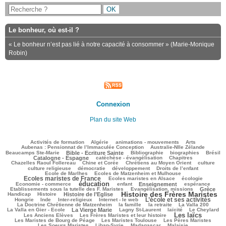
Le bonheur, où est-il ?
« Le bonheur n’est pas lié à notre capacité à consommer » (Marie-Monique
Robin)
Connexion
Plan du site Web
103/2411
47/2411
143/2411
216/2411
79/2411
Activités de formation
Algérie
animations - mouvements
Arts
54/2411
73/2411
Aubenas : Pensionnat de l’Immaculée Conception
Australie-Nlle Zélande
520/2411
39/2411
401/2411
105/2411
695/2411
Beaucamps Ste-Marie
Bible - Ecriture Sainte
Bibliographie
biographies
Brésil
488/2411
136/2411
143/2411
Catalogne - Espagne
catéchèse - évangélisation
Chapitres
99/2411
236/2411
279/2411
30/2411
Chazelles Raoul Follereau
Chine et Corée
Chrétiens au Moyen Orient
culture
115/2411
78/2411
106/2411
13/2411
culture religieuse
démocratie
développement
Droits de l’enfant
118/2411
888/2411
Ecole de Marlhes
Ecoles de Matzenheim et Mulhouse
Ecoles maristes de France
170/2411
357/2411
103/2411
Ecoles maristes en Alsace
écologie
éducation
1224/2411
117/2411
600/2411
180/2411
65/2411
Economie - commerce
enfant
Enseignement
espérance
166/2411
759/2411
55/2411
Etablissements sous la tutelle des F. Maristes
Evangélisation, missions
Grèce
Histoire des Frères Maristes
196/2411
661/2411
1377/2411
109/2411
Handicap
Histoire
Histoire de l’Eglise
L’école et ses activités
29/2411
72/2411
162/2411
915/2411
38/2411
Hongrie
Inde
Inter-religieux
Internet - le web
271/2411
87/2411
26/2411
91/2411
La Doctrine Chrétienne de Matzenheim
la famille
la retraite
La Valla 200
612/2411
291/2411
264/2411
224/2411
52/2411
La Valla en Gier - Ecole
La Vierge Marie
Lagny St-Laurent
laïcité
Le Cheylard
Les laïcs
113/2411
1275/2411
445/2411
Les Anciens Elèves
Les Frères Maristes et leur histoire
186/2411
468/2411
393/2411
Les Maristes de Bourg de Péage
Les Maristes Toulouse
Les Pères Maristes
87/2411
153/2411
36/2411
807/2411
Les Soeurs Maristes
Liban-Syrie
Madagascar
Malaisie