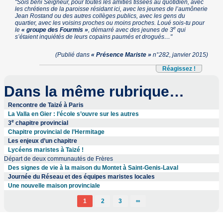
"Sois béni Seigneur, pour toutes les amitiés tissées au quotidien, avec
les chrétiens de la paroisse résidant ici, avec les jeunes de l’aumônerie
Jean Rostand ou des autres collèges publics, avec les gens du
quartier, avec les voisins proches ou moins proches. Loué sois-tu pour
e
le
« groupe des Fourmis »
, démarré avec des jeunes de 3
qui
s’étaient inquiétés de leurs copains paumés et drogués…"
(Publié dans
« Présence Mariste »
n°282, janvier 2015)
Réagissez !
Dans la même rubrique…
Rencontre de Taizé à Paris
La Valla en Gier : l’école s’ouvre sur les autres
e
3
chapitre provincial
Chapitre provincial de l’Hermitage
Les enjeux d’un chapitre
Lycéens maristes à Taizé !
Départ de deux communautés de Frères
Des signes de vie à la maison du Montet à Saint-Genis-Laval
Journée du Réseau et des équipes maristes locales
Une nouvelle maison provinciale
1
2
3
∞