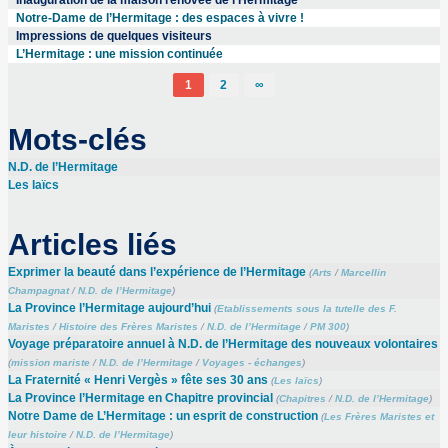
Notre-Dame de l’Hermitage : des espaces à vivre !
Impressions de quelques visiteurs
L’Hermitage : une mission continuée
1
2
∞
Mots-clés
N.D. de l’Hermitage
Les laïcs
Articles liés
Exprimer la beauté dans l’expérience de l’Hermitage
(
Arts
/
Marcellin
Champagnat
/
N.D. de l’Hermitage
)
La Province l’Hermitage aujourd’hui
(
Etablissements sous la tutelle des F.
Maristes
/
Histoire des Frères Maristes
/
N.D. de l’Hermitage
/
PM 300
)
Voyage préparatoire annuel à N.D. de l’Hermitage des nouveaux volontaires
(
mission mariste
/
N.D. de l’Hermitage
/
Voyages - échanges
)
La Fraternité « Henri Vergès » fête ses 30 ans
(
Les laïcs
)
La Province l’Hermitage en Chapitre provincial
(
Chapitres
/
N.D. de l’Hermitage
)
Notre Dame de L’Hermitage : un esprit de construction
(
Les Frères Maristes et
leur histoire
/
N.D. de l’Hermitage
)