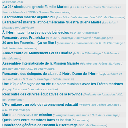
Missionnaires
)
e
Au 21
siècle, une grande Famille Mariste
(
Les laïcs
/
Les Pères Maristes
/
Les
Soeurs Maristes
/
SMSM - Soeurs Missionnaires
)
La formation mariste aujourd’hui
(
Les laïcs
/
mission mariste
/
N.D. de l’Hermitage
)
La fraternité mariste latino-américaine Nuestra Buena Madre
(
Les laïcs
/
Maristes en Amérique
)
À l’Hermitage : la présence de bénévoles
(
N.D. de l’Hermitage
)
Rencontre avec Franziska
(
N.D. de l’Hermitage
/
spiritualité
/
témoignages
)
30 ans les Fourmis… Ça se fête !
(
animations - mouvements
/
N.D. de l’Hermitage
/
Solidarité - bienfaisance
)
Anniversaire du Mouvement Foi et Lumière
(
N.D. de l’Hermitage
/
Solidarité -
bienfaisance
)
Assemblée Internationale de la Mission Mariste
(
Histoire des Frères Maristes
/
mission mariste
/
N.D. de l’Hermitage
)
Rencontre des délégués de classe à Notre Dame de l’Hermitage
(
L’école et
ses activités
/
N.D. de l’Hermitage
/
Tutelle mariste
)
Une laïque témoigne de sa vie « en communion » avec les Frères maristes
(
Lagny St-Laurent
/
Les laïcs
/
vocation
)
Rencontre des œuvres éducatives de la Province
(
Activités de formation
/
N.D.
de l’Hermitage
)
L’Hermitage : un pôle de rayonnement éducatif
(
Histoire des Frères Maristes
/
N.D. de l’Hermitage
)
Maristes nouveaux en mission
(
Evangélisation, missions
/
N.D. de l’Hermitage
)
Quels liens entre membres laïcs et Institut ?
(
Les laïcs
)
Conférence générale de l’Institut à l’Hermitage
(
N.D. de l’Hermitage
)