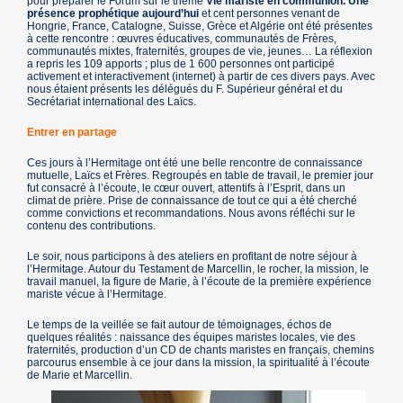
pour préparer le Forum sur le thème
Vie mariste en communion. Une
présence prophétique aujourd’hui
et cent personnes venant de
Hongrie, France, Catalogne, Suisse, Grèce et Algérie ont été présentes
à cette rencontre : œuvres éducatives, communautés de Frères,
communautés mixtes, fraternités, groupes de vie, jeunes… La réflexion
a repris les 109 apports ; plus de 1 600 personnes ont participé
activement et interactivement (internet) à partir de ces divers pays. Avec
nous étaient présents les délégués du F. Supérieur général et du
Secrétariat international des Laïcs.
Entrer en partage
Ces jours à l’Hermitage ont été une belle rencontre de connaissance
mutuelle, Laïcs et Frères. Regroupés en table de travail, le premier jour
fut consacré à l’écoute, le cœur ouvert, attentifs à l’Esprit, dans un
climat de prière. Prise de connaissance de tout ce qui a été cherché
comme convictions et recommandations. Nous avons réfléchi sur le
contenu des contributions.
Le soir, nous participons à des ateliers en profitant de notre séjour à
l’Hermitage. Autour du Testament de Marcellin, le rocher, la mission, le
travail manuel, la figure de Marie, à l’écoute de la première expérience
mariste vécue à l’Hermitage.
Le temps de la veillée se fait autour de témoignages, échos de
quelques réalités : naissance des équipes maristes locales, vie des
fraternités, production d’un CD de chants maristes en français, chemins
parcourus ensemble à ce jour dans la mission, la spiritualité à l’écoute
de Marie et Marcellin.