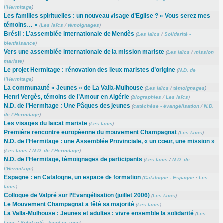
l’Hermitage
)
Les familles spirituelles : un nouveau visage d’Eglise ? « Vous serez mes
témoins… »
(
Les laïcs
/
témoignages
)
Brésil : L’assemblée internationale de Mendès
(
Les laïcs
/
Solidarité -
bienfaisance
)
Vers une assemblée internationale de la mission mariste
(
Les laïcs
/
mission
mariste
)
Le projet Hermitage : rénovation des lieux maristes d’origine
(
N.D. de
l’Hermitage
)
La communauté « Jeunes » de La Valla-Mulhouse
(
Les laïcs
/
témoignages
)
Henri Vergès, témoins de l’Amour en Algérie
(
biographies
/
Les laïcs
)
N.D. de l’Hermitage : Une Pâques des jeunes
(
catéchèse - évangélisation
/
N.D.
de l’Hermitage
)
Les visages du laïcat mariste
(
Les laïcs
)
Première rencontre européenne du mouvement Champagnat
(
Les laïcs
)
N.D. de l’Hermitage : une Assemblée Provinciale, « un cœur, une mission »
(
Les laïcs
/
N.D. de l’Hermitage
)
N.D. de l’Hermitage, témoignages de participants
(
Les laïcs
/
N.D. de
l’Hermitage
)
Espagne : en Catalogne, un espace de formation
(
Catalogne - Espagne
/
Les
laïcs
)
Colloque de Valpré sur l’Evangélisation (juillet 2006)
(
Les laïcs
)
Le Mouvement Champagnat a fêté sa majorité
(
Les laïcs
)
La Valla-Mulhouse : Jeunes et adultes : vivre ensemble la solidarité
(
Les
laïcs
/
Solidarité - bienfaisance
)