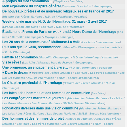
À propos du mot communion…
(
Chapitres
/
Les laïcs
)
Mon expérience du Chapitre général
(
Chapitres
/
Les laïcs
/
témoignages
)
De nouveaux prêtres et de nouveaux religieux/ses en France en 2017
(
Histoire des Frères Maristes
/
N.D. de l’Hermitage
/
vocation
)
Week-end vie mariste N. D. de l’Hermitage, 31 mars - 2 avril 2017
(
Evangélisation, missions
/
Les laïcs
/
N.D. de l’Hermitage
)
Étudiants et Frères de Paris en week-end à Notre Dame de l’Hermitage
(
Les
laïcs
/
Marcellin Champagnat
/
Voyages - échanges
)
Les 20 ans de la communauté Mulhouse-La Valla
(
Les laïcs
/
mission mariste
)
Plus loin que La Valla, recommencer !
(
Marcellin Champagnat
/
mission mariste
/
N.D. de l’Hermitage
)
Famille et communion
(
Marcellin Champagnat
/
N.D. de l’Hermitage
/
spiritualité
)
Vis le rêve !
(
Les laïcs
/
Maristes hors de France
/
témoignages
)
Une promesse, un engagement à vivre…
(
N.D. de l’Hermitage
/
vocation
)
« Dare to dream »
(
Histoire des Frères Maristes
/
Les laïcs
/
Les Pères Maristes
/
Les
Soeurs Maristes
/
N.D. de l’Hermitage
/
SMSM - Soeurs Missionnaires
)
Le Chapitre provincial de l’Hermitage
(
Histoire des Frères Maristes
/
N.D. de
l’Hermitage
)
Les laïcs : des hommes et des femmes en communion
(
Les laïcs
)
Les congrégations maristes aujourd’hui
(
Histoire des Frères Maristes
/
Les laïcs
/
Les Pères Maristes
/
Les Soeurs Maristes
/
SMSM - Soeurs Missionnaires
)
Fondations diverses dans une vision commune
(
Histoire des Frères Maristes
/
Les laïcs
/
Les Pères Maristes
/
Les Soeurs Maristes
/
SMSM - Soeurs Missionnaires
)
Des hommes et des femmes de projet
(
Histoire de l’Eglise
/
Histoire des Frères
Maristes
/
Les laïcs
/
Les Pères Maristes
/
Les Soeurs Maristes
/
SMSM - Soeurs