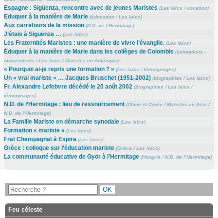
Espagne : Sigüenza, rencontre avec de jeunes Maristes
(
Les laïcs
/
vocation
)
Eduquer à la manière de Marie
(
éducation
/
Les laïcs
)
Aux carrefours de la mission
(
N.D. de l’Hermitage
)
J’étais à Siguënza …
(
Les laïcs
)
Les Fraternités Maristes : une manière de vivre l’évangile.
(
Les laïcs
)
Éduquer à la manière de Marie dans les collèges de Colombie
(
animations -
mouvements
/
Les laïcs
/
Maristes en Amérique
)
« Pourquoi ai-je repris une formation ? »
(
Les laïcs
/
témoignages
)
Un « vrai mariste » … Jacques Bruschet (1951-2002)
(
biographies
/
Les laïcs
)
Fr. Alexandre Lefebvre décédé le 20 août 2002
(
biographies
/
Les laïcs
/
témoignages
)
N.D. de l’Hermitage : lieu de ressourcement
(
Chine et Corée
/
Maristes en Asie
/
N.D. de l’Hermitage
)
La Famille Mariste en démarche synodale
(
Les laïcs
)
Formation « mariste »
(
Les laïcs
)
Frat Champagnat à Espira
(
Les laïcs
)
Grèce : colloque sur l’éducation mariste
(
Grèce
/
Les laïcs
)
La communauté éducative de Györ à l’Hermitage
(
Hongrie
/
N.D. de l’Hermitage
)
Feu céleste