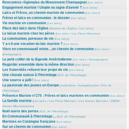
Rencontres régionales du Mouvement Champagnat
(
Les laïcs
)
Engagement mariste ! Utopie ou signe d’avenir ?
(
Les laïcs
)
Laïcs et Frères, un chemin mariste de communion
(
Les laïcs
)
Frères et laïcs en communion - le dossier
(
Les laïcs
)
Vie mariste en communion
(
Les laïcs
)
Place des laïcs dans l’église
(
Histoire de l’Eglise
/
Les laïcs
)
Le laïcat mariste chez les pères
(
Les laïcs
/
Les Pères Maristes
)
La communion, porteuse de vie
(
Les laïcs
)
Y a-t-il une vocation du laïc mariste ?
(
Les laïcs
)
Vivre en communauté mixte…un chemin de communion
(
Les laïcs
/
témoignages
)
Le petit colibri de la légende Amérindienne
(
Les laïcs
/
témoignages
)
Regarder ensemble dans la même direction
(
Les laïcs
)
Les fraternités relisent leur projet de vie
(
Les laïcs
)
Une chorale suisse à l’Hermitage
(
N.D. de l’Hermitage
)
Une source a jailli !
(
Les laïcs
)
La pastorale des jeunes en Europe
(
catéchèse - évangélisation
/
N.D. de
l’Hermitage
)
Présence Mariste n°275 : Frères et laïcs maristes en communion
(
Les laïcs
)
La famille mariste
(
Les laïcs
/
Les Pères Maristes
/
Les Soeurs Maristes
/
SMSM -
Soeurs Missionnaires
)
Noël ouvre des portes
(
N.D. de l’Hermitage
)
En Communauté à l’Hermitage…
(
N.D. de l’Hermitage
)
Maristes en Catalogne française
(
Les laïcs
)
Sur un chemin de communion
(
Les laïcs
)