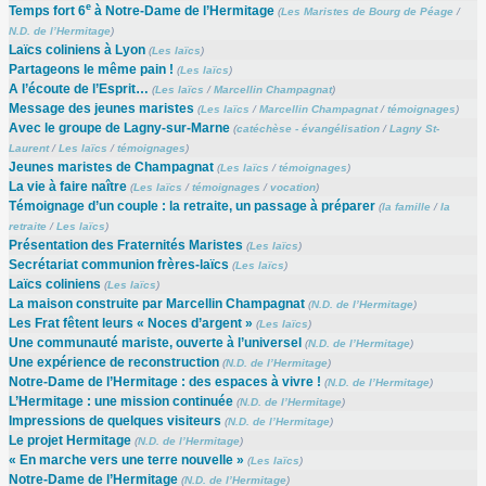
e
Temps fort 6
à Notre-Dame de l’Hermitage
(
Les Maristes de Bourg de Péage
/
N.D. de l’Hermitage
)
Laïcs coliniens à Lyon
(
Les laïcs
)
Partageons le même pain !
(
Les laïcs
)
A l’écoute de l’Esprit…
(
Les laïcs
/
Marcellin Champagnat
)
Message des jeunes maristes
(
Les laïcs
/
Marcellin Champagnat
/
témoignages
)
Avec le groupe de Lagny-sur-Marne
(
catéchèse - évangélisation
/
Lagny St-
Laurent
/
Les laïcs
/
témoignages
)
Jeunes maristes de Champagnat
(
Les laïcs
/
témoignages
)
La vie à faire naître
(
Les laïcs
/
témoignages
/
vocation
)
Témoignage d’un couple : la retraite, un passage à préparer
(
la famille
/
la
retraite
/
Les laïcs
)
Présentation des Fraternités Maristes
(
Les laïcs
)
Secrétariat communion frères-laïcs
(
Les laïcs
)
Laïcs coliniens
(
Les laïcs
)
La maison construite par Marcellin Champagnat
(
N.D. de l’Hermitage
)
Les Frat fêtent leurs « Noces d’argent »
(
Les laïcs
)
Une communauté mariste, ouverte à l’universel
(
N.D. de l’Hermitage
)
Une expérience de reconstruction
(
N.D. de l’Hermitage
)
Notre-Dame de l’Hermitage : des espaces à vivre !
(
N.D. de l’Hermitage
)
L’Hermitage : une mission continuée
(
N.D. de l’Hermitage
)
Impressions de quelques visiteurs
(
N.D. de l’Hermitage
)
Le projet Hermitage
(
N.D. de l’Hermitage
)
« En marche vers une terre nouvelle »
(
Les laïcs
)
Notre-Dame de l’Hermitage
(
N.D. de l’Hermitage
)