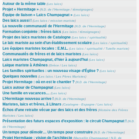
Autour de la même table
(
Les laïcs
)
Projet « Hermitage »
(
N.D. de l’Hermitage
/
témoignages
)
Équipe de liaison « Laïcs Champagnat »
(
Les laïcs
)
Des laïcs aussi !
(
Les laïcs
/
mission mariste
)
La nouvelle communauté de l’Hermitage
(
N.D. de l’Hermitage
)
Formation conjointe : frères-laïcs
(
Les laïcs
/
témoignages
)
Projet des laïcs maristes de Catalogne
(
Les laïcs
/
spiritualité
)
Le laïc mariste au sein d’un établissement scolaire
(
Les laïcs
/
spiritualité
)
Les équipes maristes locales : E.M.L.
(
Les laïcs
/
spiritualité
/
Tutelle mariste
)
Communautés de frères et de laïcs maristes
(
Les laïcs
)
Laïcs maristes Champagnat, d’hier à aujourd’hui
(
Les laïcs
)
Laïque mariste à Athènes
(
Grèce
/
Les laïcs
)
Les familles spirituelles : un nouveau visage d’Église ?
(
Les laïcs
)
Quelques nouvelles
(
Les laïcs
/
Les Pères Maristes
)
Projet Hermitage : où en est le chantier ?
(
N.D. de l’Hermitage
)
Laïcs autour de Champagnat
(
Les laïcs
)
Une famille en vacances…
(
Les laïcs
)
L’Hermitage nouveau arrive !
(
N.D. de l’Hermitage
)
Maristes, laïcs et frères, à Llinars
(
Catalogne - Espagne
/
Les laïcs
)
Échos d’une retraite vécue par des laïcs et des frères
(
Histoire des Frères
Maristes
/
Les laïcs
)
Présentation des futurs espaces d’exposition : le circuit Champagnat !
(
N.D.
de l’Hermitage
)
Un temps pour démolir… Un temps pour construire
(
N.D. de l’Hermitage
)
Projet Hermitage : vision de l’architecte
(
Marcellin Champagnat
/
N.D. de