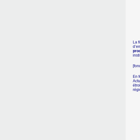
La f
d’en
pro
inst
[fon
En f
Actu
étro
régi