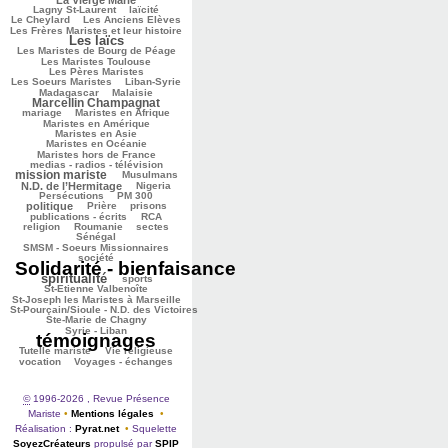
352/2848
255/2848
Lagny St-Laurent
laïcité
68/2848
137/2848
Le Cheylard
Les Anciens Elèves
Les Frères Maristes et leur histoire
Les laïcs
1530/2848
460/2848
227/2848
Les Maristes de Bourg de Péage
555/2848
Les Maristes Toulouse
437/2848
Les Pères Maristes
104/2848
216/2848
Les Soeurs Maristes
Liban-Syrie
25/2848
1149/2848
Madagascar
Malaisie
Marcellin Champagnat
47/2848
438/2848
454/2848
mariage
Maristes en Afrique
291/2848
Maristes en Amérique
75/2848
Maristes en Asie
454/2848
Maristes en Océanie
269/2848
Maristes hors de France
1112/2848
medias - radios - télévision
mission mariste
78/2848
876/2848
Musulmans
55/2848
167/2848
N.D. de l’Hermitage
Nigeria
147/2848
673/2848
Persécutions
PM 300
205/2848
113/2848
282/2848
politique
Prière
prisons
127/2848
224/2848
publications - écrits
RCA
46/2848
43/2848
66/2848
religion
Roumanie
sectes
378/2848
Sénégal
283/2848
SMSM - Soeurs Missionnaires
2679/2848
société
Solidarité - bienfaisance
spiritualité
1530/2848
334/2848
236/2848
sports
82/2848
St-Etienne Valbenoîte
119/2848
St-Joseph les Maristes à Marseille
St-Pourçain/Sioule - N.D. des Victoires
53/2848
37/2848
Ste-Marie de Chagny
2848/2848
Syrie - Liban
témoignages
160/2848
174/2848
583/2848
Tutelle mariste
Vie religieuse
596/2848
vocation
Voyages - échanges
©
1996-2026 , Revue Présence
Mariste
•
Mentions légales
•
Réalisation :
Pyrat.net
•
Squelette
SoyezCréateurs
propulsé par
SPIP