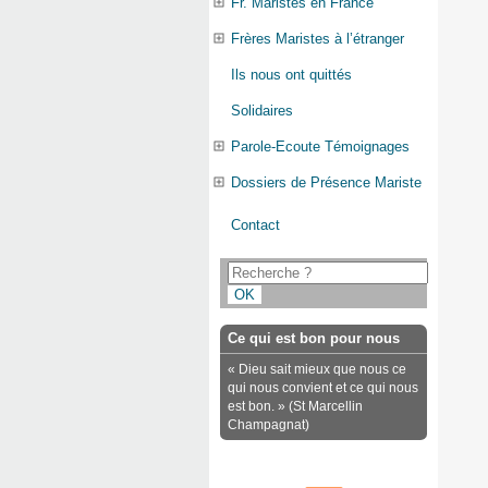
Fr. Maristes en France
Frères Maristes à l’étranger
Ils nous ont quittés
Solidaires
Parole-Ecoute Témoignages
Dossiers de Présence Mariste
Contact
Ce qui est bon pour nous
« Dieu sait mieux que nous ce
qui nous convient et ce qui nous
est bon. » (St Marcellin
Champagnat)