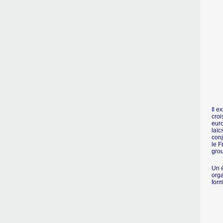
Il e
croi
euro
laïc
conj
le F
gro
Un é
orga
form