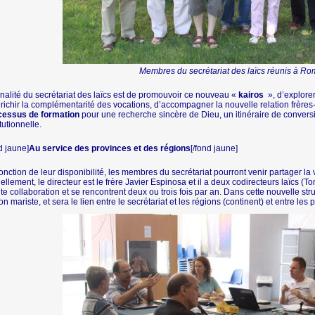
Membres du secrétariat des laïcs réunis à R
inalité du secrétariat des laïcs est de promouvoir ce nouveau «
kairos
», d’explore
richir la complémentarité des vocations, d’accompagner la nouvelle relation frères
cessus de formation
pour une recherche sincère de Dieu, un itinéraire de convers
itutionnelle.
d jaune]
Au service des provinces et des régions
[/fond jaune]
onction de leur disponibilité, les membres du secrétariat pourront venir partager la
ellement, le directeur est le frère Javier Espinosa et il a deux codirecteurs laïcs (To
ite collaboration et se rencontrent deux ou trois fois par an. Dans cette nouvelle 
on mariste, et sera le lien entre le secrétariat et les régions (continent) et entre le