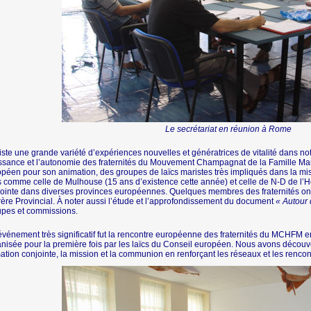
Le secrétariat en réunion à Rome
xiste une grande variété d’expériences nouvelles et génératrices de vitalité dans not
ssance et l’autonomie des fraternités du Mouvement Champagnat de la Famille Mar
péen pour son animation, des groupes de laïcs maristes très impliqués dans la m
s comme celle de Mulhouse (15 ans d’existence cette année) et celle de N-D de l’H
ointe dans diverses provinces européennes. Quelques membres des fraternités o
rère Provincial. À noter aussi l’étude et l’approfondissement du document
« Autour 
upes et commissions.
vénement très significatif fut la rencontre européenne des fraternités du MCHFM
nisée pour la première fois par les laïcs du Conseil européen. Nous avons découve
ation conjointe, la mission et la communion en renforçant les réseaux et les rencon