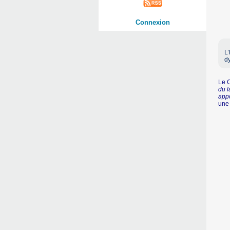
Connexion
L’
d
Le C
du l
appo
une 