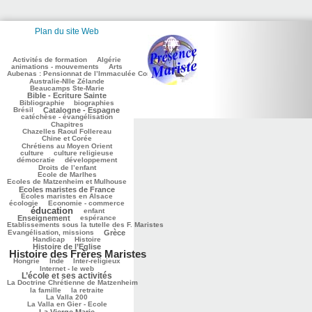
Plan du site Web
100/2848
63/2848
148/2848
Activités de formation
Algérie
316/2848
73/2848
animations - mouvements
Arts
Aubenas : Pensionnat de l’Immaculée Conception
52/2848
92/2848
Australie-Nlle Zélande
672/2848
Beaucamps Ste-Marie
56/2848
Bible - Ecriture Sainte
557/2848
104/2848
Bibliographie
biographies
849/2848
609/2848
Brésil
Catalogne - Espagne
201/2848
catéchèse - évangélisation
132/2848
Chapitres
102/2848
Chazelles Raoul Follereau
275/2848
Chine et Corée
417/2848
Chrétiens au Moyen Orient
36/2848
107/2848
culture
culture religieuse
117/2848
163/2848
démocratie
développement
9/2848
Droits de l’enfant
136/2848
Ecole de Marlhes
Ecoles de Matzenheim et Mulhouse
880/2848
257/2848
Ecoles maristes de France
576/2848
Ecoles maristes en Alsace
100/2848
1524/2848
écologie
Economie - commerce
éducation
107/2848
834/2848
enfant
196/2848
65/2848
Enseignement
espérance
Etablissements sous la tutelle des F. Maristes
226/2848
684/2848
68/2848
Evangélisation, missions
Grèce
280/2848
870/2848
Handicap
Histoire
1866/2848
Histoire de l’Eglise
Histoire des Frères Maristes
153/2848
54/2848
143/2848
155/2848
Hongrie
Inde
Inter-religieux
1087/2848
Internet - le web
L’école et ses activités
48/2848
La Doctrine Chrétienne de Matzenheim
309/2848
98/2848
60/2848
la famille
la retraite
77/2848
La Valla 200
668/2848
La Valla en Gier - Ecole
419/2848
La Vierge Marie