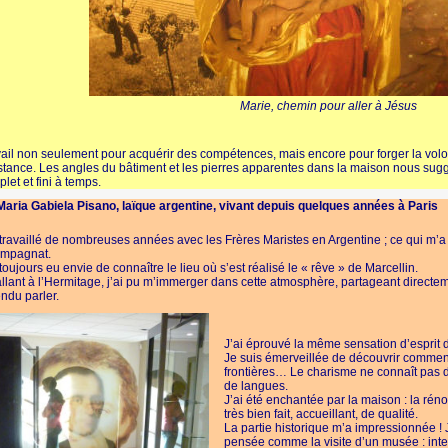
Marie, chemin pour aller à Jésus
ail non seulement pour acquérir des compétences, mais encore pour forger la volonté
tance. Les angles du bâtiment et les pierres apparentes dans la maison nous suggère
let et fini à temps.
aria Gabiela Pisano, laïque argentine, vivant depuis quelques années à Paris
 travaillé de nombreuses années avec les Frères Maristes en Argentine ; ce qui m’a
mpagnat.
 toujours eu envie de connaître le lieu où s’est réalisé le « rêve » de Marcellin.
llant à l’Hermitage, j’ai pu m’immerger dans cette atmosphère, partageant directem
ndu parler.
J’ai éprouvé la même sensation d’esprit d
Je suis émerveillée de découvrir commen
frontières… Le charisme ne connaît pas d
de langues.
J’ai été enchantée par la maison : la rénov
très bien fait, accueillant, de qualité.
La partie historique m’a impressionnée ! 
pensée comme la visite d’un musée : inter