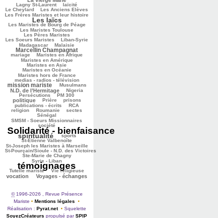
351/2794
260/2794
Lagny St-Laurent
laïcité
68/2794
153/2794
Le Cheylard
Les Anciens Elèves
Les Frères Maristes et leur histoire
Les laïcs
1528/2794
492/2794
211/2794
Les Maristes de Bourg de Péage
551/2794
Les Maristes Toulouse
434/2794
Les Pères Maristes
113/2794
209/2794
Les Soeurs Maristes
Liban-Syrie
29/2794
1065/2794
Madagascar
Malaisie
Marcellin Champagnat
36/2794
489/2794
412/2794
mariage
Maristes en Afrique
307/2794
Maristes en Amérique
69/2794
Maristes en Asie
424/2794
Maristes en Océanie
267/2794
Maristes hors de France
1102/2794
medias - radios - télévision
mission mariste
72/2794
821/2794
Musulmans
54/2794
164/2794
N.D. de l’Hermitage
Nigeria
156/2794
702/2794
Persécutions
PM 300
237/2794
136/2794
271/2794
politique
Prière
prisons
137/2794
238/2794
publications - écrits
RCA
44/2794
52/2794
58/2794
religion
Roumanie
sectes
381/2794
Sénégal
271/2794
SMSM - Soeurs Missionnaires
2794/2794
société
Solidarité - bienfaisance
spiritualité
1529/2794
343/2794
206/2794
sports
86/2794
St-Etienne Valbenoîte
118/2794
St-Joseph les Maristes à Marseille
St-Pourçain/Sioule - N.D. des Victoires
63/2794
43/2794
Ste-Marie de Chagny
2769/2794
Syrie - Liban
témoignages
147/2794
158/2794
627/2794
Tutelle mariste
Vie religieuse
623/2794
vocation
Voyages - échanges
©
1996-2026 , Revue Présence
Mariste
•
Mentions légales
•
Réalisation :
Pyrat.net
•
Squelette
SoyezCréateurs
propulsé par
SPIP