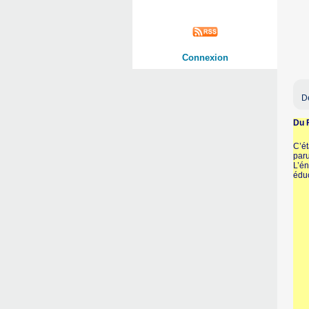
Connexion
D
Du F
C’ét
paru
L’én
éduc