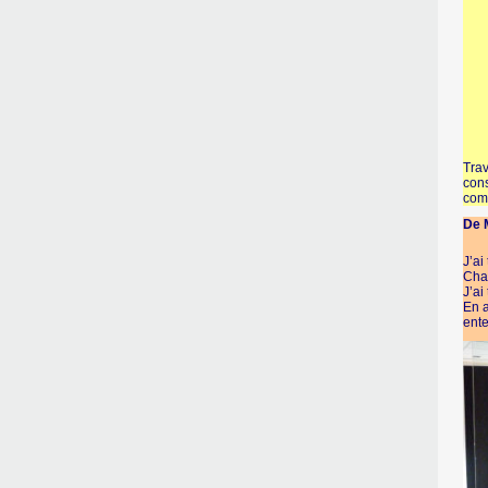
Trav
cons
comp
De M
J’ai
Cha
J’ai
En a
ente