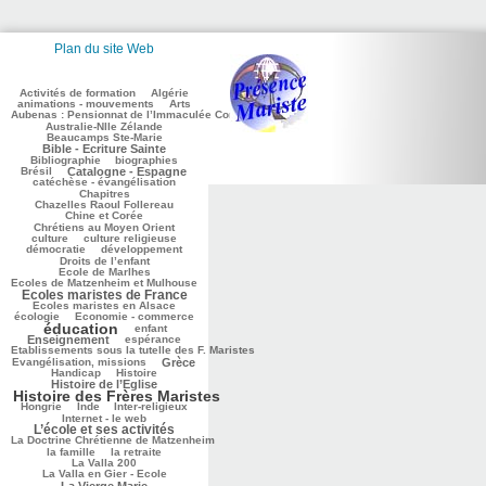
Plan du site Web
104/2794
75/2794
155/2794
Activités de formation
Algérie
283/2794
84/2794
animations - mouvements
Arts
Aubenas : Pensionnat de l’Immaculée Conception
48/2794
86/2794
Australie-Nlle Zélande
681/2794
Beaucamps Ste-Marie
41/2794
Bible - Ecriture Sainte
582/2794
120/2794
Bibliographie
biographies
810/2794
513/2794
Brésil
Catalogne - Espagne
180/2794
catéchèse - évangélisation
140/2794
Chapitres
109/2794
Chazelles Raoul Follereau
290/2794
Chine et Corée
370/2794
Chrétiens au Moyen Orient
42/2794
117/2794
culture
culture religieuse
91/2794
164/2794
démocratie
développement
11/2794
Droits de l’enfant
136/2794
Ecole de Marlhes
Ecoles de Matzenheim et Mulhouse
Ecoles maristes de France
967/2794
257/2794
474/2794
Ecoles maristes en Alsace
107/2794
1550/2794
écologie
Economie - commerce
éducation
117/2794
772/2794
enfant
221/2794
65/2794
Enseignement
espérance
Etablissements sous la tutelle des F. Maristes
195/2794
795/2794
63/2794
Evangélisation, missions
Grèce
245/2794
829/2794
Handicap
Histoire
1750/2794
Histoire de l’Eglise
Histoire des Frères Maristes
157/2794
24/2794
149/2794
155/2794
Hongrie
Inde
Inter-religieux
1092/2794
Internet - le web
L’école et ses activités
55/2794
La Doctrine Chrétienne de Matzenheim
315/2794
80/2794
49/2794
la famille
la retraite
84/2794
La Valla 200
716/2794
La Valla en Gier - Ecole
423/2794
La Vierge Marie