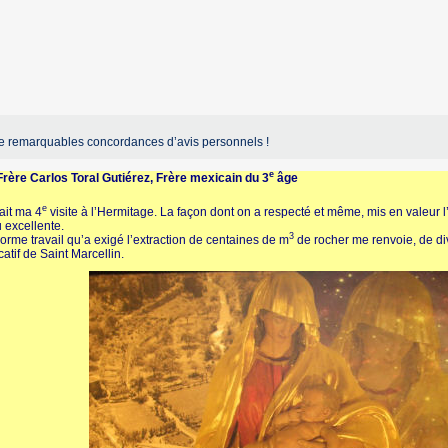
e remarquables concordances d’avis personnels !
e
rère Carlos Toral Gutiérez, Frère mexicain du 3
âge
e
ait ma 4
visite à l’Hermitage. La façon dont on a respecté et même, mis en valeur
 excellente.
3
orme travail qu’a exigé l’extraction de centaines de m
de rocher me renvoie, de div
atif de Saint Marcellin.