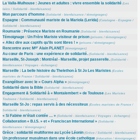
La Valla-Mulhouse : Jeunes et adultes : vivre ensemble la solidarité
(
Les
laïcs
/
Solidarité - bienfaisance
)
Mon parcours d’homme
(
Solidarité - bienfaisance
/
témoignages
)
Espagne : Communauté mariste de la Mariola (Lerida)
(
Catalogne - Espagne
/
Solidarité - bienfaisance
)
Roumanie : Présence Mariste en Roumanie
(
Solidarité - bienfaisance
)
Témoignage : Un Frère Mariste visiteur de prison
(
prisons
/
témoignages
)
« Allez dire aux captifs qu’ils sont libres ! »
(
prisons
/
témoignages
)
gr
Rencontre avec M
Alain PLANET
(
témoignages
)
Au cœur de Paris : une expérience de solidarité.
(
Solidarité - bienfaisance
)
Marseille, St-Joseph : Montréal - Marseille, projet passerelle.
(
Solidarité -
bienfaisance
/
Voyages - échanges
)
Marseille : La belle histoire du Thelethon à St Jo Les Maristes
(
Ecoles
maristes de France
/
Solidarité - bienfaisance
)
Evangéliser avec le « Cours Alpha »
(
témoignages
)
Solidarité dans la Bible
(
Solidarité - bienfaisance
)
Engagement & Solidarité à « Montalembert » de Toulouse
(
Les Maristes
Toulouse
/
Solidarité - bienfaisance
)
Marseille St-Jo : repas servis à des nécessiteux
(
Ecoles maristes de France
/
Solidarité - bienfaisance
)
« Si Fabine m’était contée … »
(
Solidarité - bienfaisance
/
Voyages - échanges
)
Collaboration « B.I.S. » et « Franciscan International »
(
Solidarité -
bienfaisance
/
témoignages
)
Grèce : solidarité multiforme au Lycée Léonin
(
Grèce
/
Solidarité - bienfaisance
)
Un professeur musulman dans une école catholique
(
éducation
/
témoignages
)