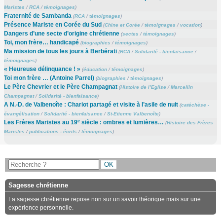
Maristes
/
RCA
/
témoignages
)
Fraternité de Sambanda
(
RCA
/
témoignages
)
Présence Mariste en Corée du Sud
(
Chine et Corée
/
témoignages
/
vocation
)
Dangers d’une secte d’origine chrétienne
(
sectes
/
témoignages
)
Toi, mon frère… handicapé
(
biographies
/
témoignages
)
Ma mission de tous les jours à Berbérati
(
RCA
/
Solidarité - bienfaisance
/
témoignages
)
« Heureuse délinquance ! »
(
éducation
/
témoignages
)
Toi mon frère … (Antoine Parrel)
(
biographies
/
témoignages
)
Le Père Chevrier et le Père Champagnat
(
Histoire de l’Eglise
/
Marcellin
Champagnat
/
Solidarité - bienfaisance
)
A N.-D. de Valbenoîte : Chariot partagé et visite à l’asile de nuit
(
catéchèse -
évangélisation
/
Solidarité - bienfaisance
/
St-Etienne Valbenoîte
)
e
Les Frères Maristes au 19
siècle : ombres et lumières…
(
Histoire des Frères
Maristes
/
publications - écrits
/
témoignages
)
Sagesse chrétienne
La sagesse chrétienne repose non sur un savoir théorique mais sur une
expérience personnelle.