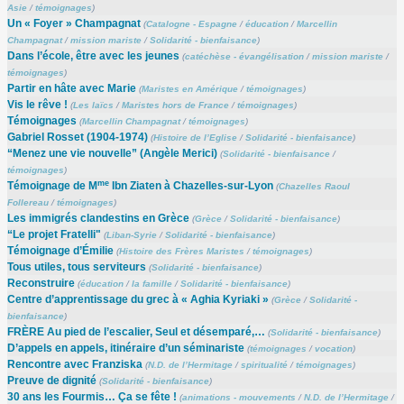
Asie
/
témoignages
)
Un « Foyer » Champagnat
(
Catalogne - Espagne
/
éducation
/
Marcellin
Champagnat
/
mission mariste
/
Solidarité - bienfaisance
)
Dans l’école, être avec les jeunes
(
catéchèse - évangélisation
/
mission mariste
/
témoignages
)
Partir en hâte avec Marie
(
Maristes en Amérique
/
témoignages
)
Vis le rêve !
(
Les laïcs
/
Maristes hors de France
/
témoignages
)
Témoignages
(
Marcellin Champagnat
/
témoignages
)
Gabriel Rosset (1904-1974)
(
Histoire de l’Eglise
/
Solidarité - bienfaisance
)
“Menez une vie nouvelle” (Angèle Merici)
(
Solidarité - bienfaisance
/
témoignages
)
me
Témoignage de M
Ibn Ziaten à Chazelles-sur-Lyon
(
Chazelles Raoul
Follereau
/
témoignages
)
Les immigrés clandestins en Grèce
(
Grèce
/
Solidarité - bienfaisance
)
“Le projet Fratelli"
(
Liban-Syrie
/
Solidarité - bienfaisance
)
Témoignage d’Émilie
(
Histoire des Frères Maristes
/
témoignages
)
Tous utiles, tous serviteurs
(
Solidarité - bienfaisance
)
Reconstruire
(
éducation
/
la famille
/
Solidarité - bienfaisance
)
Centre d’apprentissage du grec à « Aghia Kyriaki »
(
Grèce
/
Solidarité -
bienfaisance
)
FRÈRE Au pied de l’escalier, Seul et désemparé,…
(
Solidarité - bienfaisance
)
D’appels en appels, itinéraire d’un séminariste
(
témoignages
/
vocation
)
Rencontre avec Franziska
(
N.D. de l’Hermitage
/
spiritualité
/
témoignages
)
Preuve de dignité
(
Solidarité - bienfaisance
)
30 ans les Fourmis… Ça se fête !
(
animations - mouvements
/
N.D. de l’Hermitage
/