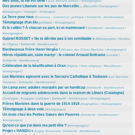
Mes amis, la vie est belle !
(
Les Anciens Elèves
/
témoignages
)
Des jeunes Libanais sur les pas de Marcellin…
(
Marcellin Champagnat
/
témoignages
/
Voyages - échanges
)
La Terre pour tous
(
Economie - commerce
/
politique
/
Solidarité - bienfaisance
)
Témoignage d’un élu
(
politique
/
témoignages
)
Et le colibri ? À chacun sa part, ici et maintenant !
(
Solidarité - bienfaisance
/
témoignages
)
Gabriel ROSSET « Ne te dérobe pas à ton semblable »
(
Bibliographie
/
Histoire
de l’Eglise
/
Solidarité - bienfaisance
)
Bienheureux Frère Henri Vergès !
(
Histoire des Frères Maristes
/
témoignages
)
Héros républicain, saint martyr : le colonel Arnaud Beltrame
(
société
/
Solidarité - bienfaisance
)
Célébration de la béatification à Oran
(
Algérie
/
Inter-religieux
/
Musulmans
/
témoignages
)
Les Maristes agissent avec le Secours Catholique à Toulouse
(
Les Maristes
Toulouse
/
Solidarité - bienfaisance
)
Un camp avec adultes marqués par un handicap
(
Solidarité - bienfaisance
)
Accueil de migrants adolescents dans la maison de Llinars (Catalogne)
(
Catalogne - Espagne
/
politique
/
Solidarité - bienfaisance
/
témoignages
)
Frères Maristes dans la guerre de 1914-1918
(
biographies
/
témoignages
)
Témoignage à deux voix
(
témoignages
)
Un mois chez les Petites Sœurs des Pauvres
(
Solidarité - bienfaisance
/
témoignages
)
Qu’est-ce que j’ai dans ma petit tête ?
(
témoignages
)
Projet « HANDI-I »
(
Lagny St-Laurent
/
Solidarité - bienfaisance
)