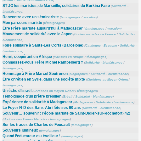
(
enfant
/
Solidarité - bienfaisance
)
ST JO les maristes, de Marseille, solidaires du Burkina Faso
(
Solidarité -
bienfaisance
)
Rencontre avec un séminariste
(
témoignages
/
vocation
)
Mon parcours mariste
(
témoignages
)
Être Frère mariste aujourd’hui à Madagascar
(
témoignages
/
vocation
)
Mouvement de solidarité avec le Japon
(
Ecoles maristes de France
/
Solidarité -
bienfaisance
)
Foire solidaire à Sants-Les Corts (Barcelone)
(
Catalogne - Espagne
/
Solidarité -
bienfaisance
)
Henri, coopérant en Afrique
(
Maristes en Afrique
/
témoignages
)
Connaissez-vous Frère Michel Rampelberg ?
(
Solidarité - bienfaisance
/
témoignages
)
Hommage à Frère Marcel Soutrenon
(
biographies
/
Solidarité - bienfaisance
)
Être chrétien en Syrie, dans une société mixte
(
Chrétiens au Moyen Orient
/
témoignages
)
Un écho d’Israël
(
Chrétiens au Moyen Orient
/
témoignages
)
Témoignage d’un prêtre brésilien
(
Brésil
/
Solidarité - bienfaisance
)
Expérience de solidarité à Madagascar
(
Madagascar
/
Solidarité - bienfaisance
)
Le Foyer N-D des Sans-Abri fête ses 60 ans
(
Solidarité - bienfaisance
)
Souvenir… souvenir : l’école mariste de Saint-Didier-sur-Rochefort (42)
(
Histoire des Frères Maristes
/
témoignages
)
Sur les traces de Charles de Foucault
(
témoignages
)
Souvenirs lumineux
(
témoignages
)
Quand l’éducateur est éveilleur !
(
témoignages
)