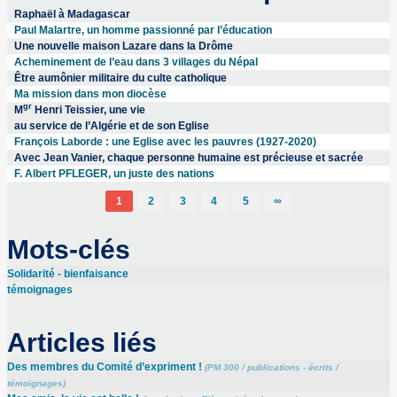
Raphaël à Madagascar
Paul Malartre, un homme passionné par l’éducation
Une nouvelle maison Lazare dans la Drôme
Acheminement de l’eau dans 3 villages du Népal
Être aumônier militaire du culte catholique
Ma mission dans mon diocèse
gr
M
Henri Teissier, une vie
au service de l’Algérie et de son Eglise
François Laborde : une Eglise avec les pauvres (1927-2020)
Avec Jean Vanier, chaque personne humaine est précieuse et sacrée
F. Albert PFLEGER, un juste des nations
1
2
3
4
5
∞
Mots-clés
Solidarité - bienfaisance
témoignages
Articles liés
Des membres du Comité d’expriment !
(
PM 300
/
publications - écrits
/
témoignages
)