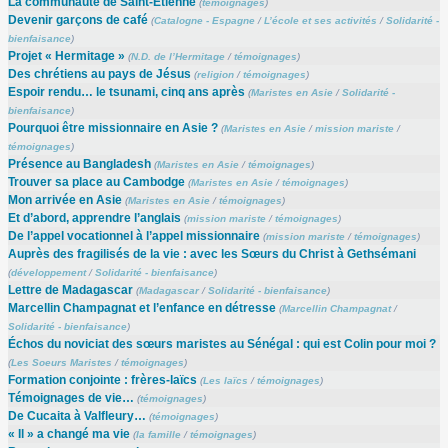
La communauté de Saint-Étienne
(
témoignages
)
Devenir garçons de café
(
Catalogne - Espagne
/
L’école et ses activités
/
Solidarité -
bienfaisance
)
Projet « Hermitage »
(
N.D. de l’Hermitage
/
témoignages
)
Des chrétiens au pays de Jésus
(
religion
/
témoignages
)
Espoir rendu… le tsunami, cinq ans après
(
Maristes en Asie
/
Solidarité -
bienfaisance
)
Pourquoi être missionnaire en Asie ?
(
Maristes en Asie
/
mission mariste
/
témoignages
)
Présence au Bangladesh
(
Maristes en Asie
/
témoignages
)
Trouver sa place au Cambodge
(
Maristes en Asie
/
témoignages
)
Mon arrivée en Asie
(
Maristes en Asie
/
témoignages
)
Et d’abord, apprendre l’anglais
(
mission mariste
/
témoignages
)
De l’appel vocationnel à l’appel missionnaire
(
mission mariste
/
témoignages
)
Auprès des fragilisés de la vie : avec les Sœurs du Christ à Gethsémani
(
développement
/
Solidarité - bienfaisance
)
Lettre de Madagascar
(
Madagascar
/
Solidarité - bienfaisance
)
Marcellin Champagnat et l’enfance en détresse
(
Marcellin Champagnat
/
Solidarité - bienfaisance
)
Échos du noviciat des sœurs maristes au Sénégal : qui est Colin pour moi ?
(
Les Soeurs Maristes
/
témoignages
)
Formation conjointe : frères-laïcs
(
Les laïcs
/
témoignages
)
Témoignages de vie…
(
témoignages
)
De Cucaita à Valfleury…
(
témoignages
)
« Il » a changé ma vie
(
la famille
/
témoignages
)