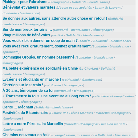
Plaidoyer pour l’altruisme
(
Bibliographie
/
Solidarité - bienfaisance
)
Bénévolat et valeurs maristes
(
L’école et ses activités
/
Lagny St-Laurent
/
Solidarité - bienfaisance
)
Se donner aux autres, sans attendre autre chose en retour !
(
Solidarité -
bienfaisance
/
témoignages
)
Sur de nombreux terrains …
(
Solidarité - bienfaisance
/
témoignages
)
Vingt millions de bénévoles
(
société
/
Solidarité - bienfaisance
)
Vous voulez bien donner un coup de main ?
(
société
/
Solidarité - bienfaisance
)
Vous avez reçu gratuitement, donnez gratuitement
(
Solidarité - bienfaisance
/
spiritualité
)
Dominique Grouès, un homme passionné
(
Solidarité - bienfaisance
/
témoignages
)
Ma petite expérience de solidarité en Chine
(
Le Cheylard
/
Solidarité -
bienfaisance
/
témoignages
)
Lycéens et étudiants en marche !
(
spiritualité
/
témoignages
)
Chrétien sur le terrain !
(
spiritualité
/
témoignages
)
À 20 ans, témoigner de sa foi
(
spiritualité
/
témoignages
)
« Transmettre la foi », une aventure au long cours !
(
catéchèse - évangélisation
/
spiritualité
/
témoignages
)
Gentil … Méchant
(
Solidarité - bienfaisance
)
Festivités du Bicentenaire
(
Histoire des Frères Maristes
/
Marcellin Champagnat
/
témoignages
)
Lettre à notre Père, saint Marcellin
(
Marcellin Champagnat
/
mission mariste
/
témoignages
)
Chemins nouveaux en Asie
(
Evangélisation, missions
/
La Valla 200
/
Maristes en