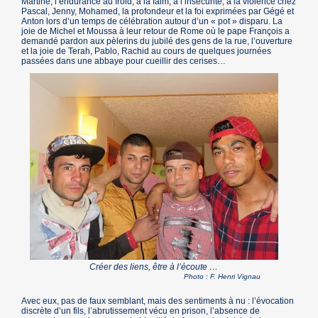
Martine, l’endurance au froid, à la faim, à l’insécurité, à la violence chez
Pascal, Jenny, Mohamed, la profondeur et la foi exprimées par Gégé et
Anton lors d’un temps de célébration autour d’un « pot » disparu. La
joie de Michel et Moussa à leur retour de Rome où le pape François a
demandé pardon aux pèlerins du jubilé des gens de la rue, l’ouverture
et la joie de Terah, Pablo, Rachid au cours de quelques journées
passées dans une abbaye pour cueillir des cerises…
Créer des liens, être à l’écoute …
Photo : F. Henri Vignau
Avec eux, pas de faux semblant, mais des sentiments à nu : l’évocation
discrète d’un fils, l’abrutissement vécu en prison, l’absence de