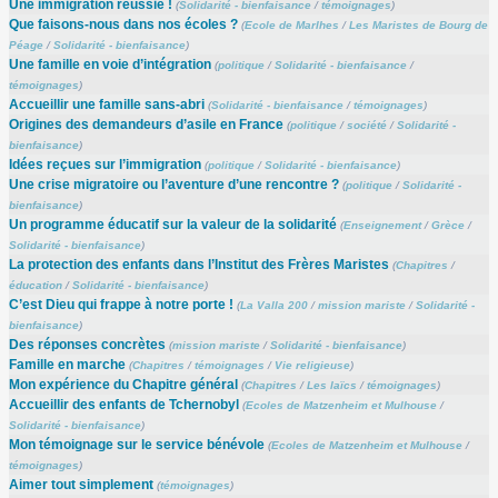
Une immigration réussie !
(
Solidarité - bienfaisance
/
témoignages
)
Que faisons-nous dans nos écoles ?
(
Ecole de Marlhes
/
Les Maristes de Bourg de
Péage
/
Solidarité - bienfaisance
)
Une famille en voie d’intégration
(
politique
/
Solidarité - bienfaisance
/
témoignages
)
Accueillir une famille sans-abri
(
Solidarité - bienfaisance
/
témoignages
)
Origines des demandeurs d’asile en France
(
politique
/
société
/
Solidarité -
bienfaisance
)
Idées reçues sur l’immigration
(
politique
/
Solidarité - bienfaisance
)
Une crise migratoire ou l’aventure d’une rencontre ?
(
politique
/
Solidarité -
bienfaisance
)
Un programme éducatif sur la valeur de la solidarité
(
Enseignement
/
Grèce
/
Solidarité - bienfaisance
)
La protection des enfants dans l’Institut des Frères Maristes
(
Chapitres
/
éducation
/
Solidarité - bienfaisance
)
C’est Dieu qui frappe à notre porte !
(
La Valla 200
/
mission mariste
/
Solidarité -
bienfaisance
)
Des réponses concrètes
(
mission mariste
/
Solidarité - bienfaisance
)
Famille en marche
(
Chapitres
/
témoignages
/
Vie religieuse
)
Mon expérience du Chapitre général
(
Chapitres
/
Les laïcs
/
témoignages
)
Accueillir des enfants de Tchernobyl
(
Ecoles de Matzenheim et Mulhouse
/
Solidarité - bienfaisance
)
Mon témoignage sur le service bénévole
(
Ecoles de Matzenheim et Mulhouse
/
témoignages
)
Aimer tout simplement
(
témoignages
)