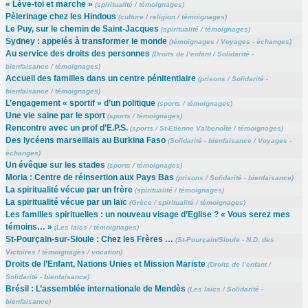
« Lève-toi et marche »
(
spiritualité
/
témoignages
)
Pèlerinage chez les Hindous
(
culture
/
religion
/
témoignages
)
Le Puy, sur le chemin de Saint-Jacques
(
spiritualité
/
témoignages
)
Sydney : appelés à transformer le monde
(
témoignages
/
Voyages - échanges
)
Au service des droits des personnes
(
Droits de l’enfant
/
Solidarité -
bienfaisance
/
témoignages
)
Accueil des familles dans un centre pénitentiaire
(
prisons
/
Solidarité -
bienfaisance
/
témoignages
)
L’engagement « sportif » d’un politique
(
sports
/
témoignages
)
Une vie saine par le sport
(
sports
/
témoignages
)
Rencontre avec un prof d’E.P.S.
(
sports
/
St-Etienne Valbenoîte
/
témoignages
)
Des lycéens marseillais au Burkina Faso
(
Solidarité - bienfaisance
/
Voyages -
échanges
)
Un évêque sur les stades
(
sports
/
témoignages
)
Moria : Centre de réinsertion aux Pays Bas
(
prisons
/
Solidarité - bienfaisance
)
La spiritualité vécue par un frère
(
spiritualité
/
témoignages
)
La spiritualité vécue par un laïc
(
Grèce
/
spiritualité
/
témoignages
)
Les familles spirituelles : un nouveau visage d’Eglise ? « Vous serez mes
témoins… »
(
Les laïcs
/
témoignages
)
St-Pourçain-sur-Sioule : Chez les Frères …
(
St-Pourçain/Sioule - N.D. des
Victoires
/
témoignages
/
vocation
)
Droits de l’Enfant, Nations Unies et Mission Mariste
(
Droits de l’enfant
/
Solidarité - bienfaisance
)
Brésil : L’assemblée internationale de Mendès
(
Les laïcs
/
Solidarité -
bienfaisance
)