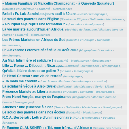
« Maison Familiale St Marcellin Champagnat » à Quevedo (Equateur)
(
Maristes en Amérique
/
Solidarité - bienfaisance
)
Brésil : Fr. Luiz Santini, toujours actif à 80 ans
(
Brésil
/
témoignages
)
Le souci des pauvres dans l’Eglise
(
Histoire de l’Eglise
/
Solidarité - bienfaisance
)
« Pourquoi ai-je repris une formation ? »
(
Les laïcs
/
témoignages
)
La vie mariste aujourd’hui, en Afrique.
(
Activités de formation
/
Maristes hors de
France
/
Solidarité - bienfaisance
)
Les Frères Maristes en Afrique du Sud
(
Maristes en Afrique
/
Solidarité -
bienfaisance
)
Fr. Alexandre Lefebvre décédé le 20 août 2002
(
biographies
/
Les laïcs
/
témoignages
)
Au Mali. Infirmière et solidaire !
(
Solidarité - bienfaisance
/
témoignages
)
Lille … Rome … Djibouti … Nicaragua
(
Solidarité - bienfaisance
/
témoignages
)
Qu’allait-il faire dans cette galère ?
(
prisons
/
témoignages
)
Fr. Henri Catteau : une vie de retraité
(
témoignages
)
« Ta main me conduit »
(
Les Soeurs Maristes
/
témoignages
/
vocation
)
La solidarité vécue à Alep (Syrie)
(
Solidarité - bienfaisance
/
Syrie - Liban
)
Présence Mariste au Liberia
(
Maristes en Afrique
/
Solidarité - bienfaisance
)
Frère Henri Vergès, martyr de l’espérance
(
biographies
/
Maristes hors de
France
/
témoignages
)
Athènes : une jeunesse à aider
(
Grèce
/
Solidarité - bienfaisance
/
témoignages
)
Le souci des pauvres dans nos écoles
(
Solidarité - bienfaisance
)
R.C.A. Berbérati : Lettre d’un missionnaire
(
RCA
/
témoignages
/
Voyages -
échanges
)
Fr Eugène CLAUSSNER : « Toi, mon frère… d’Afrique »
(
Histoire des Frères