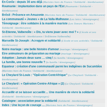
En Corée : depuis 30 ans déjà
(
Maristes hors de France
/
Solidarité - bienfaisance
)
Roumanie : implantation dans un pays de l’Est
(
Roumanie
/
Solidarité -
bienfaisance
)
Brésil : Présence en Amazonie
(
Maristes hors de France
/
Solidarité - bienfaisance
)
La communauté « Jeunes » de La Valla-Mulhouse
(
Les laïcs
/
témoignages
)
Témoignage : être solidaire à la manière mariste
(
Les Soeurs Maristes
/
Solidarité - bienfaisance
)
St-Etienne, Valbenoîte : « Dis, tu viens jouer avec moi ? »
(
L’école et ses
activités
/
Solidarité - bienfaisance
/
St-Etienne Valbenoîte
)
Marseille St-Joseph : Acrogym et solidarité
(
L’école et ses activités
/
Solidarité -
bienfaisance
)
Notre mariage : une belle histoire d’amour
(
mariage
/
témoignages
)
Etre animateurs de préparation au mariage
(
mariage
/
témoignages
)
Adoption : Jamais deux sans … cinq !
(
la famille
/
témoignages
)
La famille, une bonne nouvelle ?
(
la famille
/
témoignages
)
Equateur : création d’une communauté parmi les indigènes de Sucumbíos
(
Maristes hors de France
/
Solidarité - bienfaisance
)
Le Cheylard St-Louis : ’’Opération CentrAfrique’’
(
Le Cheylard
/
Solidarité -
bienfaisance
)
Le Cheylard : « Opération Centre-Afrique » (2)
(
Le Cheylard
/
Solidarité -
bienfaisance
)
Accueillir et se laisser accueillir… Une manière de vivre la solidarité
(
Solidarité - bienfaisance
/
témoignages
)
Catalogne : association pour la solidarité
(
Solidarité - bienfaisance
)
Indes : Une leçon de courage …
(
Maristes hors de France
/
témoignages
)