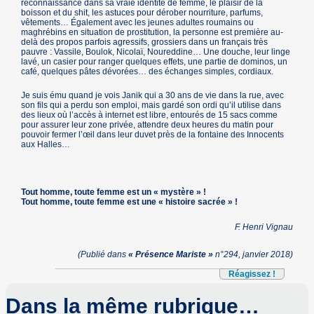
reconnaissance dans sa vraie identité de femme, le plaisir de la
boisson et du shit, les astuces pour dérober nourriture, parfums,
vêtements… Également avec les jeunes adultes roumains ou
maghrébins en situation de prostitution, la personne est première au-
delà des propos parfois agressifs, grossiers dans un français très
pauvre : Vassile, Boulok, Nicolaï, Noureddine… Une douche, leur linge
lavé, un casier pour ranger quelques effets, une partie de dominos, un
café, quelques pâtes dévorées… des échanges simples, cordiaux.
Je suis ému quand je vois Janik qui a 30 ans de vie dans la rue, avec
son fils qui a perdu son emploi, mais gardé son ordi qu’il utilise dans
des lieux où l’accès à internet est libre, entourés de 15 sacs comme
pour assurer leur zone privée, attendre deux heures du matin pour
pouvoir fermer l’œil dans leur duvet près de la fontaine des Innocents
aux Halles…
Tout homme, toute femme est un « mystère » !
Tout homme, toute femme est une « histoire sacrée » !
F. Henri Vignau
(Publié dans
« Présence Mariste »
n°294, janvier 2018)
Réagissez !
Dans la même rubrique…