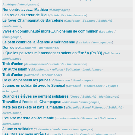
Amérique
/
témoignages
)
Rencontre avec… Mathieu
(
témoignages
)
Les roues du cœur de Dieu
(
Solidarité - bienfaisance
)
Le foyer Champagnat de Barcelone
(
Catalogne - Espagne
/
Solidarité -
bienfaisance
)
Vivre en communauté mixte…un chemin de communion
(
Les laïcs
/
témoignages
)
Le petit colibri de la légende Amérindienne
(
Les laïcs
/
témoignages
)
Don de soi
(
Solidarité - bienfaisance
)
« Que les pauvres m’entendent et soient en fête ! » (Ps 33)
(
Solidarité -
bienfaisance
)
Trait d’union
(
développement
/
Solidarité - bienfaisance
)
Un autre islam ?
(
Musulmans
/
religion
/
Solidarité - bienfaisance
)
Trait d’union
(
Solidarité - bienfaisance
)
Ce qu’en pensent les jeunes ?
(
éducation
/
témoignages
)
Jeunes en solidarité avec le Sénégal
(
Solidarité - bienfaisance
/
Voyages -
échanges
)
Quand les élèves se sentent solidaires
(
Grèce
/
Solidarité - bienfaisance
)
Travailler à l’école de Champagnat
(
éducation
/
témoignages
)
Mets tes baskets et bats la maladie !
(
Chazelles Raoul Follereau
/
Solidarité -
bienfaisance
)
L’œuvre mariste en Roumanie
(
mission mariste
/
Roumanie
/
Solidarité -
bienfaisance
)
Jeune et solidaire
(
Solidarité - bienfaisance
/
témoignages
)
Les JMJ, six mois après !
(
Lagny St-Laurent
/
Le Cheylard
/
témoignages
)