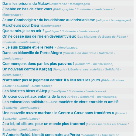
Dans les prisons du Malawi
(
espérance
/
témoignages
)
J’habite en bas de chez vous
(
Bibliographie
/
Solidarité - bienfaisance
/
témoignages
)
Jeune Cambodgien : du bouddhisme au christianisme
(
religion
/
témoignages
)
Marcheurs pour Dieu
(
témoignages
)
Que serais-je sans toit ?
(
politique
/
Solidarité - bienfaisance
)
On ne cesse pas de rire en devenant vieux
(
Les Maristes de Bourg de Péage
/
Solidarité - bienfaisance
)
« Je suis tzigane et je le reste »
(
témoignages
)
Dans un bidonville de Porto Alegre
(
Maristes en Amérique
/
Solidarité -
bienfaisance
)
Commençons donc par les plus pauvres !
(
Solidarité - bienfaisance
)
Un nouveau centre à Karçag
(
Hongrie
/
L’école et ses activités
/
Solidarité -
bienfaisance
)
N’attendez pas le jugement dernier. Il a lieu tous les jours
(
Bible - Ecriture
Sainte
/
Solidarité - bienfaisance
)
Les Maristes bleus d’Alep
(
Liban-Syrie
/
Solidarité - bienfaisance
)
Un cœur ouvert aux enfants de la rue
(
Grèce
/
Solidarité - bienfaisance
)
Les colocations solidaires…une manière de vivre entraide et amitié
(
Solidarité - bienfaisance
)
Une nouvelle œuvre mariste : le Centre « Cœur sans frontières »
(
Grèce
/
Solidarité - bienfaisance
)
Jeu ici, toi ailleurs, pour un monde plus fraternel
(
Ecoles maristes en Alsace
/
Solidarité - bienfaisance
)
F. Antonio Boldú, bientôt centenaire au Pérou
(
biographies
/
Maristes en