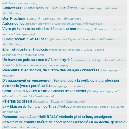
Solidarité - bienfaisance
)
Anniversaire du Mouvement Foi et Lumière
(
N.D. de l’Hermitage
/
Solidarité -
bienfaisance
)
Mon Prochain
(
Solidarité - bienfaisance
/
témoignages
)
Autour du feu
(
mission mariste
/
St-Etienne Valbenoîte
/
témoignages
)
Vivre pleinement sa mission d’éducateur mariste
(
Lagny St-Laurent
/
mission
mariste
/
témoignages
)
Œuvre sociale “SAÓ-PRAT ?
(
Catalogne - Espagne
/
éducation
/
Solidarité -
bienfaisance
)
Ellen, étudiante en théologie
(
Maristes en Amérique
/
SMSM - Soeurs
Missionnaires
/
témoignages
)
Un havre de paix au cœur d’Alep martyrisée
(
Chrétiens au Moyen Orient
/
Liban-
Syrie
/
Solidarité - bienfaisance
/
témoignages
)
Rencontre avec Monica, de l’Ordre des vierges consacrées
(
témoignages
/
vocation
)
D’engagement en engagement, témoignage à la veille de ma profession
solennelle (vœux perpétuels)
(
témoignages
/
vocation
)
Centre ouvert Rialles à Santa Coloma de Gramenet
(
Catalogne - Espagne
/
éducation
/
Solidarité - bienfaisance
)
Pèlerins du désert
(
Catalogne - Espagne
/
témoignages
)
La « Maison de l’enfant » de Tires, Portugal
(
Maristes hors de France
/
Solidarité -
bienfaisance
)
Rencontre avec Jean Noël BALLY médecin généraliste, enseignant
universitaire comme maître de conférences associé en médecine générale
(
Solidarité - bienfaisance
)