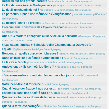
Regards sur nos grands-parents
(
la famille
/
la retraite
/
témoignages
)
La Fondation « Avenir Madagascar »
(
Madagascar
/
Solidarité - bienfaisance
)
Le deuil, un chemin de foi ?
(
catéchèse - évangélisation
/
témoignages
)
Le parcours Alpha : une méthode d’évangélisation
(
catéchèse - évangélisation
/
témoignages
)
La foi chrétienne se propose…
(
catéchèse - évangélisation
/
témoignages
)
En Roumanie, construire des foyers d’espoir
(
Roumanie
/
Solidarité -
bienfaisance
)
Une ONG mariste espagnole au service de la solidarité
(
Catalogne - Espagne
/
Solidarité - bienfaisance
)
« Las casas familias » Saint Marcellin Champagnat à Quevedo (en
Équateur)
(
Maristes en Amérique
/
témoignages
)
Rencontrer, quelle source de richesses !
(
culture
/
Inter-religieux
/
témoignages
)
Dans un quartier aux échos symphoniques !
(
société
/
témoignages
)
La laïcité à l’école
(
L’école et ses activités
/
laïcité
/
témoignages
)
Anticyclone : « Ils sont où, les Noirs ? »
(
politique
/
société
/
Solidarité -
bienfaisance
)
« Vivre ensemble », c’est simple comme « bonjour »
(
société
/
Solidarité -
bienfaisance
)
Notre belle-fille est africaine
(
société
/
témoignages
)
Quand l’étranger frappe à nos portes… !
(
politique
/
Solidarité - bienfaisance
)
Ensemble dans une société Arc-en-Ciel
(
Solidarité - bienfaisance
)
Que votre charité se donne de la peine
(
Solidarité - bienfaisance
/
témoignages
/
Voyages - échanges
)
Quand la terre est partagée…
(
Solidarité - bienfaisance
/
Voyages - échanges
)