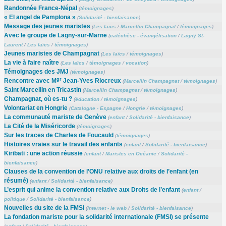
Randonnée France-Népal
(
témoignages
)
« El angel de Pamplona »
(
Solidarité - bienfaisance
)
Message des jeunes maristes
(
Les laïcs
/
Marcellin Champagnat
/
témoignages
)
Avec le groupe de Lagny-sur-Marne
(
catéchèse - évangélisation
/
Lagny St-
Laurent
/
Les laïcs
/
témoignages
)
Jeunes maristes de Champagnat
(
Les laïcs
/
témoignages
)
La vie à faire naître
(
Les laïcs
/
témoignages
/
vocation
)
Témoignages des JMJ
(
témoignages
)
gr
Rencontre avec M
Jean-Yves Riocreux
(
Marcellin Champagnat
/
témoignages
)
Saint Marcellin en Tricastin
(
Marcellin Champagnat
/
témoignages
)
Champagnat, où es-tu ?
(
éducation
/
témoignages
)
Volontariat en Hongrie
(
Catalogne - Espagne
/
Hongrie
/
témoignages
)
La communauté mariste de Genève
(
enfant
/
Solidarité - bienfaisance
)
La Cité de la Miséricorde
(
témoignages
)
Sur les traces de Charles de Foucauld
(
témoignages
)
Histoires vraies sur le travail des enfants
(
enfant
/
Solidarité - bienfaisance
)
Kiribati : une action réussie
(
enfant
/
Maristes en Océanie
/
Solidarité -
bienfaisance
)
Clauses de la convention de l’ONU relative aux droits de l’enfant (en
résumé)
(
enfant
/
Solidarité - bienfaisance
)
L’esprit qui anime la convention relative aux Droits de l’enfant
(
enfant
/
politique
/
Solidarité - bienfaisance
)
Nouvelles du site de la FMSI
(
Internet - le web
/
Solidarité - bienfaisance
)
La fondation mariste pour la solidarité internationale (FMSI) se présente