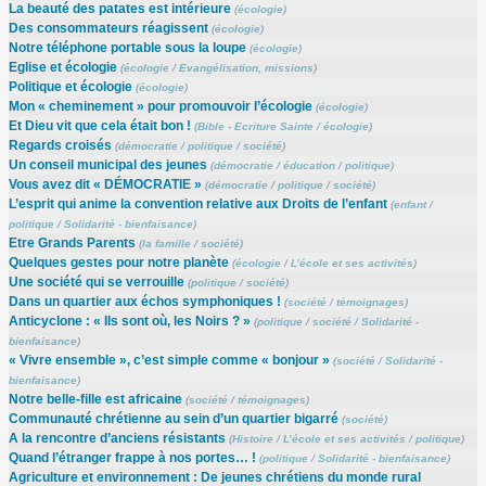
La beauté des patates est intérieure
(
écologie
)
Des consommateurs réagissent
(
écologie
)
Notre téléphone portable sous la loupe
(
écologie
)
Eglise et écologie
(
écologie
/
Evangélisation, missions
)
Politique et écologie
(
écologie
)
Mon « cheminement » pour promouvoir l’écologie
(
écologie
)
Et Dieu vit que cela était bon !
(
Bible - Ecriture Sainte
/
écologie
)
Regards croisés
(
démocratie
/
politique
/
société
)
Un conseil municipal des jeunes
(
démocratie
/
éducation
/
politique
)
Vous avez dit « DÉMOCRATIE »
(
démocratie
/
politique
/
société
)
L’esprit qui anime la convention relative aux Droits de l’enfant
(
enfant
/
politique
/
Solidarité - bienfaisance
)
Etre Grands Parents
(
la famille
/
société
)
Quelques gestes pour notre planète
(
écologie
/
L’école et ses activités
)
Une société qui se verrouille
(
politique
/
société
)
Dans un quartier aux échos symphoniques !
(
société
/
témoignages
)
Anticyclone : « Ils sont où, les Noirs ? »
(
politique
/
société
/
Solidarité -
bienfaisance
)
« Vivre ensemble », c’est simple comme « bonjour »
(
société
/
Solidarité -
bienfaisance
)
Notre belle-fille est africaine
(
société
/
témoignages
)
Communauté chrétienne au sein d’un quartier bigarré
(
société
)
A la rencontre d’anciens résistants
(
Histoire
/
L’école et ses activités
/
politique
)
Quand l’étranger frappe à nos portes… !
(
politique
/
Solidarité - bienfaisance
)
Agriculture et environnement : De jeunes chrétiens du monde rural