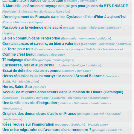
La nature, aux sources de la beauté
(
écologie
/
spiritualité
)
À Marseille, opération nettoyage des plages pour jeunes du BTS DNMADE
(
écologie
/
St-Joseph les Maristes à Marseille
)
L’enseignement du Français dans les Cyclades d’hier d’hier à aujourd’hui
(
Grèce
/
Histoire
/
politique
)
Parabole sur la violence et le sacré
(
medias - radios - télévision
/
politique
/
religion
)
Le bien commun dans l’entreprise
(
Economie - commerce
/
politique
)
Connaissances et savoirs, un bien à valoriser
(
Economie - commerce
/
politique
)
La Terre pour tous
(
Economie - commerce
/
politique
/
Solidarité - bienfaisance
)
Comme c’est beau !
(
culture
/
écologie
)
Témoignage d’un élu
(
politique
/
témoignages
)
Enclosures, hier et aujourd’hui…
(
culture
/
écologie
/
politique
)
Essai de définition du bien commun
(
culture
/
politique
)
Héros républicain, saint martyr : le colonel Arnaud Beltrame
(
société
/
Solidarité - bienfaisance
)
Héros, Saint, Star
(
société
)
Accueil de migrants adolescents dans la maison de Llinars (Catalogne)
(
Catalogne - Espagne
/
politique
/
Solidarité - bienfaisance
/
témoignages
)
Une famille en voie d’intégration
(
politique
/
Solidarité - bienfaisance
/
témoignages
)
Origines des demandeurs d’asile en France
(
politique
/
société
/
Solidarité -
bienfaisance
)
Idées reçues sur l’immigration
(
politique
/
Solidarité - bienfaisance
)
Une crise migratoire ou l’aventure d’une rencontre ?
(
politique
/
Solidarité -