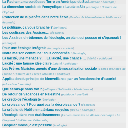
La Pachamama ou déesse Terre en Amérique du Sud
(
culture
/
écologie
)
La dimension sociale de l’encyclique « Laudato Si »
(
écologie
/
Histoire de
l’Eglise
)
Protection de la planète dans notre école
(
Ecoles de Matzenheim et Mulhouse
/
écologie
)
Le politique, ça vous branche ?
(
politique
)
Les coulisses des Assises…
(
écologie
)
Les Assises chrétiennes de l’écologie, un plant qui pousse et s’épanouit !
(
écologie
)
Pour une écologie intégrale
(
écologie
/
société
)
Notre maison commune : tous concernés !
(
écologie
)
La laïcité, une menace ? … La laïcité, une chance …
(
laïcité
/
politique
)
Laïcité : une fausse idée claire
(
laïcité
/
politique
)
Les Frères Maristes agents d’une démocratisation sociale
(
Ecoles maristes de
France
/
Histoire des Frères Maristes
/
politique
)
Application du principe de bienveillance par un fonctionnaire d’autorité
(
éducation
/
société
)
Que serais-je sans toit ?
(
politique
/
Solidarité - bienfaisance
)
De retour de vacances en Palestine
(
politique
/
société
)
Le credo de l’écologiste
(
écologie
)
La croissance ? Pourquoi pas la décroissance ?
(
écologie
)
La crèche de Noël en matériaux recyclés
(
Brésil
/
écologie
)
L’écologie dans nos établissements
(
Ecoles maristes en Alsace
/
écologie
/
Le
Cheylard
/
St-Etienne Valbenoîte
)
Gaspiller moins, c’est possible
(
écologie
)