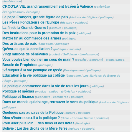
bienfaisance
)
CROQ’LA VIE, grand rassemblement lycéen à Valence
(
catéchèse -
évangélisation
/
écologie
)
Le pape François, grande figure de paix
(
Histoire de l’Eglise
/
politique
)
Les Pères Fondateurs de l’Europe
(
Histoire
/
politique
)
La fin de la Grande Guerre !
(
Histoire
/
politique
)
Des institutions pour la promotion de la paix
(
politique
)
Mettre fin au commerce des armes
(
politique
)
Des artisans de paix
(
éducation
/
politique
)
Qu’est-ce que la conciliation ?
(
politique
/
société
)
Vingt millions de bénévoles
(
société
/
Solidarité - bienfaisance
)
Vous voulez bien donner un coup de main ?
(
société
/
Solidarité - bienfaisance
)
Besoin de Prophètes
(
politique
)
S’éduquer à la vie politique en lycée
(
Enseignement
/
politique
)
Education à la vie politique au collège
(
éducation
/
Les Maristes de Bourg de
Péage
/
politique
)
La politique commence dans la vie de tous les jours
(
politique
)
Politique et médias
(
medias - radios - télévision
/
politique
)
Politique et finance
(
Economie - commerce
/
politique
)
Dans un monde qui change, retrouver le sens du politique
(
Histoire de l’Eglise
/
politique
)
Quelques pas au pays de la Politique
(
culture
/
politique
)
Dieu s’intéresse-t-il à la politique ?
(
Bible - Ecriture Sainte
/
politique
)
Pour aller plus loin… des films et des livres
(
écologie
)
Bolivie : Loi des droits de la Mère Terre
(
culture
/
écologie
)