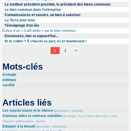
Le meilleur président possible, le président des biens communs
Le bien commun dans l’entreprise
Connaissances et savoirs, un bien à valoriser
La Terre pour tous
Témoignage d’un élu
Échos d’un « Café-philo » sur le bien commun
Enclosures, hier et aujourd’hui…
Et le colibri ? À chacun sa part, ici et maintenant !
1
2
∞
Mots-clés
écologie
politique
société
Articles liés
Les sourds muets et le silence
(
éducation
/
société
)
Animaux utiles et animaux nuisibles
(
écologie
/
Les Frères Maristes et leur
histoire
/
publications - écrits
)
Eduquer à la beauté
(
écologie
/
éducation
)