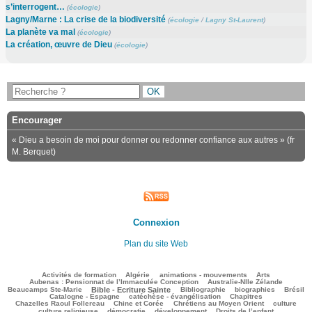
s’interrogent…
(
écologie
)
Lagny/Marne : La crise de la biodiversité
(
écologie
/
Lagny St-Laurent
)
La planète va mal
(
écologie
)
La création, œuvre de Dieu
(
écologie
)
Encourager
« Dieu a besoin de moi pour donner ou redonner confiance aux autres » (fr
M. Berquet)
Connexion
Plan du site Web
78/2124
59/2124
112/2124
168/2124
57/2124
Activités de formation
Algérie
animations - mouvements
Arts
41/2124
59/2124
Aubenas : Pensionnat de l’Immaculée Conception
Australie-Nlle Zélande
512/2124
35/2124
382/2124
119/2124
434/2124
Beaucamps Ste-Marie
Bible - Ecriture Sainte
Bibliographie
biographies
Brésil
451/2124
90/2124
117/2124
Catalogne - Espagne
catéchèse - évangélisation
Chapitres
76/2124
138/2124
352/2124
25/2124
Chazelles Raoul Follereau
Chine et Corée
Chrétiens au Moyen Orient
culture
65/2124
53/2124
111/2124
13/2124
culture religieuse
démocratie
développement
Droits de l’enfant