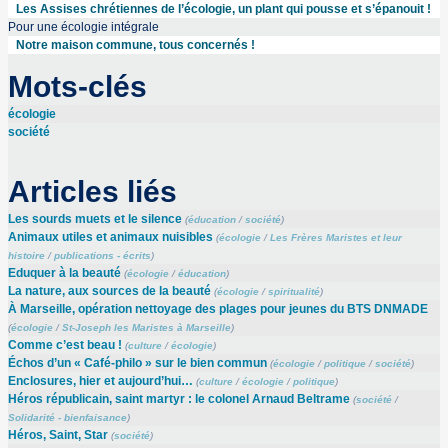
Les Assises chrétiennes de l’écologie, un plant qui pousse et s’épanouit !
Pour une écologie intégrale
Notre maison commune, tous concernés !
Mots-clés
écologie
société
Articles liés
Les sourds muets et le silence
(
éducation
/
société
)
Animaux utiles et animaux nuisibles
(
écologie
/
Les Frères Maristes et leur
histoire
/
publications - écrits
)
Eduquer à la beauté
(
écologie
/
éducation
)
La nature, aux sources de la beauté
(
écologie
/
spiritualité
)
À Marseille, opération nettoyage des plages pour jeunes du BTS DNMADE
(
écologie
/
St-Joseph les Maristes à Marseille
)
Comme c’est beau !
(
culture
/
écologie
)
Échos d’un « Café-philo » sur le bien commun
(
écologie
/
politique
/
société
)
Enclosures, hier et aujourd’hui…
(
culture
/
écologie
/
politique
)
Héros républicain, saint martyr : le colonel Arnaud Beltrame
(
société
/
Solidarité - bienfaisance
)
Héros, Saint, Star
(
société
)