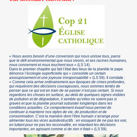
« Nous avons besoin d’une conversion qui nous unisse tous, parce
que le défi environnemental que nous vivons, et ses racines humaines,
nous concernent et nous touchent tous »
(LS 14).
Dans le premier chapitre qui fait l’état des lieux de la planète le pape
dénonce l’écologie superficielle qui
« consolide un certain
assoupissement et une joyeuse irresponsabilité »
(LS 59). Il constate :
« Comme cela arrive ordinairement aux époques de crises profondes,
qui requièrent des décisions courageuses, nous sommes tentés de
penser que ce qui est en train de se passer n’est pas certain. Si nous
regardons les choses en surface, au-delà de quelques signes visibles
de pollution et de dégradation, il semble qu’elles ne soient pas si
graves et que la planète pourrait subsister longtemps dans les
conditions actuelles. Ce comportement évasif nous permet de
continuer à maintenir nos styles de vie, de production et de
consommation. C’est la manière dont l’être humain s’arrange pour
alimenter tous les vices autodestructifs : en essayant de ne pas les voir,
en luttant pour ne pas les reconnaître, en retardant les décisions
importantes, en agissant comme si de rien n’était »
(LS 59).