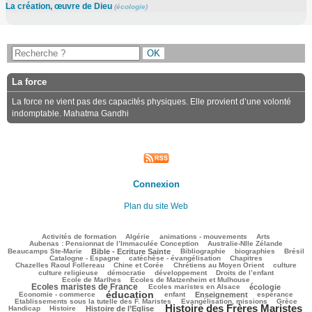
La création, œuvre de Dieu
(
écologie
)
La force
La force ne vient pas des capacités physiques. Elle provient d’une volonté
indomptable. Mahatma Gandhi
Connexion
Plan du site Web
117/2133
40/2133
98/2133
186/2133
90/2133
Activités de formation
Algérie
animations - mouvements
Arts
45/2133
53/2133
Aubenas : Pensionnat de l’Immaculée Conception
Australie-Nlle Zélande
561/2133
42/2133
368/2133
149/2133
373/2133
Beaucamps Ste-Marie
Bible - Ecriture Sainte
Bibliographie
biographies
Brésil
449/2133
92/2133
137/2133
Catalogne - Espagne
catéchèse - évangélisation
Chapitres
91/2133
192/2133
411/2133
36/2133
Chazelles Raoul Follereau
Chine et Corée
Chrétiens au Moyen Orient
culture
77/2133
56/2133
130/2133
16/2133
culture religieuse
démocratie
développement
Droits de l’enfant
138/2133
735/2133
Ecole de Marlhes
Ecoles de Matzenheim et Mulhouse
Ecoles maristes de France
210/2133
525/2133
73/2133
Ecoles maristes en Alsace
écologie
éducation
1272/2133
160/2133
687/2133
171/2133
45/2133
Economie - commerce
enfant
Enseignement
espérance
169/2133
359/2133
68/2133
Etablissements sous la tutelle des F. Maristes
Evangélisation, missions
Grèce
Histoire des Frères Maristes
171/2133
582/2133
1444/2133
110/2133
Handicap
Histoire
Histoire de l’Eglise