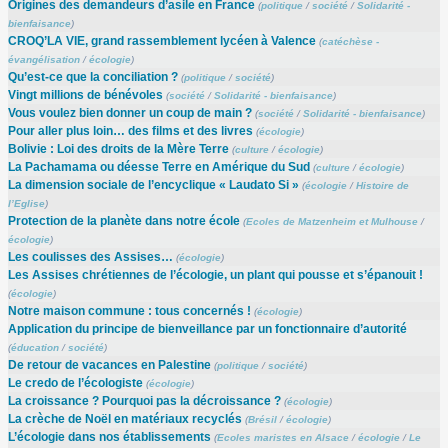
Origines des demandeurs d’asile en France
(
politique
/
société
/
Solidarité -
bienfaisance
)
CROQ’LA VIE, grand rassemblement lycéen à Valence
(
catéchèse -
évangélisation
/
écologie
)
Qu’est-ce que la conciliation ?
(
politique
/
société
)
Vingt millions de bénévoles
(
société
/
Solidarité - bienfaisance
)
Vous voulez bien donner un coup de main ?
(
société
/
Solidarité - bienfaisance
)
Pour aller plus loin… des films et des livres
(
écologie
)
Bolivie : Loi des droits de la Mère Terre
(
culture
/
écologie
)
La Pachamama ou déesse Terre en Amérique du Sud
(
culture
/
écologie
)
La dimension sociale de l’encyclique « Laudato Si »
(
écologie
/
Histoire de
l’Eglise
)
Protection de la planète dans notre école
(
Ecoles de Matzenheim et Mulhouse
/
écologie
)
Les coulisses des Assises…
(
écologie
)
Les Assises chrétiennes de l’écologie, un plant qui pousse et s’épanouit !
(
écologie
)
Notre maison commune : tous concernés !
(
écologie
)
Application du principe de bienveillance par un fonctionnaire d’autorité
(
éducation
/
société
)
De retour de vacances en Palestine
(
politique
/
société
)
Le credo de l’écologiste
(
écologie
)
La croissance ? Pourquoi pas la décroissance ?
(
écologie
)
La crèche de Noël en matériaux recyclés
(
Brésil
/
écologie
)
L’écologie dans nos établissements
(
Ecoles maristes en Alsace
/
écologie
/
Le