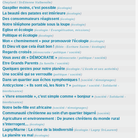
Cheylard
/
St-Etienne Valbenoîte
)
Gaspiller moins, c’est possible
(
écologie
)
La beauté des patates est intérieure
(
écologie
)
Des consommateurs réagissent
(
écologie
)
Notre téléphone portable sous la loupe
(
écologie
)
Eglise et écologie
(
écologie
/
Evangélisation, missions
)
Politique et écologie
(
écologie
)
Mon « cheminement » pour promouvoir l’écologie
(
écologie
)
Et Dieu vit que cela était bon !
(
Bible - Ecriture Sainte
/
écologie
)
Regards croisés
(
démocratie
/
politique
/
société
)
Vous avez dit « DÉMOCRATIE »
(
démocratie
/
politique
/
société
)
Etre Grands Parents
(
la famille
/
société
)
Quelques gestes pour notre planète
(
écologie
/
L’école et ses activités
)
Une société qui se verrouille
(
politique
/
société
)
Dans un quartier aux échos symphoniques !
(
société
/
témoignages
)
Anticyclone : « Ils sont où, les Noirs ? »
(
politique
/
société
/
Solidarité -
bienfaisance
)
« Vivre ensemble », c’est simple comme « bonjour »
(
société
/
Solidarité -
bienfaisance
)
Notre belle-fille est africaine
(
société
/
témoignages
)
Communauté chrétienne au sein d’un quartier bigarré
(
société
)
Agriculture et environnement : De jeunes chrétiens du monde rural
s’interrogent…
(
écologie
)
Lagny/Marne : La crise de la biodiversité
(
écologie
/
Lagny St-Laurent
)
La planète va mal
(
écologie
)