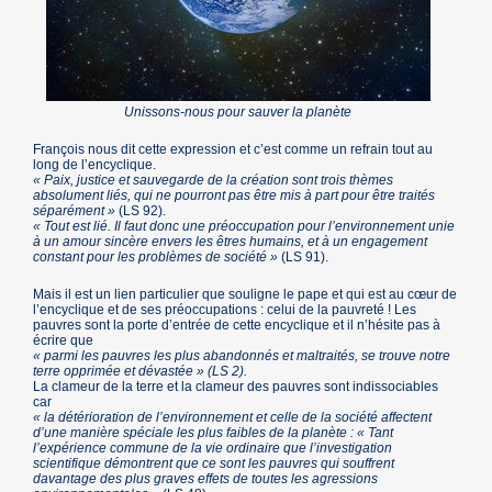
Unissons-nous pour sauver la planète
François nous dit cette expression et c’est comme un refrain tout au
long de l’encyclique.
« Paix, justice et sauvegarde de la création sont trois thèmes
absolument liés, qui ne pourront pas être mis à part pour être traités
séparément »
(LS 92).
« Tout est lié. Il faut donc une préoccupation pour l’environnement unie
à un amour sincère envers les êtres humains, et à un engagement
constant pour les problèmes de société »
(LS 91).
Mais il est un lien particulier que souligne le pape et qui est au cœur de
l’encyclique et de ses préoccupations : celui de la pauvreté ! Les
pauvres sont la porte d’entrée de cette encyclique et il n’hésite pas à
écrire que
« parmi les pauvres les plus abandonnés et maltraités, se trouve notre
terre opprimée et dévastée » (LS 2).
La clameur de la terre et la clameur des pauvres sont indissociables
car
« la détérioration de l’environnement et celle de la société affectent
d’une manière spéciale les plus faibles de la planète : « Tant
l’expérience commune de la vie ordinaire que l’investigation
scientifique démontrent que ce sont les pauvres qui souffrent
davantage des plus graves effets de toutes les agressions