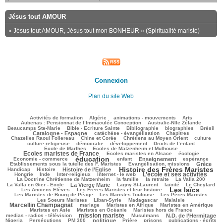
Jésus tout AMOUR
« Jésus tout AMOUR, Jésus tout mon BONHEUR » (Spiritualité mariste)
Connexion
Plan du site Web
113/2755
47/2755
153/2755
256/2755
89/2755
Activités de formation
Algérie
animations - mouvements
Arts
55/2755
92/2755
Aubenas : Pensionnat de l’Immaculée Conception
Australie-Nlle Zélande
589/2755
40/2755
590/2755
117/2755
817/2755
Beaucamps Ste-Marie
Bible - Ecriture Sainte
Bibliographie
biographies
Brésil
544/2755
155/2755
155/2755
Catalogne - Espagne
catéchèse - évangélisation
Chapitres
117/2755
264/2755
360/2755
31/2755
Chazelles Raoul Follereau
Chine et Corée
Chrétiens au Moyen Orient
culture
116/2755
78/2755
151/2755
13/2755
culture religieuse
démocratie
développement
Droits de l’enfant
130/2755
989/2755
Ecole de Marlhes
Ecoles de Matzenheim et Mulhouse
Ecoles maristes de France
249/2755
428/2755
130/2755
Ecoles maristes en Alsace
écologie
éducation
1516/2755
118/2755
752/2755
195/2755
66/2755
Economie - commerce
enfant
Enseignement
espérance
197/2755
852/2755
59/2755
Etablissements sous la tutelle des F. Maristes
Evangélisation, missions
Grèce
Histoire des Frères Maristes
225/2755
756/2755
1616/2755
156/2755
Handicap
Histoire
Histoire de l’Eglise
L’école et ses activités
29/2755
74/2755
175/2755
1143/2755
56/2755
Hongrie
Inde
Inter-religieux
Internet - le web
306/2755
89/2755
47/2755
91/2755
La Doctrine Chrétienne de Matzenheim
la famille
la retraite
La Valla 200
688/2755
377/2755
301/2755
263/2755
70/2755
La Valla en Gier - Ecole
La Vierge Marie
Lagny St-Laurent
laïcité
Le Cheylard
Les laïcs
151/2755
1514/2755
502/2755
Les Anciens Elèves
Les Frères Maristes et leur histoire
219/2755
525/2755
413/2755
Les Maristes de Bourg de Péage
Les Maristes Toulouse
Les Pères Maristes
105/2755
189/2755
36/2755
962/2755
Les Soeurs Maristes
Liban-Syrie
Madagascar
Malaisie
Marcellin Champagnat
43/2755
461/2755
343/2755
334/2755
mariage
Maristes en Afrique
Maristes en Amérique
70/2755
389/2755
301/2755
Maristes en Asie
Maristes en Océanie
Maristes hors de France
mission mariste
1015/2755
63/2755
851/2755
52/2755
medias - radios - télévision
Musulmans
N.D. de l’Hermitage
172/2755
149/2755
708/2755
232/2755
143/2755
276/2755
155/2755
Nigeria
Persécutions
PM 300
politique
Prière
prisons
publications - écrits