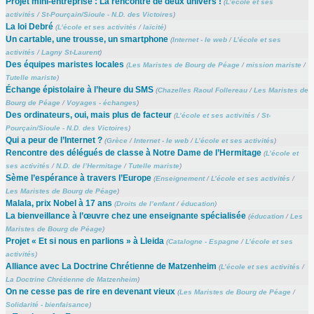
Projet mini-entreprise : La rencontre de deux univers !
(
L’école et ses
activités
/
St-Pourçain/Sioule - N.D. des Victoires
)
La loi Debré
(
L’école et ses activités
/
laïcité
)
Un cartable, une trousse, un smartphone
(
Internet - le web
/
L’école et ses
activités
/
Lagny St-Laurent
)
Des équipes maristes locales
(
Les Maristes de Bourg de Péage
/
mission mariste
/
Tutelle mariste
)
Échange épistolaire à l’heure du SMS
(
Chazelles Raoul Follereau
/
Les Maristes de
Bourg de Péage
/
Voyages - échanges
)
Des ordinateurs, oui, mais plus de facteur
(
L’école et ses activités
/
St-
Pourçain/Sioule - N.D. des Victoires
)
Qui a peur de l’Internet ?
(
Grèce
/
Internet - le web
/
L’école et ses activités
)
Rencontre des délégués de classe à Notre Dame de l’Hermitage
(
L’école et
ses activités
/
N.D. de l’Hermitage
/
Tutelle mariste
)
Sème l’espérance à travers l’Europe
(
Enseignement
/
L’école et ses activités
/
Les Maristes de Bourg de Péage
)
Malala, prix Nobel à 17 ans
(
Droits de l’enfant
/
éducation
)
La bienveillance à l’œuvre chez une enseignante spécialisée
(
éducation
/
Les
Maristes de Bourg de Péage
)
Projet « Et si nous en parlions » à Lleida
(
Catalogne - Espagne
/
L’école et ses
activités
)
Alliance avec La Doctrine Chrétienne de Matzenheim
(
L’école et ses activités
/
La Doctrine Chrétienne de Matzenheim
)
On ne cesse pas de rire en devenant vieux
(
Les Maristes de Bourg de Péage
/
Solidarité - bienfaisance
)