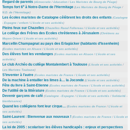
Regard de parents
(
démocratie
/
éducation
/
Les Maristes de Bourg de Péage
)
e
Temps fort 6
à Notre-Dame de l’Hermitage
(
Les Maristes de Bourg de Péage
/
N.D. de l’Hermitage
)
Les écoles maristes de Catalogne célèbrent les droits des enfants
(
Catalogne
- Espagne
/
enfant
/
L’école et ses activités
)
Pleins feux sur Chazelles
(
Chazelles Raoul Follereau
/
L’école et ses activités
)
Le collège des Frères des Ecoles chrétiennes à Jérusalem
(
Chrétiens au
Moyen Orient
/
L’école et ses activités
)
Marcellin Champagnat au pays des Erlagücker (habitants d’Issenheim)
(
Ecoles maristes en Alsace
/
L’école et ses activités
)
Des élèves font les vendanges
(
Ecoles maristes en Alsace
/
L’école et ses
activités
)
Le club Archéo du collège Montalembert à Toulouse
(
L’école et ses activités
/
Les Maristes Toulouse
)
S’inventer à l’autre
(
Ecoles maristes de France
/
L’école et ses activités
)
De la machine à entailler les limes à… la Joconde
(
L’école et ses activités
)
Fête du livre à Saint-Etienne
(
Ecoles maristes de France
/
L’école et ses activités
)
De l’utilité de la littérature
(
Ecoles maristes de France
/
L’école et ses activités
)
Devenir garçons de café
(
Catalogne - Espagne
/
L’école et ses activités
/
Solidarité -
bienfaisance
)
Quand les collégiens font leur cirque…
(
Ecoles maristes de France
/
L’école et
ses activités
)
Saint-Laurent : Bienvenue aux nouveaux !
(
Ecoles maristes de France
/
L’école et
ses activités
)
La loi de 2005 : scolariser les élèves handicapés : enjeux et perspectives