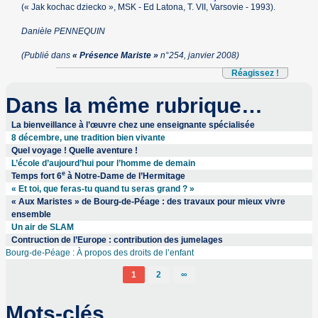
(« Jak kochac dziecko », MSK - Ed Latona, T. VII, Varsovie - 1993).
Danièle PENNEQUIN
(Publié dans
« Présence Mariste »
n°254, janvier 2008)
Réagissez !
Dans la même rubrique…
La bienveillance à l’œuvre chez une enseignante spécialisée
8 décembre, une tradition bien vivante
Quel voyage ! Quelle aventure !
L’école d’aujourd’hui pour l’homme de demain
e
Temps fort 6
à Notre-Dame de l’Hermitage
« Et toi, que feras-tu quand tu seras grand ? »
« Aux Maristes » de Bourg-de-Péage : des travaux pour mieux vivre
ensemble
Un air de SLAM
Contruction de l’Europe : contribution des jumelages
Bourg-de-Péage : À propos des droits de l’enfant
1
2
∞
Mots-clés