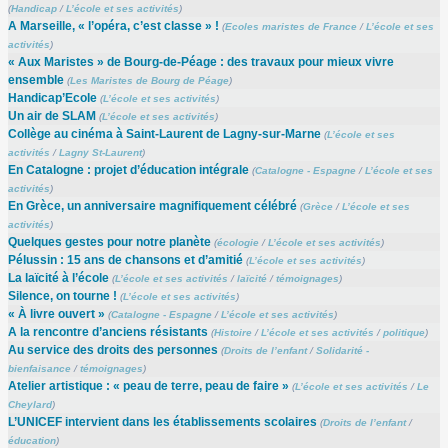
(
Handicap
/
L’école et ses activités
)
A Marseille, « l’opéra, c’est classe » !
(
Ecoles maristes de France
/
L’école et ses
activités
)
« Aux Maristes » de Bourg-de-Péage : des travaux pour mieux vivre
ensemble
(
Les Maristes de Bourg de Péage
)
Handicap’Ecole
(
L’école et ses activités
)
Un air de SLAM
(
L’école et ses activités
)
Collège au cinéma à Saint-Laurent de Lagny-sur-Marne
(
L’école et ses
activités
/
Lagny St-Laurent
)
En Catalogne : projet d’éducation intégrale
(
Catalogne - Espagne
/
L’école et ses
activités
)
En Grèce, un anniversaire magnifiquement célébré
(
Grèce
/
L’école et ses
activités
)
Quelques gestes pour notre planète
(
écologie
/
L’école et ses activités
)
Pélussin : 15 ans de chansons et d’amitié
(
L’école et ses activités
)
La laïcité à l’école
(
L’école et ses activités
/
laïcité
/
témoignages
)
Silence, on tourne !
(
L’école et ses activités
)
« À livre ouvert »
(
Catalogne - Espagne
/
L’école et ses activités
)
A la rencontre d’anciens résistants
(
Histoire
/
L’école et ses activités
/
politique
)
Au service des droits des personnes
(
Droits de l’enfant
/
Solidarité -
bienfaisance
/
témoignages
)
Atelier artistique : « peau de terre, peau de faire »
(
L’école et ses activités
/
Le
Cheylard
)
L’UNICEF intervient dans les établissements scolaires
(
Droits de l’enfant
/
éducation
)