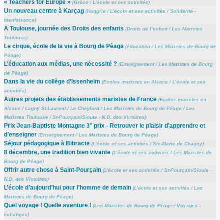
« Teachers for Europe »
(
Grèce
/
L’école et ses activités
)
Un nouveau centre à Karçag
(
Hongrie
/
L’école et ses activités
/
Solidarité -
bienfaisance
)
A Toulouse, journée des Droits des enfants
(
Droits de l’enfant
/
Les Maristes
Toulouse
)
Le cirque, école de la vie à Bourg de Péage
(
éducation
/
Les Maristes de Bourg de
Péage
)
L’éducation aux médias, une nécessité ?
(
Enseignement
/
Les Maristes de Bourg
de Péage
)
Dans la vie du collège d’Issenheim
(
Ecoles maristes en Alsace
/
L’école et ses
activités
)
Autres projets des établissements maristes de France
(
Ecoles maristes en
Alsace
/
Lagny St-Laurent
/
Le Cheylard
/
Les Maristes de Bourg de Péage
/
Les
Maristes Toulouse
/
St-Pourçain/Sioule - N.D. des Victoires
)
e
Prix Jean-Baptiste Montagne 3
prix - Retrouver le plaisir d’apprendre et
d’enseigner
(
Enseignement
/
Les Maristes de Bourg de Péage
)
Séjour pédagogique à Bibracte
(
L’école et ses activités
/
Ste-Marie de Chagny
)
8 décembre, une tradition bien vivante
(
L’école et ses activités
/
Les Maristes de
Bourg de Péage
)
Offrir autre chose à Saint-Pourçain
(
L’école et ses activités
/
St-Pourçain/Sioule -
N.D. des Victoires
)
L’école d’aujourd’hui pour l’homme de demain
(
L’école et ses activités
/
Les
Maristes de Bourg de Péage
)
Quel voyage ! Quelle aventure !
(
Les Maristes de Bourg de Péage
/
Voyages -
échanges
)