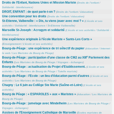
Droits de l’Enfant, Nations Unies et Mission Mariste
(
Droits de l’enfant
/
Solidarité - bienfaisance
)
DROIT, ENFANT : de quoi parle-t-on ?
(
Droits de l’enfant
/
éducation
)
Une convention pour les droits
(
Droits de l’enfant
/
éducation
)
St-Etienne, Valbenoîte : « Dis, tu viens jouer avec moi ? »
(
L’école et ses
activités
/
Solidarité - bienfaisance
/
St-Etienne Valbenoîte
)
Marseille St-Joseph : Acrogym et solidarité
(
L’école et ses activités
/
Solidarité -
bienfaisance
)
Une expérience originale à l’école Mariste « Sants-Les Corts »
(
Enseignement
/
L’école et ses activités
)
Bourg-de-Péage : une expérience de tri sélectif du papier
(
éducation
/
Internet -
le web
/
Les Maristes de Bourg de Péage
)
e
Bourg-de-Péage : participation d’une classe de CM2 au XIII
Parlement des
Enfants
(
Les Maristes de Bourg de Péage
/
Voyages - échanges
)
Bourg-de-Péage : actualisation du Projet d’Etablissement.
(
L’école et ses
activités
/
Les Maristes de Bourg de Péage
/
Tutelle mariste
)
Bourg-de-Péage : l’Ecole : un lieu d’éducation parmi d’autres
(
L’école et ses
activités
/
Les Maristes de Bourg de Péage
)
Chagny : Le 6 juin au Collège Ste Marie (Saône-et-Loire)
(
L’école et ses
activités
)
Bourg de Péage : « ESPAROLES » aux « Maristes »
(
éducation
/
Les Maristes de
Bourg de Péage
)
Bourg-de-Péage : jumelage avec Mindelheim
(
Les Maristes de Bourg de Péage
/
Voyages - échanges
)
Assises de l’Enseignement Catholique de Marseille
(
Ecoles maristes de