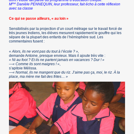
dont l’étude fait partie du programme d’éducation civique.
me
M
Danièle PENNEQUIN, leur professeur, fait écho à cette réflexion
avec sa classe
Ce qui se passe ailleurs, « au loin »
Sensibilisés par la projection d’un court métrage sur le travail forcé de
très jeunes Indiens, les élèves mesurent rapidement le gouffre qui les
sépare de la plupart des enfants de l’hémisphère sud. Les
commentaires fusent :
« Alors, ils ne vont pas du tout à l’école ? »,
demande Antoine, presque envieux. Mais il ajoute très vite :
« Ni au foot ? Et ils ne partent jamais en vacances ? Dur ! »
—« Comme ils sont maigres ! »
,
s’apitoie Mélissa.
—« Normal, ils ne mangent que du riz. J’aime pas ça, moi, le riz. À la
place, ma mère me fait des frites… »