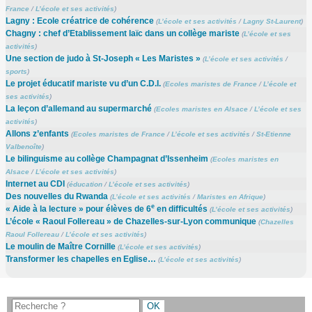
France
/
L’école et ses activités
)
Lagny : Ecole créatrice de cohérence
(
L’école et ses activités
/
Lagny St-Laurent
)
Chagny : chef d’Etablissement laïc dans un collège mariste
(
L’école et ses
activités
)
Une section de judo à St-Joseph « Les Maristes »
(
L’école et ses activités
/
sports
)
Le projet éducatif mariste vu d’un C.D.I.
(
Ecoles maristes de France
/
L’école et
ses activités
)
La leçon d’allemand au supermarché
(
Ecoles maristes en Alsace
/
L’école et ses
activités
)
Allons z’enfants
(
Ecoles maristes de France
/
L’école et ses activités
/
St-Etienne
Valbenoîte
)
Le bilinguisme au collège Champagnat d’Issenheim
(
Ecoles maristes en
Alsace
/
L’école et ses activités
)
Internet au CDI
(
éducation
/
L’école et ses activités
)
Des nouvelles du Rwanda
(
L’école et ses activités
/
Maristes en Afrique
)
e
« Aide à la lecture » pour élèves de 6
en difficultés
(
L’école et ses activités
)
L’école « Raoul Follereau » de Chazelles-sur-Lyon communique
(
Chazelles
Raoul Follereau
/
L’école et ses activités
)
Le moulin de Maître Cornille
(
L’école et ses activités
)
Transformer les chapelles en Eglise…
(
L’école et ses activités
)