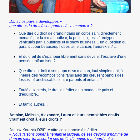
Dans nos pays « développés »
que dire « du droit à son papa et à sa maman » ?
Que dire du droit de grandir dans un corps sain, directement
menacé par la « malbouffe », la pollution, les stéréotypes
véhiculés par la publicité et le show business… un quotidien qui
garantit pour beaucoup l’obésité, le cancer, l’anorexie ? …
Et du droit de s’épanouir librement sans devenir l’esclave d’une
pensée uniformisée ? …
Que dire du droit à son papa et sa maman, tout simplement, à
l’heure des recompositions familiales qui creusent parfois des
fossés infranchissables entre parents et enfants ?
Foulé aux pieds, le droit d’hériter d’un monde de paix et
d’équilibre…
Et tant d’autres…
Antoine, Mélissa, Alexandre, Laura et leurs semblables ont-ils
vraiment droit à leurs droits ?
Janusz Korczak DZIELA offre cette phrase à méditer :
« Nous faisons porter à l’enfant le fardeau de ses devoirs d’homme de
demain sans lui accorder ses droits d’homme d’aujourd’hui. »