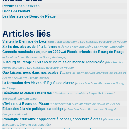
L’école et ses activités
Droits de l’enfant
Les Maristes de Bourg de Péage
Articles liés
Visite à la Biennale de Lyon
(
Arts
/
Enseignement
/
Les Maristes de Bourg de Péage
)
e
Sortie des élèves de 6
à la ferme
(
L’école et ses activités
/
St-Etienne Valbenoîte
)
Comédie musicale : un jour en 2030…à l’école primaire de Bourg de Péage
(
éducation
/
Les Maristes de Bourg de Péage
)
À Bourg de Péage : 150 ans d’une mission mariste renouvelée
(
Histoire des
Frères Maristes
/
Les Maristes de Bourg de Péage
)
Que faisons-nous dans nos écoles ?
(
Ecole de Marlhes
/
Les Maristes de Bourg de
Péage
/
Solidarité - bienfaisance
)
La formation des élèves délégués de classe
(
éducation
/
Les Maristes de Bourg
de Péage
)
Bénévolat et valeurs maristes
(
L’école et ses activités
/
Lagny St-Laurent
/
Solidarité - bienfaisance
)
eTwinning à Bourg-de-Péage
(
Enseignement
/
Les Maristes de Bourg de Péage
)
Education à la vie politique au collège
(
éducation
/
Les Maristes de Bourg de
Péage
/
politique
)
Robotique éducative : apprendre à penser, apprendre à créer
(
Catalogne -
Espagne
/
L’école et ses activités
)