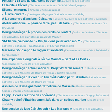
Pélussin : 15 ans de chansons et d’amitié
(
L’école et ses activités
)
La laïcité à l’école
(
L’école et ses activités
/
laïcité
/
témoignages
)
Silence, on tourne !
(
L’école et ses activités
)
« À livre ouvert »
(
Catalogne - Espagne
/
L’école et ses activités
)
A la rencontre d’anciens résistants
(
Histoire
/
L’école et ses activités
/
politique
)
Atelier artistique : « peau de terre, peau de faire »
(
L’école et ses activités
/
Le
Cheylard
)
Bourg-de-Péage : À propos des droits de l’enfant
(
Droits de l’enfant
/
L’école et
ses activités
/
Les Maristes de Bourg de Péage
)
St-Etienne, Valbenoîte : « Dis, tu viens jouer avec moi ? »
(
L’école et ses
activités
/
Solidarité - bienfaisance
/
St-Etienne Valbenoîte
)
Marseille St-Joseph : Acrogym et solidarité
(
L’école et ses activités
/
Solidarité -
bienfaisance
)
Une expérience originale à l’école Mariste « Sants-Les Corts »
(
Enseignement
/
L’école et ses activités
)
Bourg-de-Péage : actualisation du Projet d’Etablissement.
(
L’école et ses
activités
/
Les Maristes de Bourg de Péage
/
Tutelle mariste
)
Bourg-de-Péage : l’Ecole : un lieu d’éducation parmi d’autres
(
L’école et ses
activités
/
Les Maristes de Bourg de Péage
)
Assises de l’Enseignement Catholique de Marseille
(
Ecoles maristes de
France
/
L’école et ses activités
)
Lagny : Ecole créatrice de cohérence
(
L’école et ses activités
/
Lagny St-Laurent
)
Chagny : chef d’Etablissement laïc dans un collège mariste
(
L’école et ses
activités
)
Une section de judo à St-Joseph « Les Maristes »
(
L’école et ses activités
/