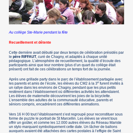
Au collège Ste-Marie pendant la fête
Recueillement et détente
Cette dernière avait débuté par deux temps de célébration présidés par
le
père RIFFAUT
, curé de Chagny, et adaptés à chaque unité
pédagogique. L’atmosphère de recueillement, la qualité d’écoute des
participants ainsi que leur nombre (plus d’un quart du collège était
présent) ont fait de ces célébrations un temps fort de la journée.
Après une grillade party dans le parc de l’établissement partagée avec
e
les parents et amis de l’école, les élèves du CM2 à la 3
furent invités à
un rallye dans les environs de Chagny, pendant que les plus petits
restèrent dans l’établissement où différentes activités les attendaient.
Les élèves de maternelle découvrirent les joies de la bicyclette.
L’ensemble des adultes de la communauté éducative, parents et
séniors compris, encadrèrent ces différentes animations.
Vers 16 H 00 tout l’établissement s’est regroupé pour reconstituer sous
forme de puzzle le portrait de St Marcellin. Les élèves se virent tous
offrir un goûter, et comme les 12.000 autres élèves du Réseau Mariste
un stylo marquant symboliquement cette date. Un lâcher de ballons
auxquels avaient été attachées des cartes postales à l’effigie de Saint