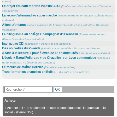
sports
)
Le projet éducatif mariste vu d’un C.D.I.
(
Ecoles maristes de France
/
L’école et
ses activités
)
La leçon d’allemand au supermarché
(
Ecoles maristes en Alsace
/
L’école et ses
activités
)
Allons z’enfants
(
Ecoles maristes de France
/
L’école et ses activités
/
St-Etienne
Valbenoîte
)
Le bilinguisme au collège Champagnat d’Issenheim
(
Ecoles maristes en
Alsace
/
L’école et ses activités
)
Internet au CDI
(
éducation
/
L’école et ses activités
)
Des nouvelles du Rwanda
(
L’école et ses activités
/
Maristes en Afrique
)
e
« Aide à la lecture » pour élèves de 6
en difficultés
(
L’école et ses activités
)
L’école « Raoul Follereau » de Chazelles-sur-Lyon communique
(
Chazelles
Raoul Follereau
/
L’école et ses activités
)
Le moulin de Maître Cornille
(
L’école et ses activités
)
Transformer les chapelles en Eglise…
(
L’école et ses activités
)
Acheter
« Acheter est non seulement un acte économique mais toujours un acte
social » (Benoît XVI)