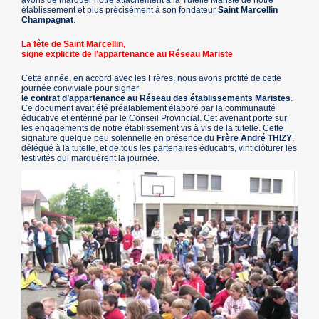
avons de marquer notre attachement à la Tutelle Mariste de notre
établissement et plus précisément à son fondateur
Saint Marcellin
Champagnat
.
La fête de Saint Marcellin,
signe explicite de l’appartenance au Réseau Mariste
Cette année, en accord avec les Frères, nous avons profité de cette
journée conviviale pour signer
le contrat d’appartenance au Réseau des établissements Maristes
.
Ce document avait été préalablement élaboré par la communauté
éducative et entériné par le Conseil Provincial. Cet avenant porte sur
les engagements de notre établissement vis à vis de la tutelle. Cette
signature quelque peu solennelle en présence du
Frère André THIZY
,
délégué à la tutelle, et de tous les partenaires éducatifs, vint clôturer les
festivités qui marquèrent la journée.