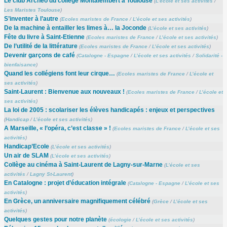
Le club Archéo du collège Montalembert à Toulouse
(
L’école et ses activités
/
Les Maristes Toulouse
)
S’inventer à l’autre
(
Ecoles maristes de France
/
L’école et ses activités
)
De la machine à entailler les limes à… la Joconde
(
L’école et ses activités
)
Fête du livre à Saint-Etienne
(
Ecoles maristes de France
/
L’école et ses activités
)
De l’utilité de la littérature
(
Ecoles maristes de France
/
L’école et ses activités
)
Devenir garçons de café
(
Catalogne - Espagne
/
L’école et ses activités
/
Solidarité -
bienfaisance
)
Quand les collégiens font leur cirque…
(
Ecoles maristes de France
/
L’école et
ses activités
)
Saint-Laurent : Bienvenue aux nouveaux !
(
Ecoles maristes de France
/
L’école et
ses activités
)
La loi de 2005 : scolariser les élèves handicapés : enjeux et perspectives
(
Handicap
/
L’école et ses activités
)
A Marseille, « l’opéra, c’est classe » !
(
Ecoles maristes de France
/
L’école et ses
activités
)
Handicap’Ecole
(
L’école et ses activités
)
Un air de SLAM
(
L’école et ses activités
)
Collège au cinéma à Saint-Laurent de Lagny-sur-Marne
(
L’école et ses
activités
/
Lagny St-Laurent
)
En Catalogne : projet d’éducation intégrale
(
Catalogne - Espagne
/
L’école et ses
activités
)
En Grèce, un anniversaire magnifiquement célébré
(
Grèce
/
L’école et ses
activités
)
Quelques gestes pour notre planète
(
écologie
/
L’école et ses activités
)