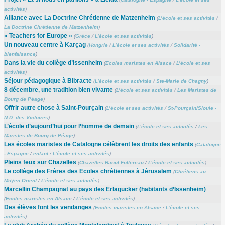
activités
)
Alliance avec La Doctrine Chrétienne de Matzenheim
(
L’école et ses activités
/
La Doctrine Chrétienne de Matzenheim
)
« Teachers for Europe »
(
Grèce
/
L’école et ses activités
)
Un nouveau centre à Karçag
(
Hongrie
/
L’école et ses activités
/
Solidarité -
bienfaisance
)
Dans la vie du collège d’Issenheim
(
Ecoles maristes en Alsace
/
L’école et ses
activités
)
Séjour pédagogique à Bibracte
(
L’école et ses activités
/
Ste-Marie de Chagny
)
8 décembre, une tradition bien vivante
(
L’école et ses activités
/
Les Maristes de
Bourg de Péage
)
Offrir autre chose à Saint-Pourçain
(
L’école et ses activités
/
St-Pourçain/Sioule -
N.D. des Victoires
)
L’école d’aujourd’hui pour l’homme de demain
(
L’école et ses activités
/
Les
Maristes de Bourg de Péage
)
Les écoles maristes de Catalogne célèbrent les droits des enfants
(
Catalogne
- Espagne
/
enfant
/
L’école et ses activités
)
Pleins feux sur Chazelles
(
Chazelles Raoul Follereau
/
L’école et ses activités
)
Le collège des Frères des Ecoles chrétiennes à Jérusalem
(
Chrétiens au
Moyen Orient
/
L’école et ses activités
)
Marcellin Champagnat au pays des Erlagücker (habitants d’Issenheim)
(
Ecoles maristes en Alsace
/
L’école et ses activités
)
Des élèves font les vendanges
(
Ecoles maristes en Alsace
/
L’école et ses
activités
)