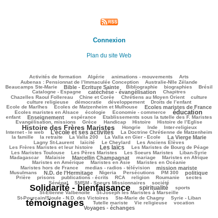
Connexion
Plan du site Web
41/1680
22/1680
77/1680
128/1680
46/1680
Activités de formation
Algérie
animations - mouvements
Arts
35/1680
36/1680
Aubenas : Pensionnat de l’Immaculée Conception
Australie-Nlle Zélande
363/1680
28/1680
315/1680
66/1680
329/1680
Beaucamps Ste-Marie
Bible - Ecriture Sainte
Bibliographie
biographies
Brésil
376/1680
82/1680
92/1680
Catalogne - Espagne
catéchèse - évangélisation
Chapitres
60/1680
112/1680
256/1680
24/1680
Chazelles Raoul Follereau
Chine et Corée
Chrétiens au Moyen Orient
culture
51/1680
51/1680
82/1680
13/1680
culture religieuse
démocratie
développement
Droits de l’enfant
104/1680
492/1680
130/1680
Ecole de Marlhes
Ecoles de Matzenheim et Mulhouse
Ecoles maristes de France
éducation
315/1680
68/1680
837/1680
103/1680
Ecoles maristes en Alsace
écologie
Economie - commerce
399/1680
136/1680
35/1680
92/1680
enfant
Enseignement
espérance
Etablissements sous la tutelle des F. Maristes
286/1680
51/1680
124/1680
360/1680
973/1680
Evangélisation, missions
Grèce
Handicap
Histoire
Histoire de l’Eglise
Histoire des Frères Maristes
58/1680
4/1680
60/1680
102/1680
Hongrie
Inde
Inter-religieux
L’école et ses activités
607/1680
46/1680
225/1680
Internet - le web
La Doctrine Chrétienne de Matzenheim
74/1680
28/1680
60/1680
393/1680
193/1680
la famille
la retraite
La Valla 200
La Valla en Gier - Ecole
La Vierge Marie
107/1680
233/1680
49/1680
68/1680
Lagny St-Laurent
laïcité
Le Cheylard
Les Anciens Elèves
Les laïcs
726/1680
267/1680
169/1680
Les Frères Maristes et leur histoire
Les Maristes de Bourg de Péage
233/1680
167/1680
66/1680
68/1680
Les Maristes Toulouse
Les Pères Maristes
Les Soeurs Maristes
Liban-Syrie
15/1680
526/1680
44/1680
161/1680
123/1680
Madagascar
Malaisie
Marcellin Champagnat
mariage
Maristes en Afrique
157/1680
43/1680
168/1680
Maristes en Amérique
Maristes en Asie
Maristes en Océanie
158/1680
488/1680
32/1680
Maristes hors de France
medias - radios - télévision
mission mariste
476/1680
23/1680
93/1680
94/1680
411/1680
97/1680
Musulmans
N.D. de l’Hermitage
Nigeria
Persécutions
PM 300
politique
94/1680
226/1680
86/1680
148/1680
20/1680
23/1680
26/1680
Prière
prisons
publications - écrits
RCA
religion
Roumanie
sectes
130/1680
192/1680
1469/1680
Sénégal
SMSM - Soeurs Missionnaires
société
Solidarité - bienfaisance
spiritualité
675/1680
140/1680
105/1680
sports
28/1680
74/1680
St-Etienne Valbenoîte
St-Joseph les Maristes à Marseille
23/1680
13/1680
1680/1680
St-Pourçain/Sioule - N.D. des Victoires
Ste-Marie de Chagny
Syrie - Liban
témoignages
84/1680
51/1680
269/1680
393/1680
Tutelle mariste
Vie religieuse
vocation
Voyages - échanges