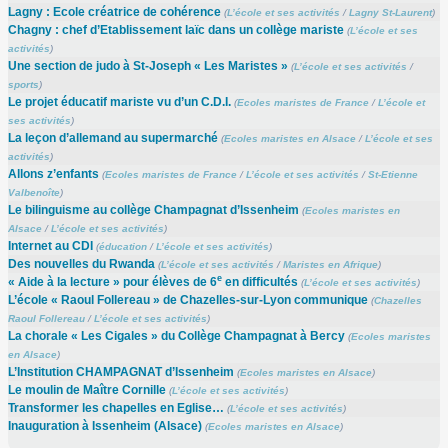
Lagny : Ecole créatrice de cohérence
(
L’école et ses activités
/
Lagny St-Laurent
)
Chagny : chef d’Etablissement laïc dans un collège mariste
(
L’école et ses
activités
)
Une section de judo à St-Joseph « Les Maristes »
(
L’école et ses activités
/
sports
)
Le projet éducatif mariste vu d’un C.D.I.
(
Ecoles maristes de France
/
L’école et
ses activités
)
La leçon d’allemand au supermarché
(
Ecoles maristes en Alsace
/
L’école et ses
activités
)
Allons z’enfants
(
Ecoles maristes de France
/
L’école et ses activités
/
St-Etienne
Valbenoîte
)
Le bilinguisme au collège Champagnat d’Issenheim
(
Ecoles maristes en
Alsace
/
L’école et ses activités
)
Internet au CDI
(
éducation
/
L’école et ses activités
)
Des nouvelles du Rwanda
(
L’école et ses activités
/
Maristes en Afrique
)
e
« Aide à la lecture » pour élèves de 6
en difficultés
(
L’école et ses activités
)
L’école « Raoul Follereau » de Chazelles-sur-Lyon communique
(
Chazelles
Raoul Follereau
/
L’école et ses activités
)
La chorale « Les Cigales » du Collège Champagnat à Bercy
(
Ecoles maristes
en Alsace
)
L’Institution CHAMPAGNAT d’Issenheim
(
Ecoles maristes en Alsace
)
Le moulin de Maître Cornille
(
L’école et ses activités
)
Transformer les chapelles en Eglise…
(
L’école et ses activités
)
Inauguration à Issenheim (Alsace)
(
Ecoles maristes en Alsace
)