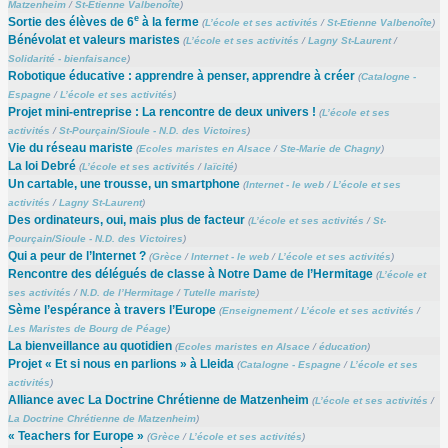
Matzenheim
/
St-Etienne Valbenoîte
)
e
Sortie des élèves de 6
à la ferme
(
L’école et ses activités
/
St-Etienne Valbenoîte
)
Bénévolat et valeurs maristes
(
L’école et ses activités
/
Lagny St-Laurent
/
Solidarité - bienfaisance
)
Robotique éducative : apprendre à penser, apprendre à créer
(
Catalogne -
Espagne
/
L’école et ses activités
)
Projet mini-entreprise : La rencontre de deux univers !
(
L’école et ses
activités
/
St-Pourçain/Sioule - N.D. des Victoires
)
Vie du réseau mariste
(
Ecoles maristes en Alsace
/
Ste-Marie de Chagny
)
La loi Debré
(
L’école et ses activités
/
laïcité
)
Un cartable, une trousse, un smartphone
(
Internet - le web
/
L’école et ses
activités
/
Lagny St-Laurent
)
Des ordinateurs, oui, mais plus de facteur
(
L’école et ses activités
/
St-
Pourçain/Sioule - N.D. des Victoires
)
Qui a peur de l’Internet ?
(
Grèce
/
Internet - le web
/
L’école et ses activités
)
Rencontre des délégués de classe à Notre Dame de l’Hermitage
(
L’école et
ses activités
/
N.D. de l’Hermitage
/
Tutelle mariste
)
Sème l’espérance à travers l’Europe
(
Enseignement
/
L’école et ses activités
/
Les Maristes de Bourg de Péage
)
La bienveillance au quotidien
(
Ecoles maristes en Alsace
/
éducation
)
Projet « Et si nous en parlions » à Lleida
(
Catalogne - Espagne
/
L’école et ses
activités
)
Alliance avec La Doctrine Chrétienne de Matzenheim
(
L’école et ses activités
/
La Doctrine Chrétienne de Matzenheim
)
« Teachers for Europe »
(
Grèce
/
L’école et ses activités
)