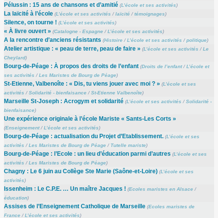
Pélussin : 15 ans de chansons et d’amitié
(
L’école et ses activités
)
La laïcité à l’école
(
L’école et ses activités
/
laïcité
/
témoignages
)
Silence, on tourne !
(
L’école et ses activités
)
« À livre ouvert »
(
Catalogne - Espagne
/
L’école et ses activités
)
A la rencontre d’anciens résistants
(
Histoire
/
L’école et ses activités
/
politique
)
Atelier artistique : « peau de terre, peau de faire »
(
L’école et ses activités
/
Le
Cheylard
)
Bourg-de-Péage : À propos des droits de l’enfant
(
Droits de l’enfant
/
L’école et
ses activités
/
Les Maristes de Bourg de Péage
)
St-Etienne, Valbenoîte : « Dis, tu viens jouer avec moi ? »
(
L’école et ses
activités
/
Solidarité - bienfaisance
/
St-Etienne Valbenoîte
)
Marseille St-Joseph : Acrogym et solidarité
(
L’école et ses activités
/
Solidarité -
bienfaisance
)
Une expérience originale à l’école Mariste « Sants-Les Corts »
(
Enseignement
/
L’école et ses activités
)
Bourg-de-Péage : actualisation du Projet d’Etablissement.
(
L’école et ses
activités
/
Les Maristes de Bourg de Péage
/
Tutelle mariste
)
Bourg-de-Péage : l’Ecole : un lieu d’éducation parmi d’autres
(
L’école et ses
activités
/
Les Maristes de Bourg de Péage
)
Chagny : Le 6 juin au Collège Ste Marie (Saône-et-Loire)
(
L’école et ses
activités
)
Issenheim : Le C.P.E. … Un maître Jacques !
(
Ecoles maristes en Alsace
/
éducation
)
Assises de l’Enseignement Catholique de Marseille
(
Ecoles maristes de
France
/
L’école et ses activités
)