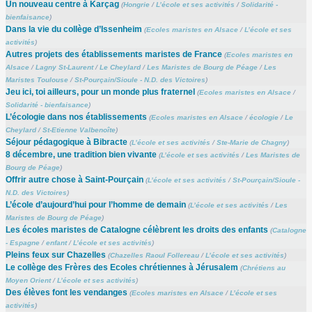
Un nouveau centre à Karçag
(
Hongrie
/
L’école et ses activités
/
Solidarité -
bienfaisance
)
Dans la vie du collège d’Issenheim
(
Ecoles maristes en Alsace
/
L’école et ses
activités
)
Autres projets des établissements maristes de France
(
Ecoles maristes en
Alsace
/
Lagny St-Laurent
/
Le Cheylard
/
Les Maristes de Bourg de Péage
/
Les
Maristes Toulouse
/
St-Pourçain/Sioule - N.D. des Victoires
)
Jeu ici, toi ailleurs, pour un monde plus fraternel
(
Ecoles maristes en Alsace
/
Solidarité - bienfaisance
)
L’écologie dans nos établissements
(
Ecoles maristes en Alsace
/
écologie
/
Le
Cheylard
/
St-Etienne Valbenoîte
)
Séjour pédagogique à Bibracte
(
L’école et ses activités
/
Ste-Marie de Chagny
)
8 décembre, une tradition bien vivante
(
L’école et ses activités
/
Les Maristes de
Bourg de Péage
)
Offrir autre chose à Saint-Pourçain
(
L’école et ses activités
/
St-Pourçain/Sioule -
N.D. des Victoires
)
L’école d’aujourd’hui pour l’homme de demain
(
L’école et ses activités
/
Les
Maristes de Bourg de Péage
)
Les écoles maristes de Catalogne célèbrent les droits des enfants
(
Catalogne
- Espagne
/
enfant
/
L’école et ses activités
)
Pleins feux sur Chazelles
(
Chazelles Raoul Follereau
/
L’école et ses activités
)
Le collège des Frères des Ecoles chrétiennes à Jérusalem
(
Chrétiens au
Moyen Orient
/
L’école et ses activités
)
Des élèves font les vendanges
(
Ecoles maristes en Alsace
/
L’école et ses
activités
)