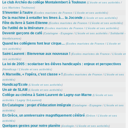
Le club Archéo du collège Montalembert à Toulouse
(
L’école et ses activités
/
Les Maristes Toulouse
)
S’inventer à l’autre
(
Ecoles maristes de France
/
L’école et ses activités
)
De la machine à entailler les limes à… la Joconde
(
L’école et ses activités
)
Fête du livre à Saint-Etienne
(
Ecoles maristes de France
/
L’école et ses activités
)
De l’utilité de la littérature
(
Ecoles maristes de France
/
L’école et ses activités
)
Devenir garçons de café
(
Catalogne - Espagne
/
L’école et ses activités
/
Solidarité -
bienfaisance
)
Quand les collégiens font leur cirque…
(
Ecoles maristes de France
/
L’école et
ses activités
)
Saint-Laurent : Bienvenue aux nouveaux !
(
Ecoles maristes de France
/
L’école et
ses activités
)
La loi de 2005 : scolariser les élèves handicapés : enjeux et perspectives
(
Handicap
/
L’école et ses activités
)
A Marseille, « l’opéra, c’est classe » !
(
Ecoles maristes de France
/
L’école et ses
activités
)
Handicap’Ecole
(
L’école et ses activités
)
Un air de SLAM
(
L’école et ses activités
)
Collège au cinéma à Saint-Laurent de Lagny-sur-Marne
(
L’école et ses
activités
/
Lagny St-Laurent
)
En Catalogne : projet d’éducation intégrale
(
Catalogne - Espagne
/
L’école et ses
activités
)
En Grèce, un anniversaire magnifiquement célébré
(
Grèce
/
L’école et ses
activités
)
Quelques gestes pour notre planète
(
écologie
/
L’école et ses activités
)