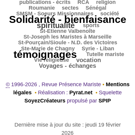
198/3705
382/3705
112/3705
publications - écrits
RCA
religion
50/3705
50/3705
349/3705
Roumanie
sectes
Sénégal
423/3705
3705/3705
SMSM - Soeurs Missionnaires
société
Solidarité - bienfaisance
2267/3705
spiritualité
346/3705
313/3705
sports
85/3705
St-Etienne Valbenoîte
144/3705
St-Joseph les Maristes à Marseille
59/3705
St-Pourçain/Sioule - N.D. des Victoires
18/3705
3687/3705
Ste-Marie de Chagny
Syrie - Liban
témoignages
268/3705
210/3705
Tutelle mariste
858/3705
852/3705
vocation
Vie religieuse
Voyages - échanges
©
1996-2026 , Revue Présence Mariste
•
Mentions
légales
•
Réalisation :
Pyrat.net
•
Squelette
SoyezCréateurs
propulsé par
SPIP
Dernière mise à jour du site : jeudi 19 février
2026