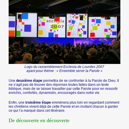
Logo du rassemblement Ecclesia de Lourdes 2007
ayant pour thème : « Ensemble servir la Parole »
Une
deuxième étape
permettra de se confronter à la Parole de Dieu. Il
ne s’agit pas de trouver des réponses toutes faites dans un texte
biblique, mais de se laisser travailler par cette Parole pour en ressortir
enrichis, confortés, dynamisés, encouragés dans notre vie.
Enfin, une
troisième étape
emmènera plus loin en regardant comment
les chrétiens vivent déjà de cette Parole et en invitant chacun à garder
ce qui l’a marqué dans cet itinéraire.
De découverte en découverte