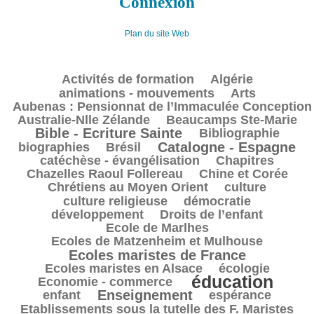
Connexion
Plan du site Web
135/3705
110/3705
144/3705
Activités de formation
Algérie
438/3705
95/3705
animations - mouvements
Arts
Aubenas : Pensionnat de l’Immaculée Conception
50/3705
98/3705
1004/3705
Australie-Nlle Zélande
Beaucamps Ste-Marie
107/3705
645/3705
Bible - Ecriture Sainte
Bibliographie
134/3705
907/3705
738/3705
Catalogne - Espagne
biographies
Brésil
161/3705
244/3705
catéchèse - évangélisation
Chapitres
141/3705
253/3705
Chazelles Raoul Follereau
Chine et Corée
564/3705
58/3705
Chrétiens au Moyen Orient
culture
144/3705
87/3705
culture religieuse
démocratie
173/3705
9/3705
développement
Droits de l’enfant
148/3705
Ecole de Marlhes
1016/3705
Ecoles de Matzenheim et Mulhouse
286/3705
Ecoles maristes de France
632/3705
238/3705
Ecoles maristes en Alsace
écologie
éducation
2153/3705
202/3705
Economie - commerce
1178/3705
285/3705
61/3705
Enseignement
enfant
espérance
344/3705
Etablissements sous la tutelle des F. Maristes