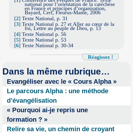
[
1
]
Conférence des évêques de France. Texte
national pour l’orientation de la catéchèse
en France et principes d’organisation,
Bayard, Cerf, Fleurus-Mame, 2006
[
2
]
Texte National, p. 31
[
3
]
Texte National p. 27 et Aller au cœur de la
foi, Lettre au peuple de Dieu, p. 13
[
4
]
Texte National p. 56
[
5
]
Texte National p. 53
[
6
]
Texte National p. 30-34
Réagissez !
Dans la même rubrique…
Evangéliser avec le « Cours Alpha »
Le parcours Alpha : une méthode
d’évangélisation
« Pourquoi ai-je repris une
formation ? »
Relire sa vie, un chemin de croyant