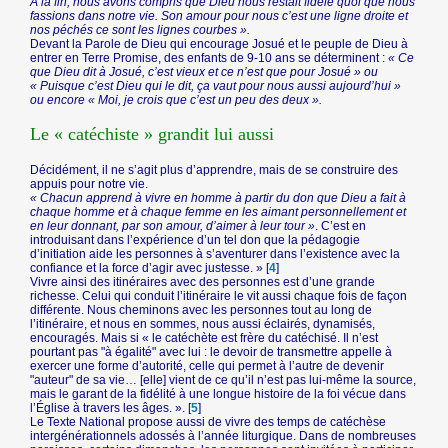
À la fin, nous avons compris que Dieu nous restait fidèle quoi que nous
fassions dans notre vie. Son amour pour nous c’est une ligne droite et
nos péchés ce sont les lignes courbes ».
Devant la Parole de Dieu qui encourage Josué et le peuple de Dieu à
entrer en Terre Promise, des enfants de 9-10 ans se déterminent :
« Ce
que Dieu dit à Josué, c’est vieux et ce n’est que pour Josué » ou
« Puisque c’est Dieu qui le dit, ça vaut pour nous aussi aujourd’hui »
ou encore « Moi, je crois que c’est un peu des deux ».
Le « catéchiste » grandit lui aussi
Décidément, il ne s’agit plus d’apprendre, mais de se construire des
appuis pour notre vie.
« Chacun apprend à vivre en homme à partir du don que Dieu a fait à
chaque homme et à chaque femme en les aimant personnellement et
en leur donnant, par son amour, d’aimer à leur tour »
. C’est en
introduisant dans l’expérience d’un tel don que la pédagogie
d’initiation aide les personnes à s’aventurer dans l’existence avec la
confiance et la force d’agir avec justesse. »
[
4
]
Vivre ainsi des itinéraires avec des personnes est d’une grande
richesse. Celui qui conduit l’itinéraire le vit aussi chaque fois de façon
différente. Nous cheminons avec les personnes tout au long de
l’itinéraire, et nous en sommes, nous aussi éclairés, dynamisés,
encouragés. Mais si « le catéchète est frère du catéchisé. Il n’est
pourtant pas "à égalité" avec lui : le devoir de transmettre appelle à
exercer une forme d’autorité, celle qui permet à l’autre de devenir
"auteur" de sa vie… [elle] vient de ce qu’il n’est pas lui-même la source,
mais le garant de la fidélité à une longue histoire de la foi vécue dans
l’Église à travers les âges. ».
[
5
]
Le Texte National propose aussi de vivre des temps de catéchèse
intergénérationnels adossés à l’année liturgique. Dans de nombreuses