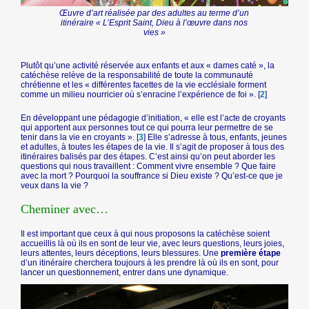
Œuvre d’art réalisée par des adultes au terme d’un
itinéraire « L’Esprit Saint, Dieu à l’œuvre dans nos
vies »
Plutôt qu’une activité réservée aux enfants et aux « dames caté », la
catéchèse relève de la responsabilité de toute la communauté
chrétienne et les « différentes facettes de la vie ecclésiale forment
comme un milieu nourricier où s’enracine l’expérience de foi ».
[
2
]
En développant une pédagogie d’initiation, « elle est l’acte de croyants
qui apportent aux personnes tout ce qui pourra leur permettre de se
tenir dans la vie en croyants ».
[
3
]
Elle s’adresse à tous, enfants, jeunes
et adultes, à toutes les étapes de la vie. Il s’agit de proposer à tous des
itinéraires balisés par des étapes. C’est ainsi qu’on peut aborder les
questions qui nous travaillent : Comment vivre ensemble ? Que faire
avec la mort ? Pourquoi la souffrance si Dieu existe ? Qu’est-ce que je
veux dans la vie ?
Cheminer avec…
Il est important que ceux à qui nous proposons la catéchèse soient
accueillis là où ils en sont de leur vie, avec leurs questions, leurs joies,
leurs attentes, leurs déceptions, leurs blessures. Une
première étape
d’un itinéraire cherchera toujours à les prendre là où ils en sont, pour
lancer un questionnement, entrer dans une dynamique.