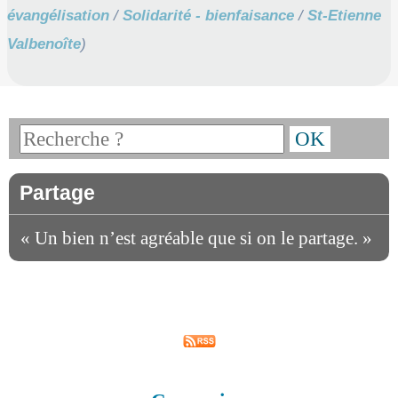
évangélisation
/
Solidarité - bienfaisance
/
St-Etienne
Valbenoîte
)
Partage
« Un bien n’est agréable que si on le partage. »