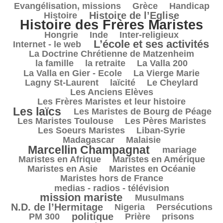
790/3705
177/3705
302/3705
Evangélisation, missions
Grèce
Handicap
906/3705
2440/3705
Histoire de l’Eglise
Histoire
Histoire des Frères Maristes
170/3705
22/3705
238/3705
271/3705
Hongrie
Inde
Inter-religieux
L’école et ses activités
1345/3705
67/3705
Internet - le web
427/3705
La Doctrine Chrétienne de Matzenheim
131/3705
67/3705
91/3705
la famille
la retraite
La Valla 200
793/3705
517/3705
La Valla en Gier - Ecole
La Vierge Marie
337/3705
274/3705
132/3705
Lagny St-Laurent
laïcité
Le Cheylard
276/3705
Les Anciens Elèves
1760/3705
Les Frères Maristes et leur histoire
Les laïcs
728/3705
337/3705
Les Maristes de Bourg de Péage
554/3705
509/3705
Les Maristes Toulouse
Les Pères Maristes
146/3705
200/3705
Les Soeurs Maristes
Liban-Syrie
55/3705
1731/3705
Madagascar
Malaisie
Marcellin Champagnat
66/3705
466/3705
mariage
375/3705
417/3705
Maristes en Afrique
Maristes en Amérique
127/3705
455/3705
Maristes en Asie
Maristes en Océanie
430/3705
Maristes hors de France
1456/3705
medias - radios - télévision
mission mariste
120/3705
1187/3705
Musulmans
28/3705
219/3705
218/3705
N.D. de l’Hermitage
Nigeria
Persécutions
1005/3705
217/3705
125/3705
338/3705
politique
PM 300
Prière
prisons