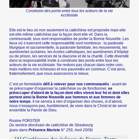
Construire des ponts entre tous les acteurs de la vie
ecclésiale
Elle est le lieu où non seulement la catéchèse est proposée mais elle
est elle-même catéchèse par la façon dont elle vit. Dans la
communauté, tous sont responsables de porter la Bonne Nouvelle. Les
lieux où s’exercent cette responsabilité sont nombreux : la pastorale
liturgique et sacramentelle, la pastorale familiale, les mouvements, les
aumôneries scolaires, les écoles catholiques, les aumôneries d’hôpital
ou de prison, les services de la diaconie et de la charité. Cette diversité
dans la responsabilité invite à construire des ponts entre tous les
acteurs de la vie ecclésiale. Ne restons pas chacun dans notre coin,
mais mettons nos richesses et nos pauvretés en commun. C’est ainsi,
fraternellement, que nous avancerons le mieux.
C’est un formidable
défi à relever pour nos communautés
: avant de
se préoccuper d’organiser la catéchèse ou de fonctionner,
se
préoccuper d’abord de la façon dont elles vivent leur foi et dont elles
portent ainsi la Bonne Nouvelle aux hommes et aux femmes de
notre temps
. Il ne servira à rien d’organiser des choses, si d’abord,
nous n’essayons pas, humblement, de vivre dans le Christ et de servir
ensemble la Parole de Dieu.
Rosine FORSTER
Du service diocésain de catéchèse de Strasbourg
(paru dans
Présence Mariste
N° 259, Avril 2009)