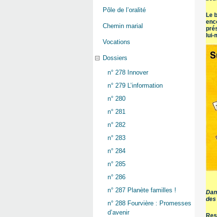
Pôle de l’oralité
Le b
enco
Chemin marial
prés
lui
Vocations
Dossiers
n° 278 Innover
n° 279 L’information
n° 280
n° 281
n° 282
n° 283
n° 284
n° 285
n° 286
n° 287 Planète familles !
Dans
des
n° 288 Fourvière : Promesses
d’avenir
Rest