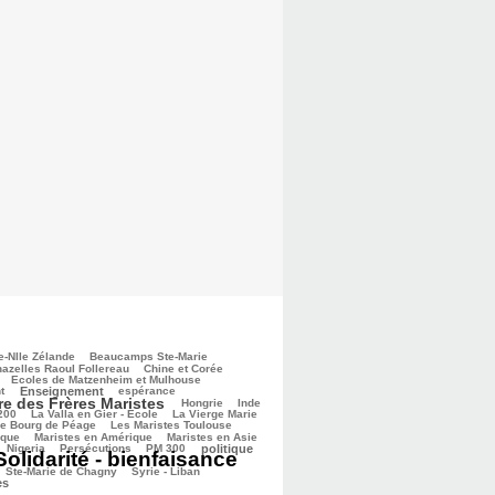
e-Nlle Zélande
Beaucamps Ste-Marie
azelles Raoul Follereau
Chine et Corée
Ecoles de Matzenheim et Mulhouse
t
Enseignement
espérance
re des Frères Maristes
Hongrie
Inde
 200
La Valla en Gier - Ecole
La Vierge Marie
de Bourg de Péage
Les Maristes Toulouse
ique
Maristes en Amérique
Maristes en Asie
Nigeria
Persécutions
PM 300
politique
Solidarité - bienfaisance
Ste-Marie de Chagny
Syrie - Liban
es