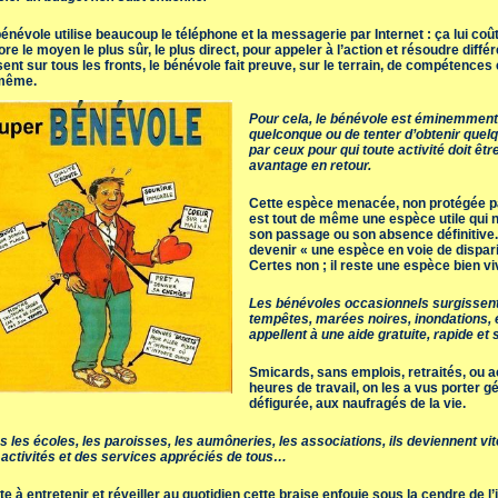
énévole utilise beaucoup le téléphone et la messagerie par Internet : ça lui coût
re le moyen le plus sûr, le plus direct, pour appeler à l’action et résoudre dif
ent sur tous les fronts, le bénévole fait preuve, sur le terrain, de compéten
-même.
Pour cela, le bénévole est éminemment
quelconque ou de tenter d’obtenir quelq
par ceux pour qui toute activité doit êtr
avantage en retour.
Cette espèce menacée, non protégée par
est tout de même une espèce utile qui
son passage ou son absence définitive. 
devenir « une espèce en voie de disparit
Certes non ; il reste une espèce bien vi
Les bénévoles occasionnels surgissent
tempêtes, marées noires, inondations, 
appellent à une aide gratuite, rapide et 
Smicards, sans emplois, retraités, ou ac
heures de travail, on les a vus porter
défigurée, aux naufragés de la vie.
 les écoles, les paroisses, les aumôneries, les associations, ils deviennent v
 activités et des services appréciés de tous…
e à entretenir et réveiller au quotidien cette braise enfouie sous la cendre de l