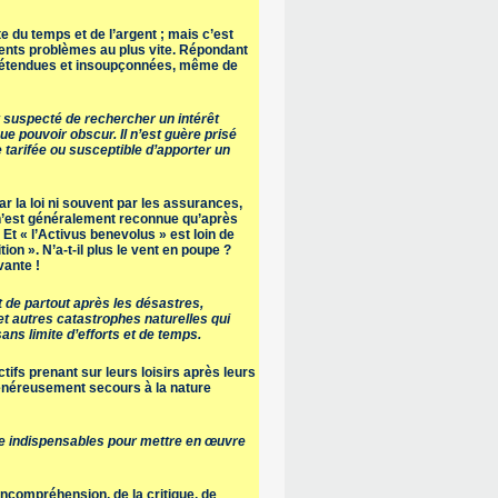
e du temps et de l’argent ; mais c’est
férents problèmes au plus vite. Répondant
ces étendues et insoupçonnées, même de
 suspecté de rechercher un intérêt
ue pouvoir obscur. Il n’est guère prisé
e tarifée ou susceptible d’apporter un
 la loi ni souvent par les assurances,
 n’est généralement reconnue qu’après
Et « l’Activus benevolus » est loin de
ion ». N’a-t-il plus le vent en poupe ?
vante !
 de partout après les désastres,
et autres catastrophes naturelles qui
sans limite d’efforts et de temps.
tifs prenant sur leurs loisirs après leurs
 généreusement secours à la nature
ite indispensables pour mettre en œuvre
’incompréhension, de la critique, de