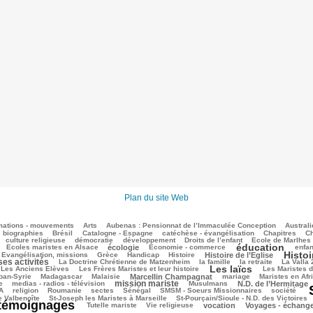
Plan du site Web
mations - mouvements
Arts
Aubenas : Pensionnat de l’Immaculée Conception
Australi
biographies
Brésil
Catalogne - Espagne
catéchèse - évangélisation
Chapitres
Ch
culture religieuse
démocratie
développement
Droits de l’enfant
Ecole de Marlhes
éducation
Ecoles maristes en Alsace
écologie
Economie - commerce
enfan
Histoi
Evangélisation, missions
Grèce
Handicap
Histoire
Histoire de l’Eglise
ses activités
La Doctrine Chrétienne de Matzenheim
la famille
la retraite
La Valla
Les laïcs
Les Anciens Elèves
Les Frères Maristes et leur histoire
Les Maristes 
ban-Syrie
Madagascar
Malaisie
Marcellin Champagnat
mariage
Maristes en Afr
mission mariste
e
medias - radios - télévision
Musulmans
N.D. de l’Hermitage
A
religion
Roumanie
sectes
Sénégal
SMSM - Soeurs Missionnaires
société
e Valbenoîte
St-Joseph les Maristes à Marseille
St-Pourçain/Sioule - N.D. des Victoires
témoignages
Tutelle mariste
Vie religieuse
vocation
Voyages - échang