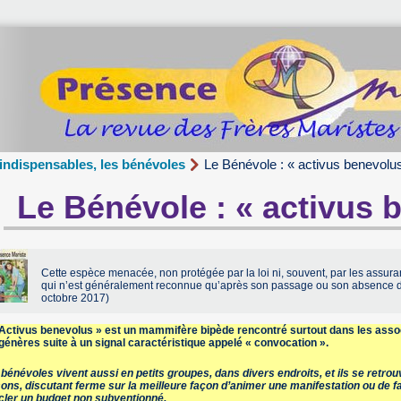
 indispensables, les bénévoles
Le Bénévole : « activus benevolu
Le Bénévole : « activus 
Cette espèce menacée, non protégée par la loi ni, souvent, par les assur
qui n’est généralement reconnue qu’après son passage ou son absence dé
octobre 2017)
 Activus benevolus » est un mammifère bipède rencontré surtout dans les associ
énères suite à un signal caractéristique appelé « convocation ».
bénévoles vivent aussi en petits groupes, dans divers endroits, et ils se retrouv
ons, discutant ferme sur la meilleure façon d’animer une manifestation ou de 
cler un budget non subventionné.