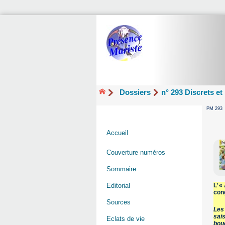
Dossiers
n° 293 Discrets et
PM 293
Accueil
Couverture numéros
Sommaire
Editorial
L’ «
cong
Sources
Les 
sais
Eclats de vie
bou