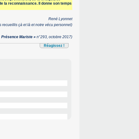
 de la reconnaissance. Il donne son temps
René Lyonnet
 recueillis çà et là et notre vécu personnel)
« Présence Mariste »
n°293, octobre 2017)
Réagissez !