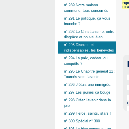
l’ig
n° 289 Notre maison
LIB
commune, tous concernés !
n° 291 Le politique, ça vous
branche ?
n° 292 Le Christianisme, entre
disgrâce et nouvel élan
n° 293 Discrets et
indispensables, les bénévoles
n° 294 La paix, cadeau ou
conquête ?
n° 295 Le Chapitre général 22 :
Tournés vers l’avenir
n° 296 J’étais une immigrée..
n° 297 Les jeunes ça bouge !
n° 298 Créer l’avenir dans la
L
joie
n° 299 Héros, saints, stars !
n° 300 Spécial n° 300
n° 301 Le bien commun : un