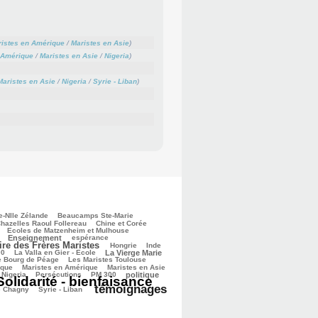
istes en Amérique
/
Maristes en Asie
)
 Amérique
/
Maristes en Asie
/
Nigeria
)
Maristes en Asie
/
Nigeria
/
Syrie - Liban
)
e-Nlle Zélande
Beaucamps Ste-Marie
hazelles Raoul Follereau
Chine et Corée
Ecoles de Matzenheim et Mulhouse
Enseignement
espérance
ire des Frères Maristes
Hongrie
Inde
00
La Valla en Gier - Ecole
La Vierge Marie
e Bourg de Péage
Les Maristes Toulouse
ique
Maristes en Amérique
Maristes en Asie
Nigeria
Persécutions
PM 300
politique
Solidarité - bienfaisance
témoignages
e Chagny
Syrie - Liban