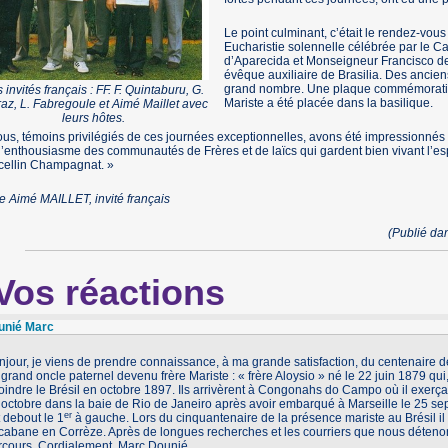
Le point culminant, c’était le rendez-vo
Eucharistie solennelle célébrée par le C
d’Aparecida et Monseigneur Francisco de 
évêque auxiliaire de Brasilia. Des ancien
grand nombre. Une plaque commémorative
 invités français : FF. F. Quintaburu, G.
Mariste a été placée dans la basilique.
az, L. Fabregoule et Aimé Maillet avec
leurs hôtes.
us, témoins privilégiés de ces journées exceptionnelles, avons été impressionnés p
l’enthousiasme des communautés de Frères et de laïcs qui gardent bien vivant l’esprit
cellin Champagnat. »
e Aimé MAILLET, invité français
(Publié d
Vos réactions
unié Marc
njour, je viens de prendre connaissance, à ma grande satisfaction, du centenaire de 
grand oncle paternel devenu frère Mariste : « frère Aloysio » né le 22 juin 1879 qui, 
oindre le Brésil en octobre 1897. Ils arrivèrent à Congonahs do Campo où il exerça 
 octobre dans la baie de Rio de Janeiro après avoir embarqué à Marseille le 25 sep
er
 debout le 1
à gauche. Lors du cinquantenaire de la présence mariste au Brésil il ét
cabane en Corrèze. Après de longues recherches et les courriers que nous détenons
rcours. Cordialement. Marc Dounié.