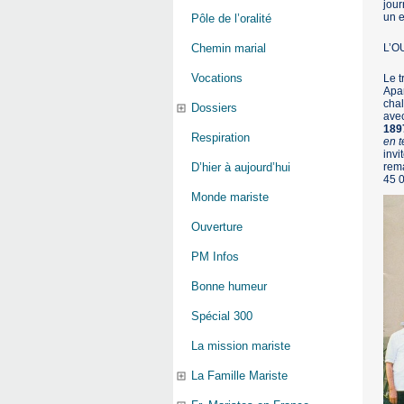
jour
un e
Pôle de l’oralité
L’
Chemin marial
Vocations
Le t
Apar
chal
Dossiers
avec
189
Respiration
en t
invi
rema
D’hier à aujourd’hui
45 0
Monde mariste
Ouverture
PM Infos
Bonne humeur
Spécial 300
La mission mariste
La Famille Mariste