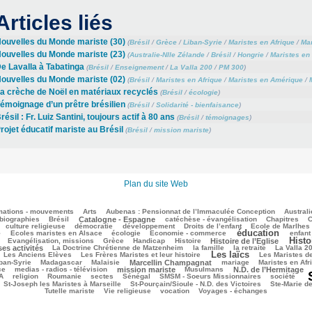
Articles liés
ouvelles du Monde mariste (30)
(
Brésil
/
Grèce
/
Liban-Syrie
/
Maristes en Afrique
/
Mar
ouvelles du Monde mariste (23)
(
Australie-Nlle Zélande
/
Brésil
/
Hongrie
/
Maristes en
e Lavalla à Tabatinga
(
Brésil
/
Enseignement
/
La Valla 200
/
PM 300
)
ouvelles du Monde mariste (02)
(
Brésil
/
Maristes en Afrique
/
Maristes en Amérique
/
a crèche de Noël en matériaux recyclés
(
Brésil
/
écologie
)
émoignage d’un prêtre brésilien
(
Brésil
/
Solidarité - bienfaisance
)
résil : Fr. Luiz Santini, toujours actif à 80 ans
(
Brésil
/
témoignages
)
rojet éducatif mariste au Brésil
(
Brésil
/
mission mariste
)
Plan du site Web
mations - mouvements
Arts
Aubenas : Pensionnat de l’Immaculée Conception
Australi
biographies
Brésil
Catalogne - Espagne
catéchèse - évangélisation
Chapitres
C
culture religieuse
démocratie
développement
Droits de l’enfant
Ecole de Marlhes
éducation
e
Ecoles maristes en Alsace
écologie
Economie - commerce
enfant
Histo
Evangélisation, missions
Grèce
Handicap
Histoire
Histoire de l’Eglise
ses activités
La Doctrine Chrétienne de Matzenheim
la famille
la retraite
La Valla 2
Les laïcs
Les Anciens Elèves
Les Frères Maristes et leur histoire
Les Maristes d
ban-Syrie
Madagascar
Malaisie
Marcellin Champagnat
mariage
Maristes en Afr
ce
medias - radios - télévision
mission mariste
Musulmans
N.D. de l’Hermitage
A
religion
Roumanie
sectes
Sénégal
SMSM - Soeurs Missionnaires
société
St-Joseph les Maristes à Marseille
St-Pourçain/Sioule - N.D. des Victoires
Ste-Marie d
Tutelle mariste
Vie religieuse
vocation
Voyages - échanges