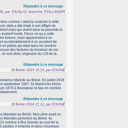
Répondre à ce message
09:36, par JOUGLAS Jeannine THALLINGER
rdres comme c était la coutume à cette
ne statu a été érigé à son effigie de
ésil mais qui vivent dans la pauvreté et
 avaient honte. Parce ce qu a cette
ire fortune, mais apparement à ce
ort accidentellement d un accident de
pé en patois qui était dans les années
rouvé des factures de livraison de vin
 Je suis donc originaire du LOt de la
Répondre à ce message
18 février 2024 19:16, par DOUNIÉ
ésence Mariste au Brésil. En juillet 2018
n septembre 1897. Ils étaient les fréres
 juin 1879 à Bassignac le bas en corréze
ordialement.
Répondre à ce message
18 février 2024 21:12, par DOUNIÉ
s Maristes au Brésil. Mon père avait un
s Maristes pionniers du Brésil. Ils
 15 octobre à Ilha Grande au sud de la
(3 adultes 3 enfants) et deux nouveaux-