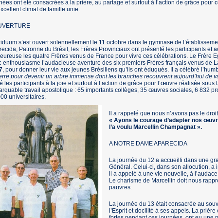
nées ont été consacrées à la prière, au partage et surtout à l’action de grâce pour 
xcellent climat de famille unie.
OUVERTURE
riduum s’est ouvert solennellement le 11 octobre dans le gymnase de l’établissem
ecida, Patronne du Brésil, les Frères Provinciaux ont présenté les participants et a
eureuse les quatre Frères venus de France pour vivre ces célébrations. Le Frère E
 enthousiasme l’audacieuse aventure des six premiers Frères français venus de
7
, pour donner leur vie aux jeunes Brésiliens qu’ils ont éduqués. Il a célébré l’hum
erre pour devenir un arbre immense dont les branches recouvrent aujourd’hui de v
té les participants à la joie et surtout à l’action de grâce pour l’œuvre réalisée sous
rquable travail apostolique : 65 importants collèges, 35 œuvres sociales, 6 832 pr
00 universitaires.
Il a rappelé que nous n’avons pas le droit 
« Ayons le courage d’adapter nos œuv
l’a voulu Marcellin Champagnat ».
A NOTRE DAME APARECIDA
La journée du 12 a accueilli dans une gra
Général. Celui-ci, dans son allocution, a i
il a appelé à une vie nouvelle, à l’audace 
Le charisme de Marcellin doit nous rapp
pauvres.
La journée du 13 était consacrée au souv
l’Esprit et docilité à ses appels. La prière
fortes pendant ces journées, ont eu une p