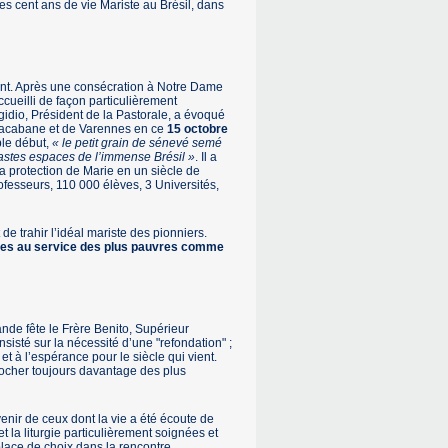
ces cent ans de vie Mariste au Brésil, dans
ent. Après une consécration à Notre Dame
ccueilli de façon particulièrement
gidio, Président de la Pastorale, a évoqué
 Lacabane et de Varennes en ce
15 octobre
ble début,
« le petit grain de sénevé semé
astes espaces de l’immense Brésil »
. Il a
 la protection de Marie en un siècle de
ofesseurs, 110 000 élèves, 3 Universités,
de trahir l’idéal mariste des pionniers.
res au service des plus pauvres comme
nde fête le Frère Benito, Supérieur
nsisté sur la nécessité d’une "refondation" ;
et à l’espérance pour le siècle qui vient.
rocher toujours davantage des plus
enir de ceux dont la vie a été écoute de
 et la liturgie particulièrement soignées et
lace de choix dans la rencontre.