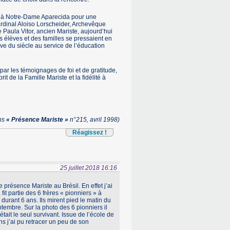
us à Notre-Dame Aparecida pour une
ardinal Aloiso Lorscheider, Archevêque
Paula Vitor, ancien Mariste, aujourd’hui
s élèves et des familles se pressaient en
 du siècle au service de l’éducation
ar les témoignages de foi et de gratitude,
 de la Famille Mariste et la fidélité à
ans
« Présence Mariste »
n°215, avril 1998)
Réagissez !
25 juillet 2018 16:16
présence Mariste au Brésil. En effet j’ai
fit partie des 6 frères « pionniers » à
durant 6 ans. Ils mirent pied le matin du
tembre. Sur la photo des 6 pionniers il
ait le seul survivant. Issue de l’école de
 j’ai pu retracer un peu de son