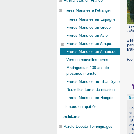
Fr. Maristes en France
Frères Maristes à l’étranger
Frères Maristes en Espagne
Les
Frères Maristes en Grèce
Détr
Frères Maristes en Asie
« No
Frères Maristes en Afrique
par 
Mar
Frères Maristes en Amérique
Frèr
Vers de nouvelles terres
Madagascar, 100 ans de
présence mariste
Frères Maristes au Liban-Syrie
Nouvelles terres de mission
Frères Maristes en Hongrie
Do
Ils nous ont quittés
Bo
un 
Solidaires
rej
15
est
Parole-Ecoute Témoignages
La
pa