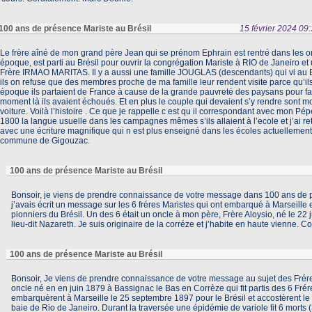
100 ans de présence Mariste au Brésil
15 février 2024 
Le frère aîné de mon grand père Jean qui se prénom Ephrain est rentré dans les o
époque, est parti au Brésil pour ouvrir la congrégation Mariste à RIO de Janeiro et u
Frère IRMAO MARITAS. Il y a aussi une famille JOUGLAS (descendants) qui vi au Br
ils on refuse que des membres proche de ma famille leur rendent visite parce qu’ils
époque ils partaient de France à cause de la grande pauvreté des paysans pour fa
moment là ils avaient échoués. Et en plus le couple qui devaient s’y rendre sont m
voiture. Voilà l’histoire . Ce que je rappelle c est qu il correspondant avec mon Pé
1800 la langue usuelle dans les campagnes mêmes s’ils allaient à l’ecole et j’ai ret
avec une écriture magnifique qui n est plus enseigné dans les écoles actuellement.
commune de Gigouzac.
100 ans de présence Mariste au Brésil
Bonsoir, je viens de prendre connaissance de votre message dans 100 ans de pr
j’avais écrit un message sur les 6 fréres Maristes qui ont embarqué à Marseille e
pionniers du Brésil. Un des 6 était un oncle à mon père, Frère Aloysio, né le 22
lieu-dit Nazareth. Je suis originaire de la corréze et j’habite en haute vienne. C
100 ans de présence Mariste au Brésil
Bonsoir, Je viens de prendre connaissance de votre message au sujet des Frére
oncle né en en juin 1879 à Bassignac le Bas en Corrèze qui fit partis des 6 Frére
embarquèrent à Marseille le 25 septembre 1897 pour le Brésil et accostèrent le
baie de Rio de Janeiro. Durant la traversée une épidémie de variole fit 6 morts 