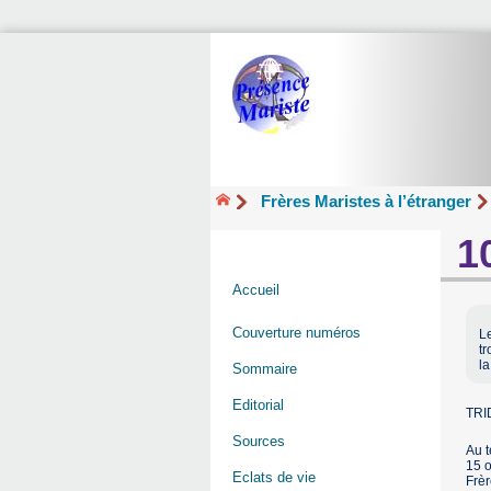
Frères Maristes à l’étranger
1
Accueil
Couverture numéros
Le
tr
la
Sommaire
Editorial
TRI
Sources
Au t
15 o
Eclats de vie
Frèr