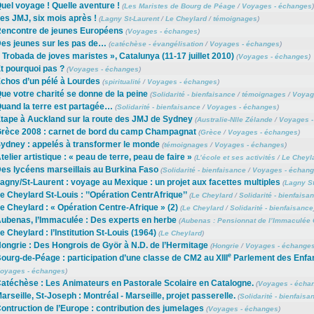
uel voyage ! Quelle aventure !
(
Les Maristes de Bourg de Péage
/
Voyages - échanges
)
es JMJ, six mois après !
(
Lagny St-Laurent
/
Le Cheylard
/
témoignages
)
encontre de jeunes Européens
(
Voyages - échanges
)
es jeunes sur les pas de…
(
catéchèse - évangélisation
/
Voyages - échanges
)
 Trobada de joves maristes », Catalunya (11-17 juillet 2010)
(
Voyages - échanges
)
t pourquoi pas ?
(
Voyages - échanges
)
chos d’un pélé à Lourdes
(
spiritualité
/
Voyages - échanges
)
ue votre charité se donne de la peine
(
Solidarité - bienfaisance
/
témoignages
/
Voyag
uand la terre est partagée…
(
Solidarité - bienfaisance
/
Voyages - échanges
)
tape à Auckland sur la route des JMJ de Sydney
(
Australie-Nlle Zélande
/
Voyages -
rèce 2008 : carnet de bord du camp Champagnat
(
Grèce
/
Voyages - échanges
)
ydney : appelés à transformer le monde
(
témoignages
/
Voyages - échanges
)
telier artistique : « peau de terre, peau de faire »
(
L’école et ses activités
/
Le Cheyl
es lycéens marseillais au Burkina Faso
(
Solidarité - bienfaisance
/
Voyages - échan
agny/St-Laurent : voyage au Mexique : un projet aux facettes multiples
(
Lagny St
e Cheylard St-Louis : ’’Opération CentrAfrique’’
(
Le Cheylard
/
Solidarité - bienfaisa
e Cheylard : « Opération Centre-Afrique » (2)
(
Le Cheylard
/
Solidarité - bienfaisance
ubenas, l’Immaculée : Des experts en herbe
(
Aubenas : Pensionnat de l’Immaculée 
e Cheylard : l’Institution St-Louis (1964)
(
Le Cheylard
)
ongrie : Des Hongrois de Györ à N.D. de l’Hermitage
(
Hongrie
/
Voyages - échange
e
ourg-de-Péage : participation d’une classe de CM2 au XIII
Parlement des Enfa
oyages - échanges
)
atéchèse : Les Animateurs en Pastorale Scolaire en Catalogne.
(
Voyages - écha
arseille, St-Joseph : Montréal - Marseille, projet passerelle.
(
Solidarité - bienfaisa
ontruction de l’Europe : contribution des jumelages
(
Voyages - échanges
)