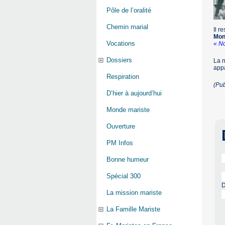
Pôle de l’oralité
Chemin marial
Il r
Mon
Vocations
« No
Dossiers
La n
appa
Respiration
(Pu
D’hier à aujourd’hui
Monde mariste
Ouverture
PM Infos
Bonne humeur
Spécial 300
D
La mission mariste
La Famille Mariste