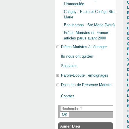
Q
l’Immaculée
L
Chagny : Ecole et Collège Ste-
R
Marie
D
«
Beaucamps - Ste Marie (Nord)
E
Frères Maristes en France :
É
articles parus avant 2000
Q
Q
Frères Maristes à l’étranger
É
G
Ils nous ont quittés
S
A
Solidaires
D
L
Parole-Ecoute Témoignages
L
Dossiers de Présence Mariste
L
A
L
Contact
H
B
V
C
M
Aimer Dieu
C