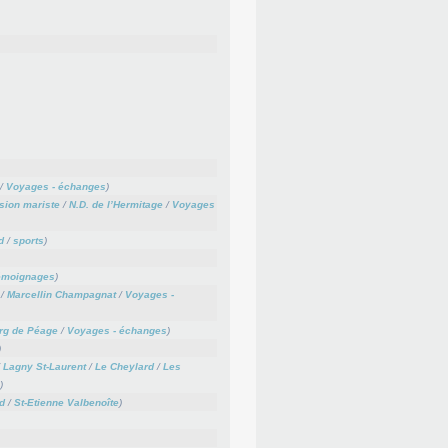
/
Voyages - échanges
)
sion mariste
/
N.D. de l’Hermitage
/
Voyages
d
/
sports
)
émoignages
)
/
Marcellin Champagnat
/
Voyages -
rg de Péage
/
Voyages - échanges
)
)
/
Lagny St-Laurent
/
Le Cheylard
/
Les
)
d
/
St-Etienne Valbenoîte
)