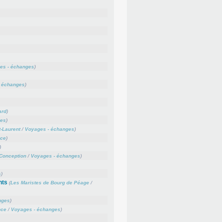
es - échanges
)
 échanges
)
ard
)
ges
)
-Laurent
/
Voyages - échanges
)
nce
)
)
Conception
/
Voyages - échanges
)
s
)
nts
(
Les Maristes de Bourg de Péage
/
nges
)
nce
/
Voyages - échanges
)