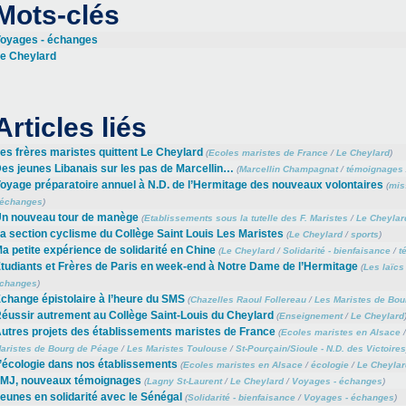
Mots-clés
oyages - échanges
e Cheylard
Articles liés
es frères maristes quittent Le Cheylard
(
Ecoles maristes de France
/
Le Cheylard
)
es jeunes Libanais sur les pas de Marcellin…
(
Marcellin Champagnat
/
témoignages
oyage préparatoire annuel à N.D. de l’Hermitage des nouveaux volontaires
(
mis
 échanges
)
n nouveau tour de manège
(
Etablissements sous la tutelle des F. Maristes
/
Le Cheylar
a section cyclisme du Collège Saint Louis Les Maristes
(
Le Cheylard
/
sports
)
a petite expérience de solidarité en Chine
(
Le Cheylard
/
Solidarité - bienfaisance
/
t
tudiants et Frères de Paris en week-end à Notre Dame de l’Hermitage
(
Les laïcs
changes
)
change épistolaire à l’heure du SMS
(
Chazelles Raoul Follereau
/
Les Maristes de Bou
éussir autrement au Collège Saint-Louis du Cheylard
(
Enseignement
/
Le Cheylard
utres projets des établissements maristes de France
(
Ecoles maristes en Alsace
aristes de Bourg de Péage
/
Les Maristes Toulouse
/
St-Pourçain/Sioule - N.D. des Victoires
’écologie dans nos établissements
(
Ecoles maristes en Alsace
/
écologie
/
Le Cheylar
MJ, nouveaux témoignages
(
Lagny St-Laurent
/
Le Cheylard
/
Voyages - échanges
)
eunes en solidarité avec le Sénégal
(
Solidarité - bienfaisance
/
Voyages - échanges
)