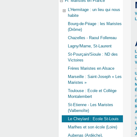
Fr. Maristes en France
L’Hermitage : un lieu qui nous
V
habite
L
Bourg-de-Péage : les Maristes
(Drôme)
Chazelles - Raoul Follereau
Lagny/Marne, St-Laurent
L
St-Pourçain/Sioule : ND des
D
Victoires
V
Frères Maristes en Alsace
-
U
Marseille : Saint-Joseph « Les
L
Maristes »
M
É
Toulouse : Ecole et Collège
é
Montalembert
É
St-Etienne - Les Maristes
R
(Valbenoîte)
A
M
Le Cheylard : Ecole St-Louis
L
Marlhes et son école (Loire)
J
J
Aubenas (Ardèche),