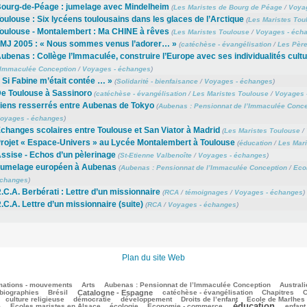
ourg-de-Péage : jumelage avec Mindelheim
(
Les Maristes de Bourg de Péage
/
Voya
oulouse : Six lycéens toulousains dans les glaces de l’Arctique
(
Les Maristes Tou
oulouse - Montalembert : Ma CHINE à rêves
(
Les Maristes Toulouse
/
Voyages - éch
MJ 2005 : « Nous sommes venus l’adorer… »
(
catéchèse - évangélisation
/
Les Père
ubenas : Collège l’Immaculée, construire l’Europe avec ses individualités cultu
’Immaculée Conception
/
Voyages - échanges
)
 Si Fabine m’était contée … »
(
Solidarité - bienfaisance
/
Voyages - échanges
)
e Toulouse à Sassinoro
(
catéchèse - évangélisation
/
Les Maristes Toulouse
/
Voyages 
iens resserrés entre Aubenas de Tokyo
(
Aubenas : Pensionnat de l’Immaculée Conce
oyages - échanges
)
changes scolaires entre Toulouse et San Viator à Madrid
(
Les Maristes Toulouse
/
rojet « Espace-Univers » au Lycée Montalembert à Toulouse
(
éducation
/
Les Mari
ssise - Echos d’un pèlerinage
(
St-Etienne Valbenoîte
/
Voyages - échanges
)
umelage européen à Aubenas
(
Aubenas : Pensionnat de l’Immaculée Conception
/
Eco
changes
)
.C.A. Berbérati : Lettre d’un missionnaire
(
RCA
/
témoignages
/
Voyages - échanges
)
.C.A. Lettre d’un missionnaire (suite)
(
RCA
/
Voyages - échanges
)
Plan du site Web
mations - mouvements
Arts
Aubenas : Pensionnat de l’Immaculée Conception
Australi
biographies
Brésil
Catalogne - Espagne
catéchèse - évangélisation
Chapitres
C
culture religieuse
démocratie
développement
Droits de l’enfant
Ecole de Marlhes
éducation
e
Ecoles maristes en Alsace
écologie
Economie - commerce
enfant