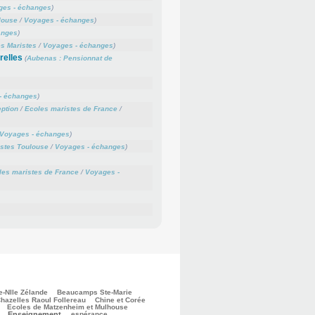
ges - échanges
)
louse
/
Voyages - échanges
)
anges
)
s Maristes
/
Voyages - échanges
)
relles
(
Aubenas : Pensionnat de
- échanges
)
ption
/
Ecoles maristes de France
/
Voyages - échanges
)
stes Toulouse
/
Voyages - échanges
)
les maristes de France
/
Voyages -
e-Nlle Zélande
Beaucamps Ste-Marie
hazelles Raoul Follereau
Chine et Corée
Ecoles de Matzenheim et Mulhouse
Enseignement
espérance