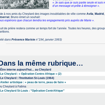
« Je sais que je suis partie seule et sui
d’un message et prête à témoigner ».
este à nos amis du Cheylard des images inoubliables de ville comme
Avila
,
Madrid
tserrat
. Bruno émet un souhait :
us espérons que chacun tiendra les engagements pris auprès de Marie ».
uit de prière restera comme un temps fort de l’année. Toutes les heures, des group
ritions.
blié dans
Présence Mariste
n°194, janvier 1993)
Dans la même rubrique…
Être interne aujourd’hui… au Cheylard
Le Cheylard : « Opération Centre-Afrique » (2)
Le Cheylard : l’Institution St-Louis (1964)
Atelier artistique : « peau de terre, peau de faire »
u Cheylard à Fatima
Le Cheylard St-Louis : ’’Opération CentrAfrique’’